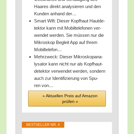
Haa­res direkt ana­ly­sie­ren und den
Kun­den anhand der…
Smart Wifi: Die­ser Kopf­haut Haut­de­
tek­tor kann mit Mobil­te­le­fo­nen ver­
wen­det wer­den. Sie müs­sen nur die
Mikro­skop Begleit App auf Ihrem
Mobiltelefon…
Mehr­zweck: Die­ser Mikro­skop­ana­
ly­sa­tor kann nicht nur als Kopf­haut­
de­tek­tor ver­wen­det wer­den, son­dern
auch zur Iden­ti­fi­zie­rung von Spu­
ren von…
» Aktu­el­len Preis auf Ama­zon
prü­fen »
BEST­SEL­LER NR. 4