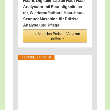
Haa­re, Digi­ta­ler 12-Zoll Haut-Haar-
Ana­ly­sa­tor mit Feuch­tig­keits­tes­
ter, Wie­der­auf­lad­ba­re Haar-Haut-
Scan­ner Maschi­ne für Prä­zi­se
Ana­ly­se und Pflege
» Aktu­el­len Preis auf Ama­zon
prü­fen »
BEST­SEL­LER NR. 10