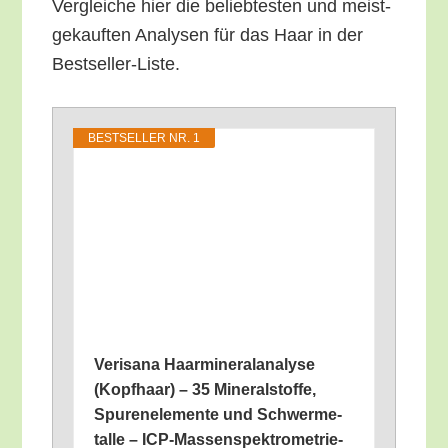
Ver­glei­che hier die belieb­tes­ten und meist­
ge­kauf­ten Ana­ly­sen für das Haar in der
Bestseller-Liste.
BEST­SEL­LER NR. 1
Veri­sa­na Haar­mi­ne­ral­ana­ly­se
(Kopf­haar) – 35 Mine­ral­stof­fe,
Spu­ren­ele­men­te und Schwer­me­
tal­le – ICP-Massenspektrometrie-