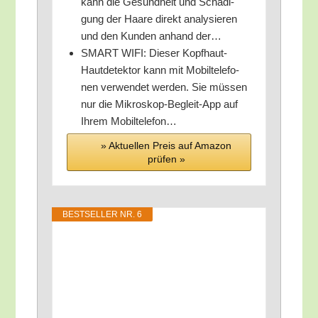
kann die Gesund­heit und Schä­di­
gung der Haa­re direkt ana­ly­sie­ren
und den Kun­den anhand der…
SMART WIFI: Die­ser Kopf­haut-
Haut­de­tek­tor kann mit Mobil­te­le­fo­
nen ver­wen­det wer­den. Sie müs­sen
nur die Mikro­skop-Begleit-App auf
Ihrem Mobiltelefon…
» Aktu­el­len Preis auf Ama­zon
prü­fen »
BEST­SEL­LER NR. 6