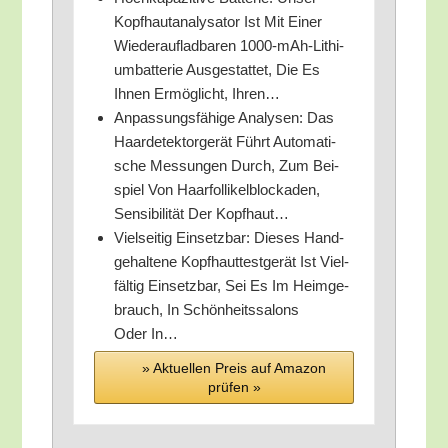
Kopf­haut­ana­ly­sa­tor Ist Mit Einer
Wie­der­auf­lad­ba­ren 1000-mAh-Lithi­
um­bat­te­rie Aus­ge­stat­tet, Die Es
Ihnen Ermög­licht, Ihren…
Anpas­sungs­fä­hi­ge Ana­ly­sen: Das
Haar­de­tek­tor­ge­rät Führt Auto­ma­ti­
sche Mes­sun­gen Durch, Zum Bei­
spiel Von Haar­fol­li­kel­blo­cka­den,
Sen­si­bi­li­tät Der Kopfhaut…
Viel­sei­tig Ein­setz­bar: Die­ses Hand­
ge­hal­te­ne Kopf­haut­test­ge­rät Ist Viel­
fäl­tig Ein­setz­bar, Sei Es Im Heim­ge­
brauch, In Schön­heits­sa­lons
Oder In…
» Aktu­el­len Preis auf Ama­zon
prü­fen »