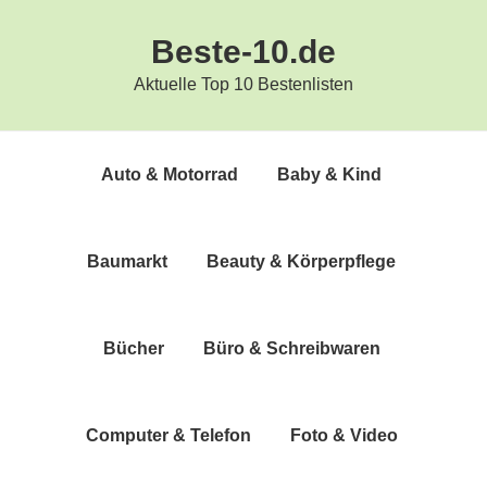
Zur
Zum
Beste-10.de
Hauptnavigation
Inhalt
springen
springen
Aktuelle Top 10 Bestenlisten
Auto & Motorrad
Baby & Kind
Bau­markt
Beau­ty & Körperpflege
Bücher
Büro & Schreibwaren
Com­pu­ter & Telefon
Foto & Video