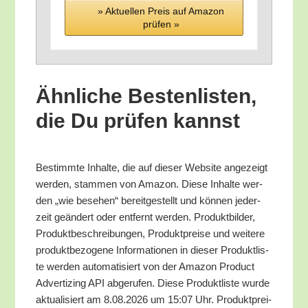
» Aktu­el­len Preis auf Ama­zon
prü­fen »
Ähn­li­che Bes­ten­lis­ten,
die Du prü­fen kannst
Bestimm­te Inhal­te, die auf die­ser Web­site ange­zeigt
wer­den, stam­men von Ama­zon. Die­se Inhal­te wer­
den „wie bese­hen“ bereit­ge­stellt und kön­nen jeder­
zeit geän­dert oder ent­fernt wer­den. Pro­dukt­bil­der,
Pro­dukt­be­schrei­bun­gen, Pro­dukt­prei­se und wei­te­re
pro­dukt­be­zo­ge­ne Infor­ma­tio­nen in die­ser Pro­dukt­lis­
te wer­den auto­ma­ti­siert von der Ama­zon Pro­duct
Adver­tiz­ing API abge­ru­fen. Die­se Pro­dukt­lis­te wur­de
aktua­li­siert am 8.08.2026 um 15:07 Uhr. Pro­dukt­prei­