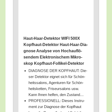
Haut-Haar-Detek­tor WIFI 500X
Kopf­haut-Detek­tor Haut-Haar-Dia­
gno­se Ana­ly­se von Hoch­auf­lö­
sen­dem Elek­tro­ni­schem Mikro­
skop Kopfhaut-Follikel-Detektor
DIAGNOSE DER KOPFHAUT: Die­
ser Detek­tor eig­net sich für Schön­
heits­sa­lons, Agen­tu­ren für Schön­
heits­ket­ten, Fri­seur­sa­lons usw.
Kann Ihnen hel­fen, den Zustand…
PROFESSIONELL: Die­ses Instru­
ment zur Dia­gno­se der Kopf­haut