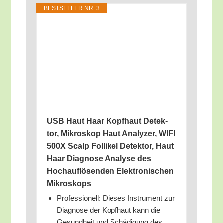
BEST­SEL­LER NR. 3
USB Haut Haar Kopf­haut Detek­
tor, Mikro­skop Haut Ana­ly­zer, WIFI
500X Scalp Fol­li­kel Detek­tor, Haut
Haar Dia­gno­se Ana­ly­se des
Hoch­auf­lö­sen­den Elek­tro­ni­schen
Mikroskops
Pro­fes­sio­nell: Die­ses Instru­ment zur
Dia­gno­se der Kopf­haut kann die
Gesund­heit und Schä­di­gung des