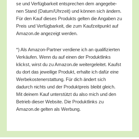
se und Ver­füg­bar­keit ent­spre­chen dem ange­ge­be­
nen Stand (Datum/​Uhrzeit) und kön­nen sich ändern.
Für den Kauf die­ses Pro­dukts gel­ten die Anga­ben zu
Preis und Ver­füg­bar­keit, die zum Kauf­zeit­punkt auf
Amazon.de ange­zeigt werden.
*) Als Ama­zon-Part­ner ver­die­ne ich an qua­li­fi­zier­ten
Ver­käu­fen. Wenn du auf einen der Pro­dukt­links
klickst, wirst du zu Amazon.de wei­ter­ge­lei­tet. Kaufst
du dort das jewei­li­ge Pro­dukt, erhal­te ich dafür eine
Wer­be­kos­ten­er­stat­tung. Für dich ändert sich
dadurch nichts und der Pro­dukt­preis bleibt gleich.
Mit dei­nem Kauf unter­stützt du also mich und den
Betrieb die­ser Web­site. Die Pro­dukt­links zu
Amazon.de gel­ten als Werbung.