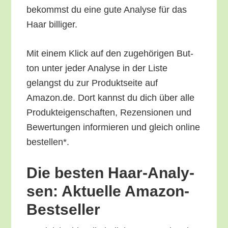
bekommst du eine gute Ana­ly­se für das
Haar billiger.
Mit einem Klick auf den zuge­hö­ri­gen But­
ton unter jeder Ana­ly­se in der Lis­te
gelangst du zur Pro­dukt­sei­te auf
Amazon.de. Dort kannst du dich über alle
Pro­duk­tei­gen­schaf­ten, Rezen­sio­nen und
Bewer­tun­gen infor­mie­ren und gleich online
bestellen*.
Die bes­ten Haar-Ana­ly­
sen: Aktu­el­le Amazon-
Bestseller