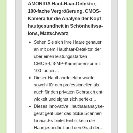
AMONIDA Haut-Haar-Detek­tor,
100-fache Ver­grö­ße­rung, CMOS-
Kame­ra für die Ana­ly­se der Kopf­
haut­ge­sund­heit in Schön­heits­sa­
lons, Mattschwarz
Sehen Sie sich Ihre Haa­re genau­er
an mit dem Haut­haar-Detek­tor, der
über einen leis­tungs­star­ken
CMOS‑0,3‑MP-Kamerasensor mit
100-facher…
Die­ser Haut­haar­de­tek­tor wur­de
sowohl für den pro­fes­sio­nel­len als
auch für den pri­va­ten Gebrauch ent­
wi­ckelt und eig­net sich perfekt…
Die­ses inno­va­ti­ve Haut­haar­ana­ly­se­
ge­rät geht über das blo­ße Scan­nen
hinaus.Es bie­tet Ein­bli­cke in die
Haar­ge­sund­heit und den Grad der…