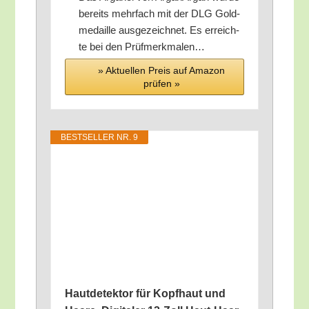
bereits mehr­fach mit der DLG Gold­
me­dail­le aus­ge­zeich­net. Es erreich­
te bei den Prüfmerkmalen…
» Aktu­el­len Preis auf Ama­zon
prü­fen »
BEST­SEL­LER NR. 9
Haut­de­tek­tor für Kopf­haut und