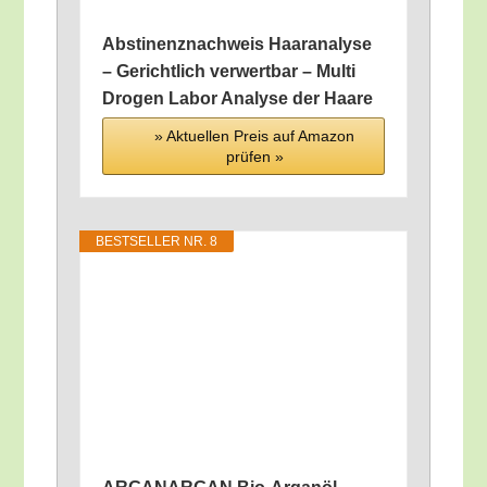
Abs­ti­nenz­nach­weis Haar­ana­ly­se
– Gericht­lich ver­wert­bar – Mul­ti
Dro­gen Labor Ana­ly­se der Haare
» Aktu­el­len Preis auf Ama­zon
prü­fen »
BEST­SEL­LER NR. 8