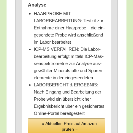
Analyse
HAARPROBE MIT
LABORBEARBEITUNG: Test­kit zur
Ent­nah­me einer Haar­pro­be – die ein­
ge­sen­de­te Pro­be wird anschlie­ßend
im Labor bearbeitet
ICP-MS VERFAHREN: Die Labor­
be­ar­bei­tung erfolgt mit­tels ICP-Mas­
sen­spek­tro­me­trie zur Ana­ly­se aus­
ge­wähl­ter Mine­ral­stof­fe und Spu­ren­
ele­men­te in der eingesendeten…
LABORBERICHT & ERGEBNIS:
Nach Ein­gang und Bear­bei­tung der
Pro­be wird ein über­sicht­li­cher
Ergeb­nis­be­richt über ein gesi­cher­tes
Online-Por­tal bereitgestellt
» Aktu­el­len Preis auf Ama­zon
prü­fen »