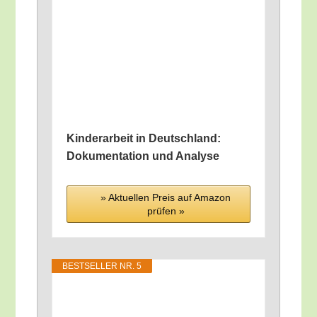
Kin­der­ar­beit in Deutsch­land:
Doku­men­ta­ti­on und Analyse
» Aktu­el­len Preis auf Ama­zon
prü­fen »
BEST­SEL­LER NR. 5