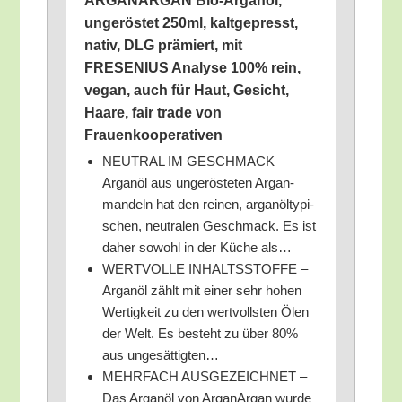
ARGANARGAN Bio-Argan­öl,
unge­rös­tet 250ml, kalt­ge­presst,
nativ, DLG prä­miert, mit
FRESENIUS Ana­ly­se 100% rein,
vegan, auch für Haut, Gesicht,
Haa­re, fair trade von
Frauenkooperativen
NEUTRAL IM GESCHMACK –
Argan­öl aus unge­rös­te­ten Argan­
man­deln hat den rei­nen, argan­öl­ty­pi­
schen, neu­tra­len Geschmack. Es ist
daher sowohl in der Küche als…
WERTVOLLE INHALTSSTOFFE –
Argan­öl zählt mit einer sehr hohen
Wer­tig­keit zu den wert­volls­ten Ölen
der Welt. Es besteht zu über 80%
aus ungesättigten…
MEHRFACH AUSGEZEICHNET –
Das Argan­öl von Arga­n­Ar­gan wur­de