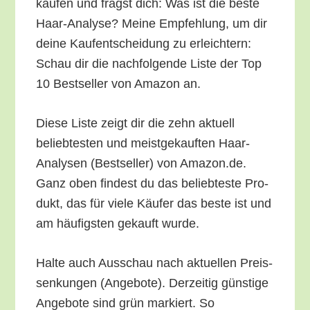
kau­fen und fragst dich: Was ist die bes­te
Haar-Ana­ly­se? Mei­ne Emp­feh­lung, um dir
dei­ne Kauf­ent­schei­dung zu erleich­tern:
Schau dir die nach­fol­gen­de Lis­te der Top
10 Best­sel­ler von Ama­zon an.
Die­se Lis­te zeigt dir die zehn aktu­ell
belieb­tes­ten und meist­ge­kauf­ten Haar-
Ana­ly­sen (Best­sel­ler) von Amazon.de.
Ganz oben fin­dest du das belieb­tes­te Pro­
dukt, das für vie­le Käu­fer das bes­te ist und
am häu­figs­ten gekauft wurde.
Hal­te auch Aus­schau nach aktu­el­len Preis­
sen­kun­gen (Ange­bo­te). Der­zei­tig güns­ti­ge
Ange­bo­te sind grün mar­kiert. So