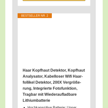
BEST­SEL­LER NR. 2
Haar Kopf­haut Detek­tor, Kopf­haut
Ana­ly­sa­tor, Kabel­lo­ser Wifi Haar­
fol­li­kel Detek­tor, 200X Ver­grö­ße­
rung, Inte­grier­te Foto­funk­ti­on,
Trag­bar mit Wie­der­auf­lad­ba­re
Lithiumbatterie
Hoch­ka­pa­zi­ti­ve Bat­te­rie: Unser