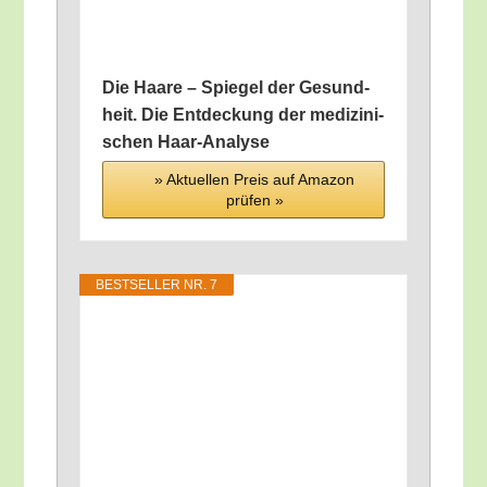
Die Haa­re – Spie­gel der Gesund­
heit. Die Ent­de­ckung der medi­zi­ni­
schen Haar-Analyse
» Aktu­el­len Preis auf Ama­zon
prü­fen »
BEST­SEL­LER NR. 7