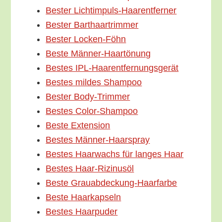
Bes­ter Lichtimpuls-Haarentferner
Bes­ter Barthaartrimmer
Bes­ter Locken-Föhn
Bes­te Männer-Haartönung
Bes­tes IPL-Haarentfernungsgerät
Bes­tes mil­des Shampoo
Bes­ter Body-Trimmer
Bes­tes Color-Shampoo
Bes­te Extension
Bes­tes Männer-Haarspray
Bes­tes Haar­wachs für lan­ges Haar
Bes­tes Haar-Rizinusöl
Bes­te Grauabdeckung-Haarfarbe
Bes­te Haarkapseln
Bes­tes Haarpuder