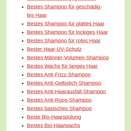
Bes­tes Sham­poo für geschä­dig­
tes Haar
Bes­tes Sham­poo für glat­tes Haar
Bes­tes Sham­poo für locki­ges Haar
Bes­tes Sham­poo für rotes Haar
Bes­ter Haar-UV-Schutz
Bes­tes Männer-Volumen-Shampoo
Bes­tes Wachs für lan­ges Haar
Bes­tes Anti-Frizz-Shampoo
Bes­tes Anti-Gelbstich-Shampoo
Bes­tes Anti-Haarausfall-Shampoo
Bes­tes Anti-Roos-Shampoo
Bes­tes basi­sches Shampoo
Bes­te Bio-Haarspülung
Bes­tes Bio-Haarwachs