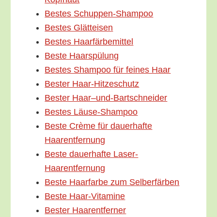
Bes­tes Schuppen-Shampoo
Bes­tes Glätteisen
Bes­tes Haarfärbemittel
Bes­te Haarspülung
Bes­tes Sham­poo für fei­nes Haar
Bes­ter Haar-Hitzeschutz
Bes­ter Haar–und-Bartschneider
Bes­tes Läuse-Shampoo
Bes­te Crè­me für dau­er­haf­te
Haarentfernung
Bes­te dau­er­haf­te Laser-
Haarentfernung
Bes­te Haar­far­be zum Selberfärben
Bes­te Haar-Vitamine
Bes­ter Haarentferner