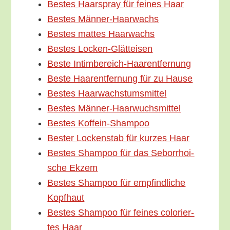
Bes­tes Haar­spray für fei­nes Haar
Bes­tes Männer-Haarwachs
Bes­tes mat­tes Haarwachs
Bes­tes Locken-Glätteisen
Bes­te Intimbereich-Haarentfernung
Bes­te Haar­ent­fer­nung für zu Hause
Bes­tes Haarwachstumsmittel
Bes­tes Männer-Haarwuchsmittel
Bes­tes Koffein-Shampoo
Bes­ter Locken­stab für kur­zes Haar
Bes­tes Sham­poo für das Sebor­rhoi­
sche Ekzem
Bes­tes Sham­poo für emp­find­li­che
Kopfhaut
Bes­tes Sham­poo für fei­nes colo­rier­
tes Haar