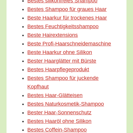
Bes­tes sili­kon­frei­es Shampoo
Bes­tes Sham­poo für grau­es Haar
Bes­te Haar­kur für tro­cke­nes Haar
Bes­tes Feuchtigkeitsshampoo
Bes­te Hairextensions
Bes­te Profi-Haarschneidemaschine
Bes­te Haar­kur ohne Silikon
Bes­ter Haar­glät­ter mit Bürste
Bes­tes Haarpflegeprodukt
Bes­tes Sham­poo für jucken­de
Kopfhaut
Bes­tes Haar-Glätteisen
Bes­tes Naturkosmetik-Shampoo
Bes­ter Haar-Sonnenschutz
Bes­tes Haar­öl ohne Silikon
Bes­tes Coffein-Shampoo