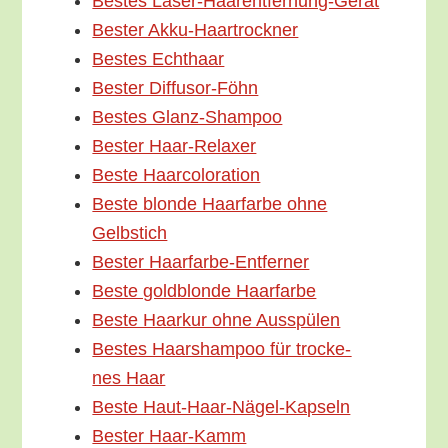
Bes­tes Laser-Haarentfernung-Gerät
Bes­ter Akku-Haartrockner
Bes­tes Echthaar
Bes­ter Diffusor-Föhn
Bes­tes Glanz-Shampoo
Bes­ter Haar-Relaxer
Bes­te Haarcoloration
Bes­te blon­de Haar­far­be ohne
Gelbstich
Bes­ter Haarfarbe-Entferner
Bes­te gold­blon­de Haarfarbe
Bes­te Haar­kur ohne Ausspülen
Bes­tes Haar­sham­poo für tro­cke­
nes Haar
Bes­te Haut-Haar-Nägel-Kapseln
Bes­ter Haar-Kamm