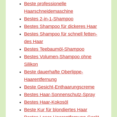
Bes­te pro­fes­sio­nel­le
Haarschneidemaschine
Bes­tes 2‑in-1-Sham­­poo
Bes­tes Sham­poo für dicke­res Haar
Bes­tes Sham­poo für schnell fet­ten­
des Haar
Bes­tes Teebaumöl-Shampoo
Bes­tes Volu­­men-Sham­­poo ohne
Silikon
Bes­te dau­er­haf­te Oberlippe-
Haarentfernung
Bes­te Gesicht-Enthaarungscreme
Bes­tes Haar-Sonnenschutz-Spray
Bes­tes Haar-Kokosöl
Bes­te Kur für blon­dier­tes Haar