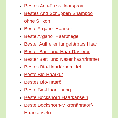
Bes­tes Anti-Frizz-Haarspray
Bes­tes Anti-Schup­­pen-Sham­­poo
ohne Silikon
Bes­te Arganöl-Haarkur
Bes­te Arganöl-Haarpflege
Bes­ter Auf­hel­ler für gefärb­tes Haar
Bes­ter Bart–und-Haar-Rasierer
Bes­ter Bart–und-Nasenhaartrimmer
Bes­tes Bio-Haarfärbemittel
Bes­te Bio-Haarkur
Bes­tes Bio-Haaröl
Bes­te Bio-Haartönung
Bes­te Bockshorn-Haarkapseln
Bes­te Bockshorn-Mikronährstoff-
Haarkapseln