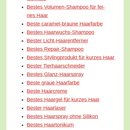
Bes­tes Volu­­men-Sham­­poo für fei­
nes Haar
Bes­te cara­­mel-brau­­ne Haarfarbe
Bes­tes Haarwuchs-Shampoo
Bes­ter Licht-Haarentferner
Bes­tes Repair-Shampoo
Bes­tes Sty­ling­pro­dukt für kur­zes Haar
Bes­ter Tierhaarschneider
Bes­tes Glanz-Haarspray
Bes­te graue Haarfarbe
Bes­te Haarcreme
Bes­tes Haar­gel für kur­zes Haar
Bes­ter Haarlaser
Bes­tes Haar­spray ohne Silikon
Bes­tes Haartonikum