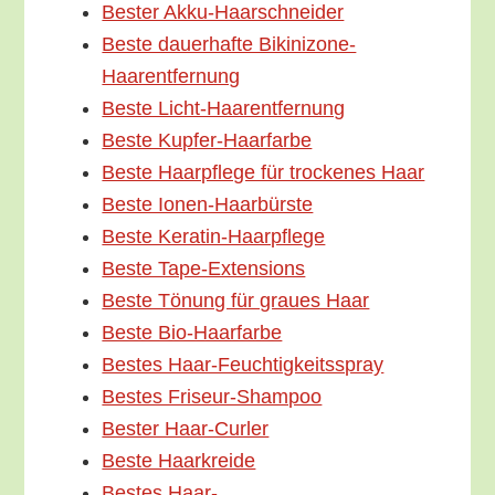
Bes­ter Akku-Haarschneider
Bes­te dau­er­haf­te Bikinizone-
Haarentfernung
Bes­te Licht-Haarentfernung
Bes­te Kupfer-Haarfarbe
Bes­te Haar­pfle­ge für tro­cke­nes Haar
Bes­te Ionen-Haarbürste
Bes­te Keratin-Haarpflege
Bes­te Tape-Extensions
Bes­te Tönung für grau­es Haar
Bes­te Bio-Haarfarbe
Bes­tes Haar-Feuchtigkeitsspray
Bes­tes Friseur-Shampoo
Bes­ter Haar-Curler
Bes­te Haarkreide
Bes­tes Haar-