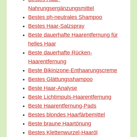
Nahrungsergänzungsmittel
Bes­tes ph-neu­­tra­­les Shampoo
Bes­tes Haar-Salzspray
Bes­te dau­er­haf­te Haar­ent­fer­nung für
hel­les Haar
Bes­te dau­er­haf­te Rücken-
Haarentfernung
Bes­te Bikinizone-Enthaarungscreme
Bes­tes Glättungsshampoo
Bes­te Haar-Analyse
Bes­te Lichtimpuls-Haarentfernung
Bes­te Haarentfernung-Pads
Bes­tes blon­des Haarfärbemittel
Bes­te brau­ne Haartönung
Bes­tes Klettenwurzel-Haaröl