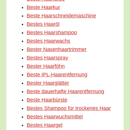
Bes­te Haarkur
Bes­te Haarschneidemaschine
Bes­tes Haaröl
Bes­tes Haarshampoo
Bes­tes Haarwachs
Bes­ter Nasenhaartrimmer
Bes­tes Haarspray
Bes­ter Haarföhn
Bes­te IPL-Haarentfernung
Bes­ter Haarglätter
Bes­te dau­er­haf­te Haarentfernung
Bes­te Haarbürste
Bes­tes Sham­poo für tro­cke­nes Haar
Bes­tes Haarwuchsmittel
Bes­tes Haargel