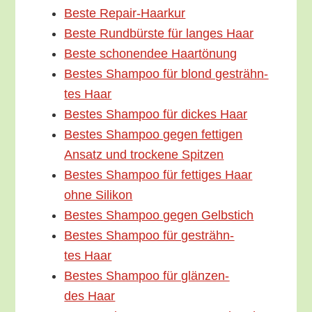
Bes­te Repair-Haarkur
Bes­te Rund­bürs­te für lan­ges Haar
Bes­te scho­nen­dee Haartönung
Bes­tes Sham­poo für blond gesträhn­
tes Haar
Bes­tes Sham­poo für dickes Haar
Bes­tes Sham­poo gegen fet­ti­gen
Ansatz und tro­cke­ne Spitzen
Bes­tes Sham­poo für fet­ti­ges Haar
ohne Silikon
Bes­tes Sham­poo gegen Gelbstich
Bes­tes Sham­poo für gesträhn­
tes Haar
Bes­tes Sham­poo für glän­zen­
des Haar