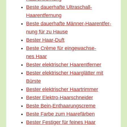
Bes­te dau­er­haf­te Ultraschall-
Haarentfernung
Bes­te dau­er­haf­te Män­­ner-Haar­en­t­­fer­­
nung für zu Hause
Bes­ter Haar-Duft
Bes­te Crè­me für ein­ge­wach­se­
nes Haar
Bes­ter elek­tri­scher Haarentferner
Bes­ter elek­tri­scher Haar­glät­ter mit
Bürste
Bes­ter elek­tri­scher Haartrimmer
Bes­ter Elektro-Haarschneider
Bes­te Bein-Enthaarungscreme
Bes­te Far­be zum Haarefärben
Bes­ter Fes­ti­ger für fei­nes Haar