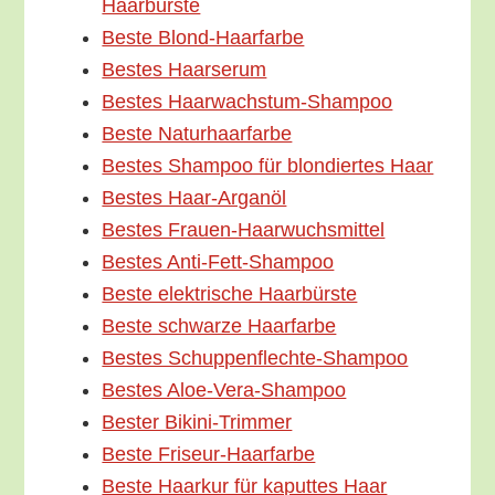
Haarbürste
Bes­te Blond-Haarfarbe
Bes­tes Haarserum
Bes­tes Haarwachstum-Shampoo
Bes­te Naturhaarfarbe
Bes­tes Sham­poo für blon­dier­tes Haar
Bes­tes Haar-Arganöl
Bes­tes Frauen-Haarwuchsmittel
Bes­tes Anti-Fett-Shampoo
Bes­te elek­tri­sche Haarbürste
Bes­te schwar­ze Haarfarbe
Bes­tes Schuppenflechte-Shampoo
Bes­tes Aloe-Vera-Shampoo
Bes­ter Bikini-Trimmer
Bes­te Friseur-Haarfarbe
Bes­te Haar­kur für kaput­tes Haar