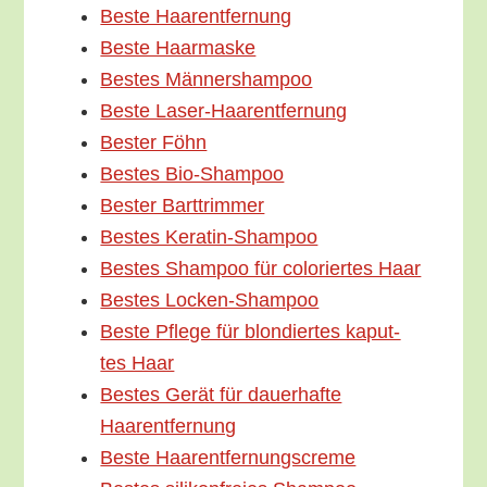
Bes­te Haarentfernung
Bes­te Haarmaske
Bes­tes Männershampoo
Bes­te Laser-Haarentfernung
Bes­ter Föhn
Bes­tes Bio-Shampoo
Bes­ter Barttrimmer
Bes­tes Keratin-Shampoo
Bes­tes Sham­poo für colo­rier­tes Haar
Bes­tes Locken-Shampoo
Bes­te Pfle­ge für blon­dier­tes kaput­
tes Haar
Bes­tes Gerät für dau­er­haf­te
Haarentfernung
Bes­te Haarentfernungscreme