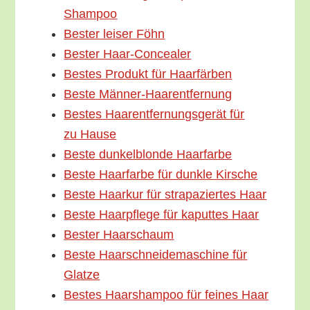
Shampoo
Bes­ter lei­ser Föhn
Bes­ter Haar-Concealer
Bes­tes Pro­dukt für Haarfärben
Bes­te Männer-Haarentfernung
Bes­tes Haar­ent­fer­nungs­ge­rät für
zu Hause
Bes­te dun­kel­blon­de Haarfarbe
Bes­te Haar­far­be für dunk­le Kirsche
Bes­te Haar­kur für stra­pa­zier­tes Haar
Bes­te Haar­pfle­ge für kaput­tes Haar
Bes­ter Haarschaum
Bes­te Haar­schnei­de­ma­schi­ne für
Glatze
Bes­tes Haar­sham­poo für fei­nes Haar