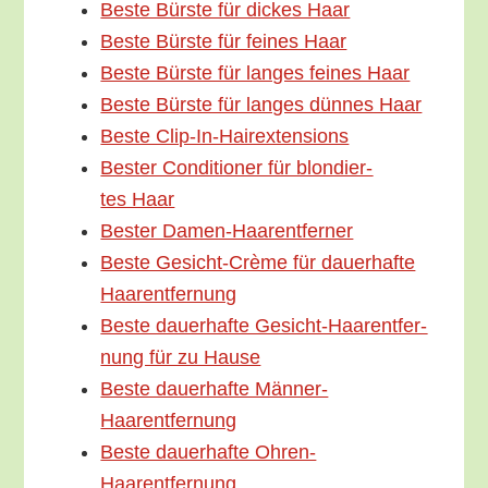
Bes­te Bürs­te für dickes Haar
Bes­te Bürs­te für fei­nes Haar
Bes­te Bürs­te für lan­ges fei­nes Haar
Bes­te Bürs­te für lan­ges dün­nes Haar
Bes­te Clip-In-Hairextensions
Bes­ter Con­di­tio­ner für blon­dier­
tes Haar
Bes­ter Damen-Haarentferner
Bes­te Gesicht-Crè­­­me für dau­er­haf­te
Haarentfernung
Bes­te dau­er­haf­te Gesicht-Haar­en­t­­fer­­
nung für zu Hause
Bes­te dau­er­haf­te Männer-
Haarentfernung
Bes­te dau­er­haf­te Ohren-
Haarentfernung