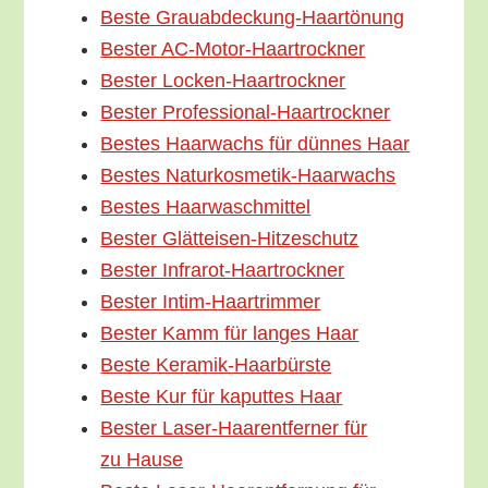
Bes­te Grauabdeckung-Haartönung
Bes­ter AC-Motor-Haartrockner
Bes­ter Locken-Haartrockner
Bes­ter Professional-Haartrockner
Bes­tes Haar­wachs für dün­nes Haar
Bes­tes Naturkosmetik-Haarwachs
Bes­tes Haarwaschmittel
Bes­ter Glätteisen-Hitzeschutz
Bes­ter Infrarot-Haartrockner
Bes­ter Intim-Haartrimmer
Bes­ter Kamm für lan­ges Haar
Bes­te Keramik-Haarbürste
Bes­te Kur für kaput­tes Haar
Bes­ter Laser-Haar­en­t­­fer­­ner für
zu Hause