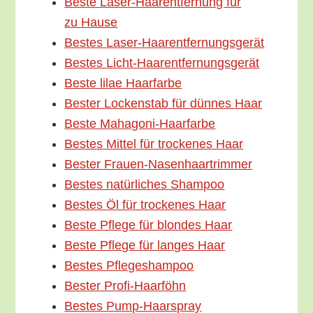
Bes­te Laser-Haar­en­t­­fer­­nung für
zu Hause
Bes­tes Laser-Haarentfernungsgerät
Bes­tes Licht-Haarentfernungsgerät
Bes­te lilae Haarfarbe
Bes­ter Locken­stab für dün­nes Haar
Bes­te Mahagoni-Haarfarbe
Bes­tes Mit­tel für tro­cke­nes Haar
Bes­ter Frauen-Nasenhaartrimmer
Bes­tes natür­li­ches Shampoo
Bes­tes Öl für tro­cke­nes Haar
Bes­te Pfle­ge für blon­des Haar
Bes­te Pfle­ge für lan­ges Haar
Bes­tes Pflegeshampoo
Bes­ter Profi-Haarföhn
Bes­tes Pump-Haarspray