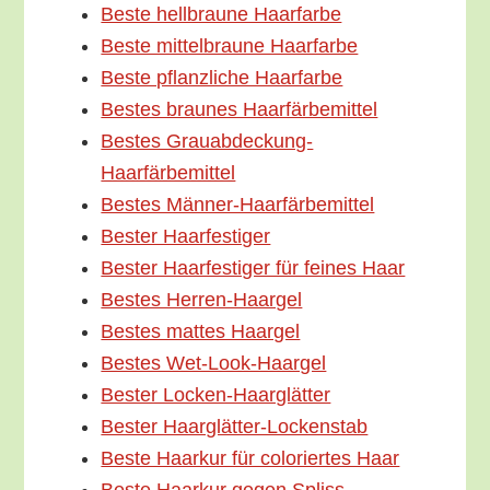
Bes­te hell­brau­ne Haarfarbe
Bes­te mit­tel­brau­ne Haarfarbe
Bes­te pflanz­li­che Haarfarbe
Bes­tes brau­nes Haarfärbemittel
Bes­tes Grauabdeckung-
Haarfärbemittel
Bes­tes Männer-Haarfärbemittel
Bes­ter Haarfestiger
Bes­ter Haar­fes­ti­ger für fei­nes Haar
Bes­tes Herren-Haargel
Bes­tes mat­tes Haargel
Bes­tes Wet-Look-Haargel
Bes­ter Locken-Haarglätter
Bes­ter Haarglätter-Lockenstab
Bes­te Haar­kur für colo­rier­tes Haar