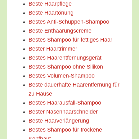
Bes­te Haarpflege
Bes­te Haartönung
Bes­tes Anti-Schuppen-Shampoo
Bes­te Enthaarungscreme
Bes­tes Sham­poo für fet­ti­ges Haar
Bes­ter Haartrimmer
Bes­tes Haarentfernungsgerät
Bes­tes Sham­poo ohne Silikon
Bes­tes Volumen-Shampoo
Bes­te dau­er­haf­te Haar­ent­fer­nung für
zu Hause
Bes­tes Haarausfall-Shampoo
Bes­ter Nasenhaarschneider
Bes­te Haarverlängerung
Bes­tes Sham­poo für tro­cke­ne
Kopfhaut