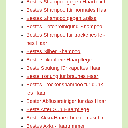
Bes­tes Sham­poo gegen Haarbruch
Bes­tes Sham­poo für nor­ma­les Haar
Bes­tes Sham­poo gegen Spliss
Bes­tes Tiefenreinigung-Shampoo
Bes­tes Sham­poo für tro­cke­nes fei­
nes Haar
Bes­tes Silber-Shampoo
Bes­te sili­kon­freie Haarpflege
Bes­te Spü­lung für kaput­tes Haar
Bes­te Tönung für brau­nes Haar
Bes­tes Tro­cken­sham­poo für dunk­
les Haar
Bes­ter Abfluss­rei­ni­ger für das Haar
Bes­te After-Sun-Haarpflege
Bes­te Akku-Haarschneidemaschine
Bes­tes Akku-Haartrimmer