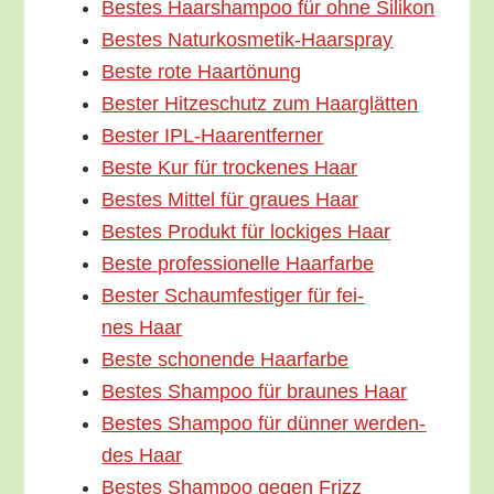
Bes­tes Haar­sham­poo für ohne Silikon
Bes­tes Naturkosmetik-Haarspray
Bes­te rote Haartönung
Bes­ter Hit­ze­schutz zum Haarglätten
Bes­ter IPL-Haarentferner
Bes­te Kur für tro­cke­nes Haar
Bes­tes Mit­tel für grau­es Haar
Bes­tes Pro­dukt für locki­ges Haar
Bes­te pro­fes­sio­nel­le Haarfarbe
Bes­ter Schaum­fes­ti­ger für fei­
nes Haar
Bes­te scho­nen­de Haarfarbe
Bes­tes Sham­poo für brau­nes Haar
Bes­tes Sham­poo für dün­ner wer­den­
des Haar
Bes­tes Sham­poo gegen Frizz