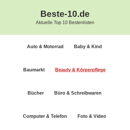
Zur
Zum
Beste-10.de
Hauptnavigation
Inhalt
springen
springen
Aktuelle Top 10 Bestenlisten
Auto & Motorrad
Baby & Kind
Bau­markt
Beau­ty & Körperpflege
Bücher
Büro & Schreibwaren
Com­pu­ter & Telefon
Foto & Video