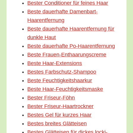
Bes­ter Con­di­tio­ner für fei­nes Haar
Bes­te dau­er­haf­te Damenbart-
Haarentfernung
Bes­te dau­er­haf­te Haar­ent­fer­nung für
dunk­le Haut
Bes­te dau­er­haf­te Po-Haarentfernung
Bes­te Frauen-Enthaarungscreme
Bes­te Haar-Extensions
Bes­tes Farbschutz-Shampoo
Bes­te Feuchtigkeitshaarkur
Bes­te Haar-Feuchtigkeitsmaske
Bes­ter Friseur-Föhn
Bes­ter Friseur-Haartrockner
Bes­tes Gel für kur­zes Haar
Bes­tes brei­tes Glätteisen
Bes­tes Glätt­ei­sen für dickes locki­