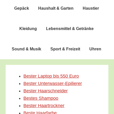
Gepäck
Haus­halt & Garten
Haus­tier
Klei­dung
Lebens­mit­tel & Getränke
Sound & Musik
Sport & Freizeit
Uhren
Bes­ter Lap­top bis 550 Euro
Bes­ter Unterwasser-Epilierer
Bes­ter Haarschneider
Bes­tes Shampoo
Bes­ter Haartrockner
Bes­te Haarfarbe