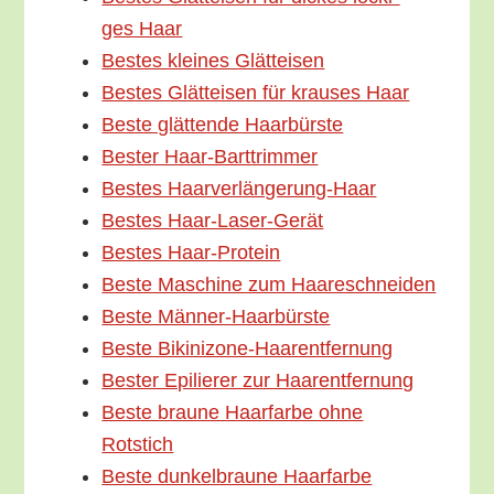
ges Haar
Bes­tes klei­nes Glätteisen
Bes­tes Glätt­ei­sen für krau­ses Haar
Bes­te glät­ten­de Haarbürste
Bes­ter Haar-Barttrimmer
Bes­tes Haarverlängerung-Haar
Bes­tes Haar-Laser-Gerät
Bes­tes Haar-Protein
Bes­te Maschi­ne zum Haareschneiden
Bes­te Männer-Haarbürste
Bes­te Bikinizone-Haarentfernung
Bes­ter Epi­lie­rer zur Haarentfernung
Bes­te brau­ne Haar­far­be ohne
Rotstich
Bes­te dun­kel­brau­ne Haarfarbe