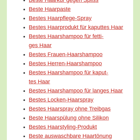
Bes­te Haar­kur gegen Spliss
Bes­te Haarpaste
Bes­tes Haarpflege-Spray
Bes­tes Haar­pro­dukt für kaput­tes Haar
Bes­tes Haar­sham­poo für fet­ti­
ges Haar
Bes­tes Frauen-Haarshampoo
Bes­tes Herren-Haarshampoo
Bes­tes Haar­sham­poo für kaput­
tes Haar
Bes­tes Haar­sham­poo für lan­ges Haar
Bes­tes Locken-Haarspray
Bes­tes Haar­spray ohne Treibgas
Bes­te Haar­spü­lung ohne Silikon
Bes­tes Haarstyling-Produkt
Bes­te aus­wasch­ba­re Haartönung