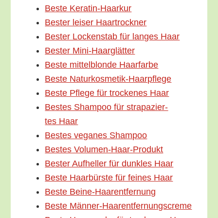
Bes­te Keratin-Haarkur
Bes­ter lei­ser Haartrockner
Bes­ter Locken­stab für lan­ges Haar
Bes­ter Mini-Haarglätter
Bes­te mit­tel­blon­de Haarfarbe
Bes­te Naturkosmetik-Haarpflege
Bes­te Pfle­ge für tro­cke­nes Haar
Bes­tes Sham­poo für stra­pa­zier­
tes Haar
Bes­tes vega­nes Shampoo
Bes­tes Volumen-Haar-Produkt
Bes­ter Auf­hel­ler für dunk­les Haar
Bes­te Haar­bürs­te für fei­nes Haar
Bes­te Beine-Haarentfernung
Bes­te Männer-Haarentfernungscreme