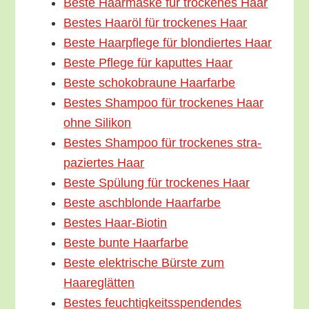
Bes­te Haar­mas­ke für tro­cke­nes Haar
Bes­tes Haar­öl für tro­cke­nes Haar
Bes­te Haar­pfle­ge für blon­dier­tes Haar
Bes­te Pfle­ge für kaput­tes Haar
Bes­te scho­ko­brau­ne Haarfarbe
Bes­tes Sham­poo für tro­cke­nes Haar
ohne Silikon
Bes­tes Sham­poo für tro­cke­nes stra­
pa­zier­tes Haar
Bes­te Spü­lung für tro­cke­nes Haar
Bes­te asch­blon­de Haarfarbe
Bes­tes Haar-Biotin
Bes­te bun­te Haarfarbe
Bes­te elek­tri­sche Bürs­te zum
Haareglätten
Bes­tes feuch­tig­keits­spen­den­des