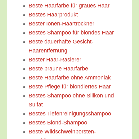
Bes­te Haar­far­be für grau­es Haar
Bes­tes Haarprodukt
Bes­ter Ionen-Haartrockner
Bes­tes Sham­poo für blon­des Haar
Bes­te dau­er­haf­te Gesicht-
Haarentfernung
Bes­ter Haar-Rasierer
Bes­te brau­ne Haarfarbe
Bes­te Haar­far­be ohne Ammoniak
Bes­te Pfle­ge für blon­dier­tes Haar
Bes­tes Sham­poo ohne Sili­kon und
Sulfat
Bes­tes Tiefenreinigungsshampoo
Bes­tes Blond-Shampoo
Bes­te Wildschweinborsten-