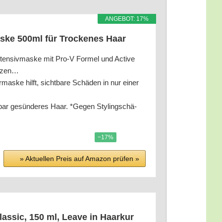
ANGE­BOT: 17%
as­ke 500ml für Tro­cke­nes Haar
mas­ke mit Pro‑V For­mel und Acti­ve
hützen…
 hilft, sicht­ba­re Schä­den in nur einer
r gesün­de­res Haar. *Gegen Sty­ling­schä­
−17%
» Aktu­el­len Preis auf Ama­zon prü­fen »
­sic, 150 ml, Lea­ve in Haar­kur