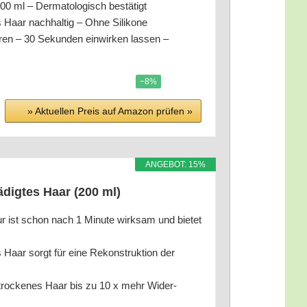
ml – Der­ma­to­lo­gisch bestätigt
es Haar nach­hal­tig – Ohne Silikone
 – 30 Sekun­den ein­wir­ken las­sen –
−8%
» Aktu­el­len Preis auf Ama­zon prü­fen »
ANGE­BOT: 15%
ä­dig­tes Haar (200 ml)
ur ist schon nach 1 Minu­te wirk­sam und bie­tet
s Haar sorgt für eine Rekon­struk­ti­on der
, tro­cke­nes Haar bis zu 10 x mehr Wider­