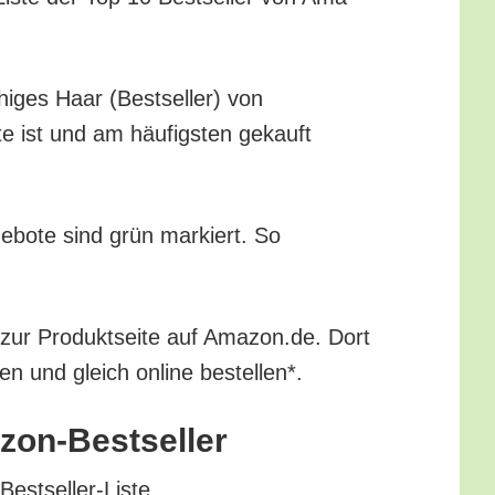
­hi­ges Haar (Best­sel­ler) von
te ist und am häu­figs­ten gekauft
ge­bo­te sind grün mar­kiert. So
 zur Pro­dukt­sei­te auf Amazon.de. Dort
ren und gleich online bestellen*.
mazon-Bestseller
 Bestseller-Liste.