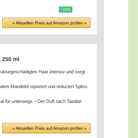
−15%
» Aktu­el­len Preis auf Ama­zon prü­fen »
, 250 ml
k­tur­ge­schä­dig­tes Haar inten­siv und sorgt
­dem Man­del­öl repa­riert und redu­ziert Spliss
­al für unter­wegs – Der Duft nach San­dal­
» Aktu­el­len Preis auf Ama­zon prü­fen »