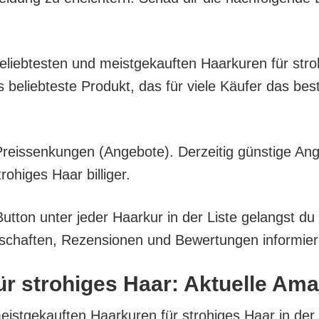
belieb­tes­ten und meist­ge­kauf­ten Haar­kuren für stro
lieb­tes­te Pro­dukt, das für vie­le Käu­fer das bes­
eis­sen­kun­gen (Ange­bo­te). Der­zei­tig güns­ti­ge An
­hi­ges Haar billiger.
But­ton unter jeder Haar­kur in der Lis­te gelangst du
­schaf­ten, Rezen­sio­nen und Bewer­tun­gen infor­mie­
ür stro­hi­ges Haar: Aktu­el­le A
meist­ge­kauf­ten Haar­kuren für stro­hi­ges Haar in der