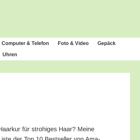
Com­pu­ter & Telefon
Foto & Video
Gepäck
Uhren
Haar­kur für stro­hi­ges Haar? Mei­ne
Lis­te der Top 10 Best­sel­ler von Ama­