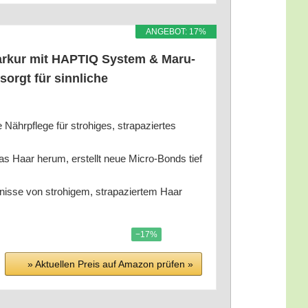
ANGE­BOT: 17%
 Haar­kur mit HAPTIQ Sys­tem & Maru­
sorgt für sinn­li­che
 Nähr­pfle­ge für stro­hi­ges, stra­pa­zier­tes
 Haar her­um, erstellt neue Micro-Bonds tief
nis­se von stro­hi­gem, stra­pa­zier­tem Haar
−17%
» Aktu­el­len Preis auf Ama­zon prü­fen »