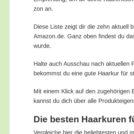
zon an.
Die­se Lis­te zeigt dir die zehn aktu­ell 
Amazon.de. Ganz oben fin­dest du das be
wurde.
Hal­te auch Aus­schau nach aktu­el­len Pr
bekommst du eine gute Haar­kur für stro
Mit einem Klick auf den zuge­hö­ri­gen 
kannst du dich über alle Pro­duk­tei­gen
Die bes­ten Haar­kuren f
Ver­glei­che hier die belieb­tes­ten und 