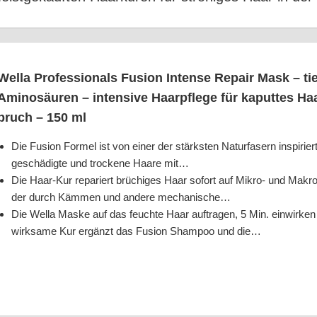
Wel­la Pro­fes­sio­nals Fusi­on Inten­se Repair Mask – tie­
Ami­no­säu­ren – inten­si­ve Haar­pfle­ge für kaput­tes H
bruch – 150 ml
Die Fusi­on For­mel ist von einer der stärks­ten Natur­fa­sern inspi­rier
geschä­dig­te und tro­cke­ne Haa­re mit…
Die Haar-Kur repa­riert brü­chi­ges Haar sofort auf Mikro- und Makr
der durch Käm­men und ande­re mechanische…
Die Wel­la Mas­ke auf das feuch­te Haar auf­tra­gen, 5 Min. ein­wir­ken 
wirk­sa­me Kur ergänzt das Fusi­on Sham­poo und die…