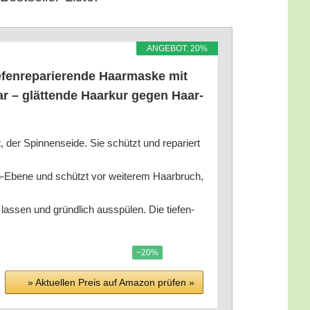
ANGE­BOT: 20%
fen­re­pa­rie­ren­de Haar­mas­ke mit
aar – glät­ten­de Haar­kur gegen Haar­
t, der Spin­nen­sei­de. Sie schützt und repa­riert
o-Ebe­ne und schützt vor wei­te­rem Haar­bruch,
las­sen und gründ­lich aus­spü­len. Die tie­fen­
−20%
» Aktu­el­len Preis auf Ama­zon prü­fen »