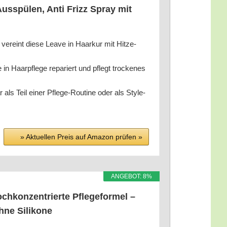
Aus­spü­len, Anti Frizz Spray mit
eint die­se Lea­ve in Haar­kur mit Hit­ze­
aar­pfle­ge repa­riert und pflegt tro­cke­nes
il einer Pfle­ge-Rou­ti­ne oder als Style-
» Aktu­el­len Preis auf Ama­zon prü­fen »
ANGE­BOT: 8%
­kon­zen­trier­te Pfle­ge­for­mel –
Ohne Silikone