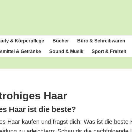
u­ty & Körperpflege
Bücher
Büro & Schreibwaren
­mit­tel & Getränke
Sound & Musik
Sport & Freizeit
tro­hi­ges Haar
ges Haar ist die beste?
­ges Haar kau­fen und fragst dich: Was ist die bes­te 
ei­dung zu erleich­tern: Schau dir die nach­fol­gen­de 