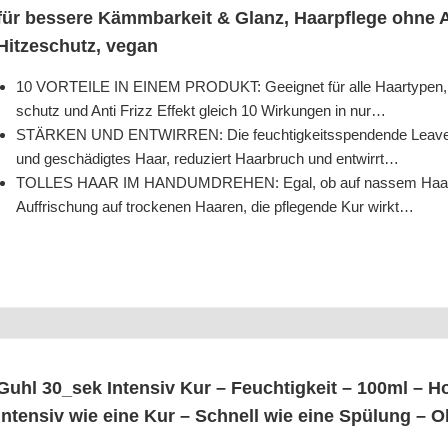
für bes­se­re Kämm­bar­keit & Glanz, Haar­pfle­ge ohne 
Hit­ze­schutz, vegan
10 VORTEILE IN EINEM PRODUKT: Geeig­net für alle Haar­ty­pen, ver­
schutz und Anti Frizz Effekt gleich 10 Wir­kun­gen in nur…
STÄRKEN UND ENTWIRREN: Die feuch­tig­keits­spen­den­de Lea­ve in H
und geschä­dig­tes Haar, redu­ziert Haar­bruch und entwirrt…
TOLLES HAAR IM HANDUMDREHEN: Egal, ob auf nas­sem Haar als Te
Auf­fri­schung auf tro­cke­nen Haa­ren, die pfle­gen­de Kur wirkt…
Guhl 30_​sek Inten­siv Kur – Feuch­tig­keit – 100ml – Hoch
Inten­siv wie eine Kur – Schnell wie eine Spü­lung – 