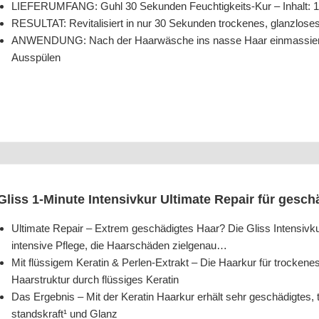
LIEFERUMFANG: Guhl 30 Sekun­den Feuch­tig­keits-Kur – Inhalt: 100 
RESULTAT: Revi­ta­li­siert in nur 30 Sekun­den tro­cke­nes, glanz­lo­s
ANWENDUNG: Nach der Haar­wä­sche ins nas­se Haar ein­mas­sie­ren
Ausspülen
Gliss 1‑Minute Inten­siv­kur Ulti­ma­te Repair für gesch
Ulti­ma­te Repair – Extrem geschä­dig­tes Haar? Die Gliss Inten­siv­k
inten­si­ve Pfle­ge, die Haar­schä­den zielgenau…
Mit flüs­si­gem Kera­tin & Per­len-Extrakt – Die Haar­kur für tro­cke­ne
Haar­struk­tur durch flüs­si­ges Keratin
Das Ergeb­nis – Mit der Kera­tin Haar­kur erhält sehr geschä­dig­tes
stands­kraft¹ und Glanz