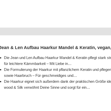
Jean & Len Auf­bau Haar­kur Man­del & Kera­tin, vegan
Die Jean und Len Auf­bau Haar­kur Man­del & Kera­tin pflegt stark stru
für leich­te­re Kämm­bar­keit – Mit Lie­be in…
Die For­mu­lie­rung der Haar­kur mit pflanz­li­chem Kera­tin und pfle­gen
sowie Haar­bruch – Für geschmei­di­ges und…
Die Haar­kur eig­net sich außer­dem dank der prak­ti­schen Grö­ße ide
wood & Silk ver­wöhnt Dei­ne Sin­ne und sorgt für ein…