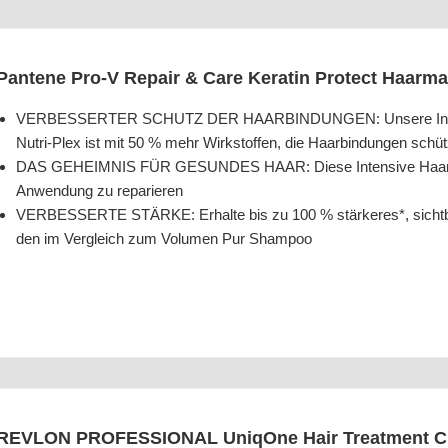
Pan­te­ne Pro‑V Repair & Care Kera­tin Pro­tect Haar­m
VERBESSERTER SCHUTZ DER HAARBINDUNGEN: Unse­re Inten­siv­
Nut­ri-Plex ist mit 50 % mehr Wirk­stof­fen, die Haar­bin­dun­gen sc
DAS GEHEIMNIS FÜR GESUNDES HAAR: Die­se Inten­si­ve Haar­mas­ke
Anwen­dung zu reparieren
VERBESSERTE STÄRKE: Erhal­te bis zu 100 % stär­ke­res*, sicht­ba
den im Ver­gleich zum Volu­men Pur Shampoo
REVLON PROFESSIONAL Uni­qO­ne Hair Tre­at­ment Clas