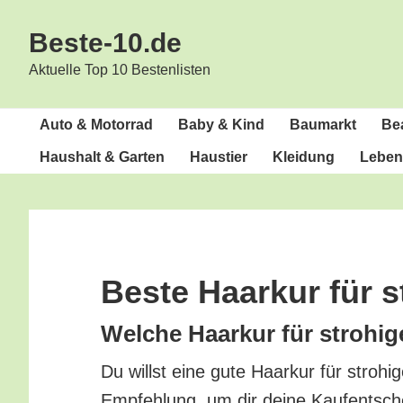
Zur
Zum
Beste-10.de
Hauptnavigation
Inhalt
springen
springen
Aktuelle Top 10 Bestenlisten
Auto & Motorrad
Baby & Kind
Bau­markt
Bea
Haus­halt & Garten
Haus­tier
Klei­dung
Lebens
Bes­te Haar­kur für s
Wel­che Haar­kur für stro­hi­
Du willst eine gute Haar­kur für stro­hi
Emp­feh­lung, um dir dei­ne Kauf­ent­sch