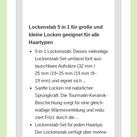
Locken­stab 5 in 1 für gro­ße und
klei­ne Locken geeig­net für alle
Haartypen
5‑in‑1 Locken­stab: Die­ses viel­sei­ti­ge
Locken­stab-Set umfasst fünf aus­
tausch­ba­re Auf­sät­ze (32 mm /​
25 mm /​19–25 mm /​19 mm /​9–
19 mm) und eig­net sich…
Sanf­te Locken mit natür­li­cher
Sprung­kraft: Die Tour­ma­lin-Kera­mik-
Beschich­tung sorgt für eine gleich­
mä­ßi­ge Wär­me­ver­tei­lung und redu­
ziert Frizz durch die…
Locken­stab-Set für jeden Haar­typ:
Der Locken­stab ver­fügt über meh­re­