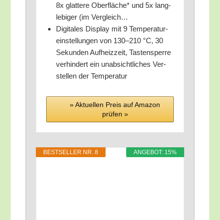
8x glat­te­re Ober­flä­che* und 5x lang­
le­bi­ger (im Vergleich…
Digi­ta­les Dis­play mit 9 Tem­pe­ra­tur­
ein­stel­lun­gen von 130–210 °C, 30
Sekun­den Auf­heiz­zeit, Tas­ten­sper­re
ver­hin­dert ein unab­sicht­li­ches Ver­
stel­len der Temperatur
» Aktu­el­len Preis auf Ama­zon
prü­fen »
BEST­SEL­LER NR. 8
ANGE­BOT: 15%