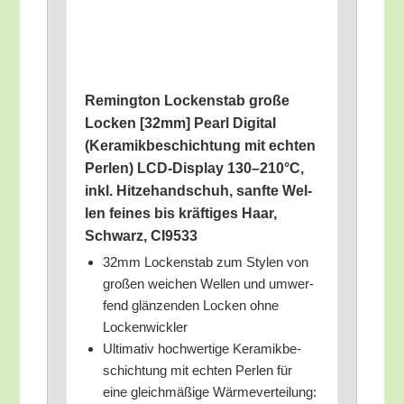
Reming­ton Locken­stab gro­ße
Locken [32mm] Pearl Digi­tal
(Kera­mik­be­schich­tung mit ech­ten
Per­len) LCD-Dis­play 130–210°C,
inkl. Hit­ze­hand­schuh, sanf­te Wel­
len fei­nes bis kräf­ti­ges Haar,
Schwarz, CI9533
32mm Locken­stab zum Sty­len von
gro­ßen wei­chen Wel­len und umwer­
fend glän­zen­den Locken ohne
Lockenwickler
Ulti­ma­tiv hoch­wer­ti­ge Kera­mik­be­
schich­tung mit ech­ten Per­len für
eine gleich­mä­ßi­ge Wär­me­ver­tei­lung: