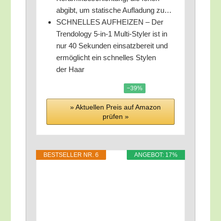
abgibt, um sta­ti­sche Auf­la­dung zu…
SCHNELLES AUFHEIZEN – Der
Tren­do­lo­gy 5‑in‑1 Mul­ti-Sty­ler ist in
nur 40 Sekun­den ein­satz­be­reit und
ermög­licht ein schnel­les Sty­len
der Haar
−39%
» Aktu­el­len Preis auf Ama­zon
prü­fen »
BEST­SEL­LER NR. 6
ANGE­BOT: 17%