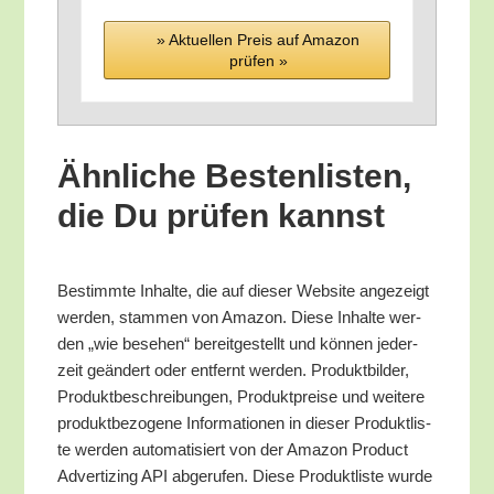
» Aktu­el­len Preis auf Ama­zon
prü­fen »
Ähn­li­che Bes­ten­lis­ten,
die Du prü­fen kannst
Bestimm­te Inhal­te, die auf die­ser Web­site ange­zeigt
wer­den, stam­men von Ama­zon. Die­se Inhal­te wer­
den „wie bese­hen“ bereit­ge­stellt und kön­nen jeder­
zeit geän­dert oder ent­fernt wer­den. Pro­dukt­bil­der,
Pro­dukt­be­schrei­bun­gen, Pro­dukt­prei­se und wei­te­re
pro­dukt­be­zo­ge­ne Infor­ma­tio­nen in die­ser Pro­dukt­lis­
te wer­den auto­ma­ti­siert von der Ama­zon Pro­duct
Adver­tiz­ing API abge­ru­fen. Die­se Pro­dukt­lis­te wur­de