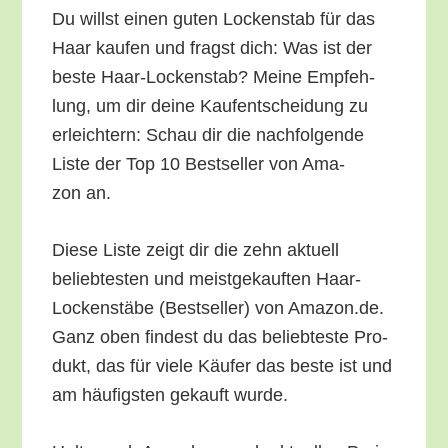
Du willst einen guten Locken­stab für das
Haar kau­fen und fragst dich: Was ist der
bes­te Haar-Locken­stab? Mei­ne Emp­feh­
lung, um dir dei­ne Kauf­ent­schei­dung zu
erleich­tern: Schau dir die nach­fol­gen­de
Lis­te der Top 10 Best­sel­ler von Ama­
zon an.
Die­se Lis­te zeigt dir die zehn aktu­ell
belieb­tes­ten und meist­ge­kauf­ten Haar-
Locken­stä­be (Best­sel­ler) von Amazon.de.
Ganz oben fin­dest du das belieb­tes­te Pro­
dukt, das für vie­le Käu­fer das bes­te ist und
am häu­figs­ten gekauft wurde.