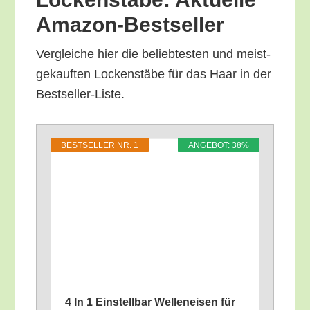
Amazon-Bestseller
Ver­glei­che hier die belieb­tes­ten und meist­
ge­kauf­ten Locken­stä­be für das Haar in der
Bestseller-Liste.
BEST­SEL­LER NR. 1
ANGE­BOT: 38%
4 In 1 Ein­stell­bar Wel­len­ei­sen für