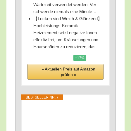
War­te­zeit ver­wen­det wer­den. Ver­
schwen­de nie­mals eine Minute…
【Locken sind Weich & Glänzend】
Hochleistungs-Keramik-
Heizelement setzt nega­ti­ve Ionen
effek­tiv frei, um Kräu­se­lun­gen und
Haar­schä­den zu redu­zie­ren, das…
−17%
» Aktu­el­len Preis auf Ama­zon
prü­fen »
BEST­SEL­LER NR. 7