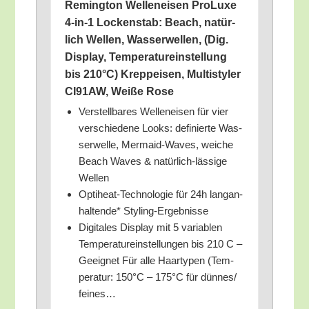
Reming­ton Wel­len­ei­sen Pro­Lu­xe
4‑in‑1 Locken­stab: Beach, natür­
lich Wel­len, Was­ser­wel­len, (Dig.
Dis­play, Tem­pe­ra­tur­ein­stel­lung
bis 210°C) Kreppei­sen, Mul­ti­sty­ler
CI91AW, Wei­ße Rose
Ver­stell­ba­res Wel­len­ei­sen für vier
ver­schie­de­ne Looks: defi­nier­te Was­
ser­wel­le, Mer­maid-Waves, wei­che
Beach Waves & natür­lich-läs­si­ge
Wellen
Opti­heat-Tech­no­lo­gie für 24h lang­an­
hal­ten­de* Styling-Ergebnisse
Digi­ta­les Dis­play mit 5 varia­blen
Tem­pe­ra­tur­ein­stel­lun­gen bis 210 C –
Geeig­net Für alle Haar­ty­pen (Tem­
pe­ra­tur: 150°C – 175°C für dünnes/​
feines…