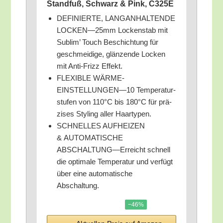
Stand­fuß, Schwarz & Pink, C325E
DEFINIERTE, LANGANHALTENDE
LOCKEN—25mm Locken­stab mit
Sub­lim’ Touch Beschich­tung für
geschmei­di­ge, glän­zen­de Locken
mit Anti-Frizz Effekt.
FLEXIBLE WÄRME­
EINSTELLUNGEN—10 Tem­pe­ra­tur­
stu­fen von 110°C bis 180°C für prä­
zi­ses Sty­ling aller Haartypen.
SCHNELLES AUFHEIZEN
& AUTOMATISCHE
ABSCHALTUNG—Erreicht schnell
die opti­ma­le Tem­pe­ra­tur und ver­fügt
über eine auto­ma­ti­sche
Abschaltung.
−46%