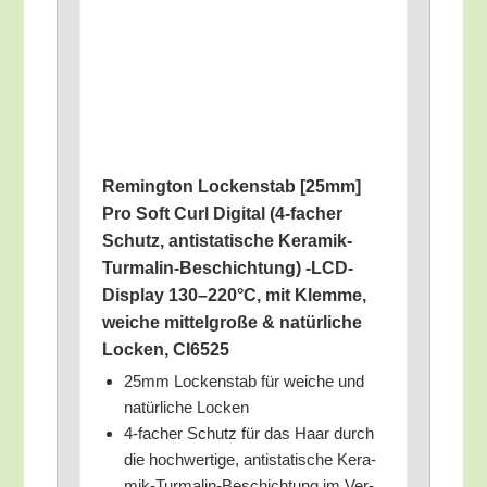
Reming­ton Locken­stab [25mm]
Pro Soft Curl Digi­tal (4‑facher
Schutz, anti­sta­ti­sche Kera­mik-
Turm­a­lin-Beschich­tung) ‑LCD-
Dis­play 130–220°C, mit Klem­me,
wei­che mit­tel­gro­ße & natür­li­che
Locken, CI6525
25mm Locken­stab für wei­che und
natür­li­che Locken
4‑facher Schutz für das Haar durch
die hoch­wer­ti­ge, anti­sta­ti­sche Kera­
mik-Turm­a­lin-Beschich­tung im Ver­