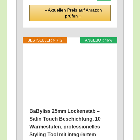
» Aktu­el­len Preis auf Ama­zon
prü­fen »
BEST­SEL­LER NR. 2
ANGE­BOT: 46%
BaBy­liss 25mm Locken­stab –
Satin Touch Beschich­tung, 10
Wär­me­stu­fen, pro­fes­sio­nel­les
Sty­ling-Tool mit inte­grier­tem