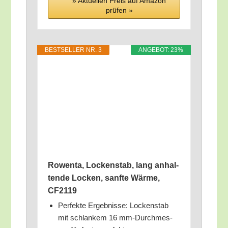
» Aktu­el­len Preis auf Ama­zon
prü­fen »
BEST­SEL­LER NR. 3
ANGE­BOT: 23%
Rowen­ta, Locken­stab, lang anhal­
ten­de Locken, sanf­te Wär­me,
CF2119
Per­fek­te Ergeb­nis­se: Locken­stab
mit schlan­kem 16 mm-Durch­mes­