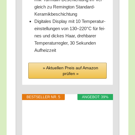
gleich zu Reming­ton Standard-
Keramikbeschichtung
Digi­ta­les Dis­play mit 10 Tem­pe­ra­tur­
ein­stel­lun­gen von 130–220°C für fei­
nes und dickes Haar, dreh­ba­rer
Tem­pe­ra­tur­reg­ler, 30 Sekun­den
Aufheizzeit
» Aktu­el­len Preis auf Ama­zon
prü­fen »
BEST­SEL­LER NR. 5
ANGE­BOT: 39%