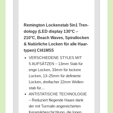
Reming­ton Locken­stab 5in1 Tren­
do­lo­gy (LED dis­play 130°C –
210°C, Beach Waves, Spi­ral­lo­cken
& Natür­li­che Locken für alle Haar­
ty­pen) CI41MS5
VERSCHIEDENE STYLES MIT
5 AUFSÄTZEN – 13mm Stab für
enge Locken, 33mm für locke­re
Locken, 13–25mm für defi­nier­te
Locken, drei­fa­cher 22mm Wel­len­
stab für…
ANTISTATISCHE TECHNOLOGIE
– Redu­ziert flie­gen­de Haa­re dank
der mit Turm­a­lin ange­rei­cher­ten
Kera­mik­be­schich­tung, die Ionen