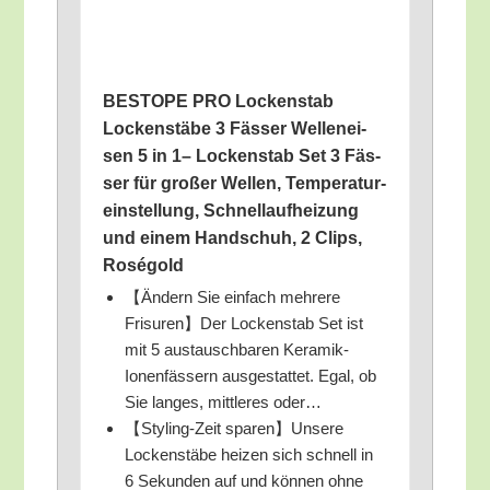
BESTOPE PRO Locken­stab
Locken­stä­be 3 Fäs­ser Wel­len­ei­
sen 5 in 1– Locken­stab Set 3 Fäs­
ser für gro­ßer Wel­len, Tem­pe­ra­tur­
ein­stel­lung, Schnell­auf­hei­zung
und einem Hand­schuh, 2 Clips,
Roségold
【Ändern Sie ein­fach meh­re­re
Frisuren】Der Locken­stab Set ist
mit 5 aus­tausch­ba­ren Kera­mik-
Ionen­fäs­sern aus­ge­stat­tet. Egal, ob
Sie lan­ges, mitt­le­res oder…
【Sty­ling-Zeit sparen】Unsere
Locken­stä­be hei­zen sich schnell in
6 Sekun­den auf und kön­nen ohne