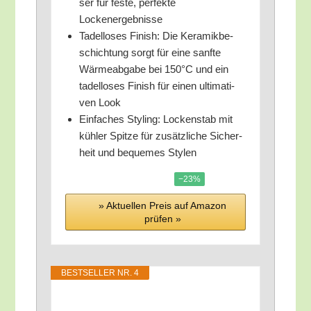
ser für fes­te, per­fek­te
Lockenergebnisse
Tadel­lo­ses Finish: Die Kera­mik­be­
schich­tung sorgt für eine sanf­te
Wär­me­ab­ga­be bei 150°C und ein
tadel­lo­ses Finish für einen ulti­ma­ti­
ven Look
Ein­fa­ches Sty­ling: Locken­stab mit
küh­ler Spit­ze für zusätz­li­che Sicher­
heit und beque­mes Stylen
−23%
» Aktu­el­len Preis auf Ama­zon
prü­fen »
BEST­SEL­LER NR. 4