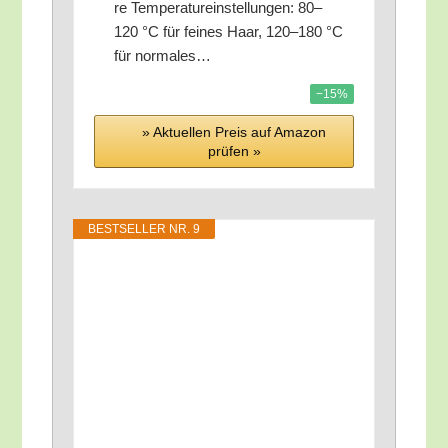
re Tem­pe­ra­tur­ein­stel­lun­gen: 80–
120 °C für fei­nes Haar, 120–180 °C
für normales…
−15%
» Aktu­el­len Preis auf Ama­zon
prü­fen »
BEST­SEL­LER NR. 9