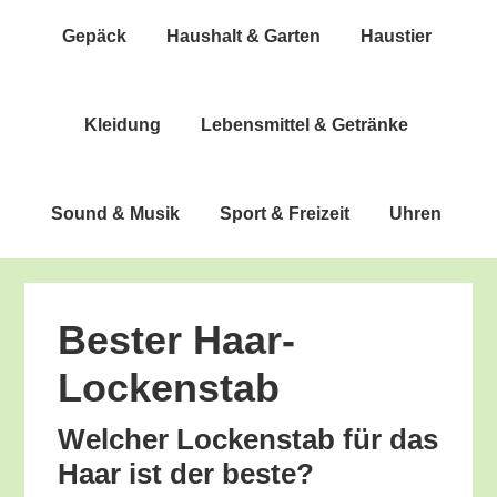
Gepäck
Haus­halt & Garten
Haus­tier
Klei­dung
Lebens­mit­tel & Getränke
Sound & Musik
Sport & Freizeit
Uhren
Bes­ter Haar-
Lockenstab
Wel­cher Locken­stab für das
Haar ist der beste?