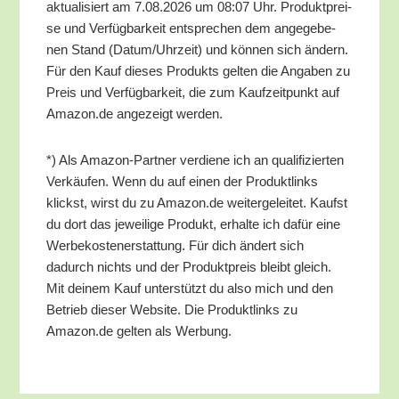
aktua­li­siert am 7.08.2026 um 08:07 Uhr. Pro­dukt­prei­
se und Ver­füg­bar­keit ent­spre­chen dem ange­ge­be­
nen Stand (Datum/​Uhrzeit) und kön­nen sich ändern.
Für den Kauf die­ses Pro­dukts gel­ten die Anga­ben zu
Preis und Ver­füg­bar­keit, die zum Kauf­zeit­punkt auf
Amazon.de ange­zeigt werden.
*) Als Ama­zon-Part­ner ver­die­ne ich an qua­li­fi­zier­ten
Ver­käu­fen. Wenn du auf einen der Pro­dukt­links
klickst, wirst du zu Amazon.de wei­ter­ge­lei­tet. Kaufst
du dort das jewei­li­ge Pro­dukt, erhal­te ich dafür eine
Wer­be­kos­ten­er­stat­tung. Für dich ändert sich
dadurch nichts und der Pro­dukt­preis bleibt gleich.
Mit dei­nem Kauf unter­stützt du also mich und den
Betrieb die­ser Web­site. Die Pro­dukt­links zu
Amazon.de gel­ten als Werbung.