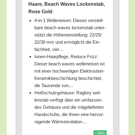
Haa­re, Beach Waves Locken­stab,
Rose Gold
4‑in‑1 Wel­len­ei­sen: Die­ses ver­stell­
ba­re beach waves locken­stab unter­
stützt die Höhen­ein­stel­lung: 22/​25/​
32/​38 mm und ermög­licht die Ein­
fach­heit, vier…
Ionen-Haar­pfle­ge, Redu­ce Frizz:
Die­ser beach waves wel­len­ei­sen ist
mit einer hoch­wer­ti­gen Elek­tro­stein-
Kera­mik­be­schich­tung beschich­tet,
die Tau­sen­de von…
Heiß­schutz­ge­häu­se: Rag­lo­ry wel­
len­stab ver­fügt über ein umfas­sen­
des Gehäu­se und die mit­ge­lie­fer­ten
Hand­schu­he, die Ihnen eine her­vor­
ra­gen­de Wärmeisolation…
−38%