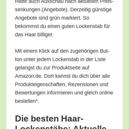
Hal­te auch Aus­schau nach aktu­el­len Preis­
sen­kun­gen (Ange­bo­te). Der­zei­tig güns­ti­ge
Ange­bo­te sind grün mar­kiert. So
bekommst du einen guten Locken­stab für
das Haar billiger.
Mit einem Klick auf den zuge­hö­ri­gen But­
ton unter jedem Locken­stab in der Lis­te
gelangst du zur Pro­dukt­sei­te auf
Amazon.de. Dort kannst du dich über alle
Pro­duk­tei­gen­schaf­ten, Rezen­sio­nen und
Bewer­tun­gen infor­mie­ren und gleich online
bestellen*.
Die bes­ten Haar-
Locken­stä­be: Aktu­el­le