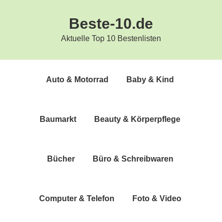
Zur
Zum
Beste-10.de
Hauptnavigation
Inhalt
springen
springen
Aktuelle Top 10 Bestenlisten
Auto & Motorrad
Baby & Kind
Bau­markt
Beau­ty & Körperpflege
Bücher
Büro & Schreibwaren
Com­pu­ter & Telefon
Foto & Video