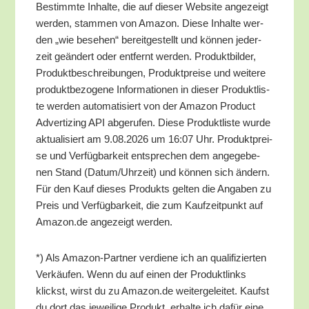
Bestimm­te Inhal­te, die auf die­ser Web­site ange­zeigt
wer­den, stam­men von Ama­zon. Die­se Inhal­te wer­
den „wie bese­hen“ bereit­ge­stellt und kön­nen jeder­
zeit geän­dert oder ent­fernt wer­den. Pro­dukt­bil­der,
Pro­dukt­be­schrei­bun­gen, Pro­dukt­prei­se und wei­te­re
pro­dukt­be­zo­ge­ne Infor­ma­tio­nen in die­ser Pro­dukt­lis­
te wer­den auto­ma­ti­siert von der Ama­zon Pro­duct
Adver­tiz­ing API abge­ru­fen. Die­se Pro­dukt­lis­te wur­de
aktua­li­siert am 9.08.2026 um 16:07 Uhr. Pro­dukt­prei­
se und Ver­füg­bar­keit ent­spre­chen dem ange­ge­be­
nen Stand (Datum/​Uhrzeit) und kön­nen sich ändern.
Für den Kauf die­ses Pro­dukts gel­ten die Anga­ben zu
Preis und Ver­füg­bar­keit, die zum Kauf­zeit­punkt auf
Amazon.de ange­zeigt werden.
*) Als Ama­zon-Part­ner ver­die­ne ich an qua­li­fi­zier­ten
Ver­käu­fen. Wenn du auf einen der Pro­dukt­links
klickst, wirst du zu Amazon.de wei­ter­ge­lei­tet. Kaufst
du dort das jewei­li­ge Pro­dukt, erhal­te ich dafür eine