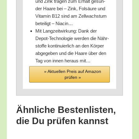
und Zink tra­gen zum Erhalt gesun­
der Haa­re bei – Zink, Fol­säu­re und
Vit­amin B12 sind am Zell­wachs­tum
betei­ligt – Niacin…
Mit Lang­zeit­wir­kung: Dank der
Depot-Tech­no­lo­gie wer­den die Nähr­
stof­fe kon­ti­nu­ier­lich an den Kör­per
abge­ge­ben und die Haa­re über den
Tag von innen her­aus mit…
» Aktu­el­len Preis auf Ama­zon
prü­fen »
Ähn­li­che Bes­ten­lis­ten,
die Du prü­fen kannst