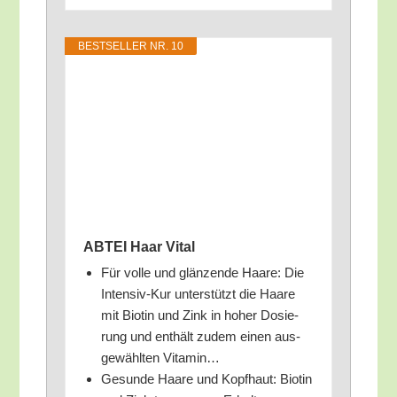
BEST­SEL­LER NR. 10
ABTEI Haar Vital
Für vol­le und glän­zen­de Haa­re: Die
Inten­siv-Kur unter­stützt die Haa­re
mit Bio­tin und Zink in hoher Dosie­
rung und ent­hält zudem einen aus­
ge­wähl­ten Vitamin…
Gesun­de Haa­re und Kopf­haut: Bio­tin