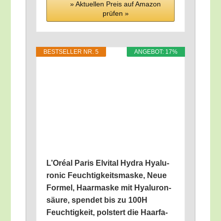
» Aktu­el­len Preis auf Ama­zon
prü­fen »
BEST­SEL­LER NR. 5
ANGE­BOT: 17%
L’O­ré­al Paris Elvi­tal Hydra Hyalu­
ro­nic Feuch­tig­keits­mas­ke, Neue
For­mel, Haar­mas­ke mit Hyalu­ron­
säu­re, spen­det bis zu 100H
Feuch­tig­keit, pols­tert die Haar­fa­