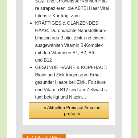
Salz- und Chlor­was­ser kön­nen Haa­
re stra­pa­zie­ren; die ABTEI Haar Vital
Inten­siv-Kur trägt zum…
KRÄFTIGES & GLÄNZENDES
HAAR: Durch­dach­te Nähr­stoff­kom­
bi­na­ti­on aus Bio­tin, Zink und einem
aus­ge­wähl­ten Vit­amin B‑Komplex
mit den Vit­ami­nen B1, B2, B6
und B12
GESUNDE HAARE & KOPFHAUT:
Bio­tin und Zink tra­gen zum Erhalt
gesun­der Haa­re bei; Zink, Fol­säu­re
und Vit­amin B12 sind am Zell­wachs­
tum betei­ligt und Niacin…
» Aktu­el­len Preis auf Ama­zon
prü­fen »
BEST­SEL­LER NR. 8