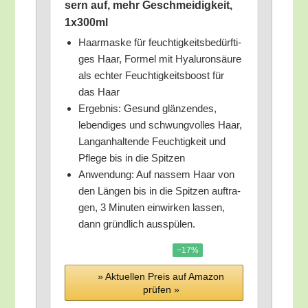
sern auf, mehr Geschmei­dig­keit,
1x300ml
Haar­mas­ke für feuch­tig­keits­be­dürf­ti­
ges Haar, For­mel mit Hyalu­ron­säu­re
als ech­ter Feuch­tig­keits­boost für
das Haar
Ergeb­nis: Gesund glän­zen­des,
leben­di­ges und schwung­vol­les Haar,
Lang­an­hal­ten­de Feuch­tig­keit und
Pfle­ge bis in die Spitzen
Anwen­dung: Auf nas­sem Haar von
den Län­gen bis in die Spit­zen auf­tra­
gen, 3 Minu­ten ein­wir­ken las­sen,
dann gründ­lich ausspülen.
−17%
» Aktu­el­len Preis auf Ama­zon
prü­fen »