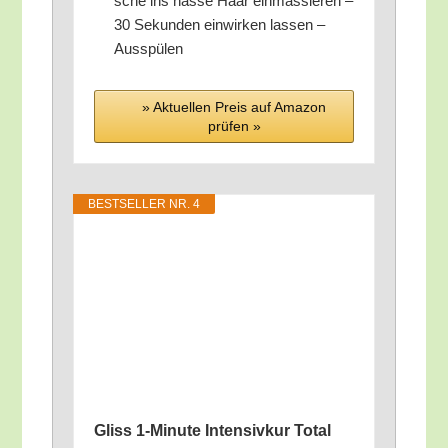
sche ins nas­se Haar ein­mas­sie­ren –
30 Sekun­den ein­wir­ken las­sen –
Ausspülen
» Aktu­el­len Preis auf Ama­zon
prü­fen »
BEST­SEL­LER NR. 4
Gliss 1‑Minute Inten­siv­kur Total