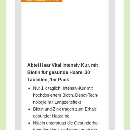
Abtei Haar Vital Inten­siv Kur, mit
Bio­tin für gesun­de Haa­re, 30
Tablet­ten, 1er Pack
Nur 1 x täg­lich. Inten­siv-Kur mit
hoch­do­sier­tem Bio­tin. Depot-Tech­
no­lo­gie mit Langzeiteffekt
Bio­tin und Zink tra­gen zum Erhalt
gesun­der Haa­re bei
Nia­cin unter­stützt die Gesund­erhal­
tung der Haut, und damit auch der