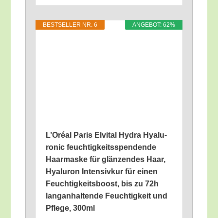
BEST­SEL­LER NR. 6
ANGE­BOT: 62%
L’O­ré­al Paris Elvi­tal Hydra Hyalu­
ro­nic feuch­tig­keits­spen­den­de
Haar­mas­ke für glän­zen­des Haar,
Hyalu­ron Inten­siv­kur für einen
Feuch­tig­keits­boost, bis zu 72h
lang­an­hal­ten­de Feuch­tig­keit und
Pfle­ge, 300ml