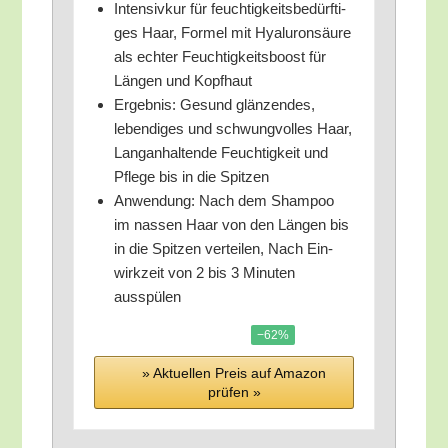
Inten­siv­kur für feuch­tig­keits­be­dürf­ti­
ges Haar, For­mel mit Hyalu­ron­säu­re
als ech­ter Feuch­tig­keits­boost für
Län­gen und Kopfhaut
Ergeb­nis: Gesund glän­zen­des,
leben­di­ges und schwung­vol­les Haar,
Lang­an­hal­ten­de Feuch­tig­keit und
Pfle­ge bis in die Spitzen
Anwen­dung: Nach dem Sham­poo
im nas­sen Haar von den Län­gen bis
in die Spit­zen ver­tei­len, Nach Ein­
wirk­zeit von 2 bis 3 Minu­ten
ausspülen
−62%
» Aktu­el­len Preis auf Ama­zon
prü­fen »