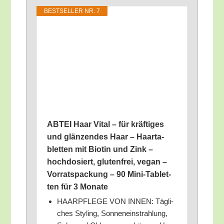
BEST­SEL­LER NR. 7
ABTEI Haar Vital – für kräf­ti­ges
und glän­zen­des Haar – Haar­ta­
blet­ten mit Bio­tin und Zink –
hoch­do­siert, glu­ten­frei, vegan –
Vor­rats­pa­ckung – 90 Mini-Tablet­
ten für 3 Monate
HAARPFLEGE VON INNEN: Täg­li­
ches Sty­ling, Son­nen­ein­strah­lung,