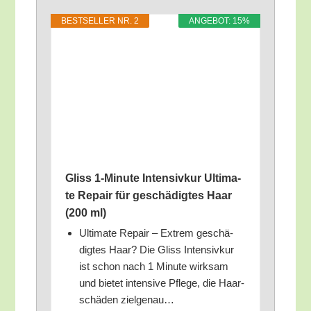
BEST­SEL­LER NR. 2
ANGE­BOT: 15%
Gliss 1‑Minute Inten­siv­kur Ulti­ma­
te Repair für geschä­dig­tes Haar
(200 ml)
Ulti­ma­te Repair – Extrem geschä­
dig­tes Haar? Die Gliss Inten­siv­kur
ist schon nach 1 Minu­te wirk­sam
und bie­tet inten­si­ve Pfle­ge, die Haar­
schä­den zielgenau…