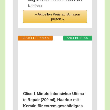
Kopfhaut
» Aktu­el­len Preis auf Ama­zon
prü­fen »
BEST­SEL­LER NR. 9
ANGE­BOT: 15%
Gliss 1‑Minute Inten­siv­kur Ulti­ma­
te Repair (200 ml), Haar­kur mit
Kera­tin für extrem geschä­dig­tes