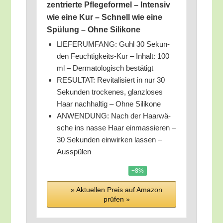
zen­trier­te Pfle­ge­for­mel – Inten­siv
wie eine Kur – Schnell wie eine
Spü­lung – Ohne Silikone
LIEFERUMFANG: Guhl 30 Sekun­
den Feuch­tig­keits-Kur – Inhalt: 100
ml – Der­ma­to­lo­gisch bestätigt
RESULTAT: Revi­ta­li­siert in nur 30
Sekun­den tro­cke­nes, glanz­lo­ses
Haar nach­hal­tig – Ohne Silikone
ANWENDUNG: Nach der Haar­wä­
sche ins nas­se Haar ein­mas­sie­ren –
30 Sekun­den ein­wir­ken las­sen –
Ausspülen
−8%
» Aktu­el­len Preis auf Ama­zon
prü­fen »