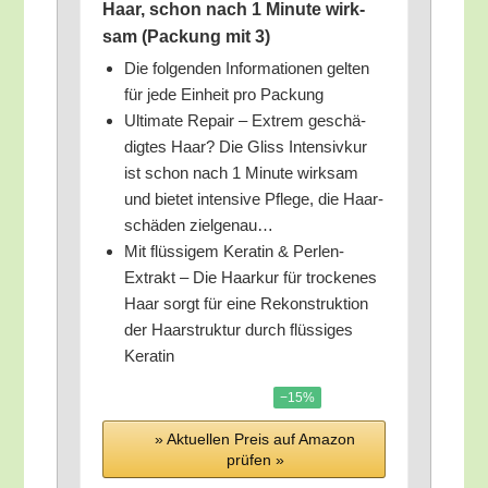
Haar, schon nach 1 Minu­te wirk­
sam (Packung mit 3)
Die fol­gen­den Infor­ma­tio­nen gel­ten
für jede Ein­heit pro Packung
Ulti­ma­te Repair – Extrem geschä­
dig­tes Haar? Die Gliss Inten­siv­kur
ist schon nach 1 Minu­te wirk­sam
und bie­tet inten­si­ve Pfle­ge, die Haar­
schä­den zielgenau…
Mit flüs­si­gem Kera­tin & Per­len-
Extrakt – Die Haar­kur für tro­cke­nes
Haar sorgt für eine Rekon­struk­ti­on
der Haar­struk­tur durch flüs­si­ges
Keratin
−15%
» Aktu­el­len Preis auf Ama­zon
prü­fen »