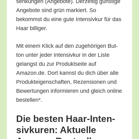
sen­kun­gen (Ange­bo­te). Der­zei­tig güns­ti­ge
Ange­bo­te sind grün mar­kiert. So
bekommst du eine gute Inten­siv­kur für das
Haar billiger.
Mit einem Klick auf den zuge­hö­ri­gen But­
ton unter jeder Inten­siv­kur in der Lis­te
gelangst du zur Pro­dukt­sei­te auf
Amazon.de. Dort kannst du dich über alle
Pro­duk­tei­gen­schaf­ten, Rezen­sio­nen und
Bewer­tun­gen infor­mie­ren und gleich online
bestellen*.
Die bes­ten Haar-Inten­
siv­ku­ren: Aktu­el­le