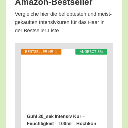
Amazon-Bestseller
Ver­glei­che hier die belieb­tes­ten und meist­
ge­kauf­ten Inten­siv­ku­ren für das Haar in
der Bestseller-Liste.
BEST­SEL­LER NR. 1
ANGE­BOT: 8%
Guhl 30_​sek Inten­siv Kur –
Feuch­tig­keit – 100ml – Hoch­kon­