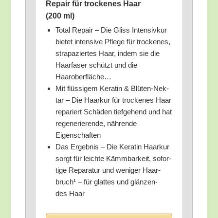
Repair für tro­cke­nes Haar
(200 ml)
Total Repair – Die Gliss Inten­siv­kur
bie­tet inten­si­ve Pfle­ge für tro­cke­nes,
stra­pa­zier­tes Haar, indem sie die
Haar­fa­ser schützt und die
Haaroberfläche…
Mit flüs­si­gem Kera­tin & Blü­ten-Nek­
tar – Die Haar­kur für tro­cke­nes Haar
repa­riert Schä­den tief­ge­hend und hat
rege­ne­rie­ren­de, näh­ren­de
Eigenschaften
Das Ergeb­nis – Die Kera­tin Haar­kur
sorgt für leich­te Kämm­bar­keit, sofor­
ti­ge Repa­ra­tur und weni­ger Haar­
bruch¹ – für glat­tes und glän­zen­
des Haar