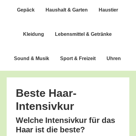
Gepäck
Haus­halt & Garten
Haus­tier
Klei­dung
Lebens­mit­tel & Getränke
Sound & Musik
Sport & Freizeit
Uhren
Bes­te Haar-
Intensivkur
Wel­che Inten­siv­kur für das
Haar ist die beste?