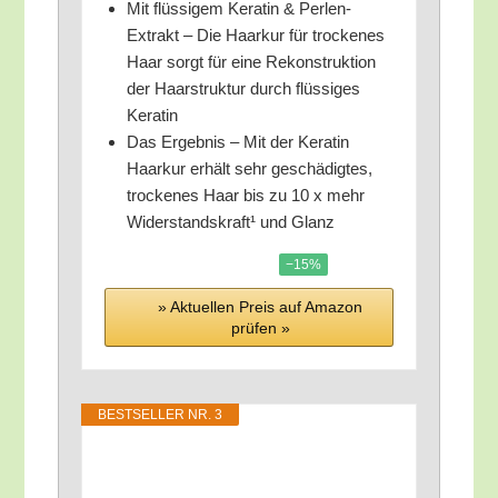
Mit flüs­si­gem Kera­tin & Per­len-
Extrakt – Die Haar­kur für tro­cke­nes
Haar sorgt für eine Rekon­struk­ti­on
der Haar­struk­tur durch flüs­si­ges
Keratin
Das Ergeb­nis – Mit der Kera­tin
Haar­kur erhält sehr geschä­dig­tes,
tro­cke­nes Haar bis zu 10 x mehr
Wider­stands­kraft¹ und Glanz
−15%
» Aktu­el­len Preis auf Ama­zon
prü­fen »
BEST­SEL­LER NR. 3