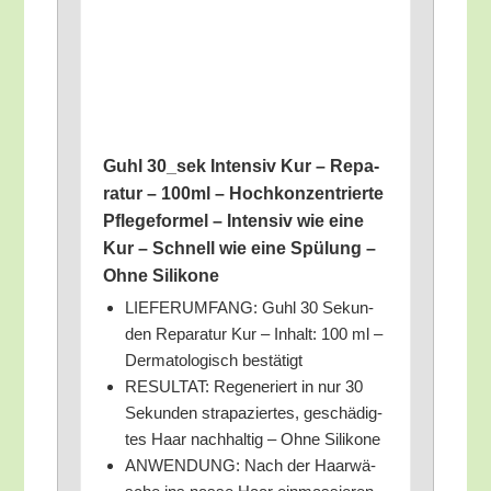
Guhl 30_​sek Inten­siv Kur – Repa­
ra­tur – 100ml – Hoch­kon­zen­trier­te
Pfle­ge­for­mel – Inten­siv wie eine
Kur – Schnell wie eine Spü­lung –
Ohne Silikone
LIEFERUMFANG: Guhl 30 Sekun­
den Repa­ra­tur Kur – Inhalt: 100 ml –
Der­ma­to­lo­gisch bestätigt
RESULTAT: Rege­ne­riert in nur 30
Sekun­den stra­pa­zier­tes, geschä­dig­
tes Haar nach­hal­tig – Ohne Silikone
ANWENDUNG: Nach der Haar­wä­