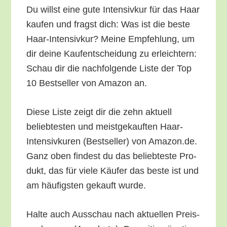
Du willst eine gute Inten­siv­kur für das Haar
kau­fen und fragst dich: Was ist die bes­te
Haar-Inten­siv­kur? Mei­ne Emp­feh­lung, um
dir dei­ne Kauf­ent­schei­dung zu erleich­tern:
Schau dir die nach­fol­gen­de Lis­te der Top
10 Best­sel­ler von Ama­zon an.
Die­se Lis­te zeigt dir die zehn aktu­ell
belieb­tes­ten und meist­ge­kauf­ten Haar-
Inten­siv­ku­ren (Best­sel­ler) von Amazon.de.
Ganz oben fin­dest du das belieb­tes­te Pro­
dukt, das für vie­le Käu­fer das bes­te ist und
am häu­figs­ten gekauft wurde.
Hal­te auch Aus­schau nach aktu­el­len Preis­