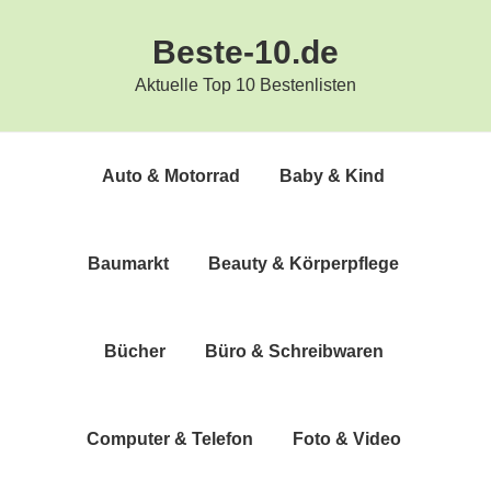
Zur
Zum
Beste-10.de
Hauptnavigation
Inhalt
springen
springen
Aktuelle Top 10 Bestenlisten
Auto & Motorrad
Baby & Kind
Bau­markt
Beau­ty & Körperpflege
Bücher
Büro & Schreibwaren
Com­pu­ter & Telefon
Foto & Video