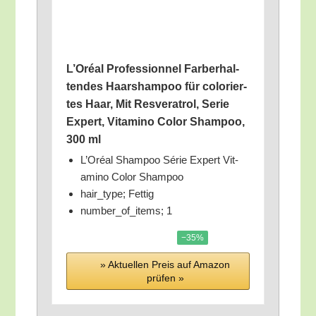
L’O­ré­al Pro­fes­si­on­nel Farb­er­hal­
ten­des Haar­sham­poo für colo­rier­
tes Haar, Mit Res­ver­at­rol, Serie
Expert, Vit­ami­no Color Sham­poo,
300 ml
L’O­ré­al Sham­poo Série Expert Vit­
ami­no Color Shampoo
hair_​type; Fettig
number_​of_​items; 1
−35%
» Aktu­el­len Preis auf Ama­zon
prü­fen »