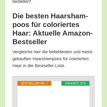
bestellen*.
Die bes­ten Haar­sham­
poos für colo­rier­tes
Haar: Aktu­el­le Amazon-
Bestseller
Ver­glei­che hier die belieb­tes­ten und meist­
ge­kauf­ten Haar­sham­poos für colo­rier­tes
Haar in der Bestseller-Liste.
BEST­SEL­LER NR. 1
ANGE­BOT: 27%