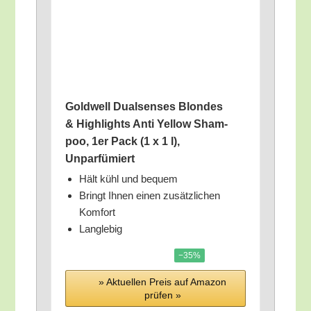
Gold­well Dual­sen­ses Blon­des
& High­lights Anti Yel­low Sham­
poo, 1er Pack (1 x 1 l),
Unparfümiert
Hält kühl und bequem
Bringt Ihnen einen zusätz­li­chen
Komfort
Lang­le­big
−35%
» Aktu­el­len Preis auf Ama­zon
prü­fen »