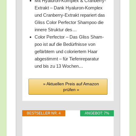
Mit Hyalu­ron-Kom­plex & Cran­ber­ry-
Extrakt – Dank Hyalu­ron-Kom­plex
und Cran­ber­ry-Extrakt repa­riert das
Gliss Color Per­fec­tor Sham­poo die
inne­re Struk­tur des…
Color Per­fec­tor – Das Gliss Sham­
poo ist auf die Bedürf­nis­se von
gefärb­tem und colo­rier­tem Haar
abge­stimmt – für Tie­fen­re­pa­ra­tur
und bis zu 13 Wochen…
» Aktu­el­len Preis auf Ama­zon
prü­fen »
BEST­SEL­LER NR. 4
ANGE­BOT: 7%