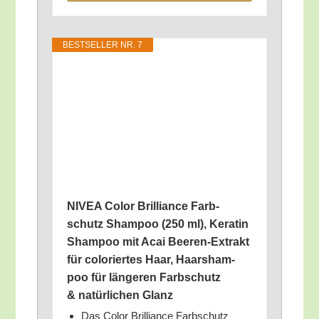
BEST­SEL­LER NR. 7
NIVEA Color Bril­li­ance Farb­
schutz Sham­poo (250 ml), Kera­tin
Sham­poo mit Acai Bee­ren-Extrakt
für colo­rier­tes Haar, Haar­sham­
poo für län­ge­ren Farb­schutz
& natür­li­chen Glanz
Das Color Bril­li­ance Farb­schutz