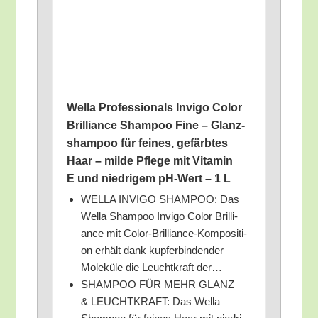
Wel­la Pro­fes­sio­nals Invi­go Color
Bril­li­ance Sham­poo Fine – Glanz­
sham­poo für fei­nes, gefärb­tes
Haar – mil­de Pfle­ge mit Vit­amin
E und nied­ri­gem pH-Wert – 1 L
WELLA INVIGO SHAMPOO: Das
Wel­la Sham­poo Invi­go Color Bril­li­
ance mit Color-Bril­li­ance-Kom­po­si­ti­
on erhält dank kup­fer­bin­den­der
Mole­kü­le die Leucht­kraft der…
SHAMPOO FÜR MEHR GLANZ
& LEUCHTKRAFT: Das Wel­la