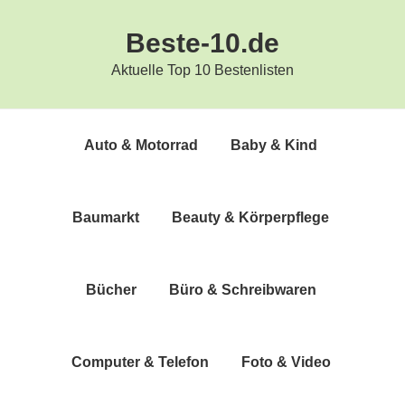
Zur
Zum
Beste-10.de
Hauptnavigation
Inhalt
springen
springen
Aktuelle Top 10 Bestenlisten
Auto & Motorrad
Baby & Kind
Bau­markt
Beau­ty & Körperpflege
Bücher
Büro & Schreibwaren
Com­pu­ter & Telefon
Foto & Video