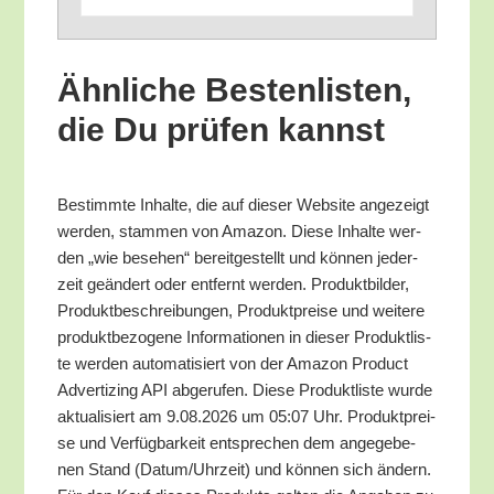
Ähn­li­che Bes­ten­lis­ten,
die Du prü­fen kannst
Bestimm­te Inhal­te, die auf die­ser Web­site ange­zeigt
wer­den, stam­men von Ama­zon. Die­se Inhal­te wer­
den „wie bese­hen“ bereit­ge­stellt und kön­nen jeder­
zeit geän­dert oder ent­fernt wer­den. Pro­dukt­bil­der,
Pro­dukt­be­schrei­bun­gen, Pro­dukt­prei­se und wei­te­re
pro­dukt­be­zo­ge­ne Infor­ma­tio­nen in die­ser Pro­dukt­lis­
te wer­den auto­ma­ti­siert von der Ama­zon Pro­duct
Adver­tiz­ing API abge­ru­fen. Die­se Pro­dukt­lis­te wur­de
aktua­li­siert am 9.08.2026 um 05:07 Uhr. Pro­dukt­prei­
se und Ver­füg­bar­keit ent­spre­chen dem ange­ge­be­
nen Stand (Datum/​Uhrzeit) und kön­nen sich ändern.