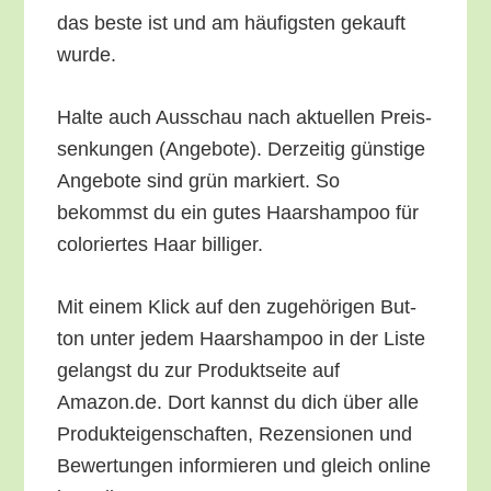
das bes­te ist und am häu­figs­ten gekauft
wurde.
Hal­te auch Aus­schau nach aktu­el­len Preis­
sen­kun­gen (Ange­bo­te). Der­zei­tig güns­ti­ge
Ange­bo­te sind grün mar­kiert. So
bekommst du ein gutes Haar­sham­poo für
colo­rier­tes Haar billiger.
Mit einem Klick auf den zuge­hö­ri­gen But­
ton unter jedem Haar­sham­poo in der Lis­te
gelangst du zur Pro­dukt­sei­te auf
Amazon.de. Dort kannst du dich über alle
Pro­duk­tei­gen­schaf­ten, Rezen­sio­nen und
Bewer­tun­gen infor­mie­ren und gleich online