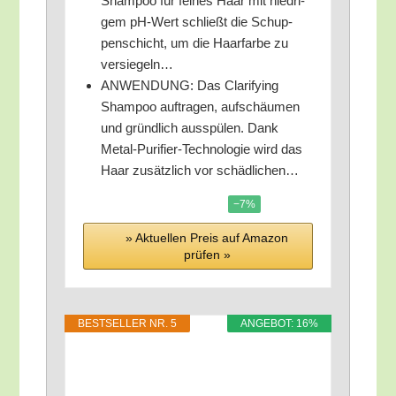
Sham­poo für fei­nes Haar mit nied­ri­
gem pH-Wert schließt die Schup­
pen­schicht, um die Haar­far­be zu
versiegeln…
ANWENDUNG: Das Cla­ri­fy­ing
Sham­poo auf­tra­gen, auf­schäu­men
und gründ­lich aus­spü­len. Dank
Metal-Puri­fier-Tech­no­lo­gie wird das
Haar zusätz­lich vor schädlichen…
−7%
» Aktu­el­len Preis auf Ama­zon
prü­fen »
BEST­SEL­LER NR. 5
ANGE­BOT: 16%