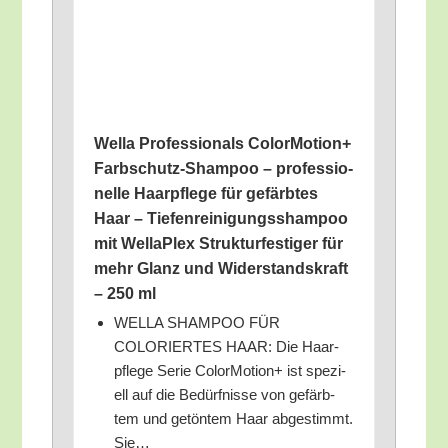
Wel­la Pro­fes­sio­nals Color­Mo­ti­on+
Farb­schutz-Sham­poo – pro­fes­sio­
nel­le Haar­pfle­ge für gefärb­tes
Haar – Tie­fen­rei­ni­gungs­sham­poo
mit Wel­la­Plex Struk­tur­fes­ti­ger für
mehr Glanz und Wider­stands­kraft
– 250 ml
WELLA SHAMPOO FÜR
COLORIERTES HAAR: Die Haar­
pfle­ge Serie Color­Mo­ti­on+ ist spe­zi­
ell auf die Bedürf­nis­se von gefärb­
tem und getön­tem Haar abge­stimmt.
Sie…