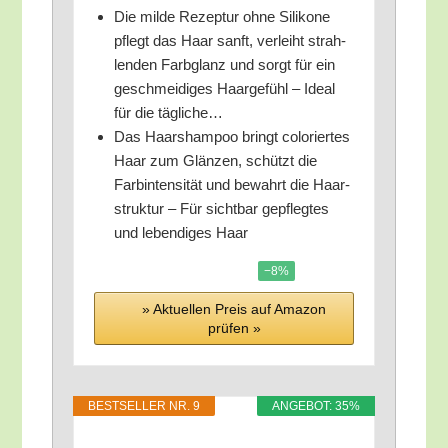
Die mil­de Rezep­tur ohne Sili­ko­ne
pflegt das Haar sanft, ver­leiht strah­
len­den Farb­glanz und sorgt für ein
geschmei­di­ges Haar­ge­fühl – Ide­al
für die tägliche…
Das Haar­sham­poo bringt colo­rier­tes
Haar zum Glän­zen, schützt die
Farb­in­ten­si­tät und bewahrt die Haar­
struk­tur – Für sicht­bar gepfleg­tes
und leben­di­ges Haar
−8%
» Aktu­el­len Preis auf Ama­zon
prü­fen »
BEST­SEL­LER NR. 9
ANGE­BOT: 35%