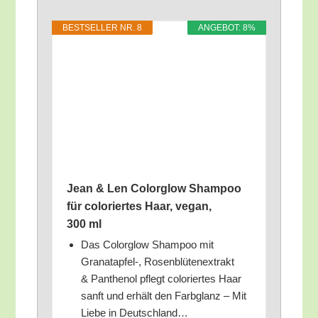
BEST­SEL­LER NR. 8
ANGE­BOT: 8%
Jean & Len Color­glow Sham­poo
für colo­rier­tes Haar, vegan,
300 ml
Das Color­glow Sham­poo mit
Granatapfel‑, Rosen­blü­ten­ex­trakt
& Pan­the­nol pflegt colo­rier­tes Haar
sanft und erhält den Farb­glanz – Mit
Lie­be in Deutschland…