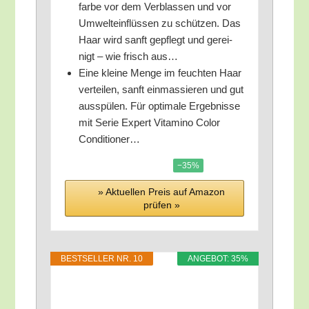
far­be vor dem Ver­blas­sen und vor
Umwelt­ein­flüs­sen zu schüt­zen. Das
Haar wird sanft gepflegt und gerei­
nigt – wie frisch aus…
Eine klei­ne Men­ge im feuch­ten Haar
ver­tei­len, sanft ein­mas­sie­ren und gut
aus­spü­len. Für opti­ma­le Ergeb­nis­se
mit Serie Expert Vit­ami­no Color
Conditioner…
−35%
» Aktu­el­len Preis auf Ama­zon
prü­fen »
BEST­SEL­LER NR. 10
ANGE­BOT: 35%