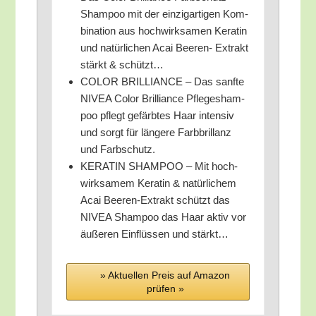
Sham­poo mit der ein­zig­ar­ti­gen Kom­
bi­na­ti­on aus hoch­wirk­sa­men Kera­tin
und natür­li­chen Acai Bee­ren- Extrakt
stärkt & schützt…
COLOR BRILLIANCE – Das sanf­te
NIVEA Color Bril­li­ance Pfle­ge­sham­
poo pflegt gefärb­tes Haar inten­siv
und sorgt für län­ge­re Farb­bril­lanz
und Farbschutz.
KERATIN SHAMPOO – Mit hoch­
wirk­sa­mem Kera­tin & natür­li­chem
Acai Bee­ren-Extrakt schützt das
NIVEA Sham­poo das Haar aktiv vor
äuße­ren Ein­flüs­sen und stärkt…
» Aktu­el­len Preis auf Ama­zon
prü­fen »