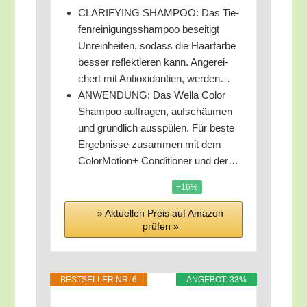
CLARIFYING SHAMPOO: Das Tie­
fen­rei­ni­gungs­sham­poo besei­tigt
Unrein­hei­ten, sodass die Haar­far­be
bes­ser reflek­tie­ren kann. Ange­rei­
chert mit Anti­oxi­dan­ti­en, werden…
ANWENDUNG: Das Wel­la Color
Sham­poo auf­tra­gen, auf­schäu­men
und gründ­lich aus­spü­len. Für bes­te
Ergeb­nis­se zusam­men mit dem
Color­Mo­ti­on+ Con­di­tio­ner und der…
−16%
» Aktu­el­len Preis auf Ama­zon
prü­fen »
BEST­SEL­LER NR. 6
ANGE­BOT: 33%