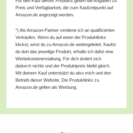
Für den Kauf die­ses Pro­dukts gel­ten die Anga­ben zu
Preis und Ver­füg­bar­keit, die zum Kauf­zeit­punkt auf
Amazon.de ange­zeigt werden.
*) Als Ama­zon-Part­ner ver­die­ne ich an qua­li­fi­zier­ten
Ver­käu­fen. Wenn du auf einen der Pro­dukt­links
klickst, wirst du zu Amazon.de wei­ter­ge­lei­tet. Kaufst
du dort das jewei­li­ge Pro­dukt, erhal­te ich dafür eine
Wer­be­kos­ten­er­stat­tung. Für dich ändert sich
dadurch nichts und der Pro­dukt­preis bleibt gleich.
Mit dei­nem Kauf unter­stützt du also mich und den
Betrieb die­ser Web­site. Die Pro­dukt­links zu
Amazon.de gel­ten als Werbung.