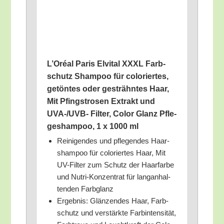
L’O­ré­al Paris Elvi­tal XXXL Farb­
schutz Sham­poo für colo­rier­tes,
getön­tes oder gesträhn­tes Haar,
Mit Pfingst­ro­sen Extrakt und
UVA-/UVB- Fil­ter, Color Glanz Pfle­
ge­sham­poo, 1 x 1000 ml
Rei­ni­gen­des und pfle­gen­des Haar­
sham­poo für colo­rier­tes Haar, Mit
UV-Fil­ter zum Schutz der Haar­far­be
und Nut­ri-Kon­zen­trat für lang­an­hal­
ten­den Farbglanz
Ergeb­nis: Glän­zen­des Haar, Farb­
schutz und ver­stärk­te Farb­in­ten­si­tät,