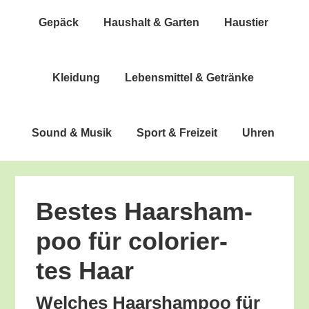
Gepäck
Haus­halt & Garten
Haus­tier
Klei­dung
Lebens­mit­tel & Getränke
Sound & Musik
Sport & Freizeit
Uhren
Bes­tes Haar­sham­
poo für colo­rier­
tes Haar
Wel­ches Haar­sham­poo für