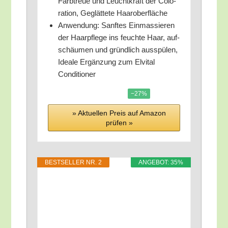
Farb­treue und Leucht­kraft der Colo­
ra­ti­on, Geglät­te­te Haaroberfläche
Anwen­dung: Sanf­tes Ein­mas­sie­ren
der Haar­pfle­ge ins feuch­te Haar, auf­
schäu­men und gründ­lich aus­spü­len,
Idea­le Ergän­zung zum Elvi­tal
Conditioner
−27%
» Aktu­el­len Preis auf Ama­zon
prü­fen »
BEST­SEL­LER NR. 2
ANGE­BOT: 35%