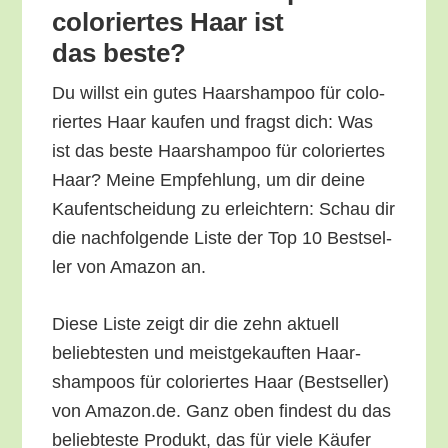
colo­rier­tes Haar ist
das beste?
Du willst ein gutes Haar­sham­poo für colo­
rier­tes Haar kau­fen und fragst dich: Was
ist das bes­te Haar­sham­poo für colo­rier­tes
Haar? Mei­ne Emp­feh­lung, um dir dei­ne
Kauf­ent­schei­dung zu erleich­tern: Schau dir
die nach­fol­gen­de Lis­te der Top 10 Best­sel­
ler von Ama­zon an.
Die­se Lis­te zeigt dir die zehn aktu­ell
belieb­tes­ten und meist­ge­kauf­ten Haar­
sham­poos für colo­rier­tes Haar (Best­sel­ler)
von Amazon.de. Ganz oben fin­dest du das
belieb­tes­te Pro­dukt, das für vie­le Käu­fer