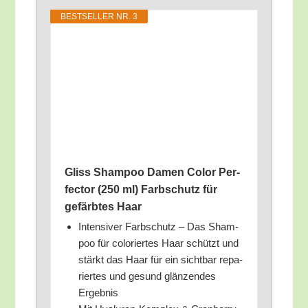
BEST­SEL­LER NR. 3
Gliss Sham­poo Damen Color Per­
fec­tor (250 ml) Farb­schutz für
gefärb­tes Haar
Inten­si­ver Farb­schutz – Das Sham­
poo für colo­rier­tes Haar schützt und
stärkt das Haar für ein sicht­bar repa­
rier­tes und gesund glän­zen­des
Ergebnis