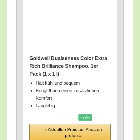
Gold­well Dual­sen­ses Color Extra
Rich Bril­li­ance Sham­poo, 1er
Pack (1 x 1 l)
Hält kühl und bequem
Bringt Ihnen einen zusätz­li­chen
Komfort
Lang­le­big
−33%
» Aktu­el­len Preis auf Ama­zon
prü­fen »