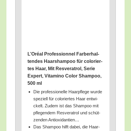
L’O­ré­al Pro­fes­si­on­nel Farb­er­hal­
ten­des Haar­sham­poo für colo­rier­
tes Haar, Mit Res­ver­at­rol, Serie
Expert, Vit­ami­no Color Sham­poo,
500 ml
Die pro­fes­sio­nel­le Haar­pfle­ge wur­de
spe­zi­ell für colo­rier­tes Haar ent­wi­
ckelt. Zudem ist das Sham­poo mit
pfle­gen­dem Res­ver­at­rol und schüt­
zen­den Antioxidantien…
Das Sham­poo hilft dabei, die Haar­