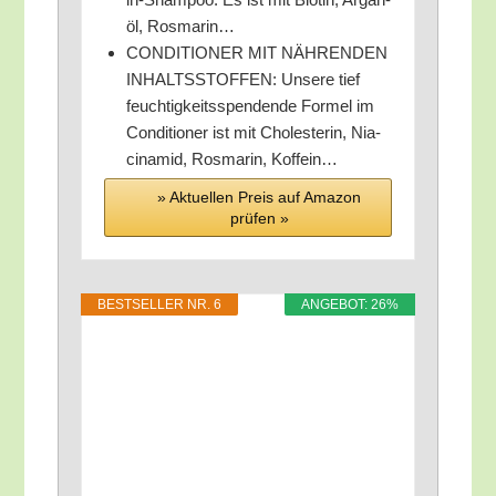
öl, Rosmarin…
CONDITIONER MIT NÄHRENDEN
INHALTSSTOFFEN: Unse­re tief
feuch­tig­keits­spen­den­de For­mel im
Con­di­tio­ner ist mit Cho­le­ste­rin, Nia­
cin­amid, Ros­ma­rin, Koffein…
» Aktu­el­len Preis auf Ama­zon
prü­fen »
BEST­SEL­LER NR. 6
ANGE­BOT: 26%