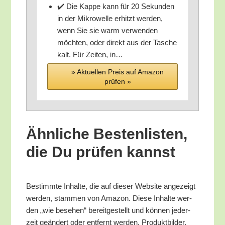
✔️ Die Kap­pe kann für 20 Sekun­den
in der Mikro­wel­le erhitzt wer­den,
wenn Sie sie warm ver­wen­den
möch­ten, oder direkt aus der Tasche
kalt. Für Zei­ten, in…
» Aktu­el­len Preis auf Ama­zon
prü­fen »
Ähn­li­che Bes­ten­lis­ten,
die Du prü­fen kannst
Bestimm­te Inhal­te, die auf die­ser Web­site ange­zeigt
wer­den, stam­men von Ama­zon. Die­se Inhal­te wer­
den „wie bese­hen“ bereit­ge­stellt und kön­nen jeder­
zeit geän­dert oder ent­fernt wer­den. Pro­dukt­bil­der,