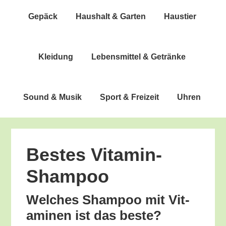
Gepäck
Haus­halt & Garten
Haus­tier
Klei­dung
Lebens­mit­tel & Getränke
Sound & Musik
Sport & Freizeit
Uhren
Bes­tes Vitamin-
Shampoo
Wel­ches Sham­poo mit Vit­
ami­nen ist das beste?