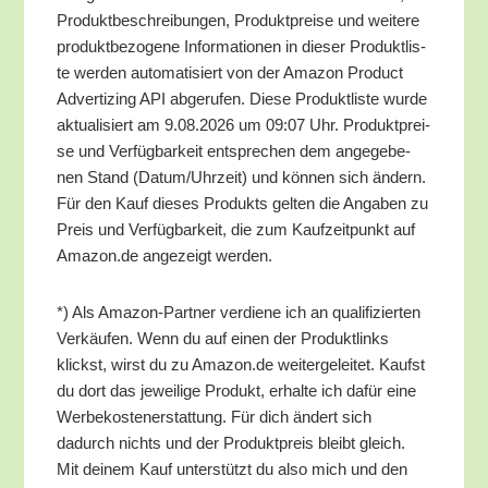
Pro­dukt­be­schrei­bun­gen, Pro­dukt­prei­se und wei­te­re
pro­dukt­be­zo­ge­ne Infor­ma­tio­nen in die­ser Pro­dukt­lis­
te wer­den auto­ma­ti­siert von der Ama­zon Pro­duct
Adver­tiz­ing API abge­ru­fen. Die­se Pro­dukt­lis­te wur­de
aktua­li­siert am 9.08.2026 um 09:07 Uhr. Pro­dukt­prei­
se und Ver­füg­bar­keit ent­spre­chen dem ange­ge­be­
nen Stand (Datum/​Uhrzeit) und kön­nen sich ändern.
Für den Kauf die­ses Pro­dukts gel­ten die Anga­ben zu
Preis und Ver­füg­bar­keit, die zum Kauf­zeit­punkt auf
Amazon.de ange­zeigt werden.
*) Als Ama­zon-Part­ner ver­die­ne ich an qua­li­fi­zier­ten
Ver­käu­fen. Wenn du auf einen der Pro­dukt­links
klickst, wirst du zu Amazon.de wei­ter­ge­lei­tet. Kaufst
du dort das jewei­li­ge Pro­dukt, erhal­te ich dafür eine
Wer­be­kos­ten­er­stat­tung. Für dich ändert sich
dadurch nichts und der Pro­dukt­preis bleibt gleich.
Mit dei­nem Kauf unter­stützt du also mich und den