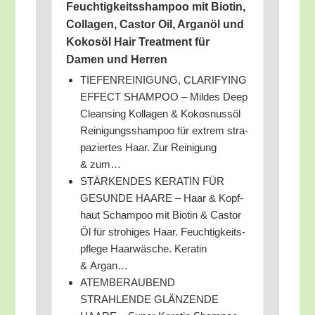
Feuch­tig­keits­sham­poo mit Bio­tin,
Col­la­gen, Cas­tor Oil, Argan­öl und
Kokos­öl Hair Tre­at­ment für
Damen und Herren
TIEFENREINIGUNG, CLARIFYING
EFFECT SHAMPOO – Mil­des Deep
Cle­an­sing Kol­la­gen & Kokos­nuss­öl
Rei­ni­gungs­sham­poo für extrem stra­
pa­zier­tes Haar. Zur Rei­ni­gung
& zum…
STÄRKENDES KERATIN FÜR
GESUNDE HAARE – Haar & Kopf­
haut Scham­poo mit Bio­tin & Cas­tor
Öl für stro­hi­ges Haar. Feuch­tig­keits­
pfle­ge Haar­wä­sche. Kera­tin
& Argan…
ATEMBERAUBEND
STRAHLENDE GLÄNZENDE