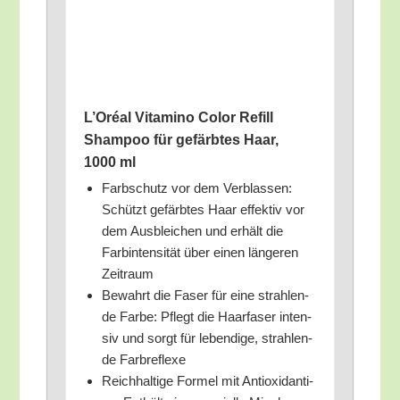
L’O­ré­al Vit­ami­no Color Refill
Sham­poo für gefärb­tes Haar,
1000 ml
Farb­schutz vor dem Ver­blas­sen:
Schützt gefärb­tes Haar effek­tiv vor
dem Aus­blei­chen und erhält die
Farb­in­ten­si­tät über einen län­ge­ren
Zeitraum
Bewahrt die Faser für eine strah­len­
de Far­be: Pflegt die Haar­fa­ser inten­
siv und sorgt für leben­di­ge, strah­len­
de Farbreflexe
Reich­hal­ti­ge For­mel mit Anti­oxi­dan­ti­