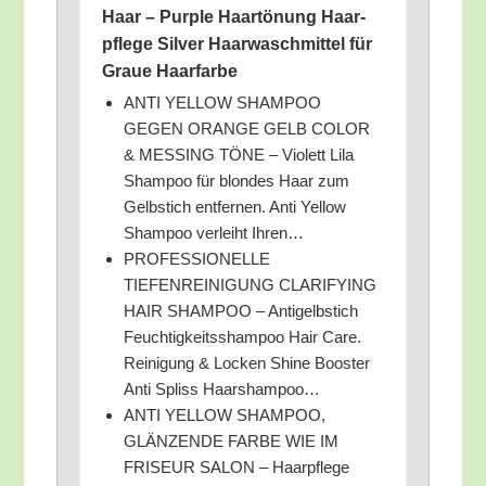
Haar – Pur­ple Haar­tö­nung Haar­
pfle­ge Sil­ver Haar­wasch­mit­tel für
Graue Haarfarbe
ANTI YELLOW SHAMPOO
GEGEN ORANGE GELB COLOR
& MESSING TÖNE – Vio­lett Lila
Sham­poo für blon­des Haar zum
Gelb­stich ent­fer­nen. Anti Yel­low
Sham­poo ver­leiht Ihren…
PROFESSIONELLE
TIEFENREINIGUNG CLARIFYING
HAIR SHAMPOO – Anti­gelb­stich
Feuch­tig­keits­sham­poo Hair Care.
Rei­ni­gung & Locken Shi­ne Boos­ter
Anti Spliss Haarshampoo…
ANTI YELLOW SHAMPOO,
GLÄNZENDE FARBE WIE IM
FRISEUR SALON – Haar­pfle­ge