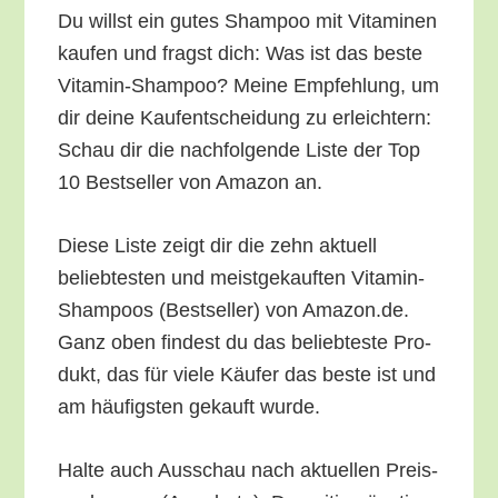
Du willst ein gutes Sham­poo mit Vit­ami­nen
kau­fen und fragst dich: Was ist das bes­te
Vit­amin-Sham­poo? Mei­ne Emp­feh­lung, um
dir dei­ne Kauf­ent­schei­dung zu erleich­tern:
Schau dir die nach­fol­gen­de Lis­te der Top
10 Best­sel­ler von Ama­zon an.
Die­se Lis­te zeigt dir die zehn aktu­ell
belieb­tes­ten und meist­ge­kauf­ten Vit­amin-
Sham­poos (Best­sel­ler) von Amazon.de.
Ganz oben fin­dest du das belieb­tes­te Pro­
dukt, das für vie­le Käu­fer das bes­te ist und
am häu­figs­ten gekauft wurde.
Hal­te auch Aus­schau nach aktu­el­len Preis­