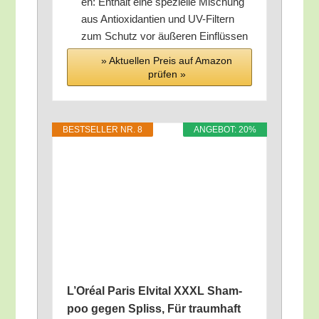
en: Ent­hält eine spe­zi­el­le Mischung
aus Anti­oxi­dan­ti­en und UV-Fil­tern
zum Schutz vor äuße­ren Einflüssen
» Aktu­el­len Preis auf Ama­zon
prü­fen »
BEST­SEL­LER NR. 8
ANGE­BOT: 20%
L’O­ré­al Paris Elvi­tal XXXL Sham­
poo gegen Spliss, Für traum­haft