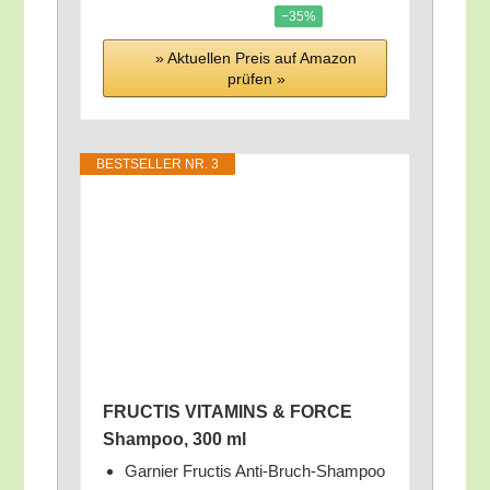
−35%
» Aktu­el­len Preis auf Ama­zon
prü­fen »
BEST­SEL­LER NR. 3
FRUCTIS VITAMINS & FORCE
Sham­poo, 300 ml
Gar­nier Fruc­tis Anti-Bruch-Sham­poo