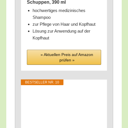
Schup­pen, 390 ml
hoch­wer­ti­ges medi­zi­ni­sches
Shampoo
zur Pfle­ge von Haar und Kopfhaut
Lösung zur Anwen­dung auf der
Kopfhaut
» Aktu­el­len Preis auf Ama­zon
prü­fen »
BEST­SEL­LER NR. 10