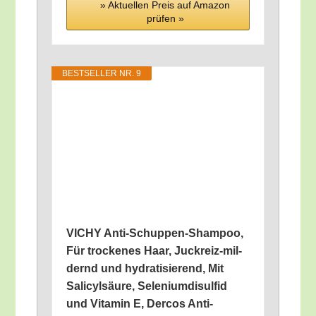
» Aktu­el­len Preis auf Ama­zon
prü­fen »
BEST­SEL­LER NR. 9
VICHY Anti-Schup­pen-Sham­poo,
Für tro­cke­nes Haar, Juck­reiz-mil­
dernd und hydra­ti­sie­rend, Mit
Sali­cyl­säu­re, Sele­ni­um­di­sul­fid
und Vit­amin E, Der­cos Anti-