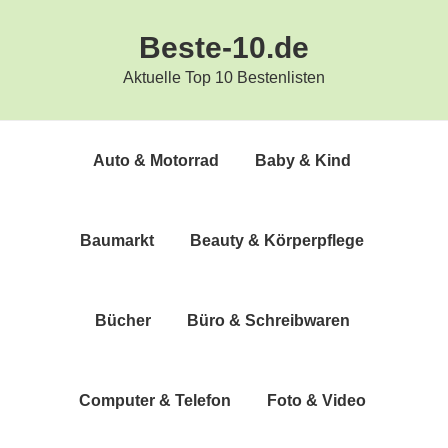
Zur
Zum
Beste-10.de
Hauptnavigation
Inhalt
springen
springen
Aktuelle Top 10 Bestenlisten
Auto & Motorrad
Baby & Kind
Bau­markt
Beau­ty & Körperpflege
Bücher
Büro & Schreibwaren
Com­pu­ter & Telefon
Foto & Video