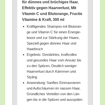
für dün­nes und brü­chi­ges Haar,
Effek­tiv gegen Haar­ver­lust, Mit
Vit­amin C und Blut­oran­ge, Fruc­tis
Vit­ami­ne & Kraft, 300 ml
Kräf­ti­gen­des Sham­poo mit Blut­oran­
ge und Vit­amin C für einen Ener­gie­
boost und zur Stär­kung der Haa­re,
Spe­zi­ell gegen dün­nes Haar und
Haarbruch
Ergeb­nis: Gestärk­tes, kraft­vol­les
und gesun­des Haar vom Ansatz bis
zu den Spit­zen, Deut­lich weni­ger
Haar­ver­lust durch Käm­men und
Styling
Anwen­dung: Sanf­tes Ein­mas­sie­ren
und Auf­schäu­men im nas­sen Haar,
Gründ­li­ches Ver­tei­len von den Län­
gen bis in die Spit­zen und ausspülen