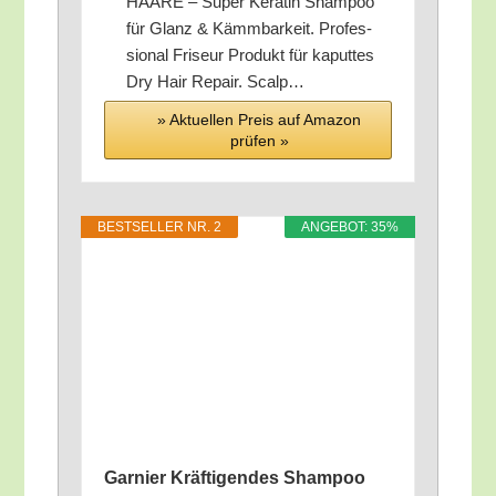
HAARE – Super Kera­tin Sham­poo
für Glanz & Kämm­bar­keit. Pro­fes­
sio­nal Fri­seur Pro­dukt für kaput­tes
Dry Hair Repair. Scalp…
» Aktu­el­len Preis auf Ama­zon
prü­fen »
BEST­SEL­LER NR. 2
ANGE­BOT: 35%
Gar­nier Kräf­ti­gen­des Sham­poo