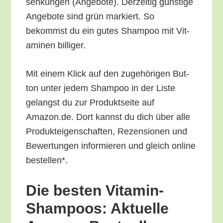
sen­kun­gen (Ange­bo­te). Der­zei­tig güns­ti­ge
Ange­bo­te sind grün mar­kiert. So
bekommst du ein gutes Sham­poo mit Vit­
ami­nen billiger.
Mit einem Klick auf den zuge­hö­ri­gen But­
ton unter jedem Sham­poo in der Lis­te
gelangst du zur Pro­dukt­sei­te auf
Amazon.de. Dort kannst du dich über alle
Pro­duk­tei­gen­schaf­ten, Rezen­sio­nen und
Bewer­tun­gen infor­mie­ren und gleich online
bestellen*.
Die bes­ten Vit­amin-
Sham­poos: Aktu­el­le