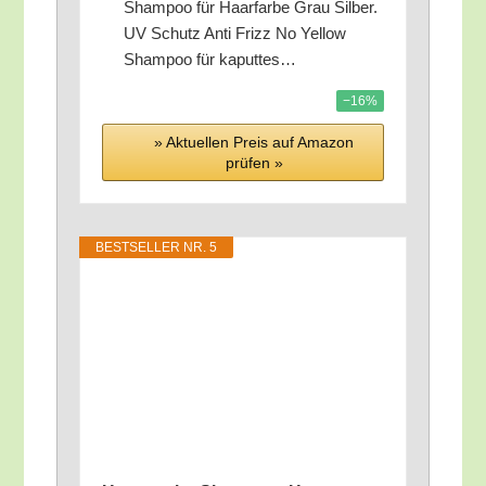
Sham­poo für Haar­far­be Grau Sil­ber.
UV Schutz Anti Frizz No Yel­low
Sham­poo für kaputtes…
−16%
» Aktu­el­len Preis auf Ama­zon
prü­fen »
BEST­SEL­LER NR. 5