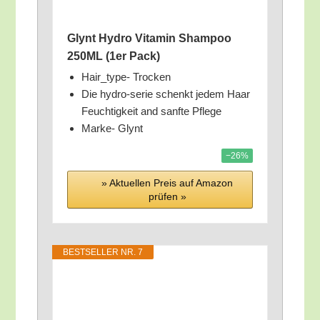
Glynt Hydro Vit­amin Sham­poo
250ML (1er Pack)
Hair_­ty­pe- Trocken
Die hydro-serie schenkt jedem Haar
Feuch­tig­keit and sanf­te Pflege
Mar­ke- Glynt
−26%
» Aktu­el­len Preis auf Ama­zon
prü­fen »
BEST­SEL­LER NR. 7