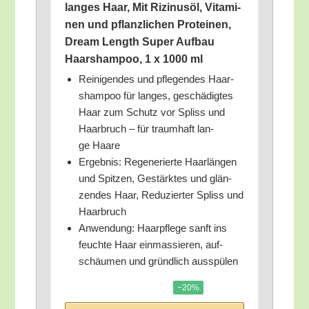
lan­ges Haar, Mit Rizi­nus­öl, Vit­ami­
nen und pflanz­li­chen Pro­te­inen,
Dream Length Super Auf­bau
Haar­sham­poo, 1 x 1000 ml
Rei­ni­gen­des und pfle­gen­des Haar­
sham­poo für lan­ges, geschä­dig­tes
Haar zum Schutz vor Spliss und
Haar­bruch – für traum­haft lan­
ge Haare
Ergeb­nis: Rege­ne­rier­te Haar­län­gen
und Spit­zen, Gestärk­tes und glän­
zen­des Haar, Redu­zier­ter Spliss und
Haarbruch
Anwen­dung: Haar­pfle­ge sanft ins
feuch­te Haar ein­mas­sie­ren, auf­
schäu­men und gründ­lich ausspülen
−20%