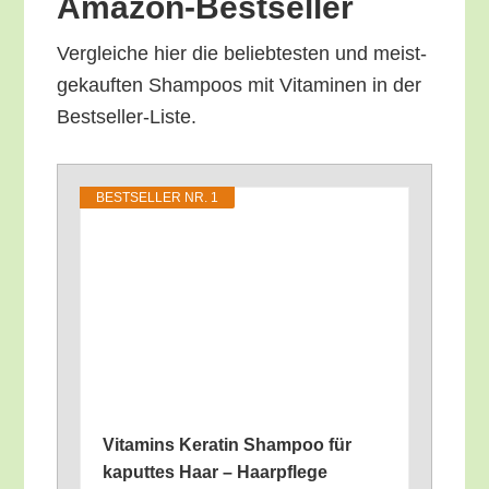
Amazon-Bestseller
Ver­glei­che hier die belieb­tes­ten und meist­
ge­kauf­ten Sham­poos mit Vit­ami­nen in der
Bestseller-Liste.
BEST­SEL­LER NR. 1
Vit­amins Kera­tin Sham­poo für
kaput­tes Haar – Haar­pfle­ge