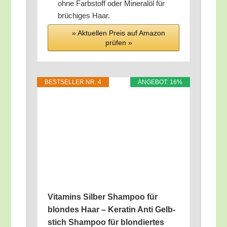
ohne Farb­stoff oder Mine­ral­öl für
brü­chi­ges Haar.
» Aktu­el­len Preis auf Ama­zon
prü­fen »
BEST­SEL­LER NR. 4
ANGE­BOT: 16%
Vit­amins Sil­ber Sham­poo für
blon­des Haar – Kera­tin Anti Gelb­
stich Sham­poo für blon­dier­tes