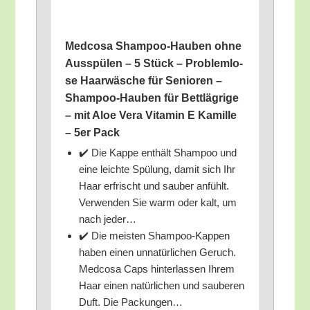
Med­co­sa Sham­poo-Hau­ben ohne
Aus­spü­len – 5 Stück – Pro­blem­lo­
se Haar­wä­sche für Senio­ren –
Sham­poo-Hau­ben für Bett­läg­ri­ge
– mit Aloe Vera Vit­amin E Kamil­le
– 5er Pack
✔️ Die Kap­pe ent­hält Sham­poo und
eine leich­te Spü­lung, damit sich Ihr
Haar erfrischt und sau­ber anfühlt.
Ver­wen­den Sie warm oder kalt, um
nach jeder…
✔️ Die meis­ten Sham­poo-Kap­pen
haben einen unna­tür­li­chen Geruch.
Med­co­sa Caps hin­ter­las­sen Ihrem
Haar einen natür­li­chen und sau­be­ren
Duft. Die Packungen…