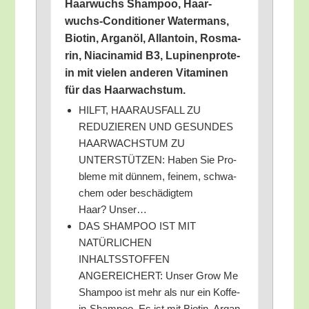
Haar­wuchs Sham­poo, Haar­
wuchs-Con­di­tio­ner Water­mans,
Bio­tin, Argan­öl, Allan­to­in, Ros­ma­
rin, Nia­cin­amid B3, Lupi­nen­pro­te­
in mit vie­len ande­ren Vit­ami­nen
für das Haarwachstum.
HILFT, HAARAUSFALL ZU
REDUZIEREN UND GESUNDES
HAARWACHSTUM ZU
UNTERSTÜTZEN: Haben Sie Pro­
ble­me mit dün­nem, fei­nem, schwa­
chem oder beschä­dig­tem
Haar? Unser…
DAS SHAMPOO IST MIT
NATÜRLICHEN
INHALTSSTOFFEN
ANGEREICHERT: Unser Grow Me
Sham­poo ist mehr als nur ein Kof­fe­
in-Sham­poo. Es ist mit Bio­tin, Argan­