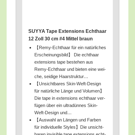
SUYYA Tape Exten­si­ons Echt­haar
12 Zoll 30 cm #4 Mit­tel braun
【Remy-Echt­haar für ein natür­li­ches
Erschei­nungs­bild】 Die echt­haar
exten­si­ons tape bestehen aus
Remy-Echt­haar und bie­ten eine wei­
che, sei­di­ge Haarstruktur…
【Unsicht­ba­res Skin-Weft-Design
für natür­li­che Län­ge und Volumen】
Die tape in exten­si­ons echt­haar ver­
fü­gen über ein ultra­dün­nes Skin-
Weft-Design und…
【Aus­wahl an Län­gen und Far­ben
für indi­vi­du­el­le Styles】Die unsicht­
ba­ren invi­si­ble tape exten­si­ons echt­