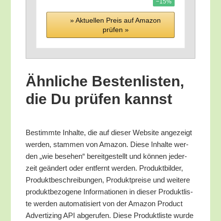
−15%
» Aktu­el­len Preis auf Ama­zon
prü­fen »
Ähn­li­che Bes­ten­lis­ten,
die Du prü­fen kannst
Bestimm­te Inhal­te, die auf die­ser Web­site ange­zeigt
wer­den, stam­men von Ama­zon. Die­se Inhal­te wer­
den „wie bese­hen“ bereit­ge­stellt und kön­nen jeder­
zeit geän­dert oder ent­fernt wer­den. Pro­dukt­bil­der,
Pro­dukt­be­schrei­bun­gen, Pro­dukt­prei­se und wei­te­re
pro­dukt­be­zo­ge­ne Infor­ma­tio­nen in die­ser Pro­dukt­lis­
te wer­den auto­ma­ti­siert von der Ama­zon Pro­duct
Adver­tiz­ing API abge­ru­fen. Die­se Pro­dukt­lis­te wur­de