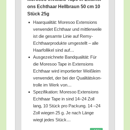
ons Echt­haar Hell­braun 50 cm 10
Stück 25g
Haar­qua­li­tät: More­soo Exten­si­ons
ver­wen­det Echt­haar und mitt­ler­wei­le
ist die gesam­te Linie auf Remy-
Echt­haar­pro­duk­te umge­stellt – alle
Haar­fol­li­kel sind auf…
Aus­ge­zeich­ne­te Band­qua­li­tät: Für
die More­soo Tape in Exten­si­ons
Echt­haar wird impor­tier­ter Weiß­leim
ver­wen­det, der bei der Qua­li­täts­kon­
trol­le im Werk von…
Spe­zi­fi­ka­ti­on: More­soo Exten­si­ons
Echt­haar Tape in sind 14–24 Zoll
lang, 10 Stück pro Packung. 14 –24
Zoll wie­gen 25 g. Je nach Län­ge
wiegt jedes Stück…