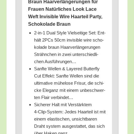
Braun Haar­ver­län­ge­run­gen für
Frau­en Natür­li­ches Look Lace
Weft Invi­si­ble Wire Haar­teil Par­ty,
Scho­ko­la­de Braun
2‑in‑1 Dual Style Viel­sei­ti­ge Set: Ent­
hält 2PCs 50cm invi­si­ble wire scho­
ko­la­de braun Haar­ver­län­ge­run­gen
Strähn­chen in zwei unter­schied­li­
chen Ausführungen…
Sanf­te Wel­len & Laye­red But­ter­fly
Cut Effekt: Sanf­te Wel­len sind die
ulti­ma­ti­ve mühe­lo­se Fri­sur, die schi­
cke Ele­ganz mit einem unbe­schwer­
ten Flair verbindet…
Siche­rer Halt mit Ver­stärk­tem
4‑Clip-Sys­tem: Jedes Haar­teil ist mit
einem elas­ti­schen, unsicht­ba­ren
Draht sys­tem aus­ge­stat­tet, das sich
über Haken ganz…