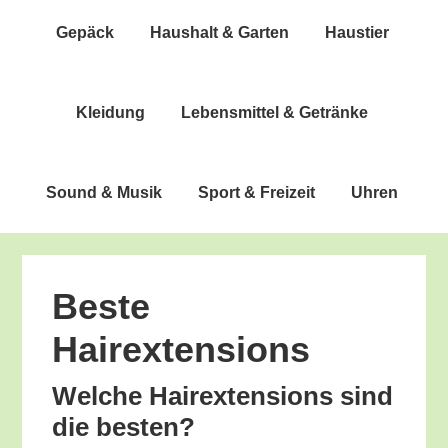
Gepäck
Haus­halt & Garten
Haus­tier
Klei­dung
Lebens­mit­tel & Getränke
Sound & Musik
Sport & Freizeit
Uhren
Bes­te
Hairextensions
Wel­che Hair­ex­ten­si­ons sind
die besten?