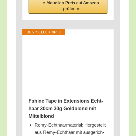
» Aktu­el­len Preis auf Ama­zon
prü­fen »
BEST­SEL­LER NR. 3
Fshi­ne Tape in Exten­si­ons Echt­
haar 30cm 30g Gold­blond mit
Mittelblond
Remy-Echt­haar­ma­te­ri­al: Her­ge­stellt
aus Remy-Echt­haar mit aus­ge­rich­