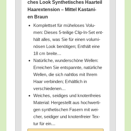
ches Look Syn­the­ti­sches Haar­teil
Haa­r­ex­ten­si­on – Mit­tel Kas­ta­ni­
en Braun
Kom­plett­set für mühe­lo­ses Volu­
men: Die­ses 5‑teilige Clip-In-Set ent­
hält alles, was Sie für einen volu­mi­
nö­sen Look benö­ti­gen; Ent­hält eine
18 cm breite…
Natür­li­che, wun­der­schö­ne Wel­len:
Errei­chen Sie ent­spann­te, natür­li­che
Wel­len, die sich naht­los mit Ihrem
Haar ver­bin­den; Erhält­lich in
verschiedenen…
Wei­ches, sei­di­ges und kno­ten­frei­es
Mate­ri­al: Her­ge­stellt aus hoch­wer­ti­
gen syn­the­ti­schen Fasern mit wei­
cher, sei­di­ger und kno­ten­frei­er Tex­
tur für ein…