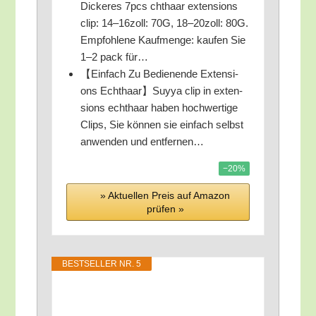
Dickeres 7pcs cht­haar exten­si­ons
clip: 14–16zoll: 70G, 18–20zoll: 80G.
Emp­foh­le­ne Kauf­men­ge: kau­fen Sie
1–2 pack für…
【Ein­fach Zu Bedie­nen­de Exten­si­
ons Echthaar】Suyya clip in exten­
si­ons echt­haar haben hoch­wer­ti­ge
Clips, Sie kön­nen sie ein­fach selbst
anwen­den und entfernen…
−20%
» Aktu­el­len Preis auf Ama­zon
prü­fen »
BEST­SEL­LER NR. 5