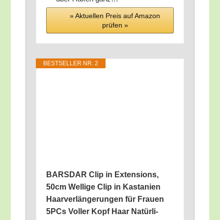
» Aktu­el­len Preis auf Ama­zon
prü­fen »
BEST­SEL­LER NR. 2
BARSDAR Clip in Exten­si­ons,
50cm Wel­li­ge Clip in Kas­ta­ni­en
Haar­ver­län­ge­run­gen für Frau­en
5PCs Vol­ler Kopf Haar Natür­li­