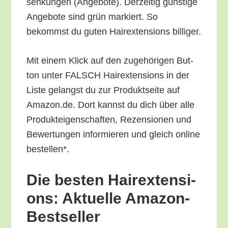
sen­kun­gen (Ange­bo­te). Der­zei­tig güns­ti­ge
Ange­bo­te sind grün mar­kiert. So
bekommst du guten Hair­ex­ten­si­ons billiger.
Mit einem Klick auf den zuge­hö­ri­gen But­
ton unter FALSCH Hair­ex­ten­si­ons in der
Lis­te gelangst du zur Pro­dukt­sei­te auf
Amazon.de. Dort kannst du dich über alle
Pro­duk­tei­gen­schaf­ten, Rezen­sio­nen und
Bewer­tun­gen infor­mie­ren und gleich online
bestellen*.
Die bes­ten Hair­ex­ten­si­
ons: Aktu­el­le Amazon-
Bestseller