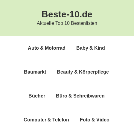
Zur
Zum
Beste-10.de
Hauptnavigation
Inhalt
springen
springen
Aktuelle Top 10 Bestenlisten
Auto & Motorrad
Baby & Kind
Bau­markt
Beau­ty & Körperpflege
Bücher
Büro & Schreibwaren
Com­pu­ter & Telefon
Foto & Video