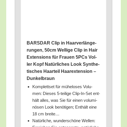
BARSDAR Clip in Haar­ver­län­ge­
run­gen, 50cm Wel­li­ge Clip in Hair
Exten­si­ons für Frau­en 5PCs Vol­
ler Kopf Natür­li­ches Look Syn­the­
ti­sches Haar­teil Haa­r­ex­ten­si­on –
Dunkelbraun
Kom­plett­set für mühe­lo­ses Volu­
men: Die­ses 5‑teilige Clip-In-Set ent­
hält alles, was Sie für einen volu­mi­
nö­sen Look benö­ti­gen; Ent­hält eine
18 cm breite…
Natür­li­che, wun­der­schö­ne Wel­len: