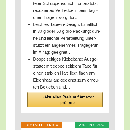
te­ter Schup­pen­schicht; unter­stützt
redu­zier­tes Ver­hed­dern beim täg­li­
chen Tra­gen; sorgt für…
Leich­tes Tape-in-Design: Erhält­lich
in 30 g oder 50 g pro Packung; dün­
ne und leich­te Ver­ar­bei­tung unter­
stützt ein ange­neh­mes Tra­ge­ge­fühl
im All­tag; geeignet…
Dop­pel­sei­ti­ges Kle­be­band: Aus­ge­
stat­tet mit dop­pel­sei­ti­gem Tape für
einen sta­bi­len Halt; liegt flach am
Eigen­haar an; geeig­net zum erneu­
ten Bekle­ben und…
» Aktu­el­len Preis auf Ama­zon
prü­fen »
BEST­SEL­LER NR. 4
ANGE­BOT: 20%