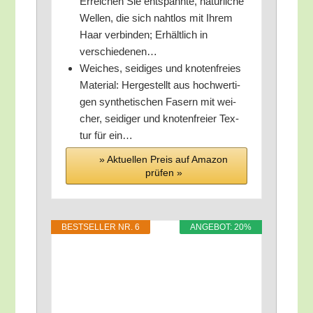
Errei­chen Sie ent­spann­te, natür­li­che
Wel­len, die sich naht­los mit Ihrem
Haar ver­bin­den; Erhält­lich in
verschiedenen…
Wei­ches, sei­di­ges und kno­ten­frei­es
Mate­ri­al: Her­ge­stellt aus hoch­wer­ti­
gen syn­the­ti­schen Fasern mit wei­
cher, sei­di­ger und kno­ten­frei­er Tex­
tur für ein…
» Aktu­el­len Preis auf Ama­zon
prü­fen »
BEST­SEL­LER NR. 6
ANGE­BOT: 20%