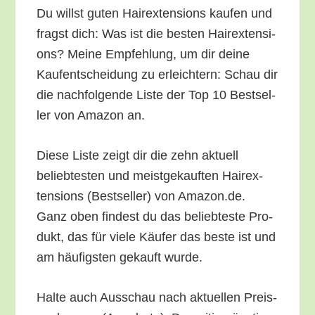
Du willst guten Hair­ex­ten­si­ons kau­fen und
fragst dich: Was ist die bes­ten Hair­ex­ten­si­
ons? Mei­ne Emp­feh­lung, um dir dei­ne
Kauf­ent­schei­dung zu erleich­tern: Schau dir
die nach­fol­gen­de Lis­te der Top 10 Best­sel­
ler von Ama­zon an.
Die­se Lis­te zeigt dir die zehn aktu­ell
belieb­tes­ten und meist­ge­kauf­ten Hair­ex­
ten­si­ons (Best­sel­ler) von Amazon.de.
Ganz oben fin­dest du das belieb­tes­te Pro­
dukt, das für vie­le Käu­fer das bes­te ist und
am häu­figs­ten gekauft wurde.
Hal­te auch Aus­schau nach aktu­el­len Preis­