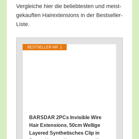
Ver­glei­che hier die belieb­tes­ten und meist­
ge­kauf­ten Hair­ex­ten­si­ons in der Bestseller-
Liste.
BEST­SEL­LER NR. 1
BARSDAR 2PCs Invi­si­ble Wire
Hair Exten­si­ons, 50cm Wel­li­ge
Laye­red Syn­the­ti­sches Clip in