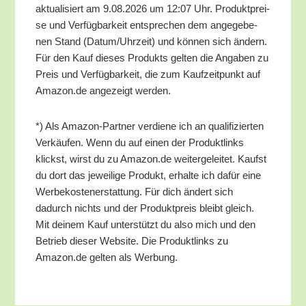
aktua­li­siert am 9.08.2026 um 12:07 Uhr. Pro­dukt­prei­
se und Ver­füg­bar­keit ent­spre­chen dem ange­ge­be­
nen Stand (Datum/​Uhrzeit) und kön­nen sich ändern.
Für den Kauf die­ses Pro­dukts gel­ten die Anga­ben zu
Preis und Ver­füg­bar­keit, die zum Kauf­zeit­punkt auf
Amazon.de ange­zeigt werden.
*) Als Ama­zon-Part­ner ver­die­ne ich an qua­li­fi­zier­ten
Ver­käu­fen. Wenn du auf einen der Pro­dukt­links
klickst, wirst du zu Amazon.de wei­ter­ge­lei­tet. Kaufst
du dort das jewei­li­ge Pro­dukt, erhal­te ich dafür eine
Wer­be­kos­ten­er­stat­tung. Für dich ändert sich
dadurch nichts und der Pro­dukt­preis bleibt gleich.
Mit dei­nem Kauf unter­stützt du also mich und den
Betrieb die­ser Web­site. Die Pro­dukt­links zu
Amazon.de gel­ten als Werbung.