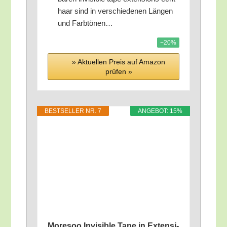
haar sind in ver­schie­de­nen Län­gen
und Farbtönen…
−20%
» Aktu­el­len Preis auf Ama­zon
prü­fen »
BEST­SEL­LER NR. 7
ANGE­BOT: 15%
More­soo Invi­si­ble Tape in Exten­si­