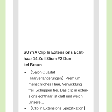
SUYYA Clip In Exten­si­ons Echt­
haar 14 Zoll 35cm #2 Dun­
kel Braun
【Salon Qua­li­tät
Haarverlängerungen】Premium
mensch­li­ches Haar, Ver­wick­lung
frei, Schup­pen frei. Das clip in exten­
si­ons echt­haar ist glatt und weich.
Unsere…
【Clip in Exten­si­ons Spezifikation】