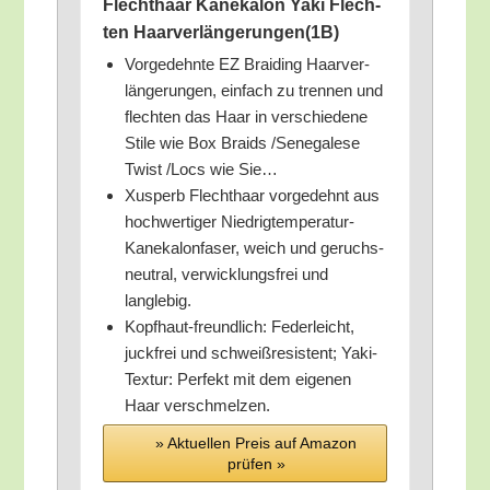
Flecht­haar Kan­ekal­on Yaki Flech­
ten Haarverlängerungen(1B)
Vor­ge­dehn­te EZ Brai­ding Haar­ver­
län­ge­run­gen, ein­fach zu tren­nen und
flech­ten das Haar in ver­schie­de­ne
Sti­le wie Box Braids /​Sene­ga­le­se
Twist /​Locs wie Sie…
Xus­perb Flecht­haar vor­ge­dehnt aus
hoch­wer­ti­ger Nied­rig­tem­pe­ra­tur-
Kan­ekal­on­fa­ser, weich und geruchs­
neu­tral, ver­wick­lungs­frei und
langlebig.
Kopf­haut-freund­lich: Feder­leicht,
juck­frei und schweiß­re­sis­tent; Yaki-
Tex­tur: Per­fekt mit dem eige­nen
Haar verschmelzen.
» Aktu­el­len Preis auf Ama­zon
prü­fen »