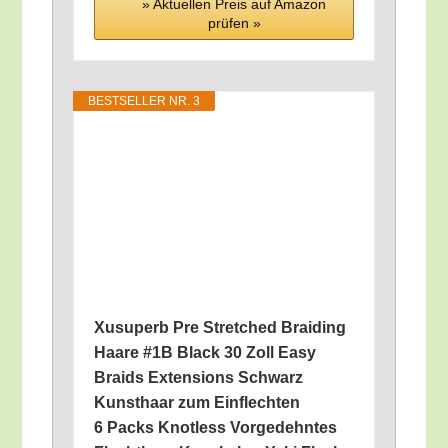
» Aktu­el­len Preis auf Ama­zon
prü­fen »
BEST­SEL­LER NR. 3
Xus­u­perb Pre Stret­ched Brai­ding
Haa­re #1B Black 30 Zoll Easy
Braids Exten­si­ons Schwarz
Kunst­haar zum Ein­flech­ten
6 Packs Knot­less Vor­ge­dehn­tes