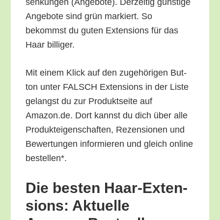
sen­kun­gen (Ange­bo­te). Der­zei­tig güns­ti­ge
Ange­bo­te sind grün mar­kiert. So
bekommst du guten Exten­si­ons für das
Haar billiger.
Mit einem Klick auf den zuge­hö­ri­gen But­
ton unter FALSCH Exten­si­ons in der Lis­te
gelangst du zur Pro­dukt­sei­te auf
Amazon.de. Dort kannst du dich über alle
Pro­duk­tei­gen­schaf­ten, Rezen­sio­nen und
Bewer­tun­gen infor­mie­ren und gleich online
bestellen*.
Die bes­ten Haar-Exten­
si­ons: Aktu­el­le