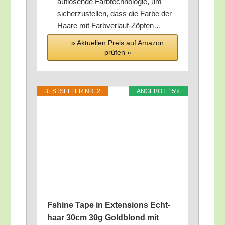
auf­lö­sen­de Farb­tech­no­lo­gie, um
sicher­zu­stel­len, dass die Far­be der
Haa­re mit Farbverlauf-Zöpfen…
» Aktu­el­len Preis auf Ama­zon
prü­fen »
BEST­SEL­LER NR. 2
ANGE­BOT: 15%
Fshi­ne Tape in Exten­si­ons Echt­
haar 30cm 30g Gold­blond mit