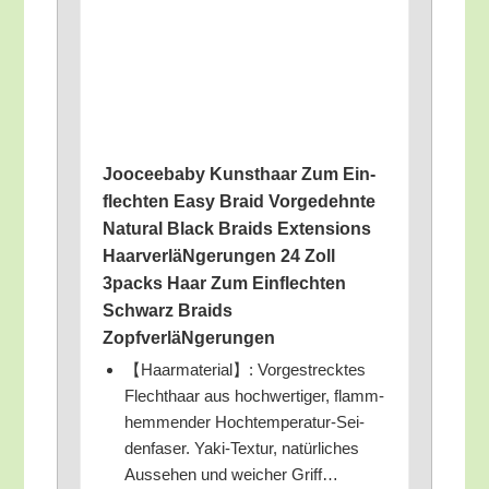
Joo­cee­ba­by Kunst­haar Zum Ein­
flech­ten Easy Braid Vor­ge­dehn­te
Natu­ral Black Braids Exten­si­ons
Haar­ver­läN­ge­run­gen 24 Zoll
3packs Haar Zum Ein­flech­ten
Schwarz Braids
ZopfverläNgerungen
【Haar­ma­te­ri­al】: Vor­ge­streck­tes
Flecht­haar aus hoch­wer­ti­ger, flamm­
hem­men­der Hoch­tem­pe­ra­tur-Sei­
den­fa­ser. Yaki-Tex­tur, natür­li­ches
Aus­se­hen und wei­cher Griff…