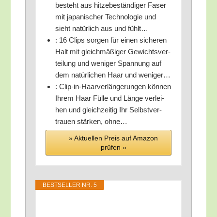
besteht aus hit­ze­be­stän­di­ger Faser
mit japa­ni­scher Tech­no­lo­gie und
sieht natür­lich aus und fühlt…
: 16 Clips sor­gen für einen siche­ren
Halt mit gleich­mä­ßi­ger Gewichts­ver­
tei­lung und weni­ger Span­nung auf
dem natür­li­chen Haar und weniger…
: Clip-in-Haar­ver­län­ge­run­gen kön­nen
Ihrem Haar Fül­le und Län­ge ver­lei­
hen und gleich­zei­tig Ihr Selbst­ver­
trau­en stär­ken, ohne…
» Aktu­el­len Preis auf Ama­zon
prü­fen »
BEST­SEL­LER NR. 5