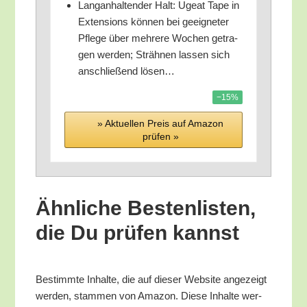
Lang­an­hal­ten­der Halt: Ugeat Tape in
Exten­si­ons kön­nen bei geeig­ne­ter
Pfle­ge über meh­re­re Wochen getra­
gen wer­den; Sträh­nen las­sen sich
anschlie­ßend lösen…
−15%
» Aktu­el­len Preis auf Ama­zon
prü­fen »
Ähn­li­che Bes­ten­lis­ten,
die Du prü­fen kannst
Bestimm­te Inhal­te, die auf die­ser Web­site ange­zeigt
wer­den, stam­men von Ama­zon. Die­se Inhal­te wer­