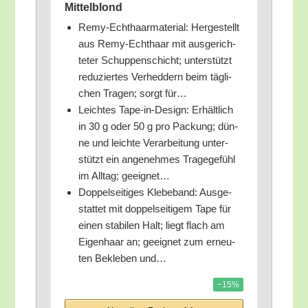
Mittelblond
Remy-Echt­haar­ma­te­ri­al: Her­ge­stellt
aus Remy-Echt­haar mit aus­ge­rich­
te­ter Schup­pen­schicht; unter­stützt
redu­zier­tes Ver­hed­dern beim täg­li­
chen Tra­gen; sorgt für…
Leich­tes Tape-in-Design: Erhält­lich
in 30 g oder 50 g pro Packung; dün­
ne und leich­te Ver­ar­bei­tung unter­
stützt ein ange­neh­mes Tra­ge­ge­fühl
im All­tag; geeignet…
Dop­pel­sei­ti­ges Kle­be­band: Aus­ge­
stat­tet mit dop­pel­sei­ti­gem Tape für
einen sta­bi­len Halt; liegt flach am
Eigen­haar an; geeig­net zum erneu­
ten Bekle­ben und…
−15%