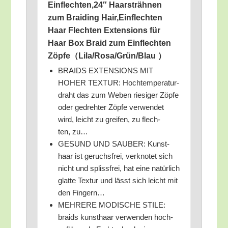
Einflechten,24″ Haar­sträh­nen
zum Brai­ding Hair,Einflechten
Haar Flech­ten Exten­si­ons für
Haar Box Braid zum Ein­flech­ten
Zöpfe（Lila/Rosa/Grün/Blau ）
BRAIDS EXTENSIONS MIT
HOHER TEXTUR: Hoch­tem­pe­ra­tur­
draht das zum Weben rie­si­ger Zöp­fe
oder gedreh­ter Zöp­fe ver­wen­det
wird, leicht zu grei­fen, zu flech­
ten, zu…
GESUND UND SAUBER: Kunst­
haar ist geruchs­frei, ver­kno­tet sich
nicht und splissfrei, hat eine natür­lich
glat­te Tex­tur und lässt sich leicht mit
den Fingern…
MEHRERE MODISCHE STILE:
braids kunst­haar ver­wen­den hoch­