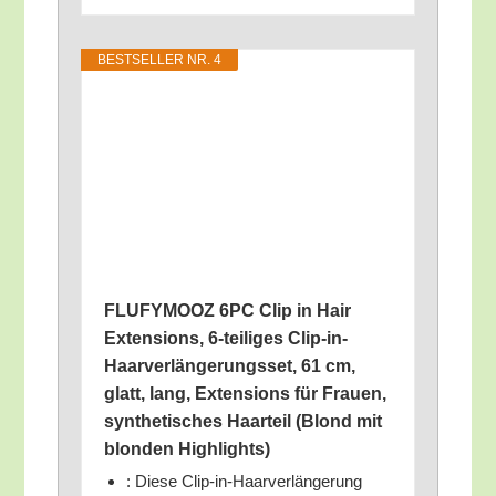
BEST­SEL­LER NR. 4
FLUFYMOOZ 6PC Clip in Hair
Exten­si­ons, 6‑teiliges Clip-in-
Haar­ver­län­ge­rungs­set, 61 cm,
glatt, lang, Exten­si­ons für Frau­en,
syn­the­ti­sches Haar­teil (Blond mit
blon­den Highlights)
: Die­se Clip-in-Haar­ver­län­ge­rung