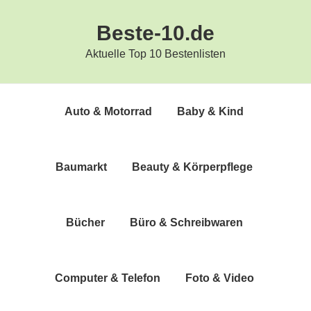
Zur
Zum
Beste-10.de
Hauptnavigation
Inhalt
springen
springen
Aktuelle Top 10 Bestenlisten
Auto & Motorrad
Baby & Kind
Bau­markt
Beau­ty & Körperpflege
Bücher
Büro & Schreibwaren
Com­pu­ter & Telefon
Foto & Video