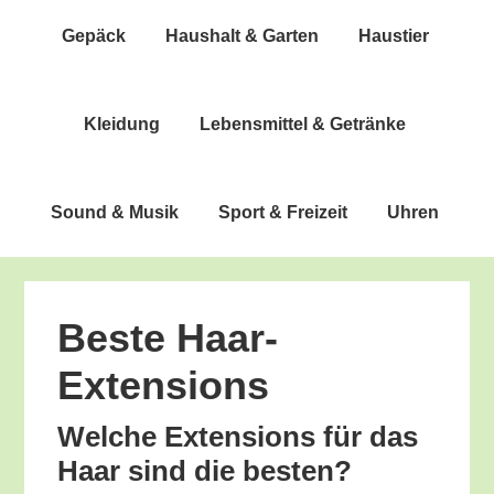
Gepäck
Haus­halt & Garten
Haus­tier
Klei­dung
Lebens­mit­tel & Getränke
Sound & Musik
Sport & Freizeit
Uhren
Bes­te Haar-
Extensions
Wel­che Exten­si­ons für das
Haar sind die besten?