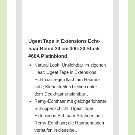
Ugeat Tape in Exten­si­ons Echt­
haar Blond 30 cm 30G 20 Stück
#60A Platinblond
Natu­ral Look, Unsicht­bar im eige­nen
Haar: Ugeat Tape in Exten­si­ons
Echt­haar lie­gen flach am Haar­an­
satz; Kle­be­strei­fen blei­ben unter
dem Deck­haar unsichtbar…
Remy-Echt­haar mit gleich­ge­rich­te­ter
Schup­pen­schicht: Ugeat Tape
Exten­si­ons Echt­haar Sträh­nen aus
Remy-Echt­haar; die Haar­schup­pen
ver­lau­fen in dieselbe…