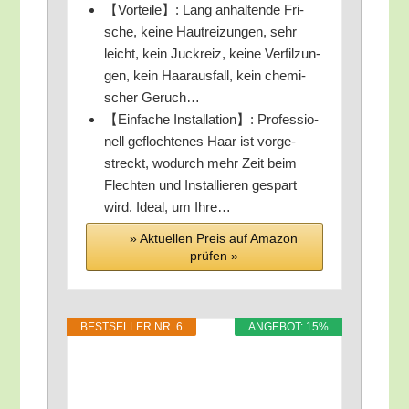
【Vor­tei­le】: Lang anhal­ten­de Fri­
sche, kei­ne Haut­rei­zun­gen, sehr
leicht, kein Juck­reiz, kei­ne Ver­fil­zun­
gen, kein Haar­aus­fall, kein che­mi­
scher Geruch…
【Ein­fa­che Instal­la­ti­on】: Pro­fes­sio­
nell gefloch­te­nes Haar ist vor­ge­
streckt, wodurch mehr Zeit beim
Flech­ten und Instal­lie­ren gespart
wird. Ide­al, um Ihre…
» Aktu­el­len Preis auf Ama­zon
prü­fen »
BEST­SEL­LER NR. 6
ANGE­BOT: 15%