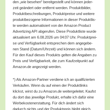
den „wie bese­hen“ bereit­ge­stellt und kön­nen jeder­
zeit geän­dert oder ent­fernt wer­den. Pro­dukt­bil­der,
Pro­dukt­be­schrei­bun­gen, Pro­dukt­prei­se und wei­te­re
pro­dukt­be­zo­ge­ne Infor­ma­tio­nen in die­ser Pro­dukt­lis­
te wer­den auto­ma­ti­siert von der Ama­zon Pro­duct
Adver­tiz­ing API abge­ru­fen. Die­se Pro­dukt­lis­te wur­de
aktua­li­siert am 6.08.2026 um 04:07 Uhr. Pro­dukt­prei­
se und Ver­füg­bar­keit ent­spre­chen dem ange­ge­be­
nen Stand (Datum/​Uhrzeit) und kön­nen sich ändern.
Für den Kauf die­ses Pro­dukts gel­ten die Anga­ben zu
Preis und Ver­füg­bar­keit, die zum Kauf­zeit­punkt auf
Amazon.de ange­zeigt werden.
*) Als Ama­zon-Part­ner ver­die­ne ich an qua­li­fi­zier­ten
Ver­käu­fen. Wenn du auf einen der Pro­dukt­links
klickst, wirst du zu Amazon.de wei­ter­ge­lei­tet. Kaufst
du dort das jewei­li­ge Pro­dukt, erhal­te ich dafür eine
Wer­be­kos­ten­er­stat­tung. Für dich ändert sich
dadurch nichts und der Pro­dukt­preis bleibt gleich.