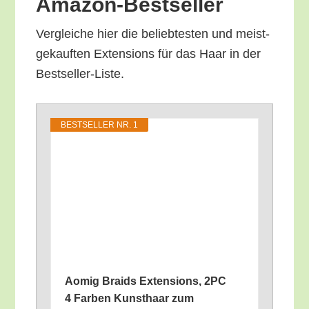
Amazon-Bestseller
Ver­glei­che hier die belieb­tes­ten und meist­
ge­kauf­ten Exten­si­ons für das Haar in der
Bestseller-Liste.
BEST­SEL­LER NR. 1
Aomig Braids Exten­si­ons, 2PC
4 Far­ben Kunst­haar zum