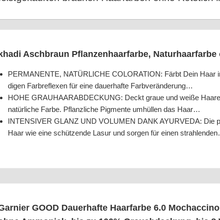
kha­di Asch­braun Pflan­zen­haar­far­be, Natur­haar­far­b
PERMANENTE, NATÜRLICHE COLORATION: Färbt Dein Haar in ein as
di­gen Farb­re­fle­xen für eine dau­er­haf­te Farbveränderung…
HOHE GRAUHAARABDECKUNG: Deckt graue und wei­ße Haa­re zuver­l
natür­li­che Far­be. Pflanz­li­che Pig­men­te umhül­len das Haar…
INTENSIVER GLANZ UND VOLUMEN DANK AYURVEDA: Die pflanz­li­
Haar wie eine schüt­zen­de Lasur und sor­gen für einen strahlende
Gar­nier GOOD Dau­er­haf­te Haar­far­be 6.0 Moch­ac­ci­no 