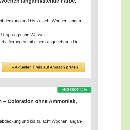
ochen lang­an­hal­ten­de Far­be,
u­ab­de­ckung und bis zu acht Wochen lang­an­
chen Ursprungs und Wasser
­schat­tie­run­gen mit einem ange­neh­men Duft
» Aktu­el­len Preis auf Ama­zon prü­fen »
ANGE­BOT: 11%
 – Colo­ra­ti­on ohne Ammo­ni­ak,
u­ab­de­ckung und bis zu acht Wochen lang­an­