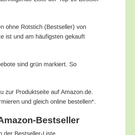
en ohne Rot­stich (Best­sel­ler) von
te ist und am häu­figs­ten gekauft
ge­bo­te sind grün mar­kiert. So
 du zur Pro­dukt­sei­te auf Amazon.de.
r­mie­ren und gleich online bestellen*.
le Amazon-Bestseller
in der Bestseller-Liste.