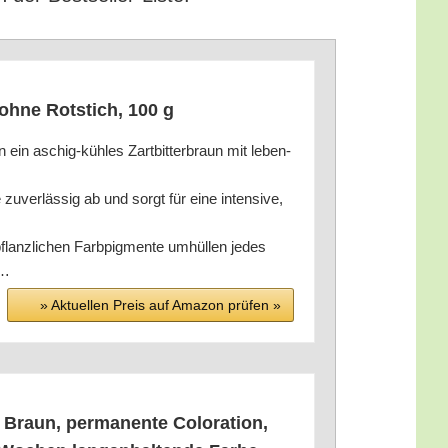
e ohne Rot­stich, 100 g
chig-küh­les Zart­bit­ter­braun mit leben­
äs­sig ab und sorgt für eine inten­si­ve,
chen Farb­pig­men­te umhül­len jedes
n…
» Aktu­el­len Preis auf Ama­zon prü­fen »
Braun, per­ma­nen­te Colo­ra­ti­on,