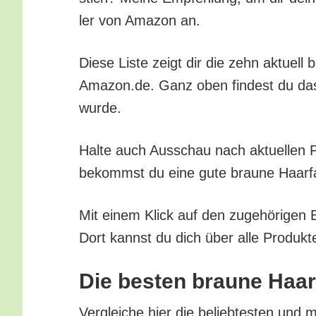
ler von Ama­zon an.
Die­se Lis­te zeigt dir die zehn aktu­ell 
Amazon.de. Ganz oben fin­dest du das be
wurde.
Hal­te auch Aus­schau nach aktu­el­len Pr
bekommst du eine gute brau­ne Haar­far­
Mit einem Klick auf den zuge­hö­ri­gen B
Dort kannst du dich über alle Pro­duk­te
Die bes­ten brau­ne Haar
Ver­glei­che hier die belieb­tes­ten und 