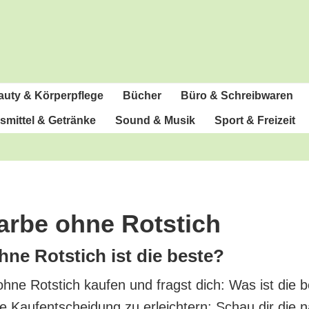
u­ty & Körperpflege
Bücher
Büro & Schreibwaren
­mit­tel & Getränke
Sound & Musik
Sport & Freizeit
far­be ohne Rotstich
ohne Rot­stich ist die beste?
 ohne Rot­stich kau­fen und fragst dich: Was ist die b
e Kauf­ent­schei­dung zu erleich­tern: Schau dir die na