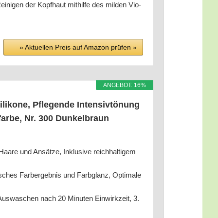
­ni­gen der Kopf­haut mit­hil­fe des mil­den Vio­
» Aktu­el­len Preis auf Ama­zon prü­fen »
ANGE­BOT: 16%
i­ko­ne, Pfle­gen­de Inten­siv­tö­nung
ar­be, Nr. 300 Dun­kel­braun
aa­re und Ansät­ze, Inklu­si­ve reich­hal­ti­gem
sches Farb­er­geb­nis und Farb­glanz, Opti­ma­le
Aus­wa­schen nach 20 Minu­ten Ein­wirk­zeit, 3.