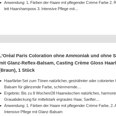
Anwen­dung: 1. Fär­ben der Haa­re mit pfle­gen­der Crè­me Far­be 2. Rei
lett Haar­sham­poos 3. Inten­si­ve Pfle­ge mit…
L’O­ré­al Paris Colo­ra­ti­on ohne Ammo­ni­ak und ohne Sil
mit Glanz-Reflex-Bal­sam, Cas­ting Crè­me Gloss Haar­f
(Braun), 1 Stück
Haar­fär­be-Set zum Tönen natür­li­cher, gesträhn­ter oder colo­rier­ter H
Bal­sam für glän­zen­de Far­be, schimmernde…
Ergeb­nis: Bis zu 8 Wochen/​28 Haar­wä­schen natür­li­ches, har­mo­ni­
Grau­ab­de­ckung für mit­tel­stark ergrau­tes Haar, Sanfter…
Anwen­dung: 1. Fär­ben der Haa­re mit pfle­gen­der Crè­me Far­be, 2. 
Inten­si­ve Pfle­ge mit Glanz-Balsam