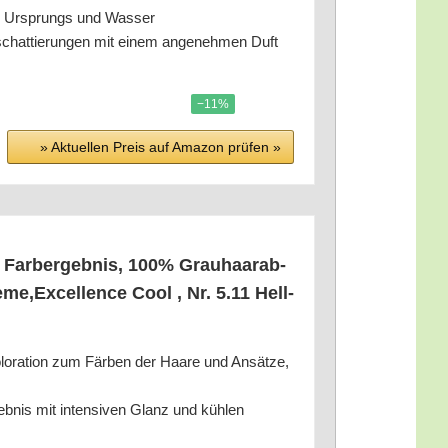
chen Ursprungs und Wasser
­schat­tie­run­gen mit einem ange­neh­men Duft
−11%
» Aktu­el­len Preis auf Ama­zon prü­fen »
m Farb­er­geb­nis, 100% Grau­haar­ab­
eme,Excellence Cool , Nr. 5.11 Hell­
o­ra­ti­on zum Fär­ben der Haa­re und Ansät­ze,
eb­nis mit inten­si­ven Glanz und küh­len