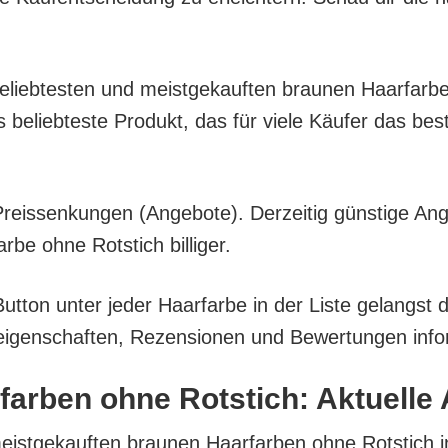
belieb­tes­ten und meist­ge­kauf­ten brau­nen Haar­far­b
lieb­tes­te Pro­dukt, das für vie­le Käu­fer das bes­
eis­sen­kun­gen (Ange­bo­te). Der­zei­tig güns­ti­ge An
be ohne Rot­stich billiger.
ut­ton unter jeder Haar­far­be in der Lis­te gelangst
i­gen­schaf­ten, Rezen­sio­nen und Bewer­tun­gen info
­far­ben ohne Rot­stich: Aktu­el­
meist­ge­kauf­ten brau­nen Haar­far­ben ohne Rot­stich 