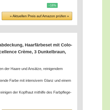
−16%
» Aktu­el­len Preis auf Ama­zon prü­fen »
ab­de­ckung, Haar­fär­be­set mit Colo­
cel­lence Crè­me, 3 Dun­kel­braun,
­ben der Haa­re und Ansät­ze, rei­ni­gen­dem
al­ten­de Far­be mit inten­si­vem Glanz und einem
ni­gen der Kopf­haut mit­hil­fe des Farb­pfle­ge-