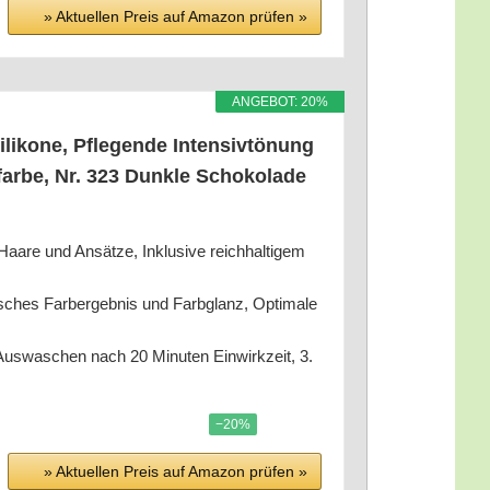
» Aktu­el­len Preis auf Ama­zon prü­fen »
ANGE­BOT: 20%
i­ko­ne, Pfle­gen­de Inten­siv­tö­nung
r­be, Nr. 323 Dunk­le Scho­ko­la­de
aa­re und Ansät­ze, Inklu­si­ve reich­hal­ti­gem
sches Farb­er­geb­nis und Farb­glanz, Opti­ma­le
Aus­wa­schen nach 20 Minu­ten Ein­wirk­zeit, 3.
−20%
» Aktu­el­len Preis auf Ama­zon prü­fen »