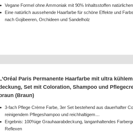
Vega­ne For­mel ohne Ammo­ni­ak mit 90% Inhalts­stof­fen natür­li­
Eine natür­lich aus­se­hen­de Haar­far­be für schö­ne Effek­te und Farb
nach Goji­bee­ren, Orchi­deen und Sandelholz
L’O­ré­al Paris Per­ma­nen­te Haar­far­be mit ultra küh­le
de­ckung, Set mit Colo­ra­ti­on, Sham­poo und Pflegecr
braun (Braun)
3‑fach Pfle­ge Crè­me Far­be, 3er Set bestehend aus dau­er­haf­ter Col
rei­ni­gen­dem Pfle­ge­sham­poo und reichhaltigem…
Ergeb­nis: 100%ige Grau­haar­ab­de­ckung, lang­an­hal­ten­des Farb­er­g
Reflexen