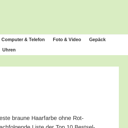
Com­pu­ter & Telefon
Foto & Video
Gepäck
Uhren
es­te brau­ne Haar­far­be ohne Rot­
ch­fol­gen­de Lis­te der Top 10 Best­sel­