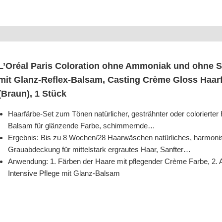
L’O­ré­al Paris Colo­ra­ti­on ohne Ammo­ni­ak und ohne Sil
mit Glanz-Reflex-Bal­sam, Cas­ting Crè­me Gloss Haar­fa
(Braun), 1 Stück
Haar­fär­be-Set zum Tönen natür­li­cher, gesträhn­ter oder colo­rier­ter H
Bal­sam für glän­zen­de Far­be, schimmernde…
Ergeb­nis: Bis zu 8 Wochen/​28 Haar­wä­schen natür­li­ches, har­mo­ni­
Grau­ab­de­ckung für mit­tel­stark ergrau­tes Haar, Sanfter…
Anwen­dung: 1. Fär­ben der Haa­re mit pfle­gen­der Crè­me Far­be, 2. 
Inten­si­ve Pfle­ge mit Glanz-Balsam