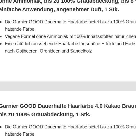
ohne Ammo­ni­ak, bis zu 100% Grau­ab­de­ckung, bis 8 W
ein­fa­che Anwen­dung, ange­neh­mer Duft, 1 Stk.
Die Gar­nier GOOD Dau­er­haf­te Haar­far­be bie­tet bis zu 100% Gra
hal­ten­de Farbe
Vega­ne For­mel ohne Ammo­ni­ak mit 90% Inhalts­stof­fen natür­li­
Eine natür­lich aus­se­hen­de Haar­far­be für schö­ne Effek­te und Farb
nach Goji­bee­ren, Orchi­deen und Sandelholz
Gar­nier GOOD Dau­er­haf­te Haar­far­be 4.0 Kakao Braun
bis zu 100% Grau­ab­de­ckung, 1 Stk.
Die Gar­nier GOOD Dau­er­haf­te Haar­far­be bie­tet bis zu 100% Gra
hal­ten­de Farbe