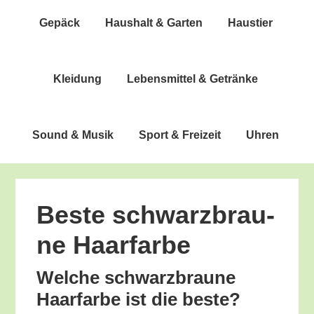
Gepäck
Haus­halt & Garten
Haus­tier
Klei­dung
Lebens­mit­tel & Getränke
Sound & Musik
Sport & Freizeit
Uhren
Bes­te schwarz­brau­
ne Haarfarbe
Wel­che schwarz­brau­ne
Haar­far­be ist die beste?