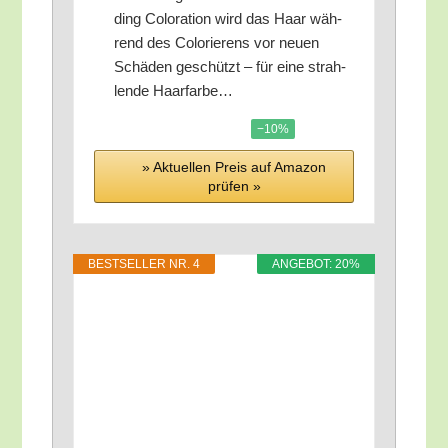
ding Colo­ra­ti­on wird das Haar wäh­
rend des Colo­rie­rens vor neu­en
Schä­den geschützt – für eine strah­
len­de Haarfarbe…
−10%
» Aktu­el­len Preis auf Ama­zon
prü­fen »
BEST­SEL­LER NR. 4
ANGE­BOT: 20%