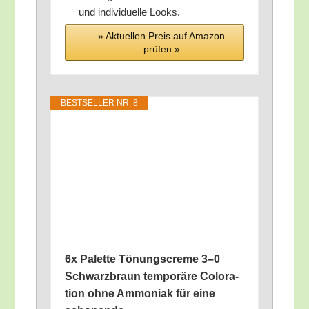
und indi­vi­du­el­le Looks.
» Aktu­el­len Preis auf Ama­zon
prü­fen »
BEST­SEL­LER NR. 8
6x Palet­te Tönungs­creme 3–0
Schwarz­braun tem­po­rä­re Colo­ra­
ti­on ohne Ammo­ni­ak für eine