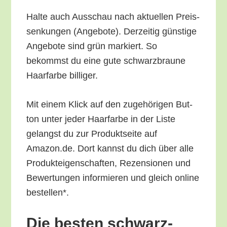
Hal­te auch Aus­schau nach aktu­el­len Preis­
sen­kun­gen (Ange­bo­te). Der­zei­tig güns­ti­ge
Ange­bo­te sind grün mar­kiert. So
bekommst du eine gute schwarz­brau­ne
Haar­far­be billiger.
Mit einem Klick auf den zuge­hö­ri­gen But­
ton unter jeder Haar­far­be in der Lis­te
gelangst du zur Pro­dukt­sei­te auf
Amazon.de. Dort kannst du dich über alle
Pro­duk­tei­gen­schaf­ten, Rezen­sio­nen und
Bewer­tun­gen infor­mie­ren und gleich online
bestellen*.
Die bes­ten schwarz­