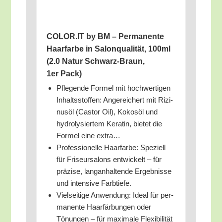
COLOR.IT by BM – Per­ma­nen­te
Haar­far­be in Salon­qua­li­tät, 100ml
(2.0 Natur Schwarz-Braun,
1er Pack)
Pfle­gen­de For­mel mit hoch­wer­ti­gen
Inhalts­stof­fen: Ange­rei­chert mit Rizi­
nus­öl (Cas­tor Oil), Kokos­öl und
hydro­ly­sier­tem Kera­tin, bie­tet die
For­mel eine extra…
Pro­fes­sio­nel­le Haar­far­be: Spe­zi­ell
für Fri­seur­sa­lons ent­wi­ckelt – für
prä­zi­se, lang­an­hal­ten­de Ergeb­nis­se
und inten­si­ve Farbtiefe.
Viel­sei­ti­ge Anwen­dung: Ide­al für per­
ma­nen­te Haar­fär­bun­gen oder
Tönun­gen – für maxi­ma­le Fle­xi­bi­li­tät