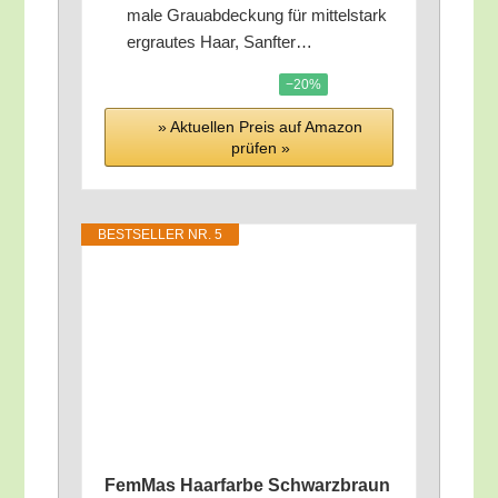
ma­le Grau­ab­de­ckung für mit­tel­stark
ergrau­tes Haar, Sanfter…
−20%
» Aktu­el­len Preis auf Ama­zon
prü­fen »
BEST­SEL­LER NR. 5
FemMas Haar­far­be Schwarz­braun