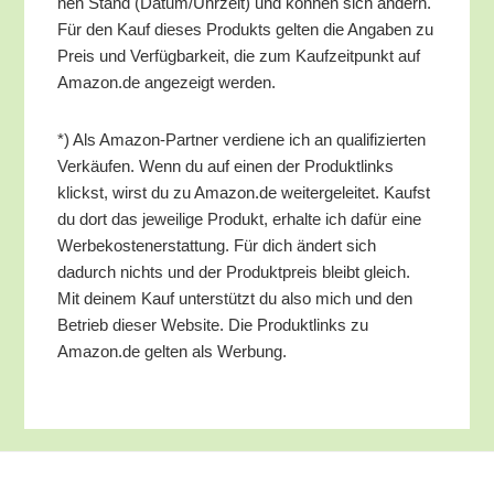
nen Stand (Datum/​Uhrzeit) und kön­nen sich ändern.
Für den Kauf die­ses Pro­dukts gel­ten die Anga­ben zu
Preis und Ver­füg­bar­keit, die zum Kauf­zeit­punkt auf
Amazon.de ange­zeigt werden.
*) Als Ama­zon-Part­ner ver­die­ne ich an qua­li­fi­zier­ten
Ver­käu­fen. Wenn du auf einen der Pro­dukt­links
klickst, wirst du zu Amazon.de wei­ter­ge­lei­tet. Kaufst
du dort das jewei­li­ge Pro­dukt, erhal­te ich dafür eine
Wer­be­kos­ten­er­stat­tung. Für dich ändert sich
dadurch nichts und der Pro­dukt­preis bleibt gleich.
Mit dei­nem Kauf unter­stützt du also mich und den
Betrieb die­ser Web­site. Die Pro­dukt­links zu
Amazon.de gel­ten als Werbung.