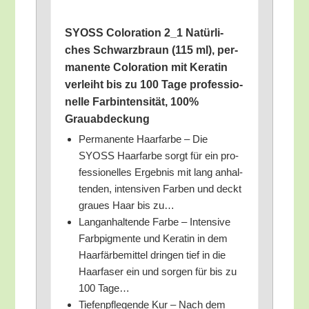
SYOSS Colo­ra­ti­on 2_​1 Natür­li­
ches Schwarz­braun (115 ml), per­
ma­nen­te Colo­ra­ti­on mit Kera­tin
ver­leiht bis zu 100 Tage pro­fes­sio­
nel­le Farb­in­ten­si­tät, 100%
Grauabdeckung
Per­ma­nen­te Haar­far­be – Die
SYOSS Haar­far­be sorgt für ein pro­
fes­sio­nel­les Ergeb­nis mit lang anhal­
ten­den, inten­si­ven Far­ben und deckt
grau­es Haar bis zu…
Lang­an­hal­ten­de Far­be – Inten­si­ve
Farb­pig­men­te und Kera­tin in dem
Haar­fär­be­mit­tel drin­gen tief in die
Haar­fa­ser ein und sor­gen für bis zu
100 Tage…
Tie­fen­pfle­gen­de Kur – Nach dem