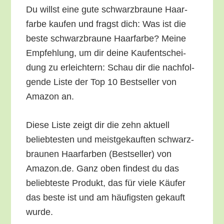
Du willst eine gute schwarz­brau­ne Haar­
far­be kau­fen und fragst dich: Was ist die
bes­te schwarz­brau­ne Haar­far­be? Mei­ne
Emp­feh­lung, um dir dei­ne Kauf­ent­schei­
dung zu erleich­tern: Schau dir die nach­fol­
gen­de Lis­te der Top 10 Best­sel­ler von
Ama­zon an.
Die­se Lis­te zeigt dir die zehn aktu­ell
belieb­tes­ten und meist­ge­kauf­ten schwarz­
brau­nen Haar­far­ben (Best­sel­ler) von
Amazon.de. Ganz oben fin­dest du das
belieb­tes­te Pro­dukt, das für vie­le Käu­fer
das bes­te ist und am häu­figs­ten gekauft
wurde.