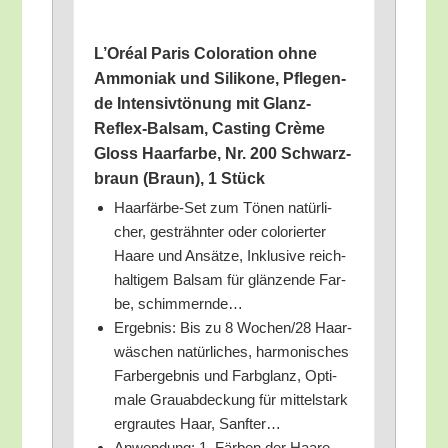
L’O­ré­al Paris Colo­ra­ti­on ohne
Ammo­ni­ak und Sili­ko­ne, Pfle­gen­
de Inten­siv­tö­nung mit Glanz-
Reflex-Bal­sam, Cas­ting Crè­me
Gloss Haar­far­be, Nr. 200 Schwarz­
braun (Braun), 1 Stück
Haar­fär­be-Set zum Tönen natür­li­
cher, gesträhn­ter oder colo­rier­ter
Haa­re und Ansät­ze, Inklu­si­ve reich­
hal­ti­gem Bal­sam für glän­zen­de Far­
be, schimmernde…
Ergeb­nis: Bis zu 8 Wochen/​28 Haar­
wä­schen natür­li­ches, har­mo­ni­sches
Farb­er­geb­nis und Farb­glanz, Opti­
ma­le Grau­ab­de­ckung für mit­tel­stark
ergrau­tes Haar, Sanfter…
Anwen­dung: 1. Fär­ben der Haa­re