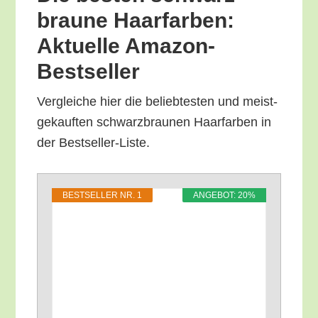
brau­ne Haar­far­ben:
Aktu­el­le Amazon-
Bestseller
Ver­glei­che hier die belieb­tes­ten und meist­
ge­kauf­ten schwarz­brau­nen Haar­far­ben in
der Bestseller-Liste.
BEST­SEL­LER NR. 1
ANGE­BOT: 20%