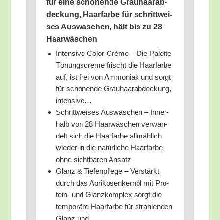
für eine scho­nen­de Grau­haar­ab­
de­ckung, Haar­far­be für schritt­wei­
ses Aus­wa­schen, hält bis zu 28
Haarwäschen
Inten­si­ve Color-Crè­me – Die Palet­te
Tönungs­creme frischt die Haar­far­be
auf, ist frei von Ammo­ni­ak und sorgt
für scho­nen­de Grau­haar­ab­de­ckung,
intensive…
Schritt­wei­ses Aus­wa­schen – Inner­
halb von 28 Haar­wä­schen ver­wan­
delt sich die Haar­far­be all­mäh­lich
wie­der in die natür­li­che Haar­far­be
ohne sicht­ba­ren Ansatz
Glanz & Tie­fen­pfle­ge – Ver­stärkt
durch das Apri­ko­sen­kern­öl mit Pro­
te­in- und Glanz­kom­plex sorgt die
tem­po­rä­re Haar­far­be für strah­len­den
Glanz und…