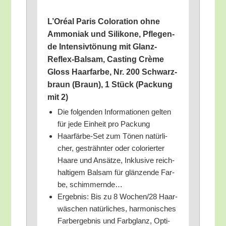
L’O­ré­al Paris Colo­ra­ti­on ohne
Ammo­ni­ak und Sili­ko­ne, Pfle­gen­
de Inten­siv­tö­nung mit Glanz-
Reflex-Bal­sam, Cas­ting Crè­me
Gloss Haar­far­be, Nr. 200 Schwarz­
braun (Braun), 1 Stück (Packung
mit 2)
Die fol­gen­den Infor­ma­tio­nen gel­ten
für jede Ein­heit pro Packung
Haar­fär­be-Set zum Tönen natür­li­
cher, gesträhn­ter oder colo­rier­ter
Haa­re und Ansät­ze, Inklu­si­ve reich­
hal­ti­gem Bal­sam für glän­zen­de Far­
be, schimmernde…
Ergeb­nis: Bis zu 8 Wochen/​28 Haar­
wä­schen natür­li­ches, har­mo­ni­sches
Farb­er­geb­nis und Farb­glanz, Opti­