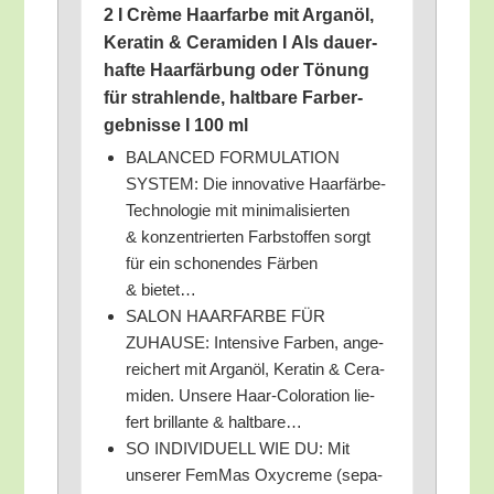
2 I Crè­me Haar­far­be mit Argan­öl,
Kera­tin & Cera­mi­den I Als dau­er­
haf­te Haar­fär­bung oder Tönung
für strah­len­de, halt­ba­re Farb­er­
geb­nis­se I 100 ml
BALANCED FORMULATION
SYSTEM: Die inno­va­ti­ve Haar­fär­be-
Tech­no­lo­gie mit mini­ma­li­sier­ten
& kon­zen­trier­ten Farb­stof­fen sorgt
für ein scho­nen­des Fär­ben
& bietet…
SALON HAARFARBE FÜR
ZUHAUSE: Inten­si­ve Far­ben, ange­
rei­chert mit Argan­öl, Kera­tin & Cera­
mi­den. Unse­re Haar-Colo­ra­ti­on lie­
fert bril­lan­te & haltbare…
SO INDIVIDUELL WIE DU: Mit
unse­rer FemMas Oxy­creme (sepa­