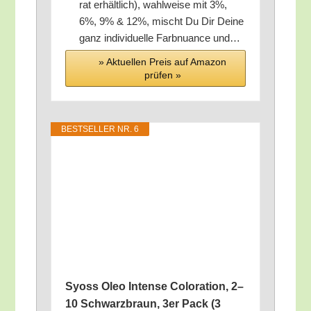
rat erhält­lich), wahl­wei­se mit 3%,
6%, 9% & 12%, mischt Du Dir Dei­ne
ganz indi­vi­du­el­le Farb­nu­an­ce und…
» Aktu­el­len Preis auf Ama­zon
prü­fen »
BEST­SEL­LER NR. 6
Syoss Oleo Inten­se Colo­ra­ti­on, 2–
10 Schwarz­braun, 3er Pack (3