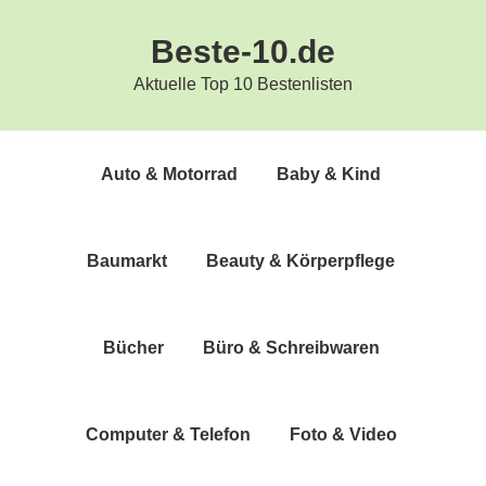
Zur
Zum
Beste-10.de
Hauptnavigation
Inhalt
springen
springen
Aktuelle Top 10 Bestenlisten
Auto & Motorrad
Baby & Kind
Bau­markt
Beau­ty & Körperpflege
Bücher
Büro & Schreibwaren
Com­pu­ter & Telefon
Foto & Video