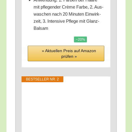
mit pfle­gen­der Crè­me Far­be, 2. Aus­
wa­schen nach 20 Minu­ten Ein­wirk­
zeit, 3. Inten­si­ve Pfle­ge mit Glanz-
Balsam
−20%
» Aktu­el­len Preis auf Ama­zon
prü­fen »
BEST­SEL­LER NR. 2