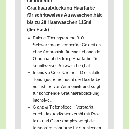
scho­nen­de
Grauhaarabdeckung,Haarfarbe
für schritt­wei­ses Auswaschen,hält
bis zu 28 Haar­wä­schen 115ml
(6er Pack)
Palet­te Tönungs­creme 3–0
Schwarz­braun tem­po­rä­re Colo­ra­ti­on
ohne Ammo­ni­ak für eine scho­nen­de
Grauhaarabdeckung,Haarfarbe für
schritt­wei­ses Auswaschen,hält…
Inten­si­ve Color-Crè­me – Die Palet­te
Tönungs­creme frischt die Haar­far­be
auf, ist frei von Ammo­ni­ak und sorgt
für scho­nen­de Grau­haar­ab­de­ckung,
intensive…
Glanz & Tie­fen­pfle­ge – Ver­stärkt
durch das Apri­ko­sen­kern­öl mit Pro­
te­in- und Glanz­kom­plex sorgt die
tem­po­rä­re Haar­far­be für strah­len­den