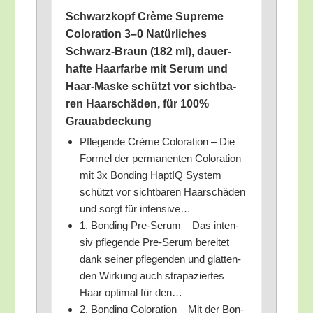
Schwarz­kopf Crè­me Supre­me
Colo­ra­ti­on 3–0 Natür­li­ches
Schwarz-Braun (182 ml), dau­er­
haf­te Haar­far­be mit Serum und
Haar-Mas­ke schützt vor sicht­ba­
ren Haar­schä­den, für 100%
Grauabdeckung
Pfle­gen­de Crè­me Colo­ra­ti­on – Die
For­mel der per­ma­nen­ten Colo­ra­ti­on
mit 3x Bon­ding Hap­tIQ Sys­tem
schützt vor sicht­ba­ren Haar­schä­den
und sorgt für intensive…
1. Bon­ding Pre-Serum – Das inten­
siv pfle­gen­de Pre-Serum berei­tet
dank sei­ner pfle­gen­den und glät­ten­
den Wir­kung auch stra­pa­zier­tes
Haar opti­mal für den…
2. Bon­ding Colo­ra­ti­on – Mit der Bon­