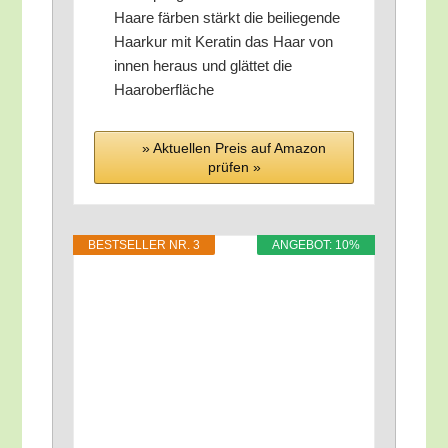
Haa­re fär­ben stärkt die bei­lie­gen­de
Haar­kur mit Kera­tin das Haar von
innen her­aus und glät­tet die
Haaroberfläche
» Aktu­el­len Preis auf Ama­zon
prü­fen »
BEST­SEL­LER NR. 3
ANGE­BOT: 10%