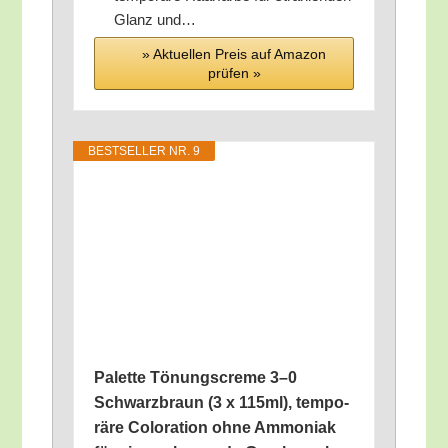
Glanz und…
» Aktu­el­len Preis auf Ama­zon
prü­fen »
BEST­SEL­LER NR. 9
Palet­te Tönungs­creme 3–0
Schwarz­braun (3 x 115ml), tem­po­
rä­re Colo­ra­ti­on ohne Ammo­ni­ak