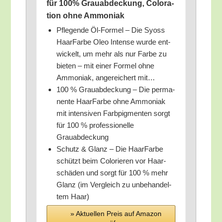
für 100% Grau­ab­de­ckung, Colo­ra­
ti­on ohne Ammoniak
Pfle­gen­de Öl-For­mel – Die Syoss
Haar­Far­be Oleo Inten­se wur­de ent­
wi­ckelt, um mehr als nur Far­be zu
bie­ten – mit einer For­mel ohne
Ammo­ni­ak, ange­rei­chert mit…
100 % Grau­ab­de­ckung – Die per­ma­
nen­te Haar­Far­be ohne Ammo­ni­ak
mit inten­si­ven Farb­pig­men­ten sorgt
für 100 % pro­fes­sio­nel­le
Grauabdeckung
Schutz & Glanz – Die Haar­Far­be
schützt beim Colo­rie­ren vor Haar­
schä­den und sorgt für 100 % mehr
Glanz (im Ver­gleich zu unbe­han­del­
tem Haar)
» Aktu­el­len Preis auf Ama­zon