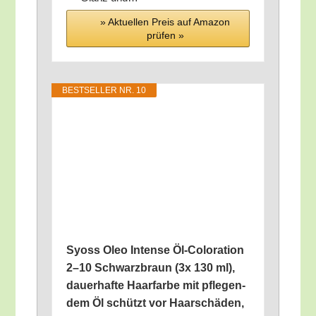
» Aktu­el­len Preis auf Ama­zon
prü­fen »
BEST­SEL­LER NR. 10
Syoss Oleo Inten­se Öl-Colo­ra­ti­on
2–10 Schwarz­braun (3x 130 ml),
dau­er­haf­te Haar­far­be mit pfle­gen­
dem Öl schützt vor Haar­schä­den,