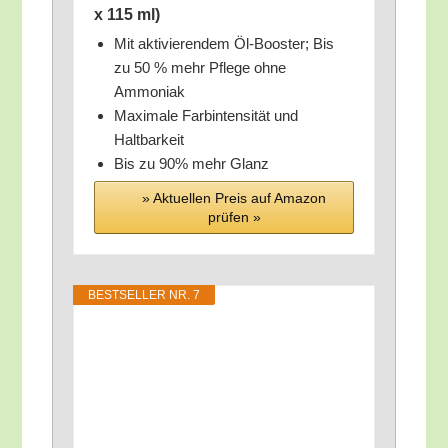
x 115 ml)
Mit akti­vie­ren­dem Öl-Boos­ter; Bis
zu 50 % mehr Pfle­ge ohne
Ammoniak
Maxi­ma­le Farb­in­ten­si­tät und
Haltbarkeit
Bis zu 90% mehr Glanz
» Aktu­el­len Preis auf Ama­zon
prü­fen »
BEST­SEL­LER NR. 7