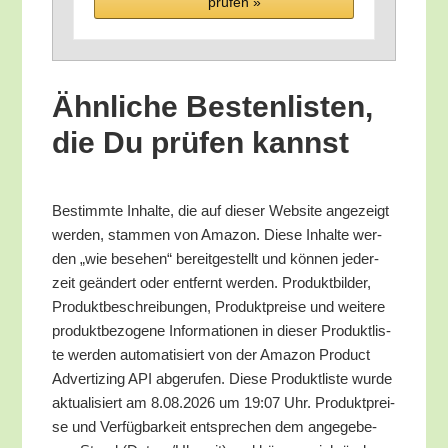
prü­fen »
Ähn­li­che Bes­ten­lis­ten,
die Du prü­fen kannst
Bestimm­te Inhal­te, die auf die­ser Web­site ange­zeigt
wer­den, stam­men von Ama­zon. Die­se Inhal­te wer­
den „wie bese­hen“ bereit­ge­stellt und kön­nen jeder­
zeit geän­dert oder ent­fernt wer­den. Pro­dukt­bil­der,
Pro­dukt­be­schrei­bun­gen, Pro­dukt­prei­se und wei­te­re
pro­dukt­be­zo­ge­ne Infor­ma­tio­nen in die­ser Pro­dukt­lis­
te wer­den auto­ma­ti­siert von der Ama­zon Pro­duct
Adver­tiz­ing API abge­ru­fen. Die­se Pro­dukt­lis­te wur­de
aktua­li­siert am 8.08.2026 um 19:07 Uhr. Pro­dukt­prei­
se und Ver­füg­bar­keit ent­spre­chen dem ange­ge­be­