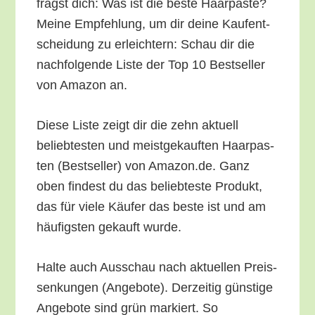
fragst dich: Was ist die bes­te Haar­pas­te?
Mei­ne Emp­feh­lung, um dir dei­ne Kauf­ent­
schei­dung zu erleich­tern: Schau dir die
nach­fol­gen­de Lis­te der Top 10 Best­sel­ler
von Ama­zon an.
Die­se Lis­te zeigt dir die zehn aktu­ell
belieb­tes­ten und meist­ge­kauf­ten Haar­pas­
ten (Best­sel­ler) von Amazon.de. Ganz
oben fin­dest du das belieb­tes­te Pro­dukt,
das für vie­le Käu­fer das bes­te ist und am
häu­figs­ten gekauft wurde.
Hal­te auch Aus­schau nach aktu­el­len Preis­
sen­kun­gen (Ange­bo­te). Der­zei­tig güns­ti­ge
Ange­bo­te sind grün mar­kiert. So