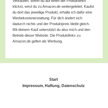
Ver­käu­fen. Wenn du auf einen der Pro­dukt­links
klickst, wirst du zu Amazon.de wei­ter­ge­lei­tet. Kaufst
du dort das jewei­li­ge Pro­dukt, erhal­te ich dafür eine
Wer­be­kos­ten­er­stat­tung. Für dich ändert sich
dadurch nichts und der Pro­dukt­preis bleibt gleich.
Mit dei­nem Kauf unter­stützt du also mich und den
Betrieb die­ser Web­site. Die Pro­dukt­links zu
Amazon.de gel­ten als Werbung.
Start
Impres­sum, Haf­tung, Datenschutz