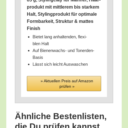
pro­dukt mit mitt­le­rem bis star­kem
Halt, Sty­ling­pro­dukt für opti­ma­le
Form­bar­keit, Struk­tur & mat­tes
Finish
Bie­tet lang anhal­ten­den, fle­xi­
blen Halt
Auf Bie­nen­wachs- und Tonerden-
Basis
Lässt sich leicht Auswaschen
» Aktu­el­len Preis auf Ama­zon
prü­fen »
Ähn­li­che Bes­ten­lis­ten,
die Du prü­fen kannst