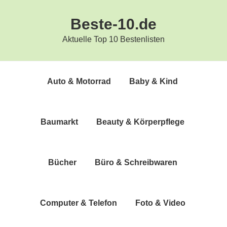
Zur
Zum
Beste-10.de
Hauptnavigation
Inhalt
springen
springen
Aktuelle Top 10 Bestenlisten
Auto & Motorrad
Baby & Kind
Bau­markt
Beau­ty & Körperpflege
Bücher
Büro & Schreibwaren
Com­pu­ter & Telefon
Foto & Video