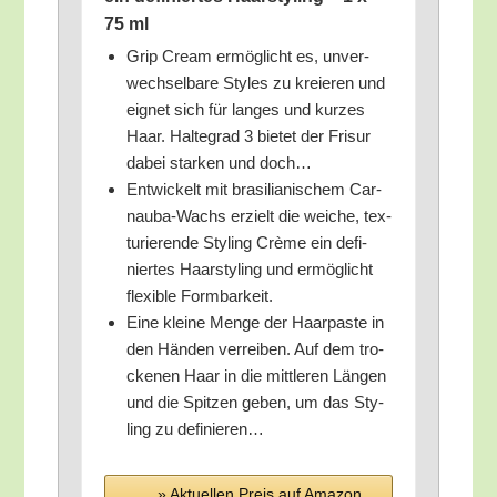
75 ml
Grip Cream ermög­licht es, unver­
wech­sel­ba­re Styl­es zu kre­ieren und
eig­net sich für lan­ges und kur­zes
Haar. Hal­te­grad 3 bie­tet der Fri­sur
dabei star­ken und doch…
Ent­wi­ckelt mit bra­si­lia­ni­schem Car­
nau­ba-Wachs erzielt die wei­che, tex­
tu­rie­ren­de Sty­ling Crè­me ein defi­
nier­tes Haar­sty­ling und ermög­licht
fle­xi­ble Formbarkeit.
Eine klei­ne Men­ge der Haar­pas­te in
den Hän­den ver­rei­ben. Auf dem tro­
cke­nen Haar in die mitt­le­ren Län­gen
und die Spit­zen geben, um das Sty­
ling zu definieren…
» Aktu­el­len Preis auf Ama­zon