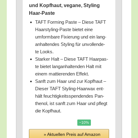
und Kopf­haut, vega­ne, Sty­ling
Haar-Paste
TAFT Forming Pas­te – Die­se TAFT
Haar­sty­ling-Pas­te bie­tet eine
umform­ba­re Fixie­rung und ein lang­
an­hal­ten­des Sty­ling für unvoll­ende­
te Looks.
Star­ker Halt – Die­se TAFT Haar­pas­
te bie­tet lang­an­hal­ten­den Halt mit
einem mat­tie­ren­den Effekt.
Sanft zum Haar und zur Kopf­haut –
Die­ser TAFT Sty­ling-Haar­wax ent­
hält feuch­tig­keits­spen­den­des Pan­
the­nol, ist sanft zum Haar und pflegt
die Kopfhaut.
−10%
» Aktu­el­len Preis auf Ama­zon