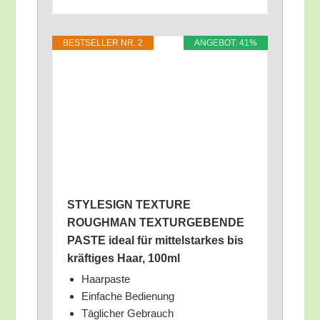
BEST­SEL­LER NR. 2
ANGE­BOT: 41%
STYLESIGN TEXTURE
ROUGHMAN TEXTURGEBENDE
PASTE ide­al für mit­tel­star­kes bis
kräf­ti­ges Haar, 100ml
Haar­pas­te
Ein­fa­che Bedienung
Täg­li­cher Gebrauch