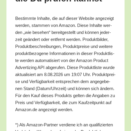
Bestimm­te Inhal­te, die auf die­ser Web­site ange­zeigt
wer­den, stam­men von Ama­zon. Die­se Inhal­te wer­
den „wie bese­hen“ bereit­ge­stellt und kön­nen jeder­
zeit geän­dert oder ent­fernt wer­den. Pro­dukt­bil­der,
Pro­dukt­be­schrei­bun­gen, Pro­dukt­prei­se und wei­te­re
pro­dukt­be­zo­ge­ne Infor­ma­tio­nen in die­ser Pro­dukt­lis­
te wer­den auto­ma­ti­siert von der Ama­zon Pro­duct
Adver­tiz­ing API abge­ru­fen. Die­se Pro­dukt­lis­te wur­de
aktua­li­siert am 8.08.2026 um 19:07 Uhr. Pro­dukt­prei­
se und Ver­füg­bar­keit ent­spre­chen dem ange­ge­be­
nen Stand (Datum/​Uhrzeit) und kön­nen sich ändern.
Für den Kauf die­ses Pro­dukts gel­ten die Anga­ben zu
Preis und Ver­füg­bar­keit, die zum Kauf­zeit­punkt auf
Amazon.de ange­zeigt werden.
*) Als Ama­zon-Part­ner ver­die­ne ich an qua­li­fi­zier­ten