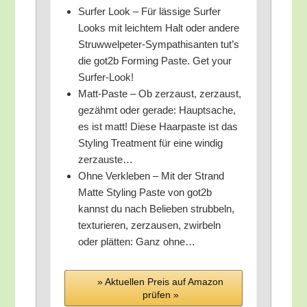
Sur­fer Look – Für läs­si­ge Sur­fer
Looks mit leich­tem Halt oder ande­re
Struw­wel­pe­ter-Sym­pa­thi­san­ten tut’s
die got2b Forming Pas­te. Get your
Surfer-Look!
Matt-Pas­te – Ob zer­zaust, zer­zaust,
gezähmt oder gera­de: Haupt­sa­che,
es ist matt! Die­se Haar­pas­te ist das
Sty­ling Tre­at­ment für eine win­dig
zerzauste…
Ohne Ver­kle­ben – Mit der Strand
Mat­te Sty­ling Pas­te von got2b
kannst du nach Belie­ben strub­beln,
tex­tu­rie­ren, zer­zau­sen, zwir­beln
oder plät­ten: Ganz ohne…
» Aktu­el­len Preis auf Ama­zon
prü­fen »