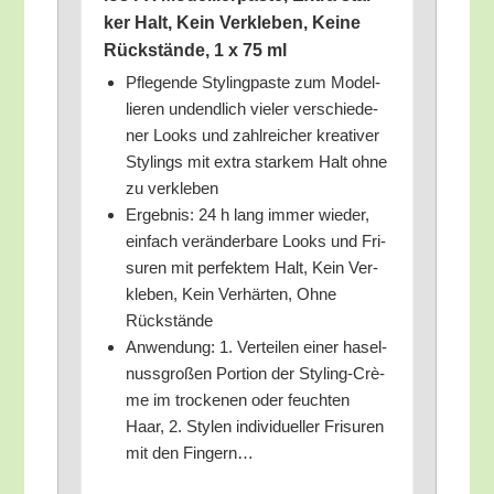
ker Halt, Kein Ver­kle­ben, Kei­ne
Rück­stän­de, 1 x 75 ml
Pfle­gen­de Sty­ling­pas­te zum Model­
lie­ren undend­lich vie­ler ver­schie­de­
ner Looks und zahl­rei­cher krea­ti­ver
Sty­lings mit extra star­kem Halt ohne
zu verkleben
Ergeb­nis: 24 h lang immer wie­der,
ein­fach ver­än­der­ba­re Looks und Fri­
su­ren mit per­fek­tem Halt, Kein Ver­
kle­ben, Kein Ver­här­ten, Ohne
Rückstände
Anwen­dung: 1. Ver­tei­len einer hasel­
nuss­gro­ßen Por­ti­on der Sty­ling-Crè­
me im tro­cke­nen oder feuch­ten
Haar, 2. Sty­len indi­vi­du­el­ler Fri­su­ren
mit den Fingern…