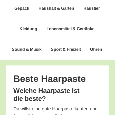
Gepäck
Haus­halt & Garten
Haus­tier
Klei­dung
Lebens­mit­tel & Getränke
Sound & Musik
Sport & Freizeit
Uhren
Bes­te Haarpaste
Wel­che Haar­pas­te ist
die beste?
Du willst eine gute Haar­pas­te kau­fen und