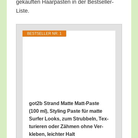
ge­kauf­ten Haar­pas­ten in der Bestseller-
Liste.
BEST­SEL­LER NR. 1
got2b Strand Mat­te Matt-Pas­te
(100 ml), Sty­ling Pas­te für mat­te
Sur­fer Looks, zum Strub­beln, Tex­
tu­rie­ren oder Zäh­men ohne Ver­
kle­ben, leich­ter Halt