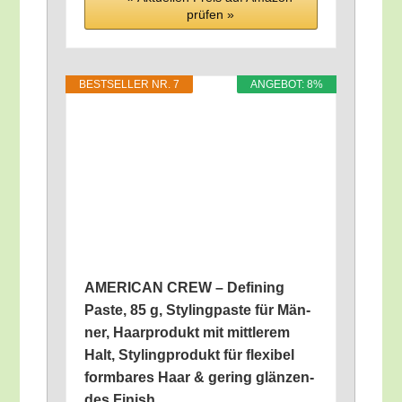
prü­fen »
BEST­SEL­LER NR. 7
ANGE­BOT: 8%
AMERICAN CREW – Defi­ning
Pas­te, 85 g, Sty­ling­pas­te für Män­
ner, Haar­pro­dukt mit mitt­le­rem
Halt, Sty­ling­pro­dukt für fle­xi­bel
form­ba­res Haar & gering glän­zen­
des Finish