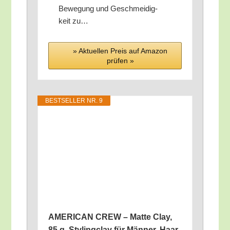
Bewe­gung und Geschmei­dig­
keit zu…
» Aktu­el­len Preis auf Ama­zon
prü­fen »
BEST­SEL­LER NR. 9
AMERICAN CREW – Mat­te Clay,
85 g, Sty­ling­clay für Män­ner, Haar­