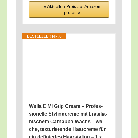
» Aktu­el­len Preis auf Ama­zon
prü­fen »
BEST­SEL­LER NR. 6
Wel­la EIMI Grip Cream – Pro­fes­
sio­nel­le Sty­ling­creme mit bra­si­lia­
ni­schem Car­nau­ba-Wachs – wei­
che, tex­tu­rie­ren­de Haar­creme für
ein defi­nier­tes Haar­sty­ling – 1 x