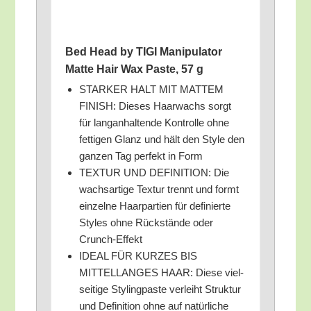
Bed Head by TIGI Mani­pu­la­tor
Mat­te Hair Wax Pas­te, 57 g
STARKER HALT MIT MATTEM
FINISH: Die­ses Haar­wachs sorgt
für lang­an­hal­ten­de Kon­trol­le ohne
fet­ti­gen Glanz und hält den Style den
gan­zen Tag per­fekt in Form
TEXTUR UND DEFINITION: Die
wachs­ar­ti­ge Tex­tur trennt und formt
ein­zel­ne Haar­par­tien für defi­nier­te
Styl­es ohne Rück­stän­de oder
Crunch-Effekt
IDEAL FÜR KURZES BIS
MITTELLANGES HAAR: Die­se viel­
sei­ti­ge Sty­ling­pas­te ver­leiht Struk­tur
und Defi­ni­ti­on ohne auf natür­li­che