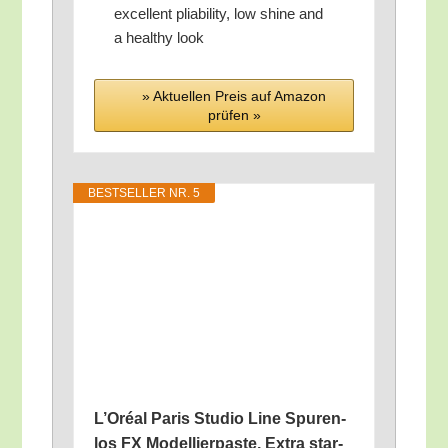
excel­lent plia­bi­li­ty, low shi­ne and
a healt­hy look
» Aktu­el­len Preis auf Ama­zon
prü­fen »
BEST­SEL­LER NR. 5
L’O­ré­al Paris Stu­dio Line Spu­ren­
los FX Model­lier­pas­te, Extra star­