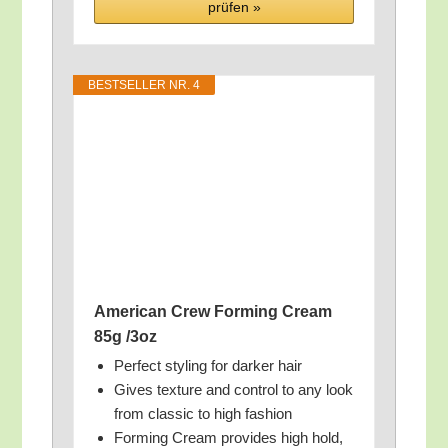
prü­fen »
BEST­SEL­LER NR. 4
Ame­ri­can Crew Forming Cream
85g /​3oz
Per­fect sty­ling for dar­ker hair
Gives tex­tu­re and con­trol to any look
from clas­sic to high fashion
Forming Cream pro­vi­des high hold,