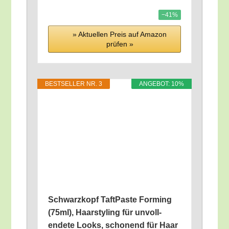
−41%
» Aktu­el­len Preis auf Ama­zon
prü­fen »
BEST­SEL­LER NR. 3
ANGE­BOT: 10%
Schwarz­kopf Taft­Pas­te Forming
(75ml), Haar­sty­ling für unvoll­
ende­te Looks, scho­nend für Haar