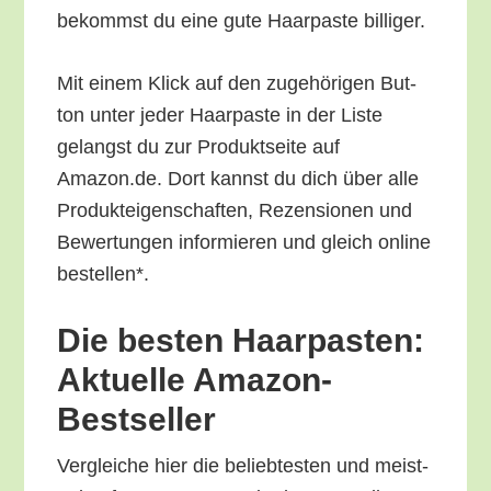
bekommst du eine gute Haar­pas­te billiger.
Mit einem Klick auf den zuge­hö­ri­gen But­
ton unter jeder Haar­pas­te in der Lis­te
gelangst du zur Pro­dukt­sei­te auf
Amazon.de. Dort kannst du dich über alle
Pro­duk­tei­gen­schaf­ten, Rezen­sio­nen und
Bewer­tun­gen infor­mie­ren und gleich online
bestellen*.
Die bes­ten Haar­pas­ten:
Aktu­el­le Amazon-
Bestseller
Ver­glei­che hier die belieb­tes­ten und meist­