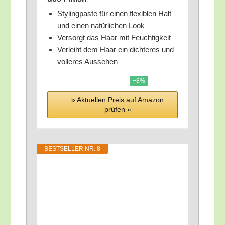
Sty­ling­pas­te für einen fle­xi­blen Halt
und einen natür­li­chen Look
Ver­sorgt das Haar mit Feuchtigkeit
Ver­leiht dem Haar ein dich­te­res und
vol­le­res Aussehen
−8%
» Aktu­el­len Preis auf Ama­zon
prü­fen »
BEST­SEL­LER NR. 8