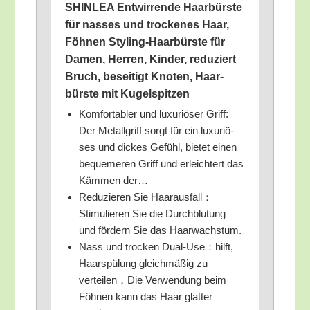
SHINLEA Ent­wir­ren­de Haar­bürs­te
für nas­ses und tro­cke­nes Haar,
Föh­nen Sty­ling-Haar­bürs­te für
Damen, Her­ren, Kin­der, redu­ziert
Bruch, besei­tigt Kno­ten, Haar­
bürs­te mit Kugelspitzen
Kom­for­ta­bler und luxu­riö­ser Griff:
Der Metall­griff sorgt für ein luxu­riö­
ses und dickes Gefühl, bie­tet einen
beque­me­ren Griff und erleich­tert das
Käm­men der…
Redu­zie­ren Sie Haarausfall：
Stimulieren Sie die Durch­blu­tung
und för­dern Sie das Haarwachstum.
Nass und tro­cken Dual-Use：hilft,
Haar­spü­lung gleich­mä­ßig zu
verteilen，Die Ver­wen­dung beim
Föh­nen kann das Haar glat­ter