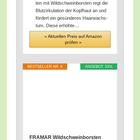
ten mit Wild­schwein­bors­ten regt die
Blut­zir­ku­la­ti­on der Kopf­haut an und
för­dert ein gesün­de­res Haar­wachs­
tum. Die­se erhöhte…
» Aktu­el­len Preis auf Ama­zon
prü­fen »
BEST­SEL­LER NR. 6
ANGE­BOT: 33%
FRAMAR Wild­schwein­bors­ten