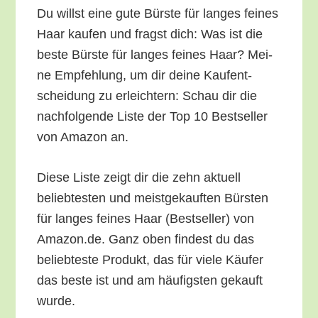
Du willst eine gute Bürs­te für lan­ges fei­nes
Haar kau­fen und fragst dich: Was ist die
bes­te Bürs­te für lan­ges fei­nes Haar? Mei­
ne Emp­feh­lung, um dir dei­ne Kauf­ent­
schei­dung zu erleich­tern: Schau dir die
nach­fol­gen­de Lis­te der Top 10 Best­sel­ler
von Ama­zon an.
Die­se Lis­te zeigt dir die zehn aktu­ell
belieb­tes­ten und meist­ge­kauf­ten Bürs­ten
für lan­ges fei­nes Haar (Best­sel­ler) von
Amazon.de. Ganz oben fin­dest du das
belieb­tes­te Pro­dukt, das für vie­le Käu­fer
das bes­te ist und am häu­figs­ten gekauft
wurde.