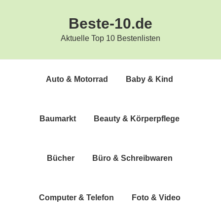
Zur
Zum
Beste-10.de
Hauptnavigation
Inhalt
springen
springen
Aktuelle Top 10 Bestenlisten
Auto & Motorrad
Baby & Kind
Bau­markt
Beau­ty & Körperpflege
Bücher
Büro & Schreibwaren
Com­pu­ter & Telefon
Foto & Video