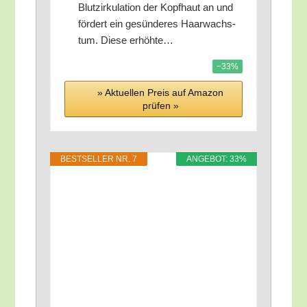
Blut­zir­ku­la­ti­on der Kopf­haut an und
för­dert ein gesün­de­res Haar­wachs­
tum. Die­se erhöhte…
−33%
» Aktu­el­len Preis auf Ama­zon
prü­fen »
BEST­SEL­LER NR. 7
ANGE­BOT: 33%