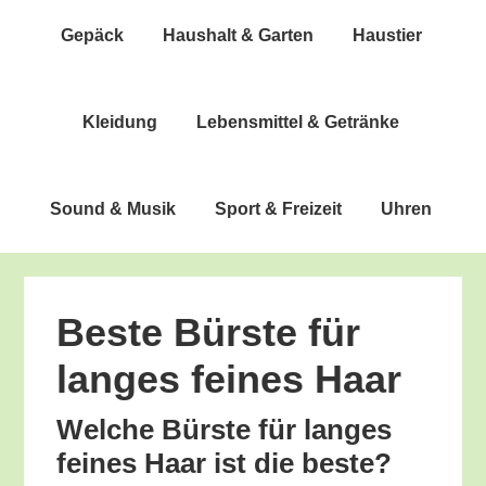
Gepäck
Haus­halt & Garten
Haus­tier
Klei­dung
Lebens­mit­tel & Getränke
Sound & Musik
Sport & Freizeit
Uhren
Bes­te Bürs­te für
lan­ges fei­nes Haar
Wel­che Bürs­te für lan­ges
fei­nes Haar ist die beste?