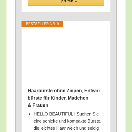
prü­fen »
BEST­SEL­LER NR. 9
Haar­bürs­te ohne Zie­pen, Ent­wirr­
bürs­te für Kin­der, Mad­chen
& Frauen
HELLO BEAUTIFUL ! Suchen Sie
eine schi­cke und kom­pak­te Bürs­te,
die leich­tes Haar weich und sei­dig