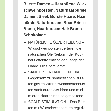
Bürs­te Damen – Haar­bürs­te Wild­
schwein­bors­ten, Natur­haar­bürs­te
Damen, Sleek Bürs­te Haa­re, Haar­
bürs­te Natur­bors­ten, Boar Brist­le
Brush, Haarbürsten,Hair Brush –
Scho­ko­la­de
NATÜRLICHE ÖLVERTEILUNG –
Wild­schwein­bors­ten ver­tei­len die
natür­li­chen Öle (Sebum) der Kopf­
haut effek­tiv ent­lang der Län­ge der
Haa­re. Dies befeuchtet…
SANFTES ENTKNÜLLEN – Im
Gegen­satz zu syn­the­ti­schen Bürs­
ten glei­ten Wild­schwein­bors­ten­bürs­
ten sanft durch das Haar und mini­
mie­ren Haar­bruch und gespaltene…
SCALP STIMULATION – Das Bürs­
ten mit Wild­schwein­bors­ten regt die