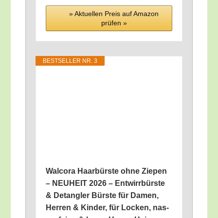
» Aktu­el­len Preis auf Ama­zon
prü­fen »
BEST­SEL­LER NR. 3
Wal­co­ra Haar­bürs­te ohne Zie­pen
– NEUHEIT 2026 – Ent­wirr­bürs­te
& Detang­ler Bürs­te für Damen,
Her­ren & Kin­der, für Locken, nas­