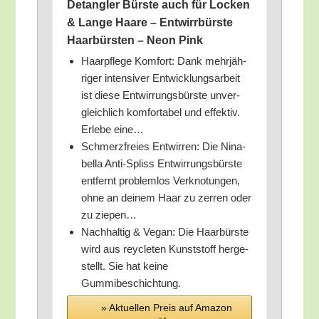
Detang­ler Bürs­te auch für Locken
& Lan­ge Haa­re – Ent­wirr­bürs­te
Haar­bürs­ten – Neon Pink
Haar­pfle­ge Kom­fort: Dank mehr­jäh­
ri­ger inten­si­ver Ent­wick­lungs­ar­beit
ist die­se Ent­wir­rungs­bürs­te unver­
gleich­lich kom­for­ta­bel und effek­tiv.
Erle­be eine…
Schmerz­frei­es Ent­wir­ren: Die Nina­
bel­la Anti-Spliss Ent­wir­rungs­bürs­te
ent­fernt pro­blem­los Ver­kno­tun­gen,
ohne an dei­nem Haar zu zer­ren oder
zu ziepen…
Nach­hal­tig & Vegan: Die Haar­bürs­te
wird aus rey­cle­ten Kunst­stoff her­ge­
stellt. Sie hat kei­ne
Gummibeschichtung.
» Aktu­el­len Preis auf Ama­zon