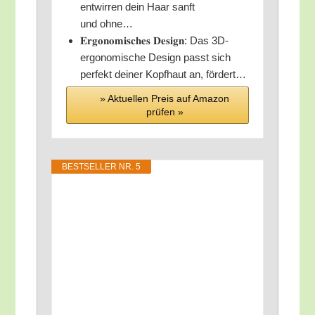
ent­wir­ren dein Haar sanft
und ohne…
𝐄𝐫𝐠𝐨𝐧𝐨𝐦𝐢𝐬𝐜𝐡𝐞𝐬 𝐃𝐞𝐬𝐢𝐠𝐧: Das 3D-
ergo­­no­­mi­sche Design passt sich
per­fekt dei­ner Kopf­haut an, fördert…
» Aktu­el­len Preis auf Ama­zon
prü­fen »
BEST­SEL­LER NR. 5