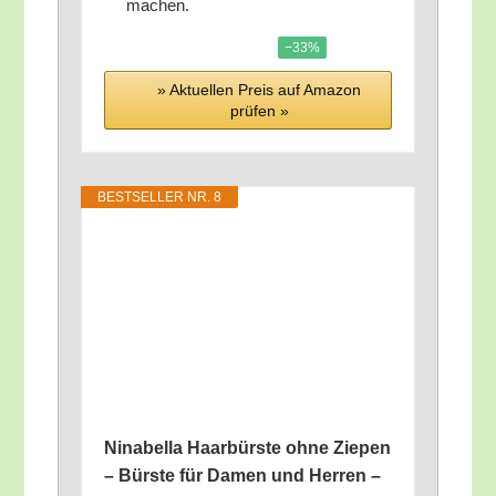
machen.
−33%
» Aktu­el­len Preis auf Ama­zon
prü­fen »
BEST­SEL­LER NR. 8
Nina­bel­la Haar­bürs­te ohne Zie­pen
– Bürs­te für Damen und Her­ren –