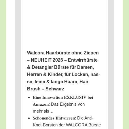
Wal­co­ra Haar­bürs­te ohne Zie­pen
– NEUHEIT 2026 – Ent­wirr­bürs­te
& Detang­ler Bürs­te für Damen,
Her­ren & Kin­der, für Locken, nas­
se, fei­ne & lan­ge Haa­re, Hair
Brush – Schwarz
𝐄𝐢𝐧𝐞 𝐈𝐧𝐧𝐨𝐯𝐚𝐭𝐢𝐨𝐧 𝐄𝐗𝐊𝐋𝐔𝐒𝐈𝐕 𝐛𝐞𝐢
𝐀𝐦𝐚𝐳𝐨𝐧: Das Ergeb­nis von
mehr als…
𝐒𝐜𝐡𝐨𝐧𝐞𝐧𝐝𝐞𝐬 𝐄𝐧𝐭𝐰𝐢𝐫𝐫𝐞𝐧: Die Anti-
Knot-Bors­ten der WALCORA Bürs­te