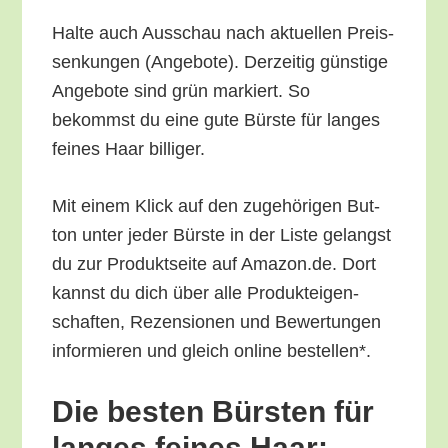
Hal­te auch Aus­schau nach aktu­el­len Preis­
sen­kun­gen (Ange­bo­te). Der­zei­tig güns­ti­ge
Ange­bo­te sind grün mar­kiert. So
bekommst du eine gute Bürs­te für lan­ges
fei­nes Haar billiger.
Mit einem Klick auf den zuge­hö­ri­gen But­
ton unter jeder Bürs­te in der Lis­te gelangst
du zur Pro­dukt­sei­te auf Amazon.de. Dort
kannst du dich über alle Pro­duk­tei­gen­
schaf­ten, Rezen­sio­nen und Bewer­tun­gen
infor­mie­ren und gleich online bestellen*.
Die bes­ten Bürs­ten für
lan­ges fei­nes Haar: