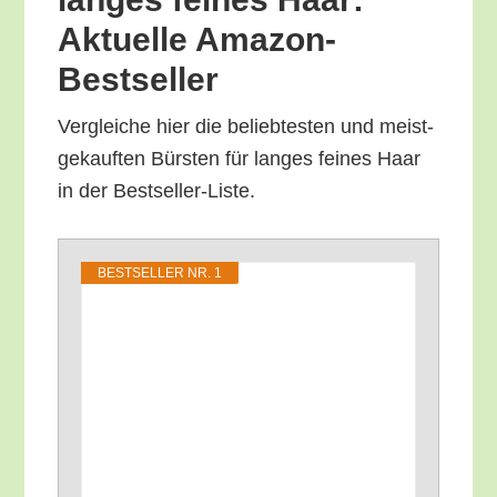
Aktu­el­le Amazon-
Bestseller
Ver­glei­che hier die belieb­tes­ten und meist­
ge­kauf­ten Bürs­ten für lan­ges fei­nes Haar
in der Bestseller-Liste.
BEST­SEL­LER NR. 1