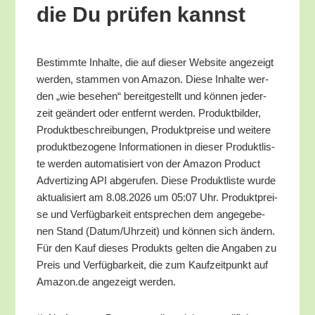
die Du prü­fen kannst
Bestimm­te Inhal­te, die auf die­ser Web­site ange­zeigt
wer­den, stam­men von Ama­zon. Die­se Inhal­te wer­
den „wie bese­hen“ bereit­ge­stellt und kön­nen jeder­
zeit geän­dert oder ent­fernt wer­den. Pro­dukt­bil­der,
Pro­dukt­be­schrei­bun­gen, Pro­dukt­prei­se und wei­te­re
pro­dukt­be­zo­ge­ne Infor­ma­tio­nen in die­ser Pro­dukt­lis­
te wer­den auto­ma­ti­siert von der Ama­zon Pro­duct
Adver­tiz­ing API abge­ru­fen. Die­se Pro­dukt­lis­te wur­de
aktua­li­siert am 8.08.2026 um 05:07 Uhr. Pro­dukt­prei­
se und Ver­füg­bar­keit ent­spre­chen dem ange­ge­be­
nen Stand (Datum/​Uhrzeit) und kön­nen sich ändern.
Für den Kauf die­ses Pro­dukts gel­ten die Anga­ben zu
Preis und Ver­füg­bar­keit, die zum Kauf­zeit­punkt auf
Amazon.de ange­zeigt werden.