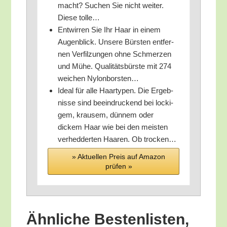
macht? Suchen Sie nicht wei­ter.
Die­se tolle…
Ent­wir­ren Sie Ihr Haar in einem
Augen­blick. Unse­re Bürs­ten ent­fer­
nen Ver­fil­zun­gen ohne Schmer­zen
und Mühe. Qua­li­täts­bürs­te mit 274
wei­chen Nylonborsten…
Ide­al für alle Haar­ty­pen. Die Ergeb­
nis­se sind beein­dru­ckend bei locki­
gem, krau­sem, dün­nem oder
dickem Haar wie bei den meis­ten
ver­hed­der­ten Haa­ren. Ob trocken…
» Aktu­el­len Preis auf Ama­zon
prü­fen »
Ähn­li­che Bes­ten­lis­ten,