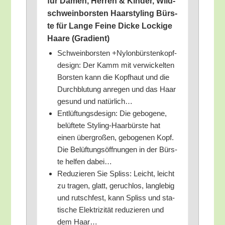
für Damen, Her­ren & Kin­der, Wild­
schwein­bors­ten Haar­sty­ling Bürs­
te für Lan­ge Fei­ne Dicke Locki­ge
Haa­re (Gra­di­ent)
Schwein­bors­ten +Nylon­bürs­ten­kopf­
de­sign: Der Kamm mit ver­wi­ckel­ten
Bors­ten kann die Kopf­haut und die
Durch­blu­tung anre­gen und das Haar
gesund und natürlich…
Ent­lüf­tungs­de­sign: Die gebo­ge­ne,
belüf­te­te Sty­ling-Haar­bürs­te hat
einen über­gro­ßen, gebo­ge­nen Kopf.
Die Belüf­tungs­öff­nun­gen in der Bürs­
te hel­fen dabei…
Redu­zie­ren Sie Spliss: Leicht, leicht
zu tra­gen, glatt, geruch­los, lang­le­big
und rutsch­fest, kann Spliss und sta­
ti­sche Elek­tri­zi­tät redu­zie­ren und
dem Haar…