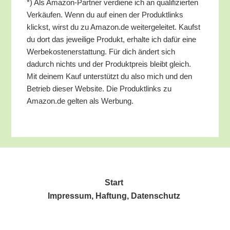
*) Als Ama­zon-Part­ner ver­die­ne ich an qua­li­fi­zier­ten
Ver­käu­fen. Wenn du auf einen der Pro­dukt­links
klickst, wirst du zu Amazon.de wei­ter­ge­lei­tet. Kaufst
du dort das jewei­li­ge Pro­dukt, erhal­te ich dafür eine
Wer­be­kos­ten­er­stat­tung. Für dich ändert sich
dadurch nichts und der Pro­dukt­preis bleibt gleich.
Mit dei­nem Kauf unter­stützt du also mich und den
Betrieb die­ser Web­site. Die Pro­dukt­links zu
Amazon.de gel­ten als Werbung.
Start
Impres­sum, Haf­tung, Datenschutz