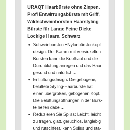
URAQT Haar­bürs­te ohne Zie­pen,
Pro­fi Ent­wir­rungs­bürs­te mit Griff,
Wild­schwein­bors­ten Haar­sty­ling
Bürs­te für Lan­ge Fei­ne Dicke
Locki­ge Haa­re, Schwarz
Schwein­bors­ten +Nylon­bürs­ten­kopf­
de­sign: Der Kamm mit ver­wi­ckel­ten
Bors­ten kann die Kopf­haut und die
Durch­blu­tung anre­gen und das Haar
gesund und natürlich…
Ent­lüf­tungs­de­sign: Die gebo­ge­ne,
belüf­te­te Sty­ling-Haar­bürs­te hat
einen über­gro­ßen, gebo­ge­nen Kopf.
Die Belüf­tungs­öff­nun­gen in der Bürs­
te hel­fen dabei…
Redu­zie­ren Sie Spliss: Leicht, leicht
zu tra­gen, glatt, geruch­los, lang­le­big
und rutsch­fest, kann Spliss und sta­