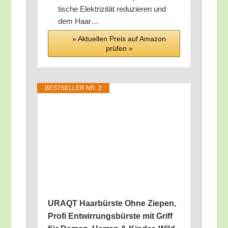
ti­sche Elek­tri­zi­tät redu­zie­ren und
dem Haar…
» Aktu­el­len Preis auf Ama­zon
prü­fen »
BEST­SEL­LER NR. 2
URAQT Haar­bürs­te Ohne Zie­pen,
Pro­fi Ent­wir­rungs­bürs­te mit Griff