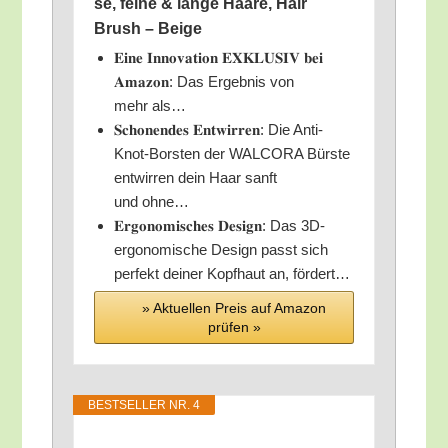
se, fei­ne & lan­ge Haa­re, Hair
Brush – Beige
𝐄𝐢𝐧𝐞 𝐈𝐧𝐧𝐨𝐯𝐚𝐭𝐢𝐨𝐧 𝐄𝐗𝐊𝐋𝐔𝐒𝐈𝐕 𝐛𝐞𝐢
𝐀𝐦𝐚𝐳𝐨𝐧: Das Ergeb­nis von
mehr als…
𝐒𝐜𝐡𝐨𝐧𝐞𝐧𝐝𝐞𝐬 𝐄𝐧𝐭𝐰𝐢𝐫𝐫𝐞𝐧: Die Anti-
Knot-Bors­ten der WALCORA Bürs­te
ent­wir­ren dein Haar sanft
und ohne…
𝐄𝐫𝐠𝐨𝐧𝐨𝐦𝐢𝐬𝐜𝐡𝐞𝐬 𝐃𝐞𝐬𝐢𝐠𝐧: Das 3D-
ergo­­no­­mi­sche Design passt sich
per­fekt dei­ner Kopf­haut an, fördert…
» Aktu­el­len Preis auf Ama­zon
prü­fen »
BEST­SEL­LER NR. 4