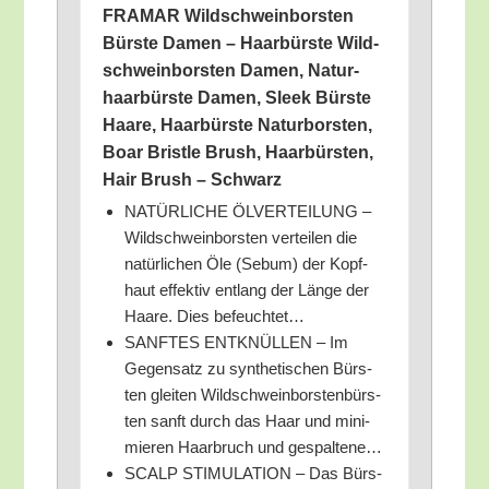
FRAMAR Wild­schwein­bors­ten
Bürs­te Damen – Haar­bürs­te Wild­
schwein­bors­ten Damen, Natur­
haar­bürs­te Damen, Sleek Bürs­te
Haa­re, Haar­bürs­te Natur­bors­ten,
Boar Brist­le Brush, Haar­bürs­ten,
Hair Brush – Schwarz
NATÜRLICHE ÖLVERTEILUNG –
Wild­schwein­bors­ten ver­tei­len die
natür­li­chen Öle (Sebum) der Kopf­
haut effek­tiv ent­lang der Län­ge der
Haa­re. Dies befeuchtet…
SANFTES ENTKNÜLLEN – Im
Gegen­satz zu syn­the­ti­schen Bürs­
ten glei­ten Wild­schwein­bors­ten­bürs­
ten sanft durch das Haar und mini­
mie­ren Haar­bruch und gespaltene…
SCALP STIMULATION – Das Bürs­