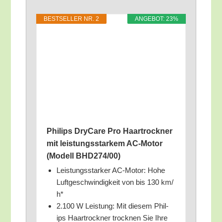
BEST­SEL­LER NR. 2
ANGE­BOT: 23%
Phil­ips DryCa­re Pro Haar­trock­ner
mit leis­tungs­star­kem AC-Motor
(Modell BHD274/​00)
Leis­tungs­star­ker AC-Motor: Hohe
Luft­ge­schwin­dig­keit von bis 130 km/​
h*
2.100 W Leis­tung: Mit die­sem Phil­
ips Haar­trock­ner trock­nen Sie Ihre