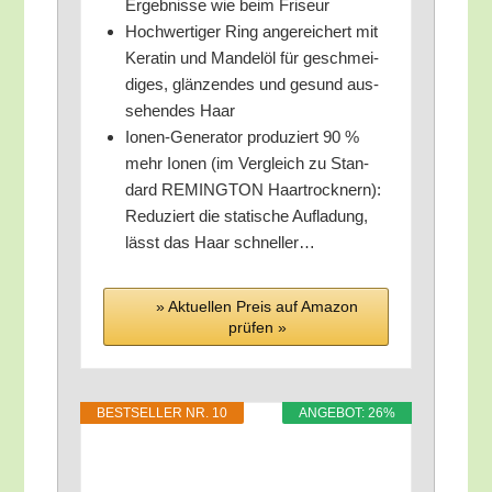
Ergeb­nis­se wie beim Friseur
Hoch­wer­ti­ger Ring ange­rei­chert mit
Kera­tin und Man­del­öl für geschmei­
di­ges, glän­zen­des und gesund aus­
se­hen­des Haar
Ionen-Gene­ra­tor pro­du­ziert 90 %
mehr Ionen (im Ver­gleich zu Stan­
dard REMINGTON Haar­trock­nern):
Redu­ziert die sta­ti­sche Auf­la­dung,
lässt das Haar schneller…
» Aktu­el­len Preis auf Ama­zon
prü­fen »
BEST­SEL­LER NR. 10
ANGE­BOT: 26%