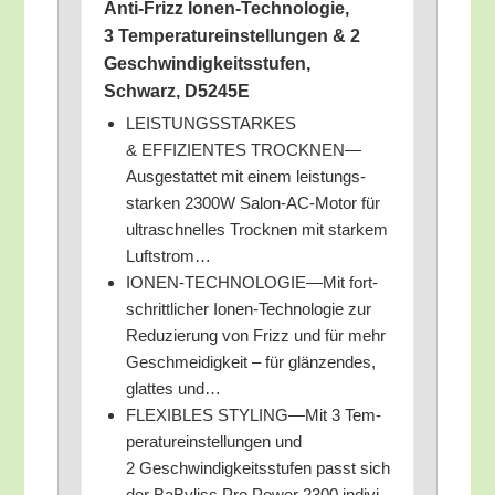
Anti-Frizz Ionen-Tech­no­lo­gie,
3 Tem­pe­ra­tur­ein­stel­lun­gen & 2
Geschwin­dig­keits­stu­fen,
Schwarz, D5245E
LEISTUNGSSTARKES
& EFFIZIENTES TROCKNEN—
Ausgestattet mit einem leis­tungs­
star­ken 2300W Salon-AC-Motor für
ultra­schnel­les Trock­nen mit star­kem
Luftstrom…
IONEN-TECHNOLOGIE—Mit fort­
schritt­li­cher Ionen-Tech­no­lo­gie zur
Redu­zie­rung von Frizz und für mehr
Geschmei­dig­keit – für glän­zen­des,
glat­tes und…
FLEXIBLES STYLING—Mit 3 Tem­
pe­ra­tur­ein­stel­lun­gen und
2 Geschwin­dig­keits­stu­fen passt sich
der BaBy­liss Pro Power 2300 indi­vi­