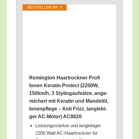
BEST­SEL­LER NR. 9
Reming­ton Haar­trock­ner Pro­fi
Ionen Kera­tin Pro­tect (2200W,
150km/​h, 3 Sty­ling­auf­sät­ze, ange­
rei­chert mit Kera­tin und Man­del­öl,
Ionen­pfle­ge – Anti Frizz, lang­le­bi­
ger AC-Motor) AC8820
Leis­tungs­star­ker und lang­le­bi­ger
2200 Watt AC-Haar­trock­ner für