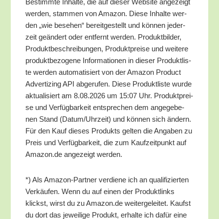
Bestimm­te Inhal­te, die auf die­ser Web­site ange­zeigt
wer­den, stam­men von Ama­zon. Die­se Inhal­te wer­
den „wie bese­hen“ bereit­ge­stellt und kön­nen jeder­
zeit geän­dert oder ent­fernt wer­den. Pro­dukt­bil­der,
Pro­dukt­be­schrei­bun­gen, Pro­dukt­prei­se und wei­te­re
pro­dukt­be­zo­ge­ne Infor­ma­tio­nen in die­ser Pro­dukt­lis­
te wer­den auto­ma­ti­siert von der Ama­zon Pro­duct
Adver­tiz­ing API abge­ru­fen. Die­se Pro­dukt­lis­te wur­de
aktua­li­siert am 8.08.2026 um 15:07 Uhr. Pro­dukt­prei­
se und Ver­füg­bar­keit ent­spre­chen dem ange­ge­be­
nen Stand (Datum/​Uhrzeit) und kön­nen sich ändern.
Für den Kauf die­ses Pro­dukts gel­ten die Anga­ben zu
Preis und Ver­füg­bar­keit, die zum Kauf­zeit­punkt auf
Amazon.de ange­zeigt werden.
*) Als Ama­zon-Part­ner ver­die­ne ich an qua­li­fi­zier­ten
Ver­käu­fen. Wenn du auf einen der Pro­dukt­links
klickst, wirst du zu Amazon.de wei­ter­ge­lei­tet. Kaufst
du dort das jewei­li­ge Pro­dukt, erhal­te ich dafür eine