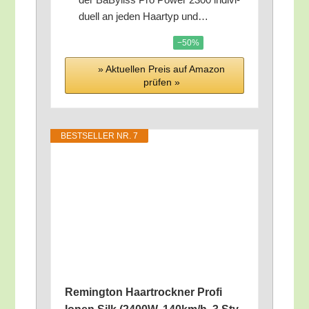
du­ell an jeden Haar­typ und…
−50%
» Aktu­el­len Preis auf Ama­zon
prü­fen »
BEST­SEL­LER NR. 7
Reming­ton Haar­trock­ner Pro­fi