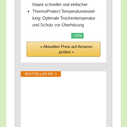
Haa­re schnel­ler und einfacher
Ther­mo­Pro­tect Tem­pe­ra­tur­ein­stel­
lung: Opti­ma­le Tro­cken­tem­pe­ra­tur
und Schutz vor Überhitzung
−23%
» Aktu­el­len Preis auf Ama­zon
prü­fen »
BEST­SEL­LER NR. 3