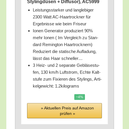
Sty­ling­dü­sen + Dif­fu­sor), AC5999
Leis­tungs­star­ker und lang­le­bi­ger
2300 Watt AC-Haar­trock­ner für
Ergeb­nis­se wie beim Friseur
Ionen Gene­ra­tor pro­du­ziert 90%
mehr Ionen ( Im Ver­gleich zu Stan­
dard Reming­ton Haar­trock­nern)
Redu­ziert die sta­ti­sche Auf­la­dung,
lässt das Haar schneller…
3 Heiz- und 2 sepa­ra­te Geblä­se­stu­
fen, 130 km/​h Luft­strom, Ech­te Kalt­
stu­fe zum Fixie­ren des Sty­lings, Arti­
kel­ge­wicht: 1.2kilograms
−4%
» Aktu­el­len Preis auf Ama­zon
prü­fen »