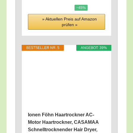
−45%
» Aktu­el­len Preis auf Ama­zon
prü­fen »
BEST­SEL­LER NR. 5
ANGE­BOT: 39%
Ionen Föhn Haar­trock­ner AC-
Motor Haar­trock­ner, CASAMAA
Schnell­trock­nen­der Hair Dry­er,