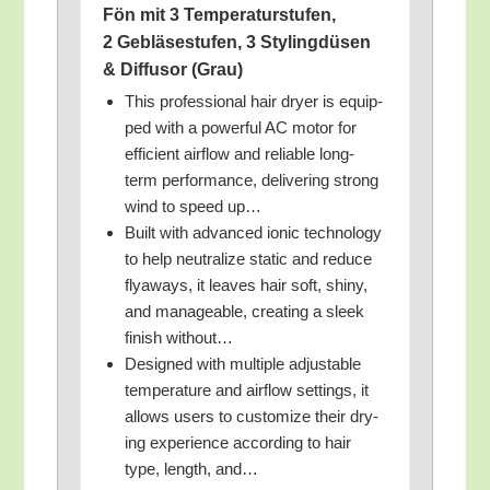
Fön mit 3 Tem­pe­ra­tur­stu­fen,
2 Geblä­se­stu­fen, 3 Sty­ling­dü­sen
& Dif­fu­sor (Grau)
This pro­fes­sio­nal hair dry­er is equip­
ped with a powerful AC motor for
effi­ci­ent air­flow and relia­ble long-
term per­for­mance, deli­ve­ring strong
wind to speed up…
Built with advan­ced ionic tech­no­lo­gy
to help neu­tra­li­ze sta­tic and redu­ce
flyaways, it lea­ves hair soft, shi­ny,
and mana­geable, crea­ting a sleek
finish without…
Desi­gned with mul­ti­ple adjus­ta­ble
tem­pe­ra­tu­re and air­flow set­tings, it
allows users to cus­to­mi­ze their dry­
ing expe­ri­ence accor­ding to hair
type, length, and…