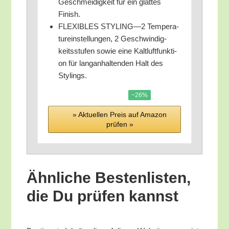
Geschmei­dig­keit für ein glat­tes
Finish.
FLEXIBLES STYLING—2 Tem­pe­ra­
tur­ein­stel­lun­gen, 2 Geschwin­dig­
keits­stu­fen sowie eine Kalt­luft­funk­ti­
on für lang­an­hal­ten­den Halt des
Stylings.
−26%
» Aktu­el­len Preis auf Ama­zon
prü­fen »
Ähn­li­che Bes­ten­lis­ten,
die Du prü­fen kannst