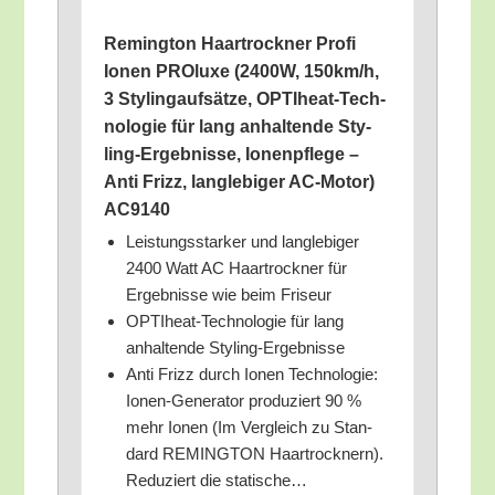
Reming­ton Haar­trock­ner Pro­fi
Ionen PRO­lu­xe (2400W, 150km/​h,
3 Sty­ling­auf­sät­ze, OPTI­heat-Tech­
no­lo­gie für lang anhal­ten­de Sty­
ling-Ergeb­nis­se, Ionen­pfle­ge –
Anti Frizz, lang­le­bi­ger AC-Motor)
AC9140
Leis­tungs­star­ker und lang­le­bi­ger
2400 Watt AC Haar­trock­ner für
Ergeb­nis­se wie beim Friseur
OPTI­heat-Tech­no­lo­gie für lang
anhal­ten­de Styling-Ergebnisse
Anti Frizz durch Ionen Tech­no­lo­gie:
Ionen-Gene­ra­tor pro­du­ziert 90 %
mehr Ionen (Im Ver­gleich zu Stan­
dard REMINGTON Haar­trock­nern).
Redu­ziert die statische…