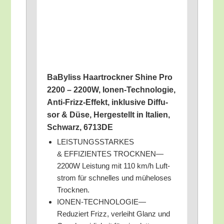
BaBy­liss Haar­trock­ner Shi­ne Pro
2200 – 2200W, Ionen-Tech­no­lo­gie,
Anti-Frizz-Effekt, inklu­si­ve Dif­fu­
sor & Düse, Her­ge­stellt in Ita­li­en,
Schwarz, 6713DE
LEISTUNGSSTARKES
& EFFIZIENTES TROCKNEN—
2200W Leis­tung mit 110 km/​h Luft­
strom für schnel­les und mühe­lo­ses
Trocknen.
IONEN-TECHNOLOGIE—
Reduziert Frizz, ver­leiht Glanz und