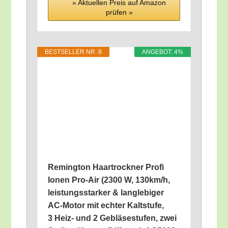
» Aktu­el­len Preis auf Ama­zon
prü­fen »
BEST­SEL­LER NR. 8
ANGE­BOT: 4%
Reming­ton Haar­trock­ner Pro­fi
Ionen Pro-Air (2300 W, 130km/​h,
leis­tungs­star­ker & lang­le­bi­ger
AC-Motor mit ech­ter Kalt­stu­fe,
3 Heiz- und 2 Geblä­se­stu­fen, zwei