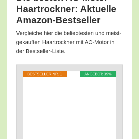
Haar­trock­ner: Aktu­el­le
Amazon-Bestseller
Ver­glei­che hier die belieb­tes­ten und meist­
ge­kauf­ten Haar­trock­ner mit AC-Motor in
der Bestseller-Liste.
BEST­SEL­LER NR. 1
ANGE­BOT: 39%