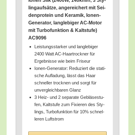
Ionen Silk (2400W, 140km/​h, 3 Sty­
ling­auf­sät­ze, ange­rei­chert mit Sei­
den­pro­te­in und Kera­mik, Ionen-
Gene­ra­tor, lang­le­bi­ger AC-Motor
mit Tur­bo­funk­ti­on & Kalt­stu­fe)
AC9096
Leis­tungs­star­ker und lang­le­bi­ger
2400 Watt AC-Haar­trock­ner für
Ergeb­nis­se wie beim Friseur
Ionen-Gene­ra­tor: Redu­ziert die sta­ti­
sche Auf­la­dung, lässt das Haar
schnel­ler trock­nen und sorgt für
unver­gleich­ba­ren Glanz
3 Heiz- und 2 sepa­ra­te Geblä­se­stu­
fen, Kalt­stu­fe zum Fixie­ren des Sty­
lings, Tur­bo­funk­ti­on für 10% schnel­
le­ren Luftstrom