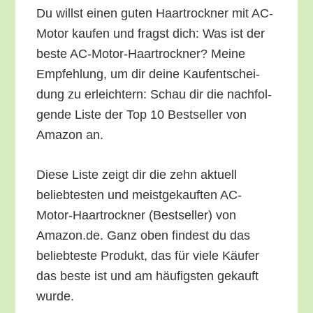
Du willst einen guten Haar­trock­ner mit AC-
Motor kau­fen und fragst dich: Was ist der
bes­te AC-Motor-Haar­trock­ner? Mei­ne
Emp­feh­lung, um dir dei­ne Kauf­ent­schei­
dung zu erleich­tern: Schau dir die nach­fol­
gen­de Lis­te der Top 10 Best­sel­ler von
Ama­zon an.
Die­se Lis­te zeigt dir die zehn aktu­ell
belieb­tes­ten und meist­ge­kauf­ten AC-
Motor-Haar­trock­ner (Best­sel­ler) von
Amazon.de. Ganz oben fin­dest du das
belieb­tes­te Pro­dukt, das für vie­le Käu­fer
das bes­te ist und am häu­figs­ten gekauft
wurde.