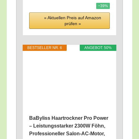
−39%
» Aktu­el­len Preis auf Ama­zon
prü­fen »
BEST­SEL­LER NR. 6
ANGE­BOT: 50%
BaBy­liss Haar­trock­ner Pro Power
– Leis­tungs­star­ker 2300W Föhn,
Pro­fes­sio­nel­ler Salon-AC-Motor,