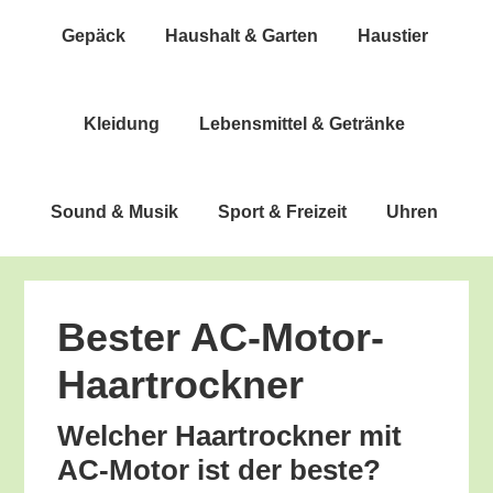
Gepäck
Haus­halt & Garten
Haus­tier
Klei­dung
Lebens­mit­tel & Getränke
Sound & Musik
Sport & Freizeit
Uhren
Bes­ter AC-Motor-
Haartrockner
Wel­cher Haar­trock­ner mit
AC-Motor ist der beste?