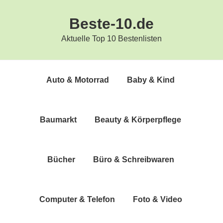
Zur
Zum
Beste-10.de
Hauptnavigation
Inhalt
springen
springen
Aktuelle Top 10 Bestenlisten
Auto & Motorrad
Baby & Kind
Bau­markt
Beau­ty & Körperpflege
Bücher
Büro & Schreibwaren
Com­pu­ter & Telefon
Foto & Video