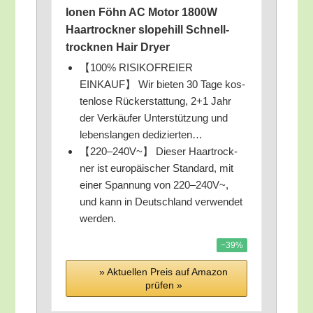
Ionen Föhn AC Motor 1800W
Haar­trock­ner slo­peh­ill Schnell­
trock­nen Hair Dryer
【100% RISIKOFREIER
EINKAUF】 Wir bie­ten 30 Tage kos­
ten­lo­se Rück­erstat­tung, 2+1 Jahr
der Ver­käu­fer Unter­stüt­zung und
lebens­lan­gen dedizierten…
【220–240V~】 Die­ser Haar­trock­
ner ist euro­päi­scher Stan­dard, mit
einer Span­nung von 220–240V~,
und kann in Deutsch­land ver­wen­det
werden.
−39%
» Aktu­el­len Preis auf Ama­zon
prü­fen »