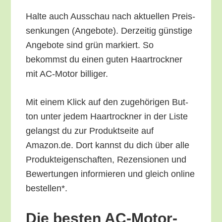
Hal­te auch Aus­schau nach aktu­el­len Preis­
sen­kun­gen (Ange­bo­te). Der­zei­tig güns­ti­ge
Ange­bo­te sind grün mar­kiert. So
bekommst du einen guten Haar­trock­ner
mit AC-Motor billiger.
Mit einem Klick auf den zuge­hö­ri­gen But­
ton unter jedem Haar­trock­ner in der Lis­te
gelangst du zur Pro­dukt­sei­te auf
Amazon.de. Dort kannst du dich über alle
Pro­duk­tei­gen­schaf­ten, Rezen­sio­nen und
Bewer­tun­gen infor­mie­ren und gleich online
bestellen*.
Die bes­ten AC-Motor-