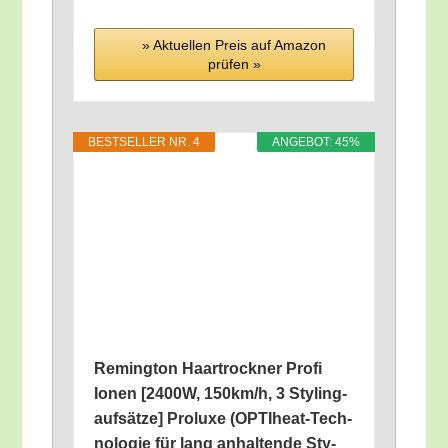
» Aktu­el­len Preis auf Ama­zon
prü­fen »
BEST­SEL­LER NR. 4
ANGE­BOT: 45%
Reming­ton Haar­trock­ner Pro­fi
Ionen [2400W, 150km/​h, 3 Sty­ling­
auf­sät­ze] Pro­lu­xe (OPTI­heat-Tech­
no­lo­gie für lang anhal­ten­de Sty­