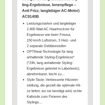
ling-Ergeb­nis­se, Ionen­pfle­ge –
Anti Frizz, lang­le­bi­ger AC-Motor)
AC9140B
Leis­tungs­star­ker und lang­le­bi­ger
2.400 Watt AC Haar­trock­ner für
Ergeb­nis­se wie beim Fri­seur,
150 km/​h Luft­strom, 3 Heiz- und
2 sepa­ra­te Gebläsestufen
OPTI­heat-Tech­no­lo­gie für lang
anhal­ten­de Sty­ling-Ergeb­nis­se*
(*24h, lang anhal­ten­de Sty­ling-
Ergeb­nis­se getes­tet in Labor­tests),
abnehm­ba­rer, leicht zu…
Style-Tas­te: Ver­bes­ser­te Hit­ze­ein­
stel­lung, die gezielt die opti­ma­le Hit­
ze lie­fert, wo sie benö­tigt wird, ech­te
Kalt­stu­fe zum Fixie­ren des
Stylings…