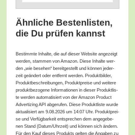
Ähn­li­che Bes­ten­lis­ten,
die Du prü­fen kannst
Bestimm­te Inhal­te, die auf die­ser Web­site ange­zeigt
wer­den, stam­men von Ama­zon. Die­se Inhal­te wer­
den „wie bese­hen“ bereit­ge­stellt und kön­nen jeder­
zeit geän­dert oder ent­fernt wer­den. Pro­dukt­bil­der,
Pro­dukt­be­schrei­bun­gen, Pro­dukt­prei­se und wei­te­re
pro­dukt­be­zo­ge­ne Infor­ma­tio­nen in die­ser Pro­dukt­lis­
te wer­den auto­ma­ti­siert von der Ama­zon Pro­duct
Adver­tiz­ing API abge­ru­fen. Die­se Pro­dukt­lis­te wur­de
aktua­li­siert am 9.08.2026 um 14:07 Uhr. Pro­dukt­prei­
se und Ver­füg­bar­keit ent­spre­chen dem ange­ge­be­
nen Stand (Datum/​Uhrzeit) und kön­nen sich ändern.
Für den Kauf die­ses Pro­dukts gel­ten die Anga­ben zu