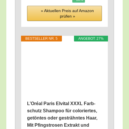
» Aktu­el­len Preis auf Ama­zon
prü­fen »
BEST­SEL­LER NR. 5
ANGE­BOT: 27%
L’O­ré­al Paris Elvi­tal XXXL Farb­
schutz Sham­poo für colo­rier­tes,
getön­tes oder gesträhn­tes Haar,
Mit Pfingst­ro­sen Extrakt und