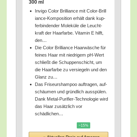
300 ml
Invi­go Color Bril­li­ance mit Color-Bril­l
i­ance-Kom­po­si­ti­on erhält dank kup­
fer­bin­den­der Mole­kü­le die Leucht­
kraft der Haar­far­be. Vit­amin E hilft,
den…
Die Color Bril­li­ance Haar­wä­sche für
fei­nes Haar mit nied­ri­gem pH-Wert
schließt die Schup­pen­schicht, um
die Haar­far­be zu ver­sie­geln und den
Glanz zu…
Das Fri­seur­sham­poo auf­tra­gen, auf­
schäu­men und gründ­lich aus­spü­len.
Dank Metal-Puri­fier-Tech­no­lo­gie wird
das Haar zusätz­lich vor
schädlichen…
−15%