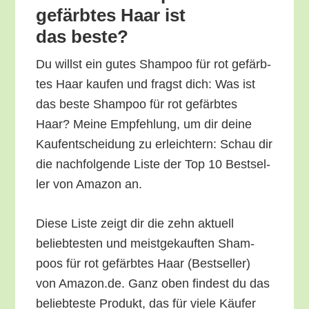
gefärb­tes Haar ist
das beste?
Du willst ein gutes Sham­poo für rot gefärb­
tes Haar kau­fen und fragst dich: Was ist
das bes­te Sham­poo für rot gefärb­tes
Haar? Mei­ne Emp­feh­lung, um dir dei­ne
Kauf­ent­schei­dung zu erleich­tern: Schau dir
die nach­fol­gen­de Lis­te der Top 10 Best­sel­
ler von Ama­zon an.
Die­se Lis­te zeigt dir die zehn aktu­ell
belieb­tes­ten und meist­ge­kauf­ten Sham­
poos für rot gefärb­tes Haar (Best­sel­ler)
von Amazon.de. Ganz oben fin­dest du das
belieb­tes­te Pro­dukt, das für vie­le Käu­fer