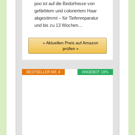
poo ist auf die Bedürf­nis­se von
gefärb­tem und colo­rier­tem Haar
abge­stimmt – für Tie­fen­re­pa­ra­tur
und bis zu 13 Wochen…
» Aktu­el­len Preis auf Ama­zon
prü­fen »
BEST­SEL­LER NR. 4
ANGE­BOT: 18%