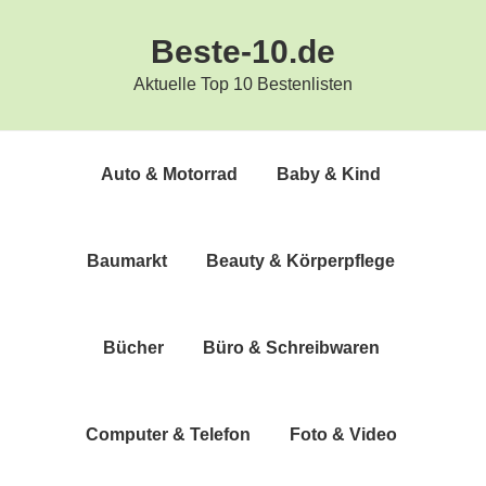
Zur
Zum
Beste-10.de
Hauptnavigation
Inhalt
springen
springen
Aktuelle Top 10 Bestenlisten
Auto & Motorrad
Baby & Kind
Bau­markt
Beau­ty & Körperpflege
Bücher
Büro & Schreibwaren
Com­pu­ter & Telefon
Foto & Video