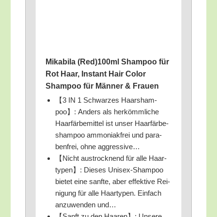
Mika­bi­la (Red)100ml Sham­poo für
Rot Haar, Instant Hair Color
Sham­poo für Män­ner & Frauen
【3 IN 1 Schwar­zes Haar­sham­
poo】: Anders als her­kömm­li­che
Haar­fär­be­mit­tel ist unser Haar­fär­be­
sham­poo ammo­niak­frei und para­
ben­frei, ohne aggressive…
【Nicht aus­trock­nend für alle Haar­
ty­pen】: Die­ses Uni­sex-Sham­poo
bie­tet eine sanf­te, aber effek­ti­ve Rei­
ni­gung für alle Haar­ty­pen. Ein­fach
anzu­wen­den und…
【Sanft zu den Haa­ren】: Unse­re