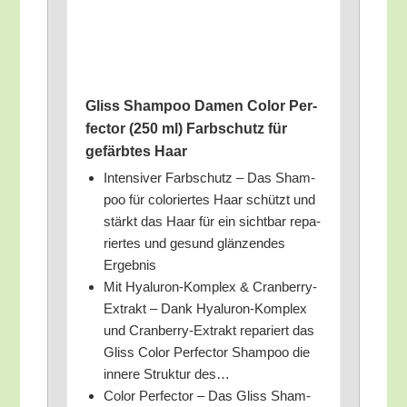
Gliss Sham­poo Damen Color Per­
fec­tor (250 ml) Farb­schutz für
gefärb­tes Haar
Inten­si­ver Farb­schutz – Das Sham­
poo für colo­rier­tes Haar schützt und
stärkt das Haar für ein sicht­bar repa­
rier­tes und gesund glän­zen­des
Ergebnis
Mit Hyalu­ron-Kom­plex & Cran­ber­ry-
Extrakt – Dank Hyalu­ron-Kom­plex
und Cran­ber­ry-Extrakt repa­riert das
Gliss Color Per­fec­tor Sham­poo die
inne­re Struk­tur des…
Color Per­fec­tor – Das Gliss Sham­