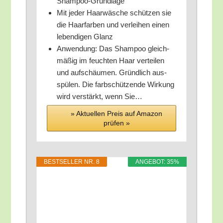
Shampoo-Grundlage
Mit jeder Haar­wä­sche schüt­zen sie
die Haar­far­ben und ver­lei­hen einen
leben­di­gen Glanz
Anwen­dung: Das Sham­poo gleich­
mä­ßig im feuch­ten Haar ver­tei­len
und auf­schäu­men. Gründ­lich aus­
spü­len. Die farb­schüt­zen­de Wir­kung
wird ver­stärkt, wenn Sie…
» Aktu­el­len Preis auf Ama­zon
prü­fen »
BEST­SEL­LER NR. 8
ANGE­BOT: 35%