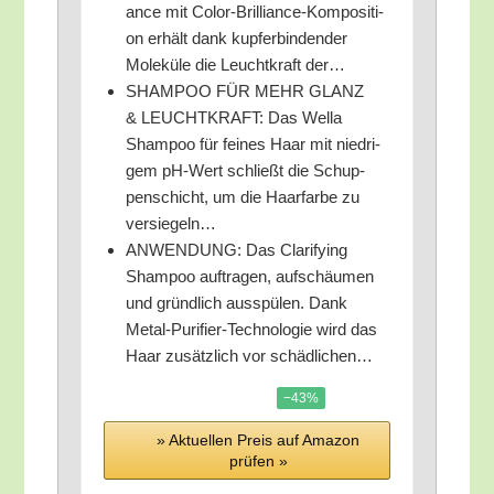
ance mit Color-Bril­li­ance-Kom­po­si­ti­
on erhält dank kup­fer­bin­den­der
Mole­kü­le die Leucht­kraft der…
SHAMPOO FÜR MEHR GLANZ
& LEUCHTKRAFT: Das Wel­la
Sham­poo für fei­nes Haar mit nied­ri­
gem pH-Wert schließt die Schup­
pen­schicht, um die Haar­far­be zu
versiegeln…
ANWENDUNG: Das Cla­ri­fy­ing
Sham­poo auf­tra­gen, auf­schäu­men
und gründ­lich aus­spü­len. Dank
Metal-Puri­fier-Tech­no­lo­gie wird das
Haar zusätz­lich vor schädlichen…
−43%
» Aktu­el­len Preis auf Ama­zon
prü­fen »