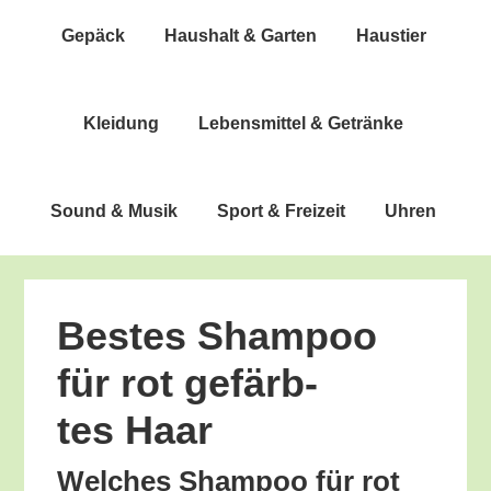
Gepäck
Haus­halt & Garten
Haus­tier
Klei­dung
Lebens­mit­tel & Getränke
Sound & Musik
Sport & Freizeit
Uhren
Bes­tes Sham­poo
für rot gefärb­
tes Haar
Wel­ches Sham­poo für rot