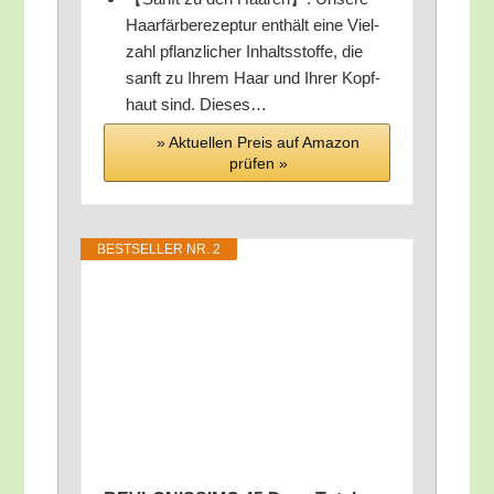
Haar­fär­be­re­zep­tur ent­hält eine Viel­
zahl pflanz­li­cher Inhalts­stof­fe, die
sanft zu Ihrem Haar und Ihrer Kopf­
haut sind. Dieses…
» Aktu­el­len Preis auf Ama­zon
prü­fen »
BEST­SEL­LER NR. 2