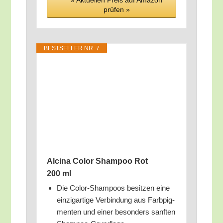
» Aktu­el­len Preis auf Ama­zon
prü­fen »
BEST­SEL­LER NR. 7
Alci­na Color Sham­poo Rot
200 ml
Die Color-Sham­poos besit­zen eine
ein­zig­ar­ti­ge Ver­bin­dung aus Farb­pig­
men­ten und einer beson­ders sanf­ten