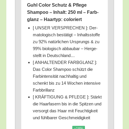
Guhl Color Schutz & Pfle­ge
Sham­poo – Inhalt: 250 ml – Farb­
glanz – Haar­typ: coloriert
[ UNSER VERSPRECHEN ]: Der­
ma­to­lo­gisch bestä­tigt – Inhalts­stof­fe
zu 92% natür­li­chen Ursprungs & zu
99% bio­lo­gisch abbau­bar – Her­ge­
stellt in Deutschland…
[ ANHALTENDER FARBGLANZ ]:
Das Color Sham­poo schützt die
Farb­in­ten­si­tät nach­hal­tig und
schenkt bis zu 14 Wochen inten­si­ve
Farbbrillanz
[ KRÄFTIGUNG & PFLEGE ]: Stärkt
die Haar­fa­sern bis in die Spit­zen und
ver­sorgt das Haar mit Feuch­tig­keit
und fühl­ba­rer Geschmeidigkeit
−18%