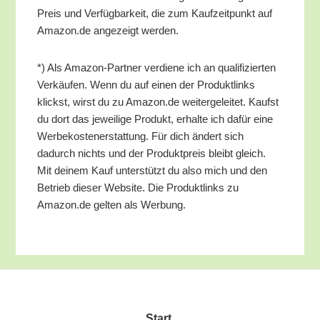
Preis und Ver­füg­bar­keit, die zum Kauf­zeit­punkt auf
Amazon.de ange­zeigt werden.
*) Als Ama­zon-Part­ner ver­die­ne ich an qua­li­fi­zier­ten
Ver­käu­fen. Wenn du auf einen der Pro­dukt­links
klickst, wirst du zu Amazon.de wei­ter­ge­lei­tet. Kaufst
du dort das jewei­li­ge Pro­dukt, erhal­te ich dafür eine
Wer­be­kos­ten­er­stat­tung. Für dich ändert sich
dadurch nichts und der Pro­dukt­preis bleibt gleich.
Mit dei­nem Kauf unter­stützt du also mich und den
Betrieb die­ser Web­site. Die Pro­dukt­links zu
Amazon.de gel­ten als Werbung.
Start