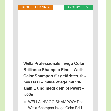
BEST­SEL­LER NR. 9
ANGE­BOT: 43%
Wel­la Pro­fes­sio­nals Invi­go Color
Bril­li­ance Sham­poo Fine – Wel­la
Color Sham­poo für gefärb­tes, fei­
nes Haar – mil­de Pfle­ge mit Vit­
amin E und nied­ri­gem pH-Wert –
500ml
WELLA INVIGO SHAMPOO: Das
Wel­la Sham­poo Invi­go Color Bril­li­