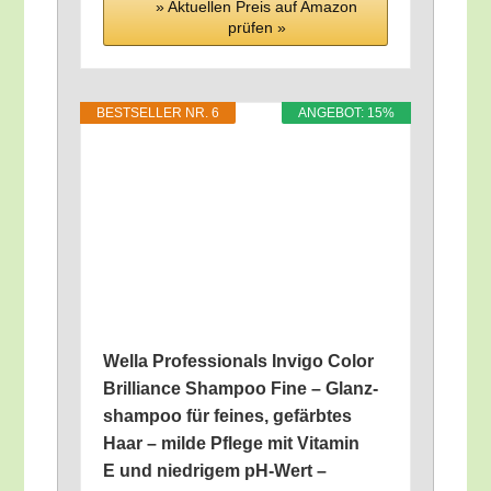
» Aktu­el­len Preis auf Ama­zon
prü­fen »
BEST­SEL­LER NR. 6
ANGE­BOT: 15%
Wel­la Pro­fes­sio­nals Invi­go Color
Bril­li­ance Sham­poo Fine – Glanz­
sham­poo für fei­nes, gefärb­tes
Haar – mil­de Pfle­ge mit Vit­amin
E und nied­ri­gem pH-Wert –