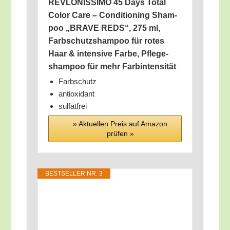
REVLONISSIMO 45 Days Total
Color Care – Con­di­tio­ning Sham­
poo „BRAVE REDS“, 275 ml,
Farb­schutz­sham­poo für rotes
Haar & inten­si­ve Far­be, Pfle­ge­
sham­poo für mehr Farbintensität
Farb­schutz
anti­oxi­dant
sul­fat­frei
» Aktu­el­len Preis auf Ama­zon
prü­fen »
BEST­SEL­LER NR. 3