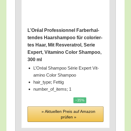
L’O­ré­al Pro­fes­si­on­nel Farb­er­hal­
ten­des Haar­sham­poo für colo­rier­
tes Haar, Mit Res­ver­at­rol, Serie
Expert, Vit­ami­no Color Sham­poo,
300 ml
L’O­ré­al Sham­poo Série Expert Vit­
ami­no Color Shampoo
hair_​type; Fettig
number_​of_​items; 1
−35%
» Aktu­el­len Preis auf Ama­zon
prü­fen »