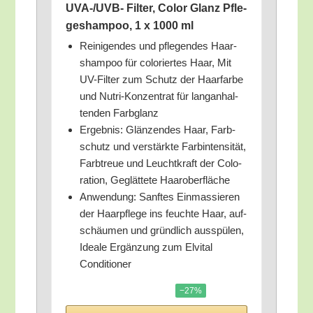
UVA-/UVB- Fil­ter, Color Glanz Pfle­
ge­sham­poo, 1 x 1000 ml
Rei­ni­gen­des und pfle­gen­des Haar­
sham­poo für colo­rier­tes Haar, Mit
UV-Fil­ter zum Schutz der Haar­far­be
und Nut­ri-Kon­zen­trat für lang­an­hal­
ten­den Farbglanz
Ergeb­nis: Glän­zen­des Haar, Farb­
schutz und ver­stärk­te Farb­in­ten­si­tät,
Farb­treue und Leucht­kraft der Colo­
ra­ti­on, Geglät­te­te Haaroberfläche
Anwen­dung: Sanf­tes Ein­mas­sie­ren
der Haar­pfle­ge ins feuch­te Haar, auf­
schäu­men und gründ­lich aus­spü­len,
Idea­le Ergän­zung zum Elvi­tal
Conditioner
−27%