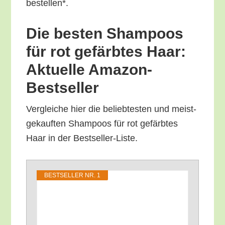
bestellen*.
Die bes­ten Sham­poos
für rot gefärb­tes Haar:
Aktu­el­le Amazon-
Bestseller
Ver­glei­che hier die belieb­tes­ten und meist­
ge­kauf­ten Sham­poos für rot gefärb­tes
Haar in der Bestseller-Liste.
BEST­SEL­LER NR. 1