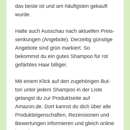
das bes­te ist und am häu­figs­ten gekauft
wurde.
Hal­te auch Aus­schau nach aktu­el­len Preis­
sen­kun­gen (Ange­bo­te). Der­zei­tig güns­ti­ge
Ange­bo­te sind grün mar­kiert. So
bekommst du ein gutes Sham­poo für rot
gefärb­tes Haar billiger.
Mit einem Klick auf den zuge­hö­ri­gen But­
ton unter jedem Sham­poo in der Lis­te
gelangst du zur Pro­dukt­sei­te auf
Amazon.de. Dort kannst du dich über alle
Pro­duk­tei­gen­schaf­ten, Rezen­sio­nen und
Bewer­tun­gen infor­mie­ren und gleich online