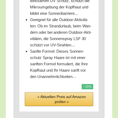
wirk­sa­men UV Schutz, schützt die
Mikro­um­ge­bung der Kopf­haut und
bil­det eine Sonnenbarriere…
Geeig­net für alle Out­door-Akti­vi­tä­
ten: Ob im Strand­ur­laub, beim Wan­
dern oder bei ande­ren Out­door-Akti­
vi­tä­ten, die Son­nen­spray LSF 30
schützt vor UV-Strahlen…
Sanf­te For­mel: Die­ses Son­nen­
schutz Spray Haa­re ist mit einer
sanf­ten For­mel for­mu­liert, die Ihre
Kopf­haut und Ihr Haa­re sanft vor
den Unannehmlichkeiten…
−15%
» Aktu­el­len Preis auf Ama­zon
prü­fen »