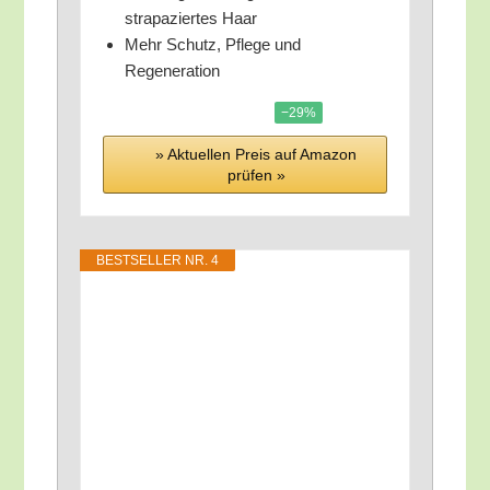
stra­pa­zier­tes Haar
Mehr Schutz, Pfle­ge und
Regeneration
−29%
» Aktu­el­len Preis auf Ama­zon
prü­fen »
BEST­SEL­LER NR. 4