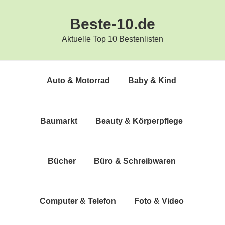
Zur
Zum
Beste-10.de
Hauptnavigation
Inhalt
springen
springen
Aktuelle Top 10 Bestenlisten
Auto & Motorrad
Baby & Kind
Bau­markt
Beau­ty & Körperpflege
Bücher
Büro & Schreibwaren
Com­pu­ter & Telefon
Foto & Video