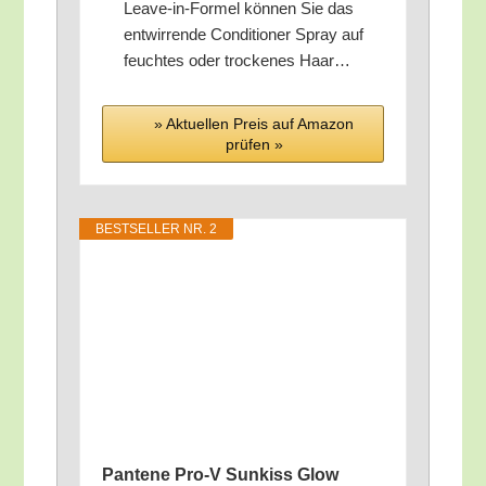
Lea­ve-in-For­mel kön­nen Sie das
ent­wir­ren­de Con­di­tio­ner Spray auf
feuch­tes oder tro­cke­nes Haar…
» Aktu­el­len Preis auf Ama­zon
prü­fen »
BEST­SEL­LER NR. 2
Pan­te­ne Pro‑V Sun­kiss Glow