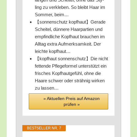
ling zu ver­kle­ben. So bleibt Haar im
Som­mer, beim…
【son­nen­schutz kopfhaut】Gerade
Schei­tel, dün­ne­re Haar­par­tien und
emp­find­li­che Kopf­haut brau­chen im
All­tag extra Auf­merk­sam­keit. Der
leich­te kopfhaut…
【kopf­haut sonnenschutz】Die nicht
fet­ten­de Pfle­ge­for­mel unter­stützt ein
fri­sches Kopf­haut­ge­fühl, ohne die
Haa­re schwer oder sträh­nig wir­ken
zu lassen…
» Aktu­el­len Preis auf Ama­zon
prü­fen »
BEST­SEL­LER NR. 7