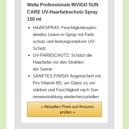
Wel­la Pro­fes­sio­nals INVIGO SUN
CARE UV-Haar­farb­schutz-Spray
150 ml
HAARSPRAY: Feuch­tig­keits­spen­
den­des Lea­ve-in-Spray mit Farb­
schutz und leis­tungs­star­kem UV-
Schutz
UV-FARBSCHUTZ: Schützt die
Haar­far­be vor den Strah­len
der Sonne
SANFTES FINISH: Ange­rei­chert mit
Pro-Vit­amin B5, um Glanz zu ver­
stär­ken und Feuch­tig­keit nach Son­
nen­ein­strah­lung wiederherzustellen
» Aktu­el­len Preis auf Ama­zon
prü­fen »