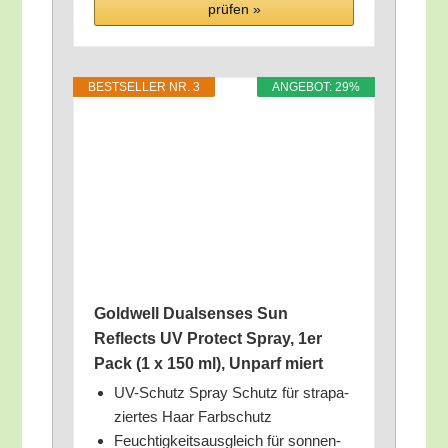
prü­fen »
BEST­SEL­LER NR. 3
ANGE­BOT: 29%
Gold­well Dual­sen­ses Sun
Reflects UV Pro­tect Spray, 1er
Pack (1 x 150 ml), Unparf miert
UV-Schutz Spray Schutz für stra­pa­
zier­tes Haar Farbschutz
Feuch­tig­keits­aus­gleich für son­nen­