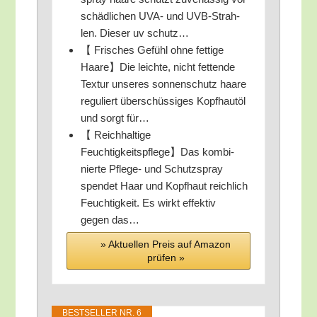
schäd­li­chen UVA- und UVB-Strah­
len. Die­ser uv schutz…
【 Fri­sches Gefühl ohne fet­ti­ge
Haare】Die leich­te, nicht fet­ten­de
Tex­tur unse­res son­nen­schutz haa­re
regu­liert über­schüs­si­ges Kopf­haut­öl
und sorgt für…
【 Reich­hal­ti­ge
Feuchtigkeitspflege】Das kom­bi­
nier­te Pfle­ge- und Schutz­spray
spen­det Haar und Kopf­haut reich­lich
Feuch­tig­keit. Es wirkt effek­tiv
gegen das…
» Aktu­el­len Preis auf Ama­zon
prü­fen »
BEST­SEL­LER NR. 6