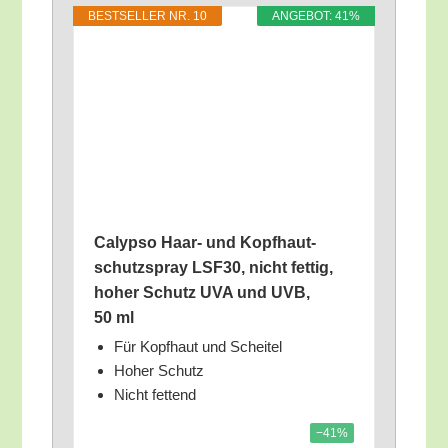
BEST­SEL­LER NR. 10
ANGE­BOT: 41%
Calyp­so Haar- und Kopf­haut­
schutz­spray LSF30, nicht fet­tig,
hoher Schutz UVA und UVB,
50 ml
Für Kopf­haut und Scheitel
Hoher Schutz
Nicht fet­tend
−41%