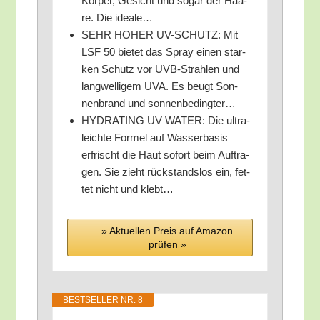
Kör­per, Gesicht und sogar der Haa­
re. Die ideale…
SEHR HOHER UV-SCHUTZ: Mit
LSF 50 bie­tet das Spray einen star­
ken Schutz vor UVB-Strah­len und
lang­wel­li­gem UVA. Es beugt Son­
nen­brand und sonnenbedingter…
HYDRATING UV WATER: Die ultra-
leich­te For­mel auf Was­ser­ba­sis
erfrischt die Haut sofort beim Auf­tra­
gen. Sie zieht rück­stands­los ein, fet­
tet nicht und klebt…
» Aktu­el­len Preis auf Ama­zon
prü­fen »
BEST­SEL­LER NR. 8