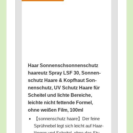
Haar Son­nensch­son­nen­schutz
haa­reutz Spray LSF 30, Son­nen­
schutz Haa­re & Kopf­haut Son­
nen­schutz, UV Schutz Haa­re für
Schei­tel und lich­te Berei­che,
leich­te nicht fet­ten­de For­mel,
ohne wei­ßen Film, 100ml
【son­nen­schutz haare】Der fei­ne
Sprüh­ne­bel legt sich leicht auf Haar­
län­gen und Schei­tel, ohne das Sty­