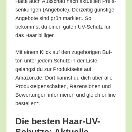
Hal­te auch Aus­schau nach aktu­el­len Preis­
sen­kun­gen (Ange­bo­te). Der­zei­tig güns­ti­ge
Ange­bo­te sind grün mar­kiert. So
bekommst du einen guten UV-Schutz für
das Haar billiger.
Mit einem Klick auf den zuge­hö­ri­gen But­
ton unter jedem Schutz in der Lis­te
gelangst du zur Pro­dukt­sei­te auf
Amazon.de. Dort kannst du dich über alle
Pro­duk­tei­gen­schaf­ten, Rezen­sio­nen und
Bewer­tun­gen infor­mie­ren und gleich online
bestellen*.
Die bes­ten Haar-UV-
Schut­ze: Aktu­el­le