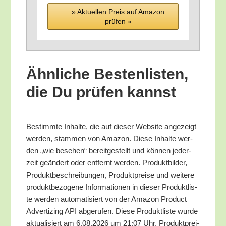
» Aktu­el­len Preis auf Ama­zon
prü­fen »
Ähn­li­che Bes­ten­lis­ten,
die Du prü­fen kannst
Bestimm­te Inhal­te, die auf die­ser Web­site ange­zeigt
wer­den, stam­men von Ama­zon. Die­se Inhal­te wer­
den „wie bese­hen“ bereit­ge­stellt und kön­nen jeder­
zeit geän­dert oder ent­fernt wer­den. Pro­dukt­bil­der,
Pro­dukt­be­schrei­bun­gen, Pro­dukt­prei­se und wei­te­re
pro­dukt­be­zo­ge­ne Infor­ma­tio­nen in die­ser Pro­dukt­lis­
te wer­den auto­ma­ti­siert von der Ama­zon Pro­duct
Adver­tiz­ing API abge­ru­fen. Die­se Pro­dukt­lis­te wur­de
aktua­li­siert am 6.08.2026 um 21:07 Uhr. Pro­dukt­prei­