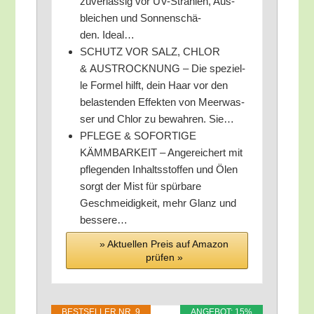
zuver­läs­sig vor UV-Strah­len, Aus­
blei­chen und Son­nen­schä­
den. Ideal…
SCHUTZ VOR SALZ, CHLOR
& AUSTROCKNUNG – Die spe­zi­el­
le For­mel hilft, dein Haar vor den
belas­ten­den Effek­ten von Meer­was­
ser und Chlor zu bewah­ren. Sie…
PFLEGE & SOFORTIGE
KÄMMBARKEIT – Ange­rei­chert mit
pfle­gen­den Inhalts­stof­fen und Ölen
sorgt der Mist für spür­ba­re
Geschmei­dig­keit, mehr Glanz und
bessere…
» Aktu­el­len Preis auf Ama­zon
prü­fen »
BEST­SEL­LER NR. 9
ANGE­BOT: 15%