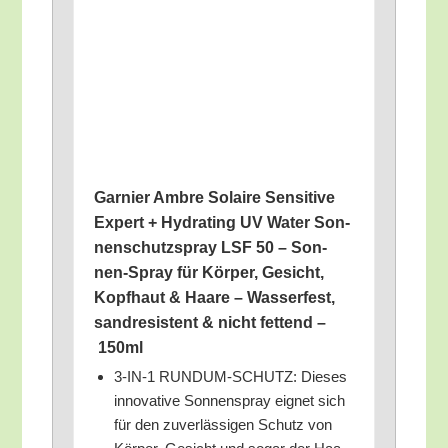
Gar­nier Ambre Solai­re Sen­si­ti­ve
Expert + Hydrating UV Water Son­
nen­schutz­spray LSF 50 – Son­
nen-Spray für Kör­per, Gesicht,
Kopf­haut & Haa­re – Was­ser­fest,
sand­re­sis­tent & nicht fet­tend –
150ml
3‑IN‑1 RUNDUM-SCHUTZ: Die­ses
inno­va­ti­ve Son­nen­spray eig­net sich
für den zuver­läs­si­gen Schutz von