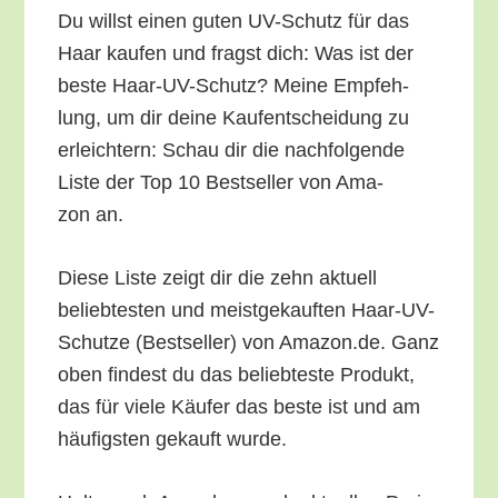
Du willst einen guten UV-Schutz für das
Haar kau­fen und fragst dich: Was ist der
bes­te Haar-UV-Schutz? Mei­ne Emp­feh­
lung, um dir dei­ne Kauf­ent­schei­dung zu
erleich­tern: Schau dir die nach­fol­gen­de
Lis­te der Top 10 Best­sel­ler von Ama­
zon an.
Die­se Lis­te zeigt dir die zehn aktu­ell
belieb­tes­ten und meist­ge­kauf­ten Haar-UV-
Schut­ze (Best­sel­ler) von Amazon.de. Ganz
oben fin­dest du das belieb­tes­te Pro­dukt,
das für vie­le Käu­fer das bes­te ist und am
häu­figs­ten gekauft wurde.