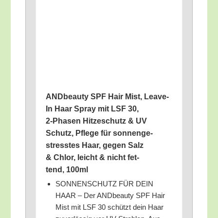
AND­be­au­ty SPF Hair Mist, Lea­ve-
In Haar Spray mit LSF 30,
2‑Phasen Hit­ze­schutz & UV
Schutz, Pfle­ge für son­nen­ge­
stress­tes Haar, gegen Salz
& Chlor, leicht & nicht fet­
tend, 100ml
SONNENSCHUTZ FÜR DEIN
HAAR – Der AND­be­au­ty SPF Hair
Mist mit LSF 30 schützt dein Haar