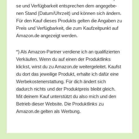
se und Ver­füg­bar­keit ent­spre­chen dem ange­ge­be­
nen Stand (Datum/​Uhrzeit) und kön­nen sich ändern.
Für den Kauf die­ses Pro­dukts gel­ten die Anga­ben zu
Preis und Ver­füg­bar­keit, die zum Kauf­zeit­punkt auf
Amazon.de ange­zeigt werden.
*) Als Ama­zon-Part­ner ver­die­ne ich an qua­li­fi­zier­ten
Ver­käu­fen. Wenn du auf einen der Pro­dukt­links
klickst, wirst du zu Amazon.de wei­ter­ge­lei­tet. Kaufst
du dort das jewei­li­ge Pro­dukt, erhal­te ich dafür eine
Wer­be­kos­ten­er­stat­tung. Für dich ändert sich
dadurch nichts und der Pro­dukt­preis bleibt gleich.
Mit dei­nem Kauf unter­stützt du also mich und den
Betrieb die­ser Web­site. Die Pro­dukt­links zu
Amazon.de gel­ten als Werbung.