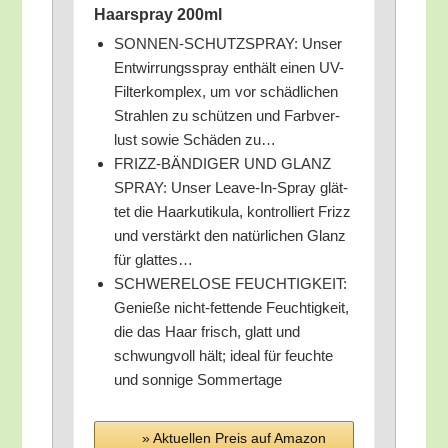
Haar­spray 200ml
SONNEN-SCHUTZSPRAY: Unser
Ent­wir­rungs­spray ent­hält einen UV-
Fil­ter­kom­plex, um vor schäd­li­chen
Strah­len zu schüt­zen und Farb­ver­
lust sowie Schä­den zu…
FRIZZ-BÄNDIGER UND GLANZ
SPRAY: Unser Lea­ve-In-Spray glät­
tet die Haar­kuti­ku­la, kon­trol­liert Frizz
und ver­stärkt den natür­li­chen Glanz
für glattes…
SCHWERELOSE FEUCHTIGKEIT:
Genie­ße nicht-fet­ten­de Feuch­tig­keit,
die das Haar frisch, glatt und
schwung­voll hält; ide­al für feuch­te
und son­ni­ge Sommertage
» Aktu­el­len Preis auf Ama­zon