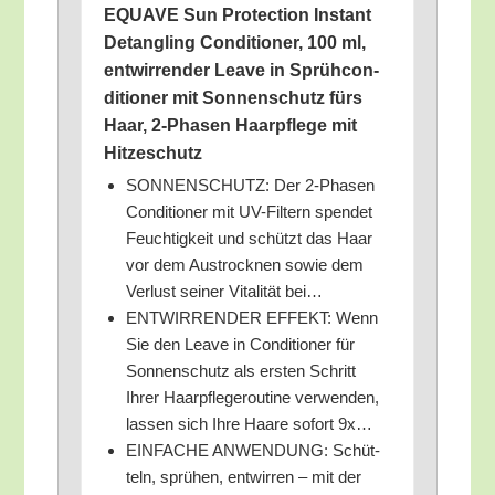
EQUAVE Sun Pro­tec­tion Instant
Detang­ling Con­di­tio­ner, 100 ml,
ent­wir­ren­der Lea­ve in Sprüh­con­
di­tio­ner mit Son­nen­schutz fürs
Haar, 2‑Phasen Haar­pfle­ge mit
Hitzeschutz
SONNENSCHUTZ: Der 2‑Phasen
Con­di­tio­ner mit UV-Fil­tern spen­det
Feuch­tig­keit und schützt das Haar
vor dem Aus­trock­nen sowie dem
Ver­lust sei­ner Vita­li­tät bei…
ENTWIRRENDER EFFEKT: Wenn
Sie den Lea­ve in Con­di­tio­ner für
Son­nen­schutz als ers­ten Schritt
Ihrer Haar­pfle­ge­rou­ti­ne ver­wen­den,
las­sen sich Ihre Haa­re sofort 9x…
EINFACHE ANWENDUNG: Schüt­
teln, sprü­hen, ent­wir­ren – mit der