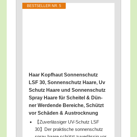
BEST­SEL­LER NR. 5
Haar Kopf­haut Son­nen­schutz
LSF 30, Son­nen­schutz Haa­re, Uv
Schutz Haa­re und Son­nen­schutz
Spray Haa­re für Schei­tel & Dün­
ner Wer­den­de Berei­che, Schützt
vor Schä­den & Austrocknung
【Zuver­läs­si­ger UV-Schutz LSF
30】Der prak­ti­sche son­nen­schutz
spray haa­re schützt zuver­läs­sig vor