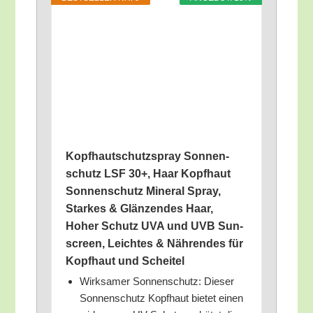
Kopf­haut­schutz­spray Son­nen­
schutz LSF 30+, Haar Kopf­haut
Son­nen­schutz Mine­ral Spray,
Star­kes & Glän­zen­des Haar,
Hoher Schutz UVA und UVB Sun­
screen, Leich­tes & Näh­ren­des für
Kopf­haut und Scheitel
Wirk­sa­mer Son­nen­schutz: Die­ser
Son­nen­schutz Kopf­haut bie­tet einen