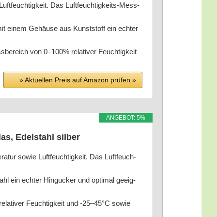
t­feuch­tig­keit. Das Luft­feuch­tig­keits-Mess­
 mit einem Gehäu­se aus Kunst­stoff ein ech­ter
­be­reich von 0–100% rela­ti­ver Feuch­tig­keit
» Aktu­el­len Preis auf Ama­zon prü­fen »
ANGE­BOT: 5%
as, Edel­stahl silber
­tur sowie Luft­feuch­tig­keit. Das Luft­feuch­
l ein ech­ter Hin­gu­cker und opti­mal geeig­
rela­ti­ver Feuch­tig­keit und ‑25–45°C sowie