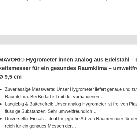
MAVORI® Hygro­me­ter innen ana­log aus Edel­stahl – ele­
keits­mes­ser für ein gesun­des Raum­kli­ma – umwelt­freun
Ø 9,5 cm
Zuver­läs­si­ge Mess­wer­te: Unser Hygro­me­ter lie­fert genaue und zuve
Raum­kli­ma. Bei Bedarf ist mit der vorhandenen…
Lang­le­big & Bat­te­riefreiI: Unser ana­log Hygro­me­ter ist frei von Pla
flüs­si­ge Sub­stan­zen. Sehr umweltfreundlich…
Uni­ver­sel­ler Ein­satz: Ide­al für jeg­li­che Art von Räu­men oder für d
reich für ein genau­es Mes­sen der…