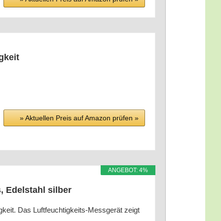
igkeit
» Aktu­el­len Preis auf Ama­zon prü­fen »
ANGE­BOT: 4%
, Edel­stahl silber
­keit. Das Luft­feuch­tig­keits-Mess­ge­rät zeigt