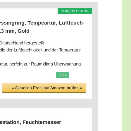
ANGE­BOT: 18%
sing­ring, Tem­pear­tur, Luft­feuch­
 113 mm, Gold
 Deutsch­land hergestellt
le der Luft­feuch­tig­keit und der Tem­pe­ra­tur
­ra­tur, per­fekt zur Raum­kli­ma Überwachung
−18%
» Aktu­el­len Preis auf Ama­zon prü­fen »
s­sta­ti­on, Feuchtemesser