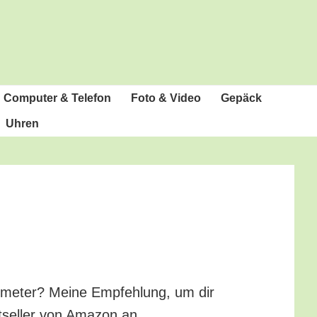
Com­pu­ter & Telefon
Foto & Video
Gepäck
Uhren
o­me­ter? Mei­ne Emp­feh­lung, um dir
t­sel­ler von Ama­zon an.