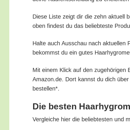
Die­se Lis­te zeigt dir die zehn aktu­ell
oben fin­dest du das belieb­tes­te Pro­d
Hal­te auch Aus­schau nach aktu­el­len Pr
bekommst du ein gutes Haar­hy­gro­me­te
Mit einem Klick auf den zuge­hö­ri­gen B
Amazon.de. Dort kannst du dich über all
bestellen*.
Die bes­ten Haar­hy­gro­
Ver­glei­che hier die belieb­tes­ten und m