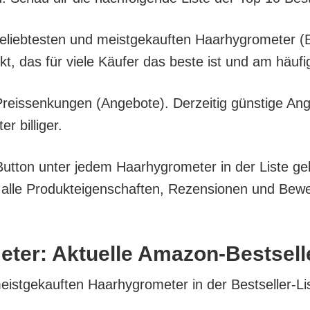
 belieb­tes­ten und meist­ge­kauf­ten Haar­hy­gro­me­te
ukt, das für vie­le Käu­fer das bes­te ist und am häu­f
eis­sen­kun­gen (Ange­bo­te). Der­zei­tig güns­ti­ge An
r billiger.
ut­ton unter jedem Haar­hy­gro­me­ter in der Lis­te gel
e Pro­duk­tei­gen­schaf­ten, Rezen­sio­nen und Bewer­
me­ter: Aktu­el­le Amazon-Bestsell
eist­ge­kauf­ten Haar­hy­gro­me­ter in der Bestseller-Li