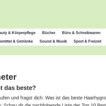
u­ty & Körperpflege
Bücher
Büro & Schreibwaren
­mit­tel & Getränke
Sound & Musik
Sport & Freizeit
eter
ist das beste?
au­fen und fragst dich: Was ist das bes­te Haar­hy­gr
rn: Schau dir die nach­fol­gen­de Lis­te der Top 10 Bes