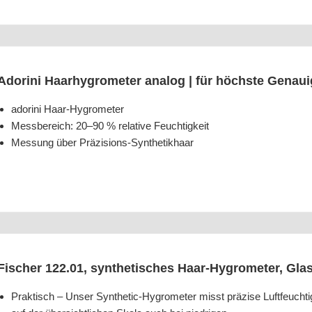
Ado­ri­ni Haar­hy­gro­me­ter ana­log | für höchs­te Genau
ado­ri­ni Haar-Hygrometer
Mess­be­reich: 20–90 % rela­ti­ve Feuchtigkeit
Mes­sung über Präzisions-Synthetikhaar
Fischer 122.01, syn­the­ti­sches Haar-Hygro­me­ter, Glas
Prak­tisch – Unser Syn­the­tic-Hygro­me­ter misst prä­zi­se Luft­feuch­tig