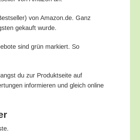
r (Best­sel­ler) von Amazon.de. Ganz
igs­ten gekauft wurde.
ge­bo­te sind grün mar­kiert. So
angst du zur Pro­dukt­sei­te auf
tun­gen infor­mie­ren und gleich online
er
ste.