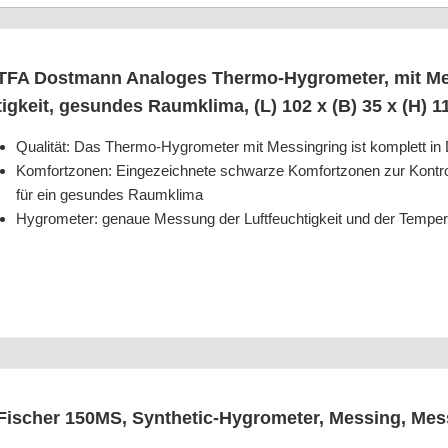
TFA Dost­mann Ana­lo­ges Ther­mo-Hygro­me­ter, mit Mes­
tig­keit, gesun­des Raum­kli­ma, (L) 102 x (B) 35 x (H)
Qua­li­tät: Das Ther­mo-Hygro­me­ter mit Mes­sing­ring ist kom­plett in
Kom­fort­zo­nen: Ein­ge­zeich­ne­te schwar­ze Kom­fort­zo­nen zur Kon­trol­
für ein gesun­des Raumklima
Hygro­me­ter: genaue Mes­sung der Luft­feuch­tig­keit und der Tem­pe
Fischer 150MS, Syn­the­tic-Hygro­me­ter, Mes­sing, Mes