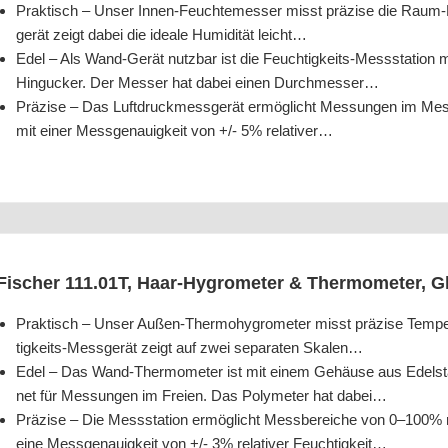
Prak­tisch – Unser Innen-Feuch­te­mes­ser misst prä­zi­se die Raum-Luf
ge­rät zeigt dabei die idea­le Humi­di­tät leicht…
Edel – Als Wand-Gerät nutz­bar ist die Feuch­tig­keits-Mess­sta­ti­on
Hin­gu­cker. Der Mes­ser hat dabei einen Durchmesser…
Prä­zi­se – Das Luft­druck­mess­ge­rät ermög­licht Mes­sun­gen im Mess
mit einer Mess­ge­nau­ig­keit von +/- 5% relativer…
Fischer 111.01T, Haar-Hygro­me­ter & Ther­mo­me­ter, Gl
Prak­tisch – Unser Außen-Ther­mo­hy­gro­me­ter misst prä­zi­se Tem­pe­ra
tig­keits-Mess­ge­rät zeigt auf zwei sepa­ra­ten Skalen…
Edel – Das Wand-Ther­mo­me­ter ist mit einem Gehäu­se aus Edel­stah
net für Mes­sun­gen im Frei­en. Das Poly­me­ter hat dabei…
Prä­zi­se – Die Mess­sta­ti­on ermög­licht Mess­be­rei­che von 0–100% 
eine Mess­ge­nau­ig­keit von +/- 3% rela­ti­ver Feuchtigkeit…