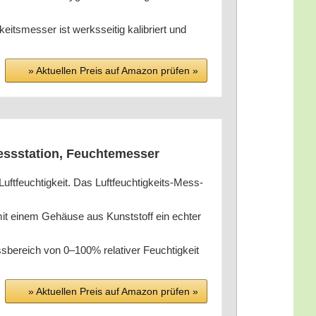
­keits­mes­ser ist werks­sei­tig kali­briert und
» Aktu­el­len Preis auf Ama­zon prü­fen »
Mess­sta­ti­on, Feuchtemesser
t­feuch­tig­keit. Das Luft­feuch­tig­keits-Mess­
 mit einem Gehäu­se aus Kunst­stoff ein ech­ter
­be­reich von 0–100% rela­ti­ver Feuch­tig­keit
» Aktu­el­len Preis auf Ama­zon prü­fen »