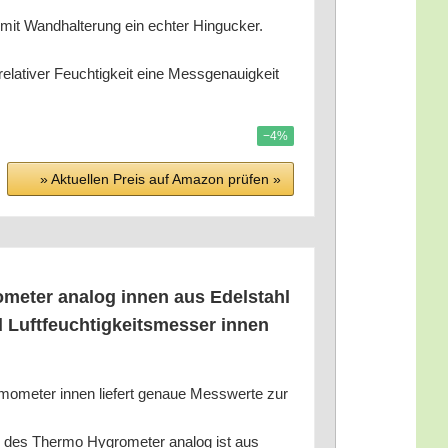
 Wand­hal­te­rung ein ech­ter Hin­gu­cker.
a­ti­ver Feuch­tig­keit eine Mess­ge­nau­ig­keit
−4%
» Aktu­el­len Preis auf Ama­zon prü­fen »
me­ter ana­log innen aus Edel­stahl
 Luft­feuch­tig­keits­mes­ser innen
mo­me­ter innen lie­fert genaue Mess­wer­te zur
ß des Ther­mo Hygro­me­ter ana­log ist aus