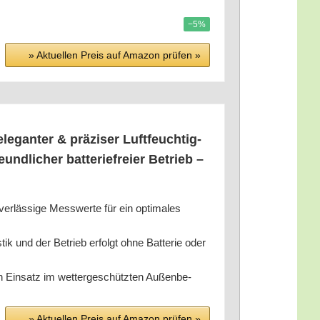
−5%
» Aktu­el­len Preis auf Ama­zon prü­fen »
gan­ter & prä­zi­ser Luft­feuch­tig­
d­li­cher bat­te­riefrei­er Betrieb –
r­läs­si­ge Mess­wer­te für ein opti­ma­les
s­tik und der Betrieb erfolgt ohne Bat­te­rie oder
en Ein­satz im wet­ter­ge­schütz­ten Außen­be­
» Aktu­el­len Preis auf Ama­zon prü­fen »