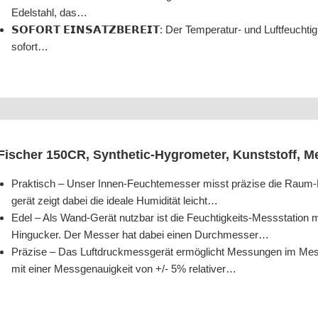
Edel­stahl, das…
𝗦𝗢𝗙𝗢𝗥𝗧 𝗘𝗜𝗡𝗦𝗔𝗧𝗭𝗕𝗘𝗥𝗘𝗜𝗧: Der Tem­pe­ra­tur- und Luft­feuch­tig
sofort…
Fischer 150CR, Syn­the­tic-Hygro­me­ter, Kunst­stoff, 
Prak­tisch – Unser Innen-Feuch­te­mes­ser misst prä­zi­se die Raum-Luf
ge­rät zeigt dabei die idea­le Humi­di­tät leicht…
Edel – Als Wand-Gerät nutz­bar ist die Feuch­tig­keits-Mess­sta­ti­on
Hin­gu­cker. Der Mes­ser hat dabei einen Durchmesser…
Prä­zi­se – Das Luft­druck­mess­ge­rät ermög­licht Mes­sun­gen im Mess
mit einer Mess­ge­nau­ig­keit von +/- 5% relativer…