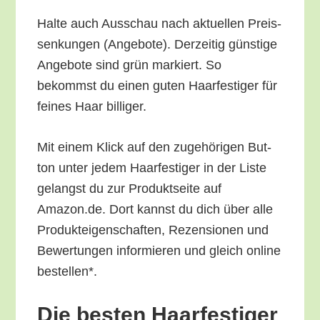
Hal­te auch Aus­schau nach aktu­el­len Preis­
sen­kun­gen (Ange­bo­te). Der­zei­tig güns­ti­ge
Ange­bo­te sind grün mar­kiert. So
bekommst du einen guten Haar­fes­ti­ger für
fei­nes Haar billiger.
Mit einem Klick auf den zuge­hö­ri­gen But­
ton unter jedem Haar­fes­ti­ger in der Lis­te
gelangst du zur Pro­dukt­sei­te auf
Amazon.de. Dort kannst du dich über alle
Pro­duk­tei­gen­schaf­ten, Rezen­sio­nen und
Bewer­tun­gen infor­mie­ren und gleich online
bestellen*.
Die bes­ten Haar­fes­ti­ger