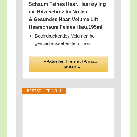
Schaum Fei­nes Haar, Haar­sty­ling
mit Hit­ze­schutz für Vol­les
& Gesun­des Haar, Volu­me Lift
Haar­schaum Fei­nes Haar,195ml
Beein­dru­cken­des Volu­men bei
gesund aus­se­hen­dem Haar
» Aktu­el­len Preis auf Ama­zon
prü­fen »
BEST­SEL­LER NR. 4