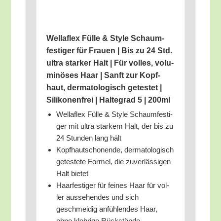
Wel­laflex Fül­le & Style Schaum­
fes­ti­ger für Frau­en | Bis zu 24 Std.
ultra star­ker Halt | Für vol­les, volu­
mi­nö­ses Haar | Sanft zur Kopf­
haut, der­ma­to­lo­gisch getes­tet |
Sili­ko­nen­frei | Hal­te­grad 5 | 200ml
Wel­laflex Fül­le & Style Schaum­fes­ti­
ger mit ultra star­kem Halt, der bis zu
24 Stun­den lang hält
Kopf­haut­scho­nen­de, der­ma­to­lo­gisch
getes­te­te For­mel, die zuver­läs­si­gen
Halt bietet
Haar­fes­ti­ger für fei­nes Haar für vol­
ler aus­se­hen­des und sich
geschmei­dig anfüh­len­des Haar,
ohne kleb­ri­ge Rückstände