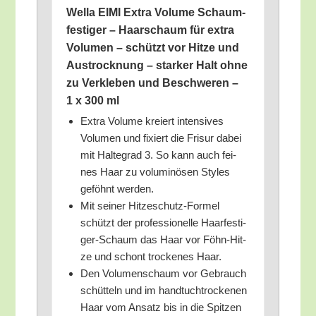
Wel­la EIMI Extra Volu­me Schaum­
fes­ti­ger – Haar­schaum für extra
Volu­men – schützt vor Hit­ze und
Aus­trock­nung – star­ker Halt ohne
zu Ver­kle­ben und Beschwe­ren –
1 x 300 ml
Extra Volu­me kre­iert inten­si­ves
Volu­men und fixiert die Fri­sur dabei
mit Hal­te­grad 3. So kann auch fei­
nes Haar zu volu­mi­nö­sen Styl­es
geföhnt werden.
Mit sei­ner Hit­ze­schutz-For­mel
schützt der pro­fes­sio­nel­le Haar­fes­ti­
ger-Schaum das Haar vor Föhn-Hit­
ze und schont tro­cke­nes Haar.
Den Volu­men­schaum vor Gebrauch
schüt­teln und im hand­tuch­tro­cke­nen
Haar vom Ansatz bis in die Spit­zen