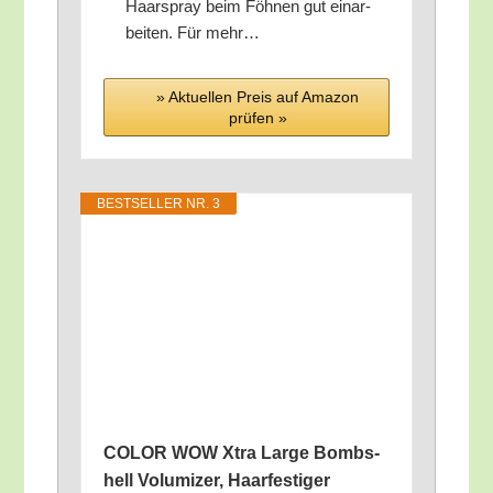
Haar­spray beim Föh­nen gut ein­ar­
bei­ten. Für mehr…
» Aktu­el­len Preis auf Ama­zon
prü­fen »
BEST­SEL­LER NR. 3
COLOR WOW Xtra Lar­ge Bomb­s­
hell Volu­mi­zer, Haar­fes­ti­ger