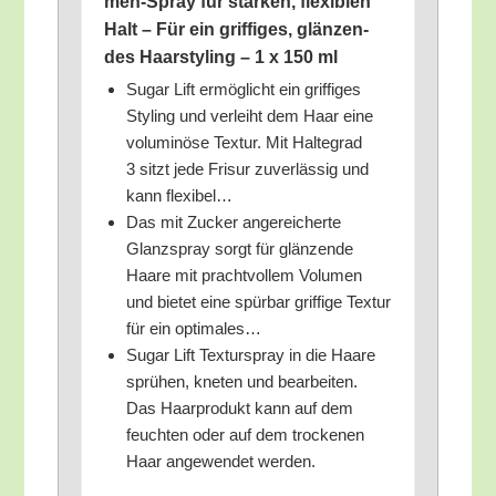
men-Spray für star­ken, fle­xi­blen
Halt – Für ein grif­fi­ges, glän­zen­
des Haar­sty­ling – 1 x 150 ml
Sugar Lift ermög­licht ein grif­fi­ges
Sty­ling und ver­leiht dem Haar eine
volu­mi­nö­se Tex­tur. Mit Hal­te­grad
3 sitzt jede Fri­sur zuver­läs­sig und
kann flexibel…
Das mit Zucker ange­rei­cher­te
Glanz­spray sorgt für glän­zen­de
Haa­re mit pracht­vol­lem Volu­men
und bie­tet eine spür­bar grif­fi­ge Tex­tur
für ein optimales…
Sugar Lift Tex­tur­spray in die Haa­re
sprü­hen, kne­ten und bear­bei­ten.
Das Haar­pro­dukt kann auf dem
feuch­ten oder auf dem tro­cke­nen
Haar ange­wen­det werden.