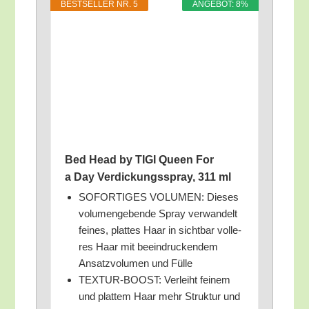
BEST­SEL­LER NR. 5
ANGE­BOT: 8%
Bed Head by TIGI Queen For
a Day Ver­di­ckungs­spray, 311 ml
SOFORTIGES VOLUMEN: Die­ses
volu­men­ge­ben­de Spray ver­wan­delt
fei­nes, plat­tes Haar in sicht­bar vol­le­
res Haar mit beein­dru­cken­dem
Ansatz­vo­lu­men und Fülle
TEXTUR-BOOST: Ver­leiht fei­nem
und plat­tem Haar mehr Struk­tur und