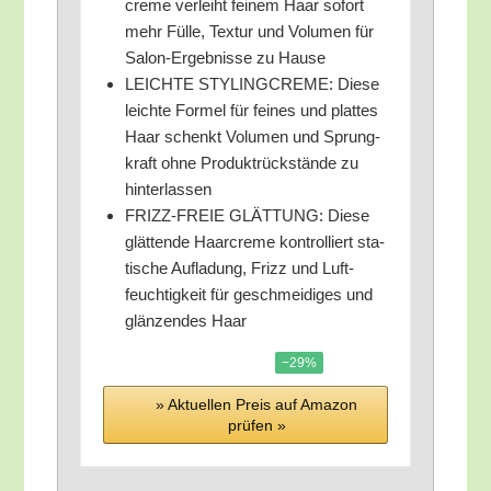
creme ver­leiht fei­nem Haar sofort
mehr Fül­le, Tex­tur und Volu­men für
Salon-Ergeb­nis­se zu Hause
LEICHTE STYLINGCREME: Die­se
leich­te For­mel für fei­nes und plat­tes
Haar schenkt Volu­men und Sprung­
kraft ohne Pro­dukt­rück­stän­de zu
hinterlassen
FRIZZ-FREIE GLÄTTUNG: Die­se
glät­ten­de Haar­creme kon­trol­liert sta­
ti­sche Auf­la­dung, Frizz und Luft­
feuch­tig­keit für geschmei­di­ges und
glän­zen­des Haar
−29%
» Aktu­el­len Preis auf Ama­zon
prü­fen »