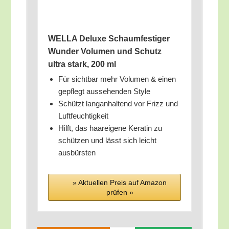
WELLA Delu­xe Schaum­fes­ti­ger
Wun­der Volu­men und Schutz
ultra stark, 200 ml
Für sicht­bar mehr Volu­men & einen
gepflegt aus­se­hen­den Style
Schützt lang­an­hal­tend vor Frizz und
Luftfeuchtigkeit
Hilft, das haar­ei­ge­ne Kera­tin zu
schüt­zen und lässt sich leicht
ausbürsten
» Aktu­el­len Preis auf Ama­zon
prü­fen »