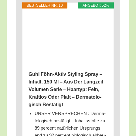
BEST­SEL­LER NR. 10
ANGE­BOT: 52%
Guhl Föhn-Aktiv Sty­ling Spray –
Inhalt: 150 Ml – Aus Der Lang­zeit
Volu­men Serie – Haar­typ: Fein,
Kraft­los Oder Platt – Der­ma­to­lo­
gisch Bestätigt
UNSER VERSPRECHEN : Der­ma­
to­lo­gisch bestä­tigt – Inhalts­stof­fe zu
89 per­cent natür­li­chen Ursprungs
and zu 92 per­cent bio­lo­gisch abbau­