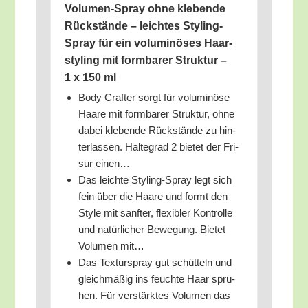
Volu­men-Spray ohne kle­ben­de
Rück­stän­de – leich­tes Sty­ling-
Spray für ein volu­mi­nö­ses Haar­
sty­ling mit form­ba­rer Struk­tur –
1 x 150 ml
Body Craf­ter sorgt für volu­mi­nö­se
Haa­re mit form­ba­rer Struk­tur, ohne
dabei kle­ben­de Rück­stän­de zu hin­
ter­las­sen. Hal­te­grad 2 bie­tet der Fri­
sur einen…
Das leich­te Sty­ling-Spray legt sich
fein über die Haa­re und formt den
Style mit sanf­ter, fle­xi­bler Kon­trol­le
und natür­li­cher Bewe­gung. Bie­tet
Volu­men mit…
Das Tex­tur­spray gut schüt­teln und
gleich­mä­ßig ins feuch­te Haar sprü­
hen. Für ver­stärk­tes Volu­men das