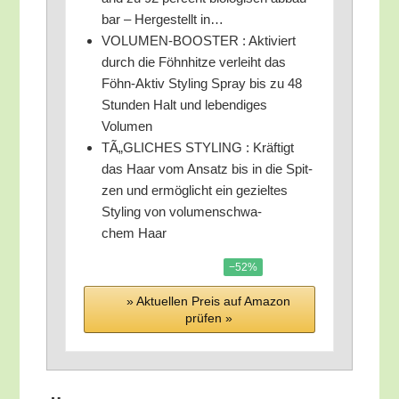
bar – Her­ge­stellt in…
VOLUMEN-BOOSTER : Akti­viert
durch die Föhn­hit­ze ver­leiht das
Föhn-Aktiv Sty­ling Spray bis zu 48
Stun­den Halt und leben­di­ges
Volumen
TÃ„GLICHES STYLING : Kräf­tigt
das Haar vom Ansatz bis in die Spit­
zen und ermög­licht ein geziel­tes
Sty­ling von volu­men­schwa­
chem Haar
−52%
» Aktu­el­len Preis auf Ama­zon
prü­fen »