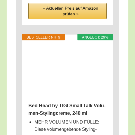
» Aktu­el­len Preis auf Ama­zon
prü­fen »
BEST­SEL­LER NR. 9
ANGE­BOT: 29%
Bed Head by TIGI Small Talk Volu­
men-Sty­ling­creme, 240 ml
MEHR VOLUMEN UND FÜLLE:
Die­se volu­men­ge­ben­de Sty­ling­