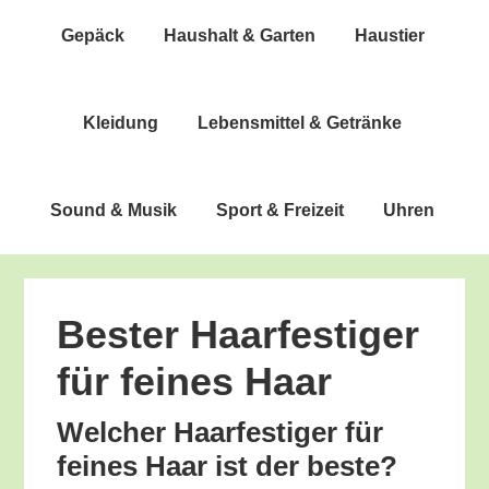
Gepäck
Haus­halt & Garten
Haus­tier
Klei­dung
Lebens­mit­tel & Getränke
Sound & Musik
Sport & Freizeit
Uhren
Bes­ter Haar­fes­ti­ger
für fei­nes Haar
Wel­cher Haar­fes­ti­ger für
fei­nes Haar ist der beste?