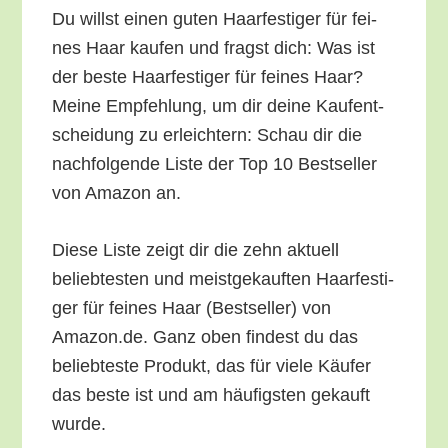
Du willst einen guten Haar­fes­ti­ger für fei­
nes Haar kau­fen und fragst dich: Was ist
der bes­te Haar­fes­ti­ger für fei­nes Haar?
Mei­ne Emp­feh­lung, um dir dei­ne Kauf­ent­
schei­dung zu erleich­tern: Schau dir die
nach­fol­gen­de Lis­te der Top 10 Best­sel­ler
von Ama­zon an.
Die­se Lis­te zeigt dir die zehn aktu­ell
belieb­tes­ten und meist­ge­kauf­ten Haar­fes­ti­
ger für fei­nes Haar (Best­sel­ler) von
Amazon.de. Ganz oben fin­dest du das
belieb­tes­te Pro­dukt, das für vie­le Käu­fer
das bes­te ist und am häu­figs­ten gekauft
wurde.