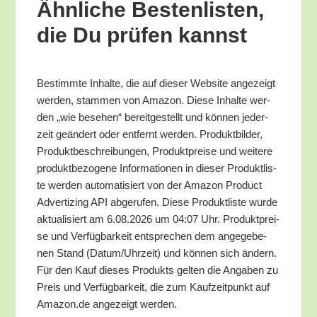
Ähn­li­che Bes­ten­lis­ten,
die Du prü­fen kannst
Bestimm­te Inhal­te, die auf die­ser Web­site ange­zeigt
wer­den, stam­men von Ama­zon. Die­se Inhal­te wer­
den „wie bese­hen“ bereit­ge­stellt und kön­nen jeder­
zeit geän­dert oder ent­fernt wer­den. Pro­dukt­bil­der,
Pro­dukt­be­schrei­bun­gen, Pro­dukt­prei­se und wei­te­re
pro­dukt­be­zo­ge­ne Infor­ma­tio­nen in die­ser Pro­dukt­lis­
te wer­den auto­ma­ti­siert von der Ama­zon Pro­duct
Adver­tiz­ing API abge­ru­fen. Die­se Pro­dukt­lis­te wur­de
aktua­li­siert am 6.08.2026 um 04:07 Uhr. Pro­dukt­prei­
se und Ver­füg­bar­keit ent­spre­chen dem ange­ge­be­
nen Stand (Datum/​Uhrzeit) und kön­nen sich ändern.
Für den Kauf die­ses Pro­dukts gel­ten die Anga­ben zu
Preis und Ver­füg­bar­keit, die zum Kauf­zeit­punkt auf
Amazon.de ange­zeigt werden.