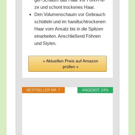
ze und schont tro­cke­nes Haar.
Den Volu­men­schaum vor Gebrauch
schüt­teln und im hand­tuch­tro­cke­nen
Haar vom Ansatz bis in die Spit­zen
ein­ar­bei­ten. Anschlie­ßend Föh­nen
und Stylen.
» Aktu­el­len Preis auf Ama­zon
prü­fen »
BEST­SEL­LER NR. 7
ANGE­BOT: 24%