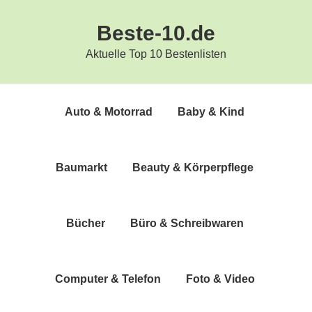
Zur
Zum
Beste-10.de
Hauptnavigation
Inhalt
springen
springen
Aktuelle Top 10 Bestenlisten
Auto & Motorrad
Baby & Kind
Bau­markt
Beau­ty & Körperpflege
Bücher
Büro & Schreibwaren
Com­pu­ter & Telefon
Foto & Video