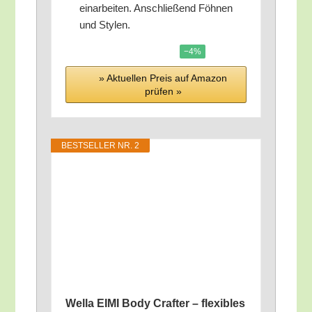
ein­ar­bei­ten. Anschlie­ßend Föh­nen
und Stylen.
−4%
» Aktu­el­len Preis auf Ama­zon
prü­fen »
BEST­SEL­LER NR. 2
Wel­la EIMI Body Craf­ter – fle­xi­bles