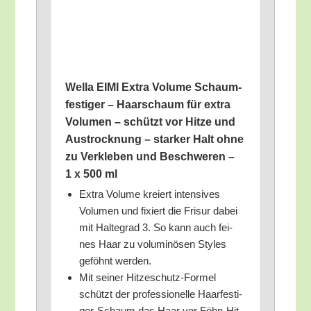
Wel­la EIMI Extra Volu­me Schaum­
fes­ti­ger – Haar­schaum für extra
Volu­men – schützt vor Hit­ze und
Aus­trock­nung – star­ker Halt ohne
zu Ver­kle­ben und Beschwe­ren –
1 x 500 ml
Extra Volu­me kre­iert inten­si­ves
Volu­men und fixiert die Fri­sur dabei
mit Hal­te­grad 3. So kann auch fei­
nes Haar zu volu­mi­nö­sen Styl­es
geföhnt werden.
Mit sei­ner Hit­ze­schutz-For­mel
schützt der pro­fes­sio­nel­le Haar­fes­ti­
ger-Schaum das Haar vor Föhn-Hit­