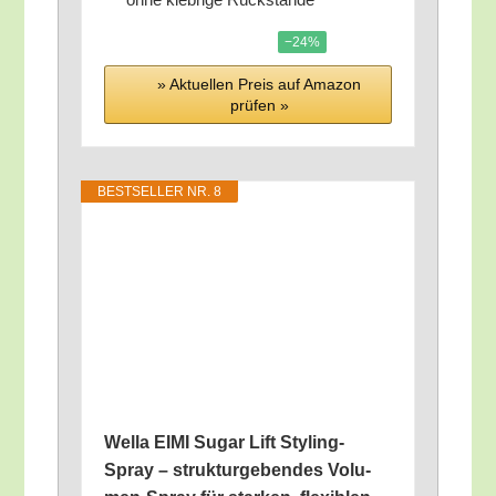
−24%
» Aktu­el­len Preis auf Ama­zon
prü­fen »
BEST­SEL­LER NR. 8
Wel­la EIMI Sugar Lift Sty­ling-
Spray – struk­tur­ge­ben­des Volu­