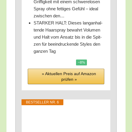
Grif­fig­keit mit einem schwe­re­lo­sen
Spray ohne fet­ti­ges Gefühl – ide­al
zwi­schen den…
STARKER HALT: Die­ses lang­an­hal­
ten­de Haar­spray bewahrt Volu­men
und Halt vom Ansatz bis in die Spit­
zen für beein­dru­cken­de Styl­es den
gan­zen Tag
−8%
» Aktu­el­len Preis auf Ama­zon
prü­fen »
BEST­SEL­LER NR. 6