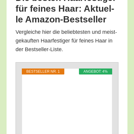
für fei­nes Haar: Aktu­el­
le Amazon-Bestseller
Ver­glei­che hier die belieb­tes­ten und meist­
ge­kauf­ten Haar­fes­ti­ger für fei­nes Haar in
der Bestseller-Liste.
BEST­SEL­LER NR. 1
ANGE­BOT: 4%