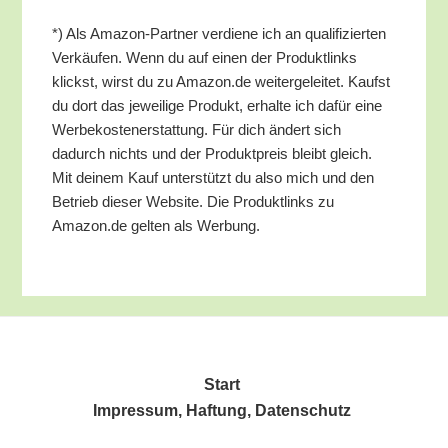
*) Als Ama­zon-Part­ner ver­die­ne ich an qua­li­fi­zier­ten
Ver­käu­fen. Wenn du auf einen der Pro­dukt­links
klickst, wirst du zu Amazon.de wei­ter­ge­lei­tet. Kaufst
du dort das jewei­li­ge Pro­dukt, erhal­te ich dafür eine
Wer­be­kos­ten­er­stat­tung. Für dich ändert sich
dadurch nichts und der Pro­dukt­preis bleibt gleich.
Mit dei­nem Kauf unter­stützt du also mich und den
Betrieb die­ser Web­site. Die Pro­dukt­links zu
Amazon.de gel­ten als Werbung.
Start
Impres­sum, Haf­tung, Datenschutz