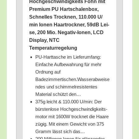
Hoch­ge­schwin­dig­keits Föhn mit
Pre­mi­um PU Hart­scha­len­box,
Schnel­les Trock­nen, 110.000 U/​
min Ionen Haar­trock­ner, 59dB Lei­
se, 200 Mio. Nega­tiv-Ionen, LCD
Dis­play, NTC
Temperaturregelung
PU-Hart­ta­sche im Lie­fer­um­fang:
Ein­fa­che Auf­be­wah­rung für mehr
Ord­nung auf
Badezimmertischen.Wasserabweise
ndes und schim­mel­re­sis­ten­tes
Mate­ri­al schützt den…
375g leicht & 110.000 U/​min: Der
bürs­ten­lo­se Hoch­ge­schwin­dig­keits­
mo­tor mit 1600W trock­net die Haa­re
zügig. Mit einem Gewicht von 375
Gramm lässt sich das…
200 Mil­lio­nen Ionen für glän­zen­des