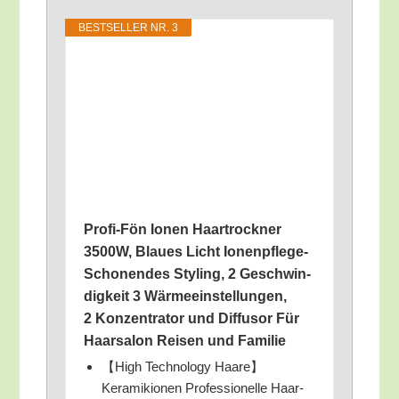
BEST­SEL­LER NR. 3
Pro­fi-Fön Ionen Haar­trock­ner
3500W, Blau­es Licht Ionen­pfle­ge-
Scho­nen­des Sty­ling, 2 Geschwin­
dig­keit 3 Wär­me­ein­stel­lun­gen,
2 Kon­zen­tra­tor und Dif­fu­sor Für
Haar­sa­lon Rei­sen und Familie
【High Tech­no­lo­gy Haare】
Keramikionen Pro­fes­sio­nel­le Haar­