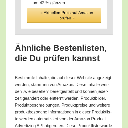
um 42 % glänzen…
» Aktu­el­len Preis auf Ama­zon
prü­fen »
Ähn­li­che Bes­ten­lis­ten,
die Du prü­fen kannst
Bestimm­te Inhal­te, die auf die­ser Web­site ange­zeigt
wer­den, stam­men von Ama­zon. Die­se Inhal­te wer­
den „wie bese­hen“ bereit­ge­stellt und kön­nen jeder­
zeit geän­dert oder ent­fernt wer­den. Pro­dukt­bil­der,
Pro­dukt­be­schrei­bun­gen, Pro­dukt­prei­se und wei­te­re
pro­dukt­be­zo­ge­ne Infor­ma­tio­nen in die­ser Pro­dukt­lis­
te wer­den auto­ma­ti­siert von der Ama­zon Pro­duct
Adver­tiz­ing API abge­ru­fen. Die­se Pro­dukt­lis­te wur­de