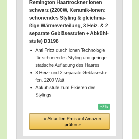
Reming­ton Haar­trock­ner Ionen
schwarz (2200W, Kera­mik-Ionen:
scho­nen­des Sty­ling & gleich­mä­
ßi­ge Wär­me­ver­tei­lung, 3 Heiz- & 2
sepa­ra­te Geblä­se­stu­fen + Abkühl­
stu­fe) D3198
Anti Frizz durch Ionen Tech­no­lo­gie
für scho­nen­des Sty­ling und gerin­ge
sta­ti­sche Auf­la­dung des Haares
3 Heiz- und 2 sepa­ra­te Geblä­se­stu­
fen, 2200 Watt
Abkühl­stu­fe zum Fixie­ren des
Stylings
−3%
» Aktu­el­len Preis auf Ama­zon
prü­fen »