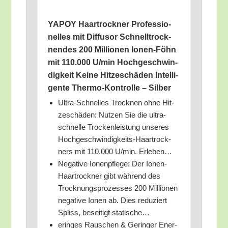
YAPOY Haar­trock­ner Pro­fes­sio­
nel­les mit Dif­fu­sor Schnell­trock­
nen­des 200 Mil­lio­nen Ionen-Föhn
mit 110.000 U/​min Hoch­ge­schwin­
dig­keit Kei­ne Hit­ze­schä­den Intel­li­
gen­te Ther­mo-Kon­trol­le – Silber
Ultra-Schnel­les Trock­nen ohne Hit­
ze­schä­den: Nut­zen Sie die ultra­
schnel­le Tro­cken­leis­tung unse­res
Hoch­ge­schwin­dig­keits-Haar­trock­
ners mit 110.000 U/​min. Erleben…
Nega­ti­ve Ionen­pfle­ge: Der Ionen-
Haar­trock­ner gibt wäh­rend des
Trock­nungs­pro­zes­ses 200 Mil­lio­nen
nega­ti­ve Ionen ab. Dies redu­ziert
Spliss, besei­tigt statische…
erin­ges Rau­schen & Gerin­ger Ener­