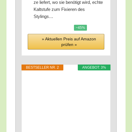
ze lie­fert, wo sie benö­tigt wird, ech­te
Kalt­stu­fe zum Fixie­ren des
Stylings…
−45%
» Aktu­el­len Preis auf Ama­zon
prü­fen »
BEST­SEL­LER NR. 2
ANGE­BOT: 3%