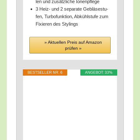
len und zusätz­li­che Ionenpflege
3 Heiz- und 2 sepa­ra­te Geblä­se­stu­
fen, Tur­bo­funk­ti­on, Abkühl­stu­fe zum
Fixie­ren des Stylings
» Aktu­el­len Preis auf Ama­zon
prü­fen »
BEST­SEL­LER NR. 6
ANGE­BOT: 33%