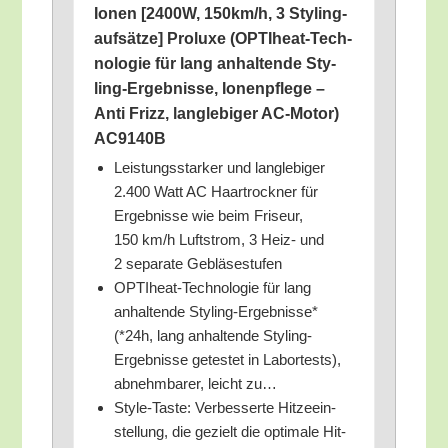
Ionen [2400W, 150km/​h, 3 Sty­ling­
auf­sät­ze] Pro­lu­xe (OPTI­heat-Tech­
no­lo­gie für lang anhal­ten­de Sty­
ling-Ergeb­nis­se, Ionen­pfle­ge –
Anti Frizz, lang­le­bi­ger AC-Motor)
AC9140B
Leis­tungs­star­ker und lang­le­bi­ger
2.400 Watt AC Haar­trock­ner für
Ergeb­nis­se wie beim Fri­seur,
150 km/​h Luft­strom, 3 Heiz- und
2 sepa­ra­te Gebläsestufen
OPTI­heat-Tech­no­lo­gie für lang
anhal­ten­de Sty­ling-Ergeb­nis­se*
(*24h, lang anhal­ten­de Sty­ling-
Ergeb­nis­se getes­tet in Labor­tests),
abnehm­ba­rer, leicht zu…
Style-Tas­te: Ver­bes­ser­te Hit­ze­ein­
stel­lung, die gezielt die opti­ma­le Hit­