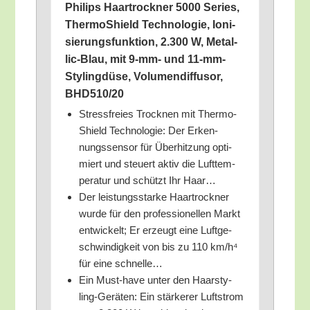
Phil­ips Haar­trock­ner 5000 Series,
Ther­mo­Shield Tech­no­lo­gie, Ioni­
sie­rungs­funk­ti­on, 2.300 W, Metal­
lic-Blau, mit 9‑mm- und 11-mm-
Sty­ling­dü­se, Volu­men­dif­fu­sor,
BHD510/​20
Stress­frei­es Trock­nen mit Ther­mo­
Shield Tech­no­lo­gie: Der Erken­
nungs­sen­sor für Über­hit­zung opti­
miert und steu­ert aktiv die Luft­tem­
pe­ra­tur und schützt Ihr Haar…
Der leis­tungs­star­ke Haar­trock­ner
wur­de für den pro­fes­sio­nel­len Markt
ent­wi­ckelt; Er erzeugt eine Luft­ge­
schwin­dig­keit von bis zu 110 km/​h⁴
für eine schnelle…
Ein Must-have unter den Haar­sty­
ling-Gerä­ten: Ein stär­ke­rer Luft­strom