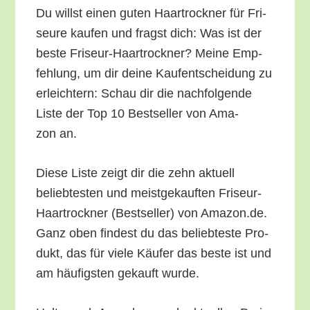
Du willst einen guten Haar­trock­ner für Fri­
seu­re kau­fen und fragst dich: Was ist der
bes­te Fri­seur-Haar­trock­ner? Mei­ne Emp­
feh­lung, um dir dei­ne Kauf­ent­schei­dung zu
erleich­tern: Schau dir die nach­fol­gen­de
Lis­te der Top 10 Best­sel­ler von Ama­
zon an.
Die­se Lis­te zeigt dir die zehn aktu­ell
belieb­tes­ten und meist­ge­kauf­ten Fri­seur-
Haar­trock­ner (Best­sel­ler) von Amazon.de.
Ganz oben fin­dest du das belieb­tes­te Pro­
dukt, das für vie­le Käu­fer das bes­te ist und
am häu­figs­ten gekauft wurde.