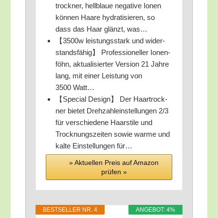
trock­ner, hell­blaue nega­ti­ve Ionen
kön­nen Haa­re hydra­ti­sie­ren, so
dass das Haar glänzt, was…
【3500w leis­tungs­stark und wider­
stands­fä­hig】 Pro­fes­sio­nel­ler Ionen­
föhn, aktua­li­sier­ter Ver­si­on 21 Jah­re
lang, mit einer Leis­tung von
3500 Watt…
【Spe­cial Design】 Der Haar­trock­
ner bie­tet Dreh­zahl­ein­stel­lun­gen 2/​3
für ver­schie­de­ne Haar­sti­le und
Trock­nungs­zei­ten sowie war­me und
kal­te Ein­stel­lun­gen für…
» Aktu­el­len Preis auf Ama­zon
prü­fen »
BEST­SEL­LER NR. 4
ANGE­BOT: 4%