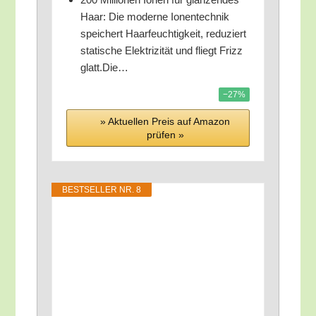
Haar: Die moder­ne Ionen­tech­nik
spei­chert Haar­feuch­tig­keit, redu­ziert
sta­ti­sche Elek­tri­zi­tät und fliegt Frizz
glatt.Die…
−27%
» Aktu­el­len Preis auf Ama­zon
prü­fen »
BEST­SEL­LER NR. 8