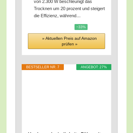
von 2.300 W beschleu­nigt das
Trock­nen um 20 pro­zent und stei­gert
die Effi­zi­enz, während…
−33%
» Aktu­el­len Preis auf Ama­zon
prü­fen »
BEST­SEL­LER NR. 7
ANGE­BOT: 27%