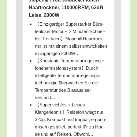
Haar­trock­ner, 110000RPM, 62dB
Lei­se, 2000W
【Ein­zig­ar­ti­ger Super­star­ker Bürs­
ten­lo­ser Motor + 2 Minu­ten Schnel­
les Trocknen】Slopehill Haar­trock­
ner ist mit einem selbst ent­wi­ckel­ten
ein­zig­ar­ti­gen 2000W…
【Kon­stan­te Tem­pe­ra­tur­re­ge­lung +
Ionenemissionssystem】Durch
intel­li­gen­te Tem­pe­ra­tur­re­ge­lungs­
tech­no­lo­gie über­wa­chen Sie die
Tem­pe­ra­tur des Blas­aus­las­
ses und…
【Super­leich­tes + Lei­ses
Klangerlebnis】Reisefön wiegt nur
320g. Kom­pakt und trag­bar, ergo­no­
misch gestal­tet, per­fekt für zu Hau­
se und auf Rei­sen. Obwohl…