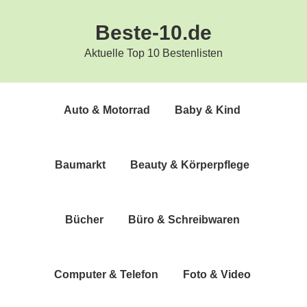
Zur
Zum
Beste-10.de
Hauptnavigation
Inhalt
springen
springen
Aktuelle Top 10 Bestenlisten
Auto & Motorrad
Baby & Kind
Bau­markt
Beau­ty & Körperpflege
Bücher
Büro & Schreibwaren
Com­pu­ter & Telefon
Foto & Video