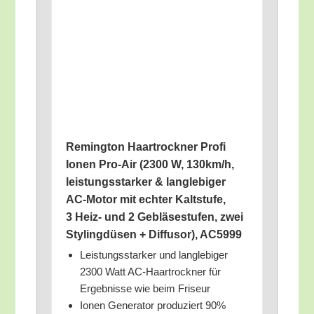
Reming­ton Haar­trock­ner Pro­fi
Ionen Pro-Air (2300 W, 130km/​h,
leis­tungs­star­ker & lang­le­bi­ger
AC-Motor mit ech­ter Kalt­stu­fe,
3 Heiz- und 2 Geblä­se­stu­fen, zwei
Sty­ling­dü­sen + Dif­fu­sor), AC5999
Leis­tungs­star­ker und lang­le­bi­ger
2300 Watt AC-Haar­trock­ner für
Ergeb­nis­se wie beim Friseur
Ionen Gene­ra­tor pro­du­ziert 90%