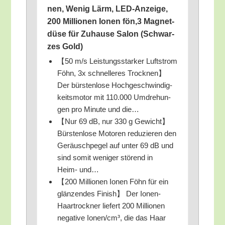
nen, Wenig Lärm, LED-Anzei­ge,
200 Mil­lio­nen Ionen fön,3 Magnet­
dü­se für Zuhau­se Salon (Schwar­
zes Gold)
【50 m/​s Leis­tungs­star­ker Luft­strom
Föhn, 3x schnel­le­res Trock­nen】
Der bürs­ten­lo­se Hoch­ge­schwin­dig­
keits­mo­tor mit 110.000 Umdre­hun­
gen pro Minu­te und die…
【Nur 69 dB, nur 330 g Gewicht】
Bürs­ten­lo­se Moto­ren redu­zie­ren den
Geräusch­pe­gel auf unter 69 dB und
sind somit weni­ger stö­rend in
Heim- und…
【200 Mil­lio­nen Ionen Föhn für ein
glän­zen­des Finish】 Der Ionen-
Haar­trock­ner lie­fert 200 Mil­lio­nen
nega­ti­ve Ionen/​cm³, die das Haar