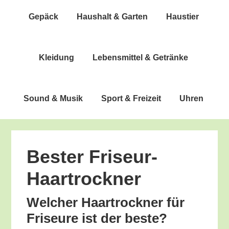
Gepäck
Haus­halt & Garten
Haus­tier
Klei­dung
Lebens­mit­tel & Getränke
Sound & Musik
Sport & Freizeit
Uhren
Bes­ter Friseur-
Haartrockner
Wel­cher Haar­trock­ner für
Fri­seu­re ist der beste?