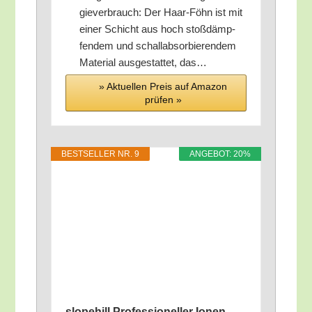
gie­ver­brauch: Der Haar-Föhn ist mit
einer Schicht aus hoch stoß­dämp­
fen­dem und schall­ab­sor­bie­ren­dem
Mate­ri­al aus­ge­stat­tet, das…
» Aktu­el­len Preis auf Ama­zon
prü­fen »
BEST­SEL­LER NR. 9
ANGE­BOT: 20%
slo­peh­ill Pro­fes­sio­nel­ler Ionen