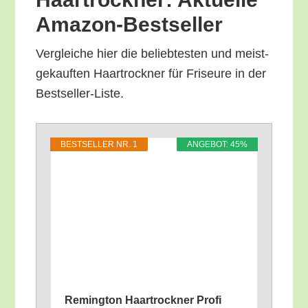
Amazon-Bestseller
Ver­glei­che hier die belieb­tes­ten und meist­
ge­kauf­ten Haar­trock­ner für Fri­seu­re in der
Bestseller-Liste.
BEST­SEL­LER NR. 1
ANGE­BOT: 45%
Reming­ton Haar­trock­ner Pro­fi