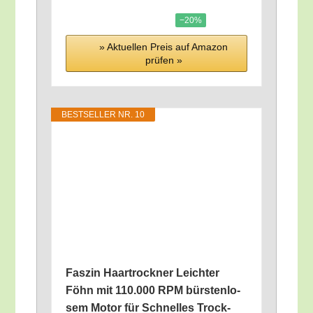
−20%
» Aktu­el­len Preis auf Ama­zon
prü­fen »
BEST­SEL­LER NR. 10
Fas­zin Haar­trock­ner Leich­ter
Föhn mit 110.000 RPM bürs­ten­lo­
sem Motor für Schnel­les Trock­