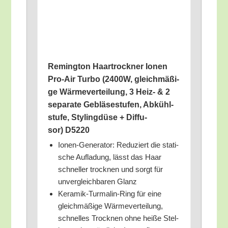
Reming­ton Haar­trock­ner Ionen
Pro-Air Tur­bo (2400W, gleich­mä­ßi­
ge Wär­me­ver­tei­lung, 3 Heiz- & 2
sepa­ra­te Geblä­se­stu­fen, Abkühl­
stu­fe, Sty­ling­dü­se + Dif­fu­
sor) D5220
Ionen-Gene­ra­tor: Redu­ziert die sta­ti­
sche Auf­la­dung, lässt das Haar
schnel­ler trock­nen und sorgt für
unver­gleich­ba­ren Glanz
Kera­mik-Turm­a­lin-Ring für eine
gleich­mä­ßi­ge Wär­me­ver­tei­lung,
schnel­les Trock­nen ohne hei­ße Stel­