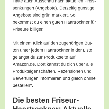
Hal­te auch Aus­schau nach aktu­el­len Preis­
sen­kun­gen (Ange­bo­te). Der­zei­tig güns­ti­ge
Ange­bo­te sind grün mar­kiert. So
bekommst du einen guten Haar­trock­ner für
Fri­seu­re billiger.
Mit einem Klick auf den zuge­hö­ri­gen But­
ton unter jedem Haar­trock­ner in der Lis­te
gelangst du zur Pro­dukt­sei­te auf
Amazon.de. Dort kannst du dich über alle
Pro­duk­tei­gen­schaf­ten, Rezen­sio­nen und
Bewer­tun­gen infor­mie­ren und gleich online
bestellen*.
Die bes­ten Fri­seur-
Haar­trock­ner: Aktu­el­le