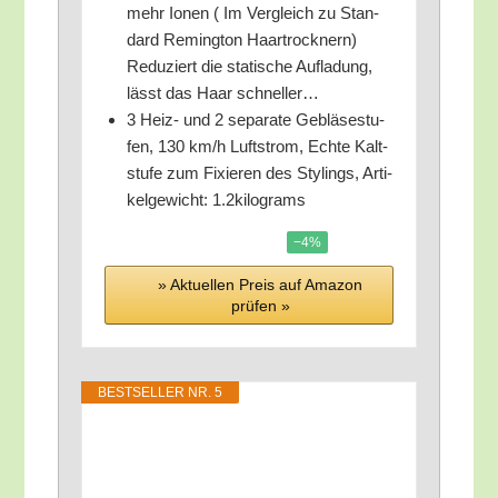
mehr Ionen ( Im Ver­gleich zu Stan­
dard Reming­ton Haar­trock­nern)
Redu­ziert die sta­ti­sche Auf­la­dung,
lässt das Haar schneller…
3 Heiz- und 2 sepa­ra­te Geblä­se­stu­
fen, 130 km/​h Luft­strom, Ech­te Kalt­
stu­fe zum Fixie­ren des Sty­lings, Arti­
kel­ge­wicht: 1.2kilograms
−4%
» Aktu­el­len Preis auf Ama­zon
prü­fen »
BEST­SEL­LER NR. 5