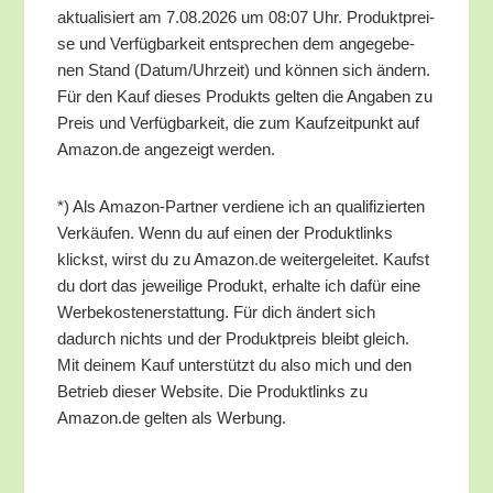
aktua­li­siert am 7.08.2026 um 08:07 Uhr. Pro­dukt­prei­
se und Ver­füg­bar­keit ent­spre­chen dem ange­ge­be­
nen Stand (Datum/​Uhrzeit) und kön­nen sich ändern.
Für den Kauf die­ses Pro­dukts gel­ten die Anga­ben zu
Preis und Ver­füg­bar­keit, die zum Kauf­zeit­punkt auf
Amazon.de ange­zeigt werden.
*) Als Ama­zon-Part­ner ver­die­ne ich an qua­li­fi­zier­ten
Ver­käu­fen. Wenn du auf einen der Pro­dukt­links
klickst, wirst du zu Amazon.de wei­ter­ge­lei­tet. Kaufst
du dort das jewei­li­ge Pro­dukt, erhal­te ich dafür eine
Wer­be­kos­ten­er­stat­tung. Für dich ändert sich
dadurch nichts und der Pro­dukt­preis bleibt gleich.
Mit dei­nem Kauf unter­stützt du also mich und den
Betrieb die­ser Web­site. Die Pro­dukt­links zu
Amazon.de gel­ten als Werbung.