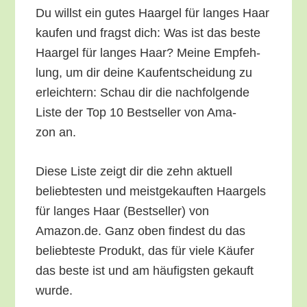
Du willst ein gutes Haar­gel für lan­ges Haar
kau­fen und fragst dich: Was ist das bes­te
Haar­gel für lan­ges Haar? Mei­ne Emp­feh­
lung, um dir dei­ne Kauf­ent­schei­dung zu
erleich­tern: Schau dir die nach­fol­gen­de
Lis­te der Top 10 Best­sel­ler von Ama­
zon an.
Die­se Lis­te zeigt dir die zehn aktu­ell
belieb­tes­ten und meist­ge­kauf­ten Haar­gels
für lan­ges Haar (Best­sel­ler) von
Amazon.de. Ganz oben fin­dest du das
belieb­tes­te Pro­dukt, das für vie­le Käu­fer
das bes­te ist und am häu­figs­ten gekauft
wurde.