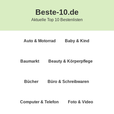
Zur
Zum
Beste-10.de
Hauptnavigation
Inhalt
springen
springen
Aktuelle Top 10 Bestenlisten
Auto & Motorrad
Baby & Kind
Bau­markt
Beau­ty & Körperpflege
Bücher
Büro & Schreibwaren
Com­pu­ter & Telefon
Foto & Video