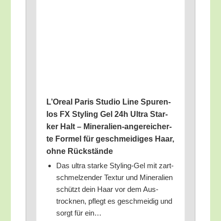
L’O­re­al Paris Stu­dio Line Spu­ren­
los FX Sty­ling Gel 24h Ultra Star­
ker Halt – Mine­ra­li­en-ange­rei­cher­
te For­mel für geschmei­di­ges Haar,
ohne Rückstände
Das ultra star­ke Sty­ling-Gel mit zart-
schmel­zen­der Tex­tur und Mine­ra­li­en
schützt dein Haar vor dem Aus­
trock­nen, pflegt es geschmei­dig und
sorgt für ein…