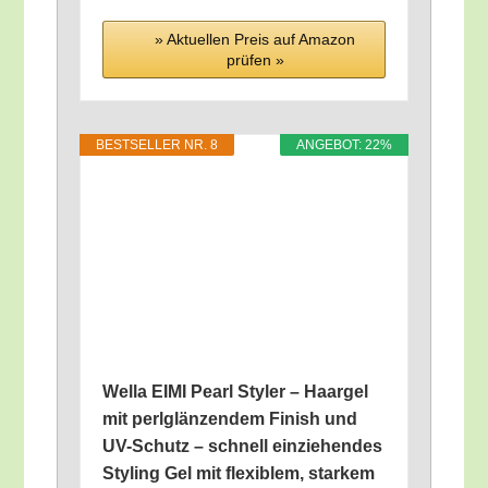
» Aktu­el­len Preis auf Ama­zon
prü­fen »
BEST­SEL­LER NR. 8
ANGE­BOT: 22%
Wel­la EIMI Pearl Sty­ler – Haar­gel
mit perl­glän­zen­dem Finish und
UV-Schutz – schnell ein­zie­hen­des
Sty­ling Gel mit fle­xi­blem, star­kem