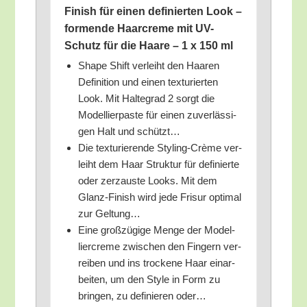
Finish für einen defi­nier­ten Look –
for­men­de Haar­creme mit UV-
Schutz für die Haa­re – 1 x 150 ml
Shape Shift ver­leiht den Haa­ren
Defi­ni­ti­on und einen tex­tu­rier­ten
Look. Mit Hal­te­grad 2 sorgt die
Model­lier­pas­te für einen zuver­läs­si­
gen Halt und schützt…
Die tex­tu­rie­ren­de Sty­ling-Crè­me ver­
leiht dem Haar Struk­tur für defi­nier­te
oder zer­zaus­te Looks. Mit dem
Glanz-Finish wird jede Fri­sur opti­mal
zur Geltung…
Eine groß­zü­gi­ge Men­ge der Model­
lier­creme zwi­schen den Fin­gern ver­
rei­ben und ins tro­cke­ne Haar ein­ar­
bei­ten, um den Style in Form zu
brin­gen, zu defi­nie­ren oder…