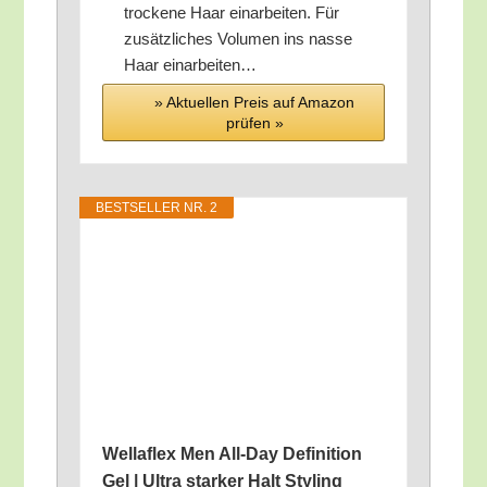
tro­cke­ne Haar ein­ar­bei­ten. Für
zusätz­li­ches Volu­men ins nas­se
Haar einarbeiten…
» Aktu­el­len Preis auf Ama­zon
prü­fen »
BEST­SEL­LER NR. 2
Wel­laflex Men All-Day Defi­ni­ti­on
Gel | Ultra star­ker Halt Sty­ling