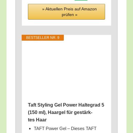
» Aktu­el­len Preis auf Ama­zon
prü­fen »
BEST­SEL­LER NR. 9
Taft Sty­ling Gel Power Hal­te­grad 5
(150 ml), Haar­gel für gestärk­
tes Haar
TAFT Power Gel – Die­ses TAFT