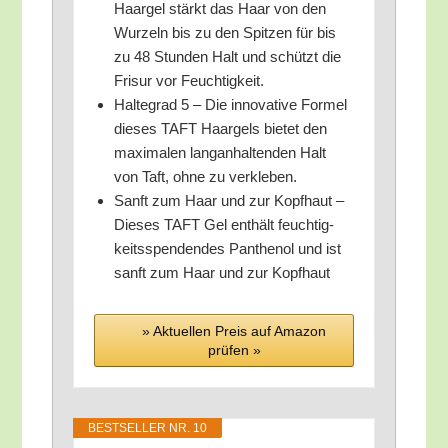
Haar­gel stärkt das Haar von den
Wur­zeln bis zu den Spit­zen für bis
zu 48 Stun­den Halt und schützt die
Fri­sur vor Feuchtigkeit.
Hal­te­grad 5 – Die inno­va­ti­ve For­mel
die­ses TAFT Haar­gels bie­tet den
maxi­ma­len lang­an­hal­ten­den Halt
von Taft, ohne zu verkleben.
Sanft zum Haar und zur Kopf­haut –
Die­ses TAFT Gel ent­hält feuch­tig­
keits­spen­den­des Pan­the­nol und ist
sanft zum Haar und zur Kopfhaut
» Aktu­el­len Preis auf Ama­zon
prü­fen »
BEST­SEL­LER NR. 10