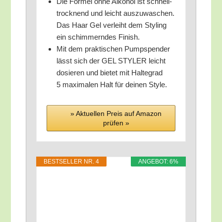
Die For­mel ohne Alko­hol ist schnell­
trock­nend und leicht aus­zu­wa­schen.
Das Haar Gel ver­leiht dem Sty­ling
ein schim­mern­des Finish.
Mit dem prak­ti­schen Pump­spen­der
lässt sich der GEL STYLER leicht
dosie­ren und bie­tet mit Hal­te­grad
5 maxi­ma­len Halt für dei­nen Style.
» Aktu­el­len Preis auf Ama­zon
prü­fen »
BEST­SEL­LER NR. 4
ANGE­BOT: 6%