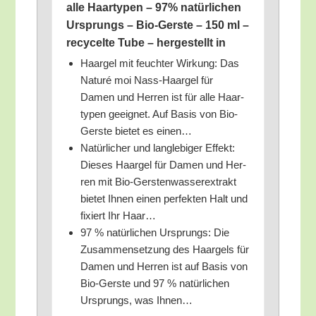
alle Haar­ty­pen – 97% natür­li­chen
Ursprungs – Bio-Gers­te – 150 ml –
recy­cel­te Tube – her­ge­stellt in
Haar­gel mit feuch­ter Wir­kung: Das
Natu­ré moi Nass-Haar­gel für
Damen und Her­ren ist für alle Haar­
ty­pen geeig­net. Auf Basis von Bio-
Gers­te bie­tet es einen…
Natür­li­cher und lang­le­bi­ger Effekt:
Die­ses Haar­gel für Damen und Her­
ren mit Bio-Gers­ten­was­ser­ex­trakt
bie­tet Ihnen einen per­fek­ten Halt und
fixiert Ihr Haar…
97 % natür­li­chen Ursprungs: Die
Zusam­men­set­zung des Haar­gels für
Damen und Her­ren ist auf Basis von
Bio-Gers­te und 97 % natür­li­chen
Ursprungs, was Ihnen…