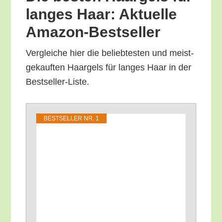
lan­ges Haar: Aktu­el­le
Amazon-Bestseller
Ver­glei­che hier die belieb­tes­ten und meist­
ge­kauf­ten Haar­gels für lan­ges Haar in der
Bestseller-Liste.
BEST­SEL­LER NR. 1