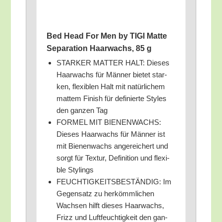
Bed Head For Men by TIGI Mat­te
Sepa­ra­ti­on Haar­wachs, 85 g
STARKER MATTER HALT: Die­ses
Haar­wachs für Män­ner bie­tet star­
ken, fle­xi­blen Halt mit natür­li­chem
mat­tem Finish für defi­nier­te Styl­es
den gan­zen Tag
FORMEL MIT BIENENWACHS:
Die­ses Haar­wachs für Män­ner ist
mit Bie­nen­wachs ange­rei­chert und
sorgt für Tex­tur, Defi­ni­ti­on und fle­xi­
ble Stylings
FEUCHTIGKEITSBESTÄNDIG: Im
Gegen­satz zu her­kömm­li­chen
Wach­sen hilft die­ses Haar­wachs,
Frizz und Luft­feuch­tig­keit den gan­