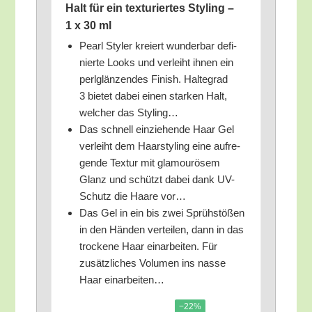
Halt für ein tex­tu­rier­tes Sty­ling –
1 x 30 ml
Pearl Sty­ler kre­iert wun­der­bar defi­
nier­te Looks und ver­leiht ihnen ein
perl­glän­zen­des Finish. Hal­te­grad
3 bie­tet dabei einen star­ken Halt,
wel­cher das Styling…
Das schnell ein­zie­hen­de Haar Gel
ver­leiht dem Haar­sty­ling eine auf­re­
gen­de Tex­tur mit gla­mou­rö­sem
Glanz und schützt dabei dank UV-
Schutz die Haa­re vor…
Das Gel in ein bis zwei Sprüh­stö­ßen
in den Hän­den ver­tei­len, dann in das
tro­cke­ne Haar ein­ar­bei­ten. Für
zusätz­li­ches Volu­men ins nas­se
Haar einarbeiten…
−22%