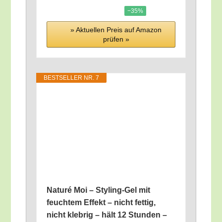
−35%
» Aktu­el­len Preis auf Ama­zon
prü­fen »
BEST­SEL­LER NR. 7
Natu­ré Moi – Sty­ling-Gel mit
feuch­tem Effekt – nicht fet­tig,
nicht kleb­rig – hält 12 Stun­den –