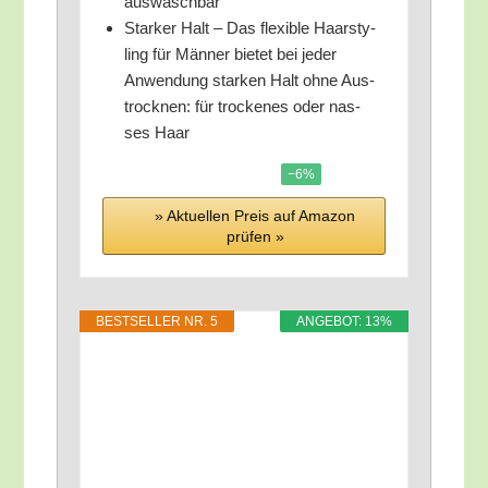
auswaschbar
Star­ker Halt – Das fle­xi­ble Haar­sty­
ling für Män­ner bie­tet bei jeder
Anwen­dung star­ken Halt ohne Aus­
trock­nen: für tro­cke­nes oder nas­
ses Haar
−6%
» Aktu­el­len Preis auf Ama­zon
prü­fen »
BEST­SEL­LER NR. 5
ANGE­BOT: 13%