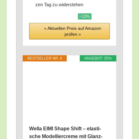
zen Tag zu widerstehen
−13%
» Aktu­el­len Preis auf Ama­zon
prü­fen »
BEST­SEL­LER NR. 6
ANGE­BOT: 35%
Wel­la EIMI Shape Shift – elas­ti­
sche Model­lier­creme mit Glanz-