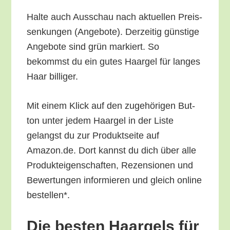
Hal­te auch Aus­schau nach aktu­el­len Preis­
sen­kun­gen (Ange­bo­te). Der­zei­tig güns­ti­ge
Ange­bo­te sind grün mar­kiert. So
bekommst du ein gutes Haar­gel für lan­ges
Haar billiger.
Mit einem Klick auf den zuge­hö­ri­gen But­
ton unter jedem Haar­gel in der Lis­te
gelangst du zur Pro­dukt­sei­te auf
Amazon.de. Dort kannst du dich über alle
Pro­duk­tei­gen­schaf­ten, Rezen­sio­nen und
Bewer­tun­gen infor­mie­ren und gleich online
bestellen*.
Die bes­ten Haar­gels für