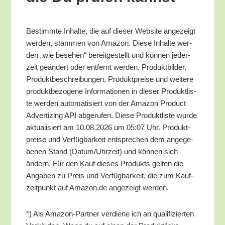
Bestimm­te Inhal­te, die auf die­ser Web­site ange­zeigt
wer­den, stam­men von Ama­zon. Die­se Inhal­te wer­
den „wie bese­hen“ bereit­ge­stellt und kön­nen jeder­
zeit geän­dert oder ent­fernt wer­den. Pro­dukt­bil­der,
Pro­dukt­be­schrei­bun­gen, Pro­dukt­prei­se und wei­te­re
pro­dukt­be­zo­ge­ne Infor­ma­tio­nen in die­ser Pro­dukt­lis­
te wer­den auto­ma­ti­siert von der Ama­zon Pro­duct
Adver­tiz­ing API abge­ru­fen. Die­se Pro­dukt­lis­te wur­de
aktua­li­siert am 10.08.2026 um 05:07 Uhr. Pro­dukt­
prei­se und Ver­füg­bar­keit ent­spre­chen dem ange­ge­
be­nen Stand (Datum/​Uhrzeit) und kön­nen sich
ändern. Für den Kauf die­ses Pro­dukts gel­ten die
Anga­ben zu Preis und Ver­füg­bar­keit, die zum Kauf­
zeit­punkt auf Amazon.de ange­zeigt werden.
*) Als Ama­zon-Part­ner ver­die­ne ich an qua­li­fi­zier­ten