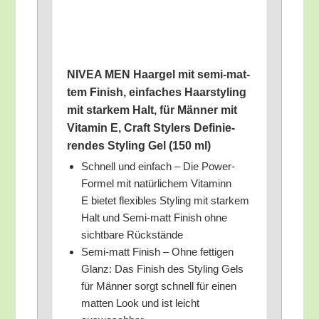
NIVEA MEN Haar­gel mit semi-mat­
tem Finish, ein­fa­ches Haar­sty­ling
mit star­kem Halt, für Män­ner mit
Vit­amin E, Craft Sty­lers Defi­nie­
ren­des Sty­ling Gel (150 ml)
Schnell und ein­fach – Die Power-
For­mel mit natür­li­chem Vit­aminn
E bie­tet fle­xi­bles Sty­ling mit star­kem
Halt und Semi-matt Finish ohne
sicht­ba­re Rückstände
Semi-matt Finish – Ohne fet­ti­gen
Glanz: Das Finish des Sty­ling Gels
für Män­ner sorgt schnell für einen
mat­ten Look und ist leicht