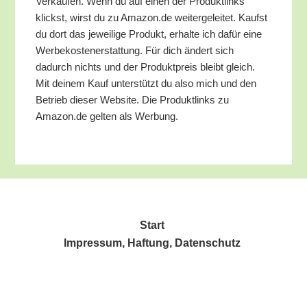
Ver­käu­fen. Wenn du auf einen der Pro­dukt­links
klickst, wirst du zu Amazon.de wei­ter­ge­lei­tet. Kaufst
du dort das jewei­li­ge Pro­dukt, erhal­te ich dafür eine
Wer­be­kos­ten­er­stat­tung. Für dich ändert sich
dadurch nichts und der Pro­dukt­preis bleibt gleich.
Mit dei­nem Kauf unter­stützt du also mich und den
Betrieb die­ser Web­site. Die Pro­dukt­links zu
Amazon.de gel­ten als Werbung.
Start
Impres­sum, Haf­tung, Datenschutz