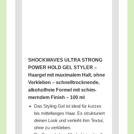
SHOCKWAVES ULTRA STRONG
POWER HOLD GEL STYLER –
Haar­gel mit maxi­ma­lem Halt, ohne
Ver­kle­ben – schnell­trock­nen­de,
alko­hol­freie For­mel mit schim­
mern­dem Finish – 100 ml
Das Sty­ling Gel ist ide­al für kur­zes
bis mit­tel­lan­ges Haar. Es struk­tu­riert
dei­nen Look und ver­leiht ihm Tex­tur,
ohne zu verkleben.