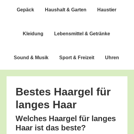
Gepäck
Haus­halt & Garten
Haus­tier
Klei­dung
Lebens­mit­tel & Getränke
Sound & Musik
Sport & Freizeit
Uhren
Bes­tes Haar­gel für
lan­ges Haar
Wel­ches Haar­gel für lan­ges
Haar ist das beste?