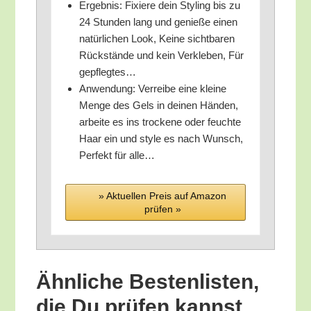
Ergeb­nis: Fixie­re dein Sty­ling bis zu
24 Stun­den lang und genie­ße einen
natür­li­chen Look, Kei­ne sicht­ba­ren
Rück­stän­de und kein Ver­kle­ben, Für
gepflegtes…
Anwen­dung: Ver­rei­be eine klei­ne
Men­ge des Gels in dei­nen Hän­den,
arbei­te es ins tro­cke­ne oder feuch­te
Haar ein und style es nach Wunsch,
Per­fekt für alle…
» Aktu­el­len Preis auf Ama­zon
prü­fen »
Ähn­li­che Bes­ten­lis­ten,
die Du prü­fen kannst