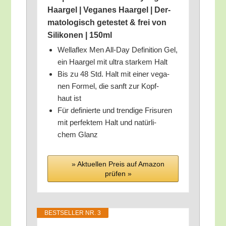
Haar­gel | Vega­nes Haar­gel | Der­
ma­to­lo­gisch getes­tet & frei von
Sili­ko­nen | 150ml
Wel­laflex Men All-Day Defi­ni­ti­on Gel,
ein Haar­gel mit ultra star­kem Halt
Bis zu 48 Std. Halt mit einer vega­
nen For­mel, die sanft zur Kopf­
haut ist
Für defi­nier­te und tren­di­ge Fri­su­ren
mit per­fek­tem Halt und natür­li­
chem Glanz
» Aktu­el­len Preis auf Ama­zon
prü­fen »
BEST­SEL­LER NR. 3