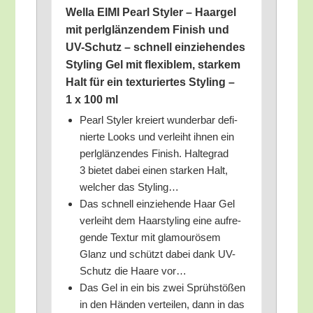
Wel­la EIMI Pearl Sty­ler – Haar­gel
mit perl­glän­zen­dem Finish und
UV-Schutz – schnell ein­zie­hen­des
Sty­ling Gel mit fle­xi­blem, star­kem
Halt für ein tex­tu­rier­tes Sty­ling –
1 x 100 ml
Pearl Sty­ler kre­iert wun­der­bar defi­
nier­te Looks und ver­leiht ihnen ein
perl­glän­zen­des Finish. Hal­te­grad
3 bie­tet dabei einen star­ken Halt,
wel­cher das Styling…
Das schnell ein­zie­hen­de Haar Gel
ver­leiht dem Haar­sty­ling eine auf­re­
gen­de Tex­tur mit gla­mou­rö­sem
Glanz und schützt dabei dank UV-
Schutz die Haa­re vor…
Das Gel in ein bis zwei Sprüh­stö­ßen
in den Hän­den ver­tei­len, dann in das