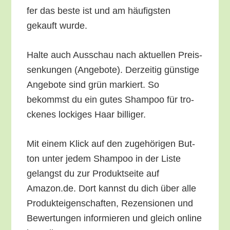
fer das bes­te ist und am häu­figs­ten
gekauft wurde.
Hal­te auch Aus­schau nach aktu­el­len Preis­
sen­kun­gen (Ange­bo­te). Der­zei­tig güns­ti­ge
Ange­bo­te sind grün mar­kiert. So
bekommst du ein gutes Sham­poo für tro­
cke­nes locki­ges Haar billiger.
Mit einem Klick auf den zuge­hö­ri­gen But­
ton unter jedem Sham­poo in der Lis­te
gelangst du zur Pro­dukt­sei­te auf
Amazon.de. Dort kannst du dich über alle
Pro­duk­tei­gen­schaf­ten, Rezen­sio­nen und
Bewer­tun­gen infor­mie­ren und gleich online