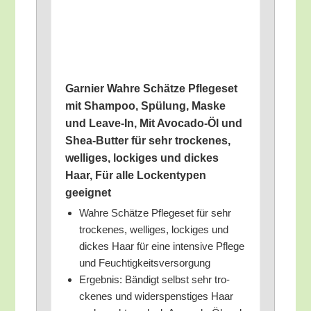
Gar­nier Wah­re Schät­ze Pfle­ge­set
mit Sham­poo, Spü­lung, Mas­ke
und Lea­ve-In, Mit Avo­ca­do-Öl und
Shea-But­ter für sehr tro­cke­nes,
wel­li­ges, locki­ges und dickes
Haar, Für alle Locken­ty­pen
geeignet
Wah­re Schät­ze Pfle­ge­set für sehr
tro­cke­nes, wel­li­ges, locki­ges und
dickes Haar für eine inten­si­ve Pfle­ge
und Feuchtigkeitsversorgung
Ergeb­nis: Bän­digt selbst sehr tro­
cke­nes und wider­spens­ti­ges Haar