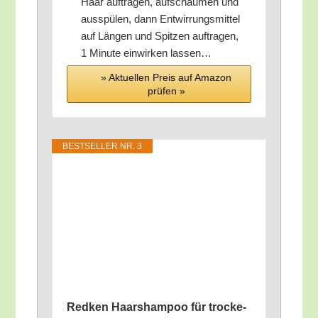
Haar auf­tra­gen, auf­schäu­men und
aus­spü­len, dann Ent­wir­rungs­mit­tel
auf Län­gen und Spit­zen auf­tra­gen,
1 Minu­te ein­wir­ken lassen…
» Aktu­el­len Preis auf Ama­zon
prü­fen »
BEST­SEL­LER NR. 3
Red­ken Haar­sham­poo für tro­cke­