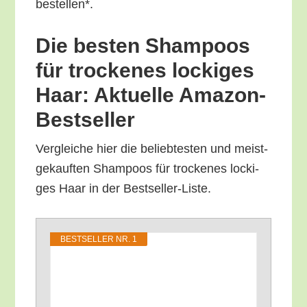
bestellen*.
Die bes­ten Sham­poos
für tro­cke­nes locki­ges
Haar: Aktu­el­le Amazon-
Bestseller
Ver­glei­che hier die belieb­tes­ten und meist­
ge­kauf­ten Sham­poos für tro­cke­nes locki­
ges Haar in der Bestseller-Liste.
BEST­SEL­LER NR. 1