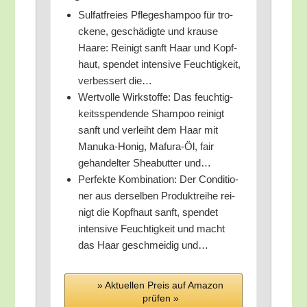
Sul­fat­frei­es Pfle­ge­sham­poo für tro­
cke­ne, geschä­dig­te und krau­se
Haa­re: Rei­nigt sanft Haar und Kopf­
haut, spen­det inten­si­ve Feuch­tig­keit,
ver­bes­sert die…
Wert­vol­le Wirk­stof­fe: Das feuch­tig­
keits­spen­den­de Sham­poo rei­nigt
sanft und ver­leiht dem Haar mit
Manu­ka-Honig, Maf­u­ra-Öl, fair
gehan­del­ter Shea­but­ter und…
Per­fek­te Kom­bi­na­ti­on: Der Con­di­tio­
ner aus der­sel­ben Pro­dukt­rei­he rei­
nigt die Kopf­haut sanft, spen­det
inten­si­ve Feuch­tig­keit und macht
das Haar geschmei­dig und…
» Aktu­el­len Preis auf Ama­zon
prü­fen »