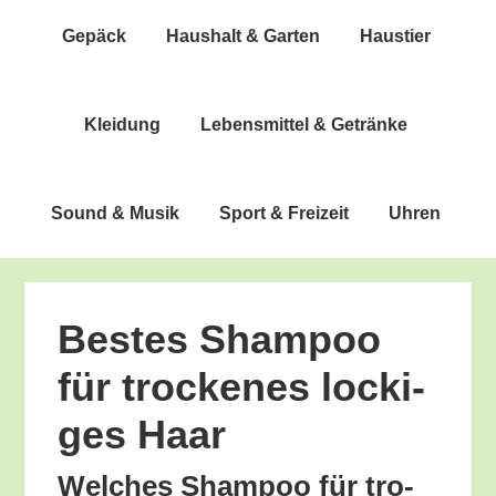
Gepäck
Haus­halt & Garten
Haus­tier
Klei­dung
Lebens­mit­tel & Getränke
Sound & Musik
Sport & Freizeit
Uhren
Bes­tes Sham­poo
für tro­cke­nes locki­
ges Haar
Wel­ches Sham­poo für tro­