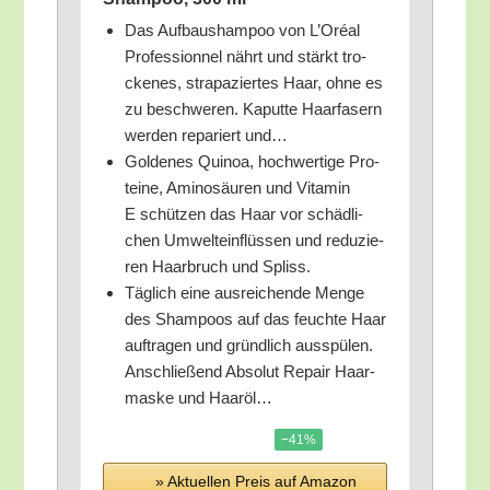
Das Auf­bau­sham­poo von L’O­ré­al
Pro­fes­si­on­nel nährt und stärkt tro­
cke­nes, stra­pa­zier­tes Haar, ohne es
zu beschwe­ren. Kaput­te Haar­fa­sern
wer­den repa­riert und…
Gol­de­nes Qui­noa, hoch­wer­ti­ge Pro­
te­ine, Ami­no­säu­ren und Vit­amin
E schüt­zen das Haar vor schäd­li­
chen Umwelt­ein­flüs­sen und redu­zie­
ren Haar­bruch und Spliss.
Täg­lich eine aus­rei­chen­de Men­ge
des Sham­poos auf das feuch­te Haar
auf­tra­gen und gründ­lich aus­spü­len.
Anschlie­ßend Abso­lut Repair Haar­
mas­ke und Haaröl…
−41%
» Aktu­el­len Preis auf Ama­zon