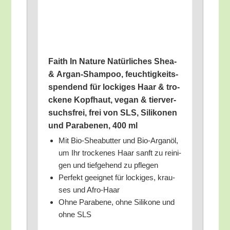
Faith In Natu­re Natür­li­ches Shea-
& Argan-Sham­poo, feuch­tig­keits­
spen­dend für locki­ges Haar & tro­
cke­ne Kopf­haut, vegan & tier­ver­
suchs­frei, frei von SLS, Sili­ko­nen
und Para­be­nen, 400 ml
Mit Bio-Shea­but­ter und Bio-Argan­öl,
um Ihr tro­cke­nes Haar sanft zu rei­ni­
gen und tief­ge­hend zu pflegen
Per­fekt geeig­net für locki­ges, krau­
ses und Afro-Haar
Ohne Para­be­ne, ohne Sili­ko­ne und
ohne SLS