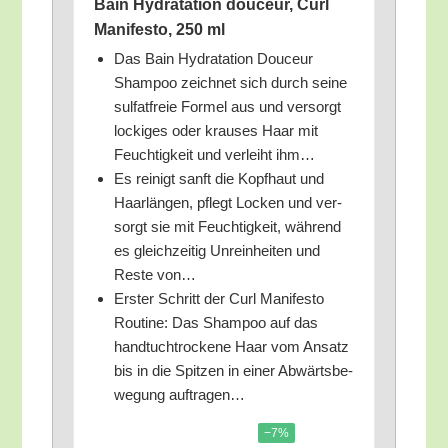
Bain Hydrat­a­ti­on douceur, Curl
Mani­festo, 250 ml
Das Bain Hydrat­a­ti­on Douceur
Sham­poo zeich­net sich durch sei­ne
sul­fat­freie For­mel aus und ver­sorgt
locki­ges oder krau­ses Haar mit
Feuch­tig­keit und ver­leiht ihm…
Es rei­nigt sanft die Kopf­haut und
Haar­län­gen, pflegt Locken und ver­
sorgt sie mit Feuch­tig­keit, wäh­rend
es gleich­zei­tig Unrein­hei­ten und
Res­te von…
Ers­ter Schritt der Curl Mani­festo
Rou­ti­ne: Das Sham­poo auf das
hand­tuch­tro­cke­ne Haar vom Ansatz
bis in die Spit­zen in einer Abwärts­be­
we­gung auftragen…
−7%