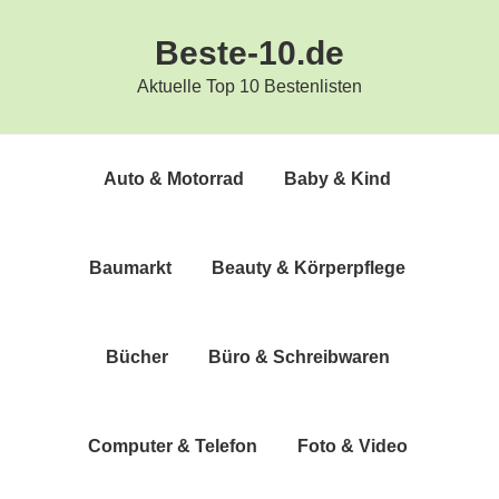
Zur
Zum
Beste-10.de
Hauptnavigation
Inhalt
springen
springen
Aktuelle Top 10 Bestenlisten
Auto & Motorrad
Baby & Kind
Bau­markt
Beau­ty & Körperpflege
Bücher
Büro & Schreibwaren
Com­pu­ter & Telefon
Foto & Video