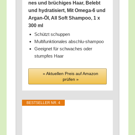
nes und brü­chi­ges Haar, Belebt
und hydra­ti­siert, Mit Omega‑6 und
Argan-Öl, All Soft Sham­poo, 1 x
300 ml
Schützt schup­pen
Mul­ti­funk­tio­na­les abschlu-shampoo
Geeig­net für schwa­ches oder
stump­fes Haar
» Aktu­el­len Preis auf Ama­zon
prü­fen »
BEST­SEL­LER NR. 4