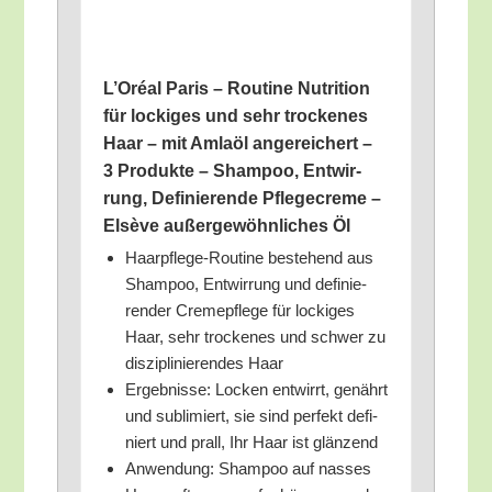
L’O­ré­al Paris – Rou­ti­ne Nut­ri­ti­on
für locki­ges und sehr tro­cke­nes
Haar – mit Amla­öl ange­rei­chert –
3 Pro­duk­te – Sham­poo, Ent­wir­
rung, Defi­nie­ren­de Pfle­ge­creme –
Elsè­ve außer­ge­wöhn­li­ches Öl
Haar­pfle­ge-Rou­ti­ne bestehend aus
Sham­poo, Ent­wir­rung und defi­nie­
ren­der Creme­pfle­ge für locki­ges
Haar, sehr tro­cke­nes und schwer zu
dis­zi­pli­nie­ren­des Haar
Ergeb­nis­se: Locken ent­wirrt, genährt
und sub­li­miert, sie sind per­fekt defi­
niert und prall, Ihr Haar ist glänzend
Anwen­dung: Sham­poo auf nas­ses