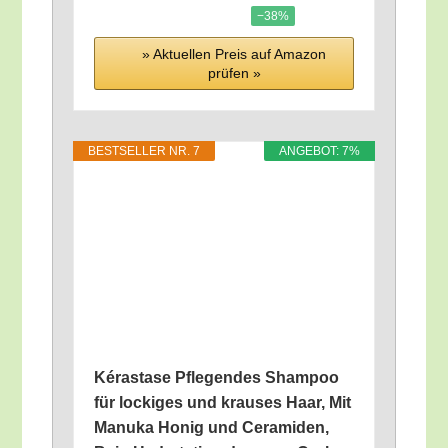
−38%
» Aktu­el­len Preis auf Ama­zon
prü­fen »
BEST­SEL­LER NR. 7
ANGE­BOT: 7%
Kéra­sta­se Pfle­gen­des Sham­poo
für locki­ges und krau­ses Haar, Mit
Manu­ka Honig und Cera­mi­den,