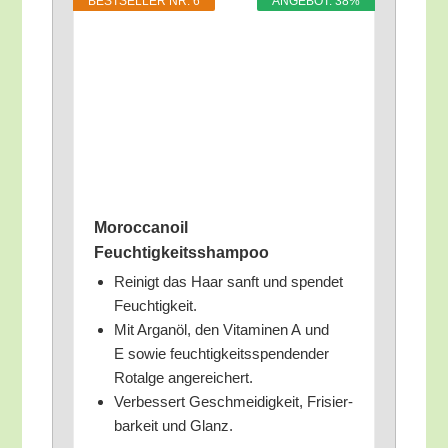
BEST­SEL­LER NR. 6
ANGE­BOT: 38%
Moroc­ca­noil
Feuchtigkeitsshampoo
Rei­nigt das Haar sanft und spen­det
Feuchtigkeit.
Mit Argan­öl, den Vit­ami­nen A und
E sowie feuch­tig­keits­spen­den­der
Rot­al­ge angereichert.
Ver­bes­sert Geschmei­dig­keit, Fri­sier­
bar­keit und Glanz.