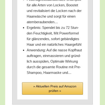
für alle Arten von Locken, Boos­tet
und revi­ta­li­siert die Locken nach der
Haar­wä­sche und sorgt für einen
atemberaubenden…
Ergeb­nis: Spen­det bis zu 72 Stun­
den Feuch­tig­keit, Mit Power­for­mel
für glän­zen­des, sofort gebän­dig­tes
Haar und ein natür­li­ches Haargefühl
Anwen­dung: Auf die nas­se Kopf­haut
auf­tra­gen, ein­mas­sie­ren und gründ­
lich aus­spü­len, Opti­ma­le Wir­kung
durch die gesam­te Rou­ti­ne mit Pre-
Sham­poo, Haar­mas­ke und…
» Aktu­el­len Preis auf Ama­zon
prü­fen »