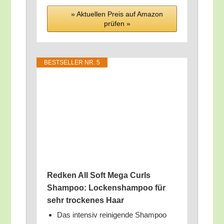
» Aktu­el­len Preis auf Ama­zon
prü­fen »
BEST­SEL­LER NR. 5
Red­ken All Soft Mega Curls
Sham­poo: Locken­sham­poo für
sehr tro­cke­nes Haar
Das inten­siv rei­ni­gen­de Sham­poo