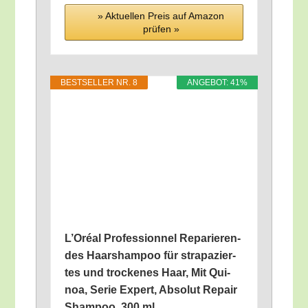
» Aktu­el­len Preis auf Ama­zon
prü­fen »
BEST­SEL­LER NR. 8
ANGE­BOT: 41%
L’O­ré­al Pro­fes­si­on­nel Repa­rie­ren­
des Haar­sham­poo für stra­pa­zier­
tes und tro­cke­nes Haar, Mit Qui­
noa, Serie Expert, Abso­lut Repair
Sham­poo, 300 ml