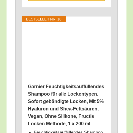
BEST­SEL­LER NR. 10
Gar­nier Feuch­tig­keits­auf­fül­len­des
Sham­poo für alle Locken­ty­pen,
Sofort gebän­dig­te Locken, Mit 5%
Hyalu­ron und Shea-Fett­säu­ren,
Vegan, Ohne Sili­ko­ne, Fruc­tis
Locken Metho­de, 1 x 200 ml
Feuch­tig­keits­auf­fül­len­des Sham­poo