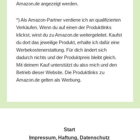
Amazon.de ange­zeigt werden.
*) Als Ama­zon-Part­ner ver­die­ne ich an qua­li­fi­zier­ten
Ver­käu­fen. Wenn du auf einen der Pro­dukt­links
klickst, wirst du zu Amazon.de wei­ter­ge­lei­tet. Kaufst
du dort das jewei­li­ge Pro­dukt, erhal­te ich dafür eine
Wer­be­kos­ten­er­stat­tung. Für dich ändert sich
dadurch nichts und der Pro­dukt­preis bleibt gleich.
Mit dei­nem Kauf unter­stützt du also mich und den
Betrieb die­ser Web­site. Die Pro­dukt­links zu
Amazon.de gel­ten als Werbung.
Start
Impres­sum, Haf­tung, Datenschutz