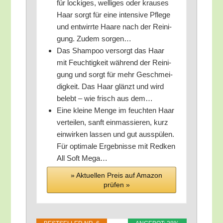
für locki­ges, wel­li­ges oder krau­ses
Haar sorgt für eine inten­si­ve Pfle­ge
und ent­wirr­te Haa­re nach der Rei­ni­
gung. Zudem sorgen…
Das Sham­poo ver­sorgt das Haar
mit Feuch­tig­keit wäh­rend der Rei­ni­
gung und sorgt für mehr Geschmei­
dig­keit. Das Haar glänzt und wird
belebt – wie frisch aus dem…
Eine klei­ne Men­ge im feuch­ten Haar
ver­tei­len, sanft ein­mas­sie­ren, kurz
ein­wir­ken las­sen und gut aus­spü­len.
Für opti­ma­le Ergeb­nis­se mit Red­ken
All Soft Mega…
» Aktu­el­len Preis auf Ama­zon
prü­fen »