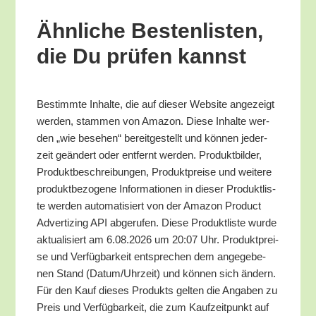
Ähn­li­che Bes­ten­lis­ten,
die Du prü­fen kannst
Bestimm­te Inhal­te, die auf die­ser Web­site ange­zeigt
wer­den, stam­men von Ama­zon. Die­se Inhal­te wer­
den „wie bese­hen“ bereit­ge­stellt und kön­nen jeder­
zeit geän­dert oder ent­fernt wer­den. Pro­dukt­bil­der,
Pro­dukt­be­schrei­bun­gen, Pro­dukt­prei­se und wei­te­re
pro­dukt­be­zo­ge­ne Infor­ma­tio­nen in die­ser Pro­dukt­lis­
te wer­den auto­ma­ti­siert von der Ama­zon Pro­duct
Adver­tiz­ing API abge­ru­fen. Die­se Pro­dukt­lis­te wur­de
aktua­li­siert am 6.08.2026 um 20:07 Uhr. Pro­dukt­prei­
se und Ver­füg­bar­keit ent­spre­chen dem ange­ge­be­
nen Stand (Datum/​Uhrzeit) und kön­nen sich ändern.
Für den Kauf die­ses Pro­dukts gel­ten die Anga­ben zu
Preis und Ver­füg­bar­keit, die zum Kauf­zeit­punkt auf