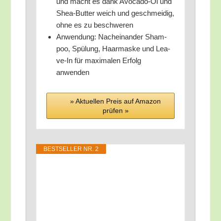
und macht es dank Avo­ca­do-Öl und
Shea-But­ter weich und geschmei­dig,
ohne es zu beschweren
Anwen­dung: Nach­ein­an­der Sham­
poo, Spü­lung, Haar­mas­ke und Lea­
ve-In für maxi­ma­len Erfolg
anwenden
» Aktu­el­len Preis auf Ama­zon
prü­fen »
BEST­SEL­LER NR. 2