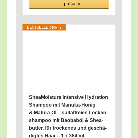
prü­fen »
BEST­SEL­LER NR. 9
She­a­M­ois­tu­re Inten­si­ve Hydra­ti­on
Sham­poo mit Manu­ka-Honig
& Maf­u­ra-Öl – sul­fat­frei­es Locken­
sham­poo mit Bao­ba­b­öl & Shea­
but­ter, für tro­cke­nes und geschä­
dig­tes Haar – 1 x 384 ml