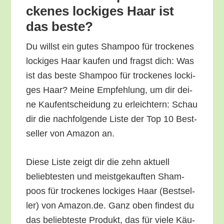
cke­nes locki­ges Haar ist
das beste?
Du willst ein gutes Sham­poo für tro­cke­nes
locki­ges Haar kau­fen und fragst dich: Was
ist das bes­te Sham­poo für tro­cke­nes locki­
ges Haar? Mei­ne Emp­feh­lung, um dir dei­
ne Kauf­ent­schei­dung zu erleich­tern: Schau
dir die nach­fol­gen­de Lis­te der Top 10 Best­
sel­ler von Ama­zon an.
Die­se Lis­te zeigt dir die zehn aktu­ell
belieb­tes­ten und meist­ge­kauf­ten Sham­
poos für tro­cke­nes locki­ges Haar (Best­sel­
ler) von Amazon.de. Ganz oben fin­dest du
das belieb­tes­te Pro­dukt, das für vie­le Käu­