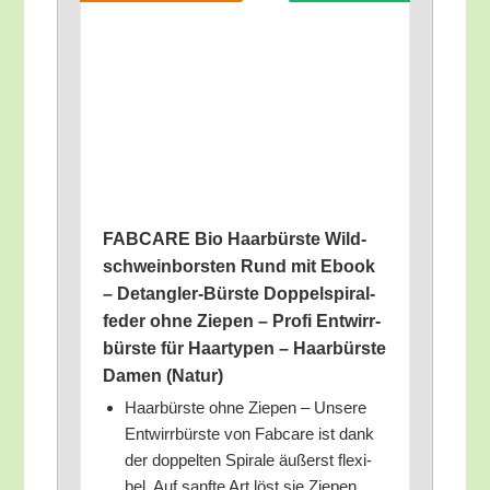
FABCARE Bio Haar­bürs­te Wild­
schwein­bors­ten Rund mit Ebook
– Detang­ler-Bürs­te Dop­pel­spi­ral­
fe­der ohne Zie­pen – Pro­fi Ent­wirr­
bürs­te für Haar­ty­pen – Haar­bürs­te
Damen (Natur)
Haar­bürs­te ohne Zie­pen – Unse­re
Ent­wirr­bürs­te von Fabca­re ist dank
der dop­pel­ten Spi­ra­le äußerst fle­xi­
bel. Auf sanf­te Art löst sie Zie­pen