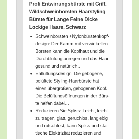
Pro­fi Ent­wir­rungs­bürs­te mit Griff,
Wild­schwein­bors­ten Haar­sty­ling
Bürs­te für Lan­ge Fei­ne Dicke
Locki­ge Haa­re, Schwarz
Schwein­bors­ten +Nylon­bürs­ten­kopf­
de­sign: Der Kamm mit ver­wi­ckel­ten
Bors­ten kann die Kopf­haut und die
Durch­blu­tung anre­gen und das Haar
gesund und natürlich…
Ent­lüf­tungs­de­sign: Die gebo­ge­ne,
belüf­te­te Sty­ling-Haar­bürs­te hat
einen über­gro­ßen, gebo­ge­nen Kopf.
Die Belüf­tungs­öff­nun­gen in der Bürs­
te hel­fen dabei…
Redu­zie­ren Sie Spliss: Leicht, leicht
zu tra­gen, glatt, geruch­los, lang­le­big
und rutsch­fest, kann Spliss und sta­
ti­sche Elek­tri­zi­tät redu­zie­ren und