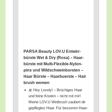
PARSA Beau­ty LOV.U Ent­wirr­
bürs­te Wet & Dry (Rosa) – Haar­
bürs­te mit Mul­ti-Fle­xi­ble-Nylon­
pins und Wild­schwein­bors­ten –
Haar Bürs­te – Haar­buers­te – Hair
brush women
🎀 Hey Love­ly! – Brü­chi­ges Haar
und fei­ne Kno­ten – nicht mit mir!
Mei­ne LOV.U Wet­brush zau­bert dir
gepfleg­tes Haar. Für bes­se­ren Haar­