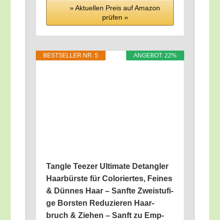
» Aktu­el­len Preis auf Ama­zon
prü­fen »
BEST­SEL­LER NR. 5
ANGE­BOT: 22%
Tang­le Tee­zer Ulti­ma­te Detang­ler
Haar­bürs­te für Colo­rier­tes, Fei­nes
& Dün­nes Haar – Sanf­te Zwei­stu­fi­
ge Bors­ten Redu­zie­ren Haar­
bruch & Zie­hen – Sanft zu Emp­