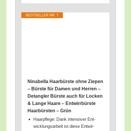
BEST­SEL­LER NR. 7
Nina­bel­la Haar­bürs­te ohne Zie­pen
– Bürs­te für Damen und Her­ren –
Detang­ler Bürs­te auch für Locken
& Lan­ge Haa­re – Ent­wirr­bürs­te
Haar­bürs­ten – Grün
Haar­pfle­ge: Dank inten­si­ver Ent­
wick­lungs­ar­beit ist die­se Ent­wir­