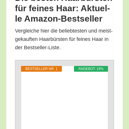
für fei­nes Haar: Aktu­el­
le Amazon-Bestseller
Ver­glei­che hier die belieb­tes­ten und meist­
ge­kauf­ten Haar­bürs­ten für fei­nes Haar in
der Bestseller-Liste.
BEST­SEL­LER NR. 1
ANGE­BOT: 19%