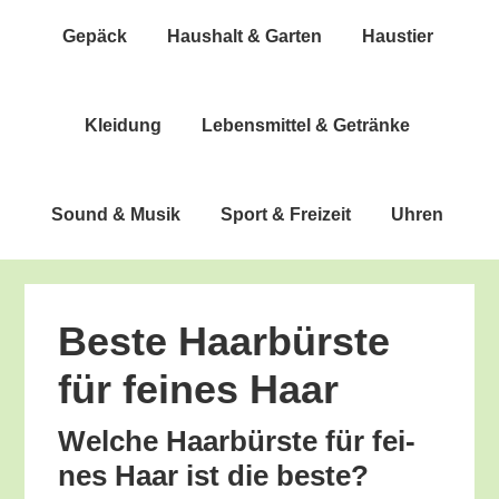
Gepäck
Haus­halt & Garten
Haus­tier
Klei­dung
Lebens­mit­tel & Getränke
Sound & Musik
Sport & Freizeit
Uhren
Bes­te Haar­bürs­te
für fei­nes Haar
Wel­che Haar­bürs­te für fei­
nes Haar ist die beste?