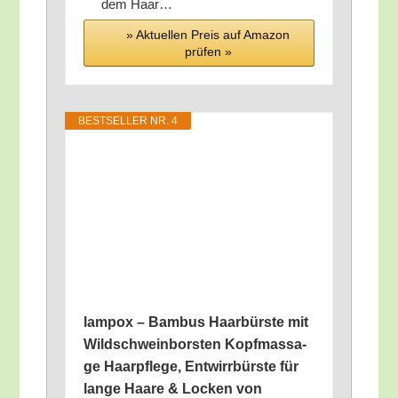
dem Haar…
» Aktu­el­len Preis auf Ama­zon
prü­fen »
BEST­SEL­LER NR. 4
lam­pox – Bam­bus Haar­bürs­te mit
Wild­schwein­bors­ten Kopf­mas­sa­
ge Haar­pfle­ge, Ent­wirr­bürs­te für
lan­ge Haa­re & Locken von