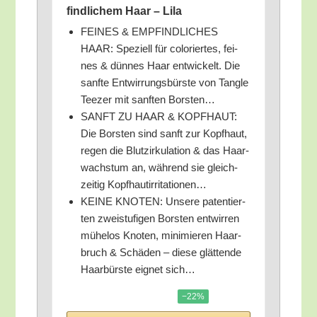
find­li­chem Haar – Lila
FEINES & EMPFINDLICHES
HAAR: Spe­zi­ell für colo­rier­tes, fei­
nes & dün­nes Haar ent­wi­ckelt. Die
sanf­te Ent­wir­rungs­bürs­te von Tang­le
Tee­zer mit sanf­ten Borsten…
SANFT ZU HAAR & KOPFHAUT:
Die Bors­ten sind sanft zur Kopf­haut,
regen die Blut­zir­ku­la­ti­on & das Haar­
wachs­tum an, wäh­rend sie gleich­
zei­tig Kopfhautirritationen…
KEINE KNOTEN: Unse­re paten­tier­
ten zwei­stu­fi­gen Bors­ten ent­wir­ren
mühe­los Kno­ten, mini­mie­ren Haar­
bruch & Schä­den – die­se glät­ten­de
Haar­bürs­te eig­net sich…
−22%