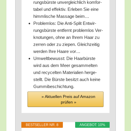
rungs­bürs­te unver­gleich­lich kom­for­
ta­bel und effek­tiv. Erle­ben Sie eine
himm­li­sche Mas­sa­ge beim…
Pro­blem­los: Die Anti-Split Ent­wir­
rungs­bürs­te ent­fernt pro­blem­los Ver­
kno­tun­gen, ohne an Ihrem Haar zu
zer­ren oder zu zie­pen. Gleich­zei­tig
wer­den Ihre Haa­re vor…
Umwelt­be­wusst: Die Haar­bürs­te
wird aus dem Meer gesam­mel­ten
und recy­cel­ten Mate­ria­li­en her­ge­
stellt. Die Bürs­te besitzt auch kei­ne
Gummibeschichtung.
» Aktu­el­len Preis auf Ama­zon
prü­fen »
BEST­SEL­LER NR. 8
ANGE­BOT: 10%