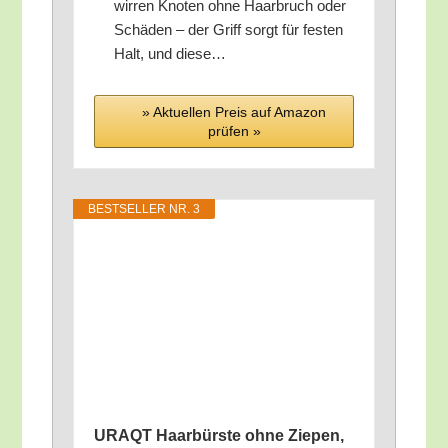
wir­ren Kno­ten ohne Haar­bruch oder
Schä­den – der Griff sorgt für fes­ten
Halt, und diese…
» Aktu­el­len Preis auf Ama­zon
prü­fen »
BEST­SEL­LER NR. 3
URAQT Haar­bürs­te ohne Zie­pen,