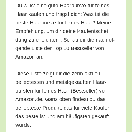
Du willst eine gute Haar­bürs­te für fei­nes
Haar kau­fen und fragst dich: Was ist die
bes­te Haar­bürs­te für fei­nes Haar? Mei­ne
Emp­feh­lung, um dir dei­ne Kauf­ent­schei­
dung zu erleich­tern: Schau dir die nach­fol­
gen­de Lis­te der Top 10 Best­sel­ler von
Ama­zon an.
Die­se Lis­te zeigt dir die zehn aktu­ell
belieb­tes­ten und meist­ge­kauf­ten Haar­
bürs­ten für fei­nes Haar (Best­sel­ler) von
Amazon.de. Ganz oben fin­dest du das
belieb­tes­te Pro­dukt, das für vie­le Käu­fer
das bes­te ist und am häu­figs­ten gekauft
wurde.