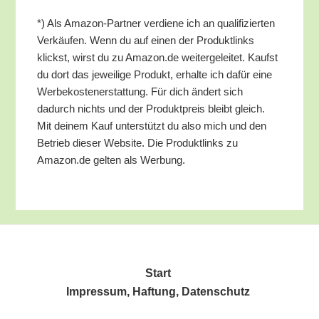
*) Als Ama­zon-Part­ner ver­die­ne ich an qua­li­fi­zier­ten
Ver­käu­fen. Wenn du auf einen der Pro­dukt­links
klickst, wirst du zu Amazon.de wei­ter­ge­lei­tet. Kaufst
du dort das jewei­li­ge Pro­dukt, erhal­te ich dafür eine
Wer­be­kos­ten­er­stat­tung. Für dich ändert sich
dadurch nichts und der Pro­dukt­preis bleibt gleich.
Mit dei­nem Kauf unter­stützt du also mich und den
Betrieb die­ser Web­site. Die Pro­dukt­links zu
Amazon.de gel­ten als Werbung.
Start
Impres­sum, Haf­tung, Datenschutz