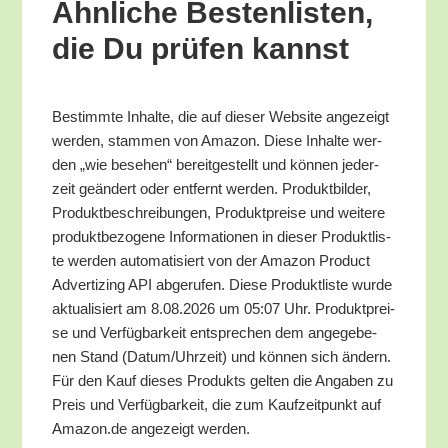
Ähn­li­che Bes­ten­lis­ten,
die Du prü­fen kannst
Bestimm­te Inhal­te, die auf die­ser Web­site ange­zeigt
wer­den, stam­men von Ama­zon. Die­se Inhal­te wer­
den „wie bese­hen“ bereit­ge­stellt und kön­nen jeder­
zeit geän­dert oder ent­fernt wer­den. Pro­dukt­bil­der,
Pro­dukt­be­schrei­bun­gen, Pro­dukt­prei­se und wei­te­re
pro­dukt­be­zo­ge­ne Infor­ma­tio­nen in die­ser Pro­dukt­lis­
te wer­den auto­ma­ti­siert von der Ama­zon Pro­duct
Adver­tiz­ing API abge­ru­fen. Die­se Pro­dukt­lis­te wur­de
aktua­li­siert am 8.08.2026 um 05:07 Uhr. Pro­dukt­prei­
se und Ver­füg­bar­keit ent­spre­chen dem ange­ge­be­
nen Stand (Datum/​Uhrzeit) und kön­nen sich ändern.
Für den Kauf die­ses Pro­dukts gel­ten die Anga­ben zu
Preis und Ver­füg­bar­keit, die zum Kauf­zeit­punkt auf
Amazon.de ange­zeigt werden.