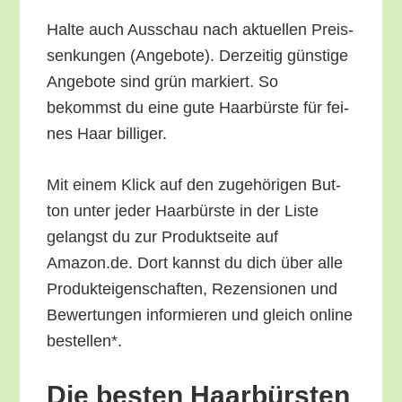
Hal­te auch Aus­schau nach aktu­el­len Preis­
sen­kun­gen (Ange­bo­te). Der­zei­tig güns­ti­ge
Ange­bo­te sind grün mar­kiert. So
bekommst du eine gute Haar­bürs­te für fei­
nes Haar billiger.
Mit einem Klick auf den zuge­hö­ri­gen But­
ton unter jeder Haar­bürs­te in der Lis­te
gelangst du zur Pro­dukt­sei­te auf
Amazon.de. Dort kannst du dich über alle
Pro­duk­tei­gen­schaf­ten, Rezen­sio­nen und
Bewer­tun­gen infor­mie­ren und gleich online
bestellen*.
Die bes­ten Haar­bürs­ten