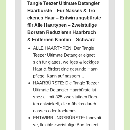
Tang­le Tee­zer Ulti­ma­te Detang­ler
Haar­bürs­te – Für Nas­ses & Tro­
cke­nes Haar – Ent­wir­rungs­bürs­te
für Alle Haar­ty­pen – Zwei­stu­fi­ge
Bors­ten Redu­zie­ren Haar­bruch
& Ent­fer­nen Kno­ten – Schwarz
ALLE HAARTYPEN: Der Tang­le
Tee­zer Ulti­ma­te Detang­ler eig­net
sich für glat­tes, wel­li­ges & locki­ges
Haar & för­dert eine gesun­de Haar­
pfle­ge. Kann auf nassem…
HAARBÜRSTE: Die Tang­le Tee­zer
Ulti­ma­te Detang­ler Haar­bürs­te ist
spe­zi­ell mit 325 zwei­stu­fi­gen Bors­
ten ent­wi­ckelt, die mühe­los durch
nas­ses oder trockenes…
ENTWIRRUNGSBÜRSTE: Inno­va­ti­
ve, fle­xi­ble zwei­stu­fi­ge Bors­ten ent­