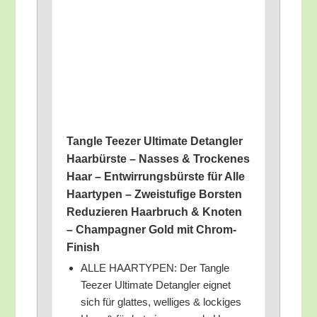
Tang­le Tee­zer Ulti­ma­te Detang­ler
Haar­bürs­te – Nas­ses & Tro­cke­nes
Haar – Ent­wir­rungs­bürs­te für Alle
Haar­ty­pen – Zwei­stu­fi­ge Bors­ten
Redu­zie­ren Haar­bruch & Kno­ten
– Cham­pa­gner Gold mit Chrom-
Finish
ALLE HAARTYPEN: Der Tang­le
Tee­zer Ulti­ma­te Detang­ler eig­net
sich für glat­tes, wel­li­ges & locki­ges