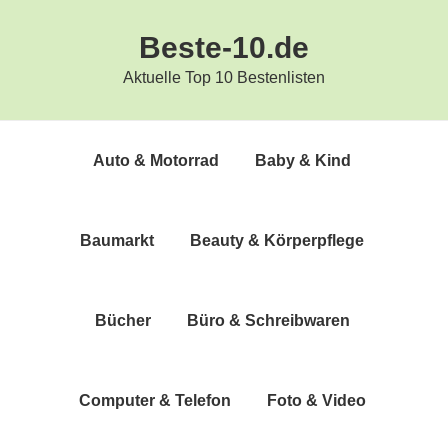
Zur
Zum
Beste-10.de
Hauptnavigation
Inhalt
springen
springen
Aktuelle Top 10 Bestenlisten
Auto & Motorrad
Baby & Kind
Bau­markt
Beau­ty & Körperpflege
Bücher
Büro & Schreibwaren
Com­pu­ter & Telefon
Foto & Video