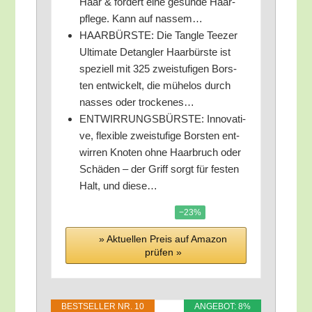
Haar & för­dert eine gesun­de Haar­
pfle­ge. Kann auf nassem…
HAARBÜRSTE: Die Tang­le Tee­zer
Ulti­ma­te Detang­ler Haar­bürs­te ist
spe­zi­ell mit 325 zwei­stu­fi­gen Bors­
ten ent­wi­ckelt, die mühe­los durch
nas­ses oder trockenes…
ENTWIRRUNGSBÜRSTE: Inno­va­ti­
ve, fle­xi­ble zwei­stu­fi­ge Bors­ten ent­
wir­ren Kno­ten ohne Haar­bruch oder
Schä­den – der Griff sorgt für fes­ten
Halt, und diese…
−23%
» Aktu­el­len Preis auf Ama­zon
prü­fen »
BEST­SEL­LER NR. 10
ANGE­BOT: 8%