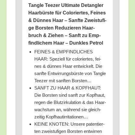
Tang­le Tee­zer Ulti­ma­te Detang­ler
Haar­bürs­te für Colo­rier­tes, Fei­nes
& Dün­nes Haar – Sanf­te Zwei­stu­fi­
ge Bors­ten Redu­zie­ren Haar­
bruch & Zie­hen – Sanft zu Emp­
find­li­chem Haar – Dunk­les Petrol
FEINES & EMPFINDLICHES
HAAR: Spe­zi­ell für colo­rier­tes, fei­
nes & dün­nes Haar ent­wi­ckelt. Die
sanf­te Ent­wir­rungs­bürs­te von Tang­le
Tee­zer mit sanf­ten Borsten…
SANFT ZU HAAR & KOPFHAUT:
Die Bors­ten sind sanft zur Kopf­haut,
regen die Blut­zir­ku­la­ti­on & das Haar­
wachs­tum an, wäh­rend sie gleich­
zei­tig Kopfhautirritationen…
KEINE KNOTEN: Unse­re paten­tier­
ten zwei­stu­fi­gen Bors­ten ent­wir­ren