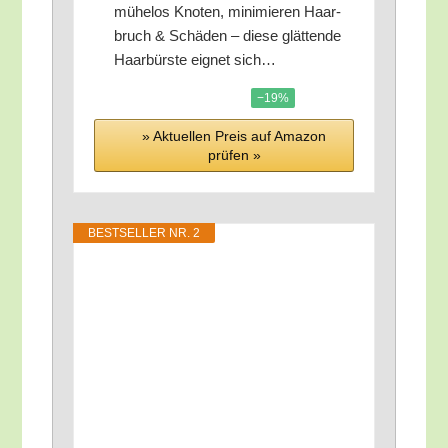
mühe­los Kno­ten, mini­mie­ren Haar­
bruch & Schä­den – die­se glät­ten­de
Haar­bürs­te eig­net sich…
−19%
» Aktu­el­len Preis auf Ama­zon
prü­fen »
BEST­SEL­LER NR. 2