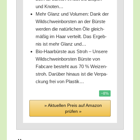
und Knoten…
Mehr Glanz und Volu­men: Dank der
Wild­schwein­bors­ten an der Bürs­te
wer­den die natür­li­chen Öle gleich­
mä­ßig im Haar ver­teilt. Das Ergeb­
nis ist mehr Glanz und…
Bio-Haar­bürs­te aus Stroh – Unse­re
Wild­schwein­bors­ten Bürs­te von
Fabca­re besteht aus 70 % Wei­zen­
stroh. Dar­über hin­aus ist die Ver­pa­
ckung frei von Plastik…
−8%
» Aktu­el­len Preis auf Ama­zon
prü­fen »