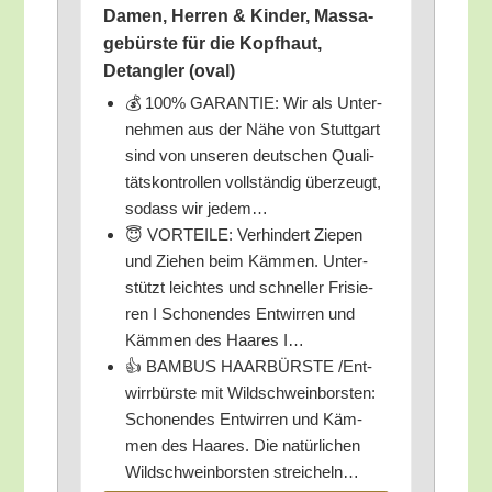
Damen, Her­ren & Kin­der, Mas­sa­
ge­bürs­te für die Kopf­haut,
Detang­ler (oval)
💰 100% GARANTIE: Wir als Unter­
neh­men aus der Nähe von Stutt­gart
sind von unse­ren deut­schen Qua­li­
täts­kon­trol­len voll­stän­dig über­zeugt,
sodass wir jedem…
😇 VORTEILE: Ver­hin­dert Zie­pen
und Zie­hen beim Käm­men. Unter­
stützt leich­tes und schnel­ler Fri­sie­
ren I Scho­nen­des Ent­wir­ren und
Käm­men des Haa­res I…
👍 BAMBUS HAARBÜRSTE /​Ent­
wirr­bürs­te mit Wild­schwein­bors­ten:
Scho­nen­des Ent­wir­ren und Käm­
men des Haa­res. Die natür­li­chen
Wild­schwein­bors­ten streicheln…