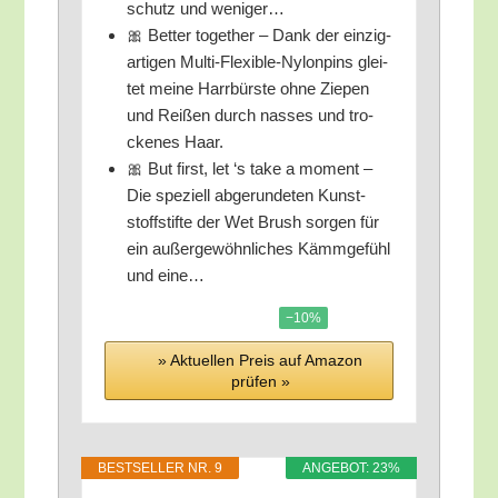
schutz und weniger…
🎀 Bet­ter tog­e­ther – Dank der ein­zig­
ar­ti­gen Mul­ti-Fle­xi­ble-Nylon­pins glei­
tet mei­ne Harrbürste ohne Zie­pen
und Rei­ßen durch nas­ses und tro­
cke­nes Haar.
🎀 But first, let ‘s take a moment –
Die spe­zi­ell abge­run­de­ten Kunst­
stoff­stif­te der Wet Brush sor­gen für
ein außer­ge­wöhn­li­ches Kämm­ge­fühl
und eine…
−10%
» Aktu­el­len Preis auf Ama­zon
prü­fen »
BEST­SEL­LER NR. 9
ANGE­BOT: 23%