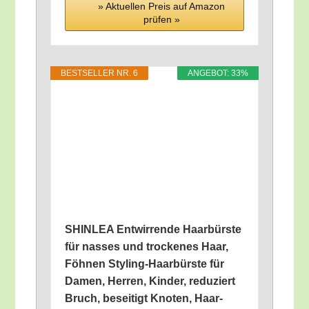
» Aktu­el­len Preis auf Ama­zon
prü­fen »
BEST­SEL­LER NR. 6
ANGE­BOT: 33%
SHINLEA Ent­wir­ren­de Haar­bürs­te
für nas­ses und tro­cke­nes Haar,
Föh­nen Sty­ling-Haar­bürs­te für
Damen, Her­ren, Kin­der, redu­ziert
Bruch, besei­tigt Kno­ten, Haar­