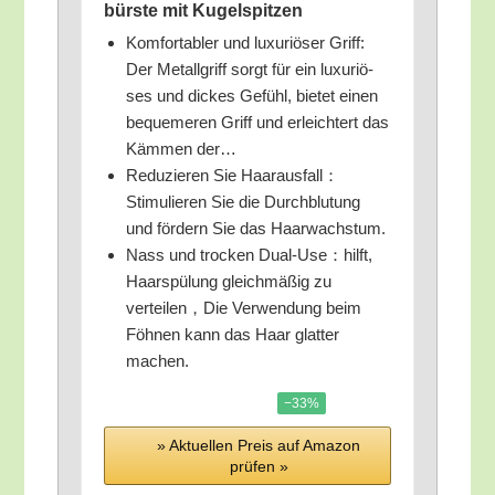
bürs­te mit Kugelspitzen
Kom­for­ta­bler und luxu­riö­ser Griff:
Der Metall­griff sorgt für ein luxu­riö­
ses und dickes Gefühl, bie­tet einen
beque­me­ren Griff und erleich­tert das
Käm­men der…
Redu­zie­ren Sie Haarausfall：
Stimulieren Sie die Durch­blu­tung
und för­dern Sie das Haarwachstum.
Nass und tro­cken Dual-Use：hilft,
Haar­spü­lung gleich­mä­ßig zu
verteilen，Die Ver­wen­dung beim
Föh­nen kann das Haar glat­ter
machen.
−33%
» Aktu­el­len Preis auf Ama­zon
prü­fen »