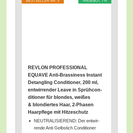
BEST­SEL­LER NR. 5
ANGE­BOT: 7%
REVLON PROFESSIONAL
EQUAVE Anti-Bras­si­ness Instant
Detang­ling Con­di­tio­ner, 200 ml,
ent­wir­ren­der Lea­ve in Sprüh­con­
di­tio­ner für blon­des, wei­ßes
& blon­dier­tes Haar, 2‑Phasen
Haar­pfle­ge mit Hitzeschutz
NEUTRALISIEREND: Der ent­wir­
ren­de Anti Gelb­stich Con­di­tio­ner