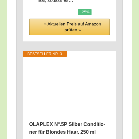
Haar, sodass es…
−25%
» Aktu­el­len Preis auf Ama­zon
prü­fen »
BEST­SEL­LER NR. 3
OLAPLEX N°.5P Sil­ber Con­di­tio­
ner für Blon­des Haar, 250 ml