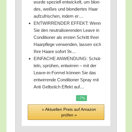
wur­de spe­zi­ell ent­wi­ckelt, um blon­
des, wei­ßes und blon­dier­tes Haar
auf­zu­fri­schen, indem er…
ENTWIRRENDER EFFEKT: Wenn
Sie den neu­tra­li­sie­ren­den Lea­ve in
Con­di­tio­ner als ers­ten Schritt Ihrer
Haar­pfle­ge ver­wen­den, las­sen sich
Ihre Haa­re sofort 9x…
EINFACHE ANWENDUNG: Schüt­
teln, sprü­hen, ent­wir­ren – mit der
Lea­ve-in-For­mel kön­nen Sie das
ent­wir­ren­de Con­di­tio­ner Spray mit
Anti Gelb­stich Effekt auf…
−7%
» Aktu­el­len Preis auf Ama­zon
prü­fen »