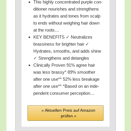
This high­ly con­cen­tra­ted pur­ple con­
di­tio­ner nou­ris­hes and streng­thens
as it hydra­tes and tones from scalp
to ends wit­hout weig­hing hair down
at the roots…
KEY BENEFITS ✓ Neu­tra­li­zes
bras­si­ness for brigh­ter hair ✓
Hydra­tes, smooths, and adds shi­ne
✓ Streng­thens and detangles
Cli­ni­cal­ly Pro­ven 91% agree hair
was less bras­sy* 89% smoot­her
after one use** 52% less breakage​
after one use** *Based on an inde­
pen­dent con­su­mer perception…
» Aktu­el­len Preis auf Ama­zon
prü­fen »