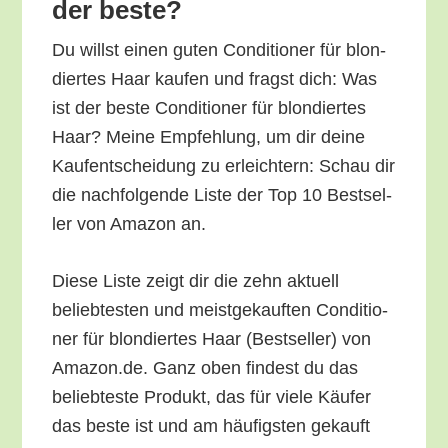
der beste?
Du willst einen guten Con­di­tio­ner für blon­
dier­tes Haar kau­fen und fragst dich: Was
ist der bes­te Con­di­tio­ner für blon­dier­tes
Haar? Mei­ne Emp­feh­lung, um dir dei­ne
Kauf­ent­schei­dung zu erleich­tern: Schau dir
die nach­fol­gen­de Lis­te der Top 10 Best­sel­
ler von Ama­zon an.
Die­se Lis­te zeigt dir die zehn aktu­ell
belieb­tes­ten und meist­ge­kauf­ten Con­di­tio­
ner für blon­dier­tes Haar (Best­sel­ler) von
Amazon.de. Ganz oben fin­dest du das
belieb­tes­te Pro­dukt, das für vie­le Käu­fer
das bes­te ist und am häu­figs­ten gekauft