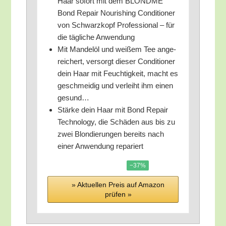
Haar sofort mit dem BLONDME
Bond Repair Nou­ris­hing Con­di­tio­ner
von Schwarz­kopf Pro­fes­sio­nal – für
die täg­li­che Anwendung
Mit Man­del­öl und wei­ßem Tee ange­
rei­chert, ver­sorgt die­ser Con­di­tio­ner
dein Haar mit Feuch­tig­keit, macht es
geschmei­dig und ver­leiht ihm einen
gesund…
Stär­ke dein Haar mit Bond Repair
Tech­no­lo­gy, die Schä­den aus bis zu
zwei Blon­die­run­gen bereits nach
einer Anwen­dung repariert
−37%
» Aktu­el­len Preis auf Ama­zon
prü­fen »