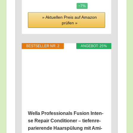
−7%
» Aktu­el­len Preis auf Ama­zon
prü­fen »
BEST­SEL­LER NR. 2
ANGE­BOT: 25%
Wel­la Pro­fes­sio­nals Fusi­on Inten­
se Repair Con­di­tio­ner – tie­fen­re­
pa­rie­ren­de Haar­spü­lung mit Ami­