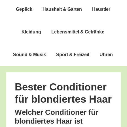
Gepäck
Haus­halt & Garten
Haus­tier
Klei­dung
Lebens­mit­tel & Getränke
Sound & Musik
Sport & Freizeit
Uhren
Bes­ter Con­di­tio­ner
für blon­dier­tes Haar
Wel­cher Con­di­tio­ner für
blon­dier­tes Haar ist