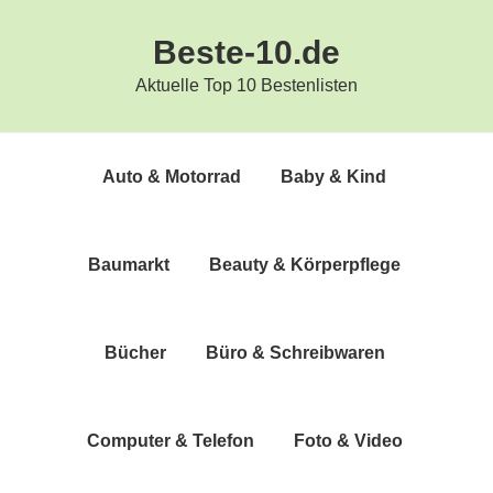
Zur
Zum
Beste-10.de
Hauptnavigation
Inhalt
springen
springen
Aktuelle Top 10 Bestenlisten
Auto & Motorrad
Baby & Kind
Bau­markt
Beau­ty & Körperpflege
Bücher
Büro & Schreibwaren
Com­pu­ter & Telefon
Foto & Video