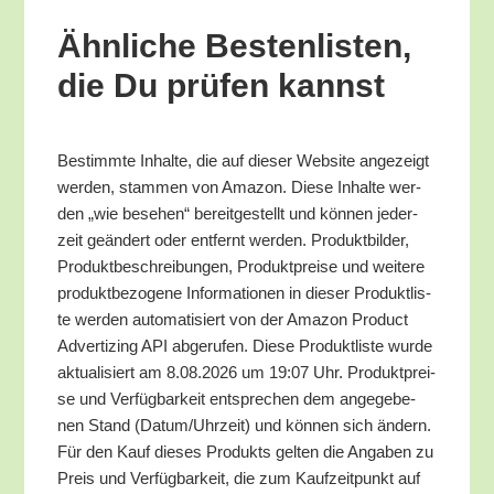
Ähn­li­che Bes­ten­lis­ten,
die Du prü­fen kannst
Bestimm­te Inhal­te, die auf die­ser Web­site ange­zeigt
wer­den, stam­men von Ama­zon. Die­se Inhal­te wer­
den „wie bese­hen“ bereit­ge­stellt und kön­nen jeder­
zeit geän­dert oder ent­fernt wer­den. Pro­dukt­bil­der,
Pro­dukt­be­schrei­bun­gen, Pro­dukt­prei­se und wei­te­re
pro­dukt­be­zo­ge­ne Infor­ma­tio­nen in die­ser Pro­dukt­lis­
te wer­den auto­ma­ti­siert von der Ama­zon Pro­duct
Adver­tiz­ing API abge­ru­fen. Die­se Pro­dukt­lis­te wur­de
aktua­li­siert am 8.08.2026 um 19:07 Uhr. Pro­dukt­prei­
se und Ver­füg­bar­keit ent­spre­chen dem ange­ge­be­
nen Stand (Datum/​Uhrzeit) und kön­nen sich ändern.
Für den Kauf die­ses Pro­dukts gel­ten die Anga­ben zu
Preis und Ver­füg­bar­keit, die zum Kauf­zeit­punkt auf