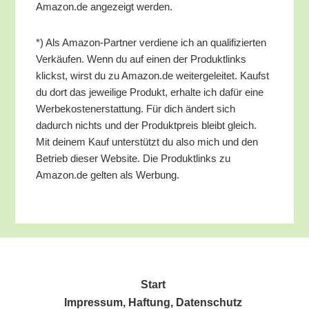
Amazon.de ange­zeigt werden.
*) Als Ama­zon-Part­ner ver­die­ne ich an qua­li­fi­zier­ten
Ver­käu­fen. Wenn du auf einen der Pro­dukt­links
klickst, wirst du zu Amazon.de wei­ter­ge­lei­tet. Kaufst
du dort das jewei­li­ge Pro­dukt, erhal­te ich dafür eine
Wer­be­kos­ten­er­stat­tung. Für dich ändert sich
dadurch nichts und der Pro­dukt­preis bleibt gleich.
Mit dei­nem Kauf unter­stützt du also mich und den
Betrieb die­ser Web­site. Die Pro­dukt­links zu
Amazon.de gel­ten als Werbung.
Start
Impres­sum, Haf­tung, Datenschutz