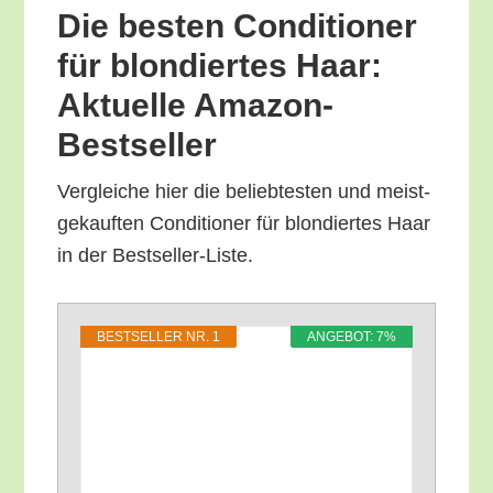
Die bes­ten Con­di­tio­ner
für blon­dier­tes Haar:
Aktu­el­le Amazon-
Bestseller
Ver­glei­che hier die belieb­tes­ten und meist­
ge­kauf­ten Con­di­tio­ner für blon­dier­tes Haar
in der Bestseller-Liste.
BEST­SEL­LER NR. 1
ANGE­BOT: 7%