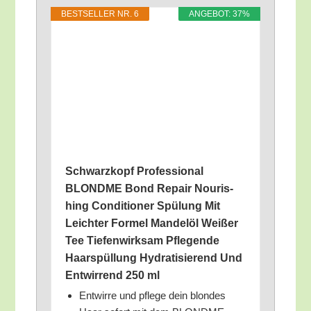
BEST­SEL­LER NR. 6
ANGE­BOT: 37%
Schwarz­kopf Pro­fes­sio­nal
BLONDME Bond Repair Nou­ris­
hing Con­di­tio­ner Spü­lung Mit
Leich­ter For­mel Man­del­öl Wei­ßer
Tee Tie­fen­wirk­sam Pfle­gen­de
Haar­spül­lung Hydra­ti­sie­rend Und
Ent­wir­rend 250 ml
Ent­wir­re und pfle­ge dein blon­des