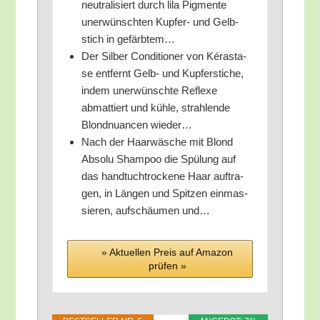
neu­tra­li­siert durch lila Pig­men­te
uner­wünsch­ten Kup­fer- und Gelb­
stich in gefärbtem…
Der Sil­ber Con­di­tio­ner von Kéra­sta­
se ent­fernt Gelb- und Kup­fer­sti­che,
indem uner­wünsch­te Refle­xe
abmat­tiert und küh­le, strah­len­de
Blond­nu­an­cen wieder…
Nach der Haar­wä­sche mit Blond
Abso­lu Sham­poo die Spü­lung auf
das hand­tuch­tro­cke­ne Haar auf­tra­
gen, in Län­gen und Spit­zen ein­mas­
sie­ren, auf­schäu­men und…
» Aktu­el­len Preis auf Ama­zon
prü­fen »