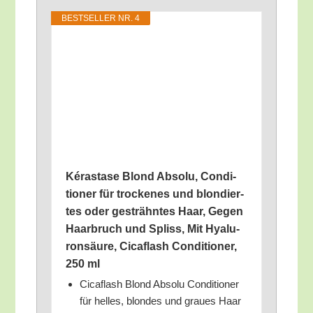
BEST­SEL­LER NR. 4
Kéra­sta­se Blond Abso­lu, Con­di­
tio­ner für tro­cke­nes und blon­dier­
tes oder gesträhn­tes Haar, Gegen
Haar­bruch und Spliss, Mit Hyalu­
ron­säu­re, Cicaflash Con­di­tio­ner,
250 ml
Cicaflash Blond Abso­lu Con­di­tio­ner
für hel­les, blon­des und grau­es Haar