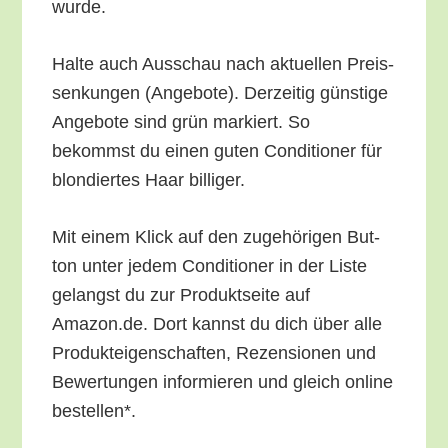
wurde.
Hal­te auch Aus­schau nach aktu­el­len Preis­
sen­kun­gen (Ange­bo­te). Der­zei­tig güns­ti­ge
Ange­bo­te sind grün mar­kiert. So
bekommst du einen guten Con­di­tio­ner für
blon­dier­tes Haar billiger.
Mit einem Klick auf den zuge­hö­ri­gen But­
ton unter jedem Con­di­tio­ner in der Lis­te
gelangst du zur Pro­dukt­sei­te auf
Amazon.de. Dort kannst du dich über alle
Pro­duk­tei­gen­schaf­ten, Rezen­sio­nen und
Bewer­tun­gen infor­mie­ren und gleich online
bestellen*.