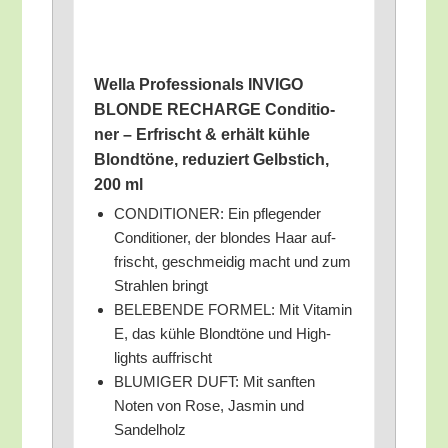
Wel­la Pro­fes­sio­nals INVIGO
BLONDE RECHARGE Con­di­tio­
ner – Erfrischt & erhält küh­le
Blond­tö­ne, redu­ziert Gelb­stich,
200 ml
CONDITIONER: Ein pfle­gen­der
Con­di­tio­ner, der blon­des Haar auf­
frischt, geschmei­dig macht und zum
Strah­len bringt
BELEBENDE FORMEL: Mit Vit­amin
E, das küh­le Blond­tö­ne und High­
lights auffrischt
BLUMIGER DUFT: Mit sanf­ten
Noten von Rose, Jas­min und
Sandelholz