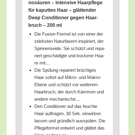
no­säu­ren – inten­si­ve Haar­pfle­ge
für kaput­tes Haar – glät­ten­der
Deep Con­di­tio­ner gegen Haar­
bruch – 200 ml
Die Fusi­on For­mel ist von einer der
stärks­ten Natur­fa­sern inspi­riert, der
Spin­nen­sei­de. Sie schützt und repa­
riert geschä­dig­te und tro­cke­ne Haa­
re mit…
Die Spü­lung repa­riert brü­chi­ges
Haar sofort auf Mikro- und Makro-
Ebe­ne und schützt vor wei­te­rem
Haar­bruch, der durch Käm­men und
ande­re mechanische…
Den Con­di­tio­ner auf das feuch­te
Haar auf­tra­gen, 30 Sek. ein­wir­ken
las­sen und gründ­lich aus­spü­len. Die
Pfle­ge­for­mel ent­wirrt und glät­tet das