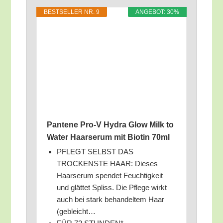
BEST­SEL­LER NR. 9
ANGE­BOT: 30%
Pan­te­ne Pro‑V Hydra Glow Milk to
Water Haar­se­rum mit Bio­tin 70ml
PFLEGT SELBST DAS
TROCKENSTE HAAR: Die­ses
Haar­se­rum spen­det Feuch­tig­keit
und glät­tet Spliss. Die Pfle­ge wirkt
auch bei stark behan­del­tem Haar
(gebleicht…