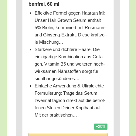
ben­frei, 60 ml
Effek­ti­ve For­mel gegen Haar­aus­fall:
Unser Hair Growth Serum ent­hält
5% Bio­tin, kom­bi­niert mit Ros­ma­rin-
und Gin­seng-Extrakt. Die­se kraft­vol­
le Mischung…
Stär­ke­re und dich­te­re Haa­re: Die
ein­zig­ar­ti­ge Kom­bi­na­ti­on aus Col­la­
gen, Vit­amin B6 und wei­te­ren hoch­
wirk­sa­men Nähr­stof­fen sorgt für
sicht­bar gesünderes…
Ein­fa­che Anwen­dung & Ultra­leich­te
For­mu­lie­rung: Tra­ge das Serum
zwei­mal täg­lich direkt auf die betrof­
fe­nen Stel­len Dei­ner Kopf­haut auf.
Mit der praktischen…
−20%