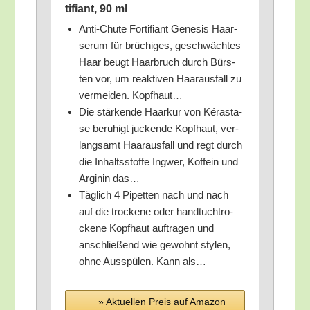
ti­fi­ant, 90 ml
Anti-Chu­te For­ti­fi­ant Gene­sis Haar­
se­rum für brü­chi­ges, geschwäch­tes
Haar beugt Haar­bruch durch Bürs­
ten vor, um reak­ti­ven Haar­aus­fall zu
ver­mei­den. Kopfhaut…
Die stär­ken­de Haar­kur von Kéra­sta­
se beru­higt jucken­de Kopf­haut, ver­
lang­samt Haar­aus­fall und regt durch
die Inhalts­stof­fe Ing­wer, Kof­fe­in und
Argi­nin das…
Täg­lich 4 Pipet­ten nach und nach
auf die tro­cke­ne oder hand­tuch­tro­
cke­ne Kopf­haut auf­tra­gen und
anschlie­ßend wie gewohnt sty­len,
ohne Aus­spü­len. Kann als…
» Aktu­el­len Preis auf Ama­zon