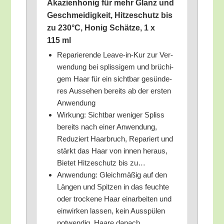
Aka­zi­en­ho­nig für mehr Glanz und
Geschmei­dig­keit, Hit­ze­schutz bis
zu 230°C, Honig Schät­ze, 1 x
115 ml
Repa­rie­ren­de Lea­ve-in-Kur zur Ver­
wen­dung bei splis­si­gem und brü­chi­
gem Haar für ein sicht­bar gesün­de­
res Aus­se­hen bereits ab der ers­ten
Anwendung
Wir­kung: Sicht­bar weni­ger Spliss
bereits nach einer Anwen­dung,
Redu­ziert Haar­bruch, Repa­riert und
stärkt das Haar von innen her­aus,
Bie­tet Hit­ze­schutz bis zu…
Anwen­dung: Gleich­mä­ßig auf den
Län­gen und Spit­zen in das feuch­te
oder tro­cke­ne Haar ein­ar­bei­ten und
ein­wir­ken las­sen, kein Aus­spü­len
not­wen­dig, Haa­re danach…