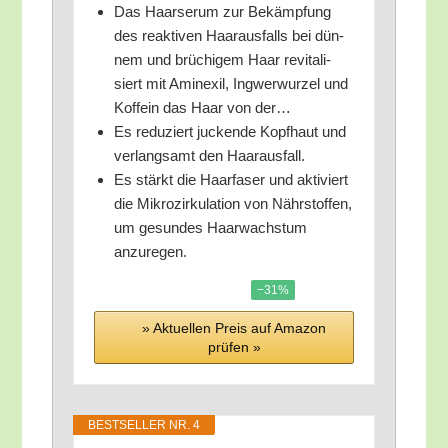
Das Haar­se­rum zur Bekämp­fung
des reak­ti­ven Haar­aus­falls bei dün­
nem und brü­chi­gem Haar revi­ta­li­
siert mit Amin­exil, Ing­wer­wur­zel und
Kof­fe­in das Haar von der…
Es redu­ziert jucken­de Kopf­haut und
ver­lang­samt den Haarausfall.
Es stärkt die Haar­fa­ser und akti­viert
die Mikro­zir­ku­la­ti­on von Nähr­stof­fen,
um gesun­des Haar­wachs­tum
anzuregen.
−31%
» Aktu­el­len Preis auf Ama­zon
prü­fen »
BEST­SEL­LER NR. 4