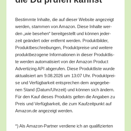
Bestimm­te Inhal­te, die auf die­ser Web­site ange­zeigt
wer­den, stam­men von Ama­zon. Die­se Inhal­te wer­
den „wie bese­hen“ bereit­ge­stellt und kön­nen jeder­
zeit geän­dert oder ent­fernt wer­den. Pro­dukt­bil­der,
Pro­dukt­be­schrei­bun­gen, Pro­dukt­prei­se und wei­te­re
pro­dukt­be­zo­ge­ne Infor­ma­tio­nen in die­ser Pro­dukt­lis­
te wer­den auto­ma­ti­siert von der Ama­zon Pro­duct
Adver­tiz­ing API abge­ru­fen. Die­se Pro­dukt­lis­te wur­de
aktua­li­siert am 9.08.2026 um 13:07 Uhr. Pro­dukt­prei­
se und Ver­füg­bar­keit ent­spre­chen dem ange­ge­be­
nen Stand (Datum/​Uhrzeit) und kön­nen sich ändern.
Für den Kauf die­ses Pro­dukts gel­ten die Anga­ben zu
Preis und Ver­füg­bar­keit, die zum Kauf­zeit­punkt auf
Amazon.de ange­zeigt werden.
*) Als Ama­zon-Part­ner ver­die­ne ich an qua­li­fi­zier­ten