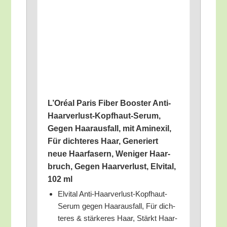
L’O­ré­al Paris Fiber Boos­ter Anti-
Haar­ver­lust-Kopf­haut-Serum,
Gegen Haar­aus­fall, mit Amin­exil,
Für dich­te­res Haar, Gene­riert
neue Haar­fa­sern, Weni­ger Haar­
bruch, Gegen Haar­ver­lust, Elvi­tal,
102 ml
Elvi­tal Anti-Haar­ver­lust-Kopf­haut-
Serum gegen Haar­aus­fall, Für dich­
te­res & stär­ke­res Haar, Stärkt Haar­