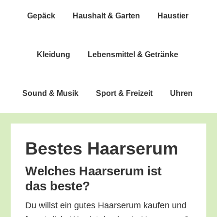
Gepäck
Haus­halt & Garten
Haus­tier
Klei­dung
Lebens­mit­tel & Getränke
Sound & Musik
Sport & Freizeit
Uhren
Bes­tes Haarserum
Wel­ches Haar­se­rum ist
das beste?
Du willst ein gutes Haar­se­rum kau­fen und