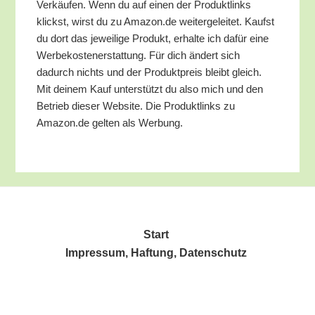
Ver­käu­fen. Wenn du auf einen der Pro­dukt­links
klickst, wirst du zu Amazon.de wei­ter­ge­lei­tet. Kaufst
du dort das jewei­li­ge Pro­dukt, erhal­te ich dafür eine
Wer­be­kos­ten­er­stat­tung. Für dich ändert sich
dadurch nichts und der Pro­dukt­preis bleibt gleich.
Mit dei­nem Kauf unter­stützt du also mich und den
Betrieb die­ser Web­site. Die Pro­dukt­links zu
Amazon.de gel­ten als Werbung.
Start
Impres­sum, Haf­tung, Datenschutz