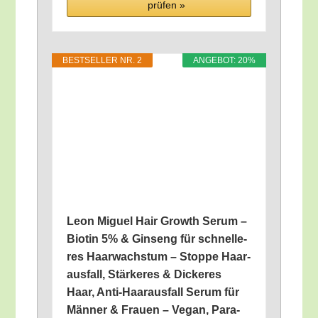
prü­fen »
BEST­SEL­LER NR. 2
ANGE­BOT: 20%
Leon Miguel Hair Growth Serum –
Bio­tin 5% & Gin­seng für schnel­le­
res Haar­wachs­tum – Stop­pe Haar­
aus­fall, Stär­ke­res & Dicke­res
Haar, Anti-Haar­aus­fall Serum für
Män­ner & Frau­en – Vegan, Para­