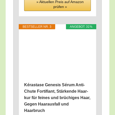
» Aktu­el­len Preis auf Ama­zon
prü­fen »
BEST­SEL­LER NR. 3
ANGE­BOT: 31%
Kéra­sta­se Gene­sis Sérum Anti-
Chu­te For­ti­fi­ant, Stär­ken­de Haar­
kur für fei­nes und brü­chi­ges Haar,
Gegen Haar­aus­fall und
Haarbruch