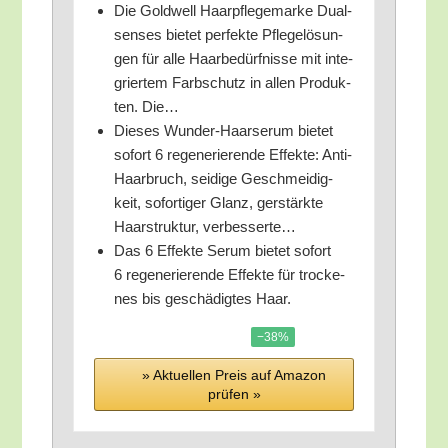
Die Gold­well Haar­pfle­ge­mar­ke Dual­
sen­ses bie­tet per­fek­te Pfle­ge­lö­sun­
gen für alle Haar­be­dürf­nis­se mit inte­
grier­tem Farb­schutz in allen Pro­duk­
ten. Die…
Die­ses Wun­der-Haar­se­rum bie­tet
sofort 6 rege­ne­rie­ren­de Effek­te: Anti-
Haar­bruch, sei­di­ge Geschmei­dig­
keit, sofor­ti­ger Glanz, ger­stärk­te
Haar­struk­tur, verbesserte…
Das 6 Effek­te Serum bie­tet sofort
6 rege­ne­rie­ren­de Effek­te für tro­cke­
nes bis geschä­dig­tes Haar.
−38%
» Aktu­el­len Preis auf Ama­zon
prü­fen »