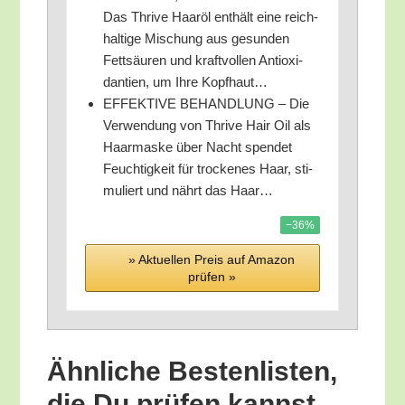
Das Thri­ve Haar­öl ent­hält eine reich­
hal­ti­ge Mischung aus gesun­den
Fett­säu­ren und kraft­vol­len Anti­oxi­
dan­ti­en, um Ihre Kopfhaut…
EFFEKTIVE BEHANDLUNG – Die
Ver­wen­dung von Thri­ve Hair Oil als
Haar­mas­ke über Nacht spen­det
Feuch­tig­keit für tro­cke­nes Haar, sti­
mu­liert und nährt das Haar…
−36%
» Aktu­el­len Preis auf Ama­zon
prü­fen »
Ähn­li­che Bes­ten­lis­ten,
die Du prü­fen kannst