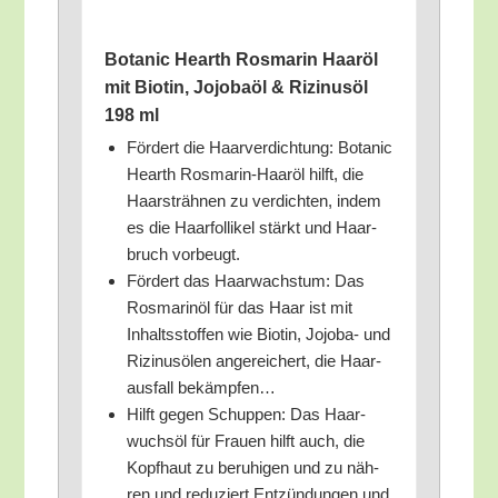
Bota­nic Hearth Ros­ma­rin Haar­öl
mit Bio­tin, Jojob­a­öl & Rizi­nus­öl
198 ml
För­dert die Haar­ver­dich­tung: Bota­nic
Hearth Ros­ma­rin-Haar­öl hilft, die
Haar­sträh­nen zu ver­dich­ten, indem
es die Haar­fol­li­kel stärkt und Haar­
bruch vorbeugt.
För­dert das Haar­wachs­tum: Das
Ros­ma­rin­öl für das Haar ist mit
Inhalts­stof­fen wie Bio­tin, Jojoba- und
Rizi­nus­ölen ange­rei­chert, die Haar­
aus­fall bekämpfen…
Hilft gegen Schup­pen: Das Haar­
wuchs­öl für Frau­en hilft auch, die
Kopf­haut zu beru­hi­gen und zu näh­
ren und redu­ziert Ent­zün­dun­gen und