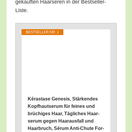
ge­kauf­ten Haar­se­ren in der Bestseller-
Liste.
BEST­SEL­LER NR. 1
Kéra­sta­se Gene­sis, Stär­ken­des
Kopf­haut­se­rum für fei­nes und
brü­chi­ges Haar, Täg­li­ches Haar­
se­rum gegen Haar­aus­fall und
Haar­bruch, Sérum Anti-Chu­te For­