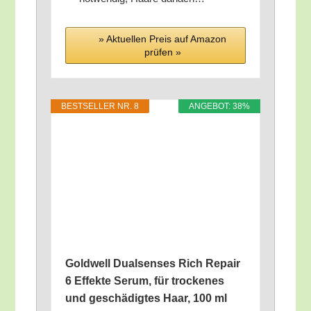
» Aktu­el­len Preis auf Ama­zon
prü­fen »
BEST­SEL­LER NR. 8
ANGE­BOT: 38%
Gold­well Dual­sen­ses Rich Repair
6 Effek­te Serum, für tro­cke­nes
und geschä­dig­tes Haar, 100 ml