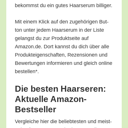
bekommst du ein gutes Haar­se­rum billiger.
Mit einem Klick auf den zuge­hö­ri­gen But­
ton unter jedem Haar­se­rum in der Lis­te
gelangst du zur Pro­dukt­sei­te auf
Amazon.de. Dort kannst du dich über alle
Pro­duk­tei­gen­schaf­ten, Rezen­sio­nen und
Bewer­tun­gen infor­mie­ren und gleich online
bestellen*.
Die bes­ten Haar­se­ren:
Aktu­el­le Amazon-
Bestseller
Ver­glei­che hier die belieb­tes­ten und meist­