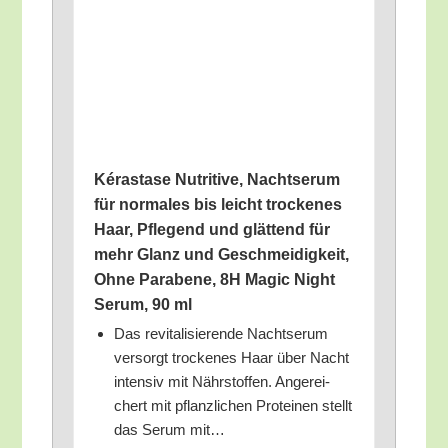
Kéra­sta­se Nut­ri­ti­ve, Nachtse­rum
für nor­ma­les bis leicht tro­cke­nes
Haar, Pfle­gend und glät­tend für
mehr Glanz und Geschmei­dig­keit,
Ohne Para­be­ne, 8H Magic Night
Serum, 90 ml
Das revi­ta­li­sie­ren­de Nachtse­rum
ver­sorgt tro­cke­nes Haar über Nacht
inten­siv mit Nähr­stof­fen. Ange­rei­
chert mit pflanz­li­chen Pro­te­inen stellt
das Serum mit…