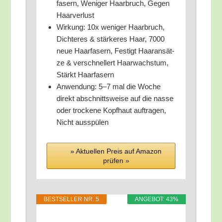
fa­sern, Weni­ger Haar­bruch, Gegen
Haarverlust
Wir­kung: 10x weni­ger Haar­bruch,
Dich­te­res & stär­ke­res Haar, 7000
neue Haar­fa­sern, Fes­tigt Haar­an­sät­
ze & ver­schnel­lert Haar­wachs­tum,
Stärkt Haarfasern
Anwen­dung: 5–7 mal die Woche
direkt abschnitts­wei­se auf die nas­se
oder tro­cke­ne Kopf­haut auf­tra­gen,
Nicht ausspülen
» Aktu­el­len Preis auf Ama­zon
prü­fen »
BEST­SEL­LER NR. 5
ANGE­BOT: 43%