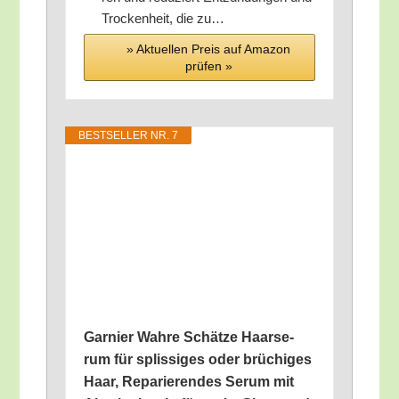
Tro­cken­heit, die zu…
» Aktu­el­len Preis auf Ama­zon
prü­fen »
BEST­SEL­LER NR. 7
Gar­nier Wah­re Schät­ze Haar­se­
rum für splis­si­ges oder brü­chi­ges
Haar, Repa­rie­ren­des Serum mit