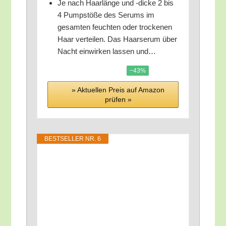
Je nach Haar­län­ge und ‑dicke 2 bis
4 Pump­stö­ße des Serums im
gesam­ten feuch­ten oder tro­cke­nen
Haar ver­tei­len. Das Haar­se­rum über
Nacht ein­wir­ken las­sen und…
−43%
» Aktu­el­len Preis auf Ama­zon
prü­fen »
BEST­SEL­LER NR. 6