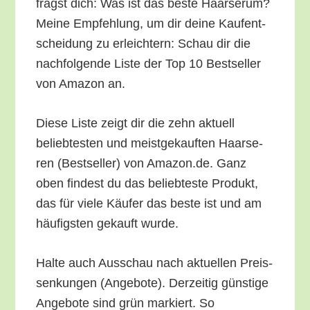
fragst dich: Was ist das bes­te Haar­se­rum?
Mei­ne Emp­feh­lung, um dir dei­ne Kauf­ent­
schei­dung zu erleich­tern: Schau dir die
nach­fol­gen­de Lis­te der Top 10 Best­sel­ler
von Ama­zon an.
Die­se Lis­te zeigt dir die zehn aktu­ell
belieb­tes­ten und meist­ge­kauf­ten Haar­se­
ren (Best­sel­ler) von Amazon.de. Ganz
oben fin­dest du das belieb­tes­te Pro­dukt,
das für vie­le Käu­fer das bes­te ist und am
häu­figs­ten gekauft wurde.
Hal­te auch Aus­schau nach aktu­el­len Preis­
sen­kun­gen (Ange­bo­te). Der­zei­tig güns­ti­ge
Ange­bo­te sind grün mar­kiert. So