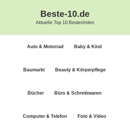
Zur
Zum
Beste-10.de
Hauptnavigation
Inhalt
springen
springen
Aktuelle Top 10 Bestenlisten
Auto & Motorrad
Baby & Kind
Bau­markt
Beau­ty & Körperpflege
Bücher
Büro & Schreibwaren
Com­pu­ter & Telefon
Foto & Video