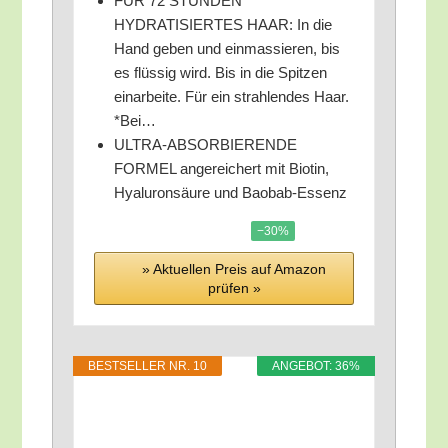
FÜR 72 STUNDEN*
HYDRATISIERTES HAAR: In die
Hand geben und ein­mas­sie­ren, bis
es flüs­sig wird. Bis in die Spit­zen
ein­ar­bei­te. Für ein strah­len­des Haar.
*Bei…
ULTRA-ABSORBIERENDE
FORMEL ange­rei­chert mit Bio­tin,
Hyalu­ron­säu­re und Baobab-Essenz
−30%
» Aktu­el­len Preis auf Ama­zon
prü­fen »
BEST­SEL­LER NR. 10
ANGE­BOT: 36%