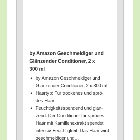
by Ama­zon Geschmei­di­ger und
Glän­zen­der Con­di­tio­ner, 2 x
300 ml
by Ama­zon Geschmei­di­ger und
Glän­zen­der Con­di­tio­ner, 2 x 300 ml
Haar­typ: Für tro­cke­nes und sprö­
des Haar
Feuch­tig­keits­spen­dend und glän­
zend: Der Con­di­tio­ner für sprö­des
Haar mit Kamil­len­ex­trakt spen­det
inten­siv Feuch­tig­keit. Das Haar wird
geschmei­di­ger und…