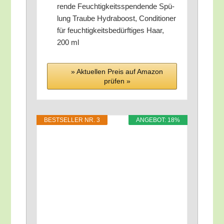
ren­de Feuch­tig­keits­spen­den­de Spü­
lung Trau­be Hydra­boost, Con­di­tio­ner
für feuch­tig­keits­be­dürf­ti­ges Haar,
200 ml
» Aktu­el­len Preis auf Ama­zon
prü­fen »
BEST­SEL­LER NR. 3
ANGE­BOT: 18%