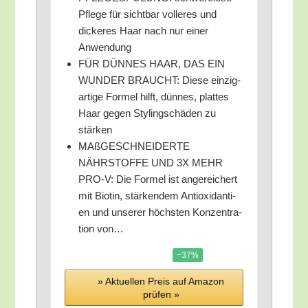
Pfle­ge für sicht­bar vol­le­res und
dicke­res Haar nach nur einer
Anwendung
FÜR DÜNNES HAAR, DAS EIN
WUNDER BRAUCHT: Die­se ein­zig­
ar­ti­ge For­mel hilft, dün­nes, plat­tes
Haar gegen Sty­ling­schä­den zu
stärken
MAß­GE­SCHNEI­DER­TE
NÄHRSTOFFE UND 3X MEHR
PRO‑V: Die For­mel ist ange­rei­chert
mit Bio­tin, stär­ken­dem Anti­oxi­dan­ti­
en und unse­rer höchs­ten Kon­zen­tra­
ti­on von…
−37%
» Aktu­el­len Preis auf Ama­zon
prü­fen »