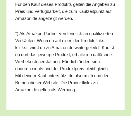
Für den Kauf die­ses Pro­dukts gel­ten die Anga­ben zu
Preis und Ver­füg­bar­keit, die zum Kauf­zeit­punkt auf
Amazon.de ange­zeigt werden.
*) Als Ama­zon-Part­ner ver­die­ne ich an qua­li­fi­zier­ten
Ver­käu­fen. Wenn du auf einen der Pro­dukt­links
klickst, wirst du zu Amazon.de wei­ter­ge­lei­tet. Kaufst
du dort das jewei­li­ge Pro­dukt, erhal­te ich dafür eine
Wer­be­kos­ten­er­stat­tung. Für dich ändert sich
dadurch nichts und der Pro­dukt­preis bleibt gleich.
Mit dei­nem Kauf unter­stützt du also mich und den
Betrieb die­ser Web­site. Die Pro­dukt­links zu
Amazon.de gel­ten als Werbung.