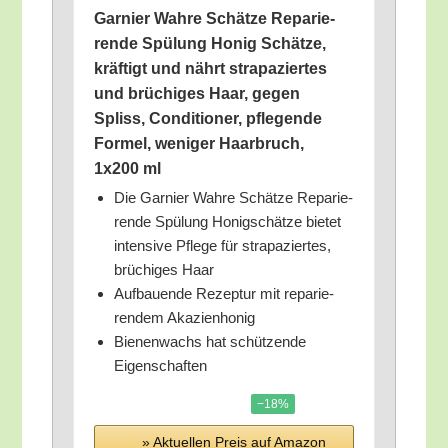
Gar­nier Wah­re Schät­ze Repa­rie­
ren­de Spü­lung Honig Schät­ze,
kräf­tigt und nährt stra­pa­zier­tes
und brü­chi­ges Haar, gegen
Spliss, Con­di­tio­ner, pfle­gen­de
For­mel, weni­ger Haar­bruch,
1x200 ml
Die Gar­nier Wah­re Schät­ze Repa­rie­
ren­de Spü­lung Honig­schät­ze bie­tet
inten­si­ve Pfle­ge für stra­pa­zier­tes,
brü­chi­ges Haar
Auf­bau­en­de Rezep­tur mit repa­rie­
ren­dem Akazienhonig
Bie­nen­wachs hat schüt­zen­de
Eigenschaften
−18%
» Aktu­el­len Preis auf Ama­zon