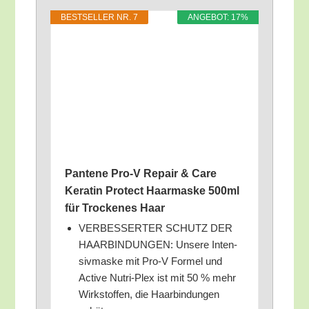
BEST­SEL­LER NR. 7
ANGE­BOT: 17%
Pan­te­ne Pro‑V Repair & Care
Kera­tin Pro­tect Haar­mas­ke 500ml
für Tro­cke­nes Haar
VERBESSERTER SCHUTZ DER
HAARBINDUNGEN: Unse­re Inten­
siv­mas­ke mit Pro‑V For­mel und
Acti­ve Nut­ri-Plex ist mit 50 % mehr
Wirk­stof­fen, die Haar­bin­dun­gen