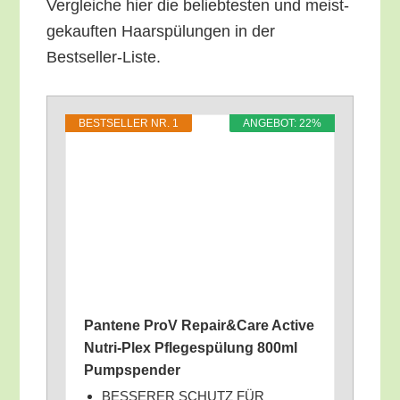
Ver­glei­che hier die belieb­tes­ten und meist­
ge­kauf­ten Haar­spü­lun­gen in der
Bestseller-Liste.
BEST­SEL­LER NR. 1
ANGE­BOT: 22%
Pan­te­ne ProV Repair&Care Acti­ve
Nut­ri-Plex Pfle­ge­spü­lung 800ml
Pumpspender
BESSERER SCHUTZ FÜR