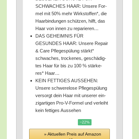
SCHWACHES HAAR: Unse­re For­
mel mit 50% mehr Wirk­stof­fen*, die
Haar­bin­dun­gen schüt­zen, hilft, das
Haar von innen zu reparieren…
DAS GEHEIMNIS FÜR
GESUNDES HAAR: Unse­re Repair
& Care Pfle­ge­spü­lung stärkt*
schwa­ches, tro­cke­nes, geschä­dig­
tes Haar für bis zu 100 % stär­ke­
res* Haar…
KEIN FETTIGES AUSSEHEN:
Unse­re schwe­re­lo­se Pfle­ge­spü­lung
ver­sorgt dein Haar mit unse­rer ein­
zig­ar­ti­gen Pro-V-For­mel und ver­leiht
kein fet­ti­ges Aussehen
−22%
» Aktu­el­len Preis auf Ama­zon