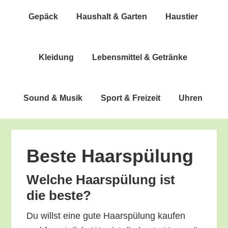
Gepäck
Haus­halt & Garten
Haus­tier
Klei­dung
Lebens­mit­tel & Getränke
Sound & Musik
Sport & Freizeit
Uhren
Bes­te Haarspülung
Wel­che Haar­spü­lung ist
die beste?
Du willst eine gute Haar­spü­lung kau­fen