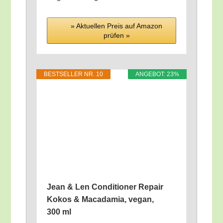
» Aktu­el­len Preis auf Ama­zon
prü­fen »
BEST­SEL­LER NR. 10
ANGE­BOT: 23%
Jean & Len Con­di­tio­ner Repair
Kokos & Maca­da­mia, vegan,
300 ml