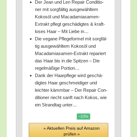
Der Jean und Len Repair Con­di­tio­
ner mit sorg­fäl­tig aus­ge­wähl­tem
Kokos­öl und Maca­da­mi­a­sa­men-
Extrakt pflegt geschä­dig­tes & kraft­
lo­ses Haar – Mit Lie­be in…
Die vega­ne Pfle­ge­for­mel mit sorg­fäl­
tig aus­ge­wähl­tem Kokos­öl und
Maca­da­mi­a­sa­men-Extrakt repa­riert
das Haar bis in die Spit­zen – Die
regel­mä­ßi­ge Portion…
Dank der Haar­pfle­ge wird geschä­
dig­tes Haar geschmei­di­ger und
leich­ter kämm­bar – Der Repair Con­
di­tio­ner riecht sanft nach Kokos, wie
ein Strand­tag unter…
−23%
» Aktu­el­len Preis auf Ama­zon
prü­fen »