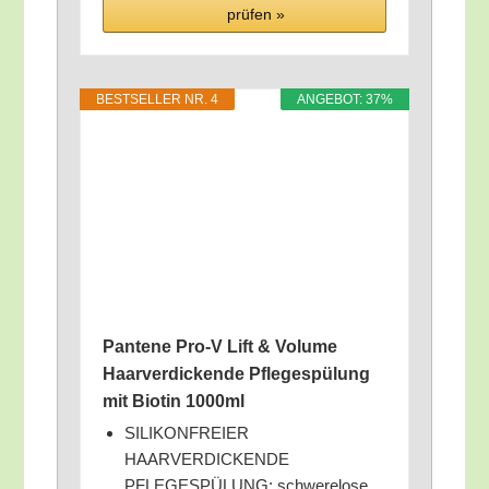
prü­fen »
BEST­SEL­LER NR. 4
ANGE­BOT: 37%
Pan­te­ne Pro‑V Lift & Volu­me
Haar­ver­di­cken­de Pfle­ge­spü­lung
mit Bio­tin 1000ml
SILIKONFREIER
HAARVERDICKENDE
PFLEGESPÜLUNG: schwe­re­lo­se