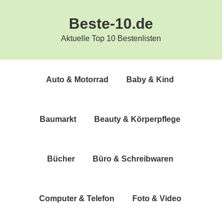
Zur
Zum
Beste-10.de
Hauptnavigation
Inhalt
springen
springen
Aktuelle Top 10 Bestenlisten
Auto & Motorrad
Baby & Kind
Bau­markt
Beau­ty & Körperpflege
Bücher
Büro & Schreibwaren
Com­pu­ter & Telefon
Foto & Video