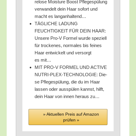
re­lo­se Mois­tu­re Boost Pfle­ge­spü­lung
ver­wan­delt dein Haar sofort und
macht es langanhaltend…
TÄGLICHE LADUNG
FEUCHTIGKEIT FÜR DEIN HAAR:
Unse­re Pro‑V For­mel wur­de spe­zi­ell
für tro­cke­nes, nor­ma­les bis fei­nes
Haar ent­wi­ckelt und ver­sorgt
es mit…
MIT PRO‑V FORMEL UND ACTIVE
NUTRI-PLEX-TECHNOLOGIE: Die­
se Pfle­ge­spü­lung, die du im Haar
las­sen oder aus­spü­len kannst, hilft,
dein Haar von innen her­aus zu…
» Aktu­el­len Preis auf Ama­zon
prü­fen »