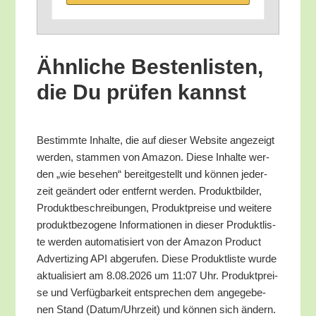
Ähn­li­che Bes­ten­lis­ten,
die Du prü­fen kannst
Bestimm­te Inhal­te, die auf die­ser Web­site ange­zeigt
wer­den, stam­men von Ama­zon. Die­se Inhal­te wer­
den „wie bese­hen“ bereit­ge­stellt und kön­nen jeder­
zeit geän­dert oder ent­fernt wer­den. Pro­dukt­bil­der,
Pro­dukt­be­schrei­bun­gen, Pro­dukt­prei­se und wei­te­re
pro­dukt­be­zo­ge­ne Infor­ma­tio­nen in die­ser Pro­dukt­lis­
te wer­den auto­ma­ti­siert von der Ama­zon Pro­duct
Adver­tiz­ing API abge­ru­fen. Die­se Pro­dukt­lis­te wur­de
aktua­li­siert am 8.08.2026 um 11:07 Uhr. Pro­dukt­prei­
se und Ver­füg­bar­keit ent­spre­chen dem ange­ge­be­
nen Stand (Datum/​Uhrzeit) und kön­nen sich ändern.