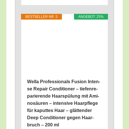
BEST­SEL­LER NR. 5
ANGE­BOT: 25%
Wel­la Pro­fes­sio­nals Fusi­on Inten­
se Repair Con­di­tio­ner – tie­fen­re­
pa­rie­ren­de Haar­spü­lung mit Ami­
no­säu­ren – inten­si­ve Haar­pfle­ge
für kaput­tes Haar – glät­ten­der
Deep Con­di­tio­ner gegen Haar­
bruch – 200 ml