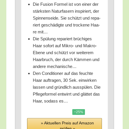
Die Fusi­on For­mel ist von einer der
stärks­ten Natur­fa­sern inspi­riert, der
Spin­nen­sei­de. Sie schützt und repa­
riert geschä­dig­te und tro­cke­ne Haa­
re mit…
Die Spü­lung repa­riert brü­chi­ges
Haar sofort auf Mikro- und Makro-
Ebe­ne und schützt vor wei­te­rem
Haar­bruch, der durch Käm­men und
ande­re mechanische…
Den Con­di­tio­ner auf das feuch­te
Haar auf­tra­gen, 30 Sek. ein­wir­ken
las­sen und gründ­lich aus­spü­len. Die
Pfle­ge­for­mel ent­wirrt und glät­tet das
Haar, sodass es…
−25%
» Aktu­el­len Preis auf Ama­zon
prü­fen »