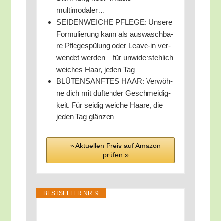
multimodaler…
SEIDENWEICHE PFLEGE: Unse­re
For­mu­lie­rung kann als aus­wasch­ba­
re Pfle­ge­spü­lung oder Lea­ve-in ver­
wen­det wer­den – für unwi­der­steh­lich
wei­ches Haar, jeden Tag
BLÜTENSANFTES HAAR: Ver­wöh­
ne dich mit duf­ten­der Geschmei­dig­
keit. Für sei­dig wei­che Haa­re, die
jeden Tag glänzen
» Aktu­el­len Preis auf Ama­zon
prü­fen »
BEST­SEL­LER NR. 9