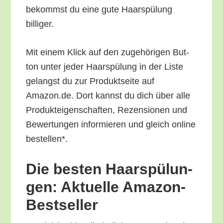
bekommst du eine gute Haar­spü­lung
billiger.
Mit einem Klick auf den zuge­hö­ri­gen But­
ton unter jeder Haar­spü­lung in der Lis­te
gelangst du zur Pro­dukt­sei­te auf
Amazon.de. Dort kannst du dich über alle
Pro­duk­tei­gen­schaf­ten, Rezen­sio­nen und
Bewer­tun­gen infor­mie­ren und gleich online
bestellen*.
Die bes­ten Haar­spü­lun­
gen: Aktu­el­le Amazon-
Bestseller