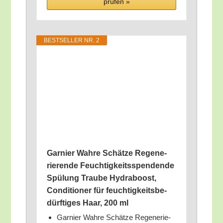
prü­fen »
BEST­SEL­LER NR. 2
Gar­nier Wah­re Schät­ze Rege­ne­
rie­ren­de Feuch­tig­keits­spen­den­de
Spü­lung Trau­be Hydra­boost,
Con­di­tio­ner für feuch­tig­keits­be­
dürf­ti­ges Haar, 200 ml
Gar­nier Wah­re Schät­ze Rege­ne­rie­