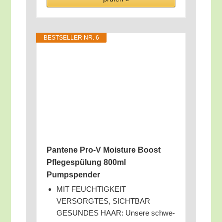
BEST­SEL­LER NR. 6
Pan­te­ne Pro‑V Mois­tu­re Boost
Pfle­ge­spü­lung 800ml
Pumpspender
MIT FEUCHTIGKEIT
VERSORGTES, SICHTBAR
GESUNDES HAAR: Unse­re schwe­