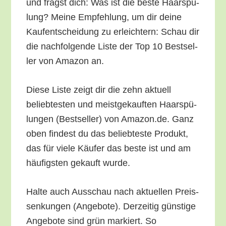
und fragst dich: Was ist die bes­te Haar­spü­
lung? Mei­ne Emp­feh­lung, um dir dei­ne
Kauf­ent­schei­dung zu erleich­tern: Schau dir
die nach­fol­gen­de Lis­te der Top 10 Best­sel­
ler von Ama­zon an.
Die­se Lis­te zeigt dir die zehn aktu­ell
belieb­tes­ten und meist­ge­kauf­ten Haar­spü­
lun­gen (Best­sel­ler) von Amazon.de. Ganz
oben fin­dest du das belieb­tes­te Pro­dukt,
das für vie­le Käu­fer das bes­te ist und am
häu­figs­ten gekauft wurde.
Hal­te auch Aus­schau nach aktu­el­len Preis­
sen­kun­gen (Ange­bo­te). Der­zei­tig güns­ti­ge
Ange­bo­te sind grün mar­kiert. So