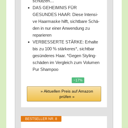
schützen…
DAS GEHEIMNIS FÜR
GESUNDES HAAR: Die­se Inten­si­
ve Haar­mas­ke hilft, sicht­ba­re Schä­
den in nur einer Anwen­dung zu
reparieren
VERBESSERTE STÄRKE: Erhal­te
bis zu 100 % stär­ke­res*, sicht­bar
gesün­de­res Haar. *Gegen Sty­ling­
schä­den im Ver­gleich zum Volu­men
Pur Shampoo
−17%
» Aktu­el­len Preis auf Ama­zon
prü­fen »
BEST­SEL­LER NR. 8