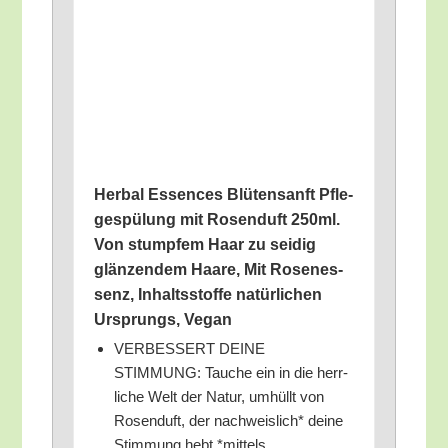
Her­bal Essen­ces Blü­tensanft Pfle­
ge­spü­lung mit Rosen­duft 250ml.
Von stump­fem Haar zu sei­dig
glän­zen­dem Haa­re, Mit Rosen­es­
senz, Inhalts­stof­fe natür­li­chen
Ursprungs, Vegan
VERBESSERT DEINE
STIMMUNG: Tau­che ein in die herr­
li­che Welt der Natur, umhüllt von
Rosen­duft, der nach­weis­lich* dei­ne
Stim­mung hebt *mit­tels