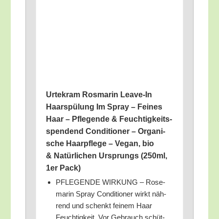
Urte­kram Ros­ma­rin Lea­ve-In
Haar­spü­lung Im Spray – Fei­nes
Haar – Pfle­gen­de & Feuch­tig­keits­
spen­dend Con­di­tio­ner – Orga­ni­
sche Haar­pfle­ge – Vegan, bio
& Natür­li­chen Ursprungs (250ml,
1er Pack)
PFLEGENDE WIRKUNG – Rose­
ma­rin Spray Con­di­tio­ner wirkt näh­
rend und schenkt fei­nem Haar
Feuch­tig­keit. Vor Gebrauch schüt­