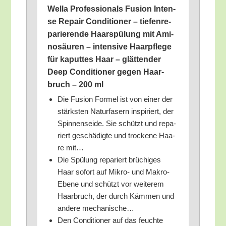
Wel­la Pro­fes­sio­nals Fusi­on Inten­
se Repair Con­di­tio­ner – tie­fen­re­
pa­rie­ren­de Haar­spü­lung mit Ami­
no­säu­ren – inten­si­ve Haar­pfle­ge
für kaput­tes Haar – glät­ten­der
Deep Con­di­tio­ner gegen Haar­
bruch – 200 ml
Die Fusi­on For­mel ist von einer der
stärks­ten Natur­fa­sern inspi­riert, der
Spin­nen­sei­de. Sie schützt und repa­
riert geschä­dig­te und tro­cke­ne Haa­
re mit…
Die Spü­lung repa­riert brü­chi­ges
Haar sofort auf Mikro- und Makro-
Ebe­ne und schützt vor wei­te­rem
Haar­bruch, der durch Käm­men und
ande­re mechanische…
Den Con­di­tio­ner auf das feuch­te