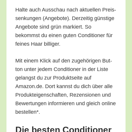
Hal­te auch Aus­schau nach aktu­el­len Preis­
sen­kun­gen (Ange­bo­te). Der­zei­tig güns­ti­ge
Ange­bo­te sind grün mar­kiert. So
bekommst du einen guten Con­di­tio­ner für
fei­nes Haar billiger.
Mit einem Klick auf den zuge­hö­ri­gen But­
ton unter jedem Con­di­tio­ner in der Lis­te
gelangst du zur Pro­dukt­sei­te auf
Amazon.de. Dort kannst du dich über alle
Pro­duk­tei­gen­schaf­ten, Rezen­sio­nen und
Bewer­tun­gen infor­mie­ren und gleich online
bestellen*.
Die bes­ten Con­di­tio­ner