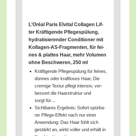
L’Oréal Paris Elvi­tal Col­la­gen Lif­
ter Kräf­ti­gen­de Pfle­ge­spü­lung,
hydra­ti­sie­ren­der Con­di­tio­ner mit
Kol­la­gen-AS-Frag­men­ten, für fei­
nes & plat­tes Haar, mehr Volu­men
ohne Beschwe­ren, 250 ml
Kräf­ti­gen­de Pfle­ge­spü­lung für fei­nes,
dün­nes oder kraft­lo­ses Haar, Die
cre­mi­ge Tex­tur pflegt inten­siv, ver­
bes­sert die Haar­struk­tur und
sorgt für…
Sicht­ba­res Ergeb­nis: Sofort spür­ba­
rer Pfle­ge-Effekt nach nur einer
Anwen­dung: Das Haar fühlt sich
gestärkt an, wirkt vol­ler und erhält in