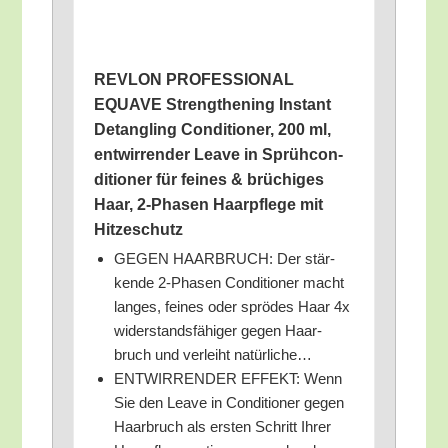
REVLON PROFESSIONAL
EQUAVE Streng­thening Instant
Detang­ling Con­di­tio­ner, 200 ml,
ent­wir­ren­der Lea­ve in Sprüh­con­
di­tio­ner für fei­nes & brü­chi­ges
Haar, 2‑Phasen Haar­pfle­ge mit
Hitzeschutz
GEGEN HAARBRUCH: Der stär­
ken­de 2‑Phasen Con­di­tio­ner macht
lan­ges, fei­nes oder sprö­des Haar 4x
wider­stands­fä­hi­ger gegen Haar­
bruch und ver­leiht natürliche…
ENTWIRRENDER EFFEKT: Wenn
Sie den Lea­ve in Con­di­tio­ner gegen
Haar­bruch als ers­ten Schritt Ihrer