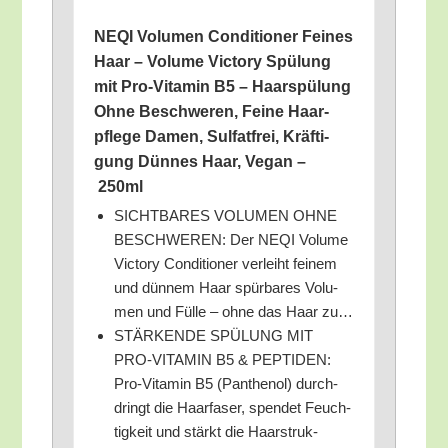
NEQI Volu­men Con­di­tio­ner Fei­nes
Haar – Volu­me Vic­to­ry Spü­lung
mit Pro-Vit­amin B5 – Haar­spü­lung
Ohne Beschwe­ren, Fei­ne Haar­
pfle­ge Damen, Sul­fat­frei, Kräf­ti­
gung Dün­nes Haar, Vegan –
250ml
SICHTBARES VOLUMEN OHNE
BESCHWEREN: Der NEQI Volu­me
Vic­to­ry Con­di­tio­ner ver­leiht fei­nem
und dün­nem Haar spür­ba­res Volu­
men und Fül­le – ohne das Haar zu…
STÄRKENDE SPÜLUNG MIT
PRO-VITAMIN B5 & PEPTIDEN:
Pro-Vit­amin B5 (Pan­the­nol) durch­
dringt die Haar­fa­ser, spen­det Feuch­
tig­keit und stärkt die Haar­struk­