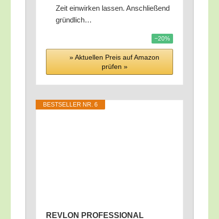
Zeit ein­wir­ken las­sen. Anschlie­ßend
gründlich…
−20%
» Aktu­el­len Preis auf Ama­zon
prü­fen »
BEST­SEL­LER NR. 6
REVLON PROFESSIONAL