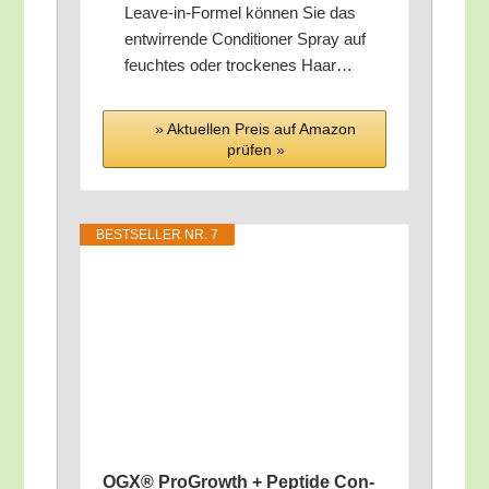
Lea­ve-in-For­mel kön­nen Sie das
ent­wir­ren­de Con­di­tio­ner Spray auf
feuch­tes oder tro­cke­nes Haar…
» Aktu­el­len Preis auf Ama­zon
prü­fen »
BEST­SEL­LER NR. 7
OGX® Pro­Growth + Pep­ti­de Con­