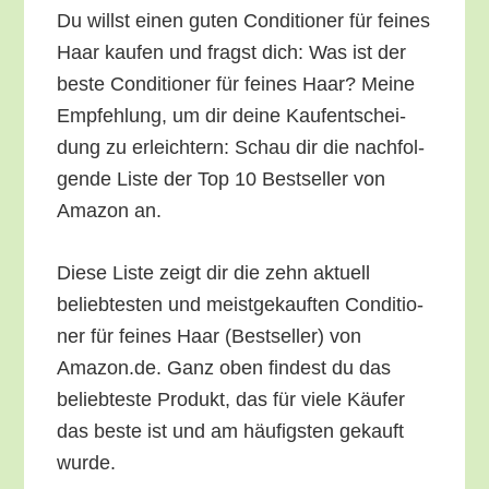
Du willst einen guten Con­di­tio­ner für fei­nes
Haar kau­fen und fragst dich: Was ist der
bes­te Con­di­tio­ner für fei­nes Haar? Mei­ne
Emp­feh­lung, um dir dei­ne Kauf­ent­schei­
dung zu erleich­tern: Schau dir die nach­fol­
gen­de Lis­te der Top 10 Best­sel­ler von
Ama­zon an.
Die­se Lis­te zeigt dir die zehn aktu­ell
belieb­tes­ten und meist­ge­kauf­ten Con­di­tio­
ner für fei­nes Haar (Best­sel­ler) von
Amazon.de. Ganz oben fin­dest du das
belieb­tes­te Pro­dukt, das für vie­le Käu­fer
das bes­te ist und am häu­figs­ten gekauft
wurde.