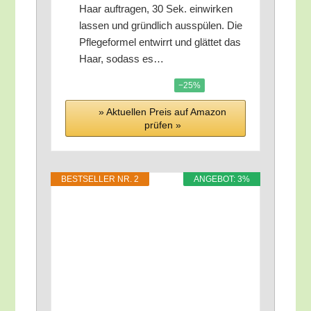
Haar auf­tra­gen, 30 Sek. ein­wir­ken
las­sen und gründ­lich aus­spü­len. Die
Pfle­ge­for­mel ent­wirrt und glät­tet das
Haar, sodass es…
−25%
» Aktu­el­len Preis auf Ama­zon
prü­fen »
BEST­SEL­LER NR. 2
ANGE­BOT: 3%