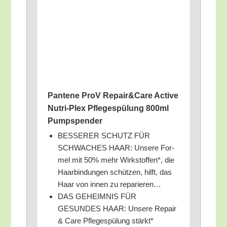
Pan­te­ne ProV Repair&Care Acti­ve
Nut­ri-Plex Pfle­ge­spü­lung 800ml
Pumpspender
BESSERER SCHUTZ FÜR
SCHWACHES HAAR: Unse­re For­
mel mit 50% mehr Wirk­stof­fen*, die
Haar­bin­dun­gen schüt­zen, hilft, das
Haar von innen zu reparieren…
DAS GEHEIMNIS FÜR
GESUNDES HAAR: Unse­re Repair
& Care Pfle­ge­spü­lung stärkt*