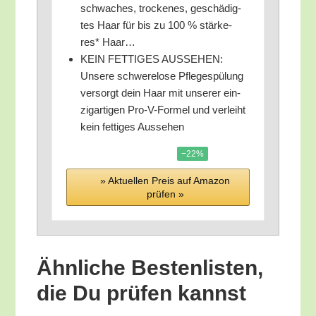
schwa­ches, tro­cke­nes, geschä­dig­
tes Haar für bis zu 100 % stär­ke­
res* Haar…
KEIN FETTIGES AUSSEHEN:
Unse­re schwe­re­lo­se Pfle­ge­spü­lung
ver­sorgt dein Haar mit unse­rer ein­
zig­ar­ti­gen Pro-V-For­mel und ver­leiht
kein fet­ti­ges Aussehen
−22%
» Aktu­el­len Preis auf Ama­zon
prü­fen »
Ähn­li­che Bes­ten­lis­ten,
die Du prü­fen kannst