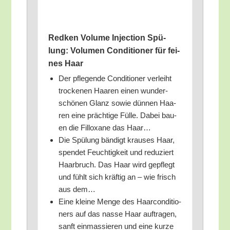
Red­ken Volu­me Injec­tion Spü­
lung: Volu­men Con­di­tio­ner für fei­
nes Haar
Der pfle­gen­de Con­di­tio­ner ver­leiht
tro­cke­nen Haa­ren einen wun­der­
schö­nen Glanz sowie dün­nen Haa­
ren eine präch­ti­ge Fül­le. Dabei bau­
en die Fill­o­xa­ne das Haar…
Die Spü­lung bän­digt krau­ses Haar,
spen­det Feuch­tig­keit und redu­ziert
Haar­bruch. Das Haar wird gepflegt
und fühlt sich kräf­tig an – wie frisch
aus dem…
Eine klei­ne Men­ge des Haar­con­di­tio­
ners auf das nas­se Haar auf­tra­gen,
sanft ein­mas­sie­ren und eine kur­ze