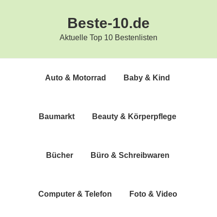
Zur
Zum
Beste-10.de
Hauptnavigation
Inhalt
springen
springen
Aktuelle Top 10 Bestenlisten
Auto & Motorrad
Baby & Kind
Bau­markt
Beau­ty & Körperpflege
Bücher
Büro & Schreibwaren
Com­pu­ter & Telefon
Foto & Video