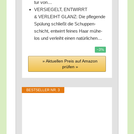
tur von…
VERSIEGELT, ENTWIRRT
& VERLEIHT GLANZ: Die pfle­gen­de
Spü­lung schließt die Schup­pen­
schicht, ent­wirrt fei­nes Haar mühe­
los und ver­leiht einen natürlichen…
−3%
» Aktu­el­len Preis auf Ama­zon
prü­fen »
BEST­SEL­LER NR. 3