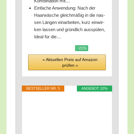
Kom­bi­na­ti­on mit…
Ein­fa­che Anwen­dung: Nach der
Haar­wä­sche gleich­mä­ßig in die nas­
sen Län­gen ein­ar­bei­ten, kurz ein­wir­
ken las­sen und gründ­lich aus­spü­len,
Ide­al für die…
−21%
» Aktu­el­len Preis auf Ama­zon
prü­fen »
BEST­SEL­LER NR. 5
ANGE­BOT: 20%