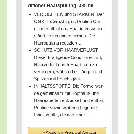
di­tio­ner Haar­spü­lung, 385 ml
VERDICHTEN und STÄRKEN: Der
OGX Pro­Growth plus Pep­ti­de Con­
di­tio­ner pflegt das Haar inten­siv und
stärkt es von innen her­aus. Die
Haar­spü­lung reduziert…
SCHUTZ VOR HAARVERLUST:
Die­ser kräf­ti­gen­de Con­di­tio­ner hilft,
Haar­ver­lust durch Haar­bruch zu
ver­rin­gern, wäh­rend er Län­gen und
Spit­zen mit Feuchtigkeit…
INHALTSSTOFFE: Die For­mel wur­
de gemein­sam mit Kopf­haut- und
Haa­r­ex­per­ten ent­wi­ckelt und ent­hält
Pep­ti­de sowie wei­te­re pfle­gen­de
Inhalts­stof­fe, die das Haar…
» Aktu­el­len Preis auf Ama­zon