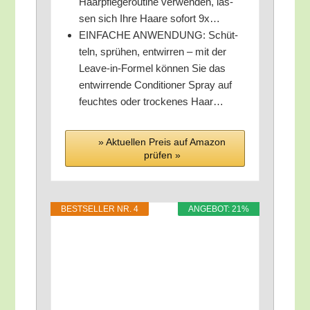
Haar­pfle­ge­rou­ti­ne ver­wen­den, las­
sen sich Ihre Haa­re sofort 9x…
EINFACHE ANWENDUNG: Schüt­
teln, sprü­hen, ent­wir­ren – mit der
Lea­ve-in-For­mel kön­nen Sie das
ent­wir­ren­de Con­di­tio­ner Spray auf
feuch­tes oder tro­cke­nes Haar…
» Aktu­el­len Preis auf Ama­zon
prü­fen »
BEST­SEL­LER NR. 4
ANGE­BOT: 21%