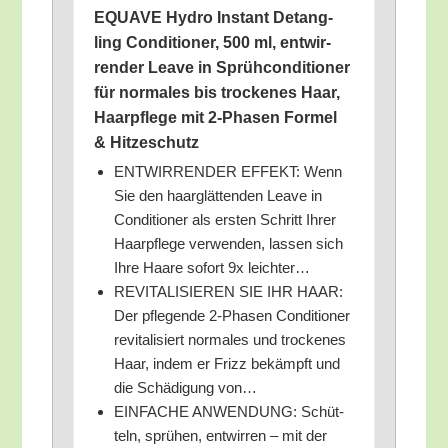
EQUAVE Hydro Instant Detang­
ling Con­di­tio­ner, 500 ml, ent­wir­
ren­der Lea­ve in Sprüh­con­di­tio­ner
für nor­ma­les bis tro­cke­nes Haar,
Haar­pfle­ge mit 2‑Phasen For­mel
& Hitzeschutz
ENTWIRRENDER EFFEKT: Wenn
Sie den haar­glät­ten­den Lea­ve in
Con­di­tio­ner als ers­ten Schritt Ihrer
Haar­pfle­ge ver­wen­den, las­sen sich
Ihre Haa­re sofort 9x leichter…
REVITALISIEREN SIE IHR HAAR:
Der pfle­gen­de 2‑Phasen Con­di­tio­ner
revi­ta­li­siert nor­ma­les und tro­cke­nes
Haar, indem er Frizz bekämpft und
die Schä­di­gung von…
EINFACHE ANWENDUNG: Schüt­
teln, sprü­hen, ent­wir­ren – mit der