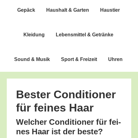
Gepäck
Haus­halt & Garten
Haus­tier
Klei­dung
Lebens­mit­tel & Getränke
Sound & Musik
Sport & Freizeit
Uhren
Bes­ter Con­di­tio­ner
für fei­nes Haar
Wel­cher Con­di­tio­ner für fei­
nes Haar ist der beste?