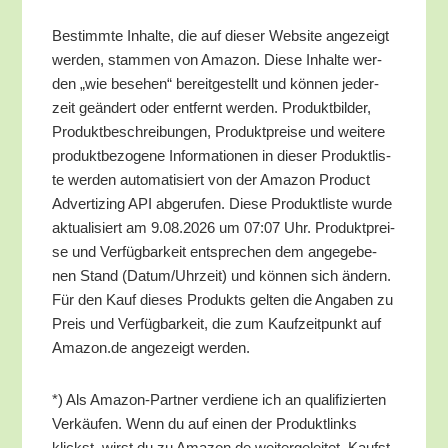
Bestimm­te Inhal­te, die auf die­ser Web­site ange­zeigt
wer­den, stam­men von Ama­zon. Die­se Inhal­te wer­
den „wie bese­hen“ bereit­ge­stellt und kön­nen jeder­
zeit geän­dert oder ent­fernt wer­den. Pro­dukt­bil­der,
Pro­dukt­be­schrei­bun­gen, Pro­dukt­prei­se und wei­te­re
pro­dukt­be­zo­ge­ne Infor­ma­tio­nen in die­ser Pro­dukt­lis­
te wer­den auto­ma­ti­siert von der Ama­zon Pro­duct
Adver­tiz­ing API abge­ru­fen. Die­se Pro­dukt­lis­te wur­de
aktua­li­siert am 9.08.2026 um 07:07 Uhr. Pro­dukt­prei­
se und Ver­füg­bar­keit ent­spre­chen dem ange­ge­be­
nen Stand (Datum/​Uhrzeit) und kön­nen sich ändern.
Für den Kauf die­ses Pro­dukts gel­ten die Anga­ben zu
Preis und Ver­füg­bar­keit, die zum Kauf­zeit­punkt auf
Amazon.de ange­zeigt werden.
*) Als Ama­zon-Part­ner ver­die­ne ich an qua­li­fi­zier­ten
Ver­käu­fen. Wenn du auf einen der Pro­dukt­links
klickst, wirst du zu Amazon.de wei­ter­ge­lei­tet. Kaufst