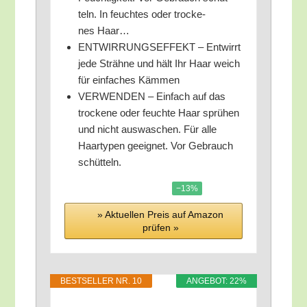
teln. In feuch­tes oder tro­cke­
nes Haar…
ENTWIRRUNGSEFFEKT – Ent­wirrt
jede Sträh­ne und hält Ihr Haar weich
für ein­fa­ches Kämmen
VERWENDEN – Ein­fach auf das
tro­cke­ne oder feuch­te Haar sprü­hen
und nicht aus­wa­schen. Für alle
Haar­ty­pen geeig­net. Vor Gebrauch
schütteln.
−13%
» Aktu­el­len Preis auf Ama­zon
prü­fen »
BEST­SEL­LER NR. 10
ANGE­BOT: 22%