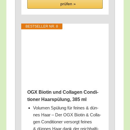
prü­fen »
BEST­SEL­LER NR. 8
OGX Bio­tin und Col­la­gen Con­di­
tio­ner Haar­spü­lung, 385 ml
Volu­men Spü­lung für fei­nes & dün­
nes Haar – Der OGX Bio­tin & Col­la­
gen Con­di­tio­ner ver­sorgt fei­nes
& dün­nes Haar dank der reich­hal­ti­