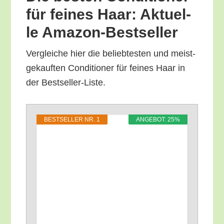
für fei­nes Haar: Aktu­el­
le Amazon-Bestseller
Ver­glei­che hier die belieb­tes­ten und meist­
ge­kauf­ten Con­di­tio­ner für fei­nes Haar in
der Bestseller-Liste.
BEST­SEL­LER NR. 1
ANGE­BOT: 25%