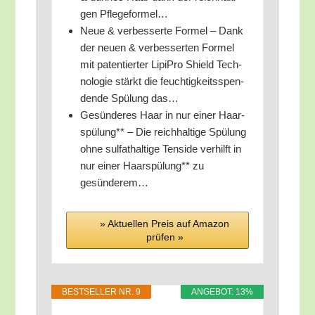
gen Pflegeformel…
Neue & ver­bes­ser­te For­mel – Dank
der neu­en & ver­bes­ser­ten For­mel
mit paten­tier­ter Lipi­Pro Shield Tech­
no­lo­gie stärkt die feuch­tig­keits­spen­
den­de Spü­lung das…
Gesün­de­res Haar in nur einer Haar­
spü­lung** – Die reich­hal­ti­ge Spü­lung
ohne sul­fat­hal­ti­ge Ten­si­de ver­hilft in
nur einer Haar­spü­lung** zu
gesünderem…
» Aktu­el­len Preis auf Ama­zon
prü­fen »
BEST­SEL­LER NR. 9
ANGE­BOT: 13%