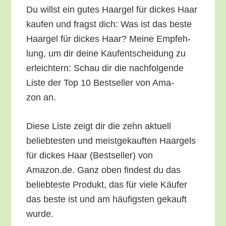
Du willst ein gutes Haar­gel für dickes Haar
kau­fen und fragst dich: Was ist das bes­te
Haar­gel für dickes Haar? Mei­ne Emp­feh­
lung, um dir dei­ne Kauf­ent­schei­dung zu
erleich­tern: Schau dir die nach­fol­gen­de
Lis­te der Top 10 Best­sel­ler von Ama­
zon an.
Die­se Lis­te zeigt dir die zehn aktu­ell
belieb­tes­ten und meist­ge­kauf­ten Haar­gels
für dickes Haar (Best­sel­ler) von
Amazon.de. Ganz oben fin­dest du das
belieb­tes­te Pro­dukt, das für vie­le Käu­fer
das bes­te ist und am häu­figs­ten gekauft
wurde.