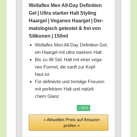
Wel­laflex Men All-Day Defi­ni­ti­on
Gel | Ultra star­ker Halt Sty­ling
Haar­gel | Vega­nes Haar­gel | Der­
ma­to­lo­gisch getes­tet & frei von
Sili­ko­nen | 150ml
Wel­laflex Men All-Day Defi­ni­ti­on Gel,
ein Haar­gel mit ultra star­kem Halt
Bis zu 48 Std. Halt mit einer vega­
nen For­mel, die sanft zur Kopf­
haut ist
Für defi­nier­te und tren­di­ge Fri­su­ren
mit per­fek­tem Halt und natür­li­
chem Glanz
−16%
» Aktu­el­len Preis auf Ama­zon
prü­fen »