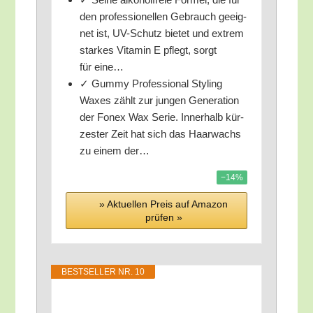
den pro­fes­sio­nel­len Gebrauch geeig­
net ist, UV-Schutz bie­tet und extrem
star­kes Vit­amin E pflegt, sorgt
für eine…
✓ Gum­my Pro­fes­sio­nal Sty­ling
Waxes zählt zur jun­gen Gene­ra­ti­on
der Fonex Wax Serie. Inner­halb kür­
zes­ter Zeit hat sich das Haar­wachs
zu einem der…
−14%
» Aktu­el­len Preis auf Ama­zon
prü­fen »
BEST­SEL­LER NR. 10