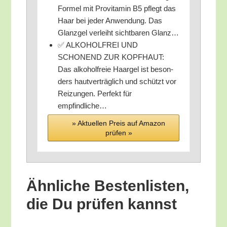
For­mel mit Pro­vit­amin B5 pflegt das
Haar bei jeder Anwen­dung. Das
Glanz­gel ver­leiht sicht­ba­ren Glanz…
✅ ALKOHOLFREI UND
SCHONEND ZUR KOPFHAUT:
Das alko­hol­freie Haar­gel ist beson­
ders haut­ver­träg­lich und schützt vor
Rei­zun­gen. Per­fekt für
empfindliche…
» Aktu­el­len Preis auf Ama­zon
prü­fen »
Ähn­li­che Bes­ten­lis­ten,
die Du prü­fen kannst