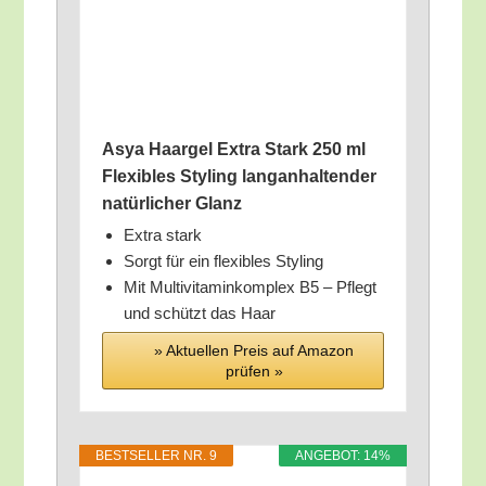
Asya Haar­gel Extra Stark 250 ml
Fle­xi­bles Sty­ling lang­an­hal­ten­der
natür­li­cher Glanz
Extra stark
Sorgt für ein fle­xi­bles Styling
Mit Mul­ti­vit­amin­kom­plex B5 – Pflegt
und schützt das Haar
» Aktu­el­len Preis auf Ama­zon
prü­fen »
BEST­SEL­LER NR. 9
ANGE­BOT: 14%