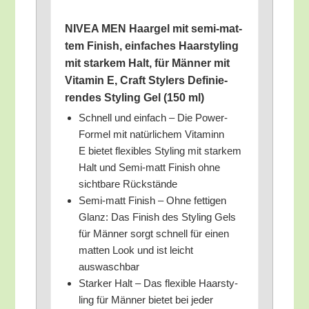
NIVEA MEN Haar­gel mit semi-mat­
tem Finish, ein­fa­ches Haar­sty­ling
mit star­kem Halt, für Män­ner mit
Vit­amin E, Craft Sty­lers Defi­nie­
ren­des Sty­ling Gel (150 ml)
Schnell und ein­fach – Die Power-
For­mel mit natür­li­chem Vit­aminn
E bie­tet fle­xi­bles Sty­ling mit star­kem
Halt und Semi-matt Finish ohne
sicht­ba­re Rückstände
Semi-matt Finish – Ohne fet­ti­gen
Glanz: Das Finish des Sty­ling Gels
für Män­ner sorgt schnell für einen
mat­ten Look und ist leicht
auswaschbar
Star­ker Halt – Das fle­xi­ble Haar­sty­
ling für Män­ner bie­tet bei jeder