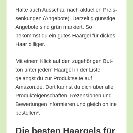
Hal­te auch Aus­schau nach aktu­el­len Preis­
sen­kun­gen (Ange­bo­te). Der­zei­tig güns­ti­ge
Ange­bo­te sind grün mar­kiert. So
bekommst du ein gutes Haar­gel für dickes
Haar billiger.
Mit einem Klick auf den zuge­hö­ri­gen But­
ton unter jedem Haar­gel in der Lis­te
gelangst du zur Pro­dukt­sei­te auf
Amazon.de. Dort kannst du dich über alle
Pro­duk­tei­gen­schaf­ten, Rezen­sio­nen und
Bewer­tun­gen infor­mie­ren und gleich online
bestellen*.
Die bes­ten Haar­gels für