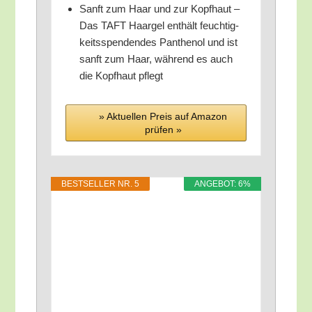
Sanft zum Haar und zur Kopf­haut –
Das TAFT Haar­gel ent­hält feuch­tig­
keits­spen­den­des Pan­the­nol und ist
sanft zum Haar, wäh­rend es auch
die Kopf­haut pflegt
» Aktu­el­len Preis auf Ama­zon
prü­fen »
BEST­SEL­LER NR. 5
ANGE­BOT: 6%