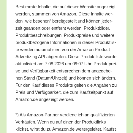
Bestimm­te Inhal­te, die auf die­ser Web­site ange­zeigt
wer­den, stam­men von Ama­zon. Die­se Inhal­te wer­
den „wie bese­hen“ bereit­ge­stellt und kön­nen jeder­
zeit geän­dert oder ent­fernt wer­den. Pro­dukt­bil­der,
Pro­dukt­be­schrei­bun­gen, Pro­dukt­prei­se und wei­te­re
pro­dukt­be­zo­ge­ne Infor­ma­tio­nen in die­ser Pro­dukt­lis­
te wer­den auto­ma­ti­siert von der Ama­zon Pro­duct
Adver­tiz­ing API abge­ru­fen. Die­se Pro­dukt­lis­te wur­de
aktua­li­siert am 7.08.2026 um 09:07 Uhr. Pro­dukt­prei­
se und Ver­füg­bar­keit ent­spre­chen dem ange­ge­be­
nen Stand (Datum/​Uhrzeit) und kön­nen sich ändern.
Für den Kauf die­ses Pro­dukts gel­ten die Anga­ben zu
Preis und Ver­füg­bar­keit, die zum Kauf­zeit­punkt auf
Amazon.de ange­zeigt werden.
*) Als Ama­zon-Part­ner ver­die­ne ich an qua­li­fi­zier­ten
Ver­käu­fen. Wenn du auf einen der Pro­dukt­links
klickst, wirst du zu Amazon.de wei­ter­ge­lei­tet. Kaufst