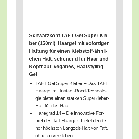
Schwarz­kopf TAFT Gel Super Kle­
ber (150ml), Haar­gel mit sofor­ti­ger
Haf­tung für einen Kleb­stoff-ähn­li­
chen Halt, scho­nend für Haar und
Kopf­haut, vega­nes, Haarstyling-
Gel
TAFT Gel Super Kle­ber – Das TAFT
Haar­gel mit Instant-Bond-Tech­no­lo­
gie bie­tet einen star­ken Super­kle­ber-
Halt für das Haar
Hal­te­grad 14 – Die inno­va­ti­ve For­
mel des Taft-Haar­gels bie­tet den bis­
her höchs­ten Lang­zeit-Halt von Taft,
ohne zu verkleben