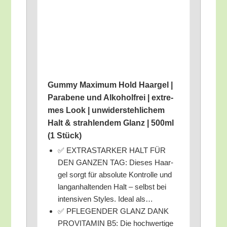
Gum­my Maxi­mum Hold Haar­gel |
Para­be­ne und Alko­hol­frei | extre­
mes Look | unwi­der­steh­li­chem
Halt & strah­len­dem Glanz | 500ml
(1 Stück)
✅ EXTRASTARKER HALT FÜR
DEN GANZEN TAG: Die­ses Haar­
gel sorgt für abso­lu­te Kon­trol­le und
lang­an­hal­ten­den Halt – selbst bei
inten­si­ven Styl­es. Ide­al als…
✅ PFLEGENDER GLANZ DANK
PROVITAMIN B5: Die hoch­wer­ti­ge