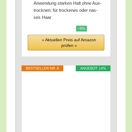
Anwen­dung star­ken Halt ohne Aus­
trock­nen: für tro­cke­nes oder nas­
ses Haar
−6%
» Aktu­el­len Preis auf Ama­zon
prü­fen »
BEST­SEL­LER NR. 6
ANGE­BOT: 14%