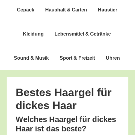
Gepäck
Haus­halt & Garten
Haus­tier
Klei­dung
Lebens­mit­tel & Getränke
Sound & Musik
Sport & Freizeit
Uhren
Bes­tes Haar­gel für
dickes Haar
Wel­ches Haar­gel für dickes
Haar ist das beste?