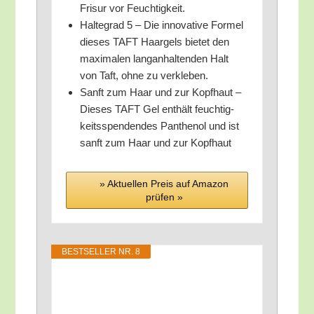
Fri­sur vor Feuchtigkeit.
Hal­te­grad 5 – Die inno­va­ti­ve For­mel
die­ses TAFT Haar­gels bie­tet den
maxi­ma­len lang­an­hal­ten­den Halt
von Taft, ohne zu verkleben.
Sanft zum Haar und zur Kopf­haut –
Die­ses TAFT Gel ent­hält feuch­tig­
keits­spen­den­des Pan­the­nol und ist
sanft zum Haar und zur Kopfhaut
» Aktu­el­len Preis auf Ama­zon
prü­fen »
BEST­SEL­LER NR. 8