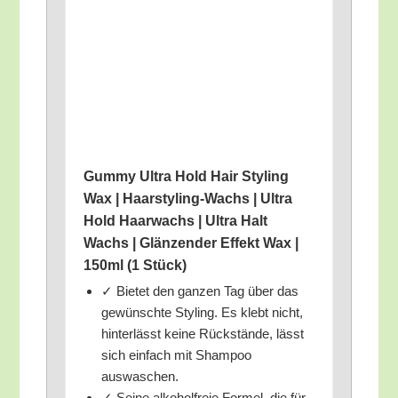
Gum­my Ultra Hold Hair Sty­ling
Wax | Haar­sty­ling-Wachs | Ultra
Hold Haar­wachs | Ultra Halt
Wachs | Glän­zen­der Effekt Wax |
150ml (1 Stück)
✓ Bie­tet den gan­zen Tag über das
gewünsch­te Sty­ling. Es klebt nicht,
hin­ter­lässt kei­ne Rück­stän­de, lässt
sich ein­fach mit Sham­poo
auswaschen.
✓ Sei­ne alko­hol­freie For­mel, die für