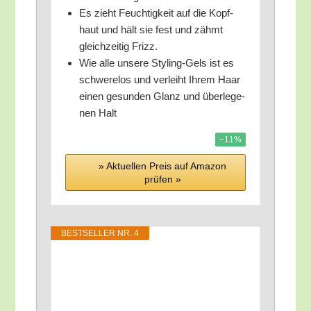
Es zieht Feuch­tig­keit auf die Kopf­
haut und hält sie fest und zähmt
gleich­zei­tig Frizz.
Wie alle unse­re Sty­ling-Gels ist es
schwe­re­los und ver­leiht Ihrem Haar
einen gesun­den Glanz und über­le­ge­
nen Halt
−11%
» Aktu­el­len Preis auf Ama­zon
prü­fen »
BEST­SEL­LER NR. 4