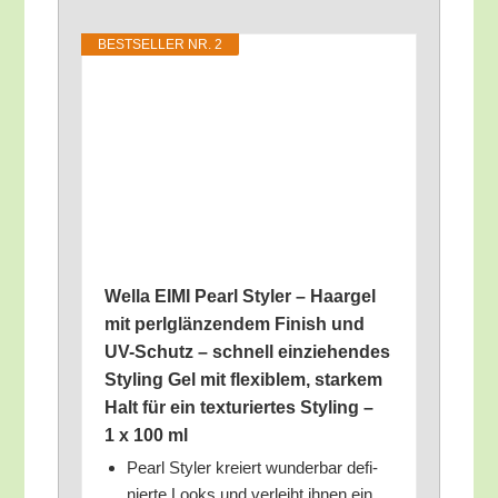
BEST­SEL­LER NR. 2
Wel­la EIMI Pearl Sty­ler – Haar­gel
mit perl­glän­zen­dem Finish und
UV-Schutz – schnell ein­zie­hen­des
Sty­ling Gel mit fle­xi­blem, star­kem
Halt für ein tex­tu­rier­tes Sty­ling –
1 x 100 ml
Pearl Sty­ler kre­iert wun­der­bar defi­
nier­te Looks und ver­leiht ihnen ein