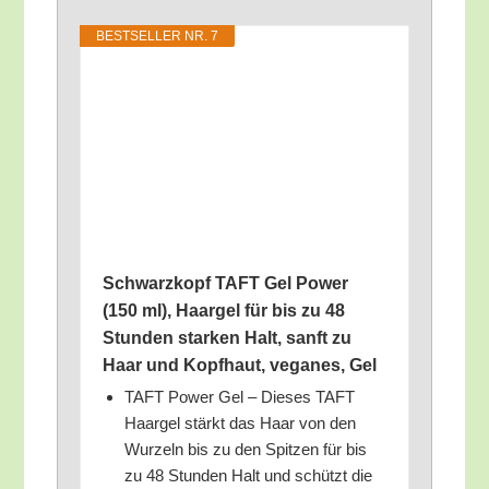
BEST­SEL­LER NR. 7
Schwarz­kopf TAFT Gel Power
(150 ml), Haar­gel für bis zu 48
Stun­den star­ken Halt, sanft zu
Haar und Kopf­haut, vega­nes, Gel
TAFT Power Gel – Die­ses TAFT
Haar­gel stärkt das Haar von den
Wur­zeln bis zu den Spit­zen für bis
zu 48 Stun­den Halt und schützt die