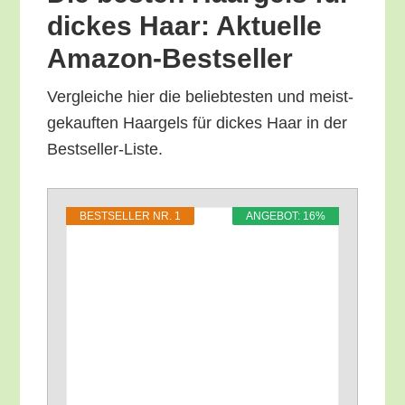
dickes Haar: Aktu­el­le
Amazon-Bestseller
Ver­glei­che hier die belieb­tes­ten und meist­
ge­kauf­ten Haar­gels für dickes Haar in der
Bestseller-Liste.
BEST­SEL­LER NR. 1
ANGE­BOT: 16%