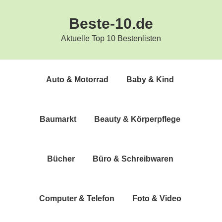
Zur
Zum
Beste-10.de
Hauptnavigation
Inhalt
springen
springen
Aktuelle Top 10 Bestenlisten
Auto & Motorrad
Baby & Kind
Bau­markt
Beau­ty & Körperpflege
Bücher
Büro & Schreibwaren
Com­pu­ter & Telefon
Foto & Video