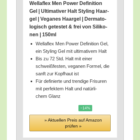
Wel­laflex Men Power Defi­ni­ti­on
Gel | Ulti­ma­ti­ver Halt Sty­ling Haar­
gel | Vega­nes Haar­gel | Der­ma­to­
lo­gisch getes­tet & frei von Sili­ko­
nen | 150ml
Wel­laflex Men Power Defi­ni­ti­on Gel,
ein Sty­ling Gel mit ulti­ma­ti­vem Halt
Bis zu 72 Std. Halt mit einer
schweiß­fes­ten, vega­nen For­mel, die
sanft zur Kopf­haut ist
Für defi­nier­te und tren­di­ge Fri­su­ren
mit per­fek­tem Halt und natür­li­
chem Glanz
−14%
» Aktu­el­len Preis auf Ama­zon
prü­fen »