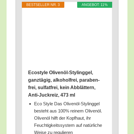
BEST­SEL­LER NR. 3
ANGE­BOT: 11%
Eco­s­tyle Oli­ven­öl-Sty­ling­gel,
ganz­tä­gig, alko­hol­frei, para­ben­
frei, sul­fat­frei, kein Abblät­tern,
Anti-Juck­reiz, 473 ml
Eco Style Das Oli­ven­öl-Sty­ling­gel
besteht aus 100% rei­nem Oli­ven­öl.
Oli­ven­öl hilft der Kopf­haut, ihr
Feuch­tig­keits­sys­tem auf natür­li­che
Wei­se zu regulieren