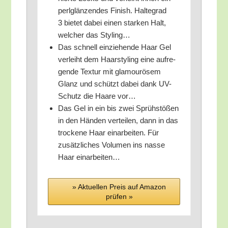
perl­glän­zen­des Finish. Hal­te­grad
3 bie­tet dabei einen star­ken Halt,
wel­cher das Styling…
Das schnell ein­zie­hen­de Haar Gel
ver­leiht dem Haar­sty­ling eine auf­re­
gen­de Tex­tur mit gla­mou­rö­sem
Glanz und schützt dabei dank UV-
Schutz die Haa­re vor…
Das Gel in ein bis zwei Sprüh­stö­ßen
in den Hän­den ver­tei­len, dann in das
tro­cke­ne Haar ein­ar­bei­ten. Für
zusätz­li­ches Volu­men ins nas­se
Haar einarbeiten…
» Aktu­el­len Preis auf Ama­zon
prü­fen »