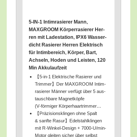
5‑IN‑1 Intim­ra­sie­rer Mann,
MAXGROOM Kör­per­ra­sie­rer Her­
ren mit Lade­sta­ti­on, IPX6 Was­ser­
dicht Rasie­rer Her­ren Elek­trisch
für Intim­be­reich, Kör­per, Bart,
Ach­seln, Hoden und Leis­ten, 120
Min Akkulaufzeit
【5‑in‑1 Elek­tri­sche Rasie­rer und
Trimmer】Der MAXGROOM Intim­
ra­sie­rer Män­ner ver­fügt über 5 aus­
tausch­ba­re Magnet­köp­fe
(V‑förmiger Körperhaartrimmer…
【Prä­zi­si­ons­klin­gen ohne Spalt
& sanf­te Rasur】Edelstahlklingen
mit R‑Win­kel-Design + 7000‑U/­min-
Motor glei­ten sicher über selbst