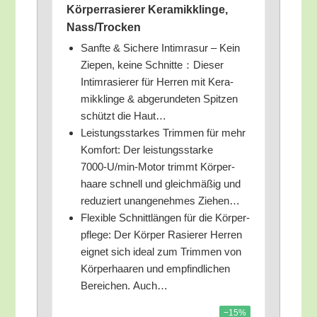
Kör­per­ra­sie­rer Kera­mik­klin­ge,
Nass/​Trocken
Sanf­te & Siche­re Intim­ra­sur – Kein
Zie­pen, kei­ne Schnitte：Dieser
Intim­ra­sie­rer für Her­ren mit Kera­
mik­klin­ge & abge­run­de­ten Spit­zen
schützt die Haut…
Leis­tungs­star­kes Trim­men für mehr
Kom­fort: Der leis­tungs­star­ke
7000‑U/­min-Motor trimmt Kör­per­
haa­re schnell und gleich­mä­ßig und
redu­ziert unan­ge­neh­mes Ziehen…
Fle­xi­ble Schnitt­län­gen für die Kör­per­
pfle­ge: Der Kör­per Rasie­rer Her­ren
eig­net sich ide­al zum Trim­men von
Kör­per­haa­ren und emp­find­li­chen
Berei­chen. Auch…
−15%