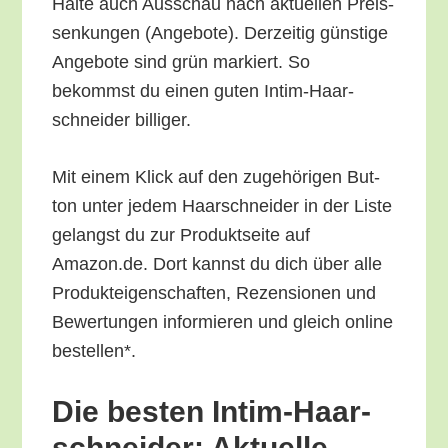
Hal­te auch Aus­schau nach aktu­el­len Preis­
sen­kun­gen (Ange­bo­te). Der­zei­tig güns­ti­ge
Ange­bo­te sind grün mar­kiert. So
bekommst du einen guten Intim-Haar­
schnei­der billiger.
Mit einem Klick auf den zuge­hö­ri­gen But­
ton unter jedem Haar­schnei­der in der Lis­te
gelangst du zur Pro­dukt­sei­te auf
Amazon.de. Dort kannst du dich über alle
Pro­duk­tei­gen­schaf­ten, Rezen­sio­nen und
Bewer­tun­gen infor­mie­ren und gleich online
bestellen*.
Die bes­ten Intim-Haar­
schnei­der: Aktu­el­le