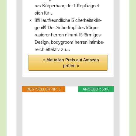
res Kör­per­haar, der I‑Kopf eig­net
sich für…
🎁Haut­freund­li­che Sicher­heits­klin­
gen🎁 Der Scher­kopf des kör­per
rasie­rer her­ren nimmt R‑förmiges
Design, body­g­room her­ren intim­be­
reich effek­tiv zu…
» Aktu­el­len Preis auf Ama­zon
prü­fen »
BEST­SEL­LER NR. 5
ANGE­BOT: 50%