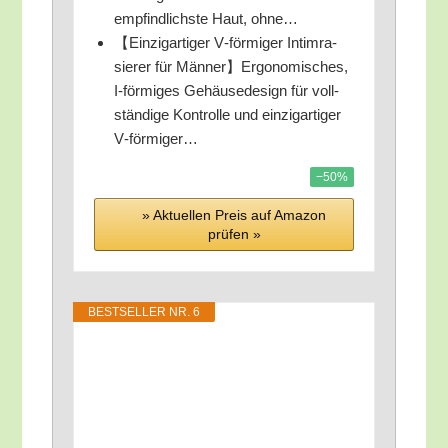
emp­find­lichs­te Haut, ohne…
【Ein­zig­ar­ti­ger V‑förmiger Intim­ra­
sie­rer für Männer】Ergonomisches,
I‑förmiges Gehäu­se­de­sign für voll­
stän­di­ge Kon­trol­le und ein­zig­ar­ti­ger
V‑förmiger…
−50%
» Aktu­el­len Preis auf Ama­zon
prü­fen »
BEST­SEL­LER NR. 6