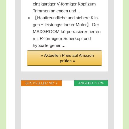
ein­zig­ar­ti­ger V‑förmiger Kopf zum
Trim­men an engen und…
【Haut­freund­li­che und siche­re Klin­
gen + leis­tungs­star­ker Motor】 Der
MAXGROOM kör­per­ra­sie­rer her­ren
mit R‑förmigem Scher­kopf und
hypoallergenen…
» Aktu­el­len Preis auf Ama­zon
prü­fen »
BEST­SEL­LER NR. 7
ANGE­BOT: 60%