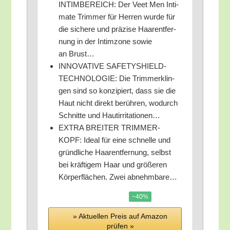
INTIMBEREICH: Der Veet Men Inti­
ma­te Trim­mer für Her­ren wur­de für
die siche­re und prä­zi­se Haar­ent­fer­
nung in der Intim­zo­ne sowie
an Brust…
INNOVATIVE SAFETYSHIELD-
TECHNOLOGIE: Die Trim­mer­k­lin­
gen sind so kon­zi­piert, dass sie die
Haut nicht direkt berüh­ren, wodurch
Schnit­te und Hautirritationen…
EXTRA BREITER TRIMMER-
KOPF: Ide­al für eine schnel­le und
gründ­li­che Haar­ent­fer­nung, selbst
bei kräf­ti­gem Haar und grö­ße­ren
Kör­per­flä­chen. Zwei abnehmbare…
−40%
» Aktu­el­len Preis auf Ama­zon
prü­fen »