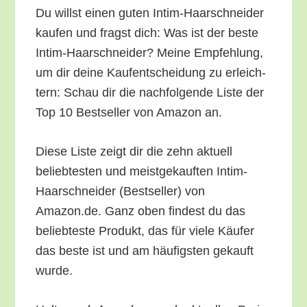
Du willst einen guten Intim-Haar­schnei­der
kau­fen und fragst dich: Was ist der bes­te
Intim-Haar­schnei­der? Mei­ne Emp­feh­lung,
um dir dei­ne Kauf­ent­schei­dung zu erleich­
tern: Schau dir die nach­fol­gen­de Lis­te der
Top 10 Best­sel­ler von Ama­zon an.
Die­se Lis­te zeigt dir die zehn aktu­ell
belieb­tes­ten und meist­ge­kauf­ten Intim-
Haar­schnei­der (Best­sel­ler) von
Amazon.de. Ganz oben fin­dest du das
belieb­tes­te Pro­dukt, das für vie­le Käu­fer
das bes­te ist und am häu­figs­ten gekauft
wurde.