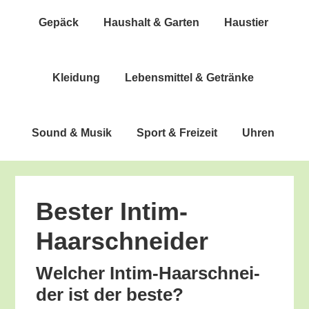
Gepäck
Haus­halt & Garten
Haus­tier
Klei­dung
Lebens­mit­tel & Getränke
Sound & Musik
Sport & Freizeit
Uhren
Bes­ter Intim-
Haarschneider
Wel­cher Intim-Haar­schnei­
der ist der beste?