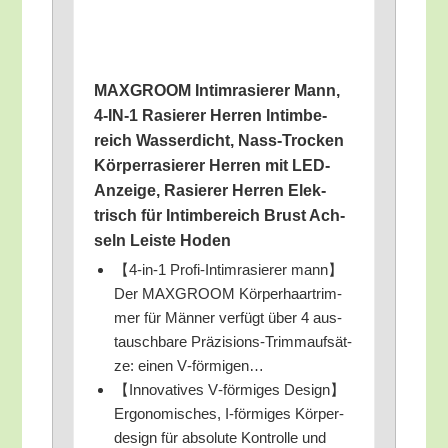
MAXGROOM Intim­ra­sie­rer Mann,
4‑IN‑1 Rasie­rer Her­ren Intim­be­
reich Was­ser­dicht, Nass-Tro­cken
Kör­per­ra­sie­rer Her­ren mit LED-
Anzei­ge, Rasie­rer Her­ren Elek­
trisch für Intim­be­reich Brust Ach­
seln Leis­te Hoden
【4‑in‑1 Pro­fi-Intim­ra­sie­rer mann】
Der MAXGROOM Kör­per­haar­trim­
mer für Män­ner ver­fügt über 4 aus­
tausch­ba­re Prä­zi­si­ons-Trimm­auf­sät­
ze: einen V‑förmigen…
【Inno­va­ti­ves V‑förmiges Design】
Ergonomisches, I‑förmiges Kör­per­
de­sign für abso­lu­te Kon­trol­le und