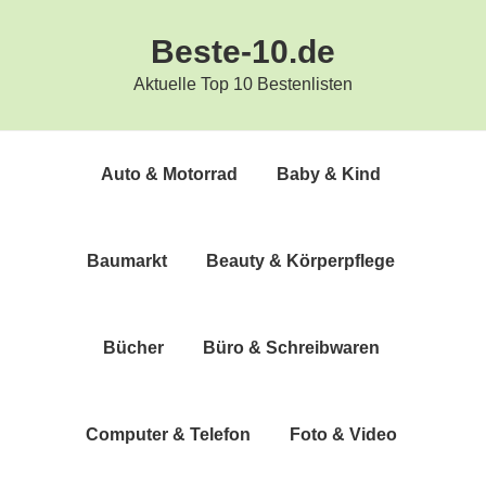
Zur
Zum
Beste-10.de
Hauptnavigation
Inhalt
springen
springen
Aktuelle Top 10 Bestenlisten
Auto & Motorrad
Baby & Kind
Bau­markt
Beau­ty & Körperpflege
Bücher
Büro & Schreibwaren
Com­pu­ter & Telefon
Foto & Video