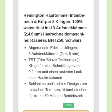
Reming­ton Haar­trim­mer Intim­be­
reich & Kör­per 2 Klin­gen, 100%
was­ser­fest inkl 3 Auf­steck­käm­me
(2,4,6mm) Haar­schnei­de­ma­schi­
ne, Rasie­rer, BHT250, Schwarz
Abge­run­de­te Edel­stahl­klin­gen,
3 Auf­steck­käm­me (2, 4, 6 mm)
TST (Trim-Shave-Technologie)-
Klinge für eine Schnitt­län­ge von
0,2 mm und einen rasier­ten Look
ohne Hautirritationen
Schlan­kes und leich­tes Design zum
ein­fa­chen Trim­men, lithi­um­be­trie­ben
für bis zu 60 Minu­ten Betriebszeit
−24%