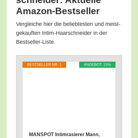
Amazon-Bestseller
Ver­glei­che hier die belieb­tes­ten und meist­
ge­kauf­ten Intim-Haar­schnei­der in der
Bestseller-Liste.
BEST­SEL­LER NR. 1
ANGE­BOT: 15%
MANSPOT Intim­ra­sie­rer Mann,