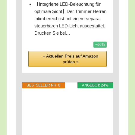
【Inte­grier­te LED-Beleuch­tung für
opti­ma­le Sicht】Der Trim­mer Her­ren
Intim­be­reich ist mit einem sepa­rat
steu­er­ba­ren LED-Licht aus­ge­stat­tet.
Drü­cken Sie bei…
−60%
» Aktu­el­len Preis auf Ama­zon
prü­fen »
BEST­SEL­LER NR. 8
ANGE­BOT: 24%