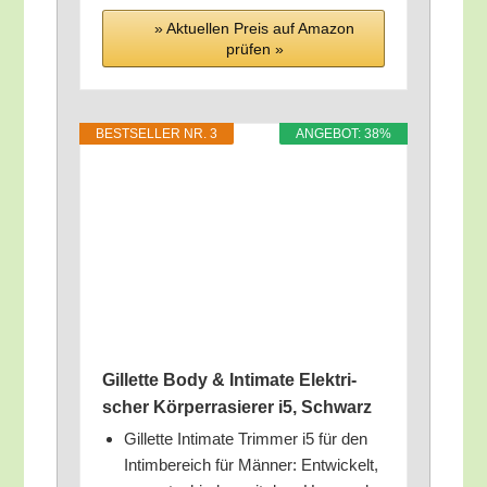
» Aktu­el­len Preis auf Ama­zon
prü­fen »
BEST­SEL­LER NR. 3
ANGE­BOT: 38%
Gil­let­te Body & Inti­ma­te Elek­tri­
scher Kör­per­ra­sie­rer i5, Schwarz
Gil­let­te Inti­ma­te Trim­mer i5 für den
Intim­be­reich für Män­ner: Ent­wi­ckelt,