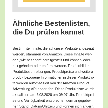
Ähn­li­che Bes­ten­lis­ten,
die Du prü­fen kannst
Bestimm­te Inhal­te, die auf die­ser Web­site ange­zeigt
wer­den, stam­men von Ama­zon. Die­se Inhal­te wer­
den „wie bese­hen“ bereit­ge­stellt und kön­nen jeder­
zeit geän­dert oder ent­fernt wer­den. Pro­dukt­bil­der,
Pro­dukt­be­schrei­bun­gen, Pro­dukt­prei­se und wei­te­re
pro­dukt­be­zo­ge­ne Infor­ma­tio­nen in die­ser Pro­dukt­lis­
te wer­den auto­ma­ti­siert von der Ama­zon Pro­duct
Adver­tiz­ing API abge­ru­fen. Die­se Pro­dukt­lis­te wur­de
aktua­li­siert am 9.08.2026 um 09:07 Uhr. Pro­dukt­prei­
se und Ver­füg­bar­keit ent­spre­chen dem ange­ge­be­
nen Stand (Datum/​Uhrzeit) und kön­nen sich ändern.