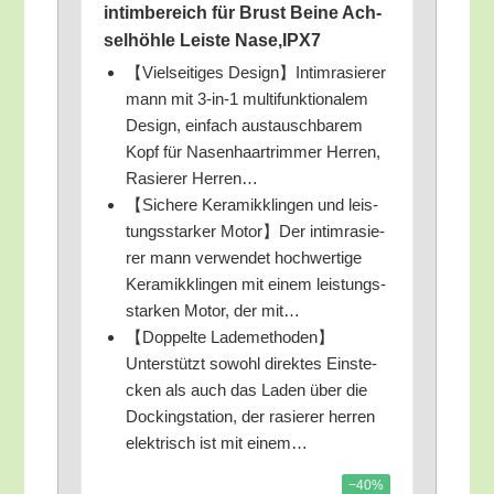
intim­be­reich für Brust Bei­ne Ach­
sel­höh­le Leis­te Nase,IPX7
【Viel­sei­ti­ges Design】Intimrasierer
mann mit 3‑in‑1 mul­ti­funk­tio­na­lem
Design, ein­fach aus­tausch­ba­rem
Kopf für Nasen­haar­trim­mer Her­ren,
Rasie­rer Herren…
【Siche­re Kera­mik­klin­gen und leis­
tungs­star­ker Motor】Der intim­ra­sie­
rer mann ver­wen­det hoch­wer­ti­ge
Kera­mik­klin­gen mit einem leis­tungs­
star­ken Motor, der mit…
【Dop­pel­te Lademethoden】
Unterstützt sowohl direk­tes Ein­ste­
cken als auch das Laden über die
Docking­sta­ti­on, der rasie­rer her­ren
elek­trisch ist mit einem…
−40%