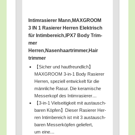
Intim­ra­sie­rer Mann,MAXGROOM
3 IN 1 Rasie­rer Her­ren Elek­trisch
für Intimbereich,IPX7 Body Trim­
mer
Herren,Nasenhaartrimmer,Hair
trimmer
【Sicher und hautfreundlich】
MAXGROOM 3‑in‑1 Body Rasie­rer
Her­ren, spe­zi­ell ent­wi­ckelt für die
männ­li­che Rasur. Die kera­mi­sche
Mes­ser­kopf des Intimrasierer…
【3‑in‑1 Viel­sei­tig­keit mit aus­tausch­
ba­ren Köpfen】Dieser Rasie­rer Her­
ren Intim­be­reich ist mit 3 aus­tausch­
ba­ren Mes­ser­köp­fen gelie­fert,
um eine…