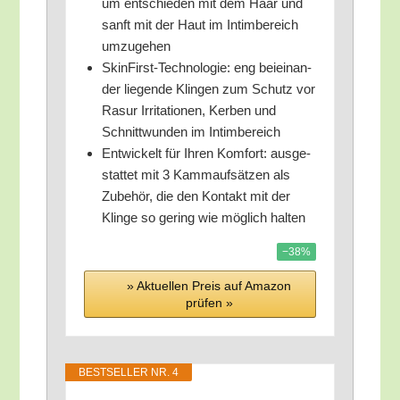
um ent­schie­den mit dem Haar und
sanft mit der Haut im Intim­be­reich
umzugehen
Skin­First-Tech­no­lo­gie: eng bei­ein­an­
der lie­gen­de Klin­gen zum Schutz vor
Rasur Irri­ta­tio­nen, Ker­ben und
Schnitt­wun­den im Intimbereich
Ent­wi­ckelt für Ihren Kom­fort: aus­ge­
stat­tet mit 3 Kamm­auf­sät­zen als
Zube­hör, die den Kon­takt mit der
Klin­ge so gering wie mög­lich halten
−38%
» Aktu­el­len Preis auf Ama­zon
prü­fen »
BEST­SEL­LER NR. 4