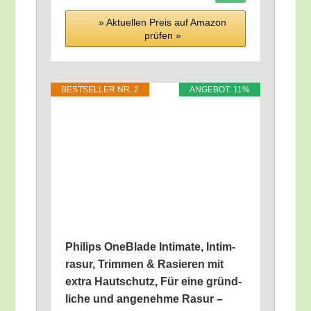
» Aktu­el­len Preis auf Ama­zon
prü­fen »
BEST­SEL­LER NR. 2
ANGE­BOT: 11%
Phil­ips One­Bla­de Inti­ma­te, Intim­
ra­sur, Trim­men & Rasie­ren mit
extra Haut­schutz, Für eine gründ­
li­che und ange­neh­me Rasur –