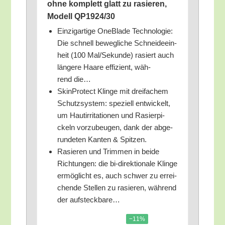
ohne kom­plett glatt zu rasie­ren,
Modell QP1924/​30
Ein­zig­ar­ti­ge One­Bla­de Tech­no­lo­gie:
Die schnell beweg­li­che Schnei­de­ein­
heit (100 Mal/​Sekunde) rasiert auch
län­ge­re Haa­re effi­zi­ent, wäh­
rend die…
Skin­Pro­tect Klin­ge mit drei­fa­chem
Schutz­sys­tem: spe­zi­ell ent­wi­ckelt,
um Haut­ir­ri­ta­tio­nen und Rasier­pi­
ckeln vor­zu­beu­gen, dank der abge­
run­de­ten Kan­ten & Spitzen.
Rasie­ren und Trim­men in bei­de
Rich­tun­gen: die bi-direk­tio­na­le Klin­ge
ermög­licht es, auch schwer zu errei­
chen­de Stel­len zu rasie­ren, wäh­rend
der aufsteckbare…
−11%