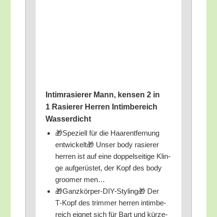
Intim­ra­sie­rer Mann, ken­sen 2 in
1 Rasie­rer Her­ren Intim­be­reich
Wasserdicht
🎁Spe­zi­ell für die Haar­ent­fer­nung
ent­wi­ckelt🎁 Unser body rasie­rer
her­ren ist auf eine dop­pel­sei­ti­ge Klin­
ge auf­ge­rüs­tet, der Kopf des body
groo­mer men…
🎁Ganz­kör­per-DIY-Sty­ling🎁 Der
T‑Kopf des trim­mer her­ren intim­be­
reich eig­net sich für Bart und kür­ze­