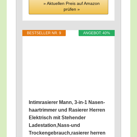
» Aktu­el­len Preis auf Ama­zon
prü­fen »
BEST­SEL­LER NR. 9
ANGE­BOT: 40%
Intim­ra­sie­rer Mann, 3‑in‑1 Nasen­
haar­trim­mer und Rasie­rer Her­ren
Elek­trisch mit Ste­hen­der
Ladestation,Nass-und
Trockengebrauch,rasierer her­ren