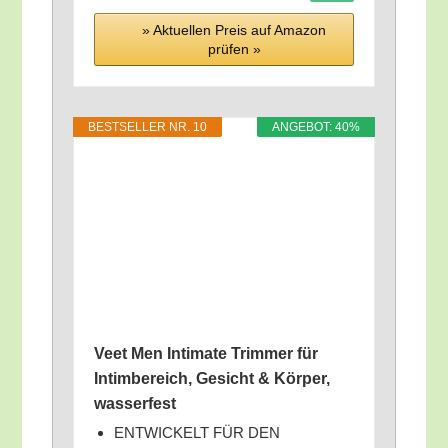
» Aktu­el­len Preis auf Ama­zon
prü­fen »
BEST­SEL­LER NR. 10
ANGE­BOT: 40%
Veet Men Inti­ma­te Trim­mer für
Intim­be­reich, Gesicht & Kör­per,
wasserfest
ENTWICKELT FÜR DEN