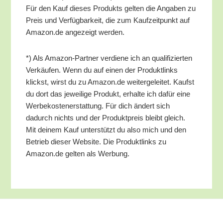
Für den Kauf die­ses Pro­dukts gel­ten die Anga­ben zu
Preis und Ver­füg­bar­keit, die zum Kauf­zeit­punkt auf
Amazon.de ange­zeigt werden.
*) Als Ama­zon-Part­ner ver­die­ne ich an qua­li­fi­zier­ten
Ver­käu­fen. Wenn du auf einen der Pro­dukt­links
klickst, wirst du zu Amazon.de wei­ter­ge­lei­tet. Kaufst
du dort das jewei­li­ge Pro­dukt, erhal­te ich dafür eine
Wer­be­kos­ten­er­stat­tung. Für dich ändert sich
dadurch nichts und der Pro­dukt­preis bleibt gleich.
Mit dei­nem Kauf unter­stützt du also mich und den
Betrieb die­ser Web­site. Die Pro­dukt­links zu
Amazon.de gel­ten als Werbung.