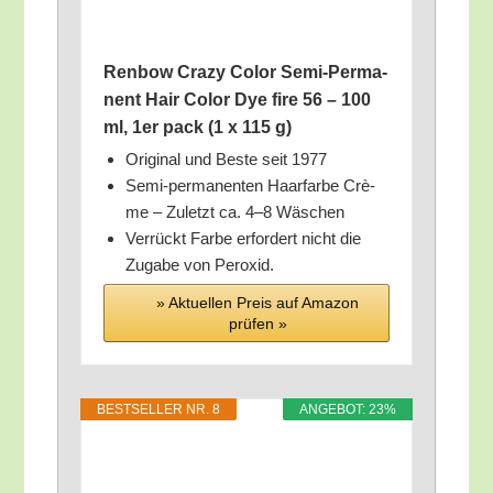
Ren­bow Cra­zy Color Semi-Per­ma­
nent Hair Color Dye fire 56 – 100
ml, 1er pack (1 x 115 g)
Ori­gi­nal und Bes­te seit 1977
Semi-per­ma­nen­ten Haar­far­be Crè­
me – Zuletzt ca. 4–8 Wäschen
Ver­rückt Far­be erfor­dert nicht die
Zuga­be von Peroxid.
» Aktu­el­len Preis auf Ama­zon
prü­fen »
BEST­SEL­LER NR. 8
ANGE­BOT: 23%