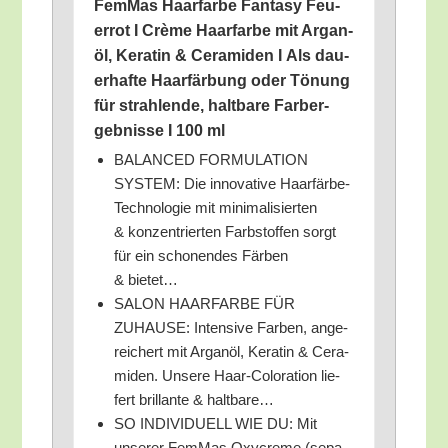
FemMas Haar­far­be Fan­ta­sy Feu­
er­rot I Crè­me Haar­far­be mit Argan­
öl, Kera­tin & Cera­mi­den I Als dau­
er­haf­te Haar­fär­bung oder Tönung
für strah­len­de, halt­ba­re Farb­er­
geb­nis­se I 100 ml
BALANCED FORMULATION
SYSTEM: Die inno­va­ti­ve Haar­fär­be-
Tech­no­lo­gie mit mini­ma­li­sier­ten
& kon­zen­trier­ten Farb­stof­fen sorgt
für ein scho­nen­des Fär­ben
& bietet…
SALON HAARFARBE FÜR
ZUHAUSE: Inten­si­ve Far­ben, ange­
rei­chert mit Argan­öl, Kera­tin & Cera­
mi­den. Unse­re Haar-Colo­ra­ti­on lie­
fert bril­lan­te & haltbare…
SO INDIVIDUELL WIE DU: Mit
unse­rer FemMas Oxy­creme (sepa­