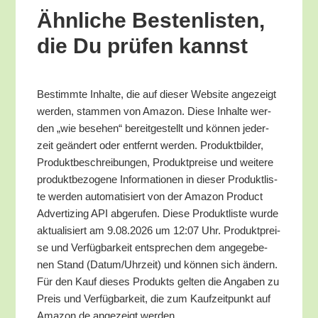
Ähn­li­che Bes­ten­lis­ten,
die Du prü­fen kannst
Bestimm­te Inhal­te, die auf die­ser Web­site ange­zeigt
wer­den, stam­men von Ama­zon. Die­se Inhal­te wer­
den „wie bese­hen“ bereit­ge­stellt und kön­nen jeder­
zeit geän­dert oder ent­fernt wer­den. Pro­dukt­bil­der,
Pro­dukt­be­schrei­bun­gen, Pro­dukt­prei­se und wei­te­re
pro­dukt­be­zo­ge­ne Infor­ma­tio­nen in die­ser Pro­dukt­lis­
te wer­den auto­ma­ti­siert von der Ama­zon Pro­duct
Adver­tiz­ing API abge­ru­fen. Die­se Pro­dukt­lis­te wur­de
aktua­li­siert am 9.08.2026 um 12:07 Uhr. Pro­dukt­prei­
se und Ver­füg­bar­keit ent­spre­chen dem ange­ge­be­
nen Stand (Datum/​Uhrzeit) und kön­nen sich ändern.
Für den Kauf die­ses Pro­dukts gel­ten die Anga­ben zu
Preis und Ver­füg­bar­keit, die zum Kauf­zeit­punkt auf
Amazon.de ange­zeigt werden.