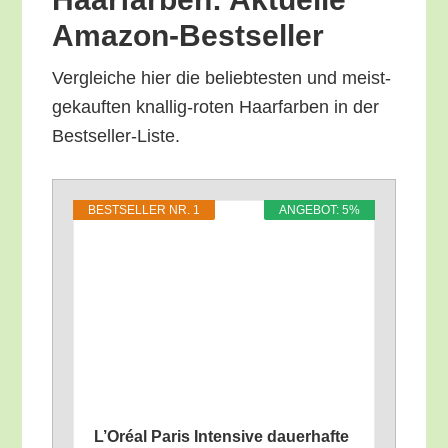
Amazon-Bestseller
Ver­glei­che hier die belieb­tes­ten und meist­
ge­kauf­ten knal­lig-roten Haar­far­ben in der
Bestseller-Liste.
BEST­SEL­LER NR. 1
ANGE­BOT: 5%
L’O­ré­al Paris Inten­si­ve dau­er­haf­te