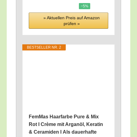
−5%
» Aktu­el­len Preis auf Ama­zon
prü­fen »
BEST­SEL­LER NR. 2
FemMas Haar­far­be Pure & Mix
Rot I Crè­me mit Argan­öl, Kera­tin
& Cera­mi­den I Als dau­er­haf­te