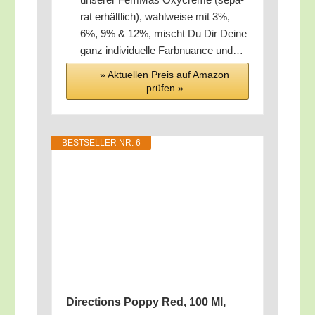
rat erhält­lich), wahl­wei­se mit 3%,
6%, 9% & 12%, mischt Du Dir Dei­ne
ganz indi­vi­du­el­le Farb­nu­an­ce und…
» Aktu­el­len Preis auf Ama­zon
prü­fen »
BEST­SEL­LER NR. 6
Direc­tions Pop­py Red, 100 Ml,