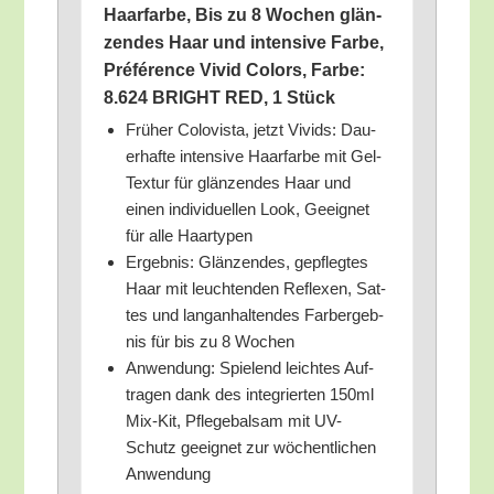
Haar­far­be, Bis zu 8 Wochen glän­
zen­des Haar und inten­si­ve Far­be,
Pré­fé­rence Vivid Colors, Far­be:
8.624 BRIGHT RED, 1 Stück
Frü­her Colo­vis­ta, jetzt Vivids: Dau­
er­haf­te inten­si­ve Haar­far­be mit Gel-
Tex­tur für glän­zen­des Haar und
einen indi­vi­du­el­len Look, Geeig­net
für alle Haartypen
Ergeb­nis: Glän­zen­des, gepfleg­tes
Haar mit leuch­ten­den Refle­xen, Sat­
tes und lang­an­hal­ten­des Farb­er­geb­
nis für bis zu 8 Wochen
Anwen­dung: Spie­lend leich­tes Auf­
tra­gen dank des inte­grier­ten 150ml
Mix-Kit, Pfle­ge­bal­sam mit UV-
Schutz geeig­net zur wöchent­li­chen
Anwendung