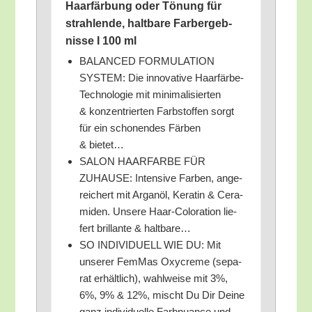
Haar­fär­bung oder Tönung für
strah­len­de, halt­ba­re Farb­er­geb­
nis­se I 100 ml
BALANCED FORMULATION
SYSTEM: Die inno­va­ti­ve Haar­fär­be-
Tech­no­lo­gie mit mini­ma­li­sier­ten
& kon­zen­trier­ten Farb­stof­fen sorgt
für ein scho­nen­des Fär­ben
& bietet…
SALON HAARFARBE FÜR
ZUHAUSE: Inten­si­ve Far­ben, ange­
rei­chert mit Argan­öl, Kera­tin & Cera­
mi­den. Unse­re Haar-Colo­ra­ti­on lie­
fert bril­lan­te & haltbare…
SO INDIVIDUELL WIE DU: Mit
unse­rer FemMas Oxy­creme (sepa­
rat erhält­lich), wahl­wei­se mit 3%,
6%, 9% & 12%, mischt Du Dir Dei­ne
ganz indi­vi­du­el­le Farb­nu­an­ce und…