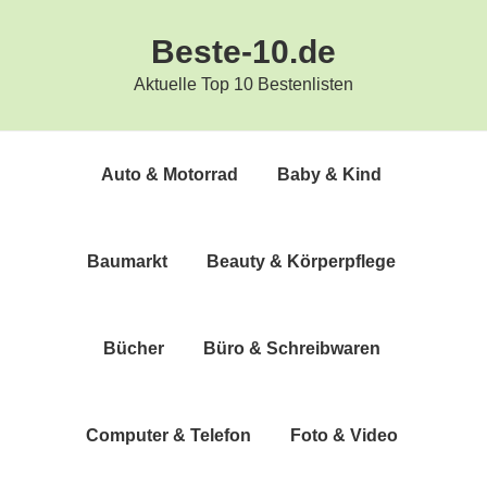
Zur
Zum
Beste-10.de
Hauptnavigation
Inhalt
springen
springen
Aktuelle Top 10 Bestenlisten
Auto & Motorrad
Baby & Kind
Bau­markt
Beau­ty & Körperpflege
Bücher
Büro & Schreibwaren
Com­pu­ter & Telefon
Foto & Video