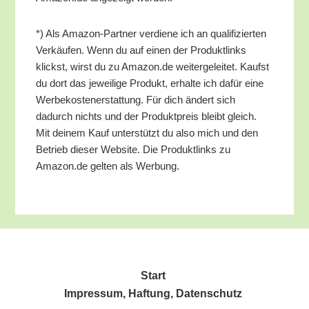
*) Als Ama­zon-Part­ner ver­die­ne ich an qua­li­fi­zier­ten
Ver­käu­fen. Wenn du auf einen der Pro­dukt­links
klickst, wirst du zu Amazon.de wei­ter­ge­lei­tet. Kaufst
du dort das jewei­li­ge Pro­dukt, erhal­te ich dafür eine
Wer­be­kos­ten­er­stat­tung. Für dich ändert sich
dadurch nichts und der Pro­dukt­preis bleibt gleich.
Mit dei­nem Kauf unter­stützt du also mich und den
Betrieb die­ser Web­site. Die Pro­dukt­links zu
Amazon.de gel­ten als Werbung.
Start
Impres­sum, Haf­tung, Datenschutz