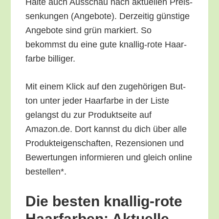
Hal­te auch Aus­schau nach aktu­el­len Preis­
sen­kun­gen (Ange­bo­te). Der­zei­tig güns­ti­ge
Ange­bo­te sind grün mar­kiert. So
bekommst du eine gute knal­lig-rote Haar­
far­be billiger.
Mit einem Klick auf den zuge­hö­ri­gen But­
ton unter jeder Haar­far­be in der Lis­te
gelangst du zur Pro­dukt­sei­te auf
Amazon.de. Dort kannst du dich über alle
Pro­duk­tei­gen­schaf­ten, Rezen­sio­nen und
Bewer­tun­gen infor­mie­ren und gleich online
bestellen*.
Die bes­ten knal­lig-rote
Haar­far­ben: Aktu­el­le