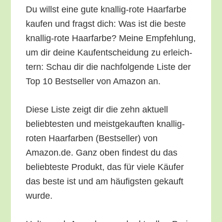
Du willst eine gute knal­lig-rote Haar­far­be
kau­fen und fragst dich: Was ist die bes­te
knal­lig-rote Haar­far­be? Mei­ne Emp­feh­lung,
um dir dei­ne Kauf­ent­schei­dung zu erleich­
tern: Schau dir die nach­fol­gen­de Lis­te der
Top 10 Best­sel­ler von Ama­zon an.
Die­se Lis­te zeigt dir die zehn aktu­ell
belieb­tes­ten und meist­ge­kauf­ten knal­lig-
roten Haar­far­ben (Best­sel­ler) von
Amazon.de. Ganz oben fin­dest du das
belieb­tes­te Pro­dukt, das für vie­le Käu­fer
das bes­te ist und am häu­figs­ten gekauft
wurde.