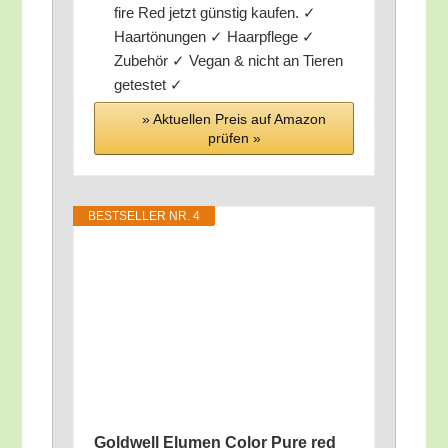
fi­re Red jetzt güns­tig kau­fen. ✓
Haar­tö­nun­gen ✓ Haar­pfle­ge ✓
Zube­hör ✓ Vegan & nicht an Tie­ren
getestet ✓
» Aktu­el­len Preis auf Ama­zon
prü­fen »
BEST­SEL­LER NR. 4
Gold­well Elu­men Color Pure red