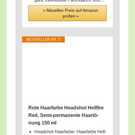
» Aktu­el­len Preis auf Ama­zon
prü­fen »
BEST­SEL­LER NR. 3
Rote Haar­far­be Headshot Hell­fi­re
Red, Semi-per­ma­nen­te Haar­tö­
nung 150 ml
Headshot Haar­far­be: Haar­far­be Hell­