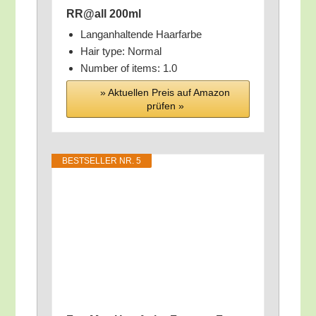
RR@all 200ml
Lang­an­hal­ten­de Haarfarbe
Hair type: Normal
Num­ber of items: 1.0
» Aktu­el­len Preis auf Ama­zon
prü­fen »
BEST­SEL­LER NR. 5