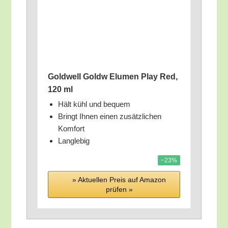
Gold­well Goldw Elu­men Play Red,
120 ml
Hält kühl und bequem
Bringt Ihnen einen zusätz­li­chen
Komfort
Lang­le­big
−23%
» Aktu­el­len Preis auf Ama­zon
prü­fen »