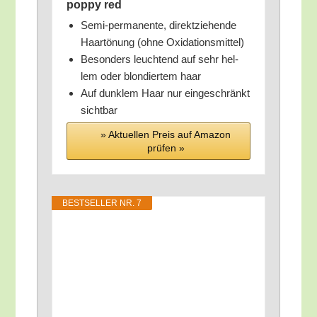
pop­py red
Semi-per­ma­nen­te, direkt­zie­hen­de
Haar­tö­nung (ohne Oxidationsmittel)
Beson­ders leuch­tend auf sehr hel­
lem oder blon­dier­tem haar
Auf dunk­lem Haar nur ein­ge­schränkt
sichtbar
» Aktu­el­len Preis auf Ama­zon
prü­fen »
BEST­SEL­LER NR. 7