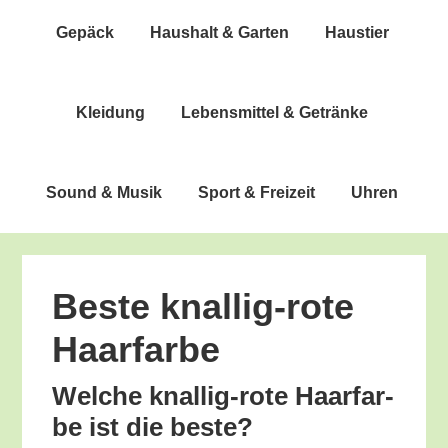
Gepäck
Haus­halt & Garten
Haus­tier
Klei­dung
Lebens­mit­tel & Getränke
Sound & Musik
Sport & Freizeit
Uhren
Bes­te knal­lig-rote
Haarfarbe
Wel­che knal­lig-rote Haar­far­
be ist die beste?