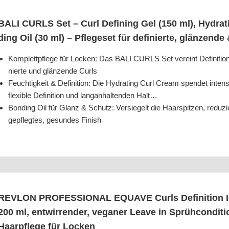
BALI CURLS Set – Curl Defi­ning Gel (150 ml), Hydra
ding Oil (30 ml) – Pfle­ge­set für defi­nier­te, glän­zen­
Kom­plett­pfle­ge für Locken: Das BALI CURLS Set ver­eint Defi­ni­ti­o
nier­te und glän­zen­de Curls
Feuch­tig­keit & Defi­ni­ti­on: Die Hydrating Curl Cream spen­det inten­
fle­xi­ble Defi­ni­ti­on und lang­an­hal­ten­den Halt…
Bon­ding Oil für Glanz & Schutz: Ver­sie­gelt die Haar­spit­zen, redu­zi
gepfleg­tes, gesun­des Finish
REVLON PROFESSIONAL EQUAVE Curls Defi­ni­ti­on Inst
200 ml, ent­wir­ren­der, vega­ner Lea­ve in Sprüh­con­di­
Haar­pfle­ge für Locken