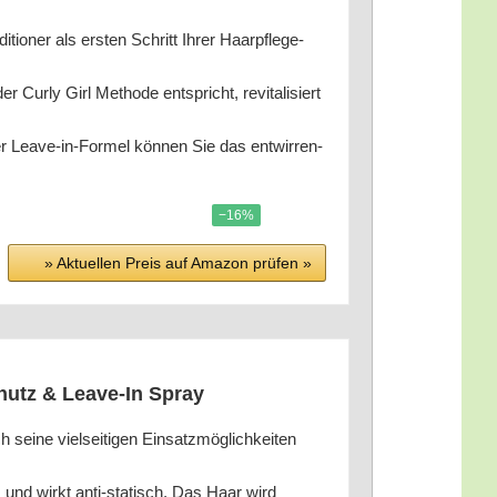
er als ers­ten Schritt Ihrer Haar­pfle­ge­
­ly Girl Metho­de ent­spricht, revi­ta­li­siert
ea­ve-in-For­mel kön­nen Sie das ent­wir­ren­
−16%
» Aktu­el­len Preis auf Ama­zon prü­fen »
chutz & Lea­ve-In Spray
 sei­ne viel­sei­ti­gen Ein­satz­mög­lich­kei­ten
 und wirkt anti-sta­tisch. Das Haar wird