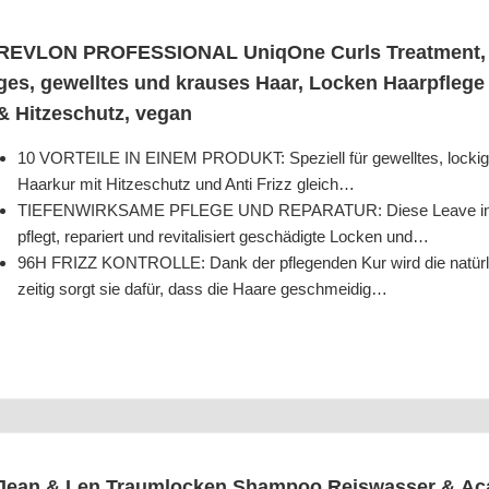
REVLON PROFESSIONAL Uni­qO­ne Curls Tre­at­ment, 230
ges, gewell­tes und krau­ses Haar, Locken Haar­pfle­ge 
& Hit­ze­schutz, vegan
10 VORTEILE IN EINEM PRODUKT: Spe­zi­ell für gewell­tes, locki­ges
Haar­kur mit Hit­ze­schutz und Anti Frizz gleich…
TIEFENWIRKSAME PFLEGE UND REPARATUR: Die­se Lea­ve in Haar­pf
pflegt, repa­riert und revi­ta­li­siert geschä­dig­te Locken und…
96H FRIZZ KONTROLLE: Dank der pfle­gen­den Kur wird die natür­li­che
zei­tig sorgt sie dafür, dass die Haa­re geschmeidig…
Jean & Len Traum­lo­cken Sham­poo Reis­was­ser & Aça