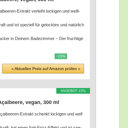
e­ren-Extrakt ver­leiht locki­gen und wel­li­
und ist spe­zi­ell für gelock­tes und natür­lich
­cker in Dei­nem Bade­zim­mer – Der fruch­ti­ge
−23%
» Aktu­el­len Preis auf Ama­zon prü­fen »
ANGE­BOT: 23%
Açai­bee­re, vegan, 300 ml
ai­bee­ren-Extrakt schenkt locki­gen und wel­l
kraft, hat einen Anti-Frizz-Effekt und ist spe­