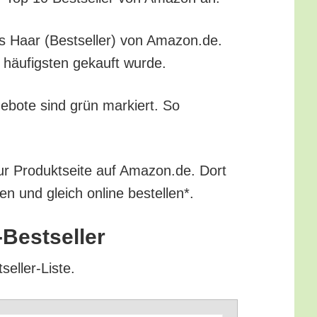
­ges Haar (Best­sel­ler) von Amazon.de.
m häu­figs­ten gekauft wurde.
ge­bo­te sind grün mar­kiert. So
zur Pro­dukt­sei­te auf Amazon.de. Dort
ren und gleich online bestellen*.
n-Bestseller
tseller-Liste.