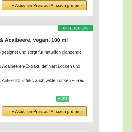
» Aktu­el­len Preis auf Ama­zon prü­fen »
ANGE­BOT: 13%
& Acai­bee­re, vegan, 100 ml
eeig­net und sorgt für natür­lich glän­zen­de
d Acai­bee­ren-Extrakt, defi­niert Locken und
 Anti-Frizz Effekt, auch wil­de Locken – Freu
−13%
» Aktu­el­len Preis auf Ama­zon prü­fen »