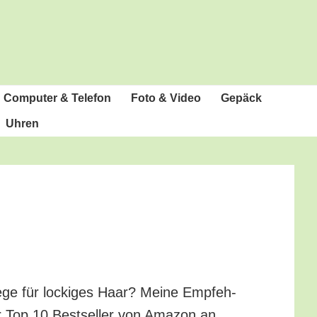
Com­pu­ter & Telefon
Foto & Video
Gepäck
Uhren
le­ge für locki­ges Haar? Mei­ne Emp­feh­
er Top 10 Best­sel­ler von Ama­zon an.