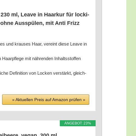
 ml, Lea­ve in Haar­kur für locki­
ohne Aus­spü­len, mit Anti Frizz
 und krau­ses Haar, ver­eint die­se Lea­ve in
le­ge mit näh­ren­den Inhalts­stof­fen
 Defi­ni­ti­on von Locken ver­stärkt, gleich­
» Aktu­el­len Preis auf Ama­zon prü­fen »
ANGE­BOT: 23%
i­bee­re, vegan, 300 ml