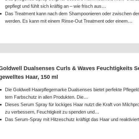
gepflegt und fühlt sich kräf­tig an – wie frisch aus…
Das Tre­at­ment kann nach dem Sham­poo­nie­ren oder zwi­schen den 
wer­den. Es kann mit einem Rin­se-Out Tre­at­ment oder einem…
Gold­well Dual­sen­ses Curls & Waves Feuch­tig­keits 
gewell­tes Haar, 150 ml
Die Gold­well Haar­pfle­ge­mar­ke Dual­sen­ses bie­tet per­fek­te Pfle­ge­lö
tem Farb­schutz in allen Pro­duk­ten. Die…
Die­ses Serum Spray für locki­ges Haar nutzt die Kraft von Milch­pro­te­i
zu ver­bes­sern, Feuch­tig­keit zu spen­den und…
Das Serum-Spray mit Hit­ze­schutz kräf­tigt das Haar und reak­ti­vier