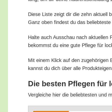
Die­se Lis­te zeigt dir die zehn aktu­ell
Ganz oben fin­dest du das belieb­tes­te 
Hal­te auch Aus­schau nach aktu­el­len Pr
bekommst du eine gute Pfle­ge für locki
Mit einem Klick auf den zuge­hö­ri­gen B
kannst du dich über alle Pro­duk­tei­gen
Die bes­ten Pfle­gen für
Ver­glei­che hier die belieb­tes­ten und 