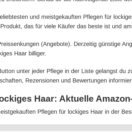
 belieb­tes­ten und meist­ge­kauf­ten Pfle­gen für locki
Pro­dukt, das für vie­le Käu­fer das bes­te ist und a
eis­sen­kun­gen (Ange­bo­te). Der­zei­tig güns­ti­ge An
­ges Haar billiger.
ut­ton unter jeder Pfle­ge in der Lis­te gelangst du 
­schaf­ten, Rezen­sio­nen und Bewer­tun­gen infor­mie­
 locki­ges Haar: Aktu­el­le Amazo
meist­ge­kauf­ten Pfle­gen für locki­ges Haar in der Bes