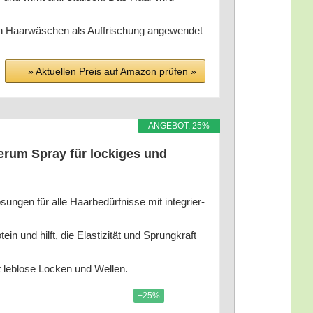
Haar­wä­schen als Auf­fri­schung ange­wen­det
» Aktu­el­len Preis auf Ama­zon prü­fen »
ANGE­BOT: 25%
Serum Spray für locki­ges und
­sun­gen für alle Haar­be­dürf­nis­se mit inte­grier­
n und hilft, die Elas­ti­zi­tät und Sprung­kraft
t leb­lo­se Locken und Wellen.
−25%