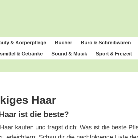
u­ty & Körperpflege
Bücher
Büro & Schreibwaren
­mit­tel & Getränke
Sound & Musik
Sport & Freizeit
cki­ges Haar
 Haar ist die beste?
s Haar kau­fen und fragst dich: Was ist die bes­te Pf
zu erleich­tern: Schau dir die nach­fol­gen­de Lis­te d