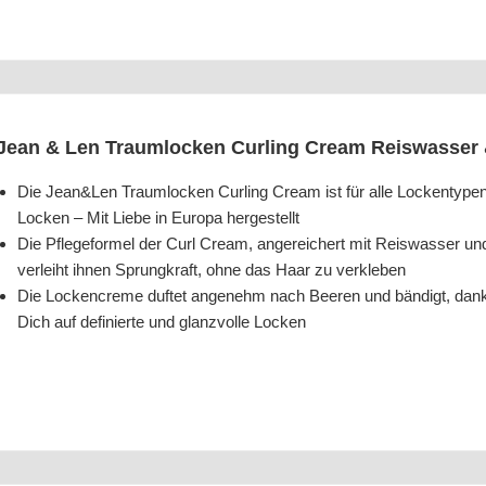
Jean & Len Traum­lo­cken Cur­ling Cream Reis­was­ser 
Die Jean&Len Traum­lo­cken Cur­ling Cream ist für alle Locken­ty­pen g
Locken – Mit Lie­be in Euro­pa hergestellt
Die Pfle­ge­for­mel der Curl Cream, ange­rei­chert mit Reis­was­ser un
ver­leiht ihnen Sprung­kraft, ohne das Haar zu verkleben
Die Locken­creme duf­tet ange­nehm nach Bee­ren und bän­digt, dank
Dich auf defi­nier­te und glanz­vol­le Locken