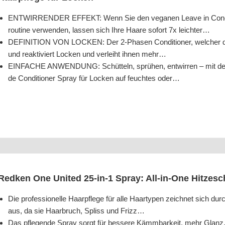
ENTWIRRENDER EFFEKT: Wenn Sie den vega­nen Lea­ve in Con­di­tio­n
rou­ti­ne ver­wen­den, las­sen sich Ihre Haa­re sofort 7x leichter…
DEFINITION VON LOCKEN: Der 2‑Phasen Con­di­tio­ner, wel­cher der Cur
und reak­ti­viert Locken und ver­leiht ihnen mehr…
EINFACHE ANWENDUNG: Schüt­teln, sprü­hen, ent­wir­ren – mit der L
de Con­di­tio­ner Spray für Locken auf feuch­tes oder…
Red­ken One United 25-in‑1 Spray: All-in-One Hit­ze­s
Die pro­fes­sio­nel­le Haar­pfle­ge für alle Haar­ty­pen zeich­net sich durch
aus, da sie Haar­bruch, Spliss und Frizz…
Das pfle­gen­de Spray sorgt für bes­se­re Kämm­bar­keit, mehr Glanz,