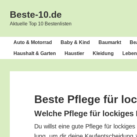
Zur
Zum
Beste-10.de
Hauptnavigation
Inhalt
springen
springen
Aktuelle Top 10 Bestenlisten
Auto & Motorrad
Baby & Kind
Bau­markt
Bea
Haus­halt & Garten
Haus­tier
Klei­dung
Lebens
Bes­te Pfle­ge für lo
Wel­che Pfle­ge für locki­ges
Du willst eine gute Pfle­ge für locki­ge
lung, um dir dei­ne Kauf­ent­schei­dung 