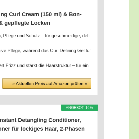
ting Curl Cream (150 ml) & Bon­
de & gepfleg­te Locken
n, Pfle­ge und Schutz – für geschmei­di­ge, defi­
si­ve Pfle­ge, wäh­rend das Curl Defi­ning Gel für
ert Frizz und stärkt die Haar­struk­tur – für ein
» Aktu­el­len Preis auf Ama­zon prü­fen »
ANGE­BOT: 16%
ant Detang­ling Con­di­tio­ner,
tio­ner für locki­ges Haar, 2‑Phasen