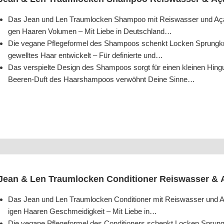
Das Jean und Len Traum­lo­cken Sham­poo mit Reis­was­ser und Açai­be
gen Haa­ren Volu­men – Mit Lie­be in Deutschland…
Die vega­ne Pfle­ge­for­mel des Sham­poos schenkt Locken Sprung­kraft 
gewell­tes Haar ent­wi­ckelt – Für defi­nier­te und…
Das ver­spiel­te Design des Sham­poos sorgt für einen klei­nen Hin­gu
Bee­ren-Duft des Haar­sham­poos ver­wöhnt Dei­ne Sinne…
Jean & Len Traum­lo­cken Con­di­tio­ner Reis­was­ser & 
Das Jean und Len Traum­lo­cken Con­di­tio­ner mit Reis­was­ser und Aç
i­gen Haa­ren Geschmei­dig­keit – Mit Lie­be in…
Die vega­ne Pfle­ge­for­mel des Con­di­tio­ners schenkt Locken Sprung­