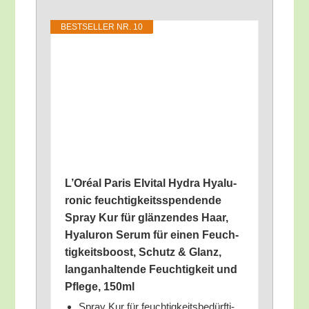
BEST­SEL­LER NR. 10
L’O­ré­al Paris Elvi­tal Hydra Hyalu­
ro­nic feuch­tig­keits­spen­den­de
Spray Kur für glän­zen­des Haar,
Hyalu­ron Serum für einen Feuch­
tig­keits­boost, Schutz & Glanz,
lang­an­hal­ten­de Feuch­tig­keit und
Pfle­ge, 150ml
Spray Kur für feuch­tig­keits­be­dürf­ti­