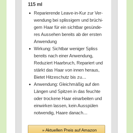
115 ml
Repa­rie­ren­de Lea­ve-in-Kur zur Ver­
wen­dung bei splis­si­gem und brü­chi­
gem Haar für ein sicht­bar gesün­de­
res Aus­se­hen bereits ab der ers­ten
Anwendung
Wir­kung: Sicht­bar weni­ger Spliss
bereits nach einer Anwen­dung,
Redu­ziert Haar­bruch, Repa­riert und
stärkt das Haar von innen her­aus,
Bie­tet Hit­ze­schutz bis zu…
Anwen­dung: Gleich­mä­ßig auf den
Län­gen und Spit­zen in das feuch­te
oder tro­cke­ne Haar ein­ar­bei­ten und
ein­wir­ken las­sen, kein Aus­spü­len
not­wen­dig, Haa­re danach…
» Aktu­el­len Preis auf Ama­zon