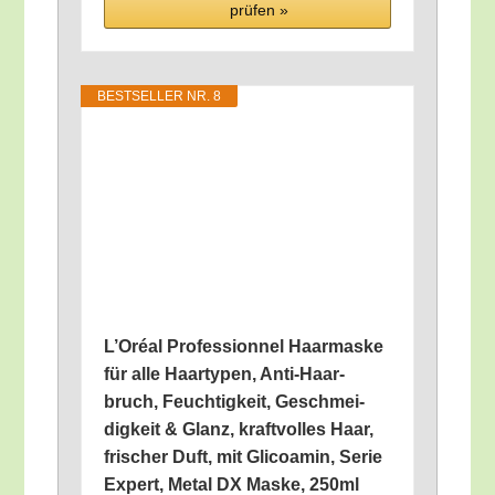
prü­fen »
BEST­SEL­LER NR. 8
L’O­ré­al Pro­fes­si­on­nel Haar­mas­ke
für alle Haar­ty­pen, Anti-Haar­
bruch, Feuch­tig­keit, Geschmei­
dig­keit & Glanz, kraft­vol­les Haar,
fri­scher Duft, mit Gli­coa­min, Serie
Expert, Metal DX Mas­ke, 250ml