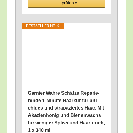
prü­fen »
BEST­SEL­LER NR. 9
Gar­nier Wah­re Schät­ze Repa­rie­
ren­de 1‑Minute Haar­kur für brü­
chi­ges und stra­pa­zier­tes Haar, Mit
Aka­zi­en­ho­nig und Bie­nen­wachs
für weni­ger Spliss und Haar­bruch,
1 x 340 ml