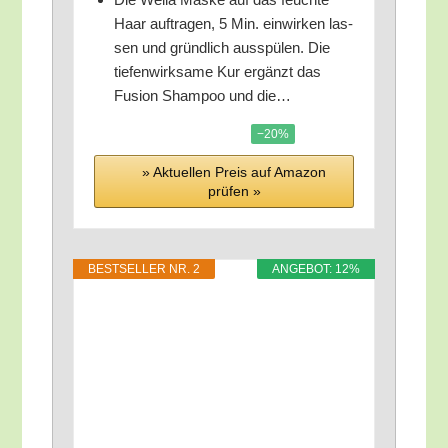
Haar auf­tra­gen, 5 Min. ein­wir­ken las­
sen und gründ­lich aus­spü­len. Die
tie­fen­wirk­sa­me Kur ergänzt das
Fusi­on Sham­poo und die…
−20%
» Aktu­el­len Preis auf Ama­zon
prü­fen »
BEST­SEL­LER NR. 2
ANGE­BOT: 12%