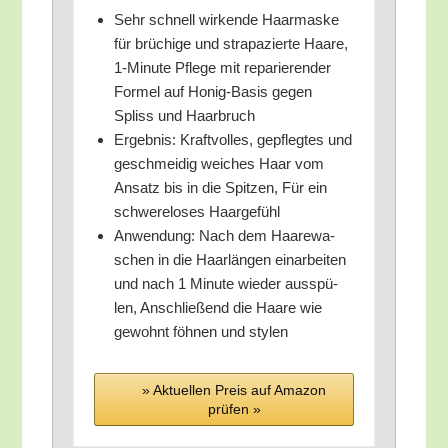
Sehr schnell wir­ken­de Haar­mas­ke
für brü­chi­ge und stra­pa­zier­te Haa­re,
1‑Minute Pfle­ge mit repa­rie­ren­der
For­mel auf Honig-Basis gegen
Spliss und Haarbruch
Ergeb­nis: Kraft­vol­les, gepfleg­tes und
geschmei­dig wei­ches Haar vom
Ansatz bis in die Spit­zen, Für ein
schwe­re­lo­ses Haargefühl
Anwen­dung: Nach dem Haa­re­wa­
schen in die Haar­län­gen ein­ar­bei­ten
und nach 1 Minu­te wie­der aus­spü­
len, Anschlie­ßend die Haa­re wie
gewohnt föh­nen und stylen
» Aktu­el­len Preis auf Ama­zon
prü­fen »