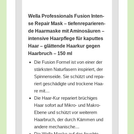
Wel­la Pro­fes­sio­nals Fusi­on Inten­
se Repair Mask – tie­fen­re­pa­rie­ren­
de Haar­mas­ke mit Ami­no­säu­ren –
inten­si­ve Haar­pfle­ge für kaput­tes
Haar – glät­ten­de Haar­kur gegen
Haar­bruch – 150 ml
Die Fusi­on For­mel ist von einer der
stärks­ten Natur­fa­sern inspi­riert, der
Spin­nen­sei­de. Sie schützt und repa­
riert geschä­dig­te und tro­cke­ne Haa­
re mit…
Die Haar-Kur repa­riert brü­chi­ges
Haar sofort auf Mikro- und Makro-
Ebe­ne und schützt vor wei­te­rem
Haar­bruch, der durch Käm­men und
ande­re mechanische…
Die Wel­la Mas­ke auf das feuch­te