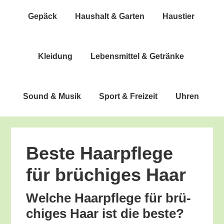
Gepäck
Haus­halt & Garten
Haus­tier
Klei­dung
Lebens­mit­tel & Getränke
Sound & Musik
Sport & Freizeit
Uhren
Bes­te Haar­pfle­ge
für brü­chi­ges Haar
Wel­che Haar­pfle­ge für brü­
chi­ges Haar ist die beste?