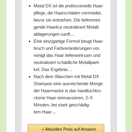
Metal DX ist die pro­fes­sio­nel­le Haar­
pfle­ge, die Haar­schä­den ver­mei­det,
bevor sie ent­ste­hen. Die tie­fen­rei­ni­
gen­de Haar­kur neu­tra­li­siert Metall­
ab­la­ge­run­gen sanft…
Eine ein­zig­ar­ti­ge For­mel beugt Haar­
bruch und Farb­ver­än­de­run­gen vor,
rei­nigt das Haar tie­fen­wirk­sam und
neu­tra­li­siert schäd­li­che Metall­par­ti­
kel. Das Ergebnis…
Nach dem Waschen mit Metal DX
Sham­poo eine aus­rei­chen­de Men­ge
der Haar­mas­ke in das hand­tuch­tro­
cke­ne Haar ein­mas­sie­ren, 2–5
Minu­ten, bei stark geschä­dig­
tem Haar…
» Aktu­el­len Preis auf Ama­zon