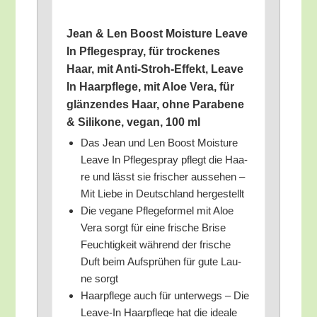
Jean & Len Boost Mois­tu­re Lea­ve
In Pfle­ge­spray, für tro­cke­nes
Haar, mit Anti-Stroh-Effekt, Lea­ve
In Haar­pfle­ge, mit Aloe Vera, für
glän­zen­des Haar, ohne Para­be­ne
& Sili­ko­ne, vegan, 100 ml
Das Jean und Len Boost Mois­tu­re
Lea­ve In Pfle­ge­spray pflegt die Haa­
re und lässt sie fri­scher aus­se­hen –
Mit Lie­be in Deutsch­land hergestellt
Die vega­ne Pfle­ge­for­mel mit Aloe
Vera sorgt für eine fri­sche Bri­se
Feuch­tig­keit wäh­rend der fri­sche
Duft beim Auf­sprü­hen für gute Lau­
ne sorgt
Haar­pfle­ge auch für unter­wegs – Die
Lea­ve-In Haar­pfle­ge hat die idea­le