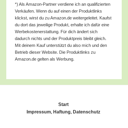
*) Als Ama­zon-Part­ner ver­die­ne ich an qua­li­fi­zier­ten
Ver­käu­fen. Wenn du auf einen der Pro­dukt­links
klickst, wirst du zu Amazon.de wei­ter­ge­lei­tet. Kaufst
du dort das jewei­li­ge Pro­dukt, erhal­te ich dafür eine
Wer­be­kos­ten­er­stat­tung. Für dich ändert sich
dadurch nichts und der Pro­dukt­preis bleibt gleich.
Mit dei­nem Kauf unter­stützt du also mich und den
Betrieb die­ser Web­site. Die Pro­dukt­links zu
Amazon.de gel­ten als Werbung.
Start
Impres­sum, Haf­tung, Datenschutz