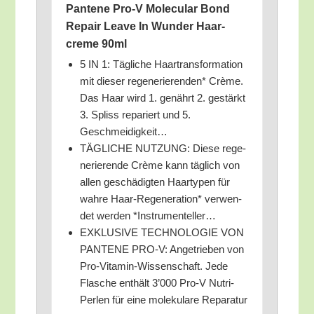
Pan­te­ne Pro‑V Mole­cu­lar Bond
Repair Lea­ve In Wun­der Haar­
creme 90ml
5 IN 1: Täg­li­che Haar­trans­for­ma­ti­on
mit die­ser rege­ne­rie­ren­den* Crè­me.
Das Haar wird 1. genährt 2. gestärkt
3. Spliss repa­riert und 5.
Geschmeidigkeit…
TÄGLICHE NUTZUNG: Die­se rege­
ne­rie­ren­de Crè­me kann täg­lich von
allen geschä­dig­ten Haar­ty­pen für
wah­re Haar-Rege­ne­ra­ti­on* ver­wen­
det wer­den *Instru­men­tel­ler…
EXKLUSIVE TECHNOLOGIE VON
PANTENE PRO‑V: Ange­trie­ben von
Pro-Vit­amin-Wis­sen­schaft. Jede
Fla­sche ent­hält 3’000 Pro‑V Nut­ri-
Per­len für eine mole­ku­la­re Reparatur