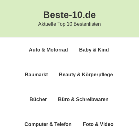
Zur
Zum
Beste-10.de
Hauptnavigation
Inhalt
springen
springen
Aktuelle Top 10 Bestenlisten
Auto & Motorrad
Baby & Kind
Bau­markt
Beau­ty & Körperpflege
Bücher
Büro & Schreibwaren
Com­pu­ter & Telefon
Foto & Video