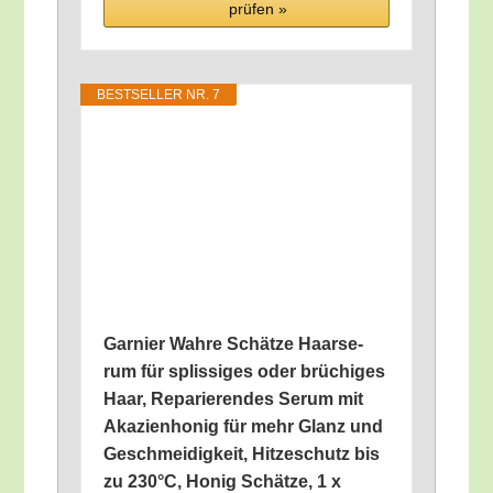
prü­fen »
BEST­SEL­LER NR. 7
Gar­nier Wah­re Schät­ze Haar­se­
rum für splis­si­ges oder brü­chi­ges
Haar, Repa­rie­ren­des Serum mit
Aka­zi­en­ho­nig für mehr Glanz und
Geschmei­dig­keit, Hit­ze­schutz bis
zu 230°C, Honig Schät­ze, 1 x