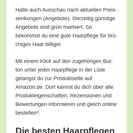
Hal­te auch Aus­schau nach aktu­el­len Preis­
sen­kun­gen (Ange­bo­te). Der­zei­tig güns­ti­ge
Ange­bo­te sind grün mar­kiert. So
bekommst du eine gute Haar­pfle­ge für brü­
chi­ges Haar billiger.
Mit einem Klick auf den zuge­hö­ri­gen But­
ton unter jeder Haar­pfle­ge in der Lis­te
gelangst du zur Pro­dukt­sei­te auf
Amazon.de. Dort kannst du dich über alle
Pro­duk­tei­gen­schaf­ten, Rezen­sio­nen und
Bewer­tun­gen infor­mie­ren und gleich online
bestellen*.
Die bes­ten Haar­pfle­gen