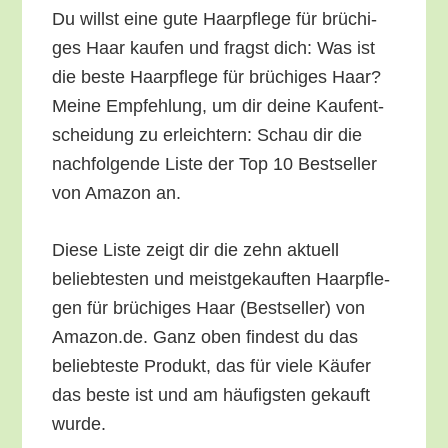
Du willst eine gute Haar­pfle­ge für brü­chi­
ges Haar kau­fen und fragst dich: Was ist
die bes­te Haar­pfle­ge für brü­chi­ges Haar?
Mei­ne Emp­feh­lung, um dir dei­ne Kauf­ent­
schei­dung zu erleich­tern: Schau dir die
nach­fol­gen­de Lis­te der Top 10 Best­sel­ler
von Ama­zon an.
Die­se Lis­te zeigt dir die zehn aktu­ell
belieb­tes­ten und meist­ge­kauf­ten Haar­pfle­
gen für brü­chi­ges Haar (Best­sel­ler) von
Amazon.de. Ganz oben fin­dest du das
belieb­tes­te Pro­dukt, das für vie­le Käu­fer
das bes­te ist und am häu­figs­ten gekauft
wurde.