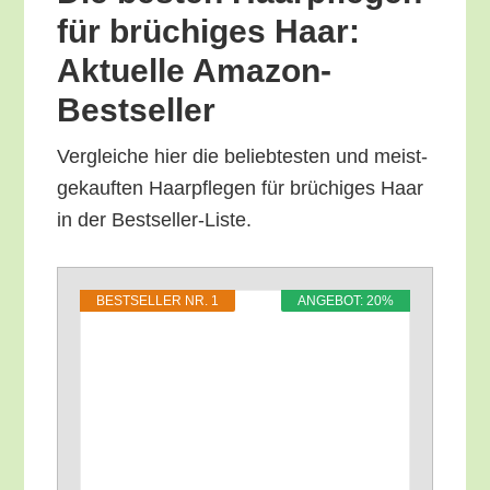
für brü­chi­ges Haar:
Aktu­el­le Amazon-
Bestseller
Ver­glei­che hier die belieb­tes­ten und meist­
ge­kauf­ten Haar­pfle­gen für brü­chi­ges Haar
in der Bestseller-Liste.
BEST­SEL­LER NR. 1
ANGE­BOT: 20%