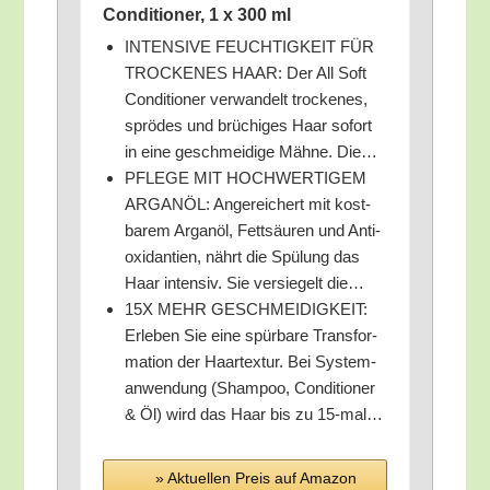
Con­di­tio­ner, 1 x 300 ml
INTENSIVE FEUCHTIGKEIT FÜR
TROCKENES HAAR: Der All Soft
Con­di­tio­ner ver­wan­delt tro­cke­nes,
sprö­des und brü­chi­ges Haar sofort
in eine geschmei­di­ge Mäh­ne. Die…
PFLEGE MIT HOCHWERTIGEM
ARGANÖL: Ange­rei­chert mit kost­
ba­rem Argan­öl, Fett­säu­ren und Anti­
oxi­dan­ti­en, nährt die Spü­lung das
Haar inten­siv. Sie ver­sie­gelt die…
15X MEHR GESCHMEIDIGKEIT:
Erle­ben Sie eine spür­ba­re Trans­for­
ma­ti­on der Haar­tex­tur. Bei Sys­tem­
an­wen­dung (Sham­poo, Con­di­tio­ner
& Öl) wird das Haar bis zu 15-mal…
» Aktu­el­len Preis auf Ama­zon