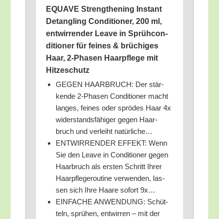
EQUAVE Streng­thening Instant
Detang­ling Con­di­tio­ner, 200 ml,
ent­wir­ren­der Lea­ve in Sprüh­con­
di­tio­ner für fei­nes & brü­chi­ges
Haar, 2‑Phasen Haar­pfle­ge mit
Hitzeschutz
GEGEN HAARBRUCH: Der stär­
ken­de 2‑Phasen Con­di­tio­ner macht
lan­ges, fei­nes oder sprö­des Haar 4x
wider­stands­fä­hi­ger gegen Haar­
bruch und ver­leiht natürliche…
ENTWIRRENDER EFFEKT: Wenn
Sie den Lea­ve in Con­di­tio­ner gegen
Haar­bruch als ers­ten Schritt Ihrer
Haar­pfle­ge­rou­ti­ne ver­wen­den, las­
sen sich Ihre Haa­re sofort 9x…
EINFACHE ANWENDUNG: Schüt­
teln, sprü­hen, ent­wir­ren – mit der