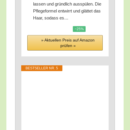
las­sen und gründ­lich aus­spü­len. Die
Pfle­ge­for­mel ent­wirrt und glät­tet das
Haar, sodass es…
−25%
» Aktu­el­len Preis auf Ama­zon
prü­fen »
BEST­SEL­LER NR. 5