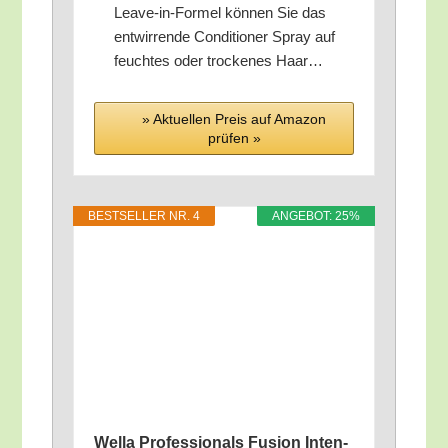
Lea­ve-in-For­mel kön­nen Sie das
ent­wir­ren­de Con­di­tio­ner Spray auf
feuch­tes oder tro­cke­nes Haar…
» Aktu­el­len Preis auf Ama­zon
prü­fen »
BEST­SEL­LER NR. 4
ANGE­BOT: 25%
Wel­la Pro­fes­sio­nals Fusi­on Inten­