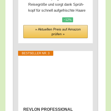
Rei­se­grö­ße und sorgt dank Sprüh­
kopf für schnell auf­ge­frisch­te Haare
−12%
» Aktu­el­len Preis auf Ama­zon
prü­fen »
BEST­SEL­LER NR. 3
REVLON PROFESSIONAL