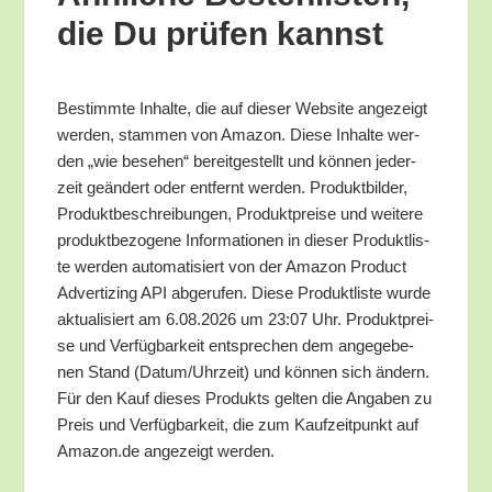
die Du prü­fen kannst
Bestimm­te Inhal­te, die auf die­ser Web­site ange­zeigt
wer­den, stam­men von Ama­zon. Die­se Inhal­te wer­
den „wie bese­hen“ bereit­ge­stellt und kön­nen jeder­
zeit geän­dert oder ent­fernt wer­den. Pro­dukt­bil­der,
Pro­dukt­be­schrei­bun­gen, Pro­dukt­prei­se und wei­te­re
pro­dukt­be­zo­ge­ne Infor­ma­tio­nen in die­ser Pro­dukt­lis­
te wer­den auto­ma­ti­siert von der Ama­zon Pro­duct
Adver­tiz­ing API abge­ru­fen. Die­se Pro­dukt­lis­te wur­de
aktua­li­siert am 6.08.2026 um 23:07 Uhr. Pro­dukt­prei­
se und Ver­füg­bar­keit ent­spre­chen dem ange­ge­be­
nen Stand (Datum/​Uhrzeit) und kön­nen sich ändern.
Für den Kauf die­ses Pro­dukts gel­ten die Anga­ben zu
Preis und Ver­füg­bar­keit, die zum Kauf­zeit­punkt auf
Amazon.de ange­zeigt werden.