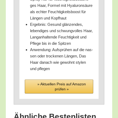
ges Haar, For­mel mit Hyalu­ron­säu­re
als ech­ter Feuch­tig­keits­boost für
Län­gen und Kopfhaut
Ergeb­nis: Gesund glän­zen­des,
leben­di­ges und schwung­vol­les Haar,
Lang­an­hal­ten­de Feuch­tig­keit und
Pfle­ge bis in die Spitzen
Anwen­dung: Auf­sprü­hen auf die nas­
sen oder tro­cke­nen Län­gen, Das
Haar danach wie gewohnt sty­len
und pflegen
» Aktu­el­len Preis auf Ama­zon
prü­fen »
Ähn­li­che Bes­ten­lis­ten,