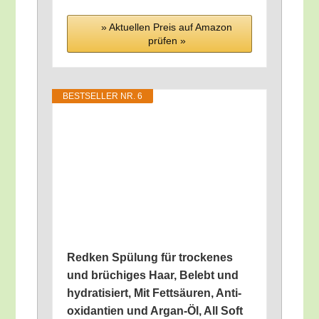
» Aktu­el­len Preis auf Ama­zon
prü­fen »
BEST­SEL­LER NR. 6
Red­ken Spü­lung für tro­cke­nes
und brü­chi­ges Haar, Belebt und
hydra­ti­siert, Mit Fett­säu­ren, Anti­
oxi­dan­ti­en und Argan-Öl, All Soft