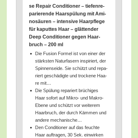
se Repair Con­di­tio­ner – tie­fen­re­
pa­rie­ren­de Haar­spü­lung mit Ami­
no­säu­ren – inten­si­ve Haar­pfle­ge
für kaput­tes Haar – glät­ten­der
Deep Con­di­tio­ner gegen Haar­
bruch – 200 ml
Die Fusi­on For­mel ist von einer der
stärks­ten Natur­fa­sern inspi­riert, der
Spin­nen­sei­de. Sie schützt und repa­
riert geschä­dig­te und tro­cke­ne Haa­
re mit…
Die Spü­lung repa­riert brü­chi­ges
Haar sofort auf Mikro- und Makro-
Ebe­ne und schützt vor wei­te­rem
Haar­bruch, der durch Käm­men und
ande­re mechanische…
Den Con­di­tio­ner auf das feuch­te
Haar auf­tra­gen, 30 Sek. ein­wir­ken