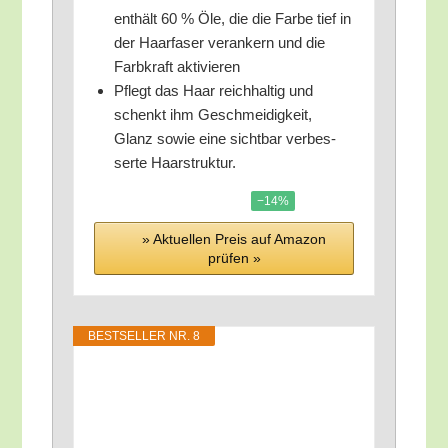
ent­hält 60 % Öle, die die Far­be tief in
der Haar­fa­ser ver­an­kern und die
Farb­kraft aktivieren
Pflegt das Haar reich­hal­tig und
schenkt ihm Geschmei­dig­keit,
Glanz sowie eine sicht­bar ver­bes­
ser­te Haarstruktur.
−14%
» Aktu­el­len Preis auf Ama­zon
prü­fen »
BEST­SEL­LER NR. 8