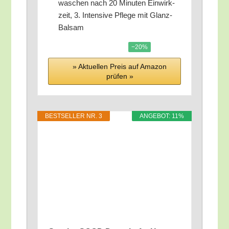
wa­schen nach 20 Minu­ten Ein­wirk­
zeit, 3. Inten­si­ve Pfle­ge mit Glanz-
Balsam
−20%
» Aktu­el­len Preis auf Ama­zon
prü­fen »
BEST­SEL­LER NR. 3
ANGE­BOT: 11%