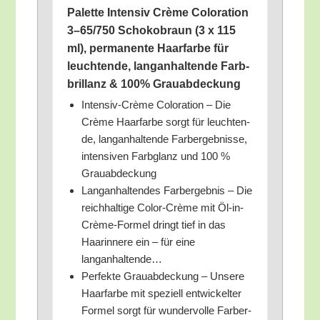
Palet­te Inten­siv Crè­me Colo­ra­ti­on
3–65/750 Scho­ko­braun (3 x 115
ml), per­ma­nen­te Haar­far­be für
leuch­ten­de, lang­an­hal­ten­de Farb­
bril­lanz & 100% Grauabdeckung
Inten­siv-Crè­me Colo­ra­ti­on – Die
Crè­me Haar­far­be sorgt für leuch­ten­
de, lang­an­hal­ten­de Farb­er­geb­nis­se,
inten­si­ven Farb­glanz und 100 %
Grauabdeckung
Lang­an­hal­ten­des Farb­er­geb­nis – Die
reich­hal­ti­ge Color-Crè­me mit Öl-in-
Crè­me-For­mel dringt tief in das
Haar­in­ne­re ein – für eine
langanhaltende…
Per­fek­te Grau­ab­de­ckung – Unse­re
Haar­far­be mit spe­zi­ell ent­wi­ckel­ter
For­mel sorgt für wun­der­vol­le Farb­er­