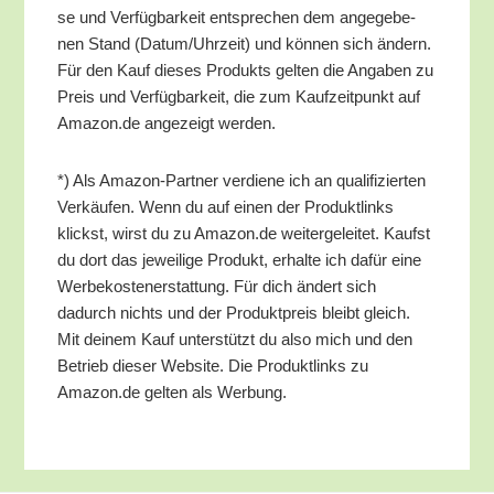
se und Ver­füg­bar­keit ent­spre­chen dem ange­ge­be­
nen Stand (Datum/​Uhrzeit) und kön­nen sich ändern.
Für den Kauf die­ses Pro­dukts gel­ten die Anga­ben zu
Preis und Ver­füg­bar­keit, die zum Kauf­zeit­punkt auf
Amazon.de ange­zeigt werden.
*) Als Ama­zon-Part­ner ver­die­ne ich an qua­li­fi­zier­ten
Ver­käu­fen. Wenn du auf einen der Pro­dukt­links
klickst, wirst du zu Amazon.de wei­ter­ge­lei­tet. Kaufst
du dort das jewei­li­ge Pro­dukt, erhal­te ich dafür eine
Wer­be­kos­ten­er­stat­tung. Für dich ändert sich
dadurch nichts und der Pro­dukt­preis bleibt gleich.
Mit dei­nem Kauf unter­stützt du also mich und den
Betrieb die­ser Web­site. Die Pro­dukt­links zu
Amazon.de gel­ten als Werbung.