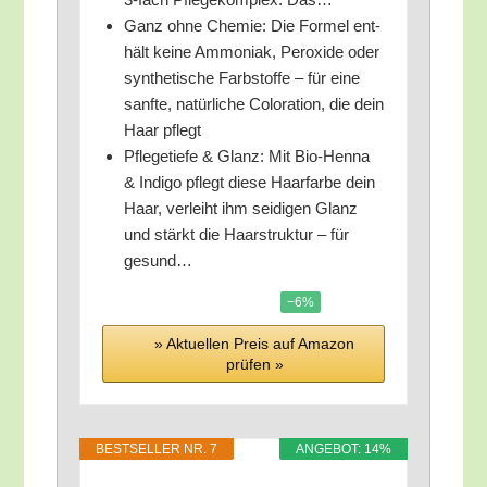
Ganz ohne Che­mie: Die For­mel ent­
hält kei­ne Ammo­ni­ak, Per­oxi­de oder
syn­the­ti­sche Farb­stof­fe – für eine
sanf­te, natür­li­che Colo­ra­ti­on, die dein
Haar pflegt
Pfle­ge­tie­fe & Glanz: Mit Bio-Hen­na
& Indi­go pflegt die­se Haar­far­be dein
Haar, ver­leiht ihm sei­di­gen Glanz
und stärkt die Haar­struk­tur – für
gesund…
−6%
» Aktu­el­len Preis auf Ama­zon
prü­fen »
BEST­SEL­LER NR. 7
ANGE­BOT: 14%