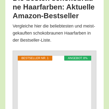
ne Haar­far­ben: Aktu­el­le
Amazon-Bestseller
Ver­glei­che hier die belieb­tes­ten und meist­
ge­kauf­ten scho­ko­brau­nen Haar­far­ben in
der Bestseller-Liste.
BEST­SEL­LER NR. 1
ANGE­BOT: 8%