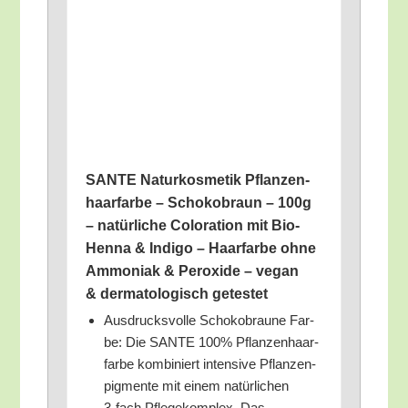
SANTE Natur­kos­me­tik Pflan­zen­
haar­far­be – Scho­ko­braun – 100g
– natür­li­che Colo­ra­ti­on mit Bio-
Hen­na & Indi­go – Haar­far­be ohne
Ammo­ni­ak & Per­oxi­de – vegan
& der­ma­to­lo­gisch getestet
Aus­drucks­vol­le Scho­ko­brau­ne Far­
be: Die SANTE 100% Pflan­zen­haar­
far­be kom­bi­niert inten­si­ve Pflan­zen­
pig­men­te mit einem natür­li­chen
3‑fach Pfle­ge­kom­plex. Das…