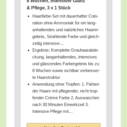
8 Wochen, inten­si­ver Glanz
& Pfle­ge, 3 x 1 Stück
Haar­fär­be-Set mit dau­er­haf­ter Colo­
ra­ti­on ohne Ammo­ni­ak für ein lang­
an­hal­ten­des und natür­li­ches Haar­er­
geb­nis, Strah­len­de Far­be und gleich­
zei­tig intensive…
Ergeb­nis: Kom­plet­te Grau­haar­ab­de­
ckung, lang­an­hal­ten­des, inten­si­ves
und glän­zen­des Farb­er­geb­nis bis zu
8 Wochen sowie sicht­bar ver­bes­ser­
te Haarstruktur
Anwen­dung ohne Trop­fen: 1. Fär­ben
der Haa­re mit pfle­gen­der, nicht trop­
fen­der Crè­me Far­be 2. Aus­wa­schen
nach 30 Minu­ten Ein­wirk­zeit 3.
Inten­si­ve Pfle­ge mit…