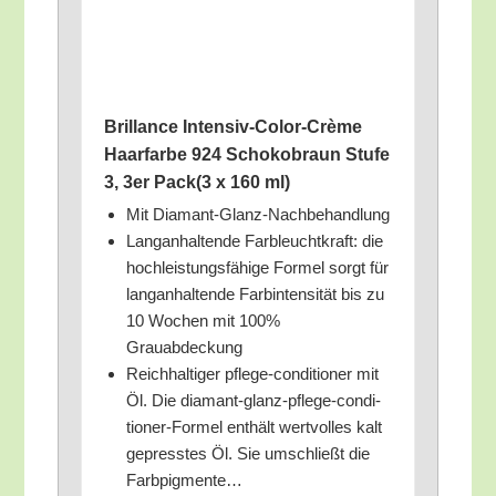
Bril­lan­ce Inten­siv-Color-Crè­me
Haar­far­be 924 Scho­ko­braun Stu­fe
3, 3er Pack(3 x 160 ml)
Mit Dia­mant-Glanz-Nach­be­hand­lung
Lang­an­hal­ten­de Farb­leucht­kraft: die
hoch­leis­tungs­fä­hi­ge For­mel sorgt für
lang­an­hal­ten­de Farb­in­ten­si­tät bis zu
10 Wochen mit 100%
Grauabdeckung
Reich­hal­ti­ger pfle­ge-con­di­tio­ner mit
Öl. Die dia­mant-glanz-pfle­ge-con­di­
tio­ner-For­mel ent­hält wert­vol­les kalt
gepress­tes Öl. Sie umschließt die
Farbpigmente…