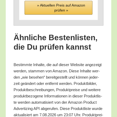
» Aktu­el­len Preis auf Ama­zon
prü­fen »
Ähn­li­che Bes­ten­lis­ten,
die Du prü­fen kannst
Bestimm­te Inhal­te, die auf die­ser Web­site ange­zeigt
wer­den, stam­men von Ama­zon. Die­se Inhal­te wer­
den „wie bese­hen“ bereit­ge­stellt und kön­nen jeder­
zeit geän­dert oder ent­fernt wer­den. Pro­dukt­bil­der,
Pro­dukt­be­schrei­bun­gen, Pro­dukt­prei­se und wei­te­re
pro­dukt­be­zo­ge­ne Infor­ma­tio­nen in die­ser Pro­dukt­lis­
te wer­den auto­ma­ti­siert von der Ama­zon Pro­duct
Adver­tiz­ing API abge­ru­fen. Die­se Pro­dukt­lis­te wur­de
aktua­li­siert am 7.08.2026 um 23:07 Uhr. Pro­dukt­prei­