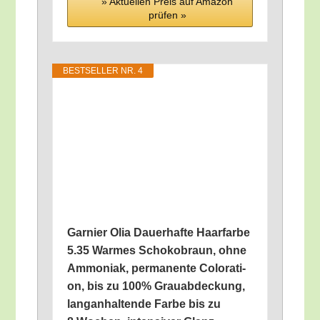
» Aktu­el­len Preis auf Ama­zon
prü­fen »
BEST­SEL­LER NR. 4
Gar­nier Olia Dau­er­haf­te Haar­far­be
5.35 War­mes Scho­ko­braun, ohne
Ammo­ni­ak, per­ma­nen­te Colo­ra­ti­
on, bis zu 100% Grau­ab­de­ckung,
lang­an­hal­ten­de Far­be bis zu