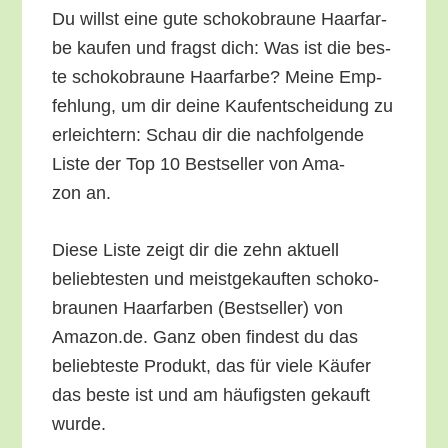
Du willst eine gute scho­ko­brau­ne Haar­far­
be kau­fen und fragst dich: Was ist die bes­
te scho­ko­brau­ne Haar­far­be? Mei­ne Emp­
feh­lung, um dir dei­ne Kauf­ent­schei­dung zu
erleich­tern: Schau dir die nach­fol­gen­de
Lis­te der Top 10 Best­sel­ler von Ama­
zon an.
Die­se Lis­te zeigt dir die zehn aktu­ell
belieb­tes­ten und meist­ge­kauf­ten scho­ko­
brau­nen Haar­far­ben (Best­sel­ler) von
Amazon.de. Ganz oben fin­dest du das
belieb­tes­te Pro­dukt, das für vie­le Käu­fer
das bes­te ist und am häu­figs­ten gekauft
wurde.