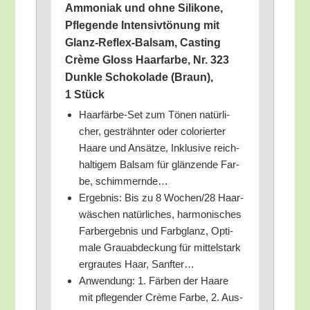
Ammo­ni­ak und ohne Sili­ko­ne,
Pfle­gen­de Inten­siv­tö­nung mit
Glanz-Reflex-Bal­sam, Cas­ting
Crè­me Gloss Haar­far­be, Nr. 323
Dunk­le Scho­ko­la­de (Braun),
1 Stück
Haar­fär­be-Set zum Tönen natür­li­
cher, gesträhn­ter oder colo­rier­ter
Haa­re und Ansät­ze, Inklu­si­ve reich­
hal­ti­gem Bal­sam für glän­zen­de Far­
be, schimmernde…
Ergeb­nis: Bis zu 8 Wochen/​28 Haar­
wä­schen natür­li­ches, har­mo­ni­sches
Farb­er­geb­nis und Farb­glanz, Opti­
ma­le Grau­ab­de­ckung für mit­tel­stark
ergrau­tes Haar, Sanfter…
Anwen­dung: 1. Fär­ben der Haa­re
mit pfle­gen­der Crè­me Far­be, 2. Aus­