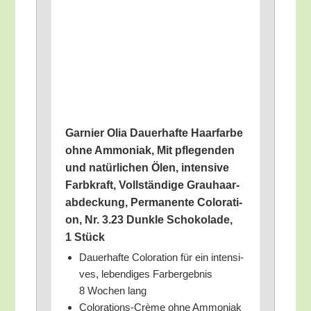
Gar­nier Olia Dau­er­haf­te Haar­far­be
ohne Ammo­ni­ak, Mit pfle­gen­den
und natür­li­chen Ölen, inten­si­ve
Farb­kraft, Voll­stän­di­ge Grau­haar­
ab­de­ckung, Per­ma­nen­te Colo­ra­ti­
on, Nr. 3.23 Dunk­le Scho­ko­la­de,
1 Stück
Dau­er­haf­te Colo­ra­ti­on für ein inten­si­
ves, leben­di­ges Farb­er­geb­nis
8 Wochen lang
Colo­ra­ti­ons-Crè­me ohne Ammo­ni­ak