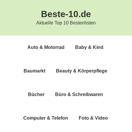
Zur
Zum
Beste-10.de
Hauptnavigation
Inhalt
springen
springen
Aktuelle Top 10 Bestenlisten
Auto & Motorrad
Baby & Kind
Bau­markt
Beau­ty & Körperpflege
Bücher
Büro & Schreibwaren
Com­pu­ter & Telefon
Foto & Video