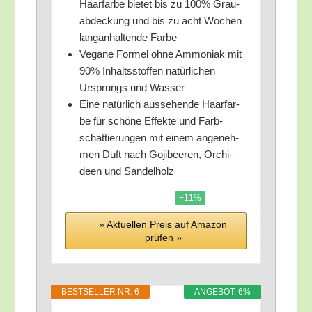
Haar­far­be bie­tet bis zu 100% Grau­
ab­de­ckung und bis zu acht Wochen
lang­an­hal­ten­de Farbe
Vega­ne For­mel ohne Ammo­ni­ak mit
90% Inhalts­stof­fen natür­li­chen
Ursprungs und Wasser
Eine natür­lich aus­se­hen­de Haar­far­
be für schö­ne Effek­te und Farb­
schat­tie­run­gen mit einem ange­neh­
men Duft nach Goji­bee­ren, Orchi­
deen und Sandelholz
−11%
» Aktu­el­len Preis auf Ama­zon
prü­fen »
BEST­SEL­LER NR. 6
ANGE­BOT: 6%