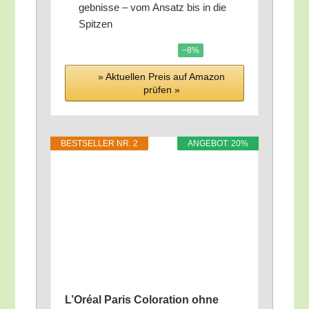
geb­nis­se – vom Ansatz bis in die
Spitzen
−8%
» Aktu­el­len Preis auf Ama­zon
prü­fen »
BEST­SEL­LER NR. 2
ANGE­BOT: 20%
L’O­ré­al Paris Colo­ra­ti­on ohne