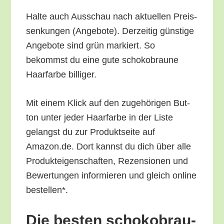
Hal­te auch Aus­schau nach aktu­el­len Preis­
sen­kun­gen (Ange­bo­te). Der­zei­tig güns­ti­ge
Ange­bo­te sind grün mar­kiert. So
bekommst du eine gute scho­ko­brau­ne
Haar­far­be billiger.
Mit einem Klick auf den zuge­hö­ri­gen But­
ton unter jeder Haar­far­be in der Lis­te
gelangst du zur Pro­dukt­sei­te auf
Amazon.de. Dort kannst du dich über alle
Pro­duk­tei­gen­schaf­ten, Rezen­sio­nen und
Bewer­tun­gen infor­mie­ren und gleich online
bestellen*.
Die bes­ten scho­ko­brau­