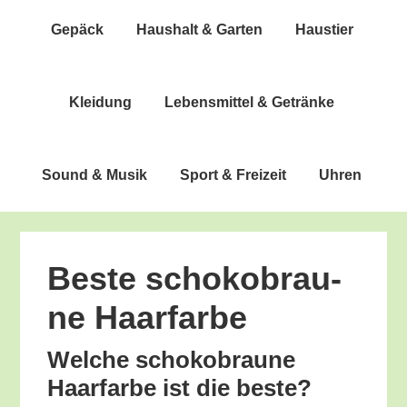
Gepäck
Haus­halt & Garten
Haus­tier
Klei­dung
Lebens­mit­tel & Getränke
Sound & Musik
Sport & Freizeit
Uhren
Bes­te scho­ko­brau­
ne Haarfarbe
Wel­che scho­ko­brau­ne
Haar­far­be ist die beste?