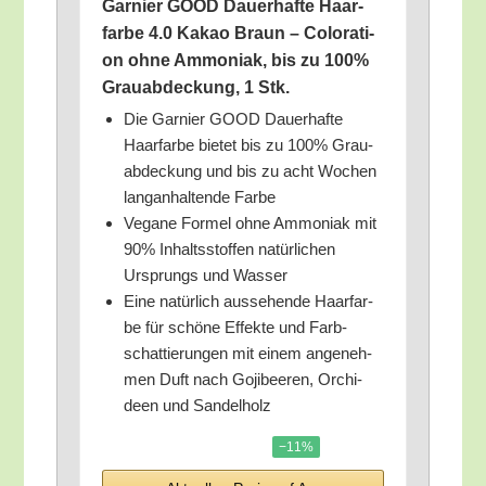
Gar­nier GOOD Dau­er­haf­te Haar­
far­be 4.0 Kakao Braun – Colo­ra­ti­
on ohne Ammo­ni­ak, bis zu 100%
Grau­ab­de­ckung, 1 Stk.
Die Gar­nier GOOD Dau­er­haf­te
Haar­far­be bie­tet bis zu 100% Grau­
ab­de­ckung und bis zu acht Wochen
lang­an­hal­ten­de Farbe
Vega­ne For­mel ohne Ammo­ni­ak mit
90% Inhalts­stof­fen natür­li­chen
Ursprungs und Wasser
Eine natür­lich aus­se­hen­de Haar­far­
be für schö­ne Effek­te und Farb­
schat­tie­run­gen mit einem ange­neh­
men Duft nach Goji­bee­ren, Orchi­
deen und Sandelholz
−11%