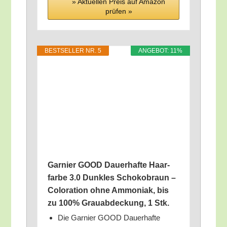
» Aktu­el­len Preis auf Ama­zon
prü­fen »
BEST­SEL­LER NR. 5
ANGE­BOT: 11%
Gar­nier GOOD Dau­er­haf­te Haar­
far­be 3.0 Dunk­les Scho­ko­braun –
Colo­ra­ti­on ohne Ammo­ni­ak, bis
zu 100% Grau­ab­de­ckung, 1 Stk.
Die Gar­nier GOOD Dau­er­haf­te