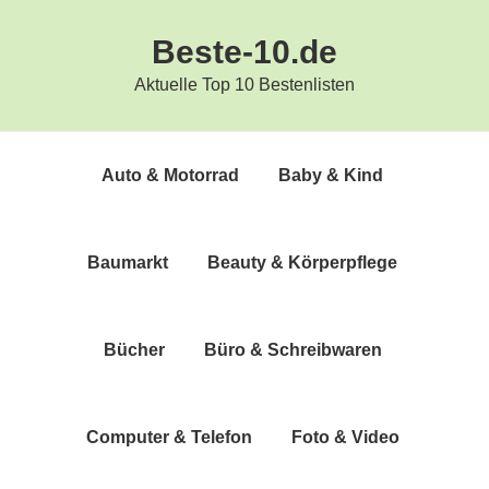
Zur
Zum
Beste-10.de
Hauptnavigation
Inhalt
springen
springen
Aktuelle Top 10 Bestenlisten
Auto & Motorrad
Baby & Kind
Bau­markt
Beau­ty & Körperpflege
Bücher
Büro & Schreibwaren
Com­pu­ter & Telefon
Foto & Video