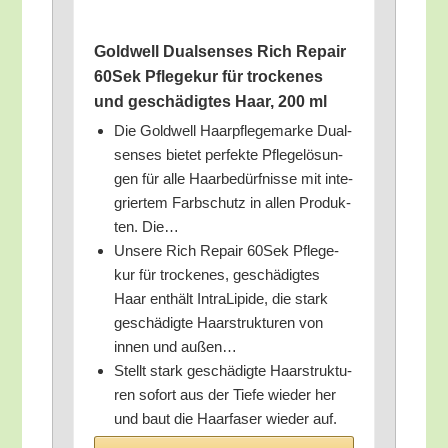
Gold­well Dual­sen­ses Rich Repair
60Sek Pfle­ge­kur für tro­cke­nes
und geschä­dig­tes Haar, 200 ml
Die Gold­well Haar­pfle­ge­mar­ke Dual­
sen­ses bie­tet per­fek­te Pfle­ge­lö­sun­
gen für alle Haar­be­dürf­nis­se mit inte­
grier­tem Farb­schutz in allen Pro­duk­
ten. Die…
Unse­re Rich Repair 60Sek Pfle­ge­
kur für tro­cke­nes, geschä­dig­tes
Haar ent­hält Intra­Li­pi­de, die stark
geschä­dig­te Haar­struk­tu­ren von
innen und außen…
Stellt stark geschä­dig­te Haar­struk­tu­
ren sofort aus der Tie­fe wie­der her
und baut die Haar­fa­ser wie­der auf.