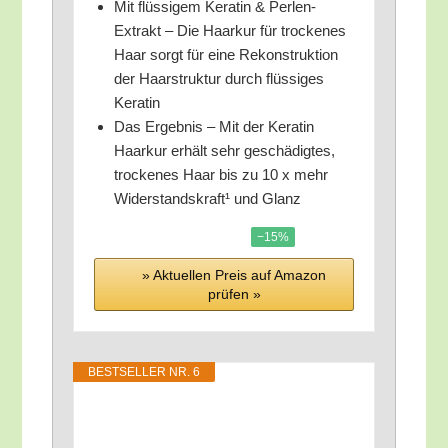
Mit flüs­si­gem Kera­tin & Per­len-
Extrakt – Die Haar­kur für tro­cke­nes
Haar sorgt für eine Rekon­struk­ti­on
der Haar­struk­tur durch flüs­si­ges
Keratin
Das Ergeb­nis – Mit der Kera­tin
Haar­kur erhält sehr geschä­dig­tes,
tro­cke­nes Haar bis zu 10 x mehr
Wider­stands­kraft¹ und Glanz
−15%
» Aktu­el­len Preis auf Ama­zon
prü­fen »
BEST­SEL­LER NR. 6