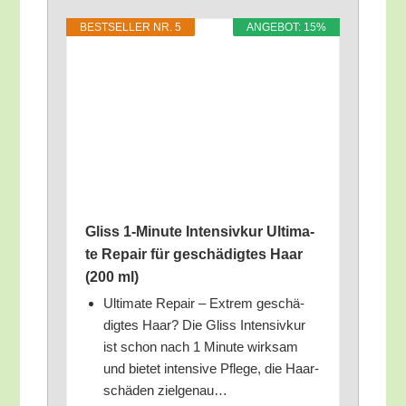
BEST­SEL­LER NR. 5
ANGE­BOT: 15%
Gliss 1‑Minute Inten­siv­kur Ulti­ma­
te Repair für geschä­dig­tes Haar
(200 ml)
Ulti­ma­te Repair – Extrem geschä­
dig­tes Haar? Die Gliss Inten­siv­kur
ist schon nach 1 Minu­te wirk­sam
und bie­tet inten­si­ve Pfle­ge, die Haar­
schä­den zielgenau…