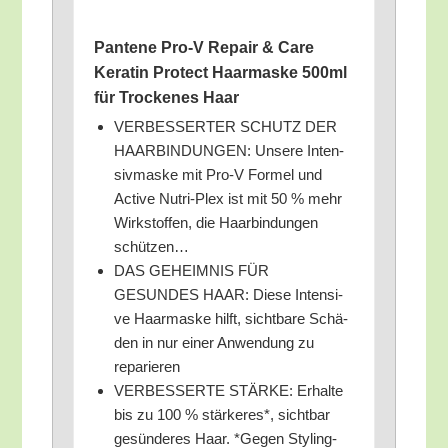
Pan­te­ne Pro‑V Repair & Care
Kera­tin Pro­tect Haar­mas­ke 500ml
für Tro­cke­nes Haar
VERBESSERTER SCHUTZ DER
HAARBINDUNGEN: Unse­re Inten­
siv­mas­ke mit Pro‑V For­mel und
Acti­ve Nut­ri-Plex ist mit 50 % mehr
Wirk­stof­fen, die Haar­bin­dun­gen
schützen…
DAS GEHEIMNIS FÜR
GESUNDES HAAR: Die­se Inten­si­
ve Haar­mas­ke hilft, sicht­ba­re Schä­
den in nur einer Anwen­dung zu
reparieren
VERBESSERTE STÄRKE: Erhal­te
bis zu 100 % stär­ke­res*, sicht­bar
gesün­de­res Haar. *Gegen Sty­ling­