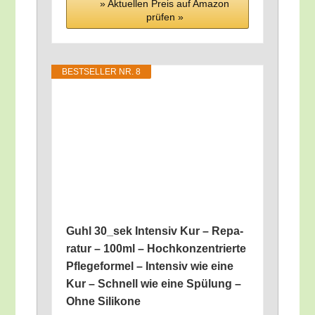
» Aktu­el­len Preis auf Ama­zon
prü­fen »
BEST­SEL­LER NR. 8
Guhl 30_​sek Inten­siv Kur – Repa­
ra­tur – 100ml – Hoch­kon­zen­trier­te
Pfle­ge­for­mel – Inten­siv wie eine
Kur – Schnell wie eine Spü­lung –
Ohne Silikone