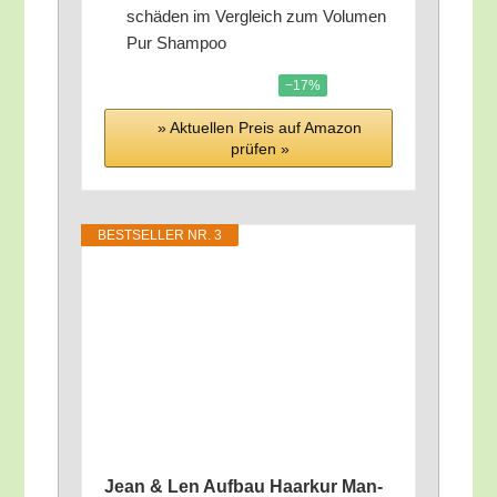
schä­den im Ver­gleich zum Volu­men
Pur Shampoo
−17%
» Aktu­el­len Preis auf Ama­zon
prü­fen »
BEST­SEL­LER NR. 3
Jean & Len Auf­bau Haar­kur Man­