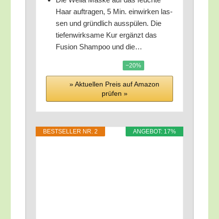
Haar auf­tra­gen, 5 Min. ein­wir­ken las­
sen und gründ­lich aus­spü­len. Die
tie­fen­wirk­sa­me Kur ergänzt das
Fusi­on Sham­poo und die…
−20%
» Aktu­el­len Preis auf Ama­zon
prü­fen »
BEST­SEL­LER NR. 2
ANGE­BOT: 17%