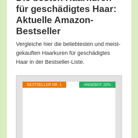
für geschä­dig­tes Haar:
Aktu­el­le Amazon-
Bestseller
Ver­glei­che hier die belieb­tes­ten und meist­
ge­kauf­ten Haar­kuren für geschä­dig­tes
Haar in der Bestseller-Liste.
BEST­SEL­LER NR. 1
ANGE­BOT: 20%