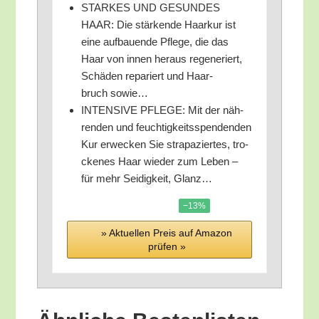
STARKES UND GESUNDES
HAAR: Die stär­ken­de Haar­kur ist
eine auf­bau­en­de Pfle­ge, die das
Haar von innen her­aus rege­ne­riert,
Schä­den repa­riert und Haar­
bruch sowie…
INTENSIVE PFLEGE: Mit der näh­
ren­den und feuch­tig­keits­spen­den­den
Kur erwe­cken Sie stra­pa­zier­tes, tro­
cke­nes Haar wie­der zum Leben –
für mehr Sei­dig­keit, Glanz…
−13%
» Aktu­el­len Preis auf Ama­zon
prü­fen »