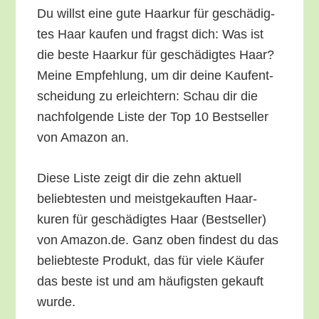
Du willst eine gute Haar­kur für geschä­dig­
tes Haar kau­fen und fragst dich: Was ist
die bes­te Haar­kur für geschä­dig­tes Haar?
Mei­ne Emp­feh­lung, um dir dei­ne Kauf­ent­
schei­dung zu erleich­tern: Schau dir die
nach­fol­gen­de Lis­te der Top 10 Best­sel­ler
von Ama­zon an.
Die­se Lis­te zeigt dir die zehn aktu­ell
belieb­tes­ten und meist­ge­kauf­ten Haar­
kuren für geschä­dig­tes Haar (Best­sel­ler)
von Amazon.de. Ganz oben fin­dest du das
belieb­tes­te Pro­dukt, das für vie­le Käu­fer
das bes­te ist und am häu­figs­ten gekauft
wurde.