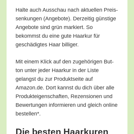
Hal­te auch Aus­schau nach aktu­el­len Preis­
sen­kun­gen (Ange­bo­te). Der­zei­tig güns­ti­ge
Ange­bo­te sind grün mar­kiert. So
bekommst du eine gute Haar­kur für
geschä­dig­tes Haar billiger.
Mit einem Klick auf den zuge­hö­ri­gen But­
ton unter jeder Haar­kur in der Lis­te
gelangst du zur Pro­dukt­sei­te auf
Amazon.de. Dort kannst du dich über alle
Pro­duk­tei­gen­schaf­ten, Rezen­sio­nen und
Bewer­tun­gen infor­mie­ren und gleich online
bestellen*.
Die bes­ten Haar­kuren