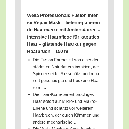
Wel­la Pro­fes­sio­nals Fusi­on Inten­
se Repair Mask – tie­fen­re­pa­rie­ren­
de Haar­mas­ke mit Ami­no­säu­ren –
inten­si­ve Haar­pfle­ge für kaput­tes
Haar – glät­ten­de Haar­kur gegen
Haar­bruch – 150 ml
Die Fusi­on For­mel ist von einer der
stärks­ten Natur­fa­sern inspi­riert, der
Spin­nen­sei­de. Sie schützt und repa­
riert geschä­dig­te und tro­cke­ne Haa­
re mit…
Die Haar-Kur repa­riert brü­chi­ges
Haar sofort auf Mikro- und Makro-
Ebe­ne und schützt vor wei­te­rem
Haar­bruch, der durch Käm­men und
ande­re mechanische…
Die Wel­la Mas­ke auf das feuch­te