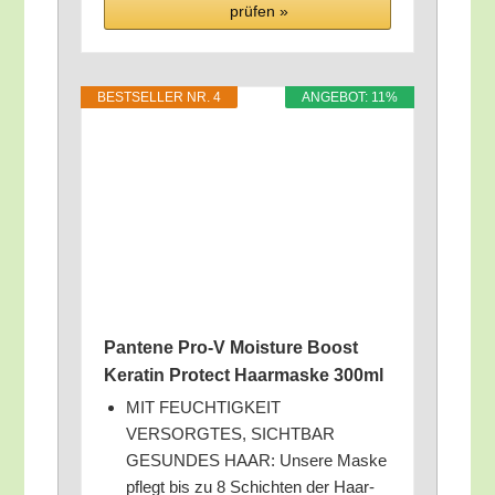
prü­fen »
BEST­SEL­LER NR. 4
ANGE­BOT: 11%
Pan­te­ne Pro‑V Mois­tu­re Boost
Kera­tin Pro­tect Haar­mas­ke 300ml
MIT FEUCHTIGKEIT
VERSORGTES, SICHTBAR
GESUNDES HAAR: Unse­re Mas­ke
pflegt bis zu 8 Schich­ten der Haar­