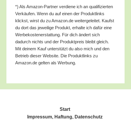
*) Als Ama­zon-Part­ner ver­die­ne ich an qua­li­fi­zier­ten
Ver­käu­fen. Wenn du auf einen der Pro­dukt­links
klickst, wirst du zu Amazon.de wei­ter­ge­lei­tet. Kaufst
du dort das jewei­li­ge Pro­dukt, erhal­te ich dafür eine
Wer­be­kos­ten­er­stat­tung. Für dich ändert sich
dadurch nichts und der Pro­dukt­preis bleibt gleich.
Mit dei­nem Kauf unter­stützt du also mich und den
Betrieb die­ser Web­site. Die Pro­dukt­links zu
Amazon.de gel­ten als Werbung.
Start
Impres­sum, Haf­tung, Datenschutz