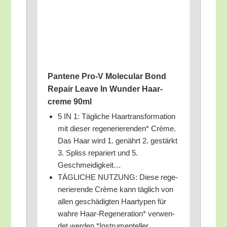
Pan­te­ne Pro‑V Mole­cu­lar Bond
Repair Lea­ve In Wun­der Haar­
creme 90ml
5 IN 1: Täg­li­che Haar­trans­for­ma­ti­on
mit die­ser rege­ne­rie­ren­den* Crè­me.
Das Haar wird 1. genährt 2. gestärkt
3. Spliss repa­riert und 5.
Geschmeidigkeit…
TÄGLICHE NUTZUNG: Die­se rege­
ne­rie­ren­de Crè­me kann täg­lich von
allen geschä­dig­ten Haar­ty­pen für
wah­re Haar-Rege­ne­ra­ti­on* ver­wen­
det wer­den *Instru­men­tel­ler…