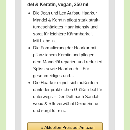
del & Kera­tin, vegan, 250 ml
Die Jean und Len Auf­bau Haar­kur
Man­del & Kera­tin pflegt stark struk­
tur­ge­schä­dig­tes Haar inten­siv und
sorgt für leich­te­re Kämm­bar­keit –
Mit Lie­be in…
Die For­mu­lie­rung der Haar­kur mit
pflanz­li­chem Kera­tin und pfle­gen­
dem Man­del­öl repa­riert und redu­ziert
Spliss sowie Haar­bruch – Für
geschmei­di­ges und…
Die Haar­kur eig­net sich außer­dem
dank der prak­ti­schen Grö­ße ide­al für
unter­wegs – Der Duft nach San­dal­
wood & Silk ver­wöhnt Dei­ne Sin­ne
und sorgt für ein…
» Aktu­el­len Preis auf Ama­zon