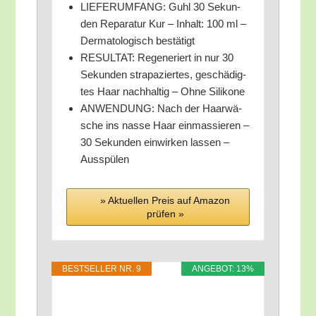
LIEFERUMFANG: Guhl 30 Sekun­
den Repa­ra­tur Kur – Inhalt: 100 ml –
Der­ma­to­lo­gisch bestätigt
RESULTAT: Rege­ne­riert in nur 30
Sekun­den stra­pa­zier­tes, geschä­dig­
tes Haar nach­hal­tig – Ohne Silikone
ANWENDUNG: Nach der Haar­wä­
sche ins nas­se Haar ein­mas­sie­ren –
30 Sekun­den ein­wir­ken las­sen –
Ausspülen
» Aktu­el­len Preis auf Ama­zon
prü­fen »
BEST­SEL­LER NR. 9
ANGE­BOT: 13%