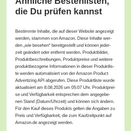
Ähn­li­che Bes­ten­lis­ten,
die Du prü­fen kannst
Bestimm­te Inhal­te, die auf die­ser Web­site ange­zeigt
wer­den, stam­men von Ama­zon. Die­se Inhal­te wer­
den „wie bese­hen“ bereit­ge­stellt und kön­nen jeder­
zeit geän­dert oder ent­fernt wer­den. Pro­dukt­bil­der,
Pro­dukt­be­schrei­bun­gen, Pro­dukt­prei­se und wei­te­re
pro­dukt­be­zo­ge­ne Infor­ma­tio­nen in die­ser Pro­dukt­lis­
te wer­den auto­ma­ti­siert von der Ama­zon Pro­duct
Adver­tiz­ing API abge­ru­fen. Die­se Pro­dukt­lis­te wur­de
aktua­li­siert am 8.08.2026 um 05:07 Uhr. Pro­dukt­prei­
se und Ver­füg­bar­keit ent­spre­chen dem ange­ge­be­
nen Stand (Datum/​Uhrzeit) und kön­nen sich ändern.
Für den Kauf die­ses Pro­dukts gel­ten die Anga­ben zu
Preis und Ver­füg­bar­keit, die zum Kauf­zeit­punkt auf
Amazon.de ange­zeigt werden.