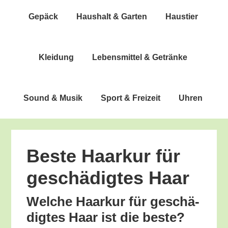
Gepäck
Haus­halt & Garten
Haus­tier
Klei­dung
Lebens­mit­tel & Getränke
Sound & Musik
Sport & Freizeit
Uhren
Bes­te Haar­kur für
geschä­dig­tes Haar
Wel­che Haar­kur für geschä­
dig­tes Haar ist die beste?