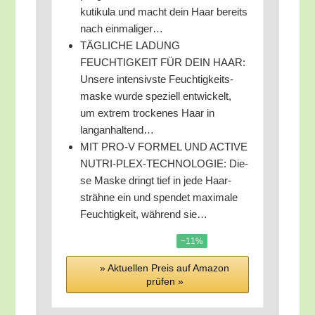
kuti­ku­la und macht dein Haar bereits
nach einmaliger…
TÄGLICHE LADUNG
FEUCHTIGKEIT FÜR DEIN HAAR:
Unse­re inten­sivs­te Feuch­tig­keits­
mas­ke wur­de spe­zi­ell ent­wi­ckelt,
um extrem tro­cke­nes Haar in
langanhaltend…
MIT PRO‑V FORMEL UND ACTIVE
NUTRI-PLEX-TECHNOLOGIE: Die­
se Mas­ke dringt tief in jede Haar­
sträh­ne ein und spen­det maxi­ma­le
Feuch­tig­keit, wäh­rend sie…
−11%
» Aktu­el­len Preis auf Ama­zon
prü­fen »