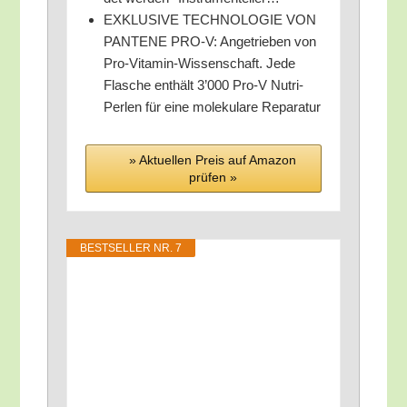
EXKLUSIVE TECHNOLOGIE VON
PANTENE PRO‑V: Ange­trie­ben von
Pro-Vit­amin-Wis­sen­schaft. Jede
Fla­sche ent­hält 3’000 Pro‑V Nut­ri-
Per­len für eine mole­ku­la­re Reparatur
» Aktu­el­len Preis auf Ama­zon
prü­fen »
BEST­SEL­LER NR. 7