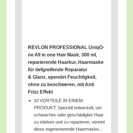
REVLON PROFESSIONAL Uni­qO­
ne All in one Hair Mask, 300 ml,
repa­rie­ren­de Haar­kur, Haar­mas­ke
für tief­grei­fen­de Repa­ra­tur
& Glanz, spen­det Feuch­tig­keit,
ohne zu beschwe­ren, mit Anti
Frizz Effekt
10 VORTEILE IN EINEM
PRODUKT: Spe­zi­ell ent­wi­ckelt, um
schwa­ches oder geschä­dig­tes Haar
zu stär­ken und zu repa­rie­ren, ver­eint
die­se rege­ne­rie­ren­de Haarmaske…