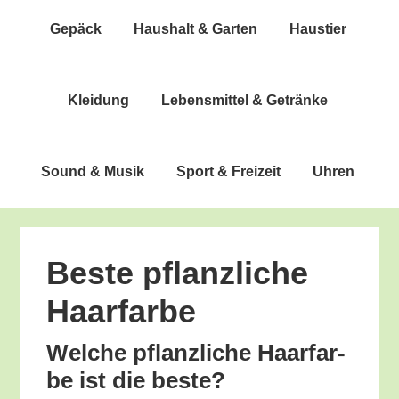
Gepäck
Haus­halt & Garten
Haus­tier
Klei­dung
Lebens­mit­tel & Getränke
Sound & Musik
Sport & Freizeit
Uhren
Bes­te pflanz­li­che
Haarfarbe
Wel­che pflanz­li­che Haar­far­
be ist die beste?