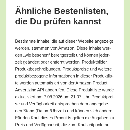
Ähn­li­che Bes­ten­lis­ten,
die Du prü­fen kannst
Bestimm­te Inhal­te, die auf die­ser Web­site ange­zeigt
wer­den, stam­men von Ama­zon. Die­se Inhal­te wer­
den „wie bese­hen“ bereit­ge­stellt und kön­nen jeder­
zeit geän­dert oder ent­fernt wer­den. Pro­dukt­bil­der,
Pro­dukt­be­schrei­bun­gen, Pro­dukt­prei­se und wei­te­re
pro­dukt­be­zo­ge­ne Infor­ma­tio­nen in die­ser Pro­dukt­lis­
te wer­den auto­ma­ti­siert von der Ama­zon Pro­duct
Adver­tiz­ing API abge­ru­fen. Die­se Pro­dukt­lis­te wur­de
aktua­li­siert am 7.08.2026 um 21:07 Uhr. Pro­dukt­prei­
se und Ver­füg­bar­keit ent­spre­chen dem ange­ge­be­
nen Stand (Datum/​Uhrzeit) und kön­nen sich ändern.
Für den Kauf die­ses Pro­dukts gel­ten die Anga­ben zu
Preis und Ver­füg­bar­keit, die zum Kauf­zeit­punkt auf