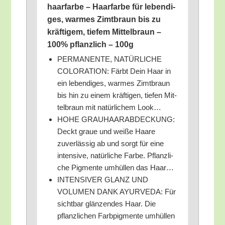
haar­far­be – Haar­far­be für leben­di­
ges, war­mes Zimt­braun bis zu
kräf­ti­gem, tie­fem Mit­tel­braun –
100% pflanz­lich – 100g
PERMANENTE, NATÜRLICHE
COLORATION: Färbt Dein Haar in
ein leben­di­ges, war­mes Zimt­braun
bis hin zu einem kräf­ti­gen, tie­fen Mit­
tel­braun mit natür­li­chem Look…
HOHE GRAUHAARABDECKUNG:
Deckt graue und wei­ße Haa­re
zuver­läs­sig ab und sorgt für eine
inten­si­ve, natür­li­che Far­be. Pflanz­li­
che Pig­men­te umhül­len das Haar…
INTENSIVER GLANZ UND
VOLUMEN DANK AYURVEDA: Für
sicht­bar glän­zen­des Haar. Die
pflanz­li­chen Farb­pig­men­te umhül­len