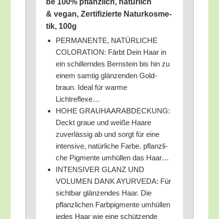
be 100% pflanz­lich, natür­lich
& vegan, Zer­ti­fi­zier­te Natur­kos­me­
tik, 100g
PERMANENTE, NATÜRLICHE
COLORATION: Färbt Dein Haar in
ein schil­lern­des Bern­stein bis hin zu
einem sam­tig glän­zen­den Gold­
braun. Ide­al für war­me
Lichtreflexe…
HOHE GRAUHAARABDECKUNG:
Deckt graue und wei­ße Haa­re
zuver­läs­sig ab und sorgt für eine
inten­si­ve, natür­li­che Far­be. pflanz­li­
che Pig­men­te umhül­len das Haar…
INTENSIVER GLANZ UND
VOLUMEN DANK AYURVEDA: Für
sicht­bar glän­zen­des Haar. Die
pflanz­li­chen Farb­pig­men­te umhül­len
jedes Haar wie eine schüt­zen­de