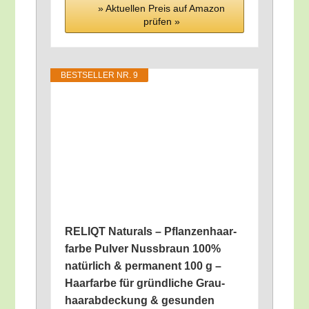
» Aktu­el­len Preis auf Ama­zon
prü­fen »
BEST­SEL­LER NR. 9
RELIQT Natu­rals – Pflan­zen­haar­
far­be Pul­ver Nuss­braun 100%
natür­lich & per­ma­nent 100 g –
Haar­far­be für gründ­li­che Grau­
haar­ab­de­ckung & gesun­den