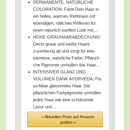
PERMANENTE, NATÜRLICHE
COLORATION: Färbt Dein Haar in
ein hel­les, war­mes Reh­braun mit
leben­di­gen, röt­li­chen Refle­xen für
einen natür­lich-sanf­ten Look mit…
HOHE GRAUHAARABDECKUNG:
Deckt graue und wei­ße Haa­re
zuver­läs­sig ab und sorgt für eine
inten­si­ve, natür­li­che Far­be. Pflanz­li­
che Pig­men­te umhül­len das Haar…
INTENSIVER GLANZ UND
VOLUMEN DANK AYURVEDA: Für
sicht­bar glän­zen­des Haar. Die
pflanz­li­chen Farb­pig­men­te umhül­len
jedes Haar wie eine schüt­zen­de
Lasur und…
» Aktu­el­len Preis auf Ama­zon
prü­fen »