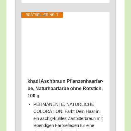
BEST­SEL­LER NR. 7
kha­di Asch­braun Pflan­zen­haar­far­
be, Natur­haar­far­be ohne Rot­stich,
100 g
PERMANENTE, NATÜRLICHE
COLORATION: Färbt Dein Haar in
ein aschig-küh­les Zart­bit­ter­braun mit
leben­di­gen Farb­re­fle­xen für eine