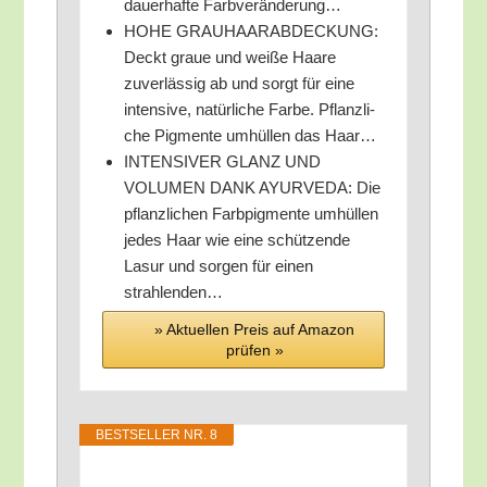
dau­er­haf­te Farbveränderung…
HOHE GRAUHAARABDECKUNG:
Deckt graue und wei­ße Haa­re
zuver­läs­sig ab und sorgt für eine
inten­si­ve, natür­li­che Far­be. Pflanz­li­
che Pig­men­te umhül­len das Haar…
INTENSIVER GLANZ UND
VOLUMEN DANK AYURVEDA: Die
pflanz­li­chen Farb­pig­men­te umhül­len
jedes Haar wie eine schüt­zen­de
Lasur und sor­gen für einen
strahlenden…
» Aktu­el­len Preis auf Ama­zon
prü­fen »
BEST­SEL­LER NR. 8