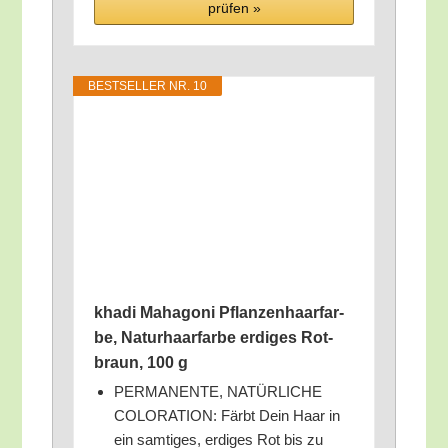
prü­fen »
BEST­SEL­LER NR. 10
kha­di Maha­go­ni Pflan­zen­haar­far­
be, Natur­haar­far­be erdi­ges Rot­
braun, 100 g
PERMANENTE, NATÜRLICHE
COLORATION: Färbt Dein Haar in
ein sam­ti­ges, erdi­ges Rot bis zu