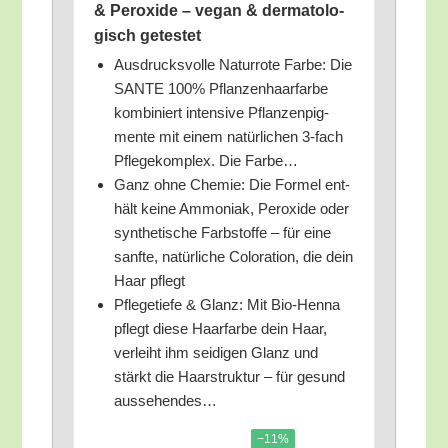
& Per­oxi­de – vegan & der­ma­to­lo­
gisch getestet
Aus­drucks­vol­le Natur­ro­te Far­be: Die
SANTE 100% Pflan­zen­haar­far­be
kom­bi­niert inten­si­ve Pflan­zen­pig­
men­te mit einem natür­li­chen 3‑fach
Pfle­ge­kom­plex. Die Farbe…
Ganz ohne Che­mie: Die For­mel ent­
hält kei­ne Ammo­ni­ak, Per­oxi­de oder
syn­the­ti­sche Farb­stof­fe – für eine
sanf­te, natür­li­che Colo­ra­ti­on, die dein
Haar pflegt
Pfle­ge­tie­fe & Glanz: Mit Bio-Hen­na
pflegt die­se Haar­far­be dein Haar,
ver­leiht ihm sei­di­gen Glanz und
stärkt die Haar­struk­tur – für gesund
aussehendes…
−11%