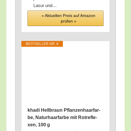
Lasur und…
» Aktu­el­len Preis auf Ama­zon
prü­fen »
BEST­SEL­LER NR. 6
kha­di Hell­braun Pflan­zen­haar­far­
be, Natur­haar­far­be mit Rot­re­fle­
xen, 100 g