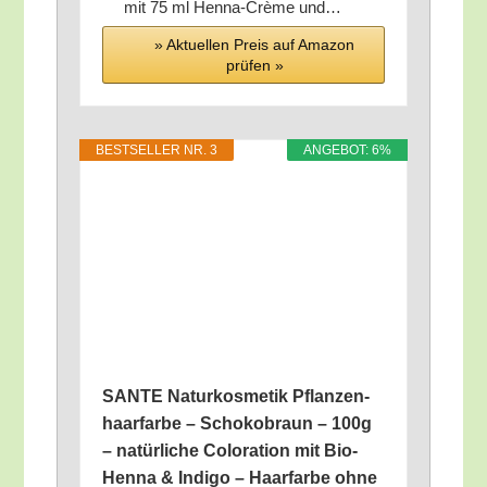
mit 75 ml Hen­na-Crè­me und…
» Aktu­el­len Preis auf Ama­zon
prü­fen »
BEST­SEL­LER NR. 3
ANGE­BOT: 6%
SANTE Natur­kos­me­tik Pflan­zen­
haar­far­be – Scho­ko­braun – 100g
– natür­li­che Colo­ra­ti­on mit Bio-
Hen­na & Indi­go – Haar­far­be ohne