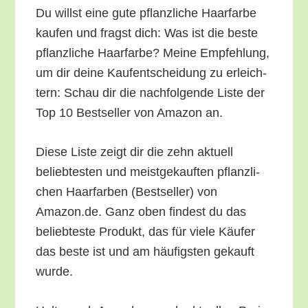
Du willst eine gute pflanz­li­che Haar­far­be
kau­fen und fragst dich: Was ist die bes­te
pflanz­li­che Haar­far­be? Mei­ne Emp­feh­lung,
um dir dei­ne Kauf­ent­schei­dung zu erleich­
tern: Schau dir die nach­fol­gen­de Lis­te der
Top 10 Best­sel­ler von Ama­zon an.
Die­se Lis­te zeigt dir die zehn aktu­ell
belieb­tes­ten und meist­ge­kauf­ten pflanz­li­
chen Haar­far­ben (Best­sel­ler) von
Amazon.de. Ganz oben fin­dest du das
belieb­tes­te Pro­dukt, das für vie­le Käu­fer
das bes­te ist und am häu­figs­ten gekauft
wurde.