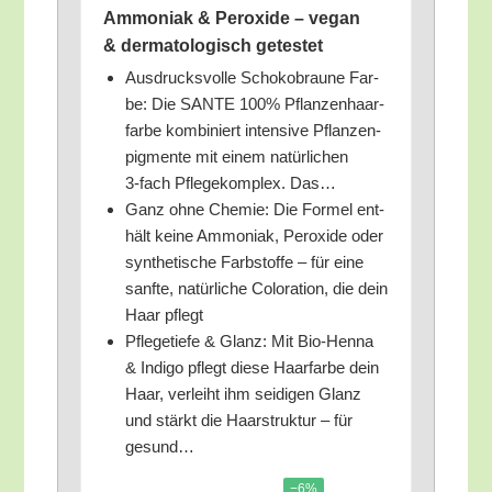
Ammo­ni­ak & Per­oxi­de – vegan
& der­ma­to­lo­gisch getestet
Aus­drucks­vol­le Scho­ko­brau­ne Far­
be: Die SANTE 100% Pflan­zen­haar­
far­be kom­bi­niert inten­si­ve Pflan­zen­
pig­men­te mit einem natür­li­chen
3‑fach Pfle­ge­kom­plex. Das…
Ganz ohne Che­mie: Die For­mel ent­
hält kei­ne Ammo­ni­ak, Per­oxi­de oder
syn­the­ti­sche Farb­stof­fe – für eine
sanf­te, natür­li­che Colo­ra­ti­on, die dein
Haar pflegt
Pfle­ge­tie­fe & Glanz: Mit Bio-Hen­na
& Indi­go pflegt die­se Haar­far­be dein
Haar, ver­leiht ihm sei­di­gen Glanz
und stärkt die Haar­struk­tur – für
gesund…
−6%