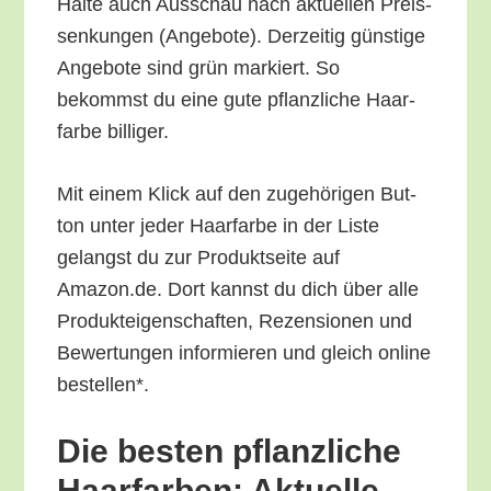
Hal­te auch Aus­schau nach aktu­el­len Preis­
sen­kun­gen (Ange­bo­te). Der­zei­tig güns­ti­ge
Ange­bo­te sind grün mar­kiert. So
bekommst du eine gute pflanz­li­che Haar­
far­be billiger.
Mit einem Klick auf den zuge­hö­ri­gen But­
ton unter jeder Haar­far­be in der Lis­te
gelangst du zur Pro­dukt­sei­te auf
Amazon.de. Dort kannst du dich über alle
Pro­duk­tei­gen­schaf­ten, Rezen­sio­nen und
Bewer­tun­gen infor­mie­ren und gleich online
bestellen*.
Die bes­ten pflanz­li­che
Haar­far­ben: Aktu­el­le