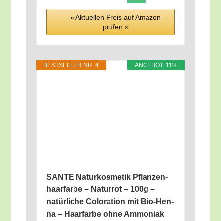
» Aktu­el­len Preis auf Ama­zon
prü­fen »
BEST­SEL­LER NR. 4
ANGE­BOT: 11%
SANTE Natur­kos­me­tik Pflan­zen­
haar­far­be – Natur­rot – 100g –
natür­li­che Colo­ra­ti­on mit Bio-Hen­
na – Haar­far­be ohne Ammo­ni­ak