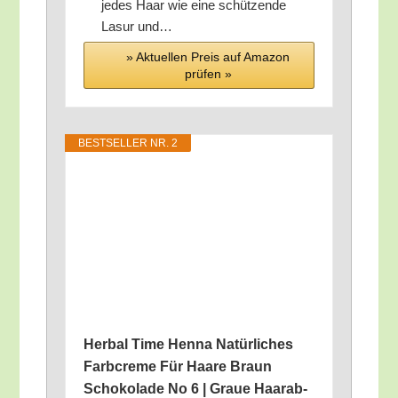
jedes Haar wie eine schüt­zen­de
Lasur und…
» Aktu­el­len Preis auf Ama­zon
prü­fen »
BEST­SEL­LER NR. 2
Her­bal Time Hen­na Natür­li­ches
Farb­creme Für Haa­re Braun
Scho­ko­la­de No 6 | Graue Haar­ab­