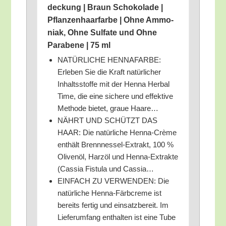
de­ckung | Braun Scho­ko­la­de |
Pflan­zen­haar­far­be | Ohne Ammo­
ni­ak, Ohne Sul­fa­te und Ohne
Para­be­ne | 75 ml
NATÜRLICHE HENNAFARBE:
Erle­ben Sie die Kraft natür­li­cher
Inhalts­stof­fe mit der Hen­na Her­bal
Time, die eine siche­re und effek­ti­ve
Metho­de bie­tet, graue Haare…
NÄHRT UND SCHÜTZT DAS
HAAR: Die natür­li­che Hen­na-Crè­me
ent­hält Brenn­nes­sel-Extrakt, 100 %
Oli­ven­öl, Harz­öl und Hen­na-Extrak­te
(Cas­sia Fis­tu­la und Cassia…
EINFACH ZU VERWENDEN: Die
natür­li­che Hen­na-Färb­creme ist
bereits fer­tig und ein­satz­be­reit. Im
Lie­fer­um­fang ent­hal­ten ist eine Tube