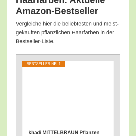
Amazon-Bestseller
Ver­glei­che hier die belieb­tes­ten und meist­
ge­kauf­ten pflanz­li­chen Haar­far­ben in der
Bestseller-Liste.
BEST­SEL­LER NR. 1
kha­di MITTELBRAUN Pflan­zen­