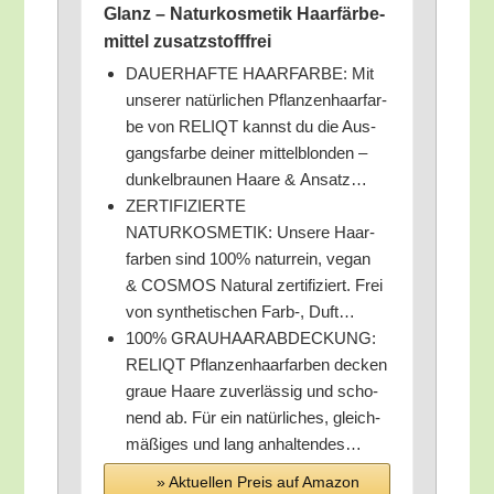
Glanz – Natur­kos­me­tik Haar­fär­be­
mit­tel zusatzstofffrei
DAUERHAFTE HAARFARBE: Mit
unse­rer natür­li­chen Pflan­zen­haar­far­
be von RELIQT kannst du die Aus­
gangs­far­be dei­ner mit­tel­blon­den –
dun­kel­brau­nen Haa­re & Ansatz…
ZERTIFIZIERTE
NATURKOSMETIK: Unse­re Haar­
far­ben sind 100% natur­rein, vegan
& COSMOS Natu­ral zer­ti­fi­ziert. Frei
von syn­the­ti­schen Farb‑, Duft…
100% GRAUHAARABDECKUNG:
RELIQT Pflan­zen­haar­far­ben decken
graue Haa­re zuver­läs­sig und scho­
nend ab. Für ein natür­li­ches, gleich­
mä­ßi­ges und lang anhaltendes…
» Aktu­el­len Preis auf Ama­zon