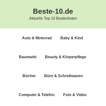
Zur
Zum
Beste-10.de
Hauptnavigation
Inhalt
springen
springen
Aktuelle Top 10 Bestenlisten
Auto & Motorrad
Baby & Kind
Bau­markt
Beau­ty & Körperpflege
Bücher
Büro & Schreibwaren
Com­pu­ter & Telefon
Foto & Video