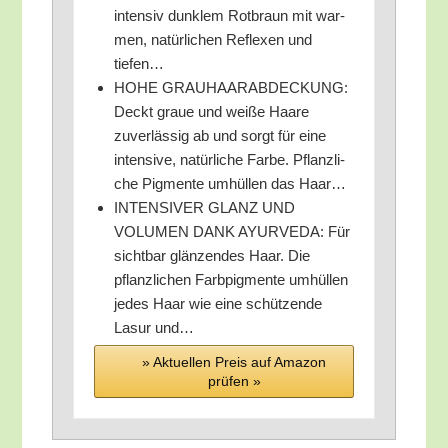
inten­siv dunk­lem Rot­braun mit war­
men, natür­li­chen Refle­xen und
tiefen…
HOHE GRAUHAARABDECKUNG:
Deckt graue und wei­ße Haa­re
zuver­läs­sig ab und sorgt für eine
inten­si­ve, natür­li­che Far­be. Pflanz­li­
che Pig­men­te umhül­len das Haar…
INTENSIVER GLANZ UND
VOLUMEN DANK AYURVEDA: Für
sicht­bar glän­zen­des Haar. Die
pflanz­li­chen Farb­pig­men­te umhül­len
jedes Haar wie eine schüt­zen­de
Lasur und…
» Aktu­el­len Preis auf Ama­zon
prü­fen »