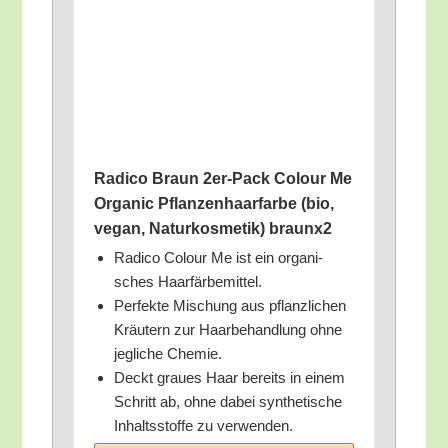
Rad­ico Braun 2er-Pack Colour Me
Orga­nic Pflan­zen­haar­far­be (bio,
vegan, Natur­kos­me­tik) braunx2
Rad­ico Colour Me ist ein orga­ni­
sches Haarfärbemittel.
Per­fek­te Mischung aus pflanz­li­chen
Kräu­tern zur Haar­be­hand­lung ohne
jeg­li­che Chemie.
Deckt grau­es Haar bereits in einem
Schritt ab, ohne dabei syn­the­ti­sche
Inhalts­stof­fe zu verwenden.