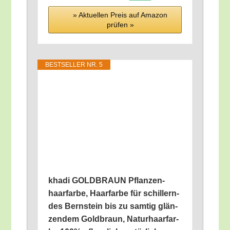
» Aktu­el­len Preis auf Ama­zon
prü­fen »
BEST­SEL­LER NR. 5
kha­di GOLDBRAUN Pflan­zen­
haar­far­be, Haar­far­be für schil­lern­
des Bern­stein bis zu sam­tig glän­
zen­dem Gold­braun, Natur­haar­far­