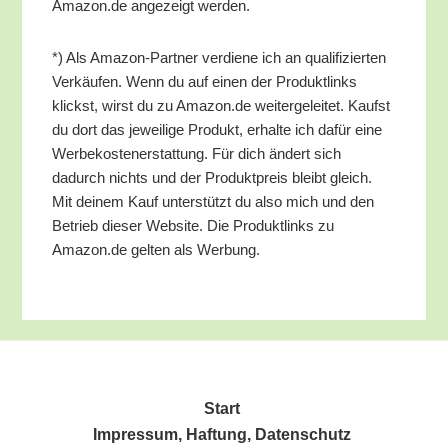
Amazon.de ange­zeigt werden.
*) Als Ama­zon-Part­ner ver­die­ne ich an qua­li­fi­zier­ten
Ver­käu­fen. Wenn du auf einen der Pro­dukt­links
klickst, wirst du zu Amazon.de wei­ter­ge­lei­tet. Kaufst
du dort das jewei­li­ge Pro­dukt, erhal­te ich dafür eine
Wer­be­kos­ten­er­stat­tung. Für dich ändert sich
dadurch nichts und der Pro­dukt­preis bleibt gleich.
Mit dei­nem Kauf unter­stützt du also mich und den
Betrieb die­ser Web­site. Die Pro­dukt­links zu
Amazon.de gel­ten als Werbung.
Start
Impres­sum, Haf­tung, Datenschutz