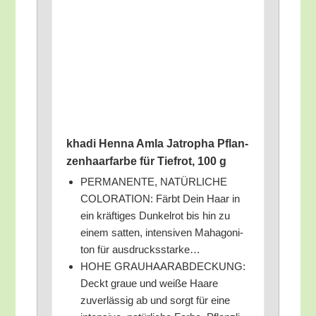
kha­di Hen­na Amla Jatro­pha Pflan­
zen­haar­far­be für Tief­rot, 100 g
PERMANENTE, NATÜRLICHE
COLORATION: Färbt Dein Haar in
ein kräf­ti­ges Dun­kel­rot bis hin zu
einem sat­ten, inten­si­ven Maha­go­ni­
ton für ausdrucksstarke…
HOHE GRAUHAARABDECKUNG:
Deckt graue und wei­ße Haa­re
zuver­läs­sig ab und sorgt für eine