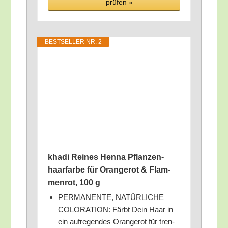
prü­fen »
BEST­SEL­LER NR. 2
kha­di Rei­nes Hen­na Pflan­zen­
haar­far­be für Oran­ge­rot & Flam­
men­rot, 100 g
PERMANENTE, NATÜRLICHE
COLORATION: Färbt Dein Haar in
ein auf­re­gen­des Oran­ge­rot für tren­