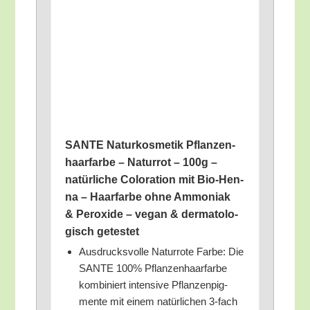
SANTE Natur­kos­me­tik Pflan­zen­
haar­far­be – Natur­rot – 100g –
natür­li­che Colo­ra­ti­on mit Bio-Hen­
na – Haar­far­be ohne Ammo­ni­ak
& Per­oxi­de – vegan & der­ma­to­lo­
gisch getestet
Aus­drucks­vol­le Natur­ro­te Far­be: Die
SANTE 100% Pflan­zen­haar­far­be
kom­bi­niert inten­si­ve Pflan­zen­pig­
men­te mit einem natür­li­chen 3‑fach