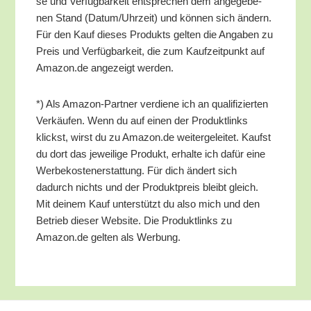
se und Ver­füg­bar­keit ent­spre­chen dem ange­ge­be­
nen Stand (Datum/​Uhrzeit) und kön­nen sich ändern.
Für den Kauf die­ses Pro­dukts gel­ten die Anga­ben zu
Preis und Ver­füg­bar­keit, die zum Kauf­zeit­punkt auf
Amazon.de ange­zeigt werden.
*) Als Ama­zon-Part­ner ver­die­ne ich an qua­li­fi­zier­ten
Ver­käu­fen. Wenn du auf einen der Pro­dukt­links
klickst, wirst du zu Amazon.de wei­ter­ge­lei­tet. Kaufst
du dort das jewei­li­ge Pro­dukt, erhal­te ich dafür eine
Wer­be­kos­ten­er­stat­tung. Für dich ändert sich
dadurch nichts und der Pro­dukt­preis bleibt gleich.
Mit dei­nem Kauf unter­stützt du also mich und den
Betrieb die­ser Web­site. Die Pro­dukt­links zu
Amazon.de gel­ten als Werbung.