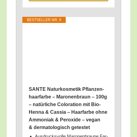
BEST­SEL­LER NR. 9
SANTE Natur­kos­me­tik Pflan­zen­
haar­far­be – Maro­nen­braun – 100g
– natür­li­che Colo­ra­ti­on mit Bio-
Hen­na & Cas­sia – Haar­far­be ohne
Ammo­ni­ak & Per­oxi­de – vegan
& der­ma­to­lo­gisch getestet
Aus­drucks­vol­le Maro­nen­brau­ne Far­