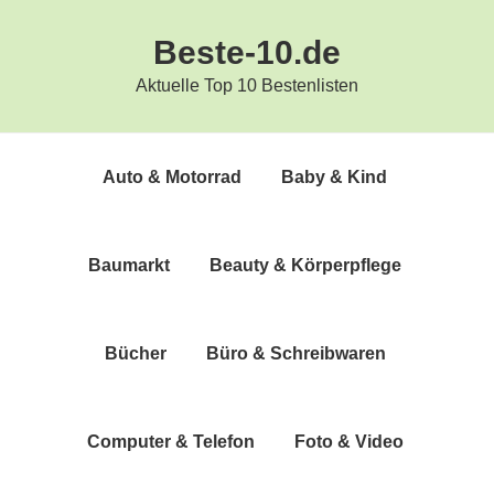
Zur
Zum
Beste-10.de
Hauptnavigation
Inhalt
springen
springen
Aktuelle Top 10 Bestenlisten
Auto & Motorrad
Baby & Kind
Bau­markt
Beau­ty & Körperpflege
Bücher
Büro & Schreibwaren
Com­pu­ter & Telefon
Foto & Video