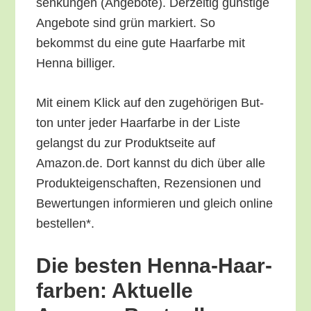
sen­kun­gen (Ange­bo­te). Der­zei­tig güns­ti­ge
Ange­bo­te sind grün mar­kiert. So
bekommst du eine gute Haar­far­be mit
Hen­na billiger.
Mit einem Klick auf den zuge­hö­ri­gen But­
ton unter jeder Haar­far­be in der Lis­te
gelangst du zur Pro­dukt­sei­te auf
Amazon.de. Dort kannst du dich über alle
Pro­duk­tei­gen­schaf­ten, Rezen­sio­nen und
Bewer­tun­gen infor­mie­ren und gleich online
bestellen*.
Die bes­ten Hen­na-Haar­
far­ben: Aktu­el­le