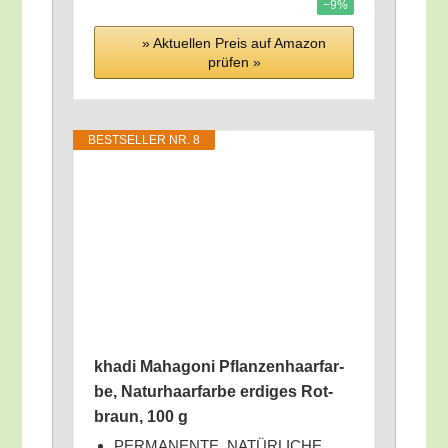
−9%
» Aktu­el­len Preis auf Ama­zon
prü­fen »
BEST­SEL­LER NR. 8
kha­di Maha­go­ni Pflan­zen­haar­far­
be, Natur­haar­far­be erdi­ges Rot­
braun, 100 g
PERMANENTE, NATÜRLICHE