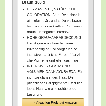
Braun, 100 g
PERMANENTE, NATÜRLICHE
COLORATION: Färbt Dein Haar in
ein tie­fes, glän­zen­des Dun­kel­braun
bis hin zu einem kräf­ti­gen Schwarz­
braun für ele­gan­te, intensive…
HOHE GRAUHAARABDECKUNG:
Deckt graue und wei­ße Haa­re
zuver­läs­sig ab und sorgt für eine
inten­si­ve, natür­li­che Far­be. Pflanz­li­
che Pig­men­te umhül­len das Haar…
INTENSIVER GLANZ UND
VOLUMEN DANK AYURVEDA: Für
sicht­bar glän­zen­des Haar. Die
pflanz­li­chen Farb­pig­men­te umhül­len
jedes Haar wie eine schüt­zen­de
Lasur und…
» Aktu­el­len Preis auf Ama­zon