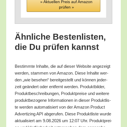
» Aktu­el­len Preis auf Ama­zon
prü­fen »
Ähn­li­che Bes­ten­lis­ten,
die Du prü­fen kannst
Bestimm­te Inhal­te, die auf die­ser Web­site ange­zeigt
wer­den, stam­men von Ama­zon. Die­se Inhal­te wer­
den „wie bese­hen“ bereit­ge­stellt und kön­nen jeder­
zeit geän­dert oder ent­fernt wer­den. Pro­dukt­bil­der,
Pro­dukt­be­schrei­bun­gen, Pro­dukt­prei­se und wei­te­re
pro­dukt­be­zo­ge­ne Infor­ma­tio­nen in die­ser Pro­dukt­lis­
te wer­den auto­ma­ti­siert von der Ama­zon Pro­duct
Adver­tiz­ing API abge­ru­fen. Die­se Pro­dukt­lis­te wur­de
aktua­li­siert am 9.08.2026 um 12:07 Uhr. Pro­dukt­prei­