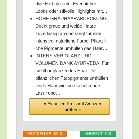
di­ge Farb­ak­zen­te, Eye­cat­cher-
Looks oder stil­vol­le High­lights mit…
HOHE GRAUHAARABDECKUNG:
Deckt graue und wei­ße Haa­re
zuver­läs­sig ab und sorgt für eine
inten­si­ve, natür­li­che Far­be. Pflanz­li­
che Pig­men­te umhül­len das Haar…
INTENSIVER GLANZ UND
VOLUMEN DANK AYURVEDA: Für
sicht­bar glän­zen­des Haar. Die
pflanz­li­chen Farb­pig­men­te umhül­len
jedes Haar wie eine schüt­zen­de
Lasur und…
» Aktu­el­len Preis auf Ama­zon
prü­fen »
BEST­SEL­LER NR. 3
ANGE­BOT: 11%