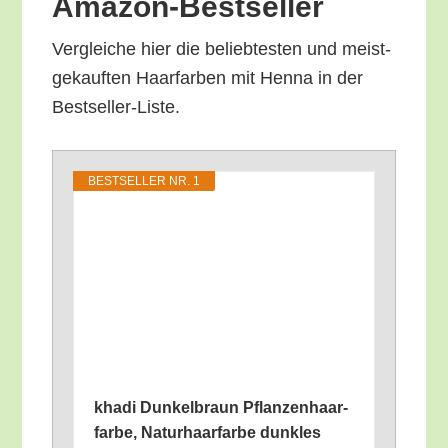
Amazon-Bestseller
Ver­glei­che hier die belieb­tes­ten und meist­
ge­kauf­ten Haar­far­ben mit Hen­na in der
Bestseller-Liste.
BEST­SEL­LER NR. 1
kha­di Dun­kel­braun Pflan­zen­haar­
far­be, Natur­haar­far­be dunk­les