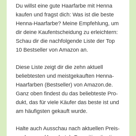
Du willst eine gute Haar­far­be mit Hen­na
kau­fen und fragst dich: Was ist die bes­te
Hen­na-Haar­far­be? Mei­ne Emp­feh­lung, um
dir dei­ne Kauf­ent­schei­dung zu erleich­tern:
Schau dir die nach­fol­gen­de Lis­te der Top
10 Best­sel­ler von Ama­zon an.
Die­se Lis­te zeigt dir die zehn aktu­ell
belieb­tes­ten und meist­ge­kauf­ten Hen­na-
Haar­far­ben (Best­sel­ler) von Amazon.de.
Ganz oben fin­dest du das belieb­tes­te Pro­
dukt, das für vie­le Käu­fer das bes­te ist und
am häu­figs­ten gekauft wurde.
Hal­te auch Aus­schau nach aktu­el­len Preis­