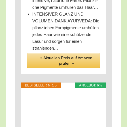
inten­si­ve, natür­li­che Far­be. Pflanz­li­
che Pig­men­te umhül­len das Haar…
INTENSIVER GLANZ UND
VOLUMEN DANK AYURVEDA: Die
pflanz­li­chen Farb­pig­men­te umhül­len
jedes Haar wie eine schüt­zen­de
Lasur und sor­gen für einen
strahlenden…
» Aktu­el­len Preis auf Ama­zon
prü­fen »
BEST­SEL­LER NR. 5
ANGE­BOT: 6%