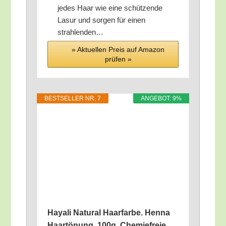
jedes Haar wie eine schüt­zen­de
Lasur und sor­gen für einen
strahlenden…
» Aktu­el­len Preis auf Ama­zon
prü­fen »
BEST­SEL­LER NR. 7
ANGE­BOT: 9%
Haya­li Natu­ral Haar­far­be. Hen­na
Haar­tö­nung, 100g, Che­mie­freie