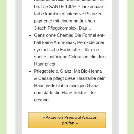
be: Die SANTE 100% Pflan­zen­haar­
far­be kom­bi­niert inten­si­ve Pflan­zen­
pig­men­te mit einem natür­li­chen
3‑fach Pfle­ge­kom­plex. Das…
Ganz ohne Che­mie: Die For­mel ent­
hält kei­ne Ammo­ni­ak, Per­oxi­de oder
syn­the­ti­sche Farb­stof­fe – für eine
sanf­te, natür­li­che Colo­ra­ti­on, die dein
Haar pflegt
Pfle­ge­tie­fe & Glanz: Mit Bio-Hen­na
& Cas­sia pflegt die­se Haar­far­be dein
Haar, ver­leiht ihm sei­di­gen Glanz
und stärkt die Haar­struk­tur – für
gesund…
» Aktu­el­len Preis auf Ama­zon
prü­fen »