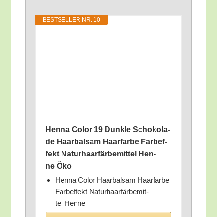
BEST­SEL­LER NR. 10
Hen­na Color 19 Dunk­le Scho­ko­la­
de Haar­bal­sam Haar­far­be Farb­ef­
fekt Natur­haar­fär­be­mit­tel Hen­
ne Öko
Hen­na Color Haar­bal­sam Haar­far­be
Farb­ef­fekt Natur­haar­fär­be­mit­
tel Henne