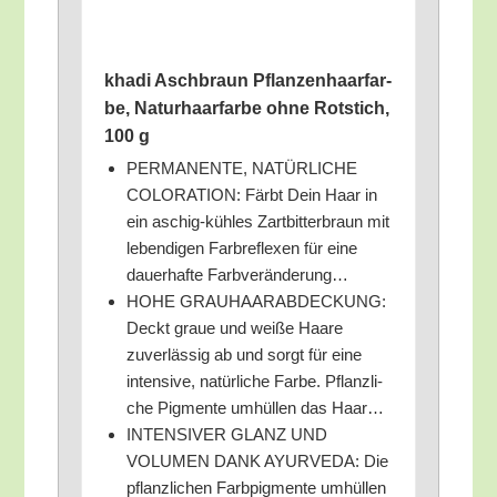
kha­di Asch­braun Pflan­zen­haar­far­
be, Natur­haar­far­be ohne Rot­stich,
100 g
PERMANENTE, NATÜRLICHE
COLORATION: Färbt Dein Haar in
ein aschig-küh­les Zart­bit­ter­braun mit
leben­di­gen Farb­re­fle­xen für eine
dau­er­haf­te Farbveränderung…
HOHE GRAUHAARABDECKUNG:
Deckt graue und wei­ße Haa­re
zuver­läs­sig ab und sorgt für eine
inten­si­ve, natür­li­che Far­be. Pflanz­li­
che Pig­men­te umhül­len das Haar…
INTENSIVER GLANZ UND
VOLUMEN DANK AYURVEDA: Die
pflanz­li­chen Farb­pig­men­te umhül­len