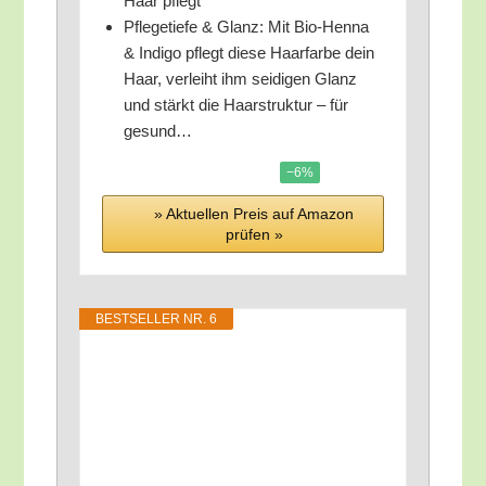
Haar pflegt
Pfle­ge­tie­fe & Glanz: Mit Bio-Hen­na
& Indi­go pflegt die­se Haar­far­be dein
Haar, ver­leiht ihm sei­di­gen Glanz
und stärkt die Haar­struk­tur – für
gesund…
−6%
» Aktu­el­len Preis auf Ama­zon
prü­fen »
BEST­SEL­LER NR. 6