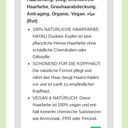
Haar­far­be, Grau­haar­ab­de­ckung.
Anti-aging. Orga­nic. Vegan. حناء
(Rot)
100% NATÜRLICHE HAARFARBE:
HAYALI Dunk­les Kup­fer ist eine
pflanz­li­che Hen­na-Haar­far­be ohne
schäd­li­che Che­mi­ka­li­en oder
Giftstoffe.
SCHONEND FÜR DIE KOPFHAUT:
Die natür­li­che For­mel pflegt und
nährt das Haar, beugt Haar­schä­den
vor und ist sanft zu emp­find­li­cher
Kopfhaut.
VEGAN & NATÜRLICH: Die­se
Haar­far­be ist 100% vegan und ent­
hält kei­ner­lei che­mi­sche Sub­stan­zen
wie Ammo­ni­ak, PPD oder Peroxid.