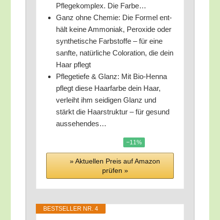
Pfle­ge­kom­plex. Die Farbe…
Ganz ohne Che­mie: Die For­mel ent­
hält kei­ne Ammo­ni­ak, Per­oxi­de oder
syn­the­ti­sche Farb­stof­fe – für eine
sanf­te, natür­li­che Colo­ra­ti­on, die dein
Haar pflegt
Pfle­ge­tie­fe & Glanz: Mit Bio-Hen­na
pflegt die­se Haar­far­be dein Haar,
ver­leiht ihm sei­di­gen Glanz und
stärkt die Haar­struk­tur – für gesund
aussehendes…
−11%
» Aktu­el­len Preis auf Ama­zon
prü­fen »
BEST­SEL­LER NR. 4