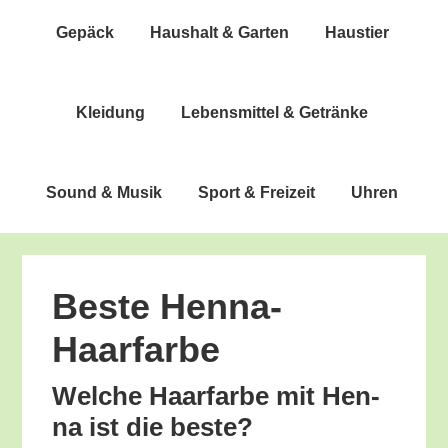
Gepäck
Haus­halt & Garten
Haus­tier
Klei­dung
Lebens­mit­tel & Getränke
Sound & Musik
Sport & Freizeit
Uhren
Bes­te Henna-
Haarfarbe
Wel­che Haar­far­be mit Hen­
na ist die beste?