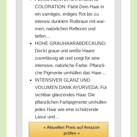
COLORATION: Färbt Dein Haar in
ein sam­ti­ges, erdi­ges Rot bis zu
inten­siv dunk­lem Rot­braun mit war­
men, natür­li­chen Refle­xen und
tiefen…
HOHE GRAUHAARABDECKUNG:
Deckt graue und wei­ße Haa­re
zuver­läs­sig ab und sorgt für eine
inten­si­ve, natür­li­che Far­be. Pflanz­li­
che Pig­men­te umhül­len das Haar…
INTENSIVER GLANZ UND
VOLUMEN DANK AYURVEDA: Für
sicht­bar glän­zen­des Haar. Die
pflanz­li­chen Farb­pig­men­te umhül­len
jedes Haar wie eine schüt­zen­de
Lasur und…
» Aktu­el­len Preis auf Ama­zon
prü­fen »