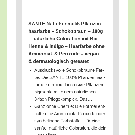
SANTE Natur­kos­me­tik Pflan­zen­
haar­far­be – Scho­ko­braun – 100g
– natür­li­che Colo­ra­ti­on mit Bio-
Hen­na & Indi­go – Haar­far­be ohne
Ammo­ni­ak & Per­oxi­de – vegan
& der­ma­to­lo­gisch getestet
Aus­drucks­vol­le Scho­ko­brau­ne Far­
be: Die SANTE 100% Pflan­zen­haar­
far­be kom­bi­niert inten­si­ve Pflan­zen­
pig­men­te mit einem natür­li­chen
3‑fach Pfle­ge­kom­plex. Das…
Ganz ohne Che­mie: Die For­mel ent­
hält kei­ne Ammo­ni­ak, Per­oxi­de oder
syn­the­ti­sche Farb­stof­fe – für eine
sanf­te, natür­li­che Colo­ra­ti­on, die dein