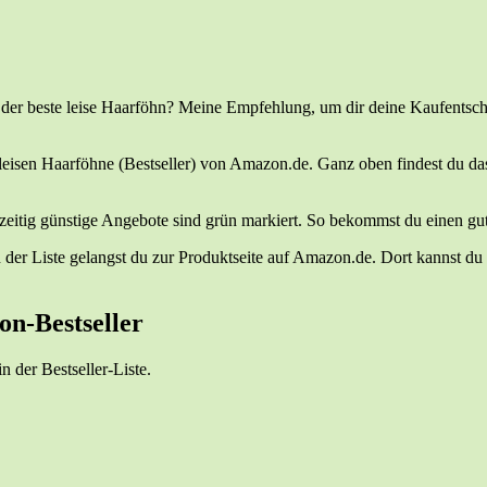
er bes­te lei­se Haar­föhn? Mei­ne Emp­feh­lung, um dir dei­ne Kauf­ent­sch
en lei­sen Haar­föh­ne (Best­sel­ler) von Amazon.de. Ganz oben fin­dest du das
­zei­tig güns­ti­ge Ange­bo­te sind grün mar­kiert. So bekommst du einen gut
der Lis­te gelangst du zur Pro­dukt­sei­te auf Amazon.de. Dort kannst du d
zon-Bestseller
 in der Bestseller-Liste.