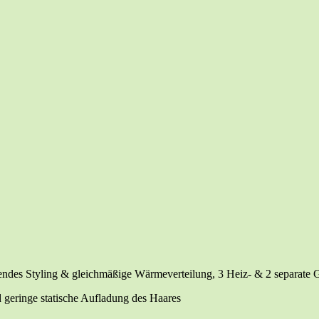
s Sty­ling & gleich­mä­ßi­ge Wär­me­ver­tei­lung, 3 Heiz- & 2 sepa­ra­te 
 gerin­ge sta­ti­sche Auf­la­dung des Haares