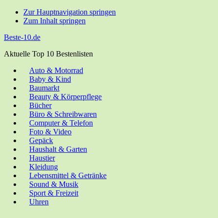
Zur Hauptnavigation springen
Zum Inhalt springen
Beste-10.de
Aktuelle Top 10 Bestenlisten
Auto & Motorrad
Baby & Kind
Bau­markt
Beau­ty & Körperpflege
Bücher
Büro & Schreibwaren
Com­pu­ter & Telefon
Foto & Video
Gepäck
Haus­halt & Garten
Haus­tier
Klei­dung
Lebens­mit­tel & Getränke
Sound & Musik
Sport & Freizeit
Uhren