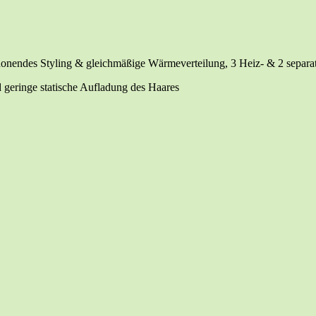
­des Sty­ling & gleich­mä­ßi­ge Wär­me­ver­tei­lung, 3 Heiz- & 2 sepa­ra­
 gerin­ge sta­ti­sche Auf­la­dung des Haares