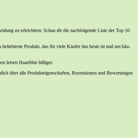
ei­dung zu erleich­tern: Schau dir die nach­fol­gen­de Lis­te der Top 10
 belieb­tes­te Pro­dukt, das für vie­le Käu­fer das bes­te ist und am häu­
en lei­sen Haar­föhn billiger.
ich über alle Pro­duk­tei­gen­schaf­ten, Rezen­sio­nen und Bewer­tun­gen