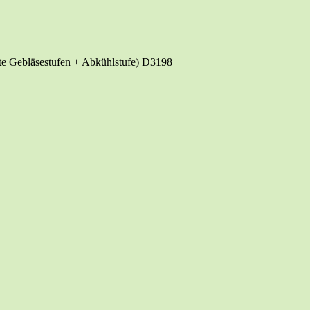
te Geblä­se­stu­fen + Abkühl­stu­fe) D3198