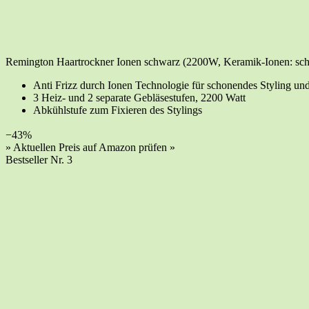
Reming­ton Haar­trock­ner Ionen schwarz (2200W, Kera­mik-Ionen: scho­nen
Anti Frizz durch Ionen Tech­no­lo­gie für scho­nen­des Sty­ling und
3 Heiz- und 2 sepa­ra­te Geblä­se­stu­fen, 2200 Watt
Abkühl­stu­fe zum Fixie­ren des Stylings
−43%
» Aktu­el­len Preis auf Ama­zon prü­fen »
Best­sel­ler Nr. 3