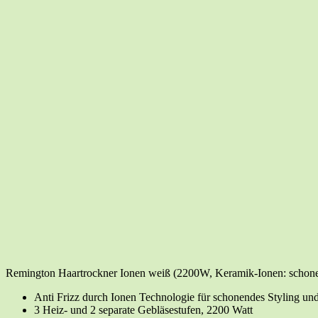
Reming­ton Haar­trock­ner Ionen weiß (2200W, Kera­mik-Ionen: scho­nen­de
Anti Frizz durch Ionen Tech­no­lo­gie für scho­nen­des Sty­ling und
3 Heiz- und 2 sepa­ra­te Geblä­se­stu­fen, 2200 Watt