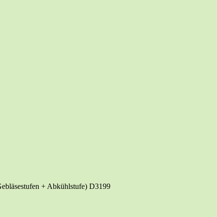
Geblä­se­stu­fen + Abkühl­stu­fe) D3199