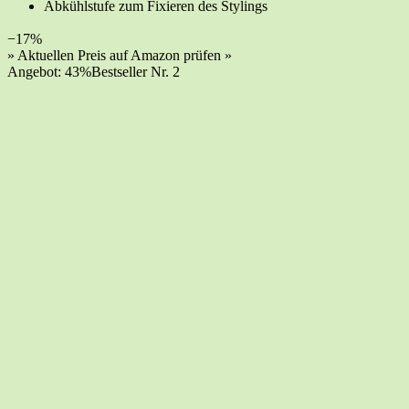
Abkühl­stu­fe zum Fixie­ren des Stylings
−17%
» Aktu­el­len Preis auf Ama­zon prü­fen »
Ange­bot: 43%
Best­sel­ler Nr. 2