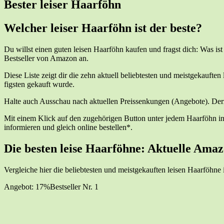
Bes­ter lei­ser Haarföhn
Wel­cher lei­ser Haar­föhn ist der beste?
Du willst einen guten lei­sen Haar­föhn kau­fen und fragst dich: Was ist d
Best­sel­ler von Ama­zon an.
Die­se Lis­te zeigt dir die zehn aktu­ell belieb­tes­ten und meist­ge­kauf­t
figs­ten gekauft wurde.
Hal­te auch Aus­schau nach aktu­el­len Preis­sen­kun­gen (Ange­bo­te). Der
Mit einem Klick auf den zuge­hö­ri­gen But­ton unter jedem Haar­föhn in 
infor­mie­ren und gleich online bestellen*.
Die bes­ten lei­se Haar­föh­ne: Aktu­el­le Ama
Ver­glei­che hier die belieb­tes­ten und meist­ge­kauf­ten lei­sen Haar­föh­ne
Ange­bot: 17%
Best­sel­ler Nr. 1