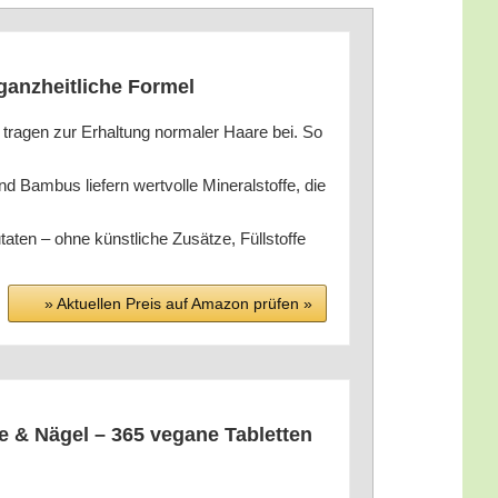
 ganz­heit­li­che Formel
n zur Erhal­tung nor­ma­ler Haa­re bei. So
 lie­fern wert­vol­le Mine­ral­stof­fe, die
en – ohne künst­li­che Zusät­ze, Füll­stof­fe
» Aktu­el­len Preis auf Ama­zon prü­fen »
re & Nägel – 365 vega­ne Tablet­ten