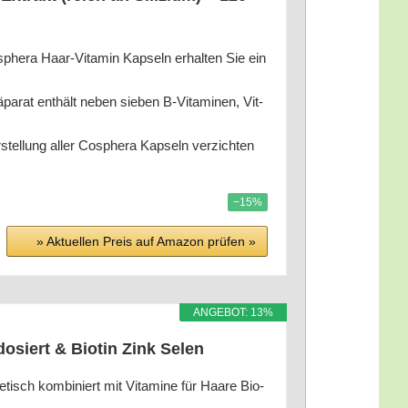
Haar-Vit­amin Kap­seln erhal­ten Sie ein
 ent­hält neben sie­ben B‑Vitaminen, Vit­
g aller Cos­phe­ra Kap­seln ver­zich­ten
−15%
» Aktu­el­len Preis auf Ama­zon prü­fen »
ANGE­BOT: 13%
­siert & Bio­tin Zink Selen
ch kom­bi­niert mit Vit­ami­ne für Haa­re Bio­