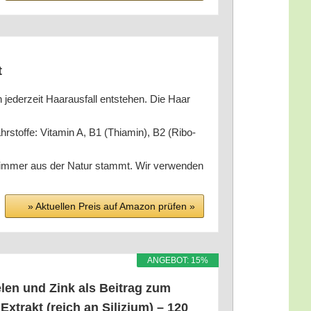
t
zeit Haar­aus­fall ent­ste­hen. Die Haar
of­fe: Vit­amin A, B1 (Thi­amin), B2 (Ribo­
 immer aus der Natur stammt. Wir ver­wen­den
» Aktu­el­len Preis auf Ama­zon prü­fen »
ANGE­BOT: 15%
Selen und Zink als Bei­trag zum
Extrakt (reich an Sili­zi­um) – 120