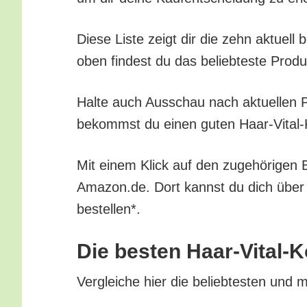
Die­se Lis­te zeigt dir die zehn aktu­el
oben fin­dest du das belieb­tes­te Pro­d
Hal­te auch Aus­schau nach aktu­el­len Pr
bekommst du einen guten Haar-Vital-Ko
Mit einem Klick auf den zuge­hö­ri­gen B
Amazon.de. Dort kannst du dich über all
bestellen*.
Die bes­ten Haar-Vital-K
Ver­glei­che hier die belieb­tes­ten und 