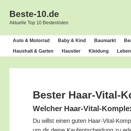
Zur
Zum
Beste-10.de
Hauptnavigation
Inhalt
springen
springen
Aktuelle Top 10 Bestenlisten
Auto & Motorrad
Baby & Kind
Bau­markt
Bea
Haus­halt & Garten
Haus­tier
Klei­dung
Lebens
Bes­ter Haar-Vital-
Wel­cher Haar-Vital-Kom­ple
Du willst einen guten Haar-Vital-Kom­p
um dir dei­ne Kauf­ent­schei­dung zu erl