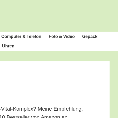
Com­pu­ter & Telefon
Foto & Video
Gepäck
Uhren
-Vital-Kom­plex? Mei­ne Emp­feh­lung,
 10 Best­sel­ler von Ama­zon an.