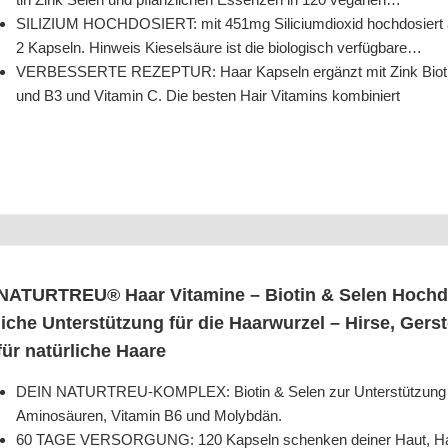
SILIZIUM HOCHDOSIERT: mit 451mg Sili­ci­um­di­oxid hoch­do­siert 
2 Kap­seln. Hin­weis Kie­sel­säu­re ist die bio­lo­gisch verfügbare…
VERBESSERTE REZEPTUR: Haar Kap­seln ergänzt mit Zink Bio­tin Se
und B3 und Vit­amin C. Die bes­ten Hair Vit­amins kombiniert
NATURTREU® Haar Vit­ami­ne – Bio­tin & Selen Hoch­do­s
li­che Unter­stüt­zung für die Haar­wur­zel – Hir­se, Ger
für natür­li­che Haare
DEIN NATURTREU-KOMPLEX: Bio­tin & Selen zur Unter­stüt­zung dei­
Ami­no­säu­ren, Vit­amin B6 und Molybdän.
60 TAGE VERSORGUNG: 120 Kap­seln schen­ken dei­ner Haut, Haa­r