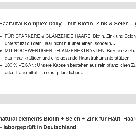
Haar­Vi­tal Kom­plex Dai­ly – mit Bio­tin, Zink & Selen –
FÜR STÄRKERE & GLÄNZENDE HAARE: Bio­tin, Zink und Selen tra­ge
unter­stützt du dein Haar nicht nur über einen, sondern…
MIT HOCHWERTIGEN PFLANZENEXTRAKTEN: Brenn­nes­sel und Bam­bus
das Haar kräf­ti­gen und eine gesun­de Haar­struk­tur unterstützen.
100 % VEGAN: Unse­re Kap­seln bestehen aus rein pflanz­li­chen Zuta­t
oder Trenn­mit­tel – in einer pflanzlichen…
natu­ral ele­ments Bio­tin + Selen + Zink für Haut, Haa­
– labor­ge­prüft in Deutschland