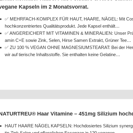
vega­ne Kap­seln im 2 Monatsvorrat.
✅ MEHRFACH-KOMPLEX FÜR HAUT, HAARE, NÄGEL: Mit Cos­phe­ra 
hoch­kon­zen­trier­tes Qua­li­täts­pro­dukt. Jede Kap­sel enthält…
✅ ANGEREICHERT MIT VITAMINEN & MINERALIEN: Unser Prä­pa­rat
amin C+E sowie Zink, Selen, Hir­se Samen Extrakt, Grü­ner Tee…
✅ ZU 100 % VEGAN OHNE MAGNESIUMSTEARAT: Bei der Her­stel­lun
wir auf tie­ri­sche Inhalts­stof­fe. Sie ent­hal­ten kei­ne Gelatine…
NATURTREU® Haar Vit­ami­ne – 451mg Sili­zi­um hoch­do
HAUT HAARE NÄGEL KAPSELN: Hoch­do­sier­tes Sili­zi­um syn­er­ge­tis
tin Zink Selen und pflanz­li­chen Essen­zen in 120 veganen…