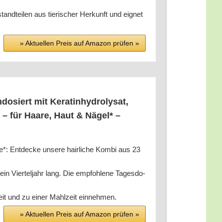
tei­len aus tie­ri­scher Her­kunft und eig­net
» Aktu­el­len Preis auf Ama­zon prü­fen »
­siert mit Kera­t­in­hy­dro­ly­sat,
r – für Haa­re, Haut & Nägel* –
Ent­de­cke unse­re hair­li­che Kom­bi aus 23
er­tel­jahr lang. Die emp­foh­le­ne Tages­do­
g­keit und zu einer Mahl­zeit einnehmen.
» Aktu­el­len Preis auf Ama­zon prü­fen »