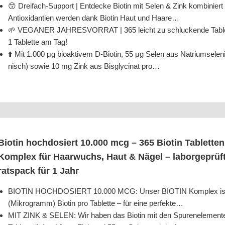
😙 Drei­fach-Sup­port | Ent­de­cke Bio­tin mit Selen & Zink kom­bi­niert
Anti­oxi­dan­ti­en wer­den dank Bio­tin Haut und Haare…
🌱 VEGANER JAHRESVORRAT | 365 leicht zu schlu­cken­de Tablet­ten
1 Tablet­te am Tag!
⬆️ Mit 1.000 μg bio­ak­ti­vem D‑Biotin, 55 μg Selen aus Natri­ums­ele­ni
nisch) sowie 10 mg Zink aus Bis­gly­ci­nat pro…
Bio­tin hoch­do­siert 10.000 mcg – 365 Bio­tin Tablet­te
Kom­plex für Haar­wuchs, Haut & Nägel – labor­ge­prüft 
rats­pack für 1 Jahr
BIOTIN HOCHDOSIERT 10.000 MCG: Unser BIOTIN Kom­plex ist opti­
(Mikro­gramm) Bio­tin pro Tablet­te – für eine perfekte…
MIT ZINK & SELEN: Wir haben das Bio­tin mit den Spu­ren­ele­men­te