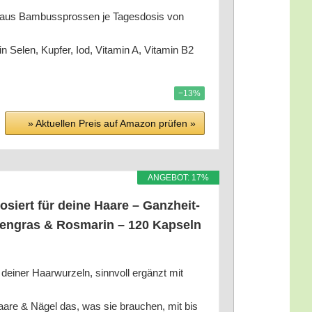
aus Bam­bus­spros­sen je Tages­do­sis von
len, Kup­fer, Iod, Vit­amin A, Vit­amin B2
−13%
» Aktu­el­len Preis auf Ama­zon prü­fen »
ANGE­BOT: 17%
iert für dei­ne Haa­re – Ganz­heit­
s­ten­gras & Ros­ma­rin – 120 Kap­seln
ner Haar­wur­zeln, sinn­voll ergänzt mit
e & Nägel das, was sie brau­chen, mit bis