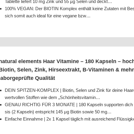
Tablet­te lie­fert 10 mg Zink und 55 µg Selen und deckt…
100% VEGAN: Der BIOTIN Kom­plex ent­hält kei­ne Zuta­ten mit Bestand­
sich somit auch ide­al für eine vega­ne bzw…
natu­ral ele­ments Haar Vit­ami­ne – 180 Kap­seln – hoch­do
Bio­tin, Selen, Zink, Hir­seex­trakt, B‑Vitaminen & meh
labor­ge­prüf­te Qualität
DEIN SPITZEN-KOMPLEX | Bio­tin, Selen und Zink für dei­ne Haa­re*: 
wert­vol­len Stof­fen wie dem „Schön­heits­vit­amin…
GENAU RICHTIG FÜR 3 MONATE | 180 Kap­seln sup­port­en dich ein Vi
sis (2 Kap­seln) ent­spricht 145 μg Bio­tin sowie 50 mg…
Ein­fa­che Ein­nah­me | 2x 1 Kap­sel täg­lich mit aus­rei­chend Flüs­si