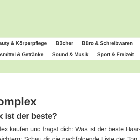
u­ty & Körperpflege
Bücher
Büro & Schreibwaren
­mit­tel & Getränke
Sound & Musik
Sport & Freizeit
Komplex
x ist der beste?
lex kau­fen und fragst dich: Was ist der bes­te Haar
eich­tern: Schau dir die nach­fol­gen­de Lis­te der Top