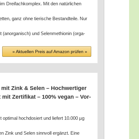
 im Drei­fach­kom­plex. Mit den natür­li­chen
, ganz ohne tie­ri­sche Bestand­tei­le. Nur
t (anor­ga­nisch) und Selen­me­thio­nin (orga­
» Aktu­el­len Preis auf Ama­zon prü­fen »
n mit Zink & Selen – Hoch­wer­ti­ger
mit Zer­ti­fi­kat – 100% vegan – Vor­
mal hoch­do­siert und lie­fert 10.000 µg
n Zink und Selen sinn­voll ergänzt. Eine