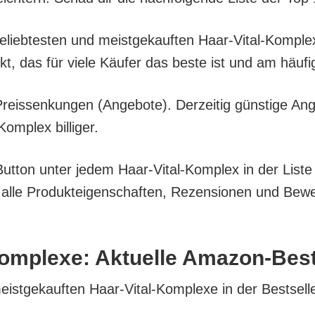
l belieb­tes­ten und meist­ge­kauf­ten Haar-Vital-Kom­p
ukt, das für vie­le Käu­fer das bes­te ist und am häu­f
eis­sen­kun­gen (Ange­bo­te). Der­zei­tig güns­ti­ge An
m­plex billiger.
ut­ton unter jedem Haar-Vital-Kom­plex in der Lis­te 
e Pro­duk­tei­gen­schaf­ten, Rezen­sio­nen und Bewer­
om­ple­xe: Aktu­el­le Amazon-Bes
meist­ge­kauf­ten Haar-Vital-Kom­ple­xe in der Bestsell