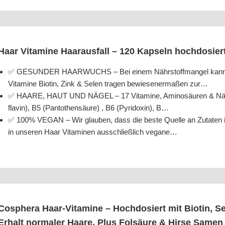
Haar Vit­ami­ne Haar­aus­fall – 120 Kap­seln hochdosier
✅ GESUNDER HAARWUCHS – Bei einem Nähr­stoff­man­gel kann jeder­
Vit­ami­ne Bio­tin, Zink & Selen tra­gen bewie­se­ner­ma­ßen zur…
✅ HAARE, HAUT UND NÄGEL – 17 Vit­ami­ne, Ami­no­säu­ren & Nähr­st
fla­vin), B5 (Pan­to­then­säu­re) , B6 (Pyri­do­xin), B…
✅ 100% VEGAN – Wir glau­ben, dass die bes­te Quel­le an Zuta­ten
in unse­ren Haar Vit­ami­nen aus­schließ­lich vegane…
Cos­phe­ra Haar-Vit­ami­ne – Hoch­do­siert mit Bio­tin, 
Erhalt nor­ma­ler Haa­re. Plus Fol­säu­re & Hir­se Samen 