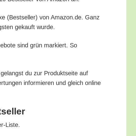
le­xe (Best­sel­ler) von Amazon.de. Ganz
igs­ten gekauft wurde.
ge­bo­te sind grün mar­kiert. So
gelangst du zur Pro­dukt­sei­te auf
tun­gen infor­mie­ren und gleich online
tseller
er-Liste.