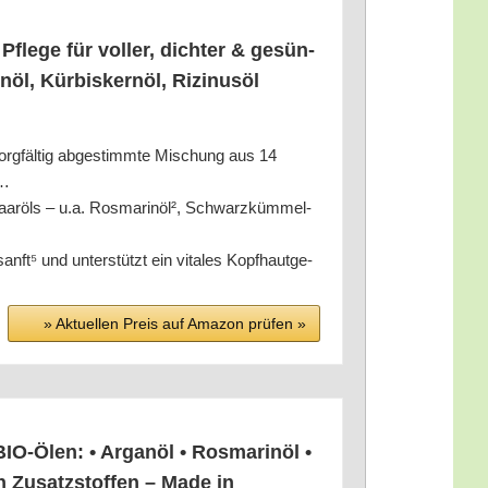
le­ge für vol­ler, dich­ter & gesün­
öl, Kür­bis­kern­öl, Rizi­nus­öl
l­tig abge­stimm­te Mischung aus 14
l…
öls – u.a. Ros­ma­rin­öl², Schwarz­küm­mel­
⁵ und unter­stützt ein vita­les Kopf­haut­ge­
» Aktu­el­len Preis auf Ama­zon prü­fen »
len: • Argan­öl • Ros­ma­rin­öl •
on Zusatz­stof­fen – Made in