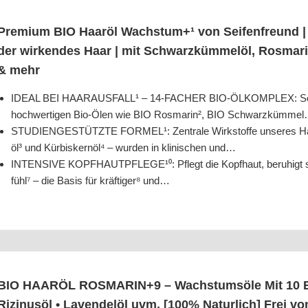
Pre­mi­um BIO Haar­öl Wachstum+¹ von Sei­fen­freund | Pf
der wir­ken­des Haar | mit Schwarz­küm­mel­öl, Ros­ma­rin­
& mehr
IDEAL BEI HAARAUSFALL¹ – 14-FACHER BIO-ÖLKOMPLEX: Sorg­fä
hoch­wer­ti­gen Bio-Ölen wie BIO Ros­ma­rin², BIO Schwarzkümme
STUDIENGESTÜTZTE FORMEL¹: Zen­tra­le Wirk­stof­fe unse­res Haar­
öl³ und Kür­bis­kern­öl⁴ – wur­den in kli­ni­schen und…
INTENSIVE KOPFHAUTPFLEGE¹⁰: Pflegt die Kopf­haut, beru­higt sanf­t
fühl⁷ – die Basis für kräf­ti­ger⁸ und…
BIO HAARÖL ROSMARIN+9 – Wachs­tums­öle Mit 10 BIO-Ö
Rizi­nus­öl • Laven­del­öl uvm. [100% Natur­lich] Frei v