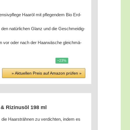
pfle­ge Haar­öl mit pfle­gen­dem Bio Erd­
 natür­li­chen Glanz und die Geschmei­dig­
 vor oder nach der Haar­wä­sche gleich­mä­
−23%
» Aktu­el­len Preis auf Ama­zon prü­fen »
l & Rizi­nus­öl 198 ml
t, die Haar­sträh­nen zu ver­dich­ten, indem es