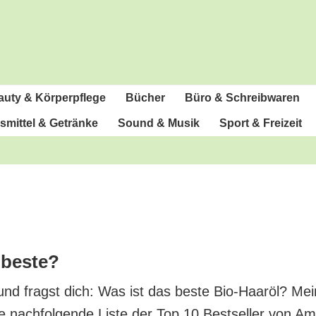
u­ty & Körperpflege
Bücher
Büro & Schreibwaren
­mit­tel & Getränke
Sound & Musik
Sport & Freizeit
 beste?
 und fragst dich: Was ist das bes­te Bio-Haar­öl? Mei­
e nach­fol­gen­de Lis­te der Top 10 Best­sel­ler von A