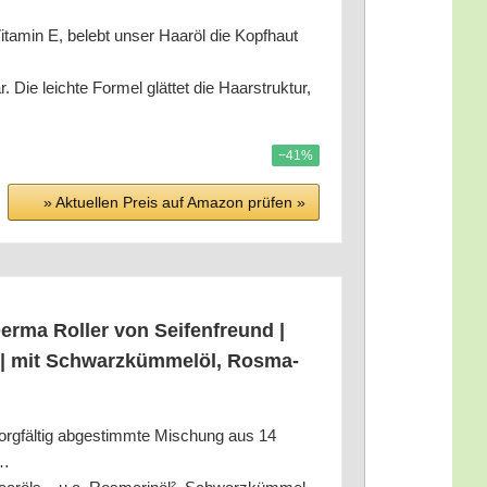
amin E, belebt unser Haar­öl die Kopf­haut
leich­te For­mel glät­tet die Haar­struk­tur,
−41%
» Aktu­el­len Preis auf Ama­zon prü­fen »
­ma Rol­ler von Sei­fen­freund |
r | mit Schwarz­küm­mel­öl, Ros­ma­
l­tig abge­stimm­te Mischung aus 14
l…