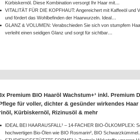
Kür­bis­kern­öl. Die­se Kom­bi­na­ti­on ver­sorgt Ihr Haar mit…
VITALITÄT FÜR DIE KOPFHAUT: Ange­rei­chert mit Kaf­fee­öl und Vit­
und för­dert das Wohl­be­fin­den der Haar­wur­zeln. Ideal…
GLANZ & VOLUMEN: Ver­ab­schie­den Sie sich von stump­fem Haar. Die 
ver­leiht einen sei­di­gen Glanz und sorgt für sichtbar…
3x Pre­mi­um BIO Haar­öl Wachstum+¹ inkl. Pre­mi­um Der
Pfle­ge für vol­ler, dich­ter & gesün­der wir­ken­des Haa
rin­öl, Kür­bis­kern­öl, Rizi­nus­öl & mehr
IDEAL BEI HAARAUSFALL¹ – 14-FACHER BIO-ÖLKOMPLEX: Sorg­fä
hoch­wer­ti­gen Bio-Ölen wie BIO Ros­ma­rin², BIO Schwarzkümme