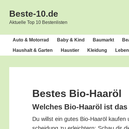
Zur
Zum
Beste-10.de
Hauptnavigation
Inhalt
springen
springen
Aktuelle Top 10 Bestenlisten
Auto & Motorrad
Baby & Kind
Bau­markt
Bea
Haus­halt & Garten
Haus­tier
Klei­dung
Lebens
Bes­tes Bio-Haaröl
Wel­ches Bio-Haar­öl ist das
Du willst ein gutes Bio-Haar­öl kau­fen
schei­dung zu erleich­tern: Schau dir di