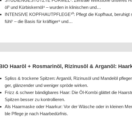
STUDIENGESTÜTZTE FORMEL¹: Zen­tra­le Wirk­stof­fe unse­res Haar­
öl³ und Kür­bis­kern­öl⁴ – wur­den in kli­ni­schen und…
INTENSIVE KOPFHAUTPFLEGE¹⁰: Pflegt die Kopf­haut, beru­higt sanf­t
fühl⁷ – die Basis für kräf­ti­ger⁸ und…
BIO Haar­öl + Ros­ma­rin­öl, Rizi­nus­öl & Argan­öl: Haa
Spliss & tro­cke­ne Spit­zen: Argan­öl, Rizi­nus­öl und Man­del­öl pfle­
ger, glän­zen­der und weni­ger sprö­de wirken.
Frizz & schwer bän­dig­ba­res Haar: Die Öl-Kom­bi glät­tet die Haar­stru
Spit­zen bes­ser zu kontrollieren.
Als Haar­mas­ke oder Haar­kur: Vor der Wäsche oder in klei­nen Men­g
ble Pfle­ge je nach Haarbedürfnis.