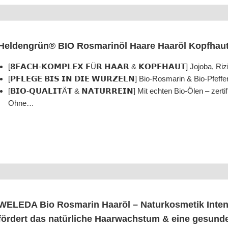
Hel­den­grün® BIO Ros­ma­rin­öl Haa­re Haar­öl Kopf­ha
[𝟴𝗙𝗔𝗖𝗛-𝗞𝗢𝗠𝗣𝗟𝗘𝗫 𝗙Ü𝗥 𝗛𝗔𝗔𝗥 & 𝗞𝗢𝗣𝗙𝗛𝗔𝗨𝗧] Jojoba, Ri
[𝗣𝗙𝗟𝗘𝗚𝗘 𝗕𝗜𝗦 𝗜𝗡 𝗗𝗜𝗘 𝗪𝗨𝗥𝗭𝗘𝗟𝗡] Bio-Ros­ma­rin & Bio-Pfef
[𝗕𝗜𝗢-𝗤𝗨𝗔𝗟𝗜𝗧Ä𝗧 & 𝗡𝗔𝗧𝗨𝗥𝗥𝗘𝗜𝗡] Mit ech­ten Bio-Ölen – 
Ohne…
WELEDA Bio Ros­ma­rin Haar­öl – Natur­kos­me­tik Inten­s
för­dert das natür­li­che Haar­wachs­tum & eine gesun­de