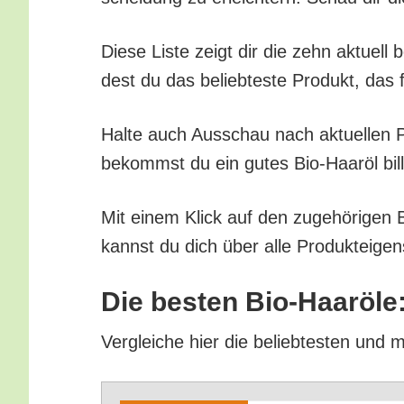
Die­se Lis­te zeigt dir die zehn aktu­el
dest du das belieb­tes­te Pro­dukt, das 
Hal­te auch Aus­schau nach aktu­el­len Pr
bekommst du ein gutes Bio-Haar­öl bill
Mit einem Klick auf den zuge­hö­ri­gen 
kannst du dich über alle Pro­duk­tei­gen
Die bes­ten Bio-Haar­öle
Ver­glei­che hier die belieb­tes­ten und 