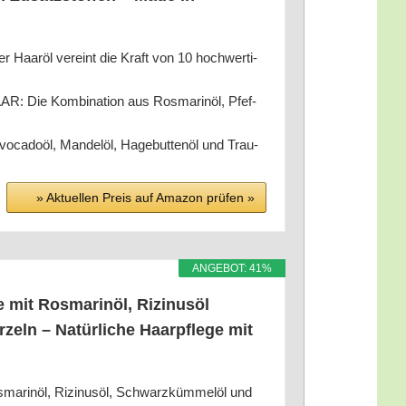
 ver­eint die Kraft von 10 hoch­wer­ti­
m­bi­na­ti­on aus Ros­ma­rin­öl, Pfef­
do­öl, Man­del­öl, Hage­but­ten­öl und Trau­
» Aktu­el­len Preis auf Ama­zon prü­fen »
ANGE­BOT: 41%
 mit Ros­ma­rin­öl, Rizi­nus­öl
zeln – Natür­li­che Haar­pfle­ge mit
n­öl, Rizi­nus­öl, Schwarz­küm­mel­öl und