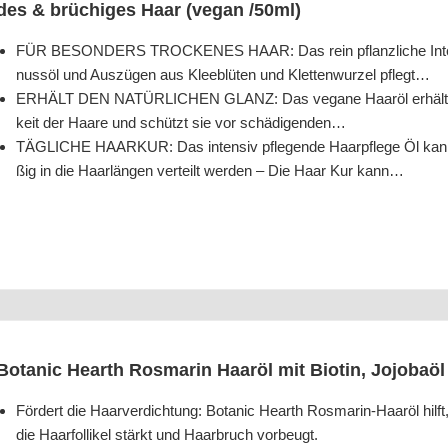
des & brü­chi­ges Haar (vegan /​50ml)
FÜR BESONDERS TROCKENES HAAR: Das rein pflanz­li­che Inten­siv­
nuss­öl und Aus­zü­gen aus Klee­blü­ten und Klet­ten­wur­zel pflegt…
ERHÄLT DEN NATÜRLICHEN GLANZ: Das vega­ne Haar­öl erhält den
keit der Haa­re und schützt sie vor schädigenden…
TÄGLICHE HAARKUR: Das inten­siv pfle­gen­de Haar­pfle­ge Öl kann
ßig in die Haar­län­gen ver­teilt wer­den – Die Haar Kur kann…
Bota­nic Hearth Ros­ma­rin Haar­öl mit Bio­tin, Jojob­a­ö
För­dert die Haar­ver­dich­tung: Bota­nic Hearth Ros­ma­rin-Haar­öl hilf
die Haar­fol­li­kel stärkt und Haar­bruch vorbeugt.