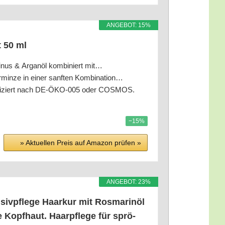
ANGE­BOT: 15%
ut 50 ml
zi­nus & Argan­öl kom­bi­niert mit…
­fer­min­ze in einer sanf­ten Kombination…
zer­ti­fi­ziert nach DE-ÖKO-005 oder COSMOS.
−15%
» Aktu­el­len Preis auf Ama­zon prü­fen »
ANGE­BOT: 23%
iv­pfle­ge Haar­kur mit Ros­ma­rin­öl
 Kopf­haut. Haar­pfle­ge für sprö­