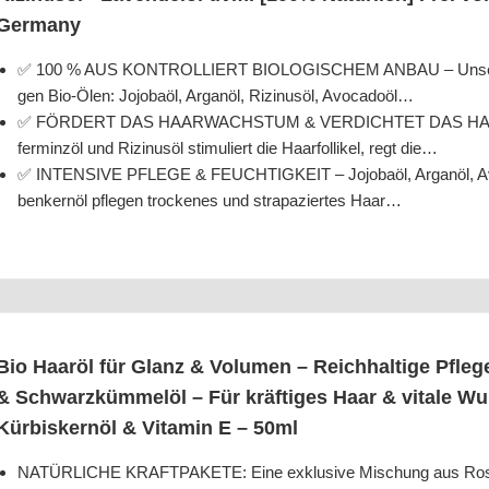
Germany
✅ 100 % AUS KONTROLLIERT BIOLOGISCHEM ANBAU – Unser Haar­öl
gen Bio-Ölen: Jojob­a­öl, Argan­öl, Rizi­nus­öl, Avocadoöl…
✅ FÖRDERT DAS HAARWACHSTUM & VERDICHTET DAS HAAR: Die Ko
fer­minz­öl und Rizi­nus­öl sti­mu­liert die Haar­fol­li­kel, regt die…
✅ INTENSIVE PFLEGE & FEUCHTIGKEIT – Jojob­a­öl, Argan­öl, Avo­ca­
ben­kern­öl pfle­gen tro­cke­nes und stra­pa­zier­tes Haar…
Bio Haar­öl für Glanz & Volu­men – Reich­hal­ti­ge Pfle­ge
& Schwarz­küm­mel­öl – Für kräf­ti­ges Haar & vita­le Wur­
Kür­bis­kern­öl & Vit­amin E – 50ml
NATÜRLICHE KRAFTPAKETE: Eine exklu­si­ve Mischung aus Ros­ma­ri