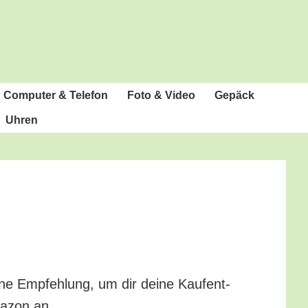
Com­pu­ter & Telefon
Foto & Video
Gepäck
Uhren
ne Emp­feh­lung, um dir dei­ne Kauf­ent­
ma­zon an.