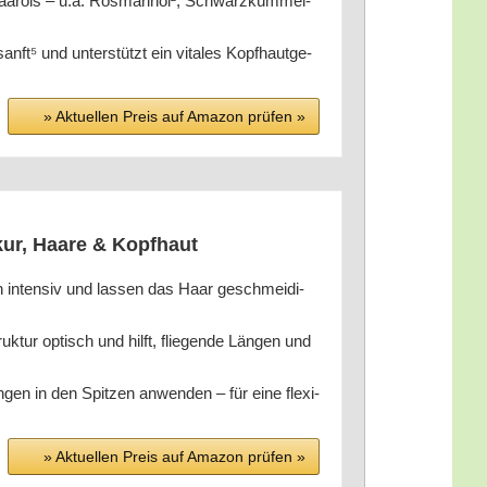
öls – u.a. Ros­ma­rin­öl², Schwarz­küm­mel­
⁵ und unter­stützt ein vita­les Kopf­haut­ge­
» Aktu­el­len Preis auf Ama­zon prü­fen »
r­kur, Haa­re & Kopfhaut
gen inten­siv und las­sen das Haar geschmei­di­
k­tur optisch und hilft, flie­gen­de Län­gen und
en in den Spit­zen anwen­den – für eine fle­xi­
» Aktu­el­len Preis auf Ama­zon prü­fen »