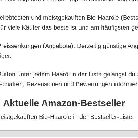
l belieb­tes­ten und meist­ge­kauf­ten Bio-Haar­öle (Be
für vie­le Käu­fer das bes­te ist und am häu­figs­ten 
eis­sen­kun­gen (Ange­bo­te). Der­zei­tig güns­ti­ge An
iger.
But­ton unter jedem Haar­öl in der Lis­te gelangst du
­schaf­ten, Rezen­sio­nen und Bewer­tun­gen infor­mie­
: Aktu­el­le Amazon-Bestseller
meist­ge­kauf­ten Bio-Haar­öle in der Bestseller-Liste.