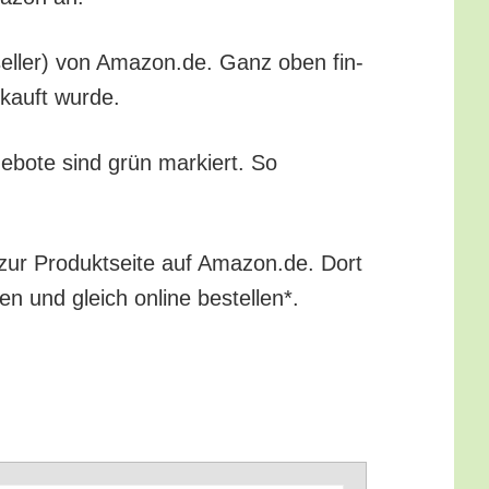
st­sel­ler) von Amazon.de. Ganz oben fin­
gekauft wurde.
ge­bo­te sind grün mar­kiert. So
 zur Pro­dukt­sei­te auf Amazon.de. Dort
ren und gleich online bestellen*.