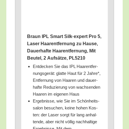
Braun IPL Smart Silk·expert Pro 5,
Laser Haar­ent­fer­nung zu Hau­se,
Dau­er­haf­te Haar­ent­fer­nung, Mit
Beu­tel, 2 Auf­sät­ze, PL5210
Ent­de­cken Sie das IPL Haar­ent­fer­
nungs­ge­rät: glat­te Haut für 2 Jah­re*,
Ent­fer­nung von Haa­ren und dau­er­
haf­te Redu­zie­rung von wach­sen­den
Haa­ren im eige­nen Haus
Ergeb­nis­se, wie Sie im Schön­heits­
sa­lon besu­chen, kei­ne hohen Kos­
ten: der Laser sorgt für lang anhal­
ten­de, aber nicht völ­lig nach­hal­ti­ge
Ergeb­nis­se. Mit dem…