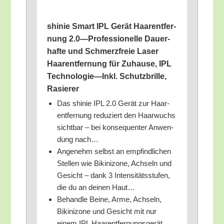
shi­nie Smart IPL Gerät Haar­ent­fer­
nung 2.0—Professionelle Dau­er­
haf­te und Schmerz­freie Laser
Haar­ent­fer­nung für Zuhau­se, IPL
Technologie—Inkl. Schutz­bril­le,
Rasierer
Das shi­nie IPL 2.0 Gerät zur Haar­
ent­fer­nung redu­ziert den Haar­wuchs
sicht­bar – bei kon­se­quen­ter Anwen­
dung nach…
Ange­nehm selbst an emp­find­li­chen
Stel­len wie Biki­ni­zo­ne, Ach­seln und
Gesicht – dank 3 Inten­si­täts­stu­fen,
die du an dei­nen Haut…
Behand­le Bei­ne, Arme, Ach­seln,
Biki­ni­zo­ne und Gesicht mit nur
einem IPL Haar­ent­fer­nungs­ge­rät.