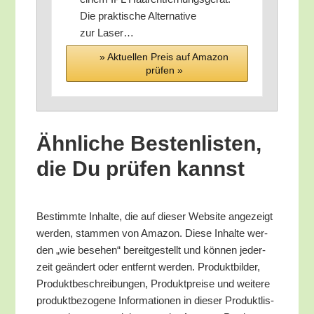
Die prak­ti­sche Alter­na­ti­ve
zur Laser…
» Aktu­el­len Preis auf Ama­zon
prü­fen »
Ähn­li­che Bes­ten­lis­ten,
die Du prü­fen kannst
Bestimm­te Inhal­te, die auf die­ser Web­site ange­zeigt
wer­den, stam­men von Ama­zon. Die­se Inhal­te wer­
den „wie bese­hen“ bereit­ge­stellt und kön­nen jeder­
zeit geän­dert oder ent­fernt wer­den. Pro­dukt­bil­der,
Pro­dukt­be­schrei­bun­gen, Pro­dukt­prei­se und wei­te­re
pro­dukt­be­zo­ge­ne Infor­ma­tio­nen in die­ser Pro­dukt­lis­