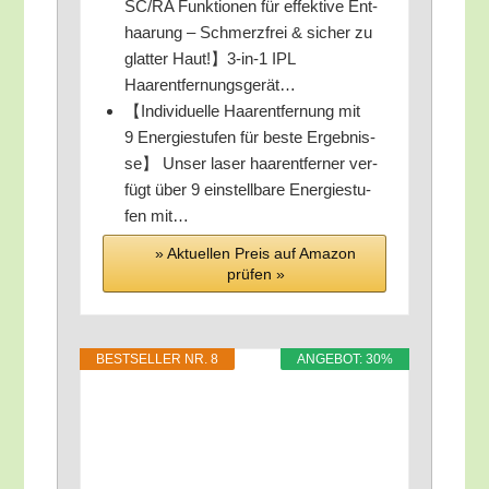
SC/​RA Funk­tio­nen für effek­ti­ve Ent­
haa­rung – Schmerz­frei & sicher zu
glat­ter Haut!】3‑in‑1 IPL
Haarentfernungsgerät…
【Indi­vi­du­el­le Haar­ent­fer­nung mit
9 Ener­gie­stu­fen für bes­te Ergeb­nis­
se】 Unser laser haar­ent­fer­ner ver­
fügt über 9 ein­stell­ba­re Ener­gie­stu­
fen mit…
» Aktu­el­len Preis auf Ama­zon
prü­fen »
BEST­SEL­LER NR. 8
ANGE­BOT: 30%