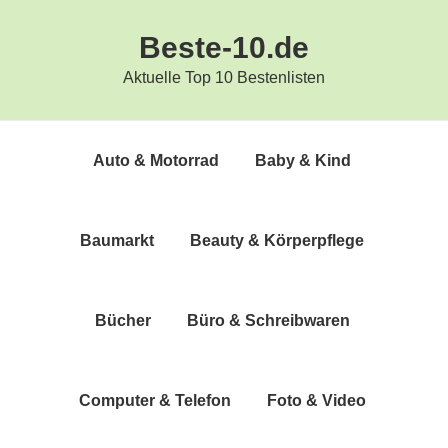
Zur
Zum
Beste-10.de
Hauptnavigation
Inhalt
springen
springen
Aktuelle Top 10 Bestenlisten
Auto & Motorrad
Baby & Kind
Bau­markt
Beau­ty & Körperpflege
Bücher
Büro & Schreibwaren
Com­pu­ter & Telefon
Foto & Video