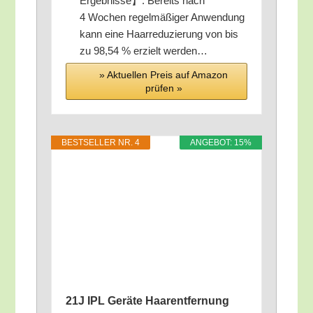
Ergeb­nis­se】: Bereits nach
4 Wochen regel­mä­ßi­ger Anwen­dung
kann eine Haar­re­du­zie­rung von bis
zu 98,54 % erzielt werden…
» Aktu­el­len Preis auf Ama­zon
prü­fen »
BEST­SEL­LER NR. 4
ANGE­BOT: 15%
21J IPL Gerä­te Haar­ent­fer­nung