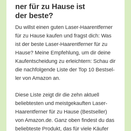
ner für zu Hau­se ist
der beste?
Du willst einen guten Laser-Haar­ent­fer­ner
für zu Hau­se kau­fen und fragst dich: Was
ist der bes­te Laser-Haar­ent­fer­ner für zu
Hau­se? Mei­ne Emp­feh­lung, um dir dei­ne
Kauf­ent­schei­dung zu erleich­tern: Schau dir
die nach­fol­gen­de Lis­te der Top 10 Best­sel­
ler von Ama­zon an.
Die­se Lis­te zeigt dir die zehn aktu­ell
belieb­tes­ten und meist­ge­kauf­ten Laser-
Haar­ent­fer­ner für zu Hau­se (Best­sel­ler)
von Amazon.de. Ganz oben fin­dest du das
belieb­tes­te Pro­dukt, das für vie­le Käu­fer