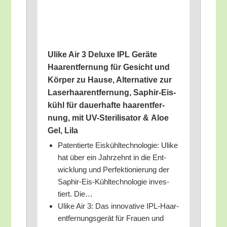
Ulike Air 3 Delu­xe IPL Gerä­te
Haar­ent­fer­nung für Gesicht und
Kör­per zu Hau­se, Alter­na­ti­ve zur
Laser­haar­ent­fer­nung, Saphir-Eis­
kühl für dau­er­haf­te haar­ent­fer­
nung, mit UV-Ste­ri­li­sa­tor & Aloe
Gel, Lila
Paten­tier­te Eis­kühl­tech­no­lo­gie: Ulike
hat über ein Jahr­zehnt in die Ent­
wick­lung und Per­fek­tio­nie­rung der
Saphir-Eis-Kühl­tech­no­lo­gie inves­
tiert. Die…
Ulike Air 3: Das inno­va­ti­ve IPL-Haar­
ent­fer­nungs­ge­rät für Frau­en und