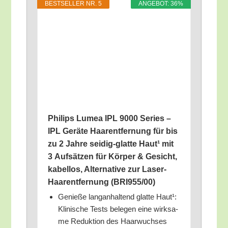
BEST­SEL­LER NR. 5
ANGE­BOT: 36%
Phil­ips Lumea IPL 9000 Series –
IPL Gerä­te Haar­ent­fer­nung für bis
zu 2 Jah­re sei­dig-glat­te Haut¹ mit
3 Auf­sät­zen für Kör­per & Gesicht,
kabel­los, Alter­na­ti­ve zur Laser-
Haar­ent­fer­nung (BRI955/​00)
Genie­ße lang­an­hal­tend glat­te Haut¹:
Kli­ni­sche Tests bele­gen eine wirk­sa­
me Reduk­ti­on des Haar­wuch­ses