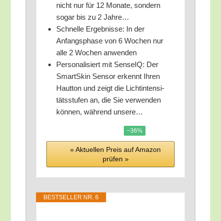
nicht nur für 12 Mona­te, son­dern
sogar bis zu 2 Jahre…
Schnel­le Ergeb­nis­se: In der
Anfangs­pha­se von 6 Wochen nur
alle 2 Wochen anwenden
Per­so­na­li­siert mit Sen­seIQ: Der
SmartS­kin Sen­sor erkennt Ihren
Haut­ton und zeigt die Licht­in­ten­si­
täts­stu­fen an, die Sie ver­wen­den
kön­nen, wäh­rend unsere…
−36%
» Aktu­el­len Preis auf Ama­zon
prü­fen »
BEST­SEL­LER NR. 6