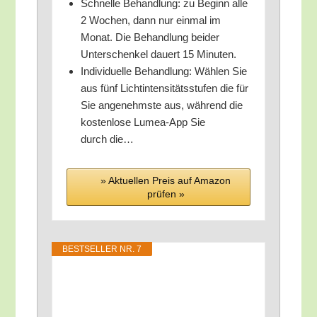
Schnel­le Behand­lung: zu Beginn alle
2 Wochen, dann nur ein­mal im
Monat. Die Behand­lung bei­der
Unter­schen­kel dau­ert 15 Minuten.
Indi­vi­du­el­le Behand­lung: Wäh­len Sie
aus fünf Licht­in­ten­si­täts­stu­fen die für
Sie ange­nehms­te aus, wäh­rend die
kos­ten­lo­se Lumea-App Sie
durch die…
» Aktu­el­len Preis auf Ama­zon
prü­fen »
BEST­SEL­LER NR. 7