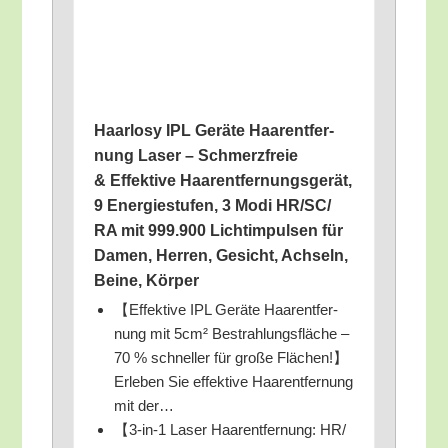
Haar­lo­sy IPL Gerä­te Haar­ent­fer­
nung Laser – Schmerz­freie
& Effek­ti­ve Haar­ent­fer­nungs­ge­rät,
9 Ener­gie­stu­fen, 3 Modi HR/​SC/​
RA mit 999.900 Licht­im­pul­sen für
Damen, Her­ren, Gesicht, Ach­seln,
Bei­ne, Körper
【Effek­ti­ve IPL Gerä­te Haar­ent­fer­
nung mit 5cm² Bestrah­lungs­flä­che –
70 % schnel­ler für gro­ße Flächen!】
Erleben Sie effek­ti­ve Haar­ent­fer­nung
mit der…
【3‑in‑1 Laser Haar­ent­fer­nung: HR/​