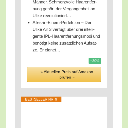
Män­ner. Schmerz­vol­le Haar­ent­fer­
nung gehört der Ver­gan­gen­heit an –
Ulike revolutioniert…
Alles-in-Einem-Per­fek­ti­on – Der
Ulike Air 3 ver­fügt über drei intel­li­
gen­te IPL-Haar­ent­fer­nungs­mo­di und
benö­tigt kei­ne zusätz­li­chen Auf­sät­
ze. Er eignet…
−30%
» Aktu­el­len Preis auf Ama­zon
prü­fen »
BEST­SEL­LER NR. 9