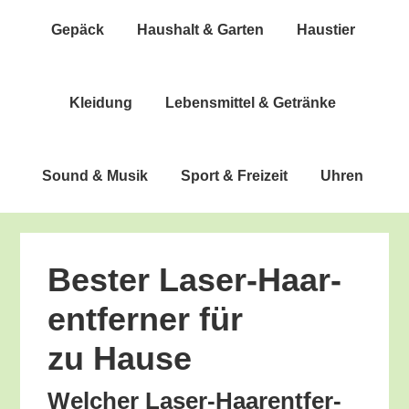
Gepäck
Haus­halt & Garten
Haus­tier
Klei­dung
Lebens­mit­tel & Getränke
Sound & Musik
Sport & Freizeit
Uhren
Bes­ter Laser-Haar­
ent­fer­ner für
zu Hause
Wel­cher Laser-Haar­ent­fer­