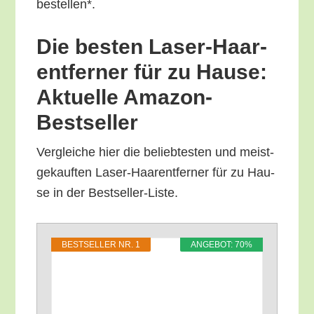
bestellen*.
Die bes­ten Laser-Haar­
ent­fer­ner für zu Hau­se:
Aktu­el­le Amazon-
Bestseller
Ver­glei­che hier die belieb­tes­ten und meist­
ge­kauf­ten Laser-Haar­ent­fer­ner für zu Hau­
se in der Bestseller-Liste.
BEST­SEL­LER NR. 1
ANGE­BOT: 70%