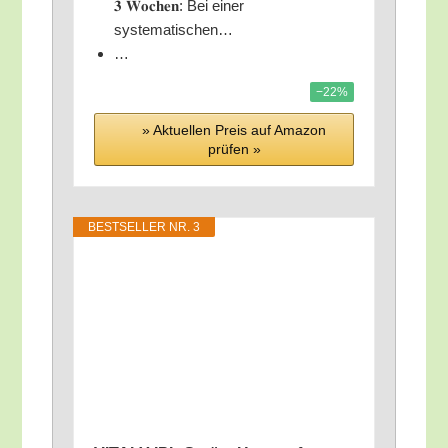
𝟑 𝐖𝐨𝐜𝐡𝐞𝐧: Bei einer
systematischen…
…
−22%
» Aktu­el­len Preis auf Ama­zon
prü­fen »
BEST­SEL­LER NR. 3