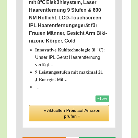
mit 8℃ Eis­kühl­sys­tem, Laser
Haar­ent­fer­nung 9 Stu­fen & 600
NM Rot­licht, LCD-Touch­screen
IPL Haar­ent­fer­nungs­ge­rät für
Frau­en Män­ner, Gesicht Arm Biki­
ni­zo­ne Kör­per, Gold
𝐈𝐧𝐧𝐨𝐯𝐚𝐭𝐢𝐯𝐞 𝐊𝐮̈𝐡𝐥𝐭𝐞𝐜𝐡𝐧𝐨𝐥𝐨𝐠𝐢𝐞 (𝟖 °𝐂):
Unser IPL Gerät Haar­ent­fer­nung
verfügt…
𝟗 𝐋𝐞𝐢𝐬𝐭𝐮𝐧𝐠𝐬𝐬𝐭𝐮𝐟𝐞𝐧 𝐦𝐢𝐭 𝐦𝐚𝐱𝐢𝐦𝐚𝐥 𝟐𝟏
𝐉 𝐄𝐧𝐞𝐫𝐠𝐢𝐞: Mit…
…
−15%
» Aktu­el­len Preis auf Ama­zon
prü­fen »