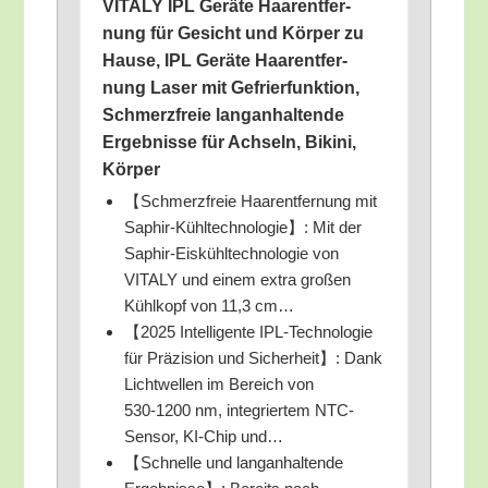
VITALY IPL Gerä­te Haar­ent­fer­
nung für Gesicht und Kör­per zu
Hau­se, IPL Gerä­te Haar­ent­fer­
nung Laser mit Gefrier­funk­ti­on,
Schmerz­freie lang­an­hal­ten­de
Ergeb­nis­se für Ach­seln, Biki­ni,
Körper
【Schmerz­freie Haar­ent­fer­nung mit
Saphir-Kühl­tech­no­lo­gie】: Mit der
Saphir-Eis­kühl­tech­no­lo­gie von
VITALY und einem extra gro­ßen
Kühl­kopf von 11,3 cm…
【2025 Intel­li­gen­te IPL-Tech­no­lo­gie
für Prä­zi­si­on und Sicher­heit】: Dank
Licht­wel­len im Bereich von
530‑1200 nm, inte­grier­tem NTC-
Sen­sor, KI-Chip und…
【Schnel­le und lang­an­hal­ten­de