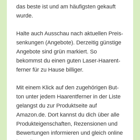
das bes­te ist und am häu­figs­ten gekauft
wurde.
Hal­te auch Aus­schau nach aktu­el­len Preis­
sen­kun­gen (Ange­bo­te). Der­zei­tig güns­ti­ge
Ange­bo­te sind grün mar­kiert. So
bekommst du einen guten Laser-Haar­ent­
fer­ner für zu Hau­se billiger.
Mit einem Klick auf den zuge­hö­ri­gen But­
ton unter jedem Haar­ent­fer­ner in der Lis­te
gelangst du zur Pro­dukt­sei­te auf
Amazon.de. Dort kannst du dich über alle
Pro­duk­tei­gen­schaf­ten, Rezen­sio­nen und
Bewer­tun­gen infor­mie­ren und gleich online