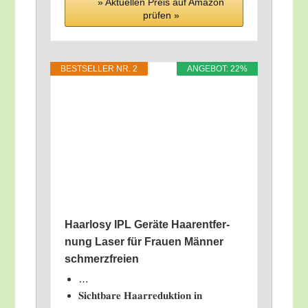
» Aktu­el­len Preis auf Ama­zon
prü­fen »
BEST­SEL­LER NR. 2
ANGE­BOT: 22%
Haar­lo­sy IPL Gerä­te Haar­ent­fer­
nung Laser für Frau­en Män­ner
schmerzfreien
…
𝐒𝐢𝐜𝐡𝐭𝐛𝐚𝐫𝐞 𝐇𝐚𝐚𝐫𝐫𝐞𝐝𝐮𝐤𝐭𝐢𝐨𝐧 𝐢𝐧