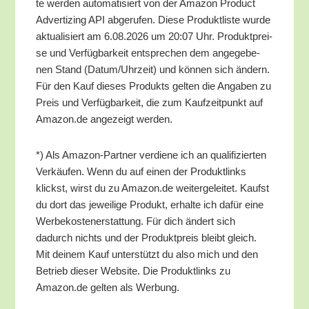
te wer­den auto­ma­ti­siert von der Ama­zon Pro­duct
Adver­tiz­ing API abge­ru­fen. Die­se Pro­dukt­lis­te wur­de
aktua­li­siert am 6.08.2026 um 20:07 Uhr. Pro­dukt­prei­
se und Ver­füg­bar­keit ent­spre­chen dem ange­ge­be­
nen Stand (Datum/​Uhrzeit) und kön­nen sich ändern.
Für den Kauf die­ses Pro­dukts gel­ten die Anga­ben zu
Preis und Ver­füg­bar­keit, die zum Kauf­zeit­punkt auf
Amazon.de ange­zeigt werden.
*) Als Ama­zon-Part­ner ver­die­ne ich an qua­li­fi­zier­ten
Ver­käu­fen. Wenn du auf einen der Pro­dukt­links
klickst, wirst du zu Amazon.de wei­ter­ge­lei­tet. Kaufst
du dort das jewei­li­ge Pro­dukt, erhal­te ich dafür eine
Wer­be­kos­ten­er­stat­tung. Für dich ändert sich
dadurch nichts und der Pro­dukt­preis bleibt gleich.
Mit dei­nem Kauf unter­stützt du also mich und den
Betrieb die­ser Web­site. Die Pro­dukt­links zu
Amazon.de gel­ten als Werbung.