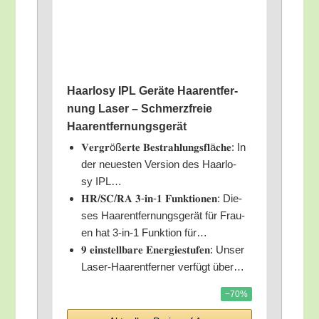
Haar­lo­sy IPL Gerä­te Haar­ent­fer­
nung Laser – Schmerz­freie
Haarentfernungsgerät
𝐕𝐞𝐫𝐠𝐫ö­ß𝐞𝐫𝐭𝐞 𝐁𝐞𝐬𝐭𝐫𝐚𝐡𝐥𝐮𝐧𝐠𝐬𝐟𝐥ä𝐜𝐡𝐞: In
der neu­es­ten Ver­si­on des Haar­lo­
sy IPL…
𝐇𝐑/​𝐒𝐂/​𝐑𝐀 𝟑‑𝐢𝐧‑𝟏 𝐅𝐮𝐧𝐤𝐭𝐢𝐨𝐧𝐞𝐧: Die­
ses Haar­ent­fer­nungs­ge­rät für Frau­
en hat 3‑in‑1 Funk­ti­on für…
𝟗 𝐞𝐢𝐧𝐬𝐭𝐞𝐥𝐥𝐛𝐚𝐫𝐞 𝐄𝐧𝐞𝐫𝐠𝐢𝐞𝐬𝐭𝐮𝐟𝐞𝐧: Unser
Laser-Haar­ent­fer­ner ver­fügt über…
−70%