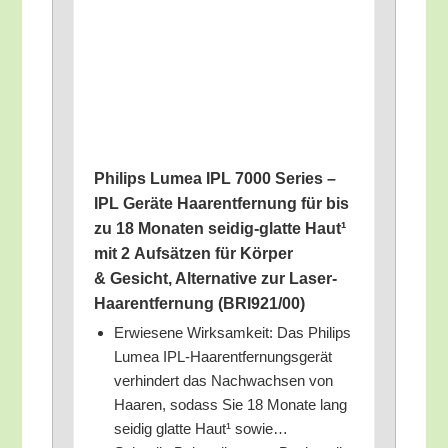
Phil­ips Lumea IPL 7000 Series –
IPL Gerä­te Haar­ent­fer­nung für bis
zu 18 Mona­ten sei­dig-glat­te Haut¹
mit 2 Auf­sät­zen für Kör­per
& Gesicht, Alter­na­ti­ve zur Laser-
Haar­ent­fer­nung (BRI921/​00)
Erwie­se­ne Wirk­sam­keit: Das Phil­ips
Lumea IPL-Haar­ent­fer­nungs­ge­rät
ver­hin­dert das Nach­wach­sen von
Haa­ren, sodass Sie 18 Mona­te lang
sei­dig glat­te Haut¹ sowie…