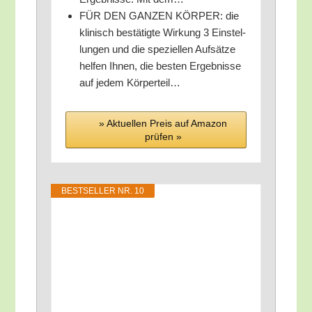
FÜR DEN GANZEN KÖRPER: die
kli­nisch bestä­tig­te Wir­kung 3 Ein­stel­
lun­gen und die spe­zi­el­len Auf­sät­ze
hel­fen Ihnen, die bes­ten Ergeb­nis­se
auf jedem Körperteil…
» Aktu­el­len Preis auf Ama­zon
prü­fen »
BEST­SEL­LER NR. 10