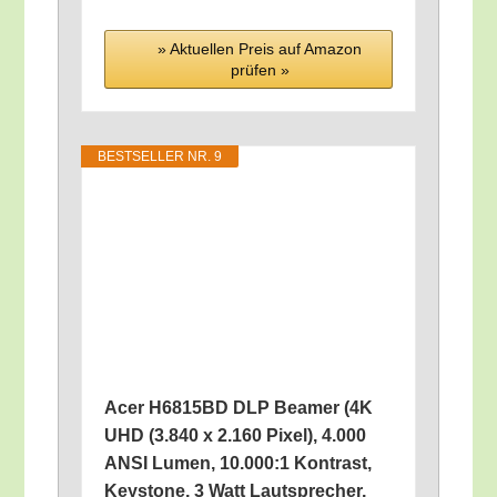
» Aktu­el­len Preis auf Ama­zon
prü­fen »
BEST­SEL­LER NR. 9
Acer H6815BD DLP Bea­mer (4K
UHD (3.840 x 2.160 Pixel), 4.000
ANSI Lumen, 10.000:1 Kon­trast,
Key­stone, 3 Watt Laut­spre­cher,