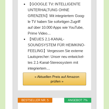
【GOOGLE TV: INTELLIGENTE
UNTERHALTUNG OHNE
GRENZEN】Mit inte­grier­tem Goog­
le TV haben Sie sofor­ti­gen Zugriff
auf über 10.000 Apps wie You­Tube,
Prime Video…
【NEUES 2.1‑KANAL-
SOUNDSYSTEM FÜR HEIMKINO-
FEELING】Vergessen Sie exter­ne
Laut­spre­cher: Unser neu ent­wi­ckel­
tes 2.1‑Kanal-Stereosystem mit
integriertem…
» Aktu­el­len Preis auf Ama­zon
prü­fen »
BEST­SEL­LER NR. 5
ANGE­BOT: 7%