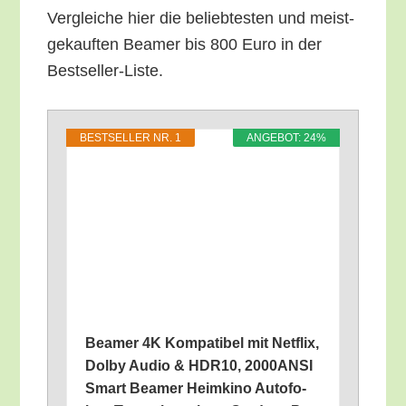
Ver­glei­che hier die belieb­tes­ten und meist­
ge­kauf­ten Bea­mer bis 800 Euro in der
Bestseller-Liste.
BEST­SEL­LER NR. 1
ANGE­BOT: 24%
Bea­mer 4K Kom­pa­ti­bel mit Net­flix,
Dol­by Audio & HDR10, 2000ANSI
Smart Bea­mer Heim­ki­no Auto­fo­