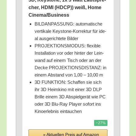
cher, HDMI (HDCP)) weiß, Home
Cinema/​Business
BILDANPASSUNG: auto­ma­ti­sche
ver­ti­ka­le Key­stone-Kor­rek­tur für ide­
al aus­ge­rich­te­te Bilder
PROJEKTIONSMODUS: fle­xi­ble
Instal­la­ti­on vor oder hin­ter der Lein­
wand auf einem Tisch oder an der
Decke PROJEKTIONSDISTANZ: in
einem Abstand von 1,00 – 10,00 m
3D FUNKTION: Schaf­fen sie sich
ihr 3D Heim­ki­no mit einer 3D DLP
Bril­le einem 3D Abspiel­ge­rät wie PC
oder 3D Blu-Ray Play­er sofort ins
Kino­er­leb­nis eintauchen
−27%
» Aktu­el­len Preis auf Ama­zon