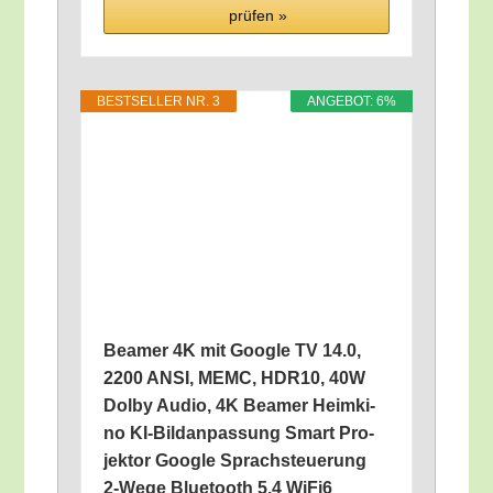
prü­fen »
BEST­SEL­LER NR. 3
ANGE­BOT: 6%
Bea­mer 4K mit Goog­le TV 14.0,
2200 ANSI, MEMC, HDR10, 40W
Dol­by Audio, 4K Bea­mer Heim­ki­
no KI-Bild­an­pas­sung Smart Pro­
jek­tor Goog­le Sprach­steue­rung
2‑Wege Blue­tooth 5.4 WiFi6