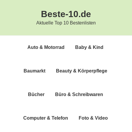
Zur
Zum
Beste-10.de
Hauptnavigation
Inhalt
springen
springen
Aktuelle Top 10 Bestenlisten
Auto & Motorrad
Baby & Kind
Bau­markt
Beau­ty & Körperpflege
Bücher
Büro & Schreibwaren
Com­pu­ter & Telefon
Foto & Video