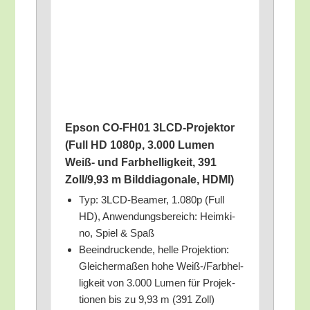
Epson CO-FH01 3LCD-Pro­jek­tor
(Full HD 1080p, 3.000 Lumen
Weiß- und Farb­hel­lig­keit, 391
Zoll/9,93 m Bild­dia­go­na­le, HDMI)
Typ: 3LCD-Bea­mer, 1.080p (Full
HD), Anwen­dungs­be­reich: Heim­ki­
no, Spiel & Spaß
Beein­dru­cken­de, hel­le Pro­jek­ti­on:
Glei­cher­ma­ßen hohe Weiß-/Farb­hel­
lig­keit von 3.000 Lumen für Pro­jek­
tio­nen bis zu 9,93 m (391 Zoll)