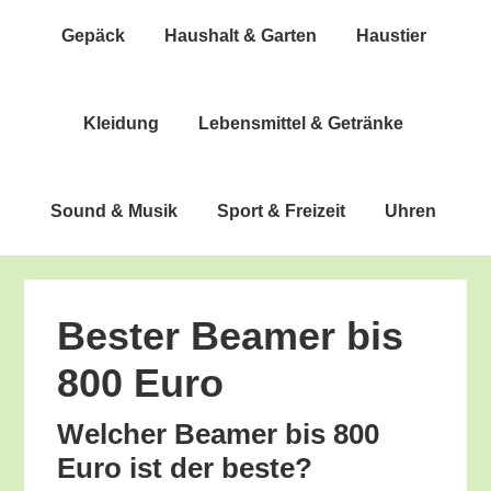
Gepäck
Haus­halt & Garten
Haus­tier
Klei­dung
Lebens­mit­tel & Getränke
Sound & Musik
Sport & Freizeit
Uhren
Bes­ter Bea­mer bis
800 Euro
Wel­cher Bea­mer bis 800
Euro ist der beste?