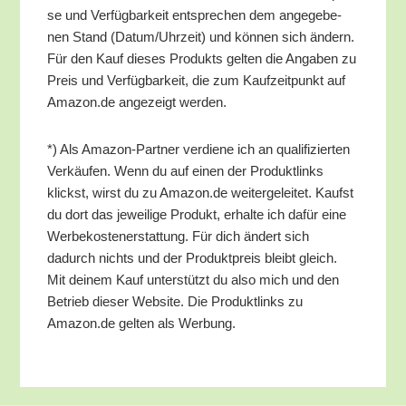
se und Ver­füg­bar­keit ent­spre­chen dem ange­ge­be­
nen Stand (Datum/​Uhrzeit) und kön­nen sich ändern.
Für den Kauf die­ses Pro­dukts gel­ten die Anga­ben zu
Preis und Ver­füg­bar­keit, die zum Kauf­zeit­punkt auf
Amazon.de ange­zeigt werden.
*) Als Ama­zon-Part­ner ver­die­ne ich an qua­li­fi­zier­ten
Ver­käu­fen. Wenn du auf einen der Pro­dukt­links
klickst, wirst du zu Amazon.de wei­ter­ge­lei­tet. Kaufst
du dort das jewei­li­ge Pro­dukt, erhal­te ich dafür eine
Wer­be­kos­ten­er­stat­tung. Für dich ändert sich
dadurch nichts und der Pro­dukt­preis bleibt gleich.
Mit dei­nem Kauf unter­stützt du also mich und den
Betrieb die­ser Web­site. Die Pro­dukt­links zu
Amazon.de gel­ten als Werbung.