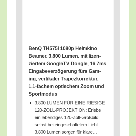
BenQ TH575i 1080p Heim­ki­no
Bea­mer, 3.800 Lumen, mit lizen­
zier­tem Goo­gleTV Don­gle, 16.7ms
Ein­ga­be­ver­zö­ge­rung fürs Gam­
ing, ver­ti­ka­ler Tra­pez­kor­rek­tur,
1.1‑fachem opti­schem Zoom und
Sportmodus
3.800 LUMEN FÜR EINE RIESIGE
120-ZOLL-PROJEKTION: Erle­be
ein leben­di­ges 120-Zoll-Groß­bild,
selbst bei ein­ge­schal­te­tem Licht.
3.800 Lumen sor­gen für klare…