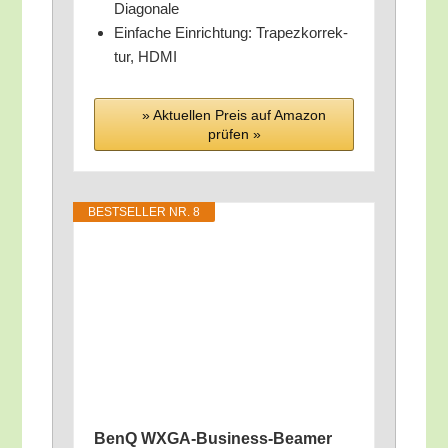
Diagonale
Ein­fa­che Ein­rich­tung: Tra­pez­kor­rek­
tur, HDMI
» Aktu­el­len Preis auf Ama­zon
prü­fen »
BEST­SEL­LER NR. 8
BenQ WXGA-Busi­ness-Bea­mer