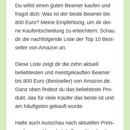
Du willst einen guten Bea­mer kau­fen und
fragst dich: Was ist der bes­te Bea­mer bis
800 Euro? Mei­ne Emp­feh­lung, um dir dei­
ne Kauf­ent­schei­dung zu erleich­tern: Schau
dir die nach­fol­gen­de Lis­te der Top 10 Best­
sel­ler von Ama­zon an.
Die­se Lis­te zeigt dir die zehn aktu­ell
belieb­tes­ten und meist­ge­kauf­ten Bea­mer
bis 800 Euro (Best­sel­ler) von Amazon.de.
Ganz oben fin­dest du das belieb­tes­te Pro­
dukt, das für vie­le Käu­fer das bes­te ist und
am häu­figs­ten gekauft wurde.
Hal­te auch Aus­schau nach aktu­el­len Preis­