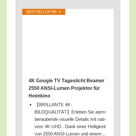
BEST­SEL­LER NR. 4
4K Goog­le TV Tages­licht Bea­mer
2550 ANSI-Lumen Pro­jek­tor für
Heimkino
【BRILLANTE 4K-
BILDQUALITÄT】Erleben Sie atem­
be­rau­ben­de visu­el­le Details mit nati­
vem 4K UHD . Dank einer Hel­lig­keit
von 2550 ANSI-Lumen und einem…