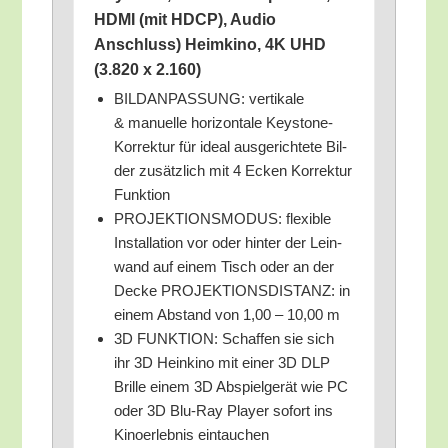
HDMI (mit HDCP), Audio
Anschluss) Heim­ki­no, 4K UHD
(3.820 x 2.160)
BILDANPASSUNG: ver­ti­ka­le
& manu­el­le hori­zon­ta­le Key­stone-
Kor­rek­tur für ide­al aus­ge­rich­te­te Bil­
der zusätz­lich mit 4 Ecken Kor­rek­tur
Funktion
PROJEKTIONSMODUS: fle­xi­ble
Instal­la­ti­on vor oder hin­ter der Lein­
wand auf einem Tisch oder an der
Decke PROJEKTIONSDISTANZ: in
einem Abstand von 1,00 – 10,00 m
3D FUNKTION: Schaf­fen sie sich
ihr 3D Hein­ki­no mit einer 3D DLP
Bril­le einem 3D Abspiel­ge­rät wie PC
oder 3D Blu-Ray Play­er sofort ins
Kino­er­leb­nis eintauchen