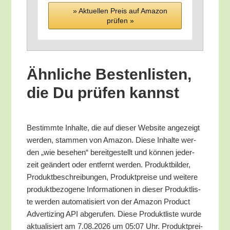
» Aktu­el­len Preis auf Ama­zon
prü­fen »
Ähn­li­che Bes­ten­lis­ten,
die Du prü­fen kannst
Bestimm­te Inhal­te, die auf die­ser Web­site ange­zeigt
wer­den, stam­men von Ama­zon. Die­se Inhal­te wer­
den „wie bese­hen“ bereit­ge­stellt und kön­nen jeder­
zeit geän­dert oder ent­fernt wer­den. Pro­dukt­bil­der,
Pro­dukt­be­schrei­bun­gen, Pro­dukt­prei­se und wei­te­re
pro­dukt­be­zo­ge­ne Infor­ma­tio­nen in die­ser Pro­dukt­lis­
te wer­den auto­ma­ti­siert von der Ama­zon Pro­duct
Adver­tiz­ing API abge­ru­fen. Die­se Pro­dukt­lis­te wur­de
aktua­li­siert am 7.08.2026 um 05:07 Uhr. Pro­dukt­prei­