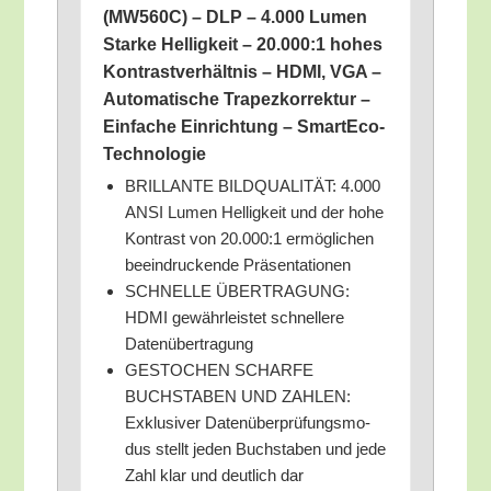
(MW560C) – DLP – 4.000 Lumen
Star­ke Hel­lig­keit – 20.000:1 hohes
Kon­trast­ver­hält­nis – HDMI, VGA –
Auto­ma­ti­sche Tra­pez­kor­rek­tur –
Ein­fa­che Ein­rich­tung – SmartEco-
Technologie
BRILLANTE BILDQUALITÄT: 4.000
ANSI Lumen Hel­lig­keit und der hohe
Kon­trast von 20.000:1 ermög­li­chen
beein­dru­cken­de Präsentationen
SCHNELLE ÜBERTRAGUNG:
HDMI gewähr­leis­tet schnel­le­re
Datenübertragung
GESTOCHEN SCHARFE
BUCHSTABEN UND ZAHLEN:
Exklu­si­ver Daten­über­prü­fungs­mo­
dus stellt jeden Buch­sta­ben und jede
Zahl klar und deut­lich dar