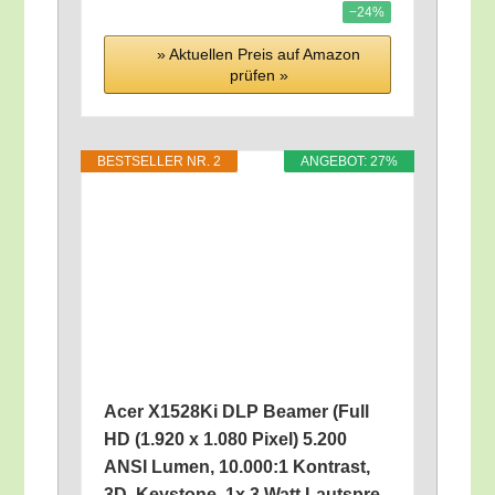
−24%
» Aktu­el­len Preis auf Ama­zon
prü­fen »
BEST­SEL­LER NR. 2
ANGE­BOT: 27%
Acer X1528Ki DLP Bea­mer (Full
HD (1.920 x 1.080 Pixel) 5.200
ANSI Lumen, 10.000:1 Kon­trast,
3D, Key­stone, 1x 3 Watt Laut­spre­