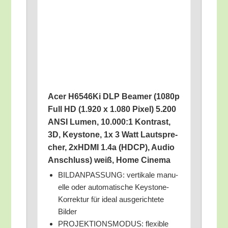
Acer H6546Ki DLP Bea­mer (1080p
Full HD (1.920 x 1.080 Pixel) 5.200
ANSI Lumen, 10.000:1 Kon­trast,
3D, Key­stone, 1x 3 Watt Laut­spre­
cher, 2xHDMI 1.4a (HDCP), Audio
Anschluss) weiß, Home Cinema
BILDANPASSUNG: ver­ti­ka­le manu­
el­le oder auto­ma­ti­sche Key­stone-
Kor­rek­tur für ide­al aus­ge­rich­te­te
Bilder
PROJEKTIONSMODUS: fle­xi­ble