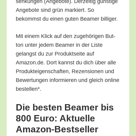
sen­kun­gen (Ange­bo­te). Der­zei­tig güns­ti­ge
Ange­bo­te sind grün mar­kiert. So
bekommst du einen guten Bea­mer billiger.
Mit einem Klick auf den zuge­hö­ri­gen But­
ton unter jedem Bea­mer in der Lis­te
gelangst du zur Pro­dukt­sei­te auf
Amazon.de. Dort kannst du dich über alle
Pro­duk­tei­gen­schaf­ten, Rezen­sio­nen und
Bewer­tun­gen infor­mie­ren und gleich online
bestellen*.
Die bes­ten Bea­mer bis
800 Euro: Aktu­el­le
Amazon-Bestseller