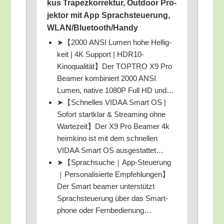
kus Tra­pez­kor­rek­tur, Out­door Pro­
jek­tor mit App Sprach­steue­rung,
WLAN/​Bluetooth/​Handy
➤【2000 ANSI Lumen hohe Hel­lig­
keit | 4K Sup­port | HDR10-
Kinoqualität】Der TOPTRO X9 Pro
Bea­mer kom­bi­niert 2000 ANSI
Lumen, nati­ve 1080P Full HD und…
➤【Schnel­les VIDAA Smart OS |
Sofort start­klar & Strea­ming ohne
Wartezeit】Der X9 Pro Bea­mer 4k
heim­ki­no ist mit dem schnel­len
VIDAA Smart OS ausgestattet…
➤【Sprachsuche｜App-Steuerung
｜Personalisierte Empfehlungen】
Der Smart bea­mer unter­stützt
Sprach­steue­rung über das Smart­
phone oder Fernbedienung…