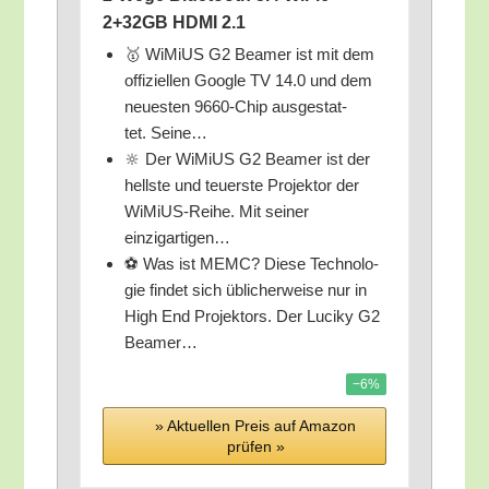
2+32GB HDMI 2.1
🥇 WiMi­US G2 Bea­mer ist mit dem
offi­zi­el­len Goog­le TV 14.0 und dem
neu­es­ten 9660-Chip aus­ge­stat­
tet. Seine…
🔆 Der WiMi­US G2 Bea­mer ist der
hells­te und teu­ers­te Pro­jek­tor der
WiMi­US-Rei­he. Mit sei­ner
einzigartigen…
⚽️ Was ist MEMC? Die­se Tech­no­lo­
gie fin­det sich übli­cher­wei­se nur in
High End Pro­jek­tors. Der Luciky G2
Beamer…
−6%
» Aktu­el­len Preis auf Ama­zon
prü­fen »