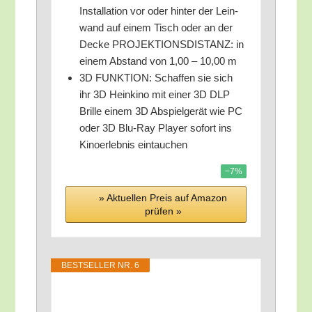
Instal­la­ti­on vor oder hin­ter der Lein­
wand auf einem Tisch oder an der
Decke PROJEKTIONSDISTANZ: in
einem Abstand von 1,00 – 10,00 m
3D FUNKTION: Schaf­fen sie sich
ihr 3D Hein­ki­no mit einer 3D DLP
Bril­le einem 3D Abspiel­ge­rät wie PC
oder 3D Blu-Ray Play­er sofort ins
Kino­er­leb­nis eintauchen
−7%
» Aktu­el­len Preis auf Ama­zon
prü­fen »
BEST­SEL­LER NR. 6