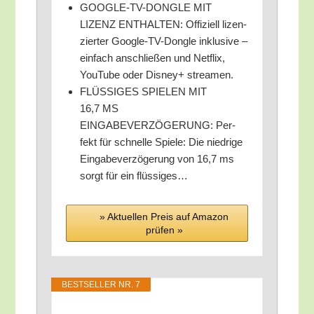
GOOGLE-TV-DONGLE MIT
LIZENZ ENTHALTEN: Offi­zi­ell lizen­
zier­ter Goog­le-TV-Don­gle inklu­si­ve –
ein­fach anschlie­ßen und Net­flix,
You­Tube oder Dis­ney+ streamen.
FLÜSSIGES SPIELEN MIT
16,7 MS
EINGABEVERZÖGERUNG: Per­
fekt für schnel­le Spie­le: Die nied­ri­ge
Ein­ga­be­ver­zö­ge­rung von 16,7 ms
sorgt für ein flüssiges…
» Aktu­el­len Preis auf Ama­zon
prü­fen »
BEST­SEL­LER NR. 7