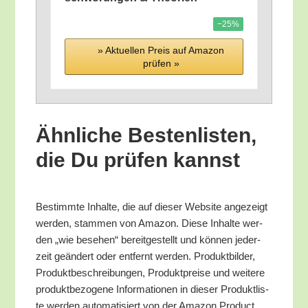
−25%
» Aktu­el­len Preis auf Ama­zon
prü­fen »
Ähn­li­che Bes­ten­lis­ten,
die Du prü­fen kannst
Bestimm­te Inhal­te, die auf die­ser Web­site ange­zeigt
wer­den, stam­men von Ama­zon. Die­se Inhal­te wer­
den „wie bese­hen“ bereit­ge­stellt und kön­nen jeder­
zeit geän­dert oder ent­fernt wer­den. Pro­dukt­bil­der,
Pro­dukt­be­schrei­bun­gen, Pro­dukt­prei­se und wei­te­re
pro­dukt­be­zo­ge­ne Infor­ma­tio­nen in die­ser Pro­dukt­lis­
te wer­den auto­ma­ti­siert von der Ama­zon Pro­duct