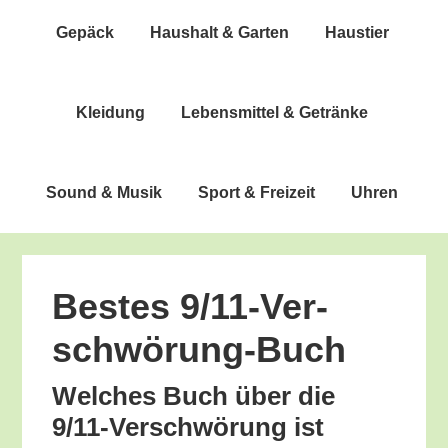
Gepäck
Haus­halt & Garten
Haus­tier
Klei­dung
Lebens­mit­tel & Getränke
Sound & Musik
Sport & Freizeit
Uhren
Bes­tes 9/11-Ver­
schwö­rung-Buch
Wel­ches Buch über die
9/11-Ver­schwö­rung ist