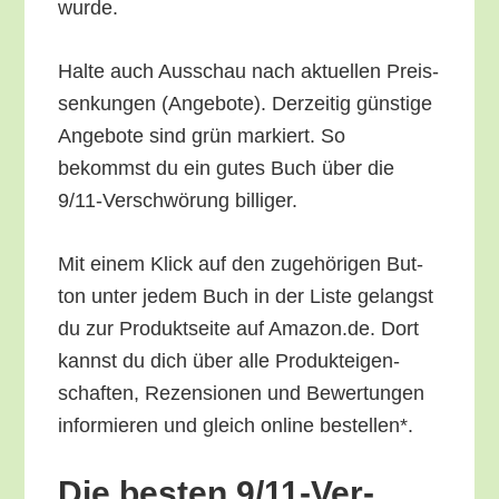
wurde.
Hal­te auch Aus­schau nach aktu­el­len Preis­
sen­kun­gen (Ange­bo­te). Der­zei­tig güns­ti­ge
Ange­bo­te sind grün mar­kiert. So
bekommst du ein gutes Buch über die
9/11-Ver­schwö­rung billiger.
Mit einem Klick auf den zuge­hö­ri­gen But­
ton unter jedem Buch in der Lis­te gelangst
du zur Pro­dukt­sei­te auf Amazon.de. Dort
kannst du dich über alle Pro­duk­tei­gen­
schaf­ten, Rezen­sio­nen und Bewer­tun­gen
infor­mie­ren und gleich online bestellen*.
Die bes­ten 9/11-Ver­