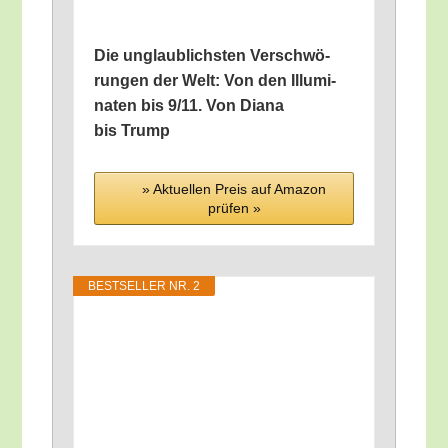
Die unglaub­lichs­ten Ver­schwö­
run­gen der Welt: Von den Illu­mi­
na­ten bis 9/​11. Von Dia­na
bis Trump
» Aktu­el­len Preis auf Ama­zon
prü­fen »
BEST­SEL­LER NR. 2