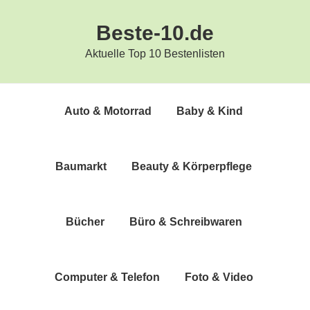
Zur
Zum
Beste-10.de
Hauptnavigation
Inhalt
springen
springen
Aktuelle Top 10 Bestenlisten
Auto & Motorrad
Baby & Kind
Bau­markt
Beau­ty & Körperpflege
Bücher
Büro & Schreibwaren
Com­pu­ter & Telefon
Foto & Video