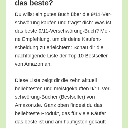
das beste?
Du willst ein gutes Buch über die 9/11-Ver­
schwö­rung kau­fen und fragst dich: Was ist
das bes­te 9/11-Ver­schwö­rung-Buch? Mei­
ne Emp­feh­lung, um dir dei­ne Kauf­ent­
schei­dung zu erleich­tern: Schau dir die
nach­fol­gen­de Lis­te der Top 10 Best­sel­ler
von Ama­zon an.
Die­se Lis­te zeigt dir die zehn aktu­ell
belieb­tes­ten und meist­ge­kauf­ten 9/11-Ver­
schwö­rung-Bücher (Best­sel­ler) von
Amazon.de. Ganz oben fin­dest du das
belieb­tes­te Pro­dukt, das für vie­le Käu­fer
das bes­te ist und am häu­figs­ten gekauft