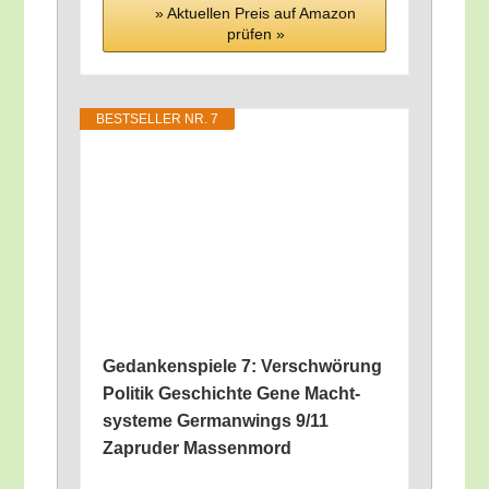
» Aktu­el­len Preis auf Ama­zon
prü­fen »
BEST­SEL­LER NR. 7
Gedan­ken­spie­le 7: Ver­schwö­rung
Poli­tik Geschich­te Gene Macht­
sys­te­me Ger­man­wings 9/​11
Zapru­der Massenmord