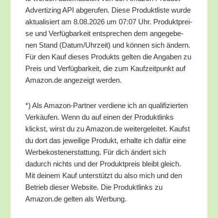
Adver­tiz­ing API abge­ru­fen. Die­se Pro­dukt­lis­te wur­de
aktua­li­siert am 8.08.2026 um 07:07 Uhr. Pro­dukt­prei­
se und Ver­füg­bar­keit ent­spre­chen dem ange­ge­be­
nen Stand (Datum/​Uhrzeit) und kön­nen sich ändern.
Für den Kauf die­ses Pro­dukts gel­ten die Anga­ben zu
Preis und Ver­füg­bar­keit, die zum Kauf­zeit­punkt auf
Amazon.de ange­zeigt werden.
*) Als Ama­zon-Part­ner ver­die­ne ich an qua­li­fi­zier­ten
Ver­käu­fen. Wenn du auf einen der Pro­dukt­links
klickst, wirst du zu Amazon.de wei­ter­ge­lei­tet. Kaufst
du dort das jewei­li­ge Pro­dukt, erhal­te ich dafür eine
Wer­be­kos­ten­er­stat­tung. Für dich ändert sich
dadurch nichts und der Pro­dukt­preis bleibt gleich.
Mit dei­nem Kauf unter­stützt du also mich und den
Betrieb die­ser Web­site. Die Pro­dukt­links zu
Amazon.de gel­ten als Werbung.