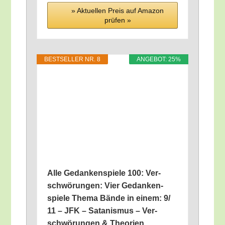
» Aktu­el­len Preis auf Ama­zon
prü­fen »
BEST­SEL­LER NR. 8
ANGE­BOT: 25%
Alle Gedan­ken­spie­le 100: Ver­
schwö­run­gen: Vier Gedan­ken­
spie­le The­ma Bän­de in einem: 9/​
11 – JFK – Sata­nis­mus – Ver­
schwö­run­gen & Theorien