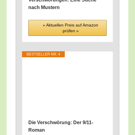
nach Mustern
» Aktu­el­len Preis auf Ama­zon
prü­fen »
BEST­SEL­LER NR. 4
Die Ver­schwö­rung: Der 9/11-
Roman