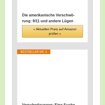
Die ame­ri­ka­ni­sche Ver­schwö­
rung: 9/​11 und ande­re Lügen
» Aktu­el­len Preis auf Ama­zon
prü­fen »
BEST­SEL­LER NR. 3
Ver­schwö­run­gen: Eine Suche