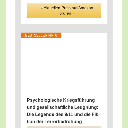
» Aktu­el­len Preis auf Ama­zon
prü­fen »
BEST­SEL­LER NR. 6
Psy­cho­lo­gi­sche Kriegs­füh­rung
und gesell­schaft­li­che Leug­nung:
Die Legen­de des 9/​11 und die Fik­
ti­on der Terrorbedrohung