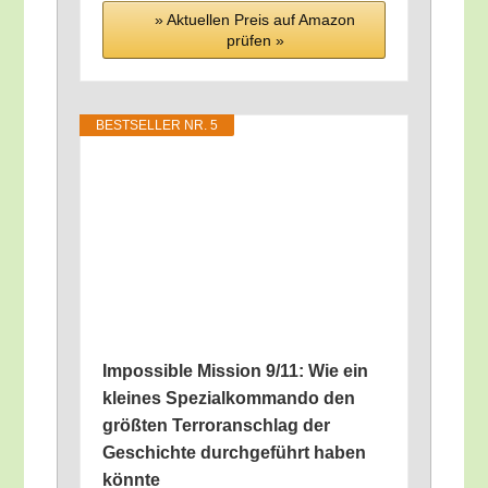
» Aktu­el­len Preis auf Ama­zon
prü­fen »
BEST­SEL­LER NR. 5
Impos­si­ble Mis­si­on 9/​11: Wie ein
klei­nes Spe­zi­al­kom­man­do den
größ­ten Ter­ror­an­schlag der
Geschich­te durch­ge­führt haben
könnte