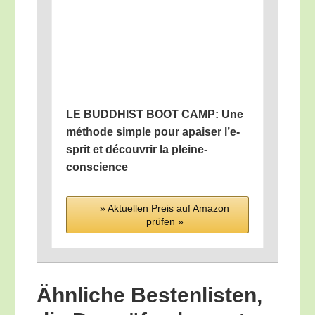
LE BUDDHIST BOOT CAMP: Une
métho­de simp­le pour apai­ser l’e­
sprit et décou­vr­ir la pleine-
conscience
» Aktu­el­len Preis auf Ama­zon
prü­fen »
Ähn­li­che Bes­ten­lis­ten,