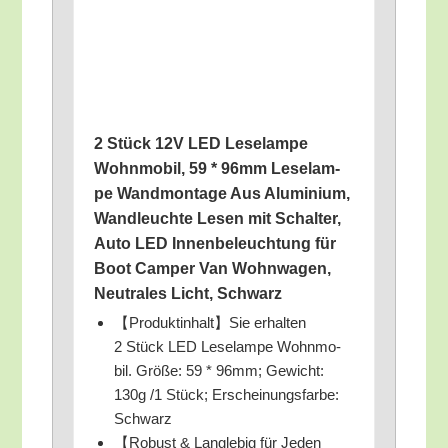
2 Stück 12V LED Lese­lam­pe
Wohn­mo­bil, 59 * 96mm Lese­lam­
pe Wand­mon­ta­ge Aus Alu­mi­ni­um,
Wand­leuch­te Lesen mit Schal­ter,
Auto LED Innen­be­leuch­tung für
Boot Cam­per Van Wohn­wa­gen,
Neu­tra­les Licht, Schwarz
【Produktinhalt】Sie erhal­ten
2 Stück LED Lese­lam­pe Wohn­mo­
bil. Grö­ße: 59 * 96mm; Gewicht:
130g /​1 Stück; Erschei­nungs­far­be:
Schwarz
【Robust & Lang­le­big für Jeden