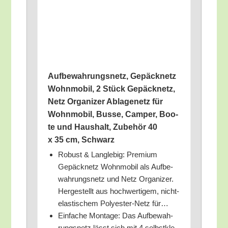
Auf­be­wah­rungs­netz, Gepäck­netz
Wohn­mo­bil, 2 Stück Gepäck­netz,
Netz Orga­ni­zer Abla­ge­netz für
Wohn­mo­bil, Bus­se, Cam­per, Boo­
te und Haus­halt, Zube­hör 40
x 35 cm, Schwarz
Robust & Lang­le­big: Pre­mi­um
Gepäck­netz Wohn­mo­bil als Auf­be­
wah­rungs­netz und Netz Orga­ni­zer.
Her­ge­stellt aus hoch­wer­ti­gem, nicht-
elas­ti­schem Poly­es­ter-Netz für…
Ein­fa­che Mon­ta­ge: Das Auf­be­wah­
rungs­netz lässt sich mit 4 selbst­kle­