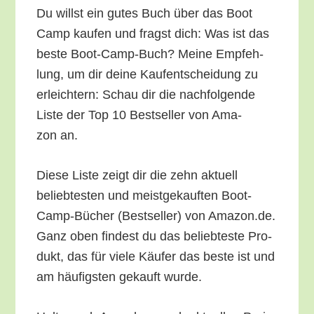
Du willst ein gutes Buch über das Boot
Camp kau­fen und fragst dich: Was ist das
bes­te Boot-Camp-Buch? Mei­ne Emp­feh­
lung, um dir dei­ne Kauf­ent­schei­dung zu
erleich­tern: Schau dir die nach­fol­gen­de
Lis­te der Top 10 Best­sel­ler von Ama­
zon an.
Die­se Lis­te zeigt dir die zehn aktu­ell
belieb­tes­ten und meist­ge­kauf­ten Boot-
Camp-Bücher (Best­sel­ler) von Amazon.de.
Ganz oben fin­dest du das belieb­tes­te Pro­
dukt, das für vie­le Käu­fer das bes­te ist und
am häu­figs­ten gekauft wurde.