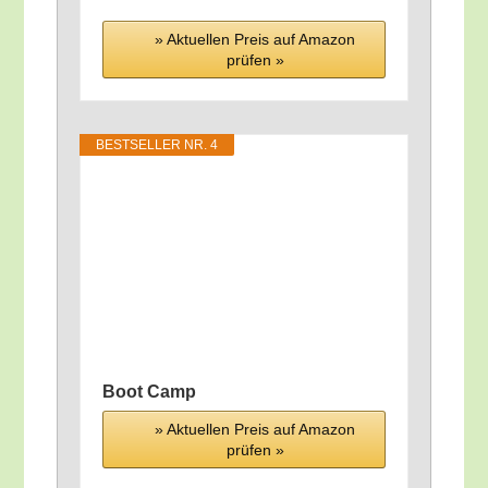
» Aktu­el­len Preis auf Ama­zon
prü­fen »
BEST­SEL­LER NR. 4
Boot Camp
» Aktu­el­len Preis auf Ama­zon
prü­fen »