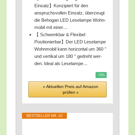
Einsatz】Konzipiert für den
anspruchs­vol­len Ein­satz, über­zeugt
die Beho­gan LED Lese­lam­pe Wohn­
mo­bil mit einer…
【 Schwenk­bar & Fle­xi­bel
Positionierbar】Der LED Lese­lam­pe
Wohn­mo­bil kann hori­zon­tal um 360 °
und ver­ti­kal um 180 ° gedreht wer­
den. Ide­al als Leselampe…
−5%
» Aktu­el­len Preis auf Ama­zon
prü­fen »
BEST­SEL­LER NR. 10