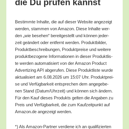
die Du prü­fen kannst
Bestimm­te Inhal­te, die auf die­ser Web­site ange­zeigt
wer­den, stam­men von Ama­zon. Die­se Inhal­te wer­
den „wie bese­hen“ bereit­ge­stellt und kön­nen jeder­
zeit geän­dert oder ent­fernt wer­den. Pro­dukt­bil­der,
Pro­dukt­be­schrei­bun­gen, Pro­dukt­prei­se und wei­te­re
pro­dukt­be­zo­ge­ne Infor­ma­tio­nen in die­ser Pro­dukt­lis­
te wer­den auto­ma­ti­siert von der Ama­zon Pro­duct
Adver­tiz­ing API abge­ru­fen. Die­se Pro­dukt­lis­te wur­de
aktua­li­siert am 6.08.2026 um 15:07 Uhr. Pro­dukt­prei­
se und Ver­füg­bar­keit ent­spre­chen dem ange­ge­be­
nen Stand (Datum/​Uhrzeit) und kön­nen sich ändern.
Für den Kauf die­ses Pro­dukts gel­ten die Anga­ben zu
Preis und Ver­füg­bar­keit, die zum Kauf­zeit­punkt auf
Amazon.de ange­zeigt werden.
*) Als Ama­zon-Part­ner ver­die­ne ich an qua­li­fi­zier­ten