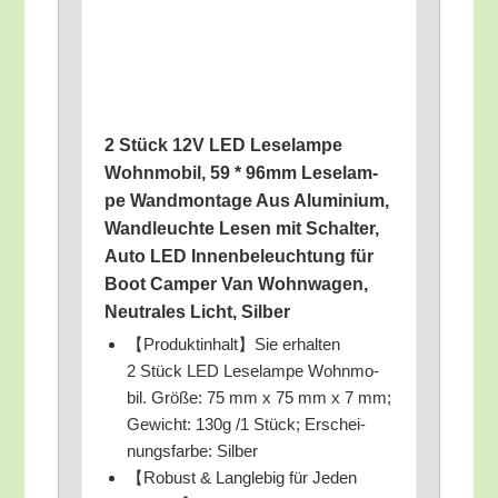
2 Stück 12V LED Lese­lam­pe
Wohn­mo­bil, 59 * 96mm Lese­lam­
pe Wand­mon­ta­ge Aus Alu­mi­ni­um,
Wand­leuch­te Lesen mit Schal­ter,
Auto LED Innen­be­leuch­tung für
Boot Cam­per Van Wohn­wa­gen,
Neu­tra­les Licht, Silber
【Produktinhalt】Sie erhal­ten
2 Stück LED Lese­lam­pe Wohn­mo­
bil. Grö­ße: 75 mm x 75 mm x 7 mm;
Gewicht: 130g /​1 Stück; Erschei­
nungs­far­be: Silber
【Robust & Lang­le­big für Jeden