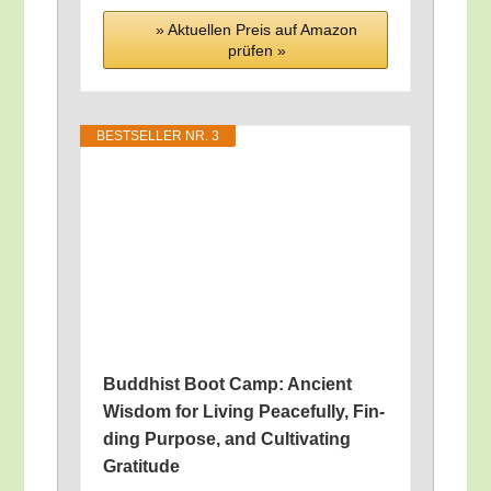
» Aktu­el­len Preis auf Ama­zon
prü­fen »
BEST­SEL­LER NR. 3
Bud­dhist Boot Camp: Anci­ent
Wis­dom for Living Peaceful­ly, Fin­
ding Pur­po­se, and Cul­ti­vat­ing
Gratitude