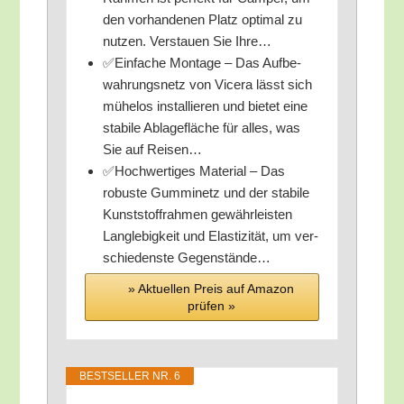
den vor­han­de­nen Platz opti­mal zu
nut­zen. Ver­stau­en Sie Ihre…
✅Ein­fa­che Mon­ta­ge – Das Auf­be­
wah­rungs­netz von Vice­ra lässt sich
mühe­los instal­lie­ren und bie­tet eine
sta­bi­le Abla­ge­flä­che für alles, was
Sie auf Reisen…
✅Hoch­wer­ti­ges Mate­ri­al – Das
robus­te Gum­mi­netz und der sta­bi­le
Kunst­stoff­rah­men gewähr­leis­ten
Lang­le­big­keit und Elas­ti­zi­tät, um ver­
schie­dens­te Gegenstände…
» Aktu­el­len Preis auf Ama­zon
prü­fen »
BEST­SEL­LER NR. 6