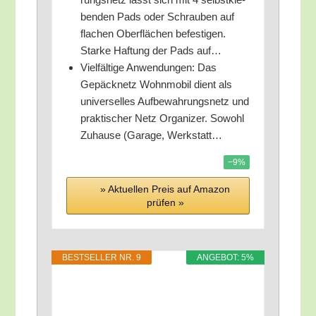
ben­den Pads oder Schrau­ben auf
fla­chen Ober­flä­chen befes­ti­gen.
Star­ke Haf­tung der Pads auf…
Viel­fäl­ti­ge Anwen­dun­gen: Das
Gepäck­netz Wohn­mo­bil dient als
uni­ver­sel­les Auf­be­wah­rungs­netz und
prak­ti­scher Netz Orga­ni­zer. Sowohl
Zuhau­se (Gara­ge, Werkstatt…
−9%
» Aktu­el­len Preis auf Ama­zon
prü­fen »
BEST­SEL­LER NR. 9
ANGE­BOT: 5%