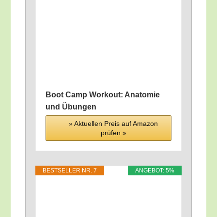
Boot Camp Work­out: Ana­to­mie
und Übungen
» Aktu­el­len Preis auf Ama­zon
prü­fen »
BEST­SEL­LER NR. 7
ANGE­BOT: 5%