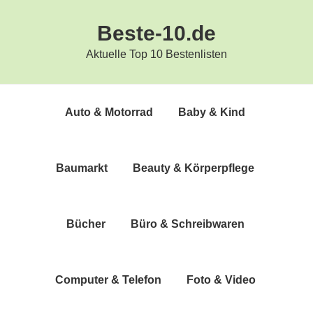
Zur
Zum
Beste-10.de
Hauptnavigation
Inhalt
springen
springen
Aktuelle Top 10 Bestenlisten
Auto & Motorrad
Baby & Kind
Bau­markt
Beau­ty & Körperpflege
Bücher
Büro & Schreibwaren
Com­pu­ter & Telefon
Foto & Video