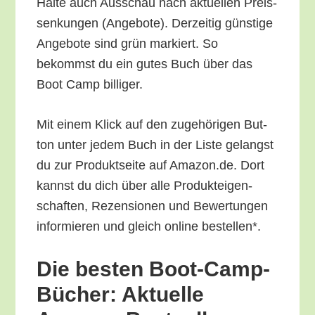
Hal­te auch Aus­schau nach aktu­el­len Preis­
sen­kun­gen (Ange­bo­te). Der­zei­tig güns­ti­ge
Ange­bo­te sind grün mar­kiert. So
bekommst du ein gutes Buch über das
Boot Camp billiger.
Mit einem Klick auf den zuge­hö­ri­gen But­
ton unter jedem Buch in der Lis­te gelangst
du zur Pro­dukt­sei­te auf Amazon.de. Dort
kannst du dich über alle Pro­duk­tei­gen­
schaf­ten, Rezen­sio­nen und Bewer­tun­gen
infor­mie­ren und gleich online bestellen*.
Die bes­ten Boot-Camp-
Bücher: Aktu­el­le