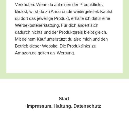
Ver­käu­fen. Wenn du auf einen der Pro­dukt­links
klickst, wirst du zu Amazon.de wei­ter­ge­lei­tet. Kaufst
du dort das jewei­li­ge Pro­dukt, erhal­te ich dafür eine
Wer­be­kos­ten­er­stat­tung. Für dich ändert sich
dadurch nichts und der Pro­dukt­preis bleibt gleich.
Mit dei­nem Kauf unter­stützt du also mich und den
Betrieb die­ser Web­site. Die Pro­dukt­links zu
Amazon.de gel­ten als Werbung.
Start
Impres­sum, Haf­tung, Datenschutz