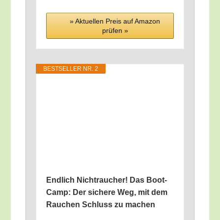
» Aktu­el­len Preis auf Ama­zon
prü­fen »
BEST­SEL­LER NR. 2
End­lich Nicht­rau­cher! Das Boot-
Camp: Der siche­re Weg, mit dem
Rau­chen Schluss zu machen