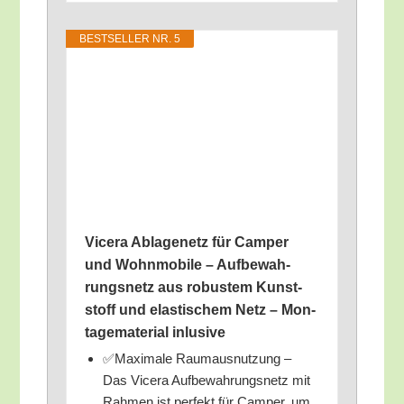
BEST­SEL­LER NR. 5
Vice­ra Abla­ge­netz für Cam­per
und Wohn­mo­bi­le – Auf­be­wah­
rungs­netz aus robus­tem Kunst­
stoff und elas­ti­schem Netz – Mon­
ta­ge­ma­te­ri­al inlusive
✅Maxi­ma­le Raum­aus­nut­zung –
Das Vice­ra Auf­be­wah­rungs­netz mit
Rah­men ist per­fekt für Cam­per, um