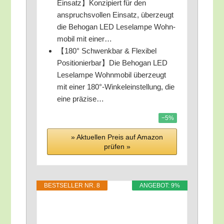
Einsatz】Konzipiert für den
anspruchs­vol­len Ein­satz, über­zeugt
die Beho­gan LED Lese­lam­pe Wohn­
mo­bil mit einer…
【180° Schwenk­bar & Fle­xi­bel
Positionierbar】Die Beho­gan LED
Lese­lam­pe Wohn­mo­bil über­zeugt
mit einer 180°-Winkeleinstellung, die
eine präzise…
−5%
» Aktu­el­len Preis auf Ama­zon
prü­fen »
BEST­SEL­LER NR. 8
ANGE­BOT: 9%