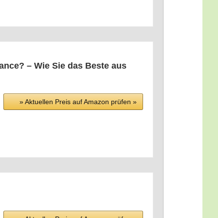
chan­ce? – Wie Sie das Bes­te aus
» Aktu­el­len Preis auf Ama­zon prü­fen »