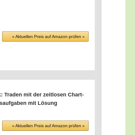
» Aktu­el­len Preis auf Ama­zon prü­fen »
k: Traden mit der zeit­lo­sen Chart­
ngs­auf­ga­ben mit Lösung
» Aktu­el­len Preis auf Ama­zon prü­fen »