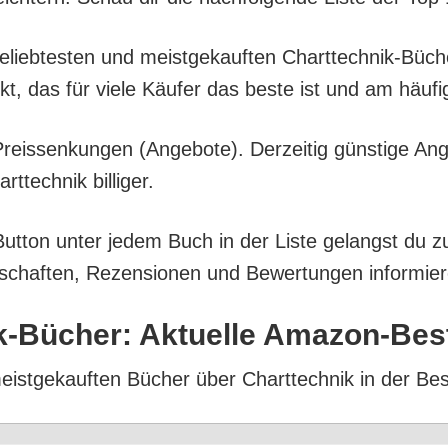
l belieb­tes­ten und meist­ge­kauf­ten Chart­tech­nik-B
ukt, das für vie­le Käu­fer das bes­te ist und am häu­f
eis­sen­kun­gen (Ange­bo­te). Der­zei­tig güns­ti­ge An
tech­nik billiger.
But­ton unter jedem Buch in der Lis­te gelangst du z
­schaf­ten, Rezen­sio­nen und Bewer­tun­gen infor­mie­
ik-Bücher: Aktu­el­le Amazon-Bes
meist­ge­kauf­ten Bücher über Chart­tech­nik in der Bes