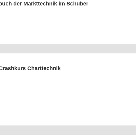
buch der Markt­tech­nik im Schuber
Crash­kurs Charttechnik