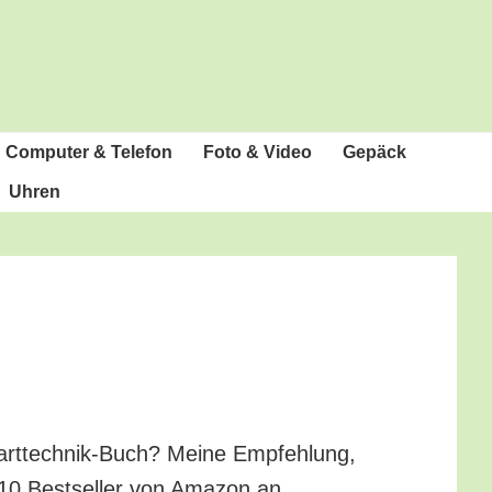
Com­pu­ter & Telefon
Foto & Video
Gepäck
Uhren
art­tech­nik-Buch? Mei­ne Emp­feh­lung,
 10 Best­sel­ler von Ama­zon an.