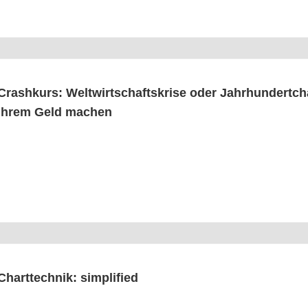
Crash­kurs: Welt­wirt­schafts­kri­se oder Jahr­hun­dert­
Ihrem Geld machen
Chart­tech­nik: simplified