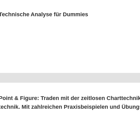
Tech­ni­sche Ana­ly­se für Dummies
Point & Figu­re: Traden mit der zeit­lo­sen Chart­tech­ni
tech­nik. Mit zahl­rei­chen Pra­xis­bei­spie­len und Übu