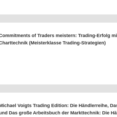
Com­mit­ments of Trad­ers meis­tern: Tra­ding-Erfolg mit
Chart­tech­nik (Meis­ter­klas­se Trading-Strategien)
Micha­el Voigts Tra­ding Edi­ti­on: Die Händ­ler­rei­he, 
und Das gro­ße Arbeits­buch der Markt­tech­nik: Die Hän