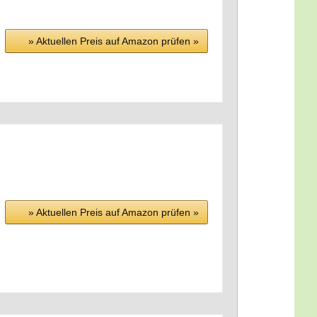
» Aktu­el­len Preis auf Ama­zon prü­fen »
» Aktu­el­len Preis auf Ama­zon prü­fen »