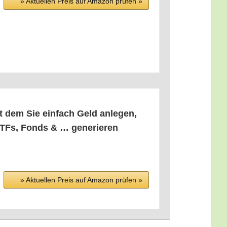
» Aktu­el­len Preis auf Ama­zon prü­fen »
it dem Sie ein­fach Geld anle­gen,
t ETFs, Fonds & … gene­rie­ren
» Aktu­el­len Preis auf Ama­zon prü­fen »