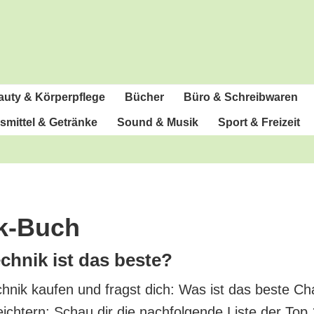
u­ty & Körperpflege
Bücher
Büro & Schreibwaren
­mit­tel & Getränke
Sound & Musik
Sport & Freizeit
ik-Buch
ch­nik ist das beste?
h­nik kau­fen und fragst dich: Was ist das bes­te Ch
eich­tern: Schau dir die nach­fol­gen­de Lis­te der Top