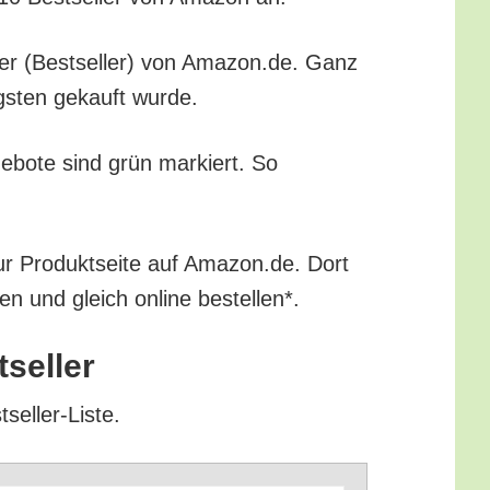
ücher (Best­sel­ler) von Amazon.de. Ganz
igs­ten gekauft wurde.
ge­bo­te sind grün mar­kiert. So
ur Pro­dukt­sei­te auf Amazon.de. Dort
ren und gleich online bestellen*.
tseller
tseller-Liste.