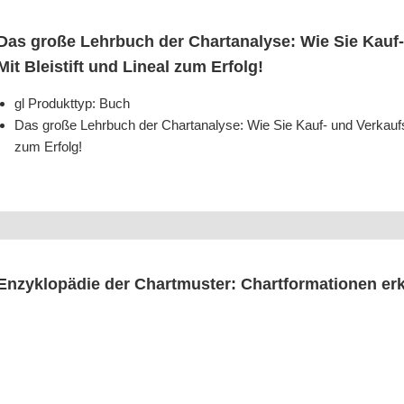
Das gro­ße Lehr­buch der Chart­ana­ly­se: Wie Sie Kauf- 
Mit Blei­stift und Line­al zum Erfolg!
gl Pro­dukt­typ: Buch
Das gro­ße Lehr­buch der Chart­ana­ly­se: Wie Sie Kauf- und Ver­kaufs­si
zum Erfolg!
Enzy­klo­pä­die der Chart­mus­ter: Chart­for­ma­tio­nen