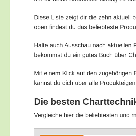
Die­se Lis­te zeigt dir die zehn aktu­el
oben fin­dest du das belieb­tes­te Pro­d
Hal­te auch Aus­schau nach aktu­el­len Pr
bekommst du ein gutes Buch über Chart­
Mit einem Klick auf den zuge­hö­ri­gen 
kannst du dich über alle Pro­duk­tei­gen
Die bes­ten Chart­tech­n
Ver­glei­che hier die belieb­tes­ten und 