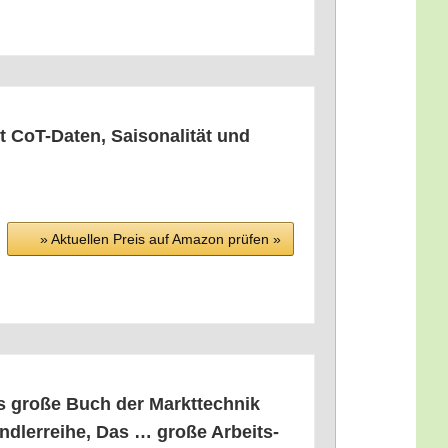
 CoT-Daten, Sai­so­na­li­tät und
» Aktu­el­len Preis auf Ama­zon prü­fen »
Das gro­ße Buch der Markt­tech­nik
d­ler­rei­he, Das … gro­ße Arbeits­