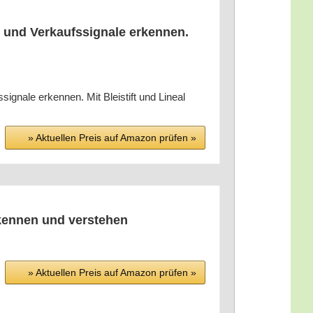
und Ver­kaufs­si­gna­le erken­nen.
­gna­le erken­nen. Mit Blei­stift und Line­al
» Aktu­el­len Preis auf Ama­zon prü­fen »
 erken­nen und verstehen
» Aktu­el­len Preis auf Ama­zon prü­fen »