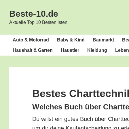
Zur
Zum
Beste-10.de
Hauptnavigation
Inhalt
springen
springen
Aktuelle Top 10 Bestenlisten
Auto & Motorrad
Baby & Kind
Bau­markt
Bea
Haus­halt & Garten
Haus­tier
Klei­dung
Lebens
Bes­tes Charttechn
Wel­ches Buch über Chart­te
Du willst ein gutes Buch über Chart­tec
um dir dei­ne Kauf­ent­schei­dung zu erl