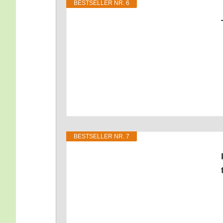
BEST­SEL­LER NR. 6
BEST­SEL­LER NR. 7