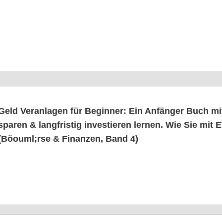
Geld Ver­an­la­gen für Beg­in­ner: Ein Anfän­ger Buch m
spa­ren & lang­fris­tig inves­tie­ren ler­nen. Wie Sie mi
(Böouml;rse & Finan­zen, Band 4)