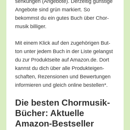
sen­kun­gen (Ange­bo­te). Der­zei­tig güns­ti­ge
Ange­bo­te sind grün mar­kiert. So
bekommst du ein gutes Buch über Chor­
mu­sik billiger.
Mit einem Klick auf den zuge­hö­ri­gen But­
ton unter jedem Buch in der Lis­te gelangst
du zur Pro­dukt­sei­te auf Amazon.de. Dort
kannst du dich über alle Pro­duk­tei­gen­
schaf­ten, Rezen­sio­nen und Bewer­tun­gen
infor­mie­ren und gleich online bestellen*.
Die bes­ten Chor­mu­sik-
Bücher: Aktu­el­le
Amazon-Bestseller