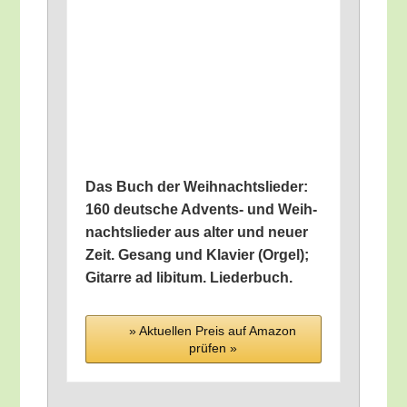
Das Buch der Weih­nachts­lie­der:
160 deut­sche Advents- und Weih­
nachts­lie­der aus alter und neu­er
Zeit. Gesang und Kla­vier (Orgel);
Gitar­re ad libi­tum. Liederbuch.
» Aktu­el­len Preis auf Ama­zon
prü­fen »