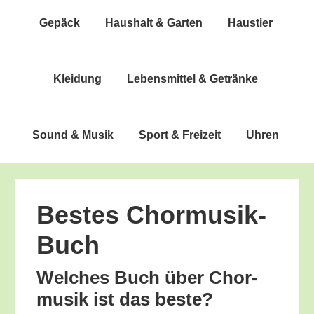
Gepäck
Haus­halt & Garten
Haus­tier
Klei­dung
Lebens­mit­tel & Getränke
Sound & Musik
Sport & Freizeit
Uhren
Bes­tes Chormusik-
Buch
Wel­ches Buch über Chor­
mu­sik ist das beste?