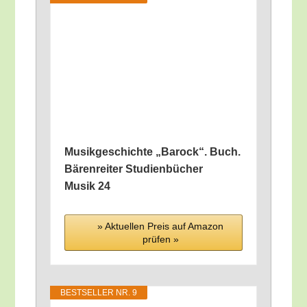
Musik­ge­schich­te „Barock“. Buch.
Bären­rei­ter Stu­di­en­bü­cher
Musik 24
» Aktu­el­len Preis auf Ama­zon
prü­fen »
BEST­SEL­LER NR. 9