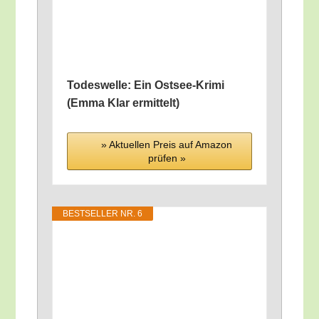
Todes­wel­le: Ein Ost­see-Kri­mi
(Emma Klar ermittelt)
» Aktu­el­len Preis auf Ama­zon
prü­fen »
BEST­SEL­LER NR. 6