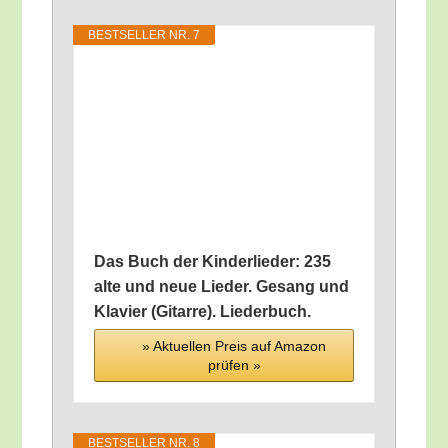
BEST­SEL­LER NR. 7
Das Buch der Kin­der­lie­der: 235
alte und neue Lie­der. Gesang und
Kla­vier (Gitar­re). Liederbuch.
» Aktu­el­len Preis auf Ama­zon
prü­fen »
BEST­SEL­LER NR. 8