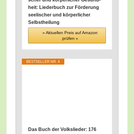
heit: Lie­der­buch zur För­de­rung
see­li­scher und kör­per­li­cher
Selbstheilung
» Aktu­el­len Preis auf Ama­zon
prü­fen »
BEST­SEL­LER NR. 4
Das Buch der Volks­lie­der: 176