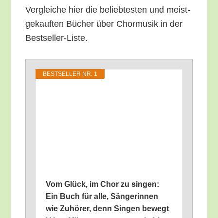
Ver­glei­che hier die belieb­tes­ten und meist­
ge­kauf­ten Bücher über Chor­mu­sik in der
Bestseller-Liste.
BEST­SEL­LER NR. 1
Vom Glück, im Chor zu sin­gen:
Ein Buch für alle, Sän­ge­rin­nen
wie Zuhö­rer, denn Sin­gen bewegt