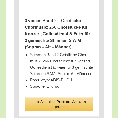
3 voices Band 2 – Geist­li­che
Chor­mu­sik: 266 Chor­stü­cke für
Kon­zert, Got­tes­dienst & Fei­er für
3 gemisch­te Stim­men S‑A-M
(Sopran – Alt – Männer)
Stim­men Band 2 Geist­li­che Chor­
mu­sik: 266 Chor­stü­cke für Kon­zert,
Got­tes­dienst & Fei­er für 3 gemisch­te
Stim­men SAM (Sopran Alt Männer)
Pro­dukt­typ: ABIS-BUCH
Spra­che: Englisch
» Aktu­el­len Preis auf Ama­zon
prü­fen »