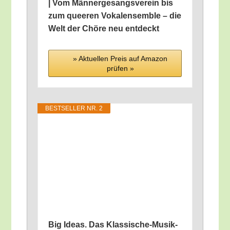
| Vom Män­ner­ge­sangs­ver­ein bis
zum quee­ren Vokal­ensem­ble – die
Welt der Chö­re neu entdeckt
» Aktu­el­len Preis auf Ama­zon
prü­fen »
BEST­SEL­LER NR. 2
Big Ide­as. Das Klas­si­sche-Musik-