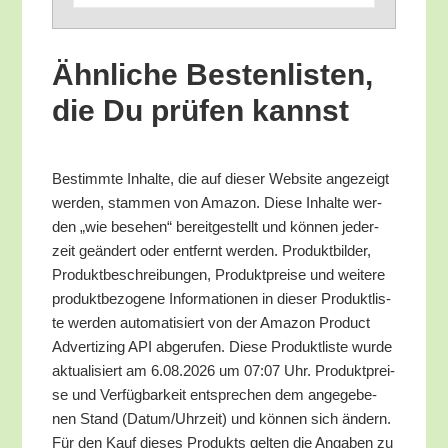
Ähn­li­che Bes­ten­lis­ten,
die Du prü­fen kannst
Bestimm­te Inhal­te, die auf die­ser Web­site ange­zeigt
wer­den, stam­men von Ama­zon. Die­se Inhal­te wer­
den „wie bese­hen“ bereit­ge­stellt und kön­nen jeder­
zeit geän­dert oder ent­fernt wer­den. Pro­dukt­bil­der,
Pro­dukt­be­schrei­bun­gen, Pro­dukt­prei­se und wei­te­re
pro­dukt­be­zo­ge­ne Infor­ma­tio­nen in die­ser Pro­dukt­lis­
te wer­den auto­ma­ti­siert von der Ama­zon Pro­duct
Adver­tiz­ing API abge­ru­fen. Die­se Pro­dukt­lis­te wur­de
aktua­li­siert am 6.08.2026 um 07:07 Uhr. Pro­dukt­prei­
se und Ver­füg­bar­keit ent­spre­chen dem ange­ge­be­
nen Stand (Datum/​Uhrzeit) und kön­nen sich ändern.
Für den Kauf die­ses Pro­dukts gel­ten die Anga­ben zu