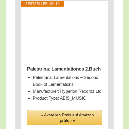
BEST­SEL­LER NR. 10
Pal­estri­na: Lamen­ta­tio­nes 2.Buch
Pal­estri­na: Lamen­ta­ti­ons – Second
Book of Lamentations
Manu­fac­tu­rer: Hype­ri­on Records Ltd
Pro­duct Type: ABIS_MUSIC
» Aktu­el­len Preis auf Ama­zon
prü­fen »