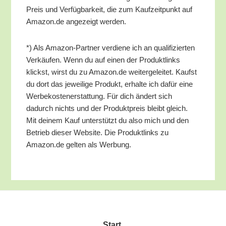
Preis und Ver­füg­bar­keit, die zum Kauf­zeit­punkt auf
Amazon.de ange­zeigt werden.
*) Als Ama­zon-Part­ner ver­die­ne ich an qua­li­fi­zier­ten
Ver­käu­fen. Wenn du auf einen der Pro­dukt­links
klickst, wirst du zu Amazon.de wei­ter­ge­lei­tet. Kaufst
du dort das jewei­li­ge Pro­dukt, erhal­te ich dafür eine
Wer­be­kos­ten­er­stat­tung. Für dich ändert sich
dadurch nichts und der Pro­dukt­preis bleibt gleich.
Mit dei­nem Kauf unter­stützt du also mich und den
Betrieb die­ser Web­site. Die Pro­dukt­links zu
Amazon.de gel­ten als Werbung.
Start