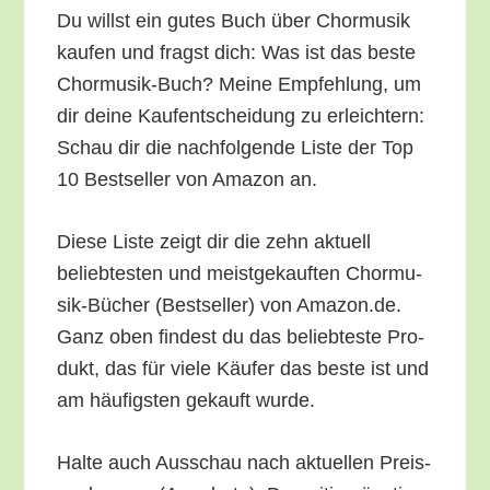
Du willst ein gutes Buch über Chor­mu­sik
kau­fen und fragst dich: Was ist das bes­te
Chor­mu­sik-Buch? Mei­ne Emp­feh­lung, um
dir dei­ne Kauf­ent­schei­dung zu erleich­tern:
Schau dir die nach­fol­gen­de Lis­te der Top
10 Best­sel­ler von Ama­zon an.
Die­se Lis­te zeigt dir die zehn aktu­ell
belieb­tes­ten und meist­ge­kauf­ten Chor­mu­
sik-Bücher (Best­sel­ler) von Amazon.de.
Ganz oben fin­dest du das belieb­tes­te Pro­
dukt, das für vie­le Käu­fer das bes­te ist und
am häu­figs­ten gekauft wurde.
Hal­te auch Aus­schau nach aktu­el­len Preis­