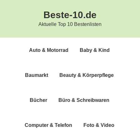
Zur
Zum
Beste-10.de
Hauptnavigation
Inhalt
springen
springen
Aktuelle Top 10 Bestenlisten
Auto & Motorrad
Baby & Kind
Bau­markt
Beau­ty & Körperpflege
Bücher
Büro & Schreibwaren
Com­pu­ter & Telefon
Foto & Video