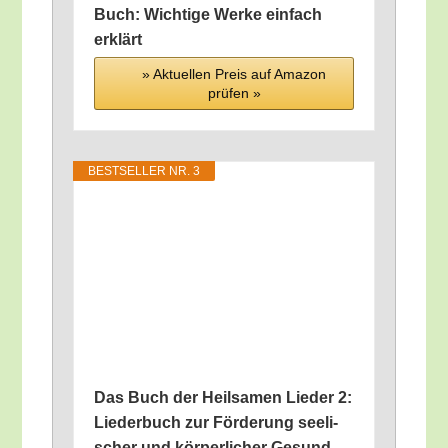
Buch: Wich­ti­ge Wer­ke ein­fach
erklärt
» Aktu­el­len Preis auf Ama­zon
prü­fen »
BEST­SEL­LER NR. 3
Das Buch der Heil­sa­men Lie­der 2:
Lie­der­buch zur För­de­rung see­li­
scher und kör­per­li­cher Gesund­