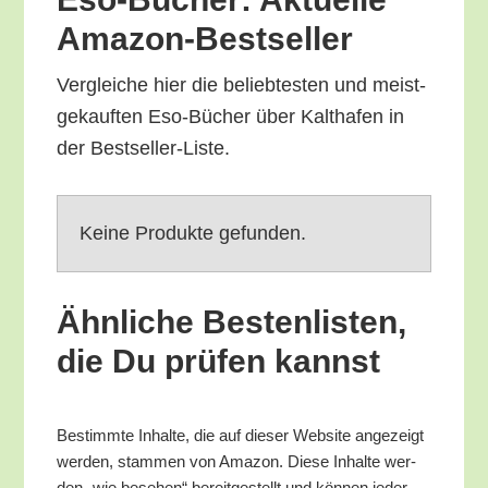
Amazon-Bestseller
Ver­glei­che hier die belieb­tes­ten und meist­
ge­kauf­ten Eso-Bücher über Kalt­ha­fen in
der Bestseller-Liste.
Kei­ne Pro­duk­te gefunden.
Ähn­li­che Bes­ten­lis­ten,
die Du prü­fen kannst
Bestimm­te Inhal­te, die auf die­ser Web­site ange­zeigt
wer­den, stam­men von Ama­zon. Die­se Inhal­te wer­
den „wie bese­hen“ bereit­ge­stellt und kön­nen jeder­