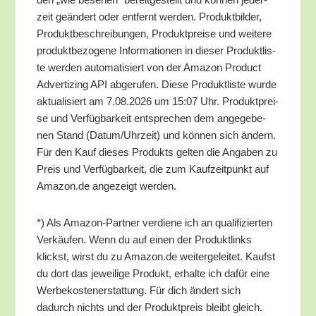
zeit geän­dert oder ent­fernt wer­den. Pro­dukt­bil­der,
Pro­dukt­be­schrei­bun­gen, Pro­dukt­prei­se und wei­te­re
pro­dukt­be­zo­ge­ne Infor­ma­tio­nen in die­ser Pro­dukt­lis­
te wer­den auto­ma­ti­siert von der Ama­zon Pro­duct
Adver­tiz­ing API abge­ru­fen. Die­se Pro­dukt­lis­te wur­de
aktua­li­siert am 7.08.2026 um 15:07 Uhr. Pro­dukt­prei­
se und Ver­füg­bar­keit ent­spre­chen dem ange­ge­be­
nen Stand (Datum/​Uhrzeit) und kön­nen sich ändern.
Für den Kauf die­ses Pro­dukts gel­ten die Anga­ben zu
Preis und Ver­füg­bar­keit, die zum Kauf­zeit­punkt auf
Amazon.de ange­zeigt werden.
*) Als Ama­zon-Part­ner ver­die­ne ich an qua­li­fi­zier­ten
Ver­käu­fen. Wenn du auf einen der Pro­dukt­links
klickst, wirst du zu Amazon.de wei­ter­ge­lei­tet. Kaufst
du dort das jewei­li­ge Pro­dukt, erhal­te ich dafür eine
Wer­be­kos­ten­er­stat­tung. Für dich ändert sich
dadurch nichts und der Pro­dukt­preis bleibt gleich.