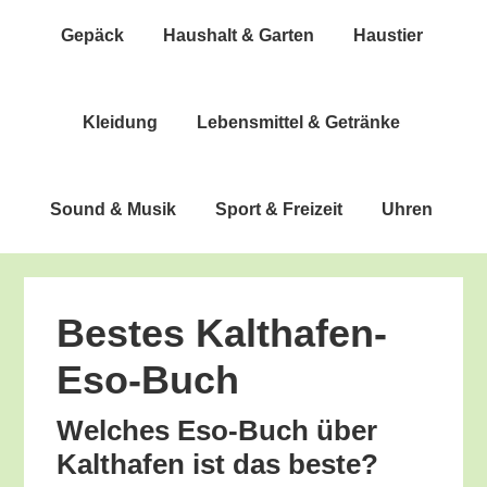
Gepäck
Haus­halt & Garten
Haus­tier
Klei­dung
Lebens­mit­tel & Getränke
Sound & Musik
Sport & Freizeit
Uhren
Bes­tes Kalthafen-
Eso-Buch
Wel­ches Eso-Buch über
Kalt­ha­fen ist das beste?