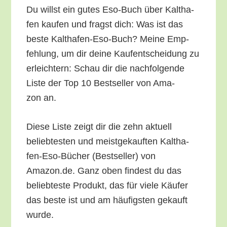
Du willst ein gutes Eso-Buch über Kalt­ha­
fen kau­fen und fragst dich: Was ist das
bes­te Kalt­ha­fen-Eso-Buch? Mei­ne Emp­
feh­lung, um dir dei­ne Kauf­ent­schei­dung zu
erleich­tern: Schau dir die nach­fol­gen­de
Lis­te der Top 10 Best­sel­ler von Ama­
zon an.
Die­se Lis­te zeigt dir die zehn aktu­ell
belieb­tes­ten und meist­ge­kauf­ten Kalt­ha­
fen-Eso-Bücher (Best­sel­ler) von
Amazon.de. Ganz oben fin­dest du das
belieb­tes­te Pro­dukt, das für vie­le Käu­fer
das bes­te ist und am häu­figs­ten gekauft
wurde.