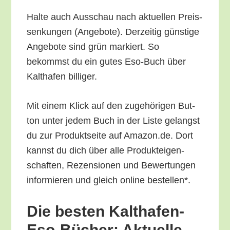
Hal­te auch Aus­schau nach aktu­el­len Preis­
sen­kun­gen (Ange­bo­te). Der­zei­tig güns­ti­ge
Ange­bo­te sind grün mar­kiert. So
bekommst du ein gutes Eso-Buch über
Kalt­ha­fen billiger.
Mit einem Klick auf den zuge­hö­ri­gen But­
ton unter jedem Buch in der Lis­te gelangst
du zur Pro­dukt­sei­te auf Amazon.de. Dort
kannst du dich über alle Pro­duk­tei­gen­
schaf­ten, Rezen­sio­nen und Bewer­tun­gen
infor­mie­ren und gleich online bestellen*.
Die bes­ten Kalt­ha­fen-
Eso-Bücher: Aktu­el­le