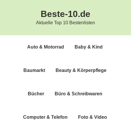
Zur
Zum
Beste-10.de
Hauptnavigation
Inhalt
springen
springen
Aktuelle Top 10 Bestenlisten
Auto & Motorrad
Baby & Kind
Bau­markt
Beau­ty & Körperpflege
Bücher
Büro & Schreibwaren
Com­pu­ter & Telefon
Foto & Video