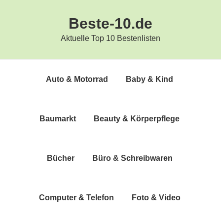
Zur
Zum
Beste-10.de
Hauptnavigation
Inhalt
springen
springen
Aktuelle Top 10 Bestenlisten
Auto & Motorrad
Baby & Kind
Bau­markt
Beau­ty & Körperpflege
Bücher
Büro & Schreibwaren
Com­pu­ter & Telefon
Foto & Video