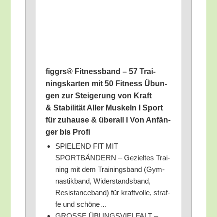
fig­grs® Fit­ness­band – 57 Trai­
nings­kar­ten mit 50 Fit­ness Übun­
gen zur Stei­ge­rung von Kraft
& Sta­bi­li­tät Aller Mus­keln I Sport
für zuhau­se & über­all I Von Anfän­
ger bis Profi
SPIELEND FIT MIT
SPORTBÄNDERN – Geziel­tes Trai­
ning mit dem Trai­nings­band (Gym­
nas­tik­band, Wider­stands­band,
Resis­tance­band) für kraft­vol­le, straf­
fe und schöne…
GROSSE ÜBUNGSVIELFALT –