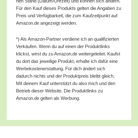
nen Stand (Datum/​Uhrzeit) und kön­nen sich ändern.
Für den Kauf die­ses Pro­dukts gel­ten die Anga­ben zu
Preis und Ver­füg­bar­keit, die zum Kauf­zeit­punkt auf
Amazon.de ange­zeigt werden.
*) Als Ama­zon-Part­ner ver­die­ne ich an qua­li­fi­zier­ten
Ver­käu­fen. Wenn du auf einen der Pro­dukt­links
klickst, wirst du zu Amazon.de wei­ter­ge­lei­tet. Kaufst
du dort das jewei­li­ge Pro­dukt, erhal­te ich dafür eine
Wer­be­kos­ten­er­stat­tung. Für dich ändert sich
dadurch nichts und der Pro­dukt­preis bleibt gleich.
Mit dei­nem Kauf unter­stützt du also mich und den
Betrieb die­ser Web­site. Die Pro­dukt­links zu
Amazon.de gel­ten als Werbung.