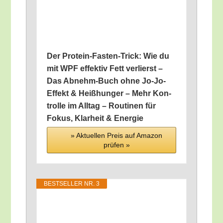
Der Pro­te­in-Fas­ten-Trick: Wie du
mit WPF effek­tiv Fett ver­lierst –
Das Abnehm-Buch ohne Jo-Jo-
Effekt & Heiß­hun­ger – Mehr Kon­
trol­le im All­tag – Rou­ti­nen für
Fokus, Klar­heit & Energie
» Aktu­el­len Preis auf Ama­zon
prü­fen »
BEST­SEL­LER NR. 3