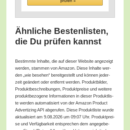
prü­fen »
Ähn­li­che Bes­ten­lis­ten,
die Du prü­fen kannst
Bestimm­te Inhal­te, die auf die­ser Web­site ange­zeigt
wer­den, stam­men von Ama­zon. Die­se Inhal­te wer­
den „wie bese­hen“ bereit­ge­stellt und kön­nen jeder­
zeit geän­dert oder ent­fernt wer­den. Pro­dukt­bil­der,
Pro­dukt­be­schrei­bun­gen, Pro­dukt­prei­se und wei­te­re
pro­dukt­be­zo­ge­ne Infor­ma­tio­nen in die­ser Pro­dukt­lis­
te wer­den auto­ma­ti­siert von der Ama­zon Pro­duct
Adver­tiz­ing API abge­ru­fen. Die­se Pro­dukt­lis­te wur­de
aktua­li­siert am 9.08.2026 um 09:07 Uhr. Pro­dukt­prei­
se und Ver­füg­bar­keit ent­spre­chen dem ange­ge­be­