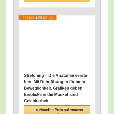
BEST­SEL­LER NR. 10
Stret­ching – Die Ana­to­mie ver­ste­
hen: Mit Dehn­übun­gen für mehr
Beweg­lich­keit. Gra­fi­ken geben
Ein­bli­cke in die Mus­kel- und
Gelenkarbeit
» Aktu­el­len Preis auf Ama­zon