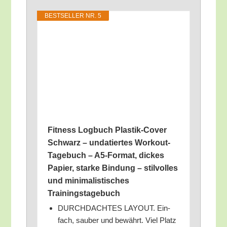
BEST­SEL­LER NR. 5
Fit­ness Log­buch Plas­tik-Cover
Schwarz – unda­tier­tes Work­out-
Tage­buch – A5-For­mat, dickes
Papier, star­ke Bin­dung – stil­vol­les
und mini­ma­lis­ti­sches
Trainingstagebuch
DURCHDACHTES LAYOUT. Ein­
fach, sau­ber und bewährt. Viel Platz