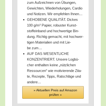
zum Auf­zeich­nen von Übun­gen,
Gewich­ten, Wie­der­ho­lun­gen, Car­dio
und Noti­zen. Wir emp­feh­len Ihnen…
GEHOBENE QUALITÄT. Dickes
100 g/​m² Papier, robus­ter Kunst­
stoff­ein­band und hoch­wer­ti­ge Bin­
dung. Rich­tig gemacht, mit hoch­wer­
ti­gen Mate­ria­li­en und mit Lie­
be zum…
AUF DAS WESENTLICHE
KONZENTRIERT. Unse­re Log­bü­
cher ent­hal­ten kei­ne „nütz­li­chen
Res­sour­cen“ wie moti­vie­ren­de Zita­
te, Rezep­te, Tipps, Rat­schlä­ge und
andere…
» Aktu­el­len Preis auf Ama­zon
prü­fen »