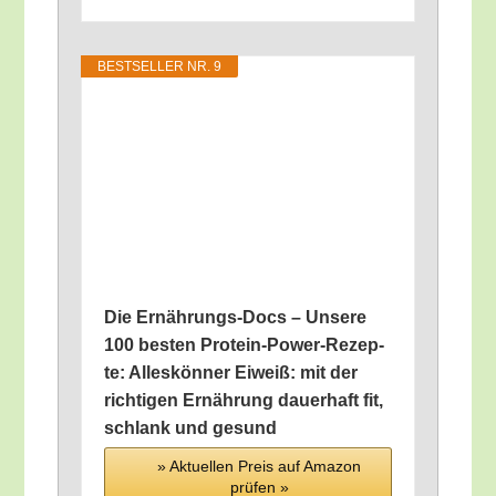
BEST­SEL­LER NR. 9
Die Ernäh­rungs-Docs – Unse­re
100 bes­ten Pro­te­in-Power-Rezep­
te: Alles­kön­ner Eiweiß: mit der
rich­ti­gen Ernäh­rung dau­er­haft fit,
schlank und gesund
» Aktu­el­len Preis auf Ama­zon
prü­fen »