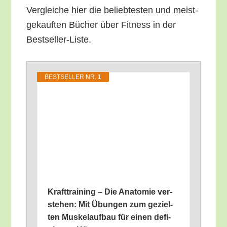
Ver­glei­che hier die belieb­tes­ten und meist­
ge­kauf­ten Bücher über Fit­ness in der
Bestseller-Liste.
BEST­SEL­LER NR. 1
Kraft­trai­ning – Die Ana­to­mie ver­
ste­hen: Mit Übun­gen zum geziel­
ten Mus­kel­auf­bau für einen defi­