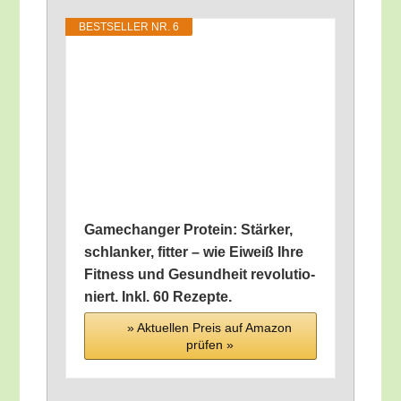
BEST­SEL­LER NR. 6
Game­ch­an­ger Pro­te­in: Stär­ker,
schlan­ker, fit­ter – wie Eiweiß Ihre
Fit­ness und Gesund­heit revo­lu­tio­
niert. Inkl. 60 Rezepte.
» Aktu­el­len Preis auf Ama­zon
prü­fen »