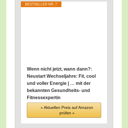
BEST­SEL­LER NR. 7
Wenn nicht jetzt, wann dann?:
Neu­start Wech­sel­jah­re: Fit, cool
und vol­ler Ener­gie | … mit der
bekann­ten Gesund­heits- und
Fitnessexpertin
» Aktu­el­len Preis auf Ama­zon
prü­fen »