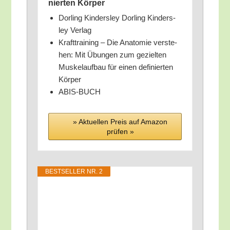
nier­ten Körper
Dor­ling Kin­ders­ley Dor­ling Kin­ders­
ley Verlag
Kraft­trai­ning – Die Ana­to­mie ver­ste­
hen: Mit Übun­gen zum geziel­ten
Mus­kel­auf­bau für einen defi­nier­ten
Körper
ABIS-BUCH
» Aktu­el­len Preis auf Ama­zon
prü­fen »
BEST­SEL­LER NR. 2