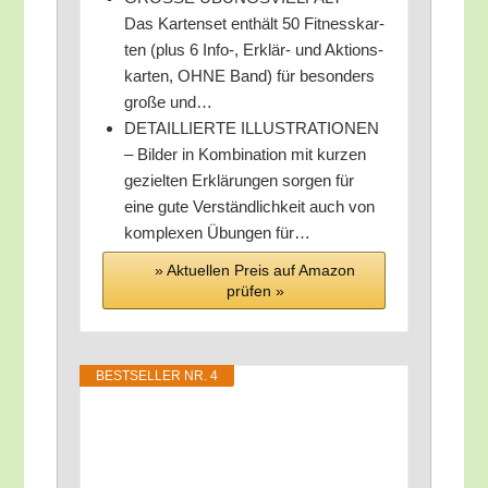
Das Kar­ten­set ent­hält 50 Fit­ness­kar­
ten (plus 6 Info‑, Erklär- und Akti­ons­
kar­ten, OHNE Band) für beson­ders
gro­ße und…
DETAILLIERTE ILLUSTRATIONEN
– Bil­der in Kom­bi­na­ti­on mit kur­zen
geziel­ten Erklä­run­gen sor­gen für
eine gute Ver­ständ­lich­keit auch von
kom­ple­xen Übun­gen für…
» Aktu­el­len Preis auf Ama­zon
prü­fen »
BEST­SEL­LER NR. 4