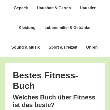
Gepäck
Haus­halt & Garten
Haus­tier
Klei­dung
Lebens­mit­tel & Getränke
Sound & Musik
Sport & Freizeit
Uhren
Bes­tes Fitness-
Buch
Wel­ches Buch über Fit­ness
ist das beste?