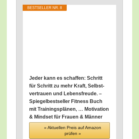
BEST­SEL­LER NR. 8
Jeder kann es schaf­fen: Schritt
für Schritt zu mehr Kraft, Selbst­
ver­trau­en und Lebens­freu­de. –
Spie­gel­best­sel­ler Fit­ness Buch
mit Trai­nings­plä­nen, … Moti­va­ti­on
& Mind­set für Frau­en & Männer
» Aktu­el­len Preis auf Ama­zon
prü­fen »