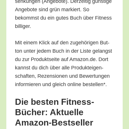
sen­kun­gen (Ange­bo­te). Der­zei­tig güns­ti­ge
Ange­bo­te sind grün mar­kiert. So
bekommst du ein gutes Buch über Fit­ness
billiger.
Mit einem Klick auf den zuge­hö­ri­gen But­
ton unter jedem Buch in der Lis­te gelangst
du zur Pro­dukt­sei­te auf Amazon.de. Dort
kannst du dich über alle Pro­duk­tei­gen­
schaf­ten, Rezen­sio­nen und Bewer­tun­gen
infor­mie­ren und gleich online bestellen*.
Die bes­ten Fit­ness-
Bücher: Aktu­el­le
Amazon-Bestseller