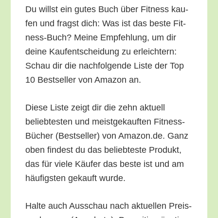
Du willst ein gutes Buch über Fit­ness kau­
fen und fragst dich: Was ist das bes­te Fit­
ness-Buch? Mei­ne Emp­feh­lung, um dir
dei­ne Kauf­ent­schei­dung zu erleich­tern:
Schau dir die nach­fol­gen­de Lis­te der Top
10 Best­sel­ler von Ama­zon an.
Die­se Lis­te zeigt dir die zehn aktu­ell
belieb­tes­ten und meist­ge­kauf­ten Fit­ness-
Bücher (Best­sel­ler) von Amazon.de. Ganz
oben fin­dest du das belieb­tes­te Pro­dukt,
das für vie­le Käu­fer das bes­te ist und am
häu­figs­ten gekauft wurde.
Hal­te auch Aus­schau nach aktu­el­len Preis­