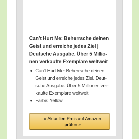
Can’t Hurt Me: Beherr­sche dei­nen
Geist und errei­che jedes Ziel |
Deut­sche Aus­ga­be. Über 5 Mil­lio­
nen ver­kauf­te Exem­pla­re weltweit
Can’t Hurt Me: Beherr­sche dei­nen
Geist und errei­che jedes Ziel. Deut­
sche Aus­ga­be. Über 5 Mil­lio­nen ver­
kauf­te Exem­pla­re weltweit
Far­be: Yellow
» Aktu­el­len Preis auf Ama­zon
prü­fen »