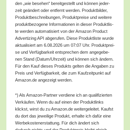
den „wie bese­hen“ bereit­ge­stellt und kön­nen jeder­
zeit geän­dert oder ent­fernt wer­den. Pro­dukt­bil­der,
Pro­dukt­be­schrei­bun­gen, Pro­dukt­prei­se und wei­te­re
pro­dukt­be­zo­ge­ne Infor­ma­tio­nen in die­ser Pro­dukt­lis­
te wer­den auto­ma­ti­siert von der Ama­zon Pro­duct
Adver­tiz­ing API abge­ru­fen. Die­se Pro­dukt­lis­te wur­de
aktua­li­siert am 6.08.2026 um 07:07 Uhr. Pro­dukt­prei­
se und Ver­füg­bar­keit ent­spre­chen dem ange­ge­be­
nen Stand (Datum/​Uhrzeit) und kön­nen sich ändern.
Für den Kauf die­ses Pro­dukts gel­ten die Anga­ben zu
Preis und Ver­füg­bar­keit, die zum Kauf­zeit­punkt auf
Amazon.de ange­zeigt werden.
*) Als Ama­zon-Part­ner ver­die­ne ich an qua­li­fi­zier­ten
Ver­käu­fen. Wenn du auf einen der Pro­dukt­links
klickst, wirst du zu Amazon.de wei­ter­ge­lei­tet. Kaufst
du dort das jewei­li­ge Pro­dukt, erhal­te ich dafür eine
Wer­be­kos­ten­er­stat­tung. Für dich ändert sich
dadurch nichts und der Pro­dukt­preis bleibt gleich.