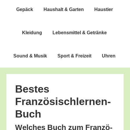
Gepäck
Haus­halt & Garten
Haus­tier
Klei­dung
Lebens­mit­tel & Getränke
Sound & Musik
Sport & Freizeit
Uhren
Bes­tes
Französischlernen-
Buch
Wel­ches Buch zum Fran­zö­