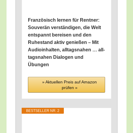
Fran­zö­sisch ler­nen für Rent­ner:
Sou­ve­rän ver­stän­di­gen, die Welt
ent­spannt berei­sen und den
Ruhe­stand aktiv genie­ßen – Mit
Audio­in­hal­ten, all­tags­na­hen … all­
tags­na­hen Dia­lo­gen und
Übungen
» Aktu­el­len Preis auf Ama­zon
prü­fen »
BEST­SEL­LER NR. 2