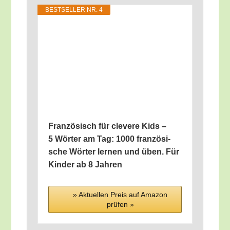
BEST­SEL­LER NR. 4
Fran­zö­sisch für cle­ve­re Kids –
5 Wör­ter am Tag: 1000 fran­zö­si­
sche Wör­ter ler­nen und üben. Für
Kin­der ab 8 Jahren
» Aktu­el­len Preis auf Ama­zon
prü­fen »