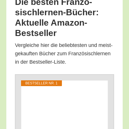
Die bes­ten Fran­zö­
sisch­ler­nen-Bücher:
Aktu­el­le Amazon-
Bestseller
Ver­glei­che hier die belieb­tes­ten und meist­
ge­kauf­ten Bücher zum Fran­zö­sisch­ler­nen
in der Bestseller-Liste.
BEST­SEL­LER NR. 1