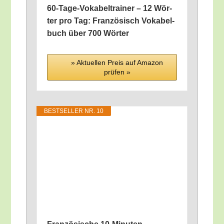
60-Tage-Voka­bel­trai­ner – 12 Wör­
ter pro Tag: Fran­zö­sisch Voka­bel­
buch über 700 Wörter
» Aktu­el­len Preis auf Ama­zon
prü­fen »
BEST­SEL­LER NR. 10