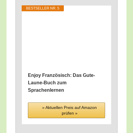
BEST­SEL­LER NR. 5
Enjoy Fran­zö­sisch: Das Gute-
Lau­ne-Buch zum
Sprachenlernen
» Aktu­el­len Preis auf Ama­zon
prü­fen »