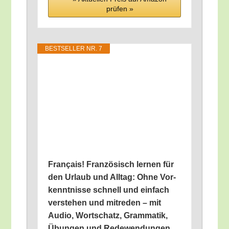
prü­fen »
BEST­SEL­LER NR. 7
Fran­çais! Fran­zö­sisch ler­nen für
den Urlaub und All­tag: Ohne Vor­
kennt­nis­se schnell und ein­fach
ver­ste­hen und mit­re­den – mit
Audio, Wort­schatz, Gram­ma­tik,
Übun­gen und Redewendungen