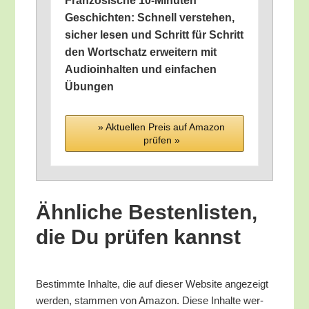
Fran­zö­si­sche 10-Minu­ten
Geschich­ten: Schnell ver­ste­hen,
sicher lesen und Schritt für Schritt
den Wort­schatz erwei­tern mit
Audio­in­hal­ten und ein­fa­chen
Übungen
» Aktu­el­len Preis auf Ama­zon
prü­fen »
Ähn­li­che Bes­ten­lis­ten,
die Du prü­fen kannst
Bestimm­te Inhal­te, die auf die­ser Web­site ange­zeigt
wer­den, stam­men von Ama­zon. Die­se Inhal­te wer­