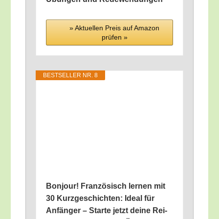
» Aktu­el­len Preis auf Ama­zon
prü­fen »
BEST­SEL­LER NR. 8
Bon­jour! Fran­zö­sisch ler­nen mit
30 Kurz­ge­schich­ten: Ide­al für
Anfän­ger – Star­te jetzt dei­ne Rei­