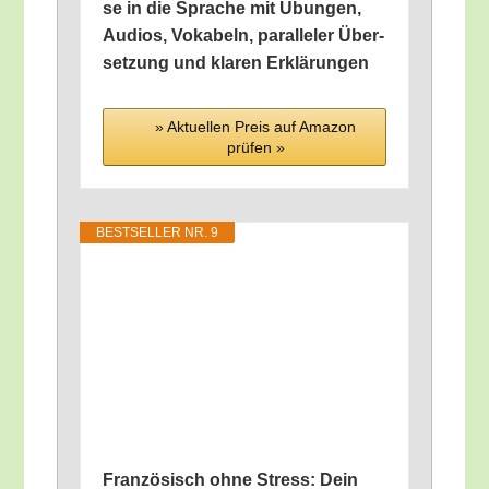
se in die Spra­che mit Übun­gen,
Audi­os, Voka­beln, par­al­le­ler Über­
set­zung und kla­ren Erklärungen
» Aktu­el­len Preis auf Ama­zon
prü­fen »
BEST­SEL­LER NR. 9
Fran­zö­sisch ohne Stress: Dein