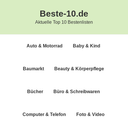
Zur
Zum
Beste-10.de
Hauptnavigation
Inhalt
springen
springen
Aktuelle Top 10 Bestenlisten
Auto & Motorrad
Baby & Kind
Bau­markt
Beau­ty & Körperpflege
Bücher
Büro & Schreibwaren
Com­pu­ter & Telefon
Foto & Video