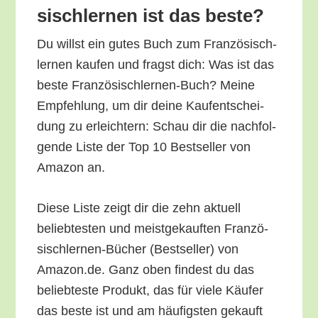
sisch­ler­nen ist das beste?
Du willst ein gutes Buch zum Fran­zö­sisch­
ler­nen kau­fen und fragst dich: Was ist das
bes­te Fran­zö­sisch­ler­nen-Buch? Mei­ne
Emp­feh­lung, um dir dei­ne Kauf­ent­schei­
dung zu erleich­tern: Schau dir die nach­fol­
gen­de Lis­te der Top 10 Best­sel­ler von
Ama­zon an.
Die­se Lis­te zeigt dir die zehn aktu­ell
belieb­tes­ten und meist­ge­kauf­ten Fran­zö­
sisch­ler­nen-Bücher (Best­sel­ler) von
Amazon.de. Ganz oben fin­dest du das
belieb­tes­te Pro­dukt, das für vie­le Käu­fer
das bes­te ist und am häu­figs­ten gekauft