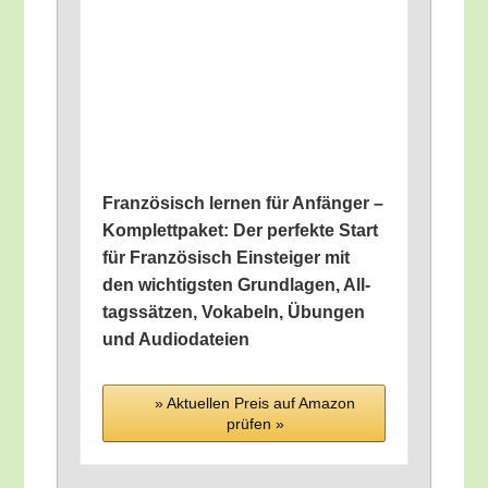
Fran­zö­sisch ler­nen für Anfän­ger –
Kom­plett­pa­ket: Der per­fek­te Start
für Fran­zö­sisch Ein­stei­ger mit
den wich­tigs­ten Grund­la­gen, All­
tags­sät­zen, Voka­beln, Übun­gen
und Audiodateien
» Aktu­el­len Preis auf Ama­zon
prü­fen »