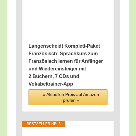
Lan­gen­scheidt Kom­plett-Paket
Fran­zö­sisch: Sprach­kurs zum
Fran­zö­sisch ler­nen für Anfän­ger
und Wie­der­ein­stei­ger mit
2 Büchern, 7 CDs und
Vokabeltrainer-App
» Aktu­el­len Preis auf Ama­zon
prü­fen »
BEST­SEL­LER NR. 3