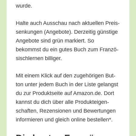
wurde.
Hal­te auch Aus­schau nach aktu­el­len Preis­
sen­kun­gen (Ange­bo­te). Der­zei­tig güns­ti­ge
Ange­bo­te sind grün mar­kiert. So
bekommst du ein gutes Buch zum Fran­zö­
sisch­ler­nen billiger.
Mit einem Klick auf den zuge­hö­ri­gen But­
ton unter jedem Buch in der Lis­te gelangst
du zur Pro­dukt­sei­te auf Amazon.de. Dort
kannst du dich über alle Pro­duk­tei­gen­
schaf­ten, Rezen­sio­nen und Bewer­tun­gen
infor­mie­ren und gleich online bestellen*.