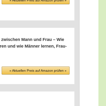
» Aktu­el­len Preis auf Ama­zon prü­fen »
ng zwi­schen Mann und Frau – Wie
­ren und wie Män­ner ler­nen, Frau­
» Aktu­el­len Preis auf Ama­zon prü­fen »