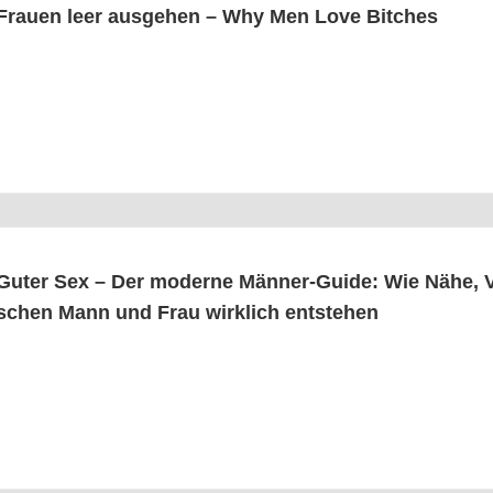
Frau­en leer aus­ge­hen – Why Men Love Bitches
Guter Sex – Der moder­ne Män­ner-Gui­de: Wie Nähe, Ve
schen Mann und Frau wirk­lich entstehen