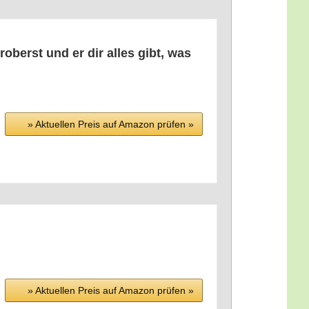
oberst und er dir alles gibt, was
» Aktu­el­len Preis auf Ama­zon prü­fen »
» Aktu­el­len Preis auf Ama­zon prü­fen »