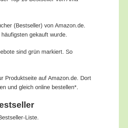
-Bücher (Best­sel­ler) von Amazon.de.
m häu­figs­ten gekauft wurde.
ge­bo­te sind grün mar­kiert. So
ur Pro­dukt­sei­te auf Amazon.de. Dort
ren und gleich online bestellen*.
estseller
Bestseller-Liste.