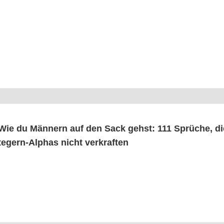
Wie du Män­nern auf den Sack gehst: 111 Sprü­che, d
te­gern-Alphas nicht verkraften