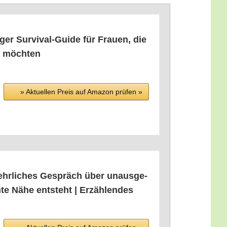
er Sur­vi­val-Gui­de für Frau­en, die
en möchten
» Aktu­el­len Preis auf Ama­zon prü­fen »
ehr­li­ches Gespräch über unaus­ge­
te Nähe ent­steht | Erzäh­len­des