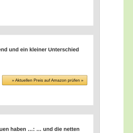
nd und ein klei­ner Unter­schied
» Aktu­el­len Preis auf Ama­zon prü­fen »
rau­en haben …: … und die net­ten