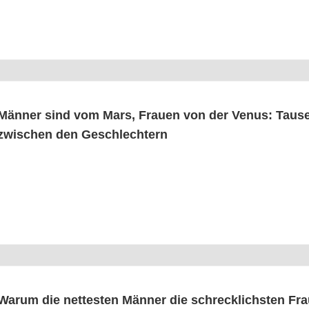
Män­ner sind vom Mars, Frau­en von der Venus: Tau­se
zwi­schen den Geschlechtern
War­um die net­tes­ten Män­ner die schreck­lichs­ten F