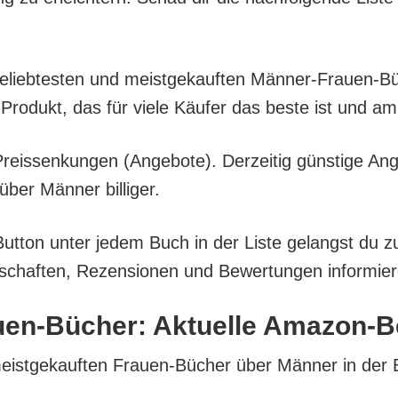
l belieb­tes­ten und meist­ge­kauf­ten Män­ner-Frau­en
Pro­dukt, das für vie­le Käu­fer das bes­te ist und a
eis­sen­kun­gen (Ange­bo­te). Der­zei­tig güns­ti­ge An
er Män­ner billiger.
But­ton unter jedem Buch in der Lis­te gelangst du z
­schaf­ten, Rezen­sio­nen und Bewer­tun­gen infor­mie­
u­en-Bücher: Aktu­el­le Amazon-B
 meist­ge­kauf­ten Frau­en-Bücher über Män­ner in der 