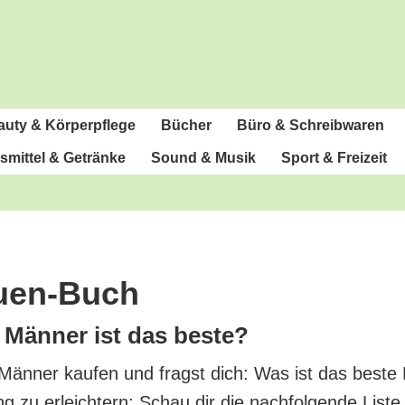
u­ty & Körperpflege
Bücher
Büro & Schreibwaren
­mit­tel & Getränke
Sound & Musik
Sport & Freizeit
auen-Buch
 Män­ner ist das beste?
 Män­ner kau­fen und fragst dich: Was ist das bes­
ng zu erleich­tern: Schau dir die nach­fol­gen­de Lis­