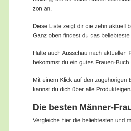
zon an.
Die­se Lis­te zeigt dir die zehn aktu­el
Ganz oben fin­dest du das belieb­tes­te 
Hal­te auch Aus­schau nach aktu­el­len Pr
bekommst du ein gutes Frau­en-Buch üb
Mit einem Klick auf den zuge­hö­ri­gen 
kannst du dich über alle Pro­duk­tei­gen
Die bes­ten Män­ner-Fra
Ver­glei­che hier die belieb­tes­ten und