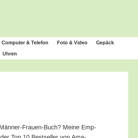
Com­pu­ter & Telefon
Foto & Video
Gepäck
Uhren
te Män­ner-Frau­en-Buch? Mei­ne Emp­
te der Top 10 Best­sel­ler von Ama­