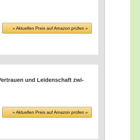
» Aktu­el­len Preis auf Ama­zon prü­fen »
r­trau­en und Lei­den­schaft zwi­
» Aktu­el­len Preis auf Ama­zon prü­fen »