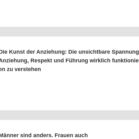
Die Kunst der Anzie­hung: Die unsicht­ba­re Span­nu
Anzie­hung, Respekt und Füh­rung wirk­lich funk­tio­nie
en zu verstehen
Män­ner sind anders. Frau­en auch