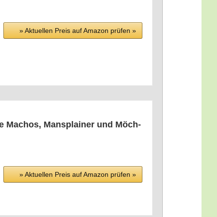
» Aktu­el­len Preis auf Ama­zon prü­fen »
ie Machos, Mans­plai­ner und Möch­
» Aktu­el­len Preis auf Ama­zon prü­fen »