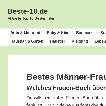
Zur
Zum
Beste-10.de
Hauptnavigation
Inhalt
springen
springen
Aktuelle Top 10 Bestenlisten
Auto & Motorrad
Baby & Kind
Bau­markt
Bea
Haus­halt & Garten
Haus­tier
Klei­dung
Lebens
Bes­tes Männer-Fr
Wel­ches Frau­en-Buch über
Du willst ein gutes Frau­en-Buch über
feh­lung, um dir dei­ne Kauf­ent­schei­du