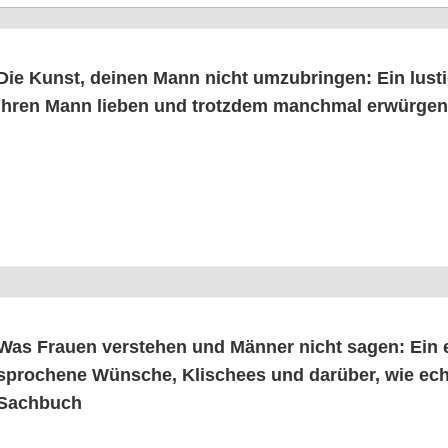
Die Kunst, dei­nen Mann nicht umzu­brin­gen: Ein lus­ti­g
ihren Mann lie­ben und trotz­dem manch­mal erwür­g
Was Frau­en ver­ste­hen und Män­ner nicht sagen: Ein 
spro­che­ne Wün­sche, Kli­schees und dar­über, wie ech­
Sachbuch