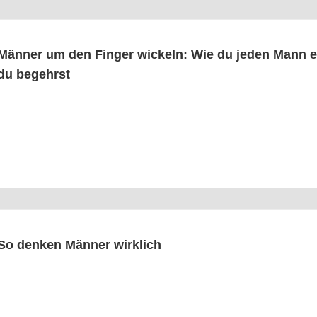
Män­ner um den Fin­ger wickeln: Wie du jeden Mann er
du begehrst
So den­ken Män­ner wirklich