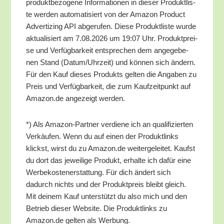
pro­dukt­be­zo­ge­ne Infor­ma­tio­nen in die­ser Pro­dukt­lis­
te wer­den auto­ma­ti­siert von der Ama­zon Pro­duct
Adver­tiz­ing API abge­ru­fen. Die­se Pro­dukt­lis­te wur­de
aktua­li­siert am 7.08.2026 um 19:07 Uhr. Pro­dukt­prei­
se und Ver­füg­bar­keit ent­spre­chen dem ange­ge­be­
nen Stand (Datum/​Uhrzeit) und kön­nen sich ändern.
Für den Kauf die­ses Pro­dukts gel­ten die Anga­ben zu
Preis und Ver­füg­bar­keit, die zum Kauf­zeit­punkt auf
Amazon.de ange­zeigt werden.
*) Als Ama­zon-Part­ner ver­die­ne ich an qua­li­fi­zier­ten
Ver­käu­fen. Wenn du auf einen der Pro­dukt­links
klickst, wirst du zu Amazon.de wei­ter­ge­lei­tet. Kaufst
du dort das jewei­li­ge Pro­dukt, erhal­te ich dafür eine
Wer­be­kos­ten­er­stat­tung. Für dich ändert sich
dadurch nichts und der Pro­dukt­preis bleibt gleich.
Mit dei­nem Kauf unter­stützt du also mich und den
Betrieb die­ser Web­site. Die Pro­dukt­links zu
Amazon.de gel­ten als Werbung.