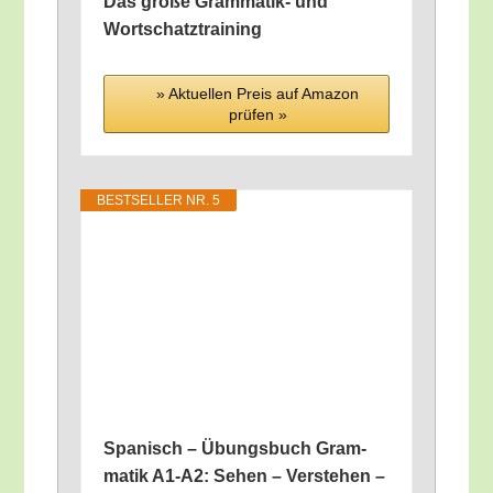
Das gro­ße Gram­ma­tik- und
Wortschatztraining
» Aktu­el­len Preis auf Ama­zon
prü­fen »
BEST­SEL­LER NR. 5
Spa­nisch – Übungs­buch Gram­
ma­tik A1-A2: Sehen – Ver­ste­hen –