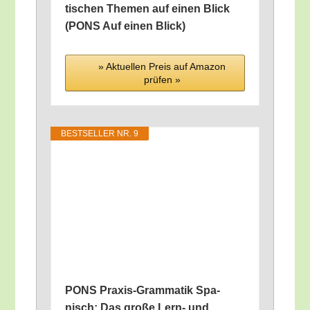
ti­schen The­men auf einen Blick
(PONS Auf einen Blick)
» Aktu­el­len Preis auf Ama­zon
prü­fen »
BEST­SEL­LER NR. 9
PONS Pra­xis-Gram­ma­tik Spa­
nisch: Das gro­ße Lern- und