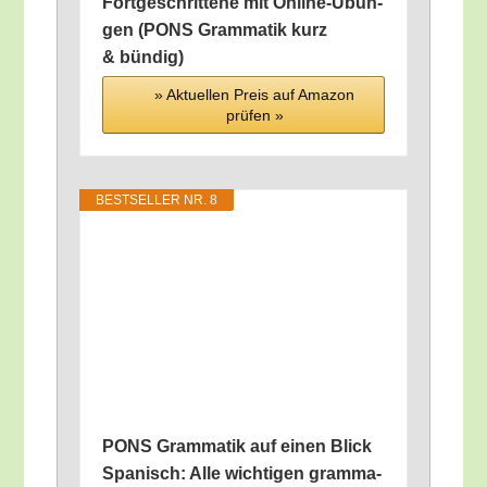
Fort­ge­schrit­te­ne mit Online-Übun­
gen (PONS Gram­ma­tik kurz
& bündig)
» Aktu­el­len Preis auf Ama­zon
prü­fen »
BEST­SEL­LER NR. 8
PONS Gram­ma­tik auf einen Blick
Spa­nisch: Alle wich­ti­gen gram­ma­