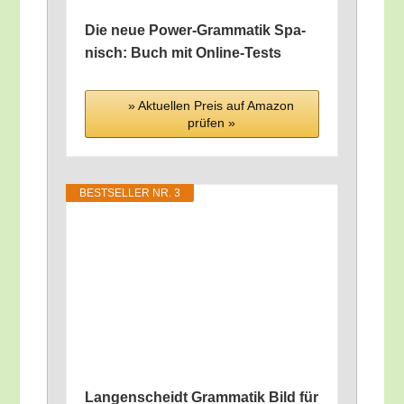
Die neue Power-Gram­ma­tik Spa­
nisch: Buch mit Online-Tests
» Aktu­el­len Preis auf Ama­zon
prü­fen »
BEST­SEL­LER NR. 3
Lan­gen­scheidt Gram­ma­tik Bild für