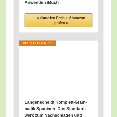
Anwen­den /​Buch
» Aktu­el­len Preis auf Ama­zon
prü­fen »
BEST­SEL­LER NR. 6
Lan­gen­scheidt Kom­plett-Gram­
ma­tik Spa­nisch: Das Stan­dard­
werk zum Nach­schla­gen und