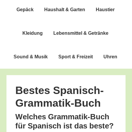
Gepäck
Haus­halt & Garten
Haus­tier
Klei­dung
Lebens­mit­tel & Getränke
Sound & Musik
Sport & Freizeit
Uhren
Bes­tes Spanisch-
Grammatik-Buch
Wel­ches Gram­ma­tik-Buch
für Spa­nisch ist das beste?