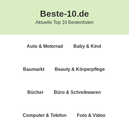
Zur
Zum
Beste-10.de
Hauptnavigation
Inhalt
springen
springen
Aktuelle Top 10 Bestenlisten
Auto & Motorrad
Baby & Kind
Bau­markt
Beau­ty & Körperpflege
Bücher
Büro & Schreibwaren
Com­pu­ter & Telefon
Foto & Video