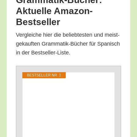
Aktu­el­le Amazon-
Bestseller
Ver­glei­che hier die belieb­tes­ten und meist­
ge­kauf­ten Gram­ma­tik-Bücher für Spa­nisch
in der Bestseller-Liste.
BEST­SEL­LER NR. 1