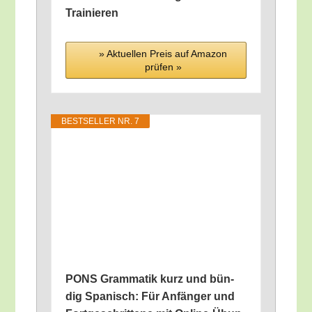
Trainieren
» Aktu­el­len Preis auf Ama­zon
prü­fen »
BEST­SEL­LER NR. 7
PONS Gram­ma­tik kurz und bün­
dig Spa­nisch: Für Anfän­ger und