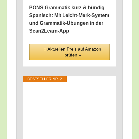
PONS Gram­ma­tik kurz & bün­dig
Spa­nisch: Mit Leicht-Merk-Sys­tem
und Gram­ma­tik-Übun­gen in der
Scan2Learn-App
» Aktu­el­len Preis auf Ama­zon
prü­fen »
BEST­SEL­LER NR. 2