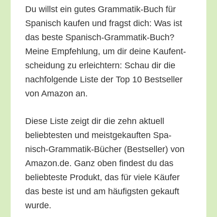
Du willst ein gutes Gram­ma­tik-Buch für
Spa­nisch kau­fen und fragst dich: Was ist
das bes­te Spa­nisch-Gram­ma­tik-Buch?
Mei­ne Emp­feh­lung, um dir dei­ne Kauf­ent­
schei­dung zu erleich­tern: Schau dir die
nach­fol­gen­de Lis­te der Top 10 Best­sel­ler
von Ama­zon an.
Die­se Lis­te zeigt dir die zehn aktu­ell
belieb­tes­ten und meist­ge­kauf­ten Spa­
nisch-Gram­ma­tik-Bücher (Best­sel­ler) von
Amazon.de. Ganz oben fin­dest du das
belieb­tes­te Pro­dukt, das für vie­le Käu­fer
das bes­te ist und am häu­figs­ten gekauft
wurde.