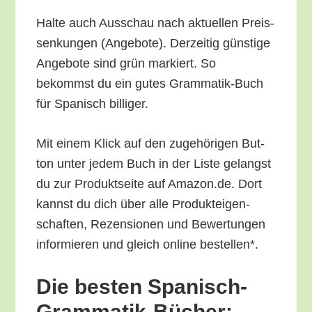
Hal­te auch Aus­schau nach aktu­el­len Preis­
sen­kun­gen (Ange­bo­te). Der­zei­tig güns­ti­ge
Ange­bo­te sind grün mar­kiert. So
bekommst du ein gutes Gram­ma­tik-Buch
für Spa­nisch billiger.
Mit einem Klick auf den zuge­hö­ri­gen But­
ton unter jedem Buch in der Lis­te gelangst
du zur Pro­dukt­sei­te auf Amazon.de. Dort
kannst du dich über alle Pro­duk­tei­gen­
schaf­ten, Rezen­sio­nen und Bewer­tun­gen
infor­mie­ren und gleich online bestellen*.
Die bes­ten Spa­nisch-
Gram­ma­tik-Bücher: