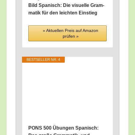
Bild Spa­nisch: Die visu­el­le Gram­
ma­tik für den leich­ten Einstieg
» Aktu­el­len Preis auf Ama­zon
prü­fen »
BEST­SEL­LER NR. 4
PONS 500 Übun­gen Spa­nisch: