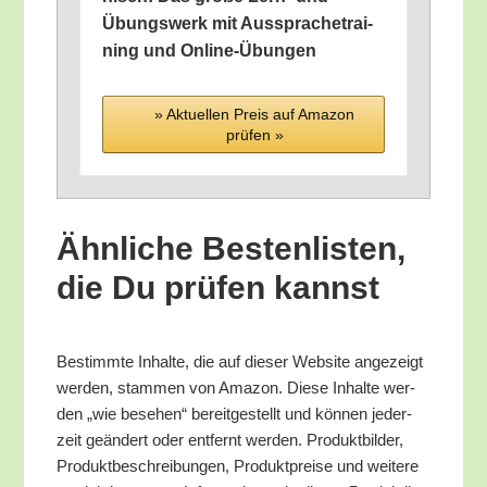
Übungs­werk mit Aus­spra­che­trai­
ning und Online-Übungen
» Aktu­el­len Preis auf Ama­zon
prü­fen »
Ähn­li­che Bes­ten­lis­ten,
die Du prü­fen kannst
Bestimm­te Inhal­te, die auf die­ser Web­site ange­zeigt
wer­den, stam­men von Ama­zon. Die­se Inhal­te wer­
den „wie bese­hen“ bereit­ge­stellt und kön­nen jeder­
zeit geän­dert oder ent­fernt wer­den. Pro­dukt­bil­der,
Pro­dukt­be­schrei­bun­gen, Pro­dukt­prei­se und wei­te­re