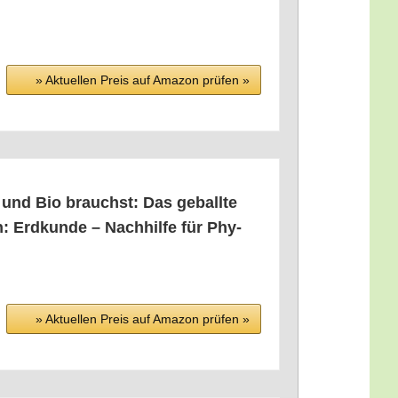
» Aktu­el­len Preis auf Ama­zon prü­fen »
 und Bio brauchst: Das geball­te
: Erd­kun­de – Nach­hil­fe für Phy­
» Aktu­el­len Preis auf Ama­zon prü­fen »