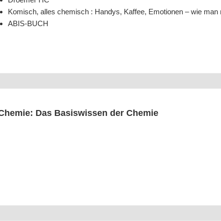
Komisch, alles che­misch : Han­dys, Kaf­fee, Emo­tio­nen – wie man m
ABIS-BUCH
Che­mie: Das Basis­wis­sen der Chemie