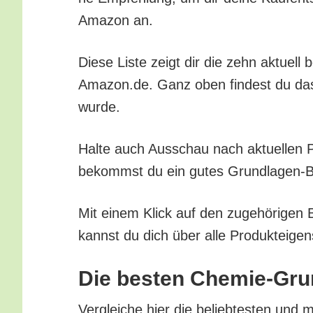
Ama­zon an.
Die­se Lis­te zeigt dir die zehn aktu­ell
Amazon.de. Ganz oben fin­dest du das be
wurde.
Hal­te auch Aus­schau nach aktu­el­len Pr
bekommst du ein gutes Grund­la­gen-Bu
Mit einem Klick auf den zuge­hö­ri­gen 
kannst du dich über alle Pro­duk­tei­gen
Die bes­ten Che­mie-Gru
Ver­glei­che hier die belieb­tes­ten und