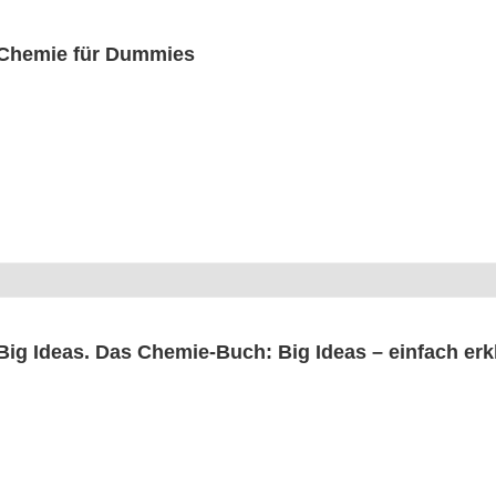
Che­mie für Dummies
Big Ide­as. Das Che­mie-Buch: Big Ide­as – ein­fach erk