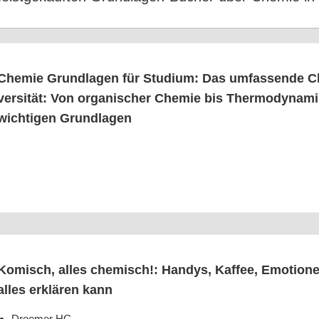
Che­mie Grund­la­gen für Stu­di­um: Das umfas­sen­de 
ver­si­tät: Von orga­ni­scher Che­mie bis Ther­mo­dy­na­
wich­ti­gen Grundlagen
Komisch, alles che­misch!: Han­dys, Kaf­fee, Emo­tio­n
alles erklä­ren kann
Droe­mer HC