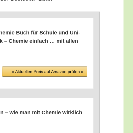
Che­mie Buch für Schu­le und Uni­
mik – Che­mie ein­fach … mit allen
» Aktu­el­len Preis auf Ama­zon prü­fen »
en – wie man mit Che­mie wirk­lich