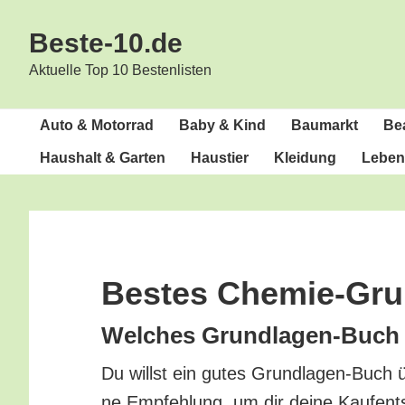
Zur
Zum
Beste-10.de
Hauptnavigation
Inhalt
springen
springen
Aktuelle Top 10 Bestenlisten
Auto & Motorrad
Baby & Kind
Bau­markt
Bea
Haus­halt & Garten
Haus­tier
Klei­dung
Lebens
Bes­tes Chemie-Gr
Wel­ches Grund­la­gen-Buch 
Du willst ein gutes Grund­la­gen-Buch 
ne Emp­feh­lung, um dir dei­ne Kauf­ent­s