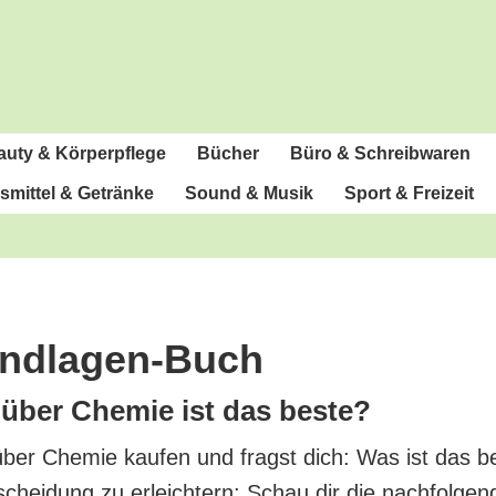
u­ty & Körperpflege
Bücher
Büro & Schreibwaren
­mit­tel & Getränke
Sound & Musik
Sport & Freizeit
undlagen-Buch
über Che­mie ist das beste?
über Che­mie kau­fen und fragst dich: Was ist das b
chei­dung zu erleich­tern: Schau dir die nach­fol­gen­