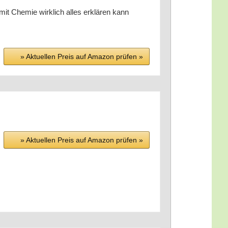
it Che­mie wirk­lich alles erklä­ren kann
» Aktu­el­len Preis auf Ama­zon prü­fen »
» Aktu­el­len Preis auf Ama­zon prü­fen »