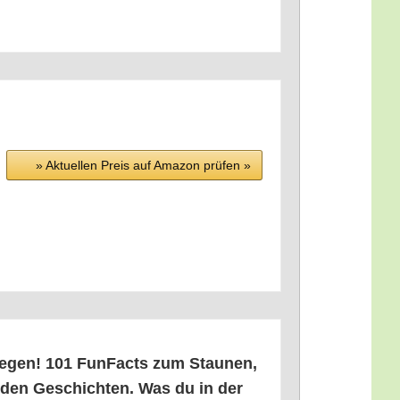
» Aktu­el­len Preis auf Ama­zon prü­fen »
wegen! 101 Fun­Facts zum Stau­nen,
n­den Geschich­ten. Was du in der