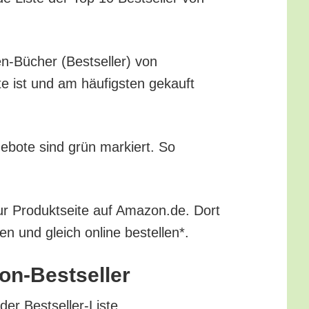
gen-Bücher (Best­sel­ler) von
te ist und am häu­figs­ten gekauft
ge­bo­te sind grün mar­kiert. So
ur Pro­dukt­sei­te auf Amazon.de. Dort
ren und gleich online bestellen*.
zon-Bestseller
 der Bestseller-Liste.