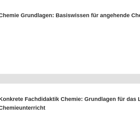
Che­mie Grund­la­gen: Basis­wis­sen für ange­hen­de C
Kon­kre­te Fach­di­dak­tik Che­mie: Grund­la­gen für das
Chemieunterricht