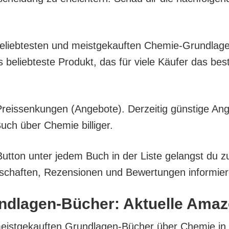
 belieb­tes­ten und meist­ge­kauf­ten Che­mie-Grund­la­
lieb­tes­te Pro­dukt, das für vie­le Käu­fer das bes­
eis­sen­kun­gen (Ange­bo­te). Der­zei­tig güns­ti­ge An
ch über Che­mie billiger.
But­ton unter jedem Buch in der Lis­te gelangst du z
­schaf­ten, Rezen­sio­nen und Bewer­tun­gen infor­mie­
nd­la­gen-Bücher: Aktu­el­le Ama
 meist­ge­kauf­ten Grund­la­gen-Bücher über Che­mie in