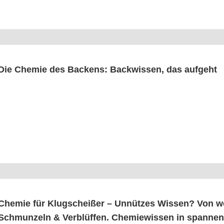
Die Che­mie des Backens: Back­wis­sen, das aufgeht
Che­mie für Klug­schei­ßer – Unnüt­zes Wis­sen? Von 
Schmun­zeln & Ver­blüf­fen. Che­mie­wis­sen in span­ne