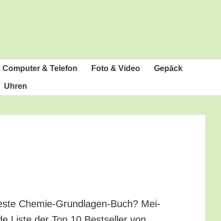
Com­pu­ter & Telefon
Foto & Video
Gepäck
Uhren
es­te Che­mie-Grund­la­gen-Buch? Mei­
de Lis­te der Top 10 Best­sel­ler von