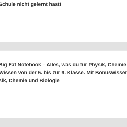
Schu­le nicht gelernt hast!
Big Fat Note­book – Alles, was du für Phy­sik, Che­mie
Wis­sen von der 5. bis zur 9. Klas­se. Mit Bonus­wis­sen
sik, Che­mie und Biologie