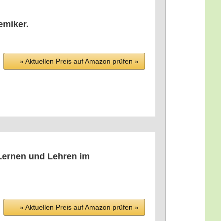
hemiker.
» Aktu­el­len Preis auf Ama­zon prü­fen »
 Ler­nen und Leh­ren im
» Aktu­el­len Preis auf Ama­zon prü­fen »