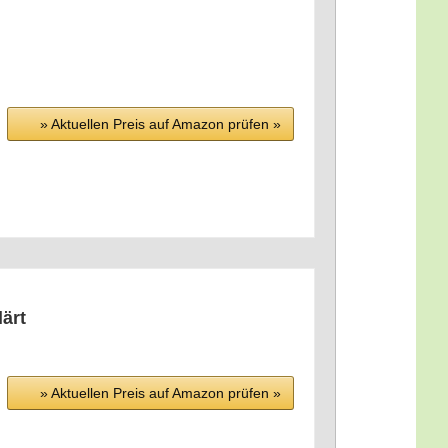
» Aktu­el­len Preis auf Ama­zon prü­fen »
lärt
» Aktu­el­len Preis auf Ama­zon prü­fen »